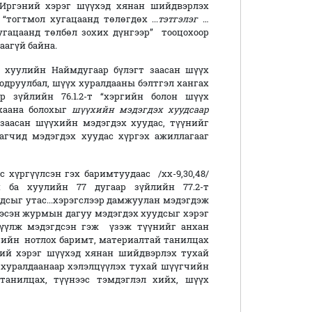
Иргэний хэрэг шүүхэд хянан шийдвэрлэх
т “тогтмол хугацаанд төлөгдөх ...
тэтгэлэг
…
гацаанд төлбөл зохих дүнгээр” тооцохоор
аагүй байна.
 хуулийн Наймдугаар бүлэгт заасан шүүх
друулбал, шүүх хуралдааны бэлтгэл хангах
р зүйлийн 76.1.2-т “хэргийн болон шүүх
 хаана болохыг
шүүхийн мэдэгдэх хуудсаар
 заасан шүүхийн мэдэгдэх хуудас, түүнийг
гчид мэдэгдэх хуудас хүргэх ажиллагааг
хүргүүлсэн гэх баримтуудаас /хх-9,30,48/
й ба хуулийн 77 дугаар зүйлийн 77.2-т
дсыг утас...хэрэгслээр дамжуулан мэдэгдэж
гэсэн журмын дагуу мэдэгдэх хуудсыг хэрэг
үүлж мэдэгдсэн гэж үзэж түүнийг анхан
гийн нотлох баримт, материалтай танилцах
ний хэрэг шүүхэд хянан шийдвэрлэх тухай
х хуралдаанаар хэлэлцүүлэх тухай шүүгчийн
танилцах, түүнээс тэмдэглэл хийх, шүүх