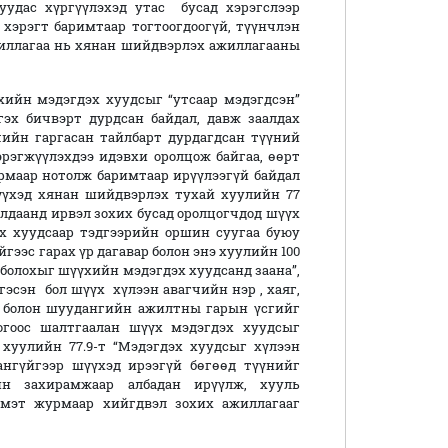
удас хүргүүлэхэд утас бусад хэрэгслээр
 хэрэгт баримтаар тогтоогдоогүй, түүнчлэн
иллагаа нь хянан шийдвэрлэх ажиллагааны
ийн мэдэгдэх хуудсыг “утсаар мэдэгдсэн”
эх бичвэрт дурдсан байдал, давж заалдах
ийн гаргасан тайлбарт дурдагдсан түүний
эгжүүлэхдээ идэвхи оролцож байгаа, өөрт
урмаар нотолж баримтаар ирүүлээгүй байдал
үүхэд хянан шийдвэрлэх тухай хуулийн 77
алдаанд ирвэл зохих бусад оролцогчдод шүүх
эх хуудсаар тэдгээрийн оршин суугаа буюу
гээс гарах үр дагавар болон энэ хуулийн 100
болохыг шүүхийн мэдэгдэх хуудсанд заана”,
гэсэн бол шүүх хүлээн авагчийн нэр , хаяг,
н болон шуудангийн ажилтны гарын үсгийг
логоос шалтгаалан шүүх мэдэгдэх хуудсыг
 хуулийн 77.9-т “Мэдэгдэх хуудсыг хүлээн
ангүйгээр шүүхэд ирээгүй бөгөөд түүнийг
йн захирамжаар албадан ирүүлж, хууль
 мэт журмаар хийгдвэл зохих ажиллагааг