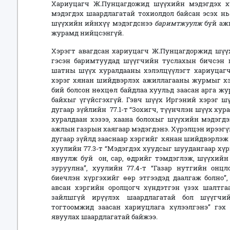
Хариуцагч Ж.Пунцагдожид шүүхийн мэдэгдэх ху
мэдэгдэх шаардлагатай тохиолдол байсан эсэх нь
шүүхийн ийнхүү мэдэгдснээ
баримтжуулж
буй аж
журамд нийцсэнгүй.
Хэрэгт авагдсан хариуцагч Ж.Пунцагдоржид шүүх
гэсэн баримтуудад шүүгчийн туслахын бичсэн г
шатны шүүх хуралдааны хэлэлцүүлэгт хариуцагч
хэрэг хянан шийдвэрлэх ажиллагааны журмыг хэр
бий болсон нөхцөл байдлаа хуульд заасан арга ж
байхыг үгүйсгэхгүй. Гэвч шүүх Иргэний хэрэг ш
дугаар зүйлийн 77.1-т “Зохигч, түүнчлэн шүүх хур
хуралдаан хэзээ, хаана болохыг шүүхийн мэдэгд
ажлын газрын хаягаар мэдэгдэнэ. Хүрэлцэн ирээгүй
дугаар зүйлд зааснаар хэргийг хянан шийдвэрлэж 
хуулийн 77.3-т “Мэдэгдэх хуудсыг шуудангаар хүр
явуулж буй он, сар, өдрийг тэмдэглэж, шүүхий
зуруулна”, хуулийн 77.4-т “Газар нутгийн онц
биечлэн хүргэхийг өөр этгээдэд даалгаж болно”,
авсан хэргийн оролцогч хүндэтгэн үзэх шалтга
зайлшгүй ирүүлэх шаардлагатай бол шүүгчи
тогтоомжид заасан хариуцлага хүлээлгэнэ” гэх
явуулах шаардлагатай байжээ.