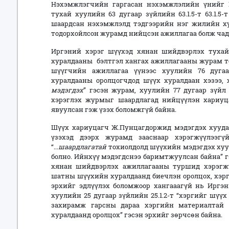
Нэхэмжлэгчийн гаргасан нэхэмжлэлийн үнийг 
тухай хуулийн 63 дугаар зүйлийн 63.1.5-т 63.1.5-
шаардсан нэхэмжлэлд тэдгээрийн нэг жилийн ху
тодорхойлсон журамд нийцсэн ажиллагаа болж чад
Иргэний хэрэг шүүхэд хянан шийдвэрлэх тухай
хуралдааны бэлтгэл хангах ажиллагааны журам то
шүүгчийн ажиллагаа үүнээс хуулийн 76 дугаа
хуралдааны оролцогчдод шүүх хуралдаан хэзээ,
мэдэгдэх
” гэсэн журам, хуулийн 77 дугаар зүйл
хэрэглэх журмыг шаардлагад нийцүүлэн хариуца
явуулсан гэж үзэх боломжгүй байна.
Шүүх хариуцагч Ж.Пунцагдоржид мэдэгдэх хуудас 
үзэхэд дээрх журамд зааснаар хэрэгжүүлээгү
“...
шаардлагатай
тохиолдолд шүүхийн мэдэгдэх хуу
болно. Ийнхүү мэдэгдснээ баримтжуулсан байна” 
хянан шийдвэрлэх ажиллагааны туршид хэрэгж
шатны шүүхийн хуралдаанд биечлэн оролцох, хэр
эрхийг эдлүүлэх боломжоор хангааагүй нь Иргэ
хуулийн 25 дугаар зүйлийн 25.1.2-т “хэргийг шүү
захирамж гарсны дараа хэргийн материалтай 
хуралдаанд оролцох” гэсэн эрхийг зөрчсөн байна.