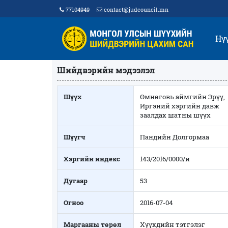
77104949
contact@judcouncil.mn
Нү
Шийдвэрийн мэдээлэл
Шүүх
Өмнөговь аймгийн Эрүү,
Иргэний хэргийн давж
заалдах шатны шүүх
Шүүгч
Пандийн Долгормаа
Хэргийн индекс
143/2016/0000/и
Дугаар
53
Огноо
2016-07-04
Маргааны төрөл
Хүүхдийн тэтгэлэг