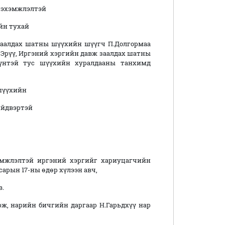
нэхэмжлэлтэй
йн тухай
заалдах шатны шүүхийн шүүгч П.Долгормаа
 Эрүү, Иргэний хэргийн давж заалдах шатны
үүнтэй тус шүүхийн хуралдааны танхимд
шүүхийн
шийдвэртэй
хэмжлэлтэй иргэний хэргийг хариуцагчийн
сарын 17-ны өдөр хүлээн авч,
элцэв.
нарийн бичгийн даргаар Н.Гарьдхүү нар