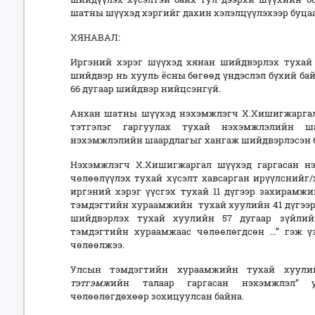
шатны шүүхэд хэргийг дахин хэлэлцүүлэхээр буцаа
ХЯНАВАЛ:
Иргэний хэрэг шүүхэд хянан шийдвэрлэх тухай х
шийдвэр нь хууль ёсны бөгөөд үндэслэл бүхий ба
66 дугаар шийдвэр нийцсэнгүй.
Анхан шатны шүүхэд нэхэмжлэгч Х.Хишигжаргал
тэтгэлэг гаргуулах тухай нэхэмжлэлийн ш
нэхэмжлэлийн шаардлагыг хангаж шийдвэрлэсэн 
Нэхэмжлэгч Х.Хишигжаргал шүүхэд гаргасан н
чөлөөлүүлэх тухай хүсэлт хавсарган ирүүлснийг/
иргэний хэрэг үүсгэх тухай 11 дүгээр захирамжи
тэмдэгтийн хураамжийн тухай хуулийн 41 дүгээр з
шийдвэрлэх тухай хуулийн 57 дугаар зүйлий
тэмдэгтийн хураамжаас чөлөөлөгдсөн ...” гэж 
чөлөөлжээ.
Улсын тэмдэгтийн хураамжийн тухай хуулийн
тэтгэмж
ийн талаар гаргасан нэхэмжлэл” 
чөлөөлөгдөхөөр зохицуулсан байна.