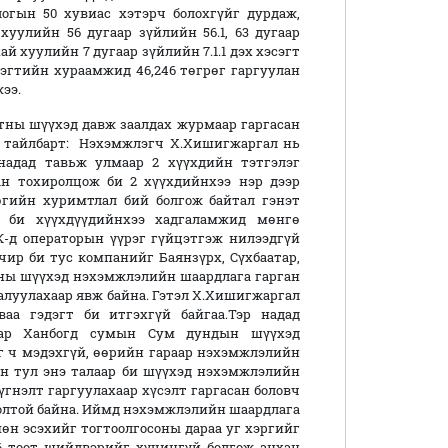
огын 50 хувиас хэтэрч болохгүйг дурдаж,
уулийн 56 дугаар зүйлийн 56.1, 63 дугаар
й хуулийн 7 дугаар зүйлийн 7.1.1 дэх хэсэгт
эгтийн хураамжид 46,246 төгрөг гаргуулан
ээ.
ы шүүхэд давж заалдах журмаар гаргасан
н тайлбарт: Нэхэмжлэгч Х.Хишигжаргал нь
надад тавьж улмаар 2 хүүхдийн тэтгэлэг
ан тохиролцож би 2 хүүхдийнхээ нэр дээр
өгийн хуримтлал бий болгож байтал гэнэт
ж би хүүхдүүдийнхээ хадгаламжид мөнгө
К-д операторын үүрэг гүйцэтгэж нилээдгүй
чир би тус компанийг Баянзүрх, Сүхбаатар,
ны шүүхэд нэхэмжлэлийн шаардлага гарган
алуулахаар явж байна. Гэтэл Х.Хишигжаргал
а гэдэгт би итгэхгүй байгаа.Тэр надад
хаар Ханбогд сумын Сум дундын шүүхэд
 ч мэдэхгүй, өөрийн гараар нэхэмжлэлийн
ан тул энэ талаар би шүүхэд нэхэмжлэлийн
гнэлт гаргуулахаар хүсэлт гаргасан боловч
олтой байна. Иймд нэхэмжлэлийн шаардлага
өн эсэхийг тогтоолгосоны дараа уг хэргийг
6 тоот шийдвэрийг хүчингүй болгож анхан