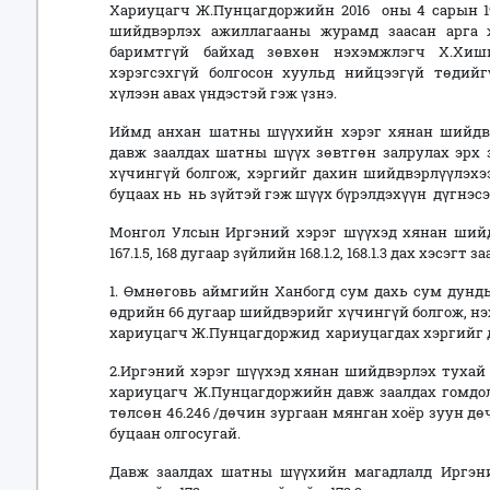
Хариуцагч Ж.Пунцагдоржийн 2016 оны 4 сарын 19
шийдвэрлэх ажиллагааны журамд заасан арга 
баримтгүй байхад зөвхөн нэхэмжлэгч Х.Хиш
хэрэгсэхгүй болгосон хуульд нийцээгүй төдий
хүлээн авах үндэстэй гэж үзнэ.
Иймд анхан шатны шүүхийн хэрэг хянан шийдв
давж заалдах шатны шүүх зөвтгөн залрулах эрх 
хүчингүй болгож, хэргийг дахин шийдвэрлүүлэхэ
буцаах нь нь зүйтэй гэж шүүх бүрэлдэхүүн дүгнэсэ
Монгол Улсын Иргэний хэрэг шүүхэд хянан шийд
167.1.5, 168 дугаар зүйлийн 168.1.2, 168.1.3 дах хэсэ
1. Өмнөговь аймгийн Ханбогд сум дахь сум дунды
өдрийн 66 дугаар шийдвэрийг хүчингүй болгож, 
хариуцагч Ж.Пунцагдоржид хариуцагдах хэргийг 
2.Иргэний хэрэг шүүхэд хянан шийдвэрлэх тухай 
хариуцагч Ж.Пунцагдоржийн давж заалдах гомдо
төлсөн 46.246 /дөчин зургаан мянган хоёр зуун д
буцаан олгосугай.
Давж заалдах шатны шүүхийн магадлалд Иргэн