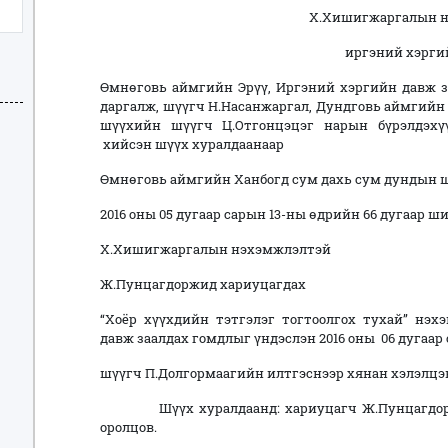
Х.Хишигжаргалын 
иргэний хэрги
Өмнөговь аймгийн Эрүү, Иргэний хэргийн давж 
даргалж, шүүгч Н.Насанжаргал, Дундговь аймгийн
шүүхийн шүүгч Ц.Отгонцэцэг нарын бүрэлдэх
хийсэн шүүх хуралдаанаар
Өмнөговь аймгийн Ханбогд сум дахь сум дундын 
2016 оны 05 дугаар сарын 13-ны өдрийн 66 дугаар 
Х.Хишигжаргалын нэхэмжлэлтэй
Ж.Пунцагдоржид хариуцагдах
“Хоёр хүүхдийн тэтгэлэг тогтоолгох тухай” нэ
давж заалдах гомдлыг үндэслэн 2016 оны 06 дугаар 
шүүгч П.Долгормаагийн илтгэснээр хянан хэл
Шүүх хуралдаанд: хариуцагч Ж.Пунцагдорж, 
оролцов.