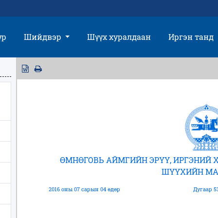
үр
Шийдвэр
Шүүх хуралдаан
Иргэн танд
ӨМНӨГОВЬ АЙМГИЙН ЭРҮҮ, ИРГЭНИЙ
ШҮҮХИЙН МА
2016 оны 07 сарын 04 өдөр
Дугаар 5