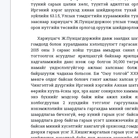
түүний сарын цалин хөлс, түүнтэй адилтгах орл
Иргэний хэрэг шүүхэд хянан шийдвэрлэх тухай х
зүйлийн 63.1.5, Улсын тэмдэгтийн хураамжийн туха
зааснаар хариуцагч Ж.Пунцагдоржоос улсын тэмд
орон нутгийн төсвийн орлогод оруулж шийдвэрлэж
Хариуцагч Ж.Пунцагдоржийн давж заалдах шатн
гомдолд болон хуралдааны хэлэлцүүлэгт гаргаса
2015 оны 3 сараас хойш тусдаа амьдрах санал 
тогтоолгох асуудлыг ярилцахгүй байхаар ярилц
хадгаламжийн данс нээж сар болгон 30,000 төгр
намайг үндэслэлгүйгээр ажлаас халснаас бол
байршуулж чадахаа больсон. Би “Оюу толгой” ХХ
мөнгө олдог байсан боловч гэнэт ажлаас халсан у
Чингэлтэй дүүргийн Иргэний хэргийн Анхан шат
өөрийн хууль ёсны эрх, эрх ашиг сонирхлоо хамма
энэ бүхнийг мэдсээр байж ийм ажил хийж ява
холбогдуулан 2 хүүхдийн тэтгэлэг гаргуула
нэхэмжлэлийн шаардлага гаргахдаа миний овгийг
шаардлагаа бичээгүй, өөр хүний гарын үсэг байс
шаардлага дээр байгаа гарын үсэгт шинжээчийн дү
байсан миний хүсэлтийг хангалгүй орхисонд гомд
дээрхи гарын үсэг Х.Хишигжаргалын гарын үсэг м
шийдүүлэх хүсэлтэй байх тул дээрхи шүүхийн 6