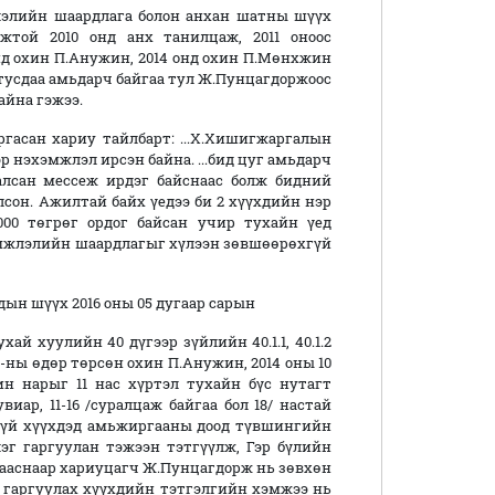
н шаардлага болон анхан шатны шүүх
жтой 2010 онд анх танилцаж, 2011 оноос
онд охин П.Анужин, 2014 онд охин П.Мөнхжин
ш тусдаа амьдарч байгаа тул Ж.Пунцагдоржоос
айна гэжээ.
н хариу тайлбарт: ...Х.Хишигжаргалын
р нэхэмжлэл ирсэн байна. ...бид цуг амьдарч
лсан мессеж ирдэг байснаас болж бидний
сон. Ажилтай байх үедээ би 2 хүүхдийн нэр
000 төгрөг ордог байсан учир тухайн үед
эмжлэлийн шаардлагыг хүлээн зөвшөөрөхгүй
 шүүх 2016 оны 05 дугаар сарын
ай хуулийн 40 дүгээр зүйлийн 40.1.1, 40.1.2
20-ны өдөр төрсөн охин П.Анужин, 2014 оны 10
н нарыг 11 нас хүртэл тухайн бүс нутагт
ар, 11-16 /суралцаж байгаа бол 18/ настай
гүй хүүхдэд амьжиргааны доод түвшингийн
эг гаргуулан тэжээн тэтгүүлж, Гэр бүлийн
 зааснаар хариуцагч Ж.Пунцагдорж нь зөвхөн
с гаргуулах хүүхдийн тэтгэлгийн хэмжээ нь