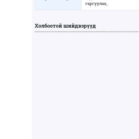
гаргуулах,
Холбоотой шийдвэрүүд