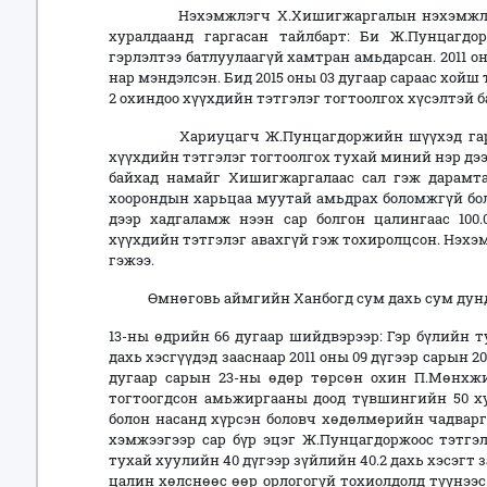
Нэхэмжлэгч Х.Хишигжаргалын нэхэмжлэлий
хуралдаанд гаргасан тайлбарт: Би Ж.Пунцагдор
гэрлэлтээ батлуулаагүй хамтран амьдарсан. 2011 
нар мэндэлсэн. Бид 2015 оны 03 дугаар сараас хой
2 охиндоо хүүхдийн тэтгэлэг тогтоолгох хүсэлтэй б
Хариуцагч Ж.Пунцагдоржийн шүүхэд гаргаса
хүүхдийн тэтгэлэг тогтоолгох тухай миний нэр дээ
байхад намайг Хишигжаргалаас сал гэж дарамта
хоорондын харьцаа муутай амьдрах боломжгүй бол
дээр хадгаламж нээн сар болгон цалингаас 100.
хүүхдийн тэтгэлэг авахгүй гэж тохиролцсон. Нэх
гэжээ.
Өмнөговь аймгийн Ханбогд сум дахь сум дундын
13-ны өдрийн 66 дугаар шийдвэрээр: Гэр бүлийн тух
дахь хэсгүүдэд зааснаар 2011 оны 09 дүгээр сарын 
дугаар сарын 23-ны өдөр төрсөн охин П.Мөнхжи
тогтоогдсон амьжиргааны доод түвшингийн 50 хуви
болон насанд хүрсэн боловч хөдөлмөрийн чадвар
хэмжээгээр сар бүр эцэг Ж.Пунцагдоржоос тэтгэл
тухай хуулийн 40 дүгээр зүйлийн 40.2 дахь хэсэгт
цалин хөлснөөс өөр орлогогүй тохиолдолд түүнээ