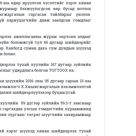
-ны өдөр ирүүлсэн хүсэлтийг хэрэг хянан
журмаар бэхжүүлэгдсэн өөр бусад нотлох
игжаргалын гаргасан тайлбарыг үнэлэн
гүй хариуцагчийн давж заалдсан гомдлыг
эрлэх ажиллагааны журам зөрчсөн алдааг
зүйн боломжгүй тул 66 дугаар шийдвэрийг
эр Ханбогд суман дахь сум дундын шүүхэд
н болно.
вэрлэх тухай хуулийн 167 дугаар зүйлийн
гт заасныг удирдлага болгон ТОГТООХ нь:
н шүүхийн 2016 оны 05 дугаар сарын 13-ны
нэхэмжлэгч Х.Хишигжаргалын нэхэмжлэлтэй
дахин шийдвэрлүүлэхээр буцаасугай.
хуулийн 59 дүгээр зүйлийн 59.3-т зааснаар
л гаргахдаа улсын тэмдэгтийн хураамжинд
өчин зургаан/ төгрөг шүүгчийн захирамжаар
ий хэрэг шүүхэд хянан шийдвэрлэх тухай