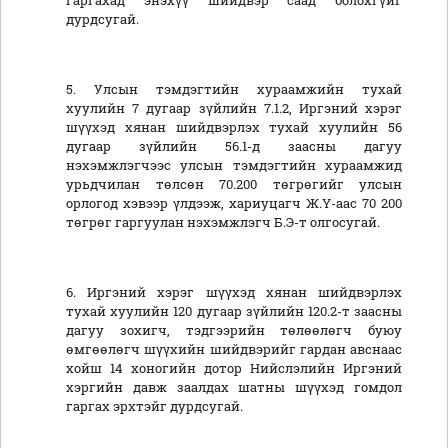
гаргахад энэхүү шийдвэр саад болохгүйг
дурдсугай.
5. Улсын тэмдэгтийн хураамжийн тухай
хуулийн 7 дугаар зүйлийн 7.1.2, Иргэний хэрэг
шүүхэд хянан шийдвэрлэх тухай хуулийн 56
дугаар зүйлийн 56.1-д заасны дагуу
нэхэмжлэгчээс улсын тэмдэгтийн хураамжид
урьдчилан төлсөн 70.200 төгрөгийг улсын
орлогод хэвээр үлдээж, хариуцагч Ж.Ү-аас 70 200
төгрөг гаргуулан нэхэмжлэгч Б.Э-т олгосугай.
6. Иргэний хэрэг шүүхэд хянан шийдвэрлэх
тухай хуулийн 120 дугаар зүйлийн 120.2-т заасны
дагуу зохигч, тэдгээрийн төлөөлөгч буюу
өмгөөлөгч шүүхийн шийдвэрийг гардан авснаас
хойш 14 хоногийн дотор Нийслэлийн Иргэний
хэргийн давж заалдах шатны шүүхэд гомдол
гаргах эрхтэйг дурдсугай.