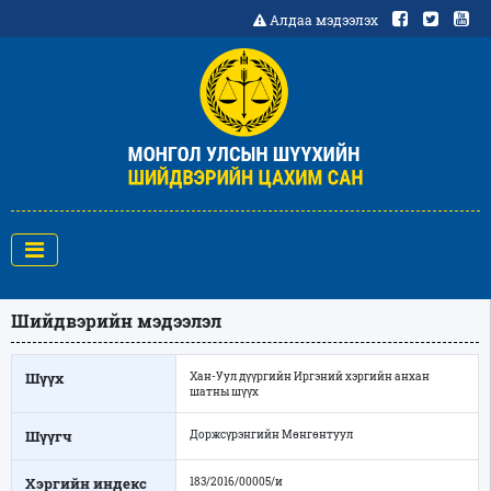
Алдаа мэдээлэх
Шийдвэрийн мэдээлэл
Шүүх
Хан-Уул дүүргийн Иргэний хэргийн анхан
шатны шүүх
Шүүгч
Доржсүрэнгийн Мөнгөнтуул
Хэргийн индекс
183/2016/00005/и