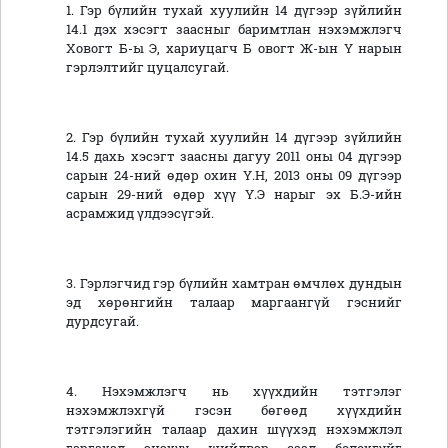
1. Гэр бүлийн тухай хуулийн 14 дүгээр зүйлийн
14.1 дэх хэсэгт заасныг баримтлан нэхэмжлэгч
Ховогт Б-ы Э, хариуцагч Б овогт Ж-ын Ү нарын
гэрлэлтийг цуцалсугай.
2. Гэр бүлийн тухай хуулийн 14 дүгээр зүйлийн
14.5 дахь хэсэгт заасны дагуу 2011 оны 04 дүгээр
сарын 24-ний өдөр охин Ү.Н, 2013 оны 09 дүгээр
сарын 29-ний өдөр хүү Ү.Э нарыг эх Б.Э-ийн
асрамжид үлдээсүгэй.
3. Гэрлэгчид гэр бүлийн хамтран өмчлөх дундын
эд хөрөнгийн талаар маргаангүй гэснийг
дурдсугай.
4. Нэхэмжлэгч нь хүүхдийн тэтгэлэг
нэхэмжлэхгүй гэсэн бөгөөд хүүхдийн
тэтгэлэгийн талаар дахин шүүхэд нэхэмжлэл