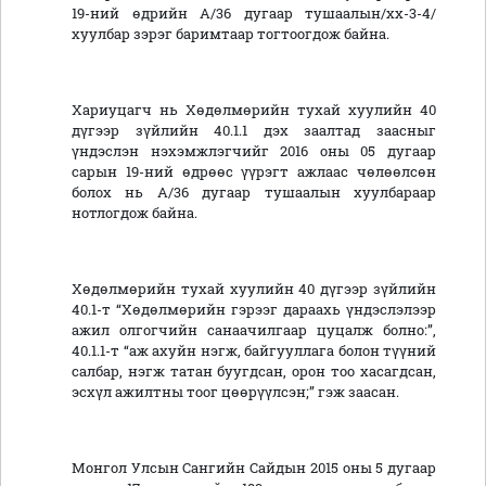
19-ний өдрийн А/36 дугаар тушаалын/хх-3-4/
хуулбар зэрэг баримтаар тогтоогдож байна.
Хариуцагч нь Хөдөлмөрийн тухай хуулийн 40
дүгээр зүйлийн 40.1.1 дэх заалтад заасныг
үндэслэн нэхэмжлэгчийг 2016 оны 05 дугаар
сарын 19-ний өдрөөс үүрэгт ажлаас чөлөөлсөн
болох нь А/36 дугаар тушаалын хуулбараар
нотлогдож байна.
Хөдөлмөрийн тухай хуулийн 40 дүгээр зүйлийн
40.1-т “Хөдөлмөрийн гэрээг дараахь үндэслэлээр
ажил олгогчийн санаачилгаар цуцалж болно:”,
40.1.1-т “аж ахуйн нэгж, байгууллага болон түүний
салбар, нэгж татан буугдсан, орон тоо хасагдсан,
эсхүл ажилтны тоог цөөрүүлсэн;” гэж заасан.
Монгол Улсын Сангийн Сайдын 2015 оны 5 дугаар