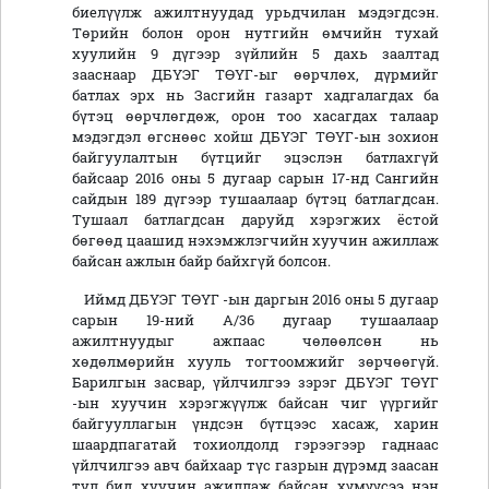
биелүүлж ажилтнуудад урьдчилан мэдэгдсэн.
Төрийн болон орон нутгийн өмчийн тухай
хуулийн 9 дүгээр зүйлийн 5 дахь заалтад
зааснаар ДБҮЭГ ТӨҮГ-ыг өөрчлөх, дүрмийг
батлах эрх нь Засгийн газарт хадгалагдах ба
бүтэц өөрчлөгдөж, орон тоо хасагдах талаар
мэдэгдэл өгснөөс хойш ДБҮЭГ ТӨҮГ-ын зохион
байгуулалтын бүтцийг эцэслэн батлахгүй
байсаар 2016 оны 5 дугаар сарын 17-нд Сангийн
сайдын 189 дүгээр тушаалаар бүтэц батлагдсан.
Тушаал батлагдсан даруйд хэрэгжих ёстой
бөгөөд цаашид нэхэмжлэгчийн хуучин ажиллаж
байсан ажлын байр байхгүй болсон.
Иймд ДБҮЭГ ТӨҮГ -ын даргын 2016 оны 5 дугаар
сарын 19-ний А/36 дугаар тушаалаар
ажилтнуудыг ажпаас чөлөөлсөн нь
хөдөлмөрийн хууль тогтоомжийг зөрчөөгүй.
Барилгын засвар, үйлчилгээ зэрэг ДБҮЭГ ТӨҮГ
-ын хуучин хэрэгжүүлж байсан чиг үүргийг
байгууллагын үндсэн бүтцээс хасаж, харин
шаардпагатай тохиолдолд гэрээгээр гаднаас
үйлчилгээ авч байхаар түс газрын дүрэмд заасан
тул бид хуучин ажиллаж байсан хүмүүсээ нэн