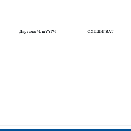
ДаргалагЧ, шҮҮГЧ С.ХИШИГБАТ