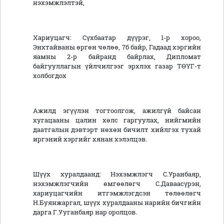
нэхэмжлэлтэй,
Хариуцагч: Сүхбаатар дүүрэг, 1-р хороо,
Энхтайваны өргөн чөлөө, 7б байр, Гадаад хэргийн
яамны 2-р байранд байрлах, Дипломат
байгууллагын үйлчилгээг эрхлэх газар ТӨҮГ-т
холбогдох
Ажилд эгүүлэн тогтоолгож, ажилгүй байсан
хугацааны цалин хөлс гаргуулах, нийгмийн
даатгалын дэвтэрт нөхөн бичилт хийлгэх тухай
иргэний хэргийг хянан хэлэлцэв.
Шүүх хуралдаанд: Нэхэмжлэгч С.Уранбаяр,
нэхэмжлэгчийн өмгөөлөгч С.Даваасүрэн,
хариуцагчийн итгэмжлэгдсэн төлөөлөгч
Н.Буянжаргал, шүүх хуралдааны нарийн бичгийн
дарга Г.Ууганбаяр нар оролцов.