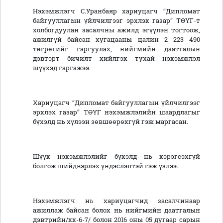
Нэхэмжлэгч С.Уранбаяр хариуцагч “Дипломат
байгууллагын үйлчилгээг эрхлэх газар” ТӨҮГ-т
холбогдуулан засалчны ажилд эгүүлэн тогтоож,
ажилгүй байсан хугацааны цалин 2 223 490
төгрөгийг гаргуулах, нийгмийн даатгалын
дэвтэрт бичилт хийлгэх тухай нэхэмжлэл
шүүхэд гаргажээ.
Хариуцагч “Дипломат байгууллагын үйлчилгээг
эрхлэх газар” ТӨҮГ нэхэмжлэлийн шаардлагыг
бүхэлд нь хүлээн зөвшөөрөхгүй гэж маргасан.
Шүүх нэхэмжлэлийг бүхэлд нь хэрэгсэхгүй
болгож шийдвэрлэх үндэслэлтэй гэж үзлээ.
Нэхэмжлэгч нь хариуцагчид засалчинаар
ажиллаж байсан болох нь нийгмийн даатгалын
дэвтрийн/хх-6-7/ болон 2016 оны 05 дугаар сарын