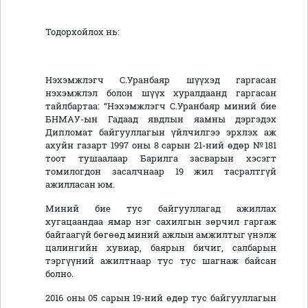
Тодорхойлох нь:
Нэхэмжлэгч С.Уранбаяр шүүхэд гаргасан
нэхэмжлэл болон шүүх хуралдаанд гаргасан
тайлбартаа: “Нэхэмжлэгч С.Уранбаяр миний бие
БНМАУ-ын Гадаад явдлын яамны дэргэдэх
Дипломат байгууллагын үйлчилгээ эрхлэх аж
ахуйн газарт 1997 оны 8 сарын 21-ний өдөр №181
тоот тушаалаар Барилга засварын хэсэгт
томилогдон засалчнаар 19 жил тасралтгүй
ажилласан юм.
Миний бие тус байгууллагад ажиллах
хугацаандаа ямар нэг сахилгын зөрчил гаргаж
байгаагүй бөгөөд миний ажлын амжилтыг үнэлж
цалингийн хувиар, баярын бичиг, салбарын
тэргүүний ажилтнаар тус тус шагнаж байсан
болно.
2016 оны 05 сарын 19-ний өдөр тус байгууллагын