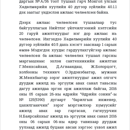
даргын №А/36 тоот тушаал гарч Монгол улсын
Хөдөлмөрийн хуулийн 40 дүгээр зүйлийн 40.1.1
дэх заатыг үндэслэн ажлаас чөлөөлсөн байна.
Дээрх ажлаас чөлөөлсөн тушаалаар тус
байгууллагын Нийтлэг үйлчилгээний хэлтсийн
20 гаруй ажилтнуудыг нэг дор ажлаас нь
чөлөөлсөн. Ингэхдээ Хөдөлмөрийн хуулийн 40
дүгээр зүйлийн 40.5 дахь хэсэгт зааснаар 1 сарын
өмнө Мэдэгдэх хуудас гардуулахгүйгээр ажлаас
чөлөөлсөн ба ажлаас чөлөөлөх тушаал гарсны
маргаашнаас эхлэн сантехникийн ажилтан
Г.Мөнхсайхан, Д.Агваандаш, Ж.Болорцогт,
холбооны техникч О.Эрдэнэбаатар, мужаан
Ж.Мөнхбаатар зэрэг ажилтнуудыг ажил олгогч
дуудаж ажилд нь эргүүлж авах санал тавьсны
дагуу ажилдаа эргэн орж ажиллаж байгаа, 2016
оны 05 сарын 26-ны өдрийн “Өдрийн сонин”-ы
№125(5390) дугаарт “барилгын инженер,
цахилгаанчин” зэрэг мэргэжлээр хүмүүсийг
ажилд авах зар гаргасан, гагнуурчин
Н.Баярсайхныг ажилд нь эргүүлж авах санал 2016
оны 06 сарын 06-ны өдөр тавихаар дуудаж
уулзаад ажилд буцаан авсан зэргээс үзвэл ажил