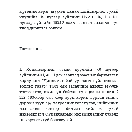
Иргэний хэрэг шүүхэд хянан шийдвэрлэх тухай
хуулийн 115 дугаар зүйлийн 115.2.3, 116, 118, 160
дугаар зүйлийн 160.1.2 дахь заалтад заасныг тус
тус удирдлага болгон
Тогтоох нь:
1. Хөдөлмөрийн тухай хуулийн 40 дүгээр
зүйлийн 40.1, 40.1.1 дэх заалтад заасныг баримтлан
хариуцагч “Дипломат байгууллагын үйлчилгээг
эрхлэх газар” ТӨҮГ-ын засалчны ажилд эгүүлж
тогтоолгох, ажилгүй байсан хугацааны цалин 2
223 490/хоёр сая хоёр зуун хорин гурван мянга
дөрвөн зуун ер/ төгрөгийг гаргуулах, нийгмийн
даатгалын дэвтэрт бичилт хийлгэх тухай
нэхэмжлэгч С.Уранбаярын нэхэмжлэлийг бүхэлд
нь хэрэгсэхгүй болгосугай.