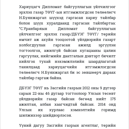
Хариуцагч Дипломат байгууллагын үйлчилгээг
эрхлэх газар ТӨҮГ-ын итгэмжлэгдсэн төлөөлөгч
Н.Буянжаргал шүүхэд гаргасан хариу тайлбар
болон шүүх хуралдаанд гаргасан тайлбартаа:
“С.Уранбаряын Дипломат байгууллагын
үйлчилгээг эрхлэх газар/ДБҮЭГ ТӨҮГ/ төрийн
өмчит аж ахуйн тооцоотой үйлдвэрийн газарт
холбогдуулан гаргасан ажилд эргүүлэн
тогтоолгох, ажилгүй байсан хугацааны цалин
гаргуулах, нийгмийн даатгалын дэвтэрт бичилт
хийлгэх тухай нэхэмжлэлийн шаардлагатай
танилцаад хариуцагчийн итгэмжлэгдсэн
төлөөлөгч Н.Буянжаргал би эс зөвшөөрч дараах
тайлбар гаргаж байна.
ДБҮЭГ ТӨҮГ нь Засгийн газрын 2012 оны 9 дүгээр
сарын 22-ны 46 дугаар тогтоолоор Улсын төсөвт
үйлдвэрийн газар байсан бөгөөд нийт 175
ажилтан, албан хаагчидтай байсан. 2014 онд
Улсын их хурлаас хэмнэлтийн горимд
шилжихээр шийдвэрлэсэн.
Үүний дагуу Засгийн газрын агентлаг, төрийн