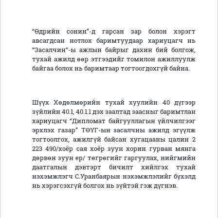
“Өдрийн сонин”-д гарсан зар болон хэрэгт
авсагдсан нотлох баримтуудаар хариуцагч нь
“Засалчин“-ы ажлын байрыг дахин бий болгож,
тухай ажилд өөр этгээдийг томилон ажиллуулж
байгаа болох нь баримтаар тогтоогдохгүй байна.
Шүүх Хөдөлмөрийн тухай хуулийн 40 дүгээр
зүйлийн 40.1, 40.1.1 дэх заалтад заасныг баримтлан
хариуцагч “Дипломат байгууллагын үйлчилгээг
эрхлэх газар” ТӨҮГ-ын засалчны ажилд эгүүлж
тогтоолгох, ажилгүй байсан хугацааны цалин 2
223 490/хоёр сая хоёр зуун хорин гурван мянга
дөрвөн зуун ер/ төгрөгийг гаргуулах, нийгмийн
даатгалын дэвтэрт бичилт хийлгэх тухай
нэхэмжлэгч С.Уранбаярын нэхэмжлэлийг бүхэлд
нь хэрэгсэхгүй болгох нь зүйтэй гэж дүгнэв.