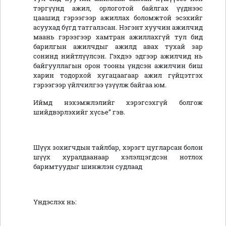
тэргүүнд ажил, орлоготой байлгах үүднээс
цаашид гэрээгээр ажиллах боломжтой эсэхийг
асуухад бүгд татгалзсан. Нэгэнт хуучин ажилчид
маань гэрээгээр хамтран ажиллахгүй тул бид
барилгын ажилчдыг ажилд авах тухай зар
сонинд нийтлүүлсэн. Гэхдээ эдгээр ажилчид нь
байгууллагын орон тооны үндсэн ажилчин биш
харин тодорхой хугацаагаар ажил гүйцэтгэх
гэрээгээр үйлчилгээ үзүүлж байгаа юм.
Иймд нэхэмжлэлийг хэрэгсэхгүй болгож
шийдвэрлэхийг хүсье” гэв.
Шүүх зохигчдын тайлбар, хэрэгт цугларсан болон
шүүх хуралдаанаар хэлэлцэгдсэн нотлох
баримтуудыг шинжлэн судлаад
Үндэслэх нь: