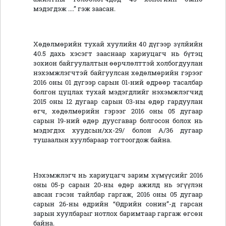
мэдэгдэж ....” гэж заасан.
Хөдөлмөрийн тухай хуулийн 40 дүгээр зүлйийн
40.5 дахь хэсэгт зааснаар хариуцагч нь бүтэц
зохион байгуулалтын өөрчлөлттэй холбогдуулан
нэхэмжлэгчтэй байгуулсан хөдөлмөрийн гэрээг
2016 оны 01 дүгээр сарын 01-ний өдрөөр тасалбар
болгон цуцлах тухай мэдэгдлийг нэхэмжлэгчид
2015 оны 12 дугаар сарын 03-ны өдөр гардуулан
өгч, хөдөлмөрийн гэрээг 2016 оны 05 дугаар
сарын 19-ний өдөр дуусгавар болгосон болох нь
мэдэгдэх хуудсын/хх-29/ болон А/36 дугаар
тушаалын хуулбараар тогтоогдож байна.
Нэхэмжлэгч нь хариуцагч зарим хүмүүсийг 2016
оны 05-р сарын 20-ны өдөр ажилд нь эгүүлэн
авсан гэсэн тайлбар гаргаж, 2016 оны 05 дугаар
сарын 26-ны өдрийн “Өдрийн сонин”-д гарсан
зарын хуулбарыг нотлох баримтаар гаргаж өгсөн
байна.