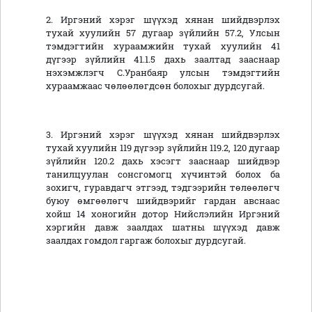
2. Иргэний хэрэг шүүхэд хянан шийдвэрлэх
тухай хуулийн 57 дугаар зүйлийн 57.2, Улсын
тэмдэгтийн хураамжийн тухай хуулийн 41
дүгээр зүйлийн 41.1.5 дахь заалтад зааснаар
нэхэмжлэгч С.Уранбаяр улсын тэмдэгтийн
хураамжаас чөлөөлөгдсөн болохыг дурдсугай.
3. Иргэний хэрэг шүүхэд хянан шийдвэрлэх
тухай хуулийн 119 дүгээр зүйлийн 119.2, 120 дугаар
зүйлийн 120.2 дахь хэсэгт зааснаар шийдвэр
танилцуулан сонсгомогц хүчинтэй болох ба
зохигч, гуравдагч этгээд, тэдгээрийн төлөөлөгч
буюу өмгөөлөгч шийдвэрийг гардан авснаас
хойш 14 хоногийн дотор Нийслэлийн Иргэний
хэргийн давж заалдах шатны шүүхэд давж
заалдах гомдол гаргаж болохыг дурдсугай.