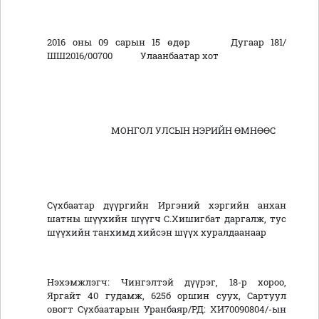
2016 оны 09 сарын 15 өдөр Дугаар 181/
ШШ2016/00700 Улаанбаатар хот
МОНГОЛ УЛСЫН НЭРИЙН ӨМНӨӨС
Сүхбаатар дүүргийн Иргэний хэргийн анхан
шатны шүүхийн шүүгч С.Хишигбат даргалж, тус
шүүхийн танхимд хийсэн шүүх хуралдаанаар
Нэхэмжлэгч: Чингэлтэй дүүрэг, 18-р хороо,
Яргайт 40 гудамж, 625б оршин суух, Сартуул
овогт Сүхбаатарын Уранбаяр/РД: ХИ70090804/-ын