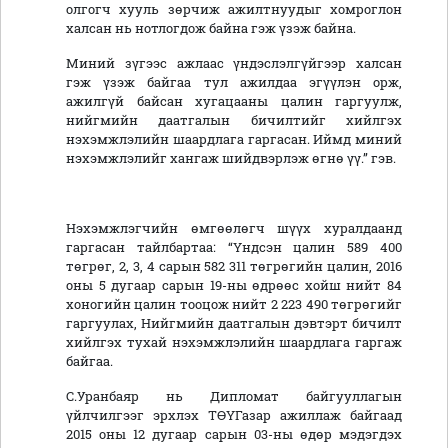
олгогч хууль зөрчиж ажилтнуудыг хомроглон
халсан нь нотлогдож байна гэж үзэж байна.
Миний зүгээс ажлаас үндэслэлгүйгээр халсан
гэж үзэж байгаа тул ажилдаа эгүүлэн орж,
ажилгүй байсан хугацааны цалин гаргуулж,
нийгмийн даатгалын бичилтийг хийлгэх
нэхэмжлэлийн шаардлага гаргасан. Иймд миний
нэхэмжлэлийг хангаж шийдвэрлэж өгнө үү.” гэв.
Нэхэмжлэгчийн өмгөөлөгч шүүх хуралдаанд
гаргасан тайлбартаа: “Үндсэн цалин 589 400
төгрөг, 2, 3, 4 сарын 582 311 төгрөгийн цалин, 2016
оны 5 дугаар сарын 19-ны өдрөөс хойш нийт 84
хоногийн цалин тооцож нийт 2 223 490 төгрөгийг
гаргуулах, Нийгмийн даатгалын дэвтэрт бичилт
хийлгэх тухай нэхэмжлэлийн шаардлага гаргаж
байгаа.
С.Уранбаяр нь Дипломат байгууллагын
үйлчилгээг эрхлэх ТӨҮГазар ажиллаж байгаад
2015 оны 12 дугаар сарын 03-ны өдөр мэдэгдэх