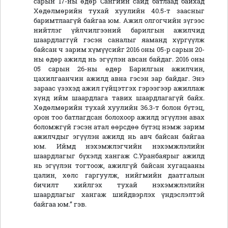
сарын 17-ны өдөр Сангийн сайд батлаад байхад
Хөдөлмөрийн тухай хуулийн 40.5-т заасныг
баримтлаагүй байгаа юм. Ажил олгогчийн зүгээс
нийтлэг үйлчилгээний барилгын ажилчид
шаардлаггүй гэсэн саналыг яаманд хүргүүлж
байсан ч зарим хүмүүсийг 2016 оны 05-р сарын 20-
ны өдөр ажилд нь эгүүлэн авсан байдаг. 2016 оны
05 сарын 26-ны өдөр Барилгын ажилчин,
цахилгаанчин ажилд авна гэсэн зар байдаг. Энэ
зараас үзэхэд ажил гүйцэтгэх гэрээгээр ажиллаж
хүнд ийм шаардлага тавих шаардлагагүй байх.
Хөдөлмөрийн тухай хуулийн 36.3-т болон бүтэц,
орон тоо батлагдсан болохоор ажилд эгүүлэн авах
боломжгүй гэсэн атал өөрсдөө бүтэц нэмж зарим
ажилчдыг эгүүлэн ажилд нь авч байсан байгаа
юм. Иймд нэхэмжлэгчийн нэхэмжлэлийн
шаардлагыг бүхэлд хангаж С.Уранбаярыг ажилд
нь эгүүлэн тогтоож, ажилгүй байсан хугацааны
цалин, хөлс гаргуулж, нийгмийн даатгалын
бичилт хийлгэх тухай нэхэмжлэлийн
шаардлагыг хангаж шийдвэрлэх үндэслэлтэй
байгаа юм.” гэв.