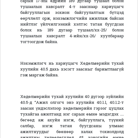
сарын 17-ны өдрийн 189 дугаар тушаал болон
тушаалын хавсралт 4-т зааснаар хариуцагч
байгууллагын зохион байгуулалтын бүтцэд
өөрчлөлт орж, нэхэмжлэгчийн ажиллаж байсан
нийтлэг үйлчилгээний хэлтэс татан буугдсан
болох нь 189 дугаар тушаал/хх-25/ болон
тушаалын хавсралт 4-ийн/хх-26/ хуулбараар
тогтоогдож байна.
Нэхэмжлэгч нь хариуцагч Хөдөлмөрийн тухай
хуулийн 40.5 дахь хэсэгт заасныг баримтлаагүй
гэж маргаж байна.
Хөдөлмөрийн тухай хуулийн 40 дүгээр зүйлийн
40.5-д “Ажил олгогч энэ хуулийн 40.1.1, 40.1.2-т
заасан үндэслэлээр хөдөлмөрийн гэрээг цуцлах
тухайгаа ажилтанд нэг сарын өмнө мэдэгдэх ....
бөгөөд аж ахуйн нэгж, байгууллага, түүний
салбар, нэгж татан буугдсаны улмаас
ажилтнуудыг бөөнөөр халах тохиолдолд
ажилтны төлөөлөгчдөд 45 хоногийн өмнө