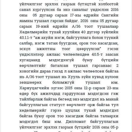
үйлчилгээг эрхлэх газрын бүтэцтэй холбоотой
санал хүргүүлсэн ба энэ саналыг үндэслэн 2016
оны 05 дугаар сарын 17-ны өдрийн Сангийн
яамны тушаал гарсан байдаг. 2016 оны 05 дугаар
сарын 19-ний өдрийн А/36 тоот тушаалаар
Хөдөлмөрийн тухай хуулйин 40 дүгээр зүйлийн
40.1.1-т “аж ахуйн нэгж, байгууллага болон түүний
салбар, нэгж татан буугдсан, орон тоо хасагдсан,
эсхүл ажилтны тоог цөөрүүлсэн” гэсэн
үндэслэлээр ажлаас чөлөөлөхдөө 40.5-т заасан
хугацаанд мэдэгдээгүй буюу бүтцийн
өөрчлөлтийг баталсан тушаал гарсанаас 2
хоногийн дараа гэхэд л ажлаас чөлөөлсөн байгаа
нь А/36 тоот тушаал нь Хууль зүйн хувьд хүлээн
зөвшөөрөх боломжгүй тушаал юм.
Хариуцагчийн зүгээс 2015 оны 12-р сарын 23-ны
өдөр бүх ажилчдад гардуулсан мэдэгдсэн гэж
тайлбарлаж байгаа бөгөөд энэ мэдэгдэл нь манай
байгууллагын статуст өөрчлөлт орж байгаа тул
хөдөлмөрийг гэрээ цуцлах тухай мэдэгдэл
байгаа буюу орон тоо хасагдаж байгаа талаархи
мэдэгдэл биш юм. Дипломат байгууллагын
үйлчилгээг эрхлэх газрын бүтцийг 2016 оны 05-р