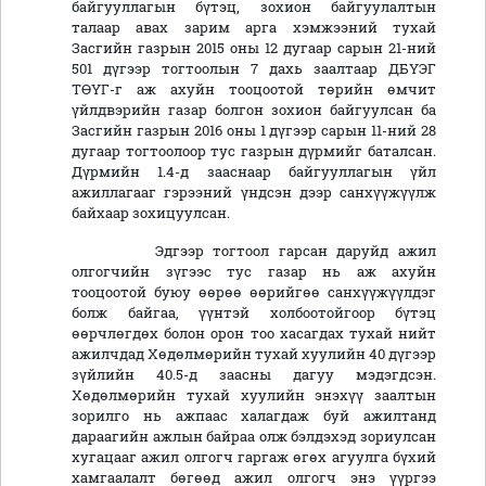
байгууллагын бүтэц, зохион байгуулалтын
талаар авах зарим арга хэмжээний тухай
Засгийн газрын 2015 оны 12 дугаар сарын 21-ний
501 дүгээр тогтоолын 7 дахь заалтаар ДБҮЭГ
ТӨҮГ-г аж ахуйн тооцоотой төрийн өмчит
үйлдвэрийн газар болгон зохион байгуулсан ба
Засгийн газрын 2016 оны 1 дүгээр сарын 11-ний 28
дугаар тогтоолоор тус газрын дүрмийг баталсан.
Дүрмийн 1.4-д зааснаар байгууллагын үйл
ажиллагааг гэрээний үндсэн дээр санхүүжүүлж
байхаар зохицуулсан.
Эдгээр тогтоол гарсан даруйд ажил
олгогчийн зүгээс тус газар нь аж ахуйн
тооцоотой буюу өөрөө өөрийгөө санхүүжүүлдэг
болж байгаа, үүнтэй холбоотойгоор бүтэц
өөрчлөгдөх болон орон тоо хасагдах тухай нийт
ажилчдад Хөдөлмөрийн тухай хуулийн 40 дүгээр
зүйлийн 40.5-д заасны дагуу мэдэгдсэн.
Хөдөлмөрийн тухай хуулийн энэхүү заалтын
зорилго нь ажпаас халагдаж буй ажилтанд
дараагийн ажлын байраа олж бэлдэхэд зориулсан
хугацааг ажил олгогч гаргаж өгөх агуулга бүхий
хамгаалалт бөгөөд ажил олгогч энэ үүргээ