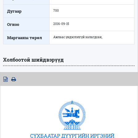
Дугаар
700
Огноо
2016-09-15
Маргааны төрөл
Ажлаас үндэслэлгүй халагдсан,
Холбоотой шийдвэрүүд
СҮХБААТАР ДҮҮРГИЙН ИРГЭНИЙ