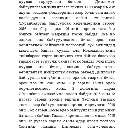
хуудас гардуулсан бөгөөд Дипломот
байгууллагын үйлчилгээг эрхлэх ТӨҮГазар нь Аж
ахуйн тооцоод үйлдвэрийн газар болж байгаатай
холбогдуулан засалчин албан тушаалтай
С.Уранбаяртай байгуулсан хөдөлмөрийн гэрээг
2016 оны 01-р сарын 01-ний өдрөөс тасалбар
болгож байгааг мэдэгдье гэсэн байдаг. Энэ нь
зөвхөн энэ байгуууллагын бүтэц орон тоо
өөрчлөгдөж байгаатай холбоотой бүх ажилчдад
мэдэгдэж байгаа хуудас юм. Нэхэмжлэгчийн
тайлбараас гэрээ шинэчлэх гэж байгаа болохоор
гарын үсэг зуруулж байна гэсэн байдаг. Мэдэгдэх
хуудас нь бүтэц зохион байгуулалтын
өөрчлөлтэй нийцэхгүй байгаа бөгөөд Дипломат
байгууллагын үйлчилгээг эрхлэх газрын бүтэц
орон тоо нь 2016 оны 05-р сарын 17-ны өдөр
өөрчлөгдсөнөөс хойш 2 хоногийн дараа
С.Уранбаяр ажлаас чөлөөлсөн байдаг 2015 оны 12
дугаар сарын 21-ний өдрийн Засгийн газрын
тогтоолоор байгууллагад өөрчлөлт оруулсан. 2016
оны 01-р сарын 18-ны өдөр байгууллагын дүрмийг
баталсан байдаг. Гадаад харилцааны яамнаас 2015
оны 12 дугаар сарын 23-ны өдөр албан тоотоор
Сангийн яаманд Дипломат байгууллагын