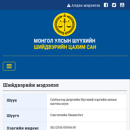
Алдаа мэдээлэх
Шийдвэрийн мэдээлэл
Шүүх
Сүхбаатар дүүргийн Иргэний хэргийн анхан
шатны шүүх
Шүүгч
Сэнгээгийн Хишигбат
Хэргийн индекс
182/2016/00066/И