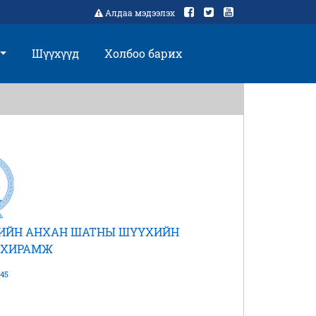
Алдаа мэдээлэх
Шүүхүүд
Холбоо барих
ГИЙН АНХАН ШАТНЫ ШҮҮХИЙН
АХИРАМЖ
45