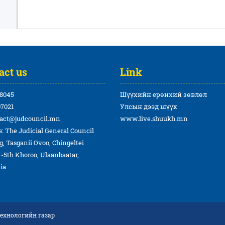
act us
Link
8045
Шүүхийн ерөнхий зөвлөл
7021
Улсын дээд шүүх
act@judcouncil.mn
www.live.shuukh.mn
: The Judicial General Council
g, Tasganii Ovoo, Chingeltei
t -5th Khoroo, Ulaanbaatar,
ia
технологийн газар