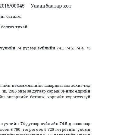
016/00045
Улаанбаатар хот
ийг баталж,
 болгох тухай
ийн 74 дүгээр зүйлийн 74.1, 74.2, 74.4, 75
өгийн нэхэмжлэлийн шаардлагаас зохигчид
 нь 2016 оны 08 дугаар сарын 01-ний өдрийн
йн эвлэрлийг баталж, хэргийг хэрэгсэхгүй
хуулийн 74 дүгээр зүйлийн 74.5-д зааснаар
өн 8 750 төгрөгөөс 5 725 төгрөгийг улсын