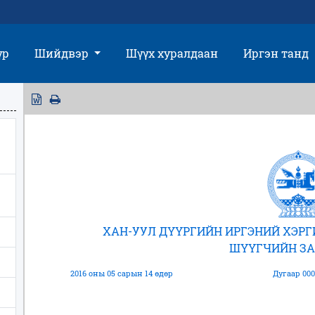
үр
Шийдвэр
Шүүх хуралдаан
Иргэн танд
ХАН-УУЛ ДҮҮРГИЙН ИРГЭНИЙ ХЭР
ШҮҮГЧИЙН З
2016 оны 05 сарын 14 өдөр
Дугаар 000