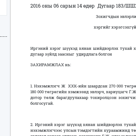
2016 оны 06 сарын 14 өдөр
Дугаар 183/ШШ2
Зохигчдын эвлэрл
хэргийг хэрэгсэхгүй
Иргэний хэрэг шүүхэд хянан шийдвэрлэх тухай хуул
дугаар зүйлд заасныг удирдлага болгон
ЗАХИРАМЖЛАХ нь:
1. Нэхэмжлэгч Ж ХХК-ийн шаардсан 270 000 төгр
180 000 төгрөгийн хэмжээнд эвлэрч, хариуцагч Г.Ж
дотор төлж барагдуулахаар тохиролцсон зохигчи
болгосугай.
2. Иргэний хэрэг шүүхэд хянан шийдвэрлэх тухай 
нэхэмжлэгчээс улсын тэмдэгтийн хураамжинд төлс