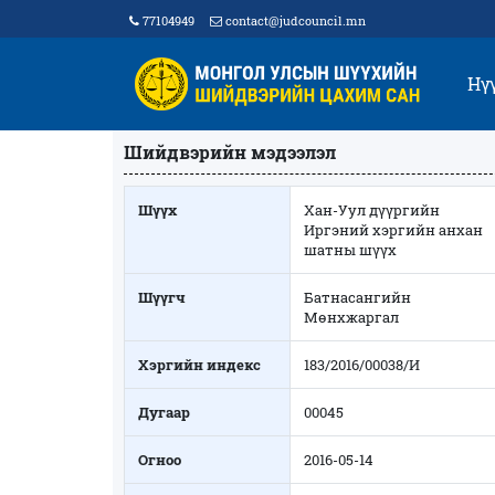
77104949
contact@judcouncil.mn
Нү
Шийдвэрийн мэдээлэл
Шүүх
Хан-Уул дүүргийн
Иргэний хэргийн анхан
шатны шүүх
Шүүгч
Батнасангийн
Мөнхжаргал
Хэргийн индекс
183/2016/00038/И
Дугаар
00045
Огноо
2016-05-14