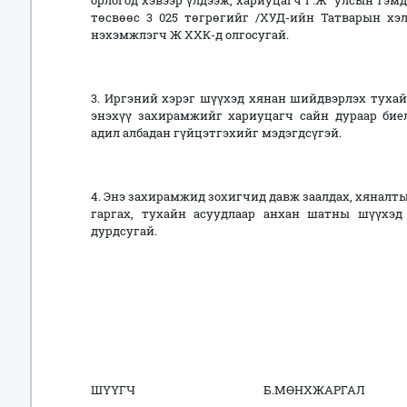
орлогод хэвээр үлдээж, хариуцагч Г.Ж улсын тэм
төсвөөс 3 025 төгрөгийг /ХУД-ийн Татварын хэл
нэхэмжлэгч Ж ХХК-д олгосугай.
3. Иргэний хэрэг шүүхэд хянан шийдвэрлэх тухай 
энэхүү захирамжийг хариуцагч сайн дураар бие
адил албадан гүйцэтгэхийг мэдэгдсүгэй.
4. Энэ захирамжид зохигчид давж заалдах, хянал
гаргах, тухайн асуудлаар анхан шатны шүүхэд
дурдсугай.
ШҮҮГЧ Б.МӨНХЖАРГАЛ