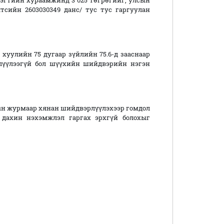
дэгтийн хураамжинд 3 025 төгрөгийг, улсын
тсийн 2603030349 данс/ тус тус гаргуулан
хуулийн 75 дугаар зүйлийн 75.6-д зааснаар
лүүлээгүй бол шүүхийн шийдвэрийн нэгэн
тын журмаар хянан шийдвэрлүүлэхээр гомдол
 дахин нэхэмжлэл гаргах эрхгүй болохыг