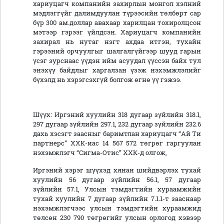
хариуцагч компанийн захирлын монгол хэлний
мэдлэггүйг далимдуулан түрээсийн төлбөрт сар
бүр 300 ам.доллар авахаар харилцан тохиролцсон
мэтээр гэрээг үйлдсэн. Хариуцагч компанийн
захирал нь нутаг нэгт ахдаа итгэн, тухайн
гэрээний орчуулгыг шалгалгүйгээр шууд гарын
үсэг зурснаас үүдэн ийм асуудал үүссэн байх тул
энэхүү байдлыг харгалзан үзэж нэхэмжлэлийг
бүхэлд нь хэрэгсэхгүй болгож өгнө үү гэжээ.
Шүүх: Иргэний хуулийн 318 дугаар зүйлийн 318.1,
297 дугаар зүйлийн 297.1, 232 дугаар зүйлийн 232.6
дахь хэсэгт заасныг баримтлан хариуцагч “Ай Ти
партнерс” ХХК-иас 14 567 572 төгрөг гаргуулан
нэхэмжлэгч “Сигма-Отис” ХХК-д олгож,
Иргэний хэрэг шүүхэд хянан шийдвэрлэх тухай
хуулийн 56 дугаар зүйлийн 56.1, 57 дугаар
зүйлийн 57.1, Улсын тэмдэгтийн хураамжийн
тухай хуулийн 7 дугаар зүйлийн 7.1.1-т зааснаар
нэхэмжлэгчээс улсын тэмдэгтийн хураамжид
төлсөн 230 790 төгрөгийг улсын орлогод хэвээр