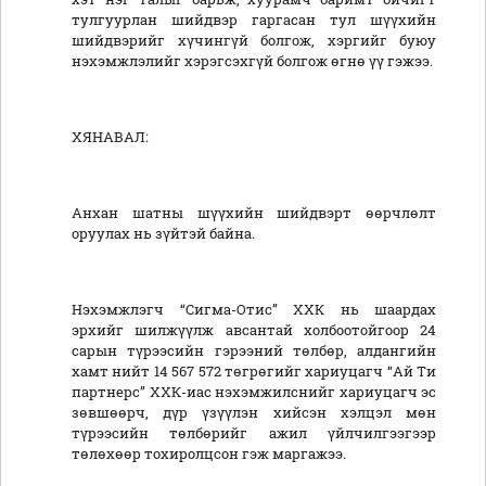
тулгуурлан шийдвэр гаргасан тул шүүхийн
шийдвэрийг хүчингүй болгож, хэргийг буюу
нэхэмжлэлийг хэрэгсэхгүй болгож өгнө үү гэжээ.
ХЯНАВАЛ:
Анхан шатны шүүхийн шийдвэрт өөрчлөлт
оруулах нь зүйтэй байна.
Нэхэмжлэгч “Сигма-Отис” ХХК нь шаардах
эрхийг шилжүүлж авсантай холбоотойгоор 24
сарын түрээсийн гэрээний төлбөр, алдангийн
хамт нийт 14 567 572 төгрөгийг хариуцагч “Ай Ти
партнерс” ХХК-иас нэхэмжилснийг хариуцагч эс
зөвшөөрч, дүр үзүүлэн хийсэн хэлцэл мөн
түрээсийн төлбөрийг ажил үйлчилгээгээр
төлөхөөр тохиролцсон гэж маргажээ.