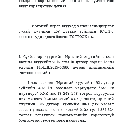
гомдлын зарим хэсгийг хангах нь зүйтэй гэж
шүүх бүрэлдэхүүн дүгнэв.
Иргэний хэрэг шүүхэд хянан шийдвэрлэх
тухай хуулийн 167 дугаар зүйлийн 167.1.2-т
заасныг удирдлага болгон ТОГТООХ нь:
1. Сүхбаатар дүүргийн Иргэний хэргийн анхан
шатны шүүхийн 2016 оны 10 дугаар сарын 17-ны
өдрийн 181/ШШ2016/00986 дугаар шийдвэрийн
тогтоох хэсгийн
1 дэх заалтыг “Иргэний хуулийн 492 дугаар
зүйлийн 492.1.1-т зааснаар хариуцагч “Ай Ти
партнерс” ХХК-иас 13 243 248 төгрөг гаргуулан
нэхэмжлэгч “Сигма-Отис” ХХК-д олгож, Иргэний
хуулийн 186 дугаар зүйлийн 186.1 дэх хэсэгт
заасан үндэслэл тогтоогдохгүй байх тул 1 324 324
төгрөг гаргуулах нэхэмжлэлийг хэрэгсэхгүй
болгосугай гэж өөрчлөн найруулж,