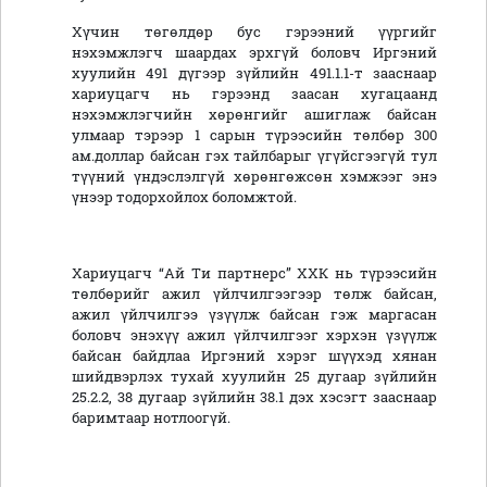
Хүчин төгөлдөр бус гэрээний үүргийг
нэхэмжлэгч шаардах эрхгүй боловч Иргэний
хуулийн 491 дүгээр зүйлийн 491.1.1-т зааснаар
хариуцагч нь гэрээнд заасан хугацаанд
нэхэмжлэгчийн хөрөнгийг ашиглаж байсан
улмаар тэрээр 1 сарын түрээсийн төлбөр 300
ам.доллар байсан гэх тайлбарыг үгүйсгээгүй тул
түүний үндэслэлгүй хөрөнгөжсөн хэмжээг энэ
үнээр тодорхойлох боломжтой.
Хариуцагч “Ай Ти партнерс” ХХК нь түрээсийн
төлбөрийг ажил үйлчилгээгээр төлж байсан,
ажил үйлчилгээ үзүүлж байсан гэж маргасан
боловч энэхүү ажил үйлчилгээг хэрхэн үзүүлж
байсан байдлаа Иргэний хэрэг шүүхэд хянан
шийдвэрлэх тухай хуулийн 25 дугаар зүйлийн
25.2.2, 38 дугаар зүйлийн 38.1 дэх хэсэгт зааснаар
баримтаар нотлоогүй.