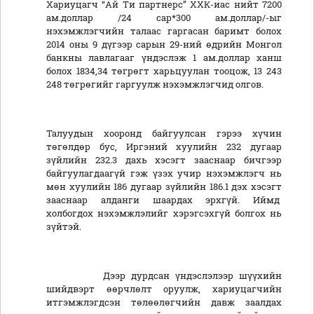
Хариуцагч “Ай Ти партнерс” ХХК-иас нийт 7200
ам.доллар /24 сар*300 ам.доллар/-ыг
нэхэмжлэгчийн талаас гаргасан баримт болох
2014 оны 9 дүгээр сарын 29-ний өдрийн Монгол
банкны лавлагааг үндэслэж 1 ам.доллар ханш
болох 1834,34 төгрөгт харьцуулан тооцож, 13 243
248 төгрөгийг гаргуулж нэхэмжлэгчид олгов.
Талуудын хооронд байгуулсан гэрээ хүчин
төгөлдөр бус, Иргэний хуулийн 232 дугаар
зүйлийн 232.3 дахь хэсэгт зааснаар бичгээр
байгуулагдаагүй гэж үзэх учир нэхэмжлэгч нь
мөн хуулийн 186 дугаар зүйлийн 186.1 дэх хэсэгт
зааснаар алданги шаардах эрхгүй. Иймд
холбогдох нэхэмжлэлийг хэрэгсэхгүй болгох нь
зүйтэй.
Дээр дурдсан үндэслэлээр шүүхийн
шийдвэрт өөрчлөлт оруулж, хариуцагчийн
итгэмжлэгдсэн төлөөлөгчийн давж заалдах