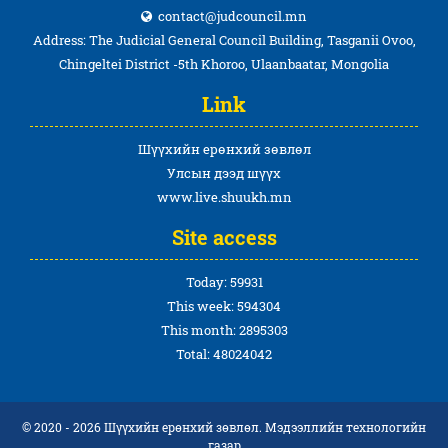
contact@judcouncil.mn
Address: The Judicial General Council Building, Tasganii Ovoo,
Chingeltei District -5th Khoroo, Ulaanbaatar, Mongolia
Link
Шүүхийн ерөнхий зөвлөл
Улсын дээд шүүх
www.live.shuukh.mn
Site access
Today: 59931
This week: 594304
This month: 2895303
Total: 48024042
© 2020 - 2026 Шүүхийн ерөнхий зөвлөл. Мэдээллийн технологийн
газар