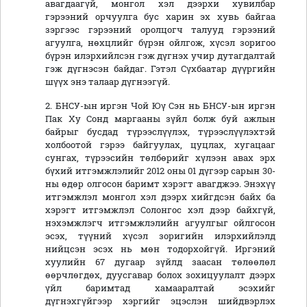
авагдаагүй, монгол хэл дээрхи хувилбар
гэрээний орчуулга бус харин эх хувь байгаа
зэргээс гэрээний оролцогч талууд гэрээний
агуулга, нөхцлийг бүрэн ойлгож, хүсэл зоригоо
бүрэн илэрхийлсэн гэж дүгнэх учир дутагдалтай
гэж дүгнэсэн байдаг. Гэтэл Сүхбаатар дүүргийн
шүүх энэ талаар дүгнээгүй.
2. БНСУ-ын иргэн Чой Юү Сэн нь БНСУ-ын иргэн
Пак Ху Сонд маргааны зүйл болж буй ажлын
байрыг бусдад түрээслүүлэх, түрээслүүлэхтэй
холбоотой гэрээ байгуулах, цуцлах, хугацааг
сунгах, түрээсийн төлбөрийг хүлээн авах эрх
бүхий итгэмжлэлийг 2012 оны 01 дүгээр сарын 30-
ны өдөр олгосон баримт хэрэгт авагджээ. Энэхүү
итгэмжлэл монгол хэл дээрх хийгдсэн байх ба
хэрэгт итгэмжлэл Солонгос хэл дээр байхгүй,
нэхэмжлэгч итгэмжлэлийн агуулгыг ойлгосон
эсэх, түүний хүсэл зоригийн илэрхийлэлд
нийцсэн эсэх нь мөн тодорхойгүй. Иргэний
хуулийн 67 дугаар зүйлд заасан төлөөлөл
өөрчлөгдөх, дуусгавар болох зохицуулалт дээрх
үйл баримтад хамааралтай эсэхийг
дүгнэхгүйгээр хэргийг эцэслэн шийдвэрлэх