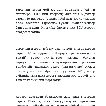
БНСУ-ын иргэн Чой Юү Сэн, хариуцагч “Ай Ти
партнерс” ХХК-ийн хооронд 2012 оны 6 дугаар
сарын 15-ны өдөр “Ажлын байрны зориулалтаар
өрөө /тасалгаа/ түрээслэх тухай” монгол хэлээр
байгуулагдсан бичгийн баримт /хх-8-11/ хэрэгт
авагдсан байна.
БНСУ-ын иргэн Чой Юү Сэн нь 2015 оны 11 дүгээр
сарын 17-ны өдрийн “Шаардах эрх шилжүүлэх
тухай” гэрээ /хх-15/-гээр ажлын байрны
зориулалттаар ашиглаж буй өрөөний түрээсийн
төлбөрийг шаардах эрхээ “Сигма-Отис” ХХК-д
шилжүүлсэн нь Иргэний хуулийн 123 дугаар
зүйлийн 123.2 дахь хэсэгт заасныг зөрчөөгүй, энэ
талаар хариуцагч маргаагүй.
Хэрэгт авагдсан баримтаар 2012 оны 6 дугаар
сарын 15-ны өдрийн байгуулагдсан түрээсийн
гэрээний зүйл болох 480 м.кв талбай бүхий орон