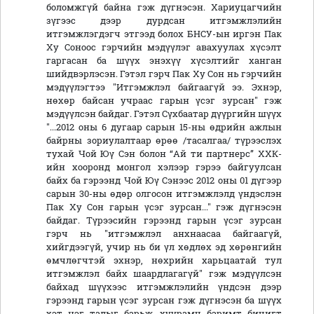
боломжгүй байна гэж дүгнэсэн. Хариуцагчийн
зүгээс дээр дурдсан итгэмжлэлийн
итгэмжлэгдэгч этгээд болох БНСУ-ын иргэн Пак
Ху Соноос гэрчийн мэдүүлэг авахуулах хүсэлт
гаргасан ба шүүх энэхүү хүсэлтийг ханган
шийдвэрлэсэн. Гэтэл гэрч Пак Ху Сон нь гэрчийн
мэдүүлэгтээ "Итгэмжлэл байгаагүй ээ. Эхнэр,
нөхөр байсан учраас гарын үсэг зурсан" гэж
мэдүүлсэн байдаг. Гэтэл Сүхбаатар дүүргийн шүүх
"...2012 оны 6 дугаар сарын 15-ны өдрийн ажлын
байрны зориулалтаар өрөө /тасалгаа/ түрээслэх
тухай Чой Юү Сэн болон “Ай ти партнерс” ХХК-
ийн хооронд монгол хэлээр гэрээ байгуулсан
байх ба гэрээнд Чой Юү Сэнээс 2012 оны 01 дүгээр
сарын 30-ны өдөр олгосон итгэмжлэлд үндэслэн
Пак Ху Сон гарын үсэг зурсан..." гэж дүгнэсэн
байдаг. Түрээсийн гэрээнд гарын үсэг зурсан
гэрч нь "итгэмжлэл анхнаасаа байгаагүй,
хийгдээгүй, учир нь би үл хөдлөх эд хөрөнгийн
өмчлөгчтэй эхнэр, нөхрийн харьцаатай тул
итгэмжлэл байх шаардлагагүй" гэж мэдүүлсэн
байхад шүүхээс итгэмжлэлийн үндсэн дээр
гэрээнд гарын үсэг зурсан гэж дүгнэсэн ба шүүх
хэт нэг талыг барьж, хуурамч баримт бичигт