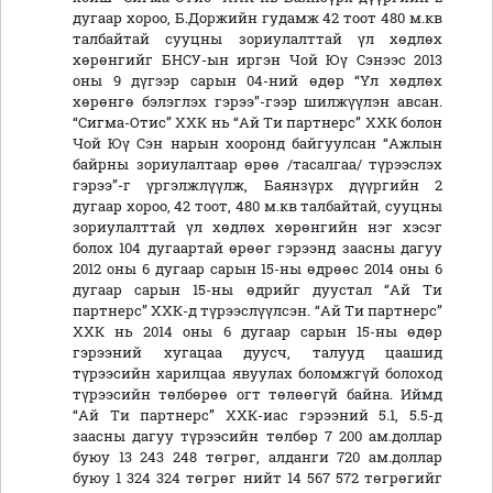
дугаар хороо, Б.Доржийн гудамж 42 тоот 480 м.кв
талбайтай сууцны зориулалттай үл хөдлөх
хөрөнгийг БНСУ-ын иргэн Чой Юү Сэнээс 2013
оны 9 дүгээр сарын 04-ний өдөр “Үл хөдлөх
хөрөнгө бэлэглэх гэрээ”-гээр шилжүүлэн авсан.
“Сигма-Отис” ХХК нь “Ай Ти партнерс” ХХК болон
Чой Юү Сэн нарын хооронд байгуулсан “Ажлын
байрны зориулалтаар өрөө /тасалгаа/ түрээслэх
гэрээ”-г үргэлжлүүлж, Баянзүрх дүүргийн 2
дугаар хороо, 42 тоот, 480 м.кв талбайтай, сууцны
зориулалттай үл хөдлөх хөрөнгийн нэг хэсэг
болох 104 дугаартай өрөөг гэрээнд заасны дагуу
2012 оны 6 дугаар сарын 15-ны өдрөөс 2014 оны 6
дугаар сарын 15-ны өдрийг дуустал “Ай Ти
партнерс” ХХК-д түрээслүүлсэн. “Ай Ти партнерс”
ХХК нь 2014 оны 6 дугаар сарын 15-ны өдөр
гэрээний хугацаа дуусч, талууд цаашид
түрээсийн харилцаа явуулах боломжгүй болоход
түрээсийн төлбөрөө огт төлөөгүй байна. Иймд
“Ай Ти партнерс” ХХК-иас гэрээний 5.1, 5.5-д
заасны дагуу түрээсийн төлбөр 7 200 ам.доллар
буюу 13 243 248 төгрөг, алданги 720 ам.доллар
буюу 1 324 324 төгрөг нийт 14 567 572 төгрөгийг