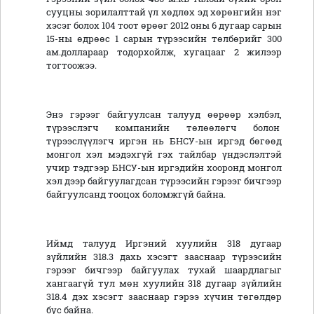
сууцны зорилалттай үл хөдлөх эд хөрөнгийн нэг
хэсэг болох 104 тоот өрөөг 2012 оны 6 дугаар сарын
15-ны өдрөөс 1 сарын түрээсийн төлбөрийг 300
ам.доллараар тодорхойлж, хугацааг 2 жилээр
тогтоожээ.
Энэ гэрээг байгуулсан талууд өөрөөр хэлбэл,
түрээслэгч компанийн төлөөлөгч болон
түрээслүүлэгч иргэн нь БНСУ-ын иргэд бөгөөд
монгол хэл мэдэхгүй гэх тайлбар үндэслэлтэй
учир тэдгээр БНСУ-ын иргэдийн хооронд монгол
хэл дээр байгуулагдсан түрээсийн гэрээг бичгээр
байгуулсанд тооцох боломжгүй байна.
Иймд талууд Иргэний хуулийн 318 дугаар
зүйлийн 318.3 дахь хэсэгт зааснаар түрээсийн
гэрээг бичгээр байгуулах тухай шаардлагыг
хангаагүй тул мөн хуулийн 318 дугаар зүйлийн
318.4 дэх хэсэгт зааснаар гэрээ хүчин төгөлдөр
бус байна.