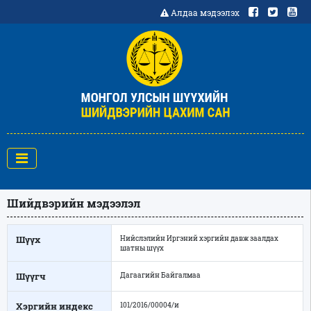
Алдаа мэдээлэх
Шийдвэрийн мэдээлэл
Шүүх
Нийслэлийн Иргэний хэргийн давж заалдах
шатны шүүх
Шүүгч
Дагаагийн Байгалмаа
Хэргийн индекс
101/2016/00004/и