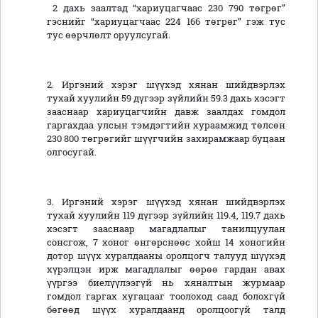
2 дахь заалтад “хариуцагчаас 230 790 төгрөг”
гэснийг “хариуцагчаас 224 166 төгрөг” гэж тус
тус өөрчлөлт оруулсугай.
2. Иргэний хэрэг шүүхэд хянан шийдвэрлэх
тухай хуулийн 59 дүгээр зүйлийн 59.3 дахь хэсэгт
зааснаар хариуцагчийн давж заалдах гомдол
гаргахдаа улсын тэмдэгтийн хураамжид төлсөн
230 800 төгрөгийг шүүгчийн захирамжаар буцаан
олгосугай.
3. Иргэний хэрэг шүүхэд хянан шийдвэрлэх
тухай хуулийн 119 дүгээр зүйлийн 119.4, 119.7 дахь
хэсэгт зааснаар магадлалыг танилцуулан
сонсгож, 7 хоног өнгөрснөөс хойш 14 хоногийн
дотор шүүх хуралдааны оролцогч талууд шүүхэд
хүрэлцэн ирж магадлалыг өөрөө гардан авах
үүргээ биелүүлээгүй нь хяналтын журмаар
гомдол гаргах хугацааг тоолоход саад болохгүй
бөгөөд шүүх хуралдаанд оролцоогүй талд