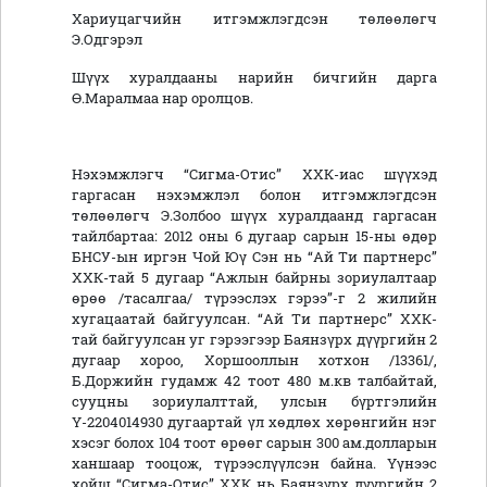
Хариуцагчийн итгэмжлэгдсэн төлөөлөгч
Э.Одгэрэл
Шүүх хуралдааны нарийн бичгийн дарга
Ө.Маралмаа нар оролцов.
Нэхэмжлэгч “Сигма-Отис” ХХК-иас шүүхэд
гаргасан нэхэмжлэл болон итгэмжлэгдсэн
төлөөлөгч Э.Золбоо шүүх хуралдаанд гаргасан
тайлбартаа: 2012 оны 6 дугаар сарын 15-ны өдөр
БНСУ-ын иргэн Чой Юү Сэн нь “Ай Ти партнерс”
ХХК-тай 5 дугаар “Ажлын байрны зориулалтаар
өрөө /тасалгаа/ түрээслэх гэрээ”-г 2 жилийн
хугацаатай байгуулсан. “Ай Ти партнерс” ХХК-
тай байгуулсан уг гэрээгээр Баянзүрх дүүргийн 2
дугаар хороо, Хоршооллын хотхон /13361/,
Б.Доржийн гудамж 42 тоот 480 м.кв талбайтай,
сууцны зориулалттай, улсын бүртгэлийн
Ү-2204014930 дугаартай үл хөдлөх хөрөнгийн нэг
хэсэг болох 104 тоот өрөөг сарын 300 ам.долларын
ханшаар тооцож, түрээслүүлсэн байна. Үүнээс
хойш “Сигма-Отис” ХХК нь Баянзүрх дүүргийн 2