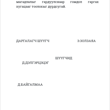
магадлалыг гардуулснаар гомдол гаргах
хугацааг тоолохыг дурдсугай.
ДАРГАЛАГЧ ШҮҮГЧ Э.ЗОЛЗАЯА
ШҮҮГЧИД
Д.ДЭЛГЭРЦЭЦЭГ
Д.БАЙГАЛМАА