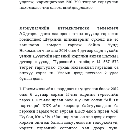
үлдээж, хариуцагчаас 230 790 төгрөг гаргуулан
нэхэмжлэгчид олгож шийдвэрлэжээ.
Хариуцагчийн итгэмжлэгдсэн төлөөлөгч
Э.Одгэрэл давж заалдах шатны шүүхэд гаргасан
гомдолдоо: Шүүхийн шийдвэрийг бүхэлд нь эс
зөвшөөрч гомдол гаргаж байна. Үүнд:
Нэхэмжлэгч нь анх 2014 оны 4 дүгээр сард тухайн
үеийн Дүүргийн Иргэний хэргийн анхан шатны 1
дүгээр шүүхэд "Түрээсийн төлбөрт 14 567 572
төгрөг гаргуулах" тухай нэхэмжлэл гаргасан ба
энэхүү хэрэг нь Улсын дээд шүүхээс 2 удаа
буцаагдсан.
1. Нэхэмжлэлийн шаардлагын үндэслэл болох 2012
оны 6 дугаар сарын 15-ны өдрийн түрээсийн
гэрээ БНСУ-ын иргэн Чой Юү Сэн болон “Ай Ти
партнерс” ХХК-ийн хооронд байгуулагдсан ба
гэрээнд гарын үсэг зурсан БНСУ-ын 2 иргэн Чой
Юү Сэн, Юнь Чун Чан нар монгол хэл дээрх гэрээг
хэрхэн ойлгож баталгаажуулсан нь тодорхойгүй,
хэрэгт гэрээний солонгос хэл дээрх хувь