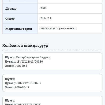
Дугаар
2083
Огноо
2016-12-19
Маргааны төрөл
Үндэслэлгүйгээр хөрөнгөжих,
Холбоотой шийдвэрүүд
Шүүгч:
Төмөрбаатарын Бадрах
Дугаар:
181/ШШ2016/00986
Огноо:
2016-10-17
Шүүгч:
Дугаар:
001/ХТ2016/00717
Огноо:
2016-06-17
Шүүгч:
Дугаар:
001/ХТ2017/00252