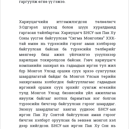
гаргуулж өгнө үү гэжээ.
Хариуцагчийн итгэмжлэгдсэн төлөөлөгч
Э.Одгэрэл шүүхэд болон шүүх хуралдаанд
гаргасан тайлбартаа: Хариуцагч БНСУ-ын Пак Ху
Соны үүсгэн байгуулсан “Сигма Монголиа” ХХК-
тай өмнө нь түрээсийн гэрээг аман хэлбэрээр
байгуулсан байсан ба түрээсийн төлбөрийг
мөнгөөр биш ажил үйлчилгээ үзүүлэхээр
харилцан тохиролцсон байсан. Гэвч хариуцагч
компанийн захирал нь гадаадын иргэн тул жил
бүр Монгол Улсад оршин суух эрхээ сунгуулах
шаардлагатай байдаг ба Монгол Улсын төрийн
захиргааны холбогдох байгууллагаас гадаадын
иргэний оршин суух эрхийг сунгаж өгөхийн
тулд Монгол Улсад бизнесийн үйл ажиллагаа
явуулж байгааг нотлох баримтын нэг болгон
түрээсийн бичгээр байгуулсан гэрээг шаарддаг.
Энэхүү шаардлагыг хангах үүднээс БНСУ-ын
иргэн Пак Ху Сонтой байгуулсан аман гэрээг
бичгэн хэлбэрт оруулсан ба зөвхөн монгол хэл
дээр хийгдсэн. БНСУ-ын иргэн Пак Ху Сон нь