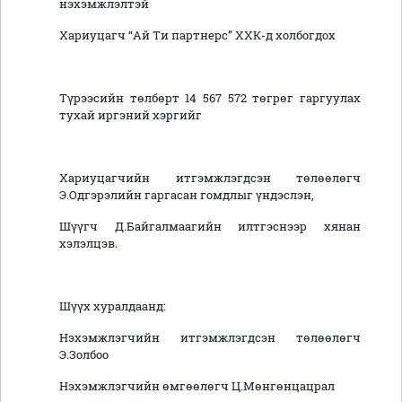
нэхэмжлэлтэй
Хариуцагч “Ай Ти партнерс” ХХК-д холбогдох
Түрээсийн төлбөрт 14 567 572 төгрөг гаргуулах
тухай иргэний хэргийг
Хариуцагчийн итгэмжлэгдсэн төлөөлөгч
Э.Одгэрэлийн гаргасан гомдлыг үндэслэн,
Шүүгч Д.Байгалмаагийн илтгэснээр хянан
хэлэлцэв.
Шүүх хуралдаанд:
Нэхэмжлэгчийн итгэмжлэгдсэн төлөөлөгч
Э.Золбоо
Нэхэмжлэгчийн өмгөөлөгч Ц.Мөнгөнцацрал