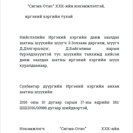
“Сигма-Отис” ХХК-ийн нэхэмжлэлтэй,
иргэний хэргийн тухай
Нийслэлийн Иргэний хэргийн давж заалдах
шатны шүүхийн шүүгч Э.Золзаяа даргалж, шүүгч
Д.Дэлгэрцэцэг, Д.Байгалмаа нарын
бүрэлдэхүүнтэй тус шүүхийн танхимд хийсэн
давж заалдах шатны иргэний хэргийн шүүх
хуралдаанаар,
Сүхбаатар дүүргийн Иргэний хэргийн анхан
шатны шүүхийн
2016 оны 10 дугаар сарын 17-ны өдрийн 181/
ШШ2016/00986 дугаар шийдвэртэй,
Нэхэмжлэгч “Сигма-Отис” ХХК-ийн