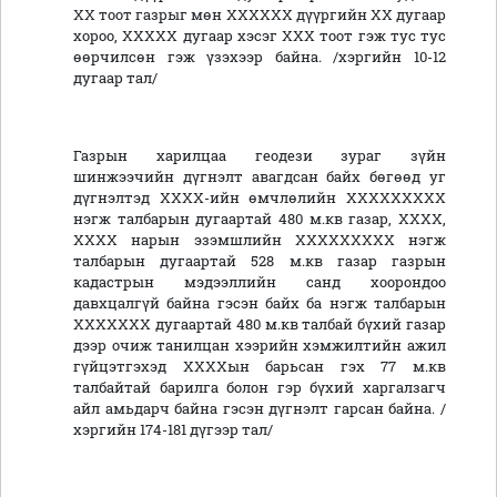
ХХ тоот газрыг мөн ХХХХХХ дүүргийн ХХ дугаар
хороо, ХХХХХ дугаар хэсэг ХХХ тоот гэж тус тус
өөрчилсөн гэж үзэхээр байна. /хэргийн 10-12
дугаар тал/
Газрын харилцаа геодези зураг зүйн
шинжээчийн дүгнэлт авагдсан байх бөгөөд уг
дүгнэлтэд ХХХХ-ийн өмчлөлийн ХХХХХХХХХ
нэгж талбарын дугаартай 480 м.кв газар, ХХХХ,
ХХХХ нарын эзэмшлийн ХХХХХХХХХ нэгж
талбарын дугаартай 528 м.кв газар газрын
кадастрын мэдээллийн санд хоорондоо
давхцалгүй байна гэсэн байх ба нэгж талбарын
ХХХХХХХ дугаартай 480 м.кв талбай бүхий газар
дээр очиж танилцан хээрийн хэмжилтийн ажил
гүйцэтгэхэд ХХХХын барьсан гэх 77 м.кв
талбайтай барилга болон гэр бүхий харгалзагч
айл амьдарч байна гэсэн дүгнэлт гарсан байна. /
хэргийн 174-181 дүгээр тал/