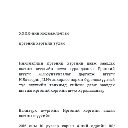
ХХХХ-ийн нэхэмжлэлтэй
иргэний хэргийн тухай
Нийслэлийн Иргэний хэргийн давж заалдах
шатны шүүхийн шүүх хуралдааныг Ерөнхий
шүүгч Ж.Оюунтунгалаг даргалж, шүүгч
Н.Батзориг, Ц.Ичинхорлоо нарын бүрэлдэхүүнтэй
тус шүүхийн танхимд хийсэн давж заалдах
шатны иргэний хэргийн шүүх хуралдаанаар
Баянзүрх дүүргийн Иргэний хэргийн анхан
шатны шүүхийн
2016 оны 10 дугаар сарын 4-ний өдрийн 101/