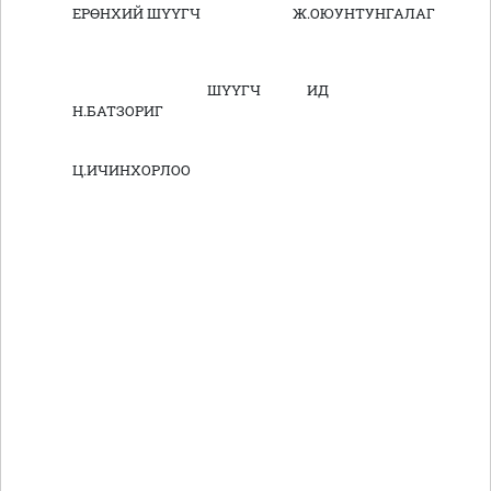
ЕРӨНХИЙ ШҮҮГЧ Ж.ОЮУНТУНГАЛАГ
ШҮҮГЧ ИД
Н.БАТЗОРИГ
Ц.ИЧИНХОРЛОО