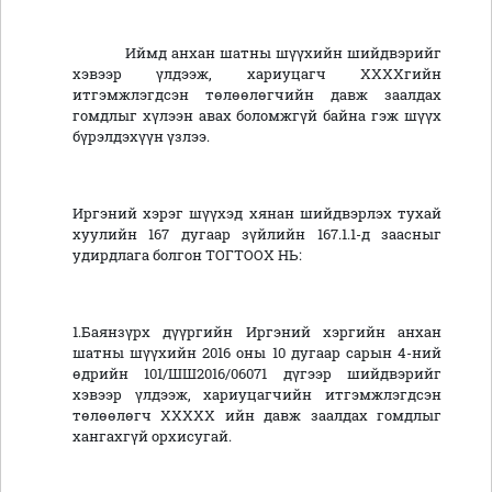
Иймд анхан шатны шүүхийн шийдвэрийг
хэвээр үлдээж, хариуцагч ХХХХгийн
итгэмжлэгдсэн төлөөлөгчийн давж заалдах
гомдлыг хүлээн авах боломжгүй байна гэж шүүх
бүрэлдэхүүн үзлээ.
Иргэний хэрэг шүүхэд хянан шийдвэрлэх тухай
хуулийн 167 дугаар зүйлийн 167.1.1-д заасныг
удирдлага болгон ТОГТООХ НЬ:
1.Баянзүрх дүүргийн Иргэний хэргийн анхан
шатны шүүхийн 2016 оны 10 дугаар сарын 4-ний
өдрийн 101/ШШ2016/06071 дүгээр шийдвэрийг
хэвээр үлдээж, хариуцагчийн итгэмжлэгдсэн
төлөөлөгч ХХХХХ ийн давж заалдах гомдлыг
хангахгүй орхисугай.