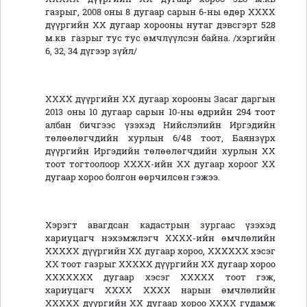
газрыг, 2008 оны 8 дугаар сарын 6-ны өдөр ХХХХ
дүүргийн ХХ дугаар хорооны нутаг дэвсгэрт 528
м.кв газрыг тус тус өмчлүүлсэн байна. /хэргийн
6, 32, 34 дүгээр зүйл/
ХХХХ дүүргийн ХХ дугаар хорооны Засаг даргын
2013 оны 10 дугаар сарын 10-ны өдрийн 294 тоот
албан бичгээс үзэхэд Нийслэлийн Иргэдийн
төлөөлөгчдийн хурлын 6/48 тоот, Баянзүрх
дүүргийн Иргэдийн төлөөлөгчдийн хурлын ХХ
тоот тогтоолоор ХХХХ-ийн ХХ дугаар хороог ХХ
дугаар хороо болгон өөрчилсөн гэжээ.
Хэрэгт авагдсан кадастрын зургаас үзэхэд
хариуцагч нэхэмжлэгч ХХХХ-ийн өмчлөлийн
ХХХХХ дүүргийн ХХ дугаар хороо, ХХХХХХ хэсэг
ХХ тоот газрыг ХХХХХ дүүргийн ХХ дугаар хороо
ХХХХХХХ дугаар хэсэг ХХХХХ тоот гэж,
хариуцагч ХХХХ ХХХХ нарын өмчлөлийн
ХХХХХ дүүргийн ХХ дугаар хороо ХХХХ гудамж