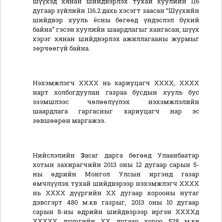
шүүхэд хянан шийдвэрлэх тухай хуулийн 116
дугаар зүйлийн 116.2 дахь хэсэгт заасан “Шүүхийн
шийдвэр хууль ёсны бөгөөд үндэслэл бүхий
байна” гэсэн хуулийн шаардлагыг хангасан, шүүх
хэрэг хянан шийдвэрлэх ажиллагааны журмыг
зөрчөөгүй байна.
Нэхэмжлэгч ХХХХ нь хариуцагч ХХХХ, ХХХХ
нарт холбогдуулан газраа бусдын хууль бус
эзэмшлээс чөлөөлүүлэх нэхэмжлэлийн
шаардлага гаргасныг хариуцагч нар эс
зөвшөөрөн маргажээ.
Нийслэлийн
З
асаг дарга бөгөөд Улаанбаатар
хотын захирагчийн 2013 оны 12 дугаар сарын 5-
ны өдрийн Монгол Улсын иргэнд газар
өмчлүүлэх тухай шийдвэрээр нэхэмжлэгч ХХХХ
нь ХХХХ дүүргийн ХХ дугаар хорооны нутаг
дэвсгэрт 480 м.кв газрыг, 2013 оны 10 дугаар
сарын 8-ны өдрийн шийдвэрээр иргэн ХХХХд
ХХХХХ дүүргийн ХХ дугаар хороо 528 м.кв