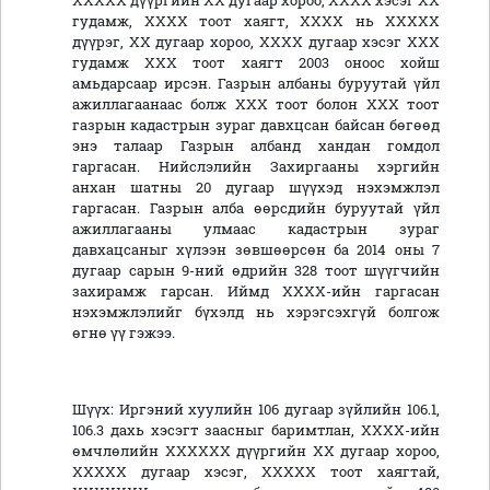
ХХХХХ дүүргийн ХХ дугаар хороо, ХХХХ хэсэг ХХ
гудамж, ХХХХ тоот хаягт, ХХХХ нь ХХХХХ
дүүрэг, ХХ дугаар хороо, ХХХХ дугаар хэсэг ХХХ
гудамж ХХХ тоот хаягт 2003 оноос хойш
амьдарсаар ирсэн. Газрын албаны буруутай үйл
ажиллагаанаас болж ХХХ тоот болон ХХХ тоот
газрын кадастрын зураг давхцсан байсан бөгөөд
энэ талаар Газрын албанд хандан гомдол
гаргасан. Нийслэлийн Захиргааны хэргийн
анхан шатны 20 дугаар шүүхэд нэхэмжлэл
гаргасан. Газрын алба өөрсдийн буруутай үйл
ажиллагааны улмаас кадастрын зураг
давхацсаныг хүлээн зөвшөөрсөн ба 2014 оны 7
дугаар сарын 9-ний өдрийн 328 тоот шүүгчийн
захирамж гарсан. Иймд ХХХХ-ийн гаргасан
нэхэмжлэлийг бүхэлд нь хэрэгсэхгүй болгож
өгнө үү гэжээ.
Шүүх: Иргэний хуулийн 106 дугаар зүйлийн 106.1,
106.3 дахь хэсэгт заасныг баримтлан, ХХХХ-ийн
өмчлөлийн ХХХХХХ дүүргийн ХХ дугаар хороо,
ХХХХХ дугаар хэсэг, ХХХХХ тоот хаягтай,