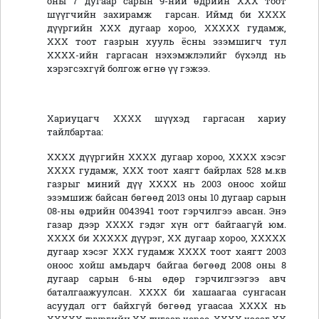
оны 7 дугаар сарын 9-ний өдрийн ХХХ тоот
шүүгчийн захирамж гарсан. Иймд би ХХХХ
дүүргийн ХХХ дугаар хороо, ХХХХХ гудамж,
ХХХ тоот газрын хууль ёсны эзэмшигч тул
ХХХХ-ийн гаргасан нэхэмжлэлийг бүхэлд нь
хэрэгсэхгүй болгож өгнө үү гэжээ.
Хариуцагч ХХХХ шүүхэд гаргасан хариу
тайлбартаа:
ХХХХ дүүргийн ХХХХ дугаар хороо, ХХХХ хэсэг
ХХХХ гудамж, ХХХ тоот хаягт байрлах 528 м.кв
газрыг миний дүү ХХХХ нь 2003 оноос хойш
эзэмшиж байсан бөгөөд 2013 оны 10 дугаар сарын
08-ны өдрийн 0043941 тоот гэрчилгээ авсан. Энэ
газар дээр ХХХХ гэдэг хүн огт байгаагүй юм.
ХХХХ би ХХХХХ дүүрэг, ХХ дугаар хороо, ХХХХХ
дугаар хэсэг ХХХ гудамж ХХХХ тоот хаягт 2003
оноос хойш амьдарч байгаа бөгөөд 2008 оны 8
дугаар сарын 6-ны өдөр гэрчилгээгээ авч
баталгаажуулсан. ХХХХ би хашаагаа сунгасан
асуудал огт байхгүй бөгөөд угаасаа ХХХХ нь