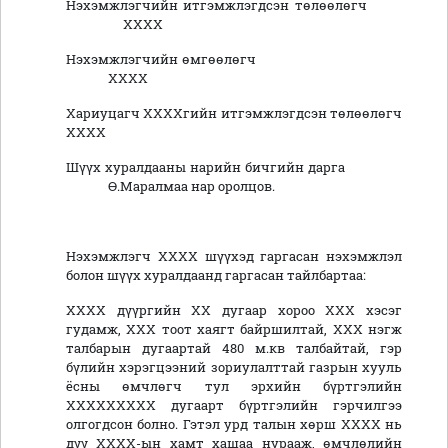
Нэхэмжлэгчийн итгэмжлэгдсэн төлөөлөгч
ХХХХ
Нэхэмжлэгчийн өмгөөлөгч
ХХХХ
Хариуцагч ХХХХгийн итгэмжлэгдсэн төлөөлөгч
ХХХХ
Шүүх хуралдааны нарийн бичгийн дарга
Ө.Маралмаа нар оролцов.
Нэхэмжлэгч ХХХХ шүүхэд гаргасан нэхэмжлэл
болон шүүх хуралдаанд гаргасан тайлбартаа:
ХХХХ дүүргийн ХХ дугаар хороо ХХХ хэсэг
гудамж, ХХХ тоот хаягт байршилтай, ХХХ нэгж
талбарын дугаартай 480 м.кв талбайтай, гэр
бүлийн хэрэгцээний зориулалттай газрын хууль
ёсны өмчлөгч тул эрхийн бүртгэлийн
ХХХХХХХХХ дугаарт бүртгэлийн гэрчилгээ
олгогдсон болно. Гэтэл урд талын хөрш ХХХХ нь
дүү ХХХХ-ын хамт хашаа нурааж, өмчлөлийн