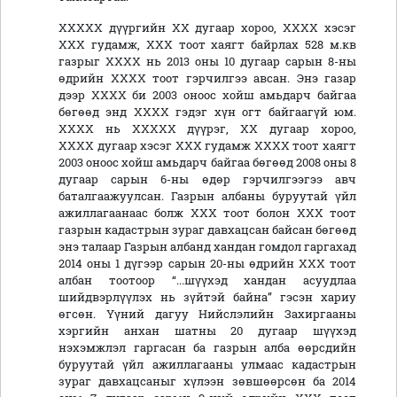
ХХХХХ дүүргийн ХХ дугаар хороо, ХХХХ хэсэг
ХХХ гудамж, ХХХ тоот хаягт байрлах 528 м.кв
газрыг ХХХХ нь 2013 оны 10 дугаар сарын 8-ны
өдрийн ХХХХ тоот гэрчилгээ авсан. Энэ газар
дээр ХХХХ би 2003 оноос хойш амьдарч байгаа
бөгөөд энд ХХХХ гэдэг хүн огт байгаагүй юм.
ХХХХ нь ХХХХХ дүүрэг, ХХ дугаар хороо,
ХХХХ дугаар хэсэг ХХХ гудамж ХХХХ тоот хаягт
2003 оноос хойш амьдарч байгаа бөгөөд 2008 оны 8
дугаар сарын 6-ны өдөр гэрчилгээгээ авч
баталгаажуулсан. Газрын албаны буруутай үйл
ажиллагаанаас болж ХХХ тоот болон ХХХ тоот
газрын кадастрын зураг давхацсан байсан бөгөөд
энэ талаар Газрын албанд хандан гомдол гаргахад
2014 оны 1 дүгээр сарын 20-ны өдрийн ХХХ тоот
албан тоотоор “...шүүхэд хандан асуудлаа
шийдвэрлүүлэх нь зүйтэй байна” гэсэн хариу
өгсөн. Үүний дагуу Нийслэлийн Захиргааны
хэргийн анхан шатны 20 дугаар шүүхэд
нэхэмжлэл гаргасан ба газрын алба өөрсдийн
буруутай үйл ажиллагааны улмаас кадастрын
зураг давхацсаныг хүлээн зөвшөөрсөн ба 2014