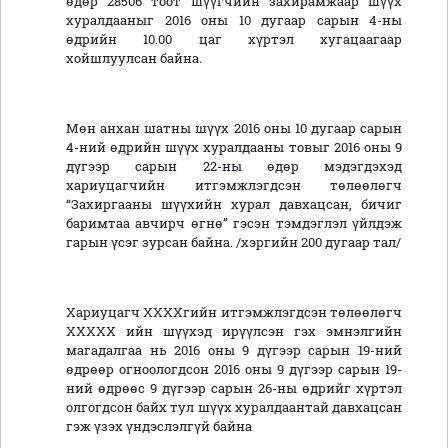
өдөр 28506 тоот шүүгчийн захирамжаар шүүх
хуралдааныг 2016 оны 10 дугаар сарын 4-ны
өдрийн 10.00 цаг хүртэл хугацаагаар
хойшлуулсан байна.
Мөн анхан шатны шүүх 2016 оны 10 дугаар сарын
4-ний өдрийн шүүх хуралдааны товыг 2016 оны 9
дүгээр сарын 22-ны өдөр мэдэгдэхэд
хариуцагчийн итгэмжлэгдсэн төлөөлөгч
“Захиргааны шүүхийн хурал давхацсан, бичиг
баримтаа авчирч өгнө” гэсэн тэмдэглэл үйлдэж
гарын үсэг зурсан байна. /хэргийн 200 дугаар тал/
Хариуцагч ХХХХгийн итгэмжлэгдсэн төлөөлөгч
ХХХХХ ийн шүүхэд ирүүлсэн гэх эмнэлгийн
магадалгаа нь 2016 оны 9 дүгээр сарын 19-ний
өдрөөр огноологдсон 2016 оны 9 дүгээр сарын 19-
ний өдрөөс 9 дүгээр сарын 26-ны өдрийг хүртэл
олгогдсон байх тул шүүх хуралдаантай давхацсан
гэж үзэх үндэслэлгүй байна