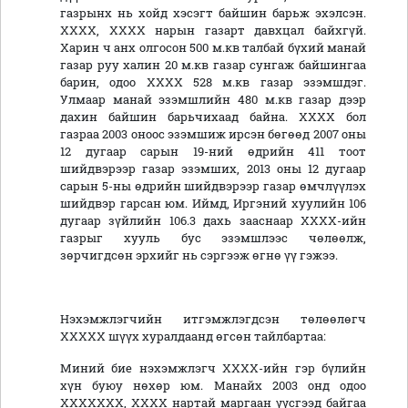
газрынх нь хойд хэсэгт байшин барьж эхэлсэн.
ХХХХ, ХХХХ нарын газарт давхцал байхгүй.
Харин ч анх олгосон 500 м.кв талбай бүхий манай
газар руу халин 20 м.кв газар сунгаж байшингаа
барин, одоо ХХХХ 528 м.кв газар эзэмшдэг.
Улмаар манай эзэмшлийн 480 м.кв газар дээр
дахин байшин барьчихаад байна. ХХХХ бол
газраа 2003 оноос эзэмшиж ирсэн бөгөөд 2007 оны
12 дугаар сарын 19-ний өдрийн 411 тоот
шийдвэрээр газар эзэмших, 2013 оны 12 дугаар
сарын 5-ны өдрийн шийдвэрээр газар өмчлүүлэх
шийдвэр гарсан юм. Иймд, Иргэний хуулийн 106
дугаар зүйлийн 106.3 дахь зааснаар ХХХХ-ийн
газрыг хууль бус эзэмшлээс чөлөөлж,
зөрчигдсөн эрхийг нь сэргээж өгнө үү гэжээ.
Нэхэмжлэгчийн итгэмжлэгдсэн төлөөлөгч
ХХХХХ шүүх хуралдаанд өгсөн тайлбартаа:
Миний бие нэхэмжлэгч ХХХХ-ийн гэр бүлийн
хүн буюу нөхөр юм. Манайх 2003 онд одоо
ХХХХХХХ, ХХХХ нартай маргаан үүсгээд байгаа