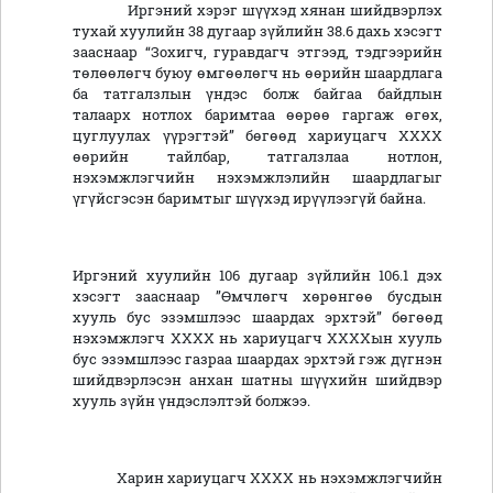
Иргэний хэрэг шүүхэд хянан шийдвэрлэх
тухай хуулийн 38 дугаар зүйлийн 38.6 дахь хэсэгт
зааснаар “Зохигч, гуравдагч этгээд, тэдгээрийн
төлөөлөгч буюу өмгөөлөгч нь өөрийн шаардлага
ба татгалзлын үндэс болж байгаа байдлын
талаарх нотлох баримтаа өөрөө гаргаж өгөх,
цуглуулах үүрэгтэй” бөгөөд хариуцагч ХХХХ
өөрийн тайлбар, татгалзлаа нотлон,
нэхэмжлэгчийн нэхэмжлэлийн шаардлагыг
үгүйсгэсэн баримтыг шүүхэд ирүүлээгүй байна.
Иргэний хуулийн 106 дугаар зүйлийн 106.1 дэх
хэсэгт зааснаар ”Өмчлөгч хөрөнгөө бусдын
хууль бус эзэмшлээс шаардах эрхтэй” бөгөөд
нэхэмжлэгч ХХХХ нь хариуцагч ХХХХын хууль
бус эзэмшлээс газраа шаардах эрхтэй гэж дүгнэн
шийдвэрлэсэн анхан шатны шүүхийн шийдвэр
хууль зүйн үндэслэлтэй болжээ.
Харин хариуцагч ХХХХ нь нэхэмжлэгчийн