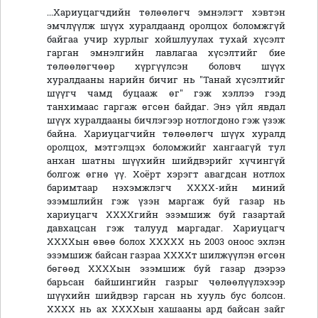
...Хариуцагчдийн төлөөлөгч эмнэлэгт хэвтэн
эмчлүүлж шүүх хуралдаанд оролцох боломжгүй
байгаа учир хурлыг хойшлуулах тухай хүсэлт
гарган эмнэлгийн лавлагаа хүсэлтийг бие
төлөөлөгчөөр хүргүүлсэн боловч шүүх
хуралдааны нарийн бичиг нь "Танай хүсэлтийг
шүүгч чамд буцааж өг" гэж хэллээ гээд
танхимаас гаргаж өгсөн байдаг. Энэ үйл явдал
шүүх хуралдааны бичлэгээр нотлогдоно гэж үзэж
байна. Хариуцагчийн төлөөлөгч шүүх хуралд
оролцох, мэтгэлцэх боломжийг хангаагүй тул
анхан шатны шүүхийн шийдвэрийг хүчингүй
болгож өгнө үү. Хоёрт хэрэгт авагдсан нотлох
баримтаар нэхэмжлэгч ХХХХ-ийн миний
эзэмшлийн гэж үзэн маргаж буй газар нь
хариуцагч ХХХХгийн эзэмшиж буй газартай
давхацсан гэж талууд маргадаг. Хариуцагч
ХХХХын өвөө болох ХХХХХ нь 2003 оноос эхлэн
эзэмшиж байсан газраа ХХХХт шилжүүлэн өгсөн
бөгөөд ХХХХын эзэмшиж буй газар дээрээ
барьсан байшингийн газрыг чөлөөлүүлэхээр
шүүхийн шийдвэр гарсан нь хууль бус болсон.
ХХХХ нь ах ХХХХын хашааны ард байсан зайг