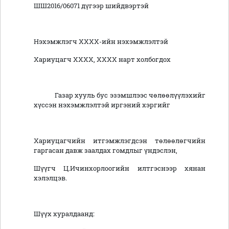
ШШ2016/06071 дүгээр шийдвэртэй
Нэхэмжлэгч ХХХХ-ийн нэхэмжлэлтэй
Хариуцагч ХХХХ, ХХХХ нарт холбогдох
Газар хууль бус эзэмшлээс чөлөөлүүлэхийг
хүссэн нэхэмжлэлтэй иргэний хэргийг
Хариуцагчийн итгэмжлэгдсэн төлөөлөгчийн
гаргасан давж заалдах гомдлыг үндэслэн,
Шүүгч Ц.Ичинхорлоогийн илтгэснээр хянан
хэлэлцэв.
Шүүх хуралдаанд: