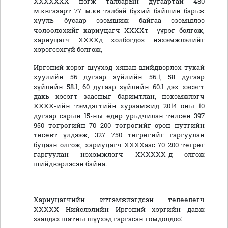
ХХХХХХХ нэгж талбарын дугаартай 480
м.квгазарт 77 м.кв талбай бүхий байшин барьж
хууль бусаар эзэмшиж байгаа эзэмшлээ
чөлөөлөхийг хариуцагч ХХХХт үүрэг болгож,
хариуцагч ХХХХд холбогдох нэхэмжлэлийг
хэрэгсэхгүй болгож,
Иргэний хэрэг шүүхэд хянан шийдвэрлэх тухай
хуулийн 56 дугаар зүйлийн 56.1, 58 дугаар
зүйлийн 58.1, 60 дугаар зүйлийн 60.1 дэх хэсэгт
дахь хэсэгт заасныг баримтлан, нэхэмжлэгч
ХХХХ-ийн тэмдэгтийн хураамжид 2014 оны 10
дугаар сарын 15-ны өдөр урьдчилан төлсөн 397
950 төгрөгийн 70 200 төгрөгийг орон нутгийн
төсөвт үлдээж, 327 750 төгрөгийг гаргуулан
буцаан олгож, хариуцагч ХХХХаас 70 200 төгрөг
гаргуулан нэхэмжлэгч ХХХХХХ-д олгож
шийдвэрлэсэн байна.
Хариуцагчийн итгэмжлэгдсэн төлөөлөгч
ХХХХХ Нийслэлийн Иргэний хэргийн давж
заалдах шатны шүүхэд гаргасан гомдолдоо: