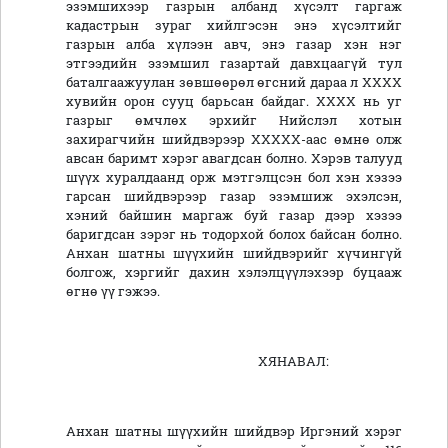
эзэмшихээр газрын албанд хүсэлт гаргаж
кадастрын зураг хийлгэсэн энэ хүсэлтийг
газрын алба хүлээн авч, энэ газар хэн нэг
этгээдийн эзэмшил газартай давхцаагүй тул
баталгаажуулан зөвшөөрөл өгсний дараа л ХХХХ
хувийн орон сууц барьсан байдаг. ХХХХ нь уг
газрыг өмчлөх эрхийг Нийслэл хотын
захирагчийн шийдвэрээр ХХХХХ-аас өмнө олж
авсан баримт хэрэг авагдсан болно. Хэрэв талууд
шүүх хуралдаанд орж мэтгэлцсэн бол хэн хэзээ
гарсан шийдвэрээр газар эзэмшиж эхэлсэн,
хэний байшин маргаж буй газар дээр хэзээ
баригдсан зэрэг нь тодорхой болох байсан болно.
Анхан шатны шүүхийн шийдвэрийг хүчингүй
болгож, хэргийг дахин хэлэлцүүлэхээр буцааж
өгнө үү гэжээ.
ХЯНАВАЛ:
Анхан шатны шүүхийн шийдвэр Иргэний хэрэг