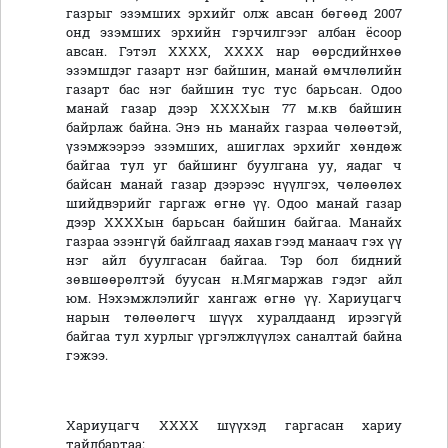
газрыг эзэмших эрхийг олж авсан бөгөөд 2007
онд эзэмших эрхийн гэрчилгээг албан ёсоор
авсан. Гэтэл ХХХХ, ХХХХ нар өөрсдийнхөө
эзэмшдэг газарт нэг байшин, манай өмчлөлийн
газарт бас нэг байшин тус тус барьсан. Одоо
манай газар дээр ХХХХын 77 м.кв байшин
байрлаж байна. Энэ нь манайх газраа чөлөөтэй,
үзэмжээрээ эзэмших, ашиглах эрхийг хөндөж
байгаа тул уг байшинг буулгана уу, яадаг ч
байсан манай газар дээрээс нүүлгэх, чөлөөлөх
шийдвэрийг гаргаж өгнө үү. Одоо манай газар
дээр ХХХХын барьсан байшин байгаа. Манайх
газраа эзэнгүй байлгаад яахав гээд манаач гэх үү
нэг айл буулгасан байгаа. Тэр бол бидний
зөвшөөрөлтэй буусан н.Мягмаржав гэдэг айл
юм. Нэхэмжлэлийг хангаж өгнө үү. Хариуцагч
нарын төлөөлөгч шүүх хуралдаанд ирээгүй
байгаа тул хурлыг үргэлжлүүлэх саналтай байна
гэжээ.
Хариуцагч ХХХХ шүүхэд гаргасан хариу
тайлбартаа: