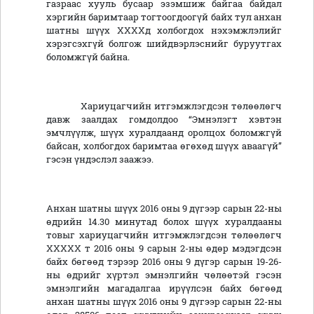
газраас хууль бусаар эзэмшиж байгаа байдал
хэргийн баримтаар тогтоогдоогүй байх тул анхан
шатны шүүх ХХХХд холбогдох нэхэмжлэлийг
хэрэгсэхгүй болгож шийдвэрлэснийг буруутгах
боломжгүй байна.
Хариуцагчийн итгэмжлэгдсэн төлөөлөгч
давж заалдах гомдолдоо “Эмнэлэгт хэвтэн
эмчлүүлж, шүүх хуралдаанд оролцох боломжгүй
байсан, холбогдох баримтаа өгөхөд шүүх аваагүй”
гэсэн үндэслэл заажээ.
Анхан шатны шүүх 2016 оны 9 дүгээр сарын 22-ны
өдрийн 14.30 минутад болох шүүх хуралдааны
товыг хариуцагчийн итгэмжлэгдсэн төлөөлөгч
ХХХХХ т 2016 оны 9 сарын 2-ны өдөр мэдэгдсэн
байх бөгөөд тэрээр 2016 оны 9 дүгэр сарын 19-26-
ны өдрийг хүртэл эмнэлгийн чөлөөтэй гэсэн
эмнэлгийн магадалгаа ирүүлсэн байх бөгөөд
анхан шатны шүүх 2016 оны 9 дүгээр сарын 22-ны