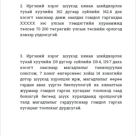
2. Иргэний хэрэг шүүхэд хянан шийдвэрлэх
тухай хуулийн 162 дугаар зүйлийн 162.4 дэх
хэсэгт зааснаар давж заалдах гомдол гаргахдаа
ХХХХХ ээс улсын тэмдэгтийн хураамжид
төлсөн 70 200 төгрөгийг улсын төсвийн орлогод
хэвээр үлдээсүгэй.
3. Иргэний хэрэг шүүхэд хянан шийдвэрлэх
тухай хуулийн 119 дүгээр зүйлийн 119.4, 119.7 дахь
хэсэгт зааснаар магадлалыг танилцуулан
сонсгож, 7 хоног өнгөрснөөс хойш 14 хоногийн
дотор шүүхэд хүрэлцэн ирж, магадлалыг өөрөө
гардан авах үүргээ биелүүлээгүй нь хяналтын
журмаар гомдол гаргах хугацааг тоолоход саад
болохгүй бөгөөд шүүх хуралдаанд оролцоогүй
талд магадлалыг гардуулснаар гомдол гаргах
хугацааг тоолохыг дурдсугай.