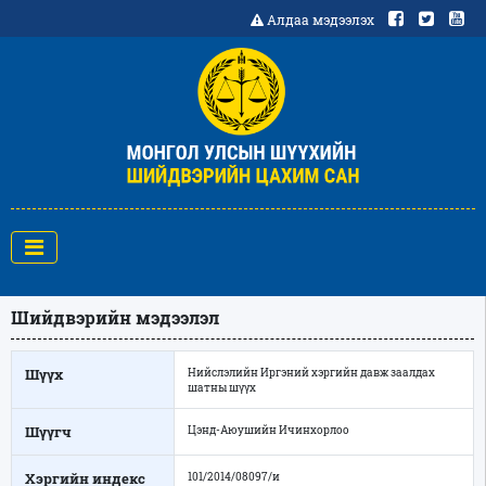
Алдаа мэдээлэх
Шийдвэрийн мэдээлэл
Шүүх
Нийслэлийн Иргэний хэргийн давж заалдах
шатны шүүх
Шүүгч
Цэнд-Аюушийн Ичинхорлоо
Хэргийн индекс
101/2014/08097/и