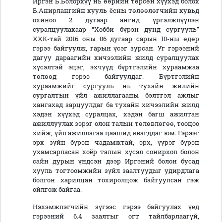
Иргэн Б.Болорхүү нь өөрийн төрсөн хүүхэд болох
Б.Анирлангийн хууль ёсны төлөөлөгчийн хувьд
охиноо 2 дугаар ангид үргэлжлүүлэн
суралцуулахаар “Хобби бүрэн дунд сургууль”
ХХК-тай 2016 оны 06 дугаар сарын 10-ны өдөр
гэрээ байгуулж, гарын үсэг зурсан. Уг гэрээний
дагуу дараагийн хичээлийн жилд суралцуулах
хүсэлтэй эцэг, эхчүүд бүртгэлийн хураамжаа
төлөөд гэрээ байгуулдаг. Бүртгэлийн
хураамжийг сургууль нь тухайн жилийн
сургалтын үйл ажиллагааны бэлтгэл ажлыг
хангахад зарцуулдаг ба тухайн хичээлийн жилд
хэдэн хүүхэд суралцах, хэдэн багш ажилтан
ажиллуулах зэрэг олон талын төлөвлөгөө, тооцоо
хийж, үйл ажиллагаа цаашид явагддаг юм. Гэрээг
эрх зүйн бүрэн чадамжтай, эрх, үүрэг бүрэн
ухамсарласан хоёр талын хүсэл сонирхол болон
сайн дурын үндсэн дээр Иргэний болон бусад
хууль тогтоомжийн зүйл заалтуудыг удирдлага
болгон харилцан тохиролцож байгуулсан гэж
ойлгож байгаа.
Нэхэмжлэгчийн зүгээс гэрээ байгуулах үед
гэрээний 6.4 заалтыг огт тайлбарлаагүй,