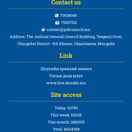
Contact us
70008045
70007021
contact@judcouncil.mn
Address: The Judicial General Council Building, Tasganii Ovoo,
Chingeltei District -5th Khoroo, Ulaanbaatar, Mongolia
Link
Шүүхийн ерөнхий зөвлөл
Улсын дээд шүүх
www.live.shuukh.mn
Site access
Today: 52750
This week: 615118
This month: 2881035
Total: 48114358