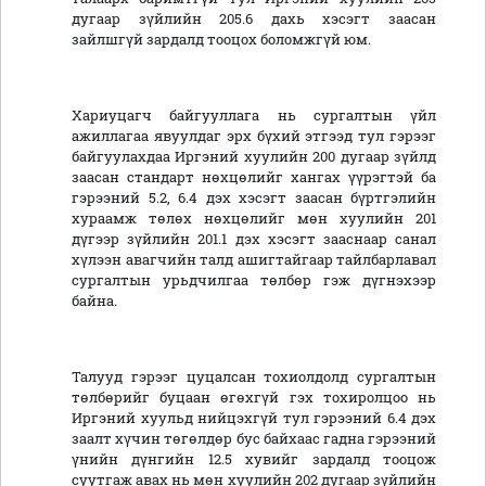
дугаар зүйлийн 205.6 дахь хэсэгт заасан
зайлшгүй зардалд тооцох боломжгүй юм.
Хариуцагч байгууллага нь сургалтын үйл
ажиллагаа явуулдаг эрх бүхий этгээд тул гэрээг
байгуулахдаа Иргэний хуулийн 200 дугаар зүйлд
заасан стандарт нөхцөлийг хангах үүрэгтэй ба
гэрээний 5.2, 6.4 дэх хэсэгт заасан бүртгэлийн
хураамж төлөх нөхцөлийг мөн хуулийн 201
дүгээр зүйлийн 201.1 дэх хэсэгт зааснаар санал
хүлээн авагчийн талд ашигтайгаар тайлбарлавал
сургалтын урьдчилгаа төлбөр гэж дүгнэхээр
байна.
Талууд гэрээг цуцалсан тохиолдолд сургалтын
төлбөрийг буцаан өгөхгүй гэх тохиролцоо нь
Иргэний хуульд нийцэхгүй тул гэрээний 6.4 дэх
заалт хүчин төгөлдөр бус байхаас гадна гэрээний
үнийн дүнгийн 12.5 хувийг зардалд тооцож
суутгаж авах нь мөн хуулийн 202 дугаар зүйлийн