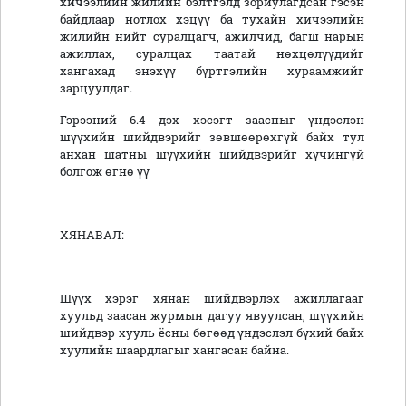
хичээлийн жилийн бэлтгэлд зориулагдсан гэсэн
байдлаар нотлох хэцүү ба тухайн хичээлийн
жилийн нийт суралцагч, ажилчид, багш нарын
ажиллах, суралцах таатай нөхцөлүүдийг
хангахад энэхүү бүртгэлийн хураамжийг
зарцуулдаг.
Гэрээний 6.4 дэх хэсэгт заасныг үндэслэн
шүүхийн шийдвэрийг зөвшөөрөхгүй байх тул
анхан шатны шүүхийн шийдвэрийг хүчингүй
болгож өгнө үү
ХЯНАВАЛ:
Шүүх хэрэг хянан шийдвэрлэх ажиллагааг
хуульд заасан журмын дагуу явуулсан, шүүхийн
шийдвэр хууль ёсны бөгөөд үндэслэл бүхий байх
хуулийн шаардлагыг хангасан байна.