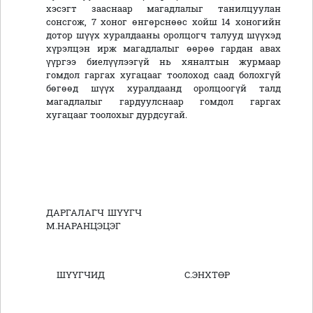
хэсэгт зааснаар магадлалыг танилцуулан
сонсгож, 7 хоног өнгөрснөөс хойш 14 хоногийн
дотор шүүх хуралдааны оролцогч талууд шүүхэд
хүрэлцэн ирж магадлалыг өөрөө гардан авах
үүргээ биелүүлээгүй нь хяналтын журмаар
гомдол гаргах хугацааг тоолоход саад болохгүй
бөгөөд шүүх хуралдаанд оролцоогүй талд
магадлалыг гардуулснаар гомдол гаргах
хугацааг тоолохыг дурдсугай.
ДАРГАЛАГЧ ШҮҮГЧ
М.НАРАНЦЭЦЭГ
ШҮҮГЧИД С.ЭНХТӨР