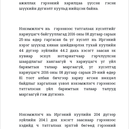
ажиллах гэрээний харилцаа үүссэн гэсэн
шүүхийн дүгнэлт хуульд нийцсэн байна.
Нэхэмжлэгч нь гэрээнээс татгалзах хүсэлтийг
хариуцагч байгууллагад 2016 оны 08 дугаар сарын
25-ны өдөр гаргасан ба уг хүсэлт нь Иргэний
хэрэг шүүхэд хянан шийдвэрлэх тухай хуулийн
44 дүгээр зүйлийн 44.2 дахь хэсэгт заасан эх
хувиар эсхүл нотариатчаар гэрчлүүлсэн
шаардлагыг хангаагүй ч хариуцагч уг үйл
баримтын талаар маргаагүй, уг хүсэлтэд
хариуцагч 2016 оны 08 дугаар сарын 29-ний өдөр
81 тоот албан бичгээр хариу өгсөн нөхцөл
байдлыг харгалзан үзвэл нэхэмжлэгч гэрээнээс
татгалзсан үйл баримтын талаар талууд
маргаагүй гэж дүгнэнэ.
Нэхэмжлэгч нь Иргэний хуулийн 204 дүгээр
зүйлийн 204.1 дэх хэсэгт зааснаар гэрээнээс
хэдийд ч татгалзах эрхтэй бөгөөд гэрээний