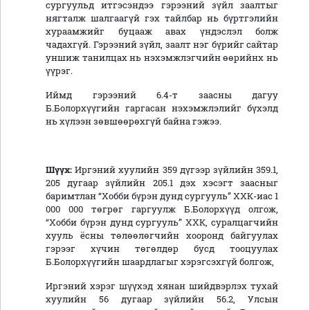
сургуульд итгэсэндээ гэрээний зүйл заалтыг
нягталж шалгаагүй гэх тайлбар нь бүртгэлийн
хураамжийг буцааж авах үндэслэл болж
чадахгүй. Гэрээний зүйл, заалт нэг бүрийг сайтар
уншиж танилцах нь нэхэмжлэгчийн өөрийнх нь
үүрэг.
Иймд гэрээний 6.4-т заасны дагуу
Б.Болорхүүгийн гаргасан нэхэмжлэлийг бүхэлд
нь хүлээн зөвшөөрөхгүй байна гэжээ.
Шүүх:
Иргэний хуулийн 359 дүгээр зүйлийн 359.1,
205 дугаар зүйлийн 205.1 дэх хэсэгт заасныг
баримтлан “Хобби бүрэн дунд сургууль” ХХК-иас 1
000 000 төгрөг гаргуулж Б.Болорхүүд олгож,
“Хобби бүрэн дунд сургууль” ХХК, суралцагчийн
хууль ёсны төлөөлөгчийн хооронд байгуулах
гэрээг хүчин төгөлдөр бусд тооцуулах
Б.Болорхүүгийн шаардлагыг хэрэгсэхгүй болгож,
Иргэний хэрэг шүүхэд хянан шийдвэрлэх тухай
хуулийн 56 дугаар зүйлийн 56.2, Улсын