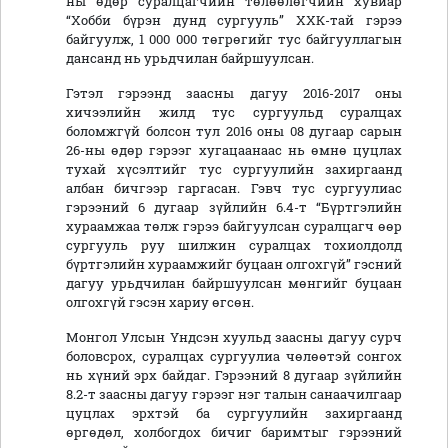
ны өдөр суралцагчийн төлөөлөгчийн хувиар
“Хобби бүрэн дунд сургууль” ХХК-тай гэрээ
байгуулж, 1 000 000 төгрөгийг тус байгууллагын
дансанд нь урьдчилан байршуулсан.
Гэтэл гэрээнд заасны дагуу 2016-2017 оны
хичээлийн жилд тус сургуульд суралцах
боломжгүй болсон тул 2016 оны 08 дугаар сарын
26-ны өдөр гэрээг хугацаанаас нь өмнө цуцлах
тухай хүсэлтийг тус сургуулийн захиргаанд
албан бичгээр гаргасан. Гэвч тус сургуулиас
гэрээний 6 дугаар зүйлийн 6.4-т “Бүртгэлийн
хураамжаа төлж гэрээ байгуулсан суралцагч өөр
сургууль руу шилжин суралцах тохиолдолд
бүртгэлийн хураамжийг буцаан олгохгүй” гэсний
дагуу урьдчилан байршуулсан мөнгийг буцаан
олгохгүй гэсэн хариу өгсөн.
Монгол Улсын Үндсэн хуульд заасны дагуу сурч
боловсрох, суралцах сургуулиа чөлөөтэй сонгох
нь хүний эрх байдаг. Гэрээний 8 дугаар зүйлийн
8.2-т заасны дагуу гэрээг нэг талын санаачилгаар
цуцлах эрхтэй ба сургуулийн захиргаанд
өргөдөл, холбогдох бичиг баримтыг гэрээний