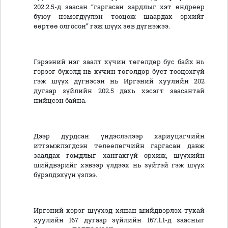
202.2.5-д заасан “гаргасан зардлыг хэт өндрөөр
буюу нэмэгдүүлэн тооцож шаардах эрхийг
өөртөө олгосон” гэж шүүх зөв дүгнэжээ.
Гэрээний нэг заалт хүчин төгөлдөр бус байх нь
гэрээг бүхэлд нь хүчин төгөлдөр буст тооцохгүй
гэж шүүх дүгнэсэн нь Иргэний хуулийн 202
дугаар зүйлийн 202.5 дахь хэсэгт заасантай
нийцсэн байна.
Дээр дурдсан үндэслэлээр хариуцагчийн
итгэмжлэгдсэн төлөөлөгчийн гаргасан давж
заалдах гомдлыг хангахгүй орхиж, шүүхийн
шийдвэрийг хэвээр үлдээх нь зүйтэй гэж шүүх
бүрэлдэхүүн үзлээ.
Иргэний хэрэг шүүхэд хянан шийдвэрлэх тухай
хуулийн 167 дугаар зүйлийн 167.1.1-д заасныг