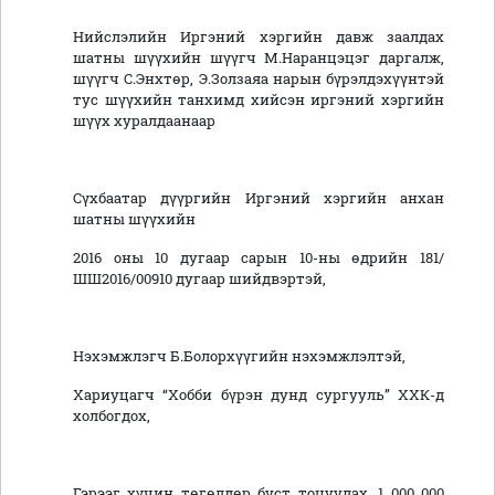
Нийслэлийн Иргэний хэргийн давж заалдах
шатны шүүхийн шүүгч М.Наранцэцэг даргалж,
шүүгч С.Энхтөр, Э.Золзаяа нарын бүрэлдэхүүнтэй
тус шүүхийн танхимд хийсэн иргэний хэргийн
шүүх хуралдаанаар
Сүхбаатар дүүргийн Иргэний хэргийн анхан
шатны шүүхийн
2016 оны 10 дугаар сарын 10-ны өдрийн 181/
ШШ2016/00910 дугаар шийдвэртэй,
Нэхэмжлэгч Б.Болорхүүгийн нэхэмжлэлтэй,
Хариуцагч “Хобби бүрэн дунд сургууль” ХХК-д
холбогдох,
Гэрээг хүчин төгөлдөр буст тоцуулах, 1 000 000