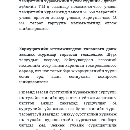
тэмдэгтийн хураамжийн тухай хуулийн 7 дугаар
зүйлийн 7.1.1-д зааснаар нэхэмжлэгчээс улсын
тэмдэгтийн хураамжид төлсөн 28 550 төгрөгийг
улсын орлогод хэвээр үлдээж, хариуцагчаас 28
550 төгрөг гаргуулж нэхэмжлэгчид олгож
шийдвэрлэжээ.
Хариуцагчийн итгэмжлэгдсэн төлөөлөгч давж
заалдах журмаар гаргасан гомдолдоо:
Шүүх
талуудын хооронд байгуулагдсан гэрээний
нөхцөлийг хоёр талын харилцан тохиролцсоноос
өөрөөр, хэт нэг талыг барьж хариуцагчийн хууль
ёсны эрх, ашиг сонирхлыг хохироож
шийдвэрлэсэн.
Гэрээнд заасан бүртгэлийн хураамжийг сургууль
нь тухайн жилийн сургалтын үйл ажиллагааны
бэлтгэл ажлыг хангахад зурцуулдаг ба
сургуулийн үйл ажиллагаа бүтэн жилийн турш
тасралтгүй явагддаг. Энэхүү бүртгэлийн хураамж
нь тухайн суралцагчийн сургалтын төлбөрт
багтдаг юм. Зөвхөн тухайн суралцагчийн