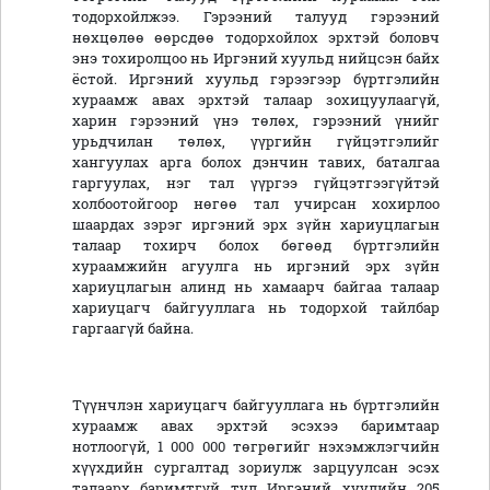
тодорхойлжээ. Гэрээний талууд гэрээний
нөхцөлөө өөрсдөө тодорхойлох эрхтэй боловч
энэ тохиролцоо нь Иргэний хуульд нийцсэн байх
ёстой. Иргэний хуульд гэрээгээр бүртгэлийн
хураамж авах эрхтэй талаар зохицуулаагүй,
харин гэрээний үнэ төлөх, гэрээний үнийг
урьдчилан төлөх, үүргийн гүйцэтгэлийг
хангуулах арга болох дэнчин тавих, баталгаа
гаргуулах, нэг тал үүргээ гүйцэтгээгүйтэй
холбоотойгоор нөгөө тал учирсан хохирлоо
шаардах зэрэг иргэний эрх зүйн хариуцлагын
талаар тохирч болох бөгөөд бүртгэлийн
хураамжийн агуулга нь иргэний эрх зүйн
хариуцлагын алинд нь хамаарч байгаа талаар
хариуцагч байгууллага нь тодорхой тайлбар
гаргаагүй байна.
Түүнчлэн хариуцагч байгууллага нь бүртгэлийн
хураамж авах эрхтэй эсэхээ баримтаар
нотлоогүй, 1 000 000 төгрөгийг нэхэмжлэгчийн
хүүхдийн сургалтад зориулж зарцуулсан эсэх
талаарх баримтгүй тул Иргэний хуулийн 205