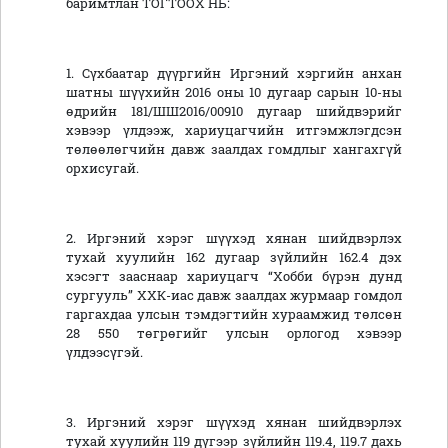
баримтлан ТОГТООХ НЬ:
1. Сүхбаатар дүүргийн Иргэний хэргийн анхан
шатны шүүхийн 2016 оны 10 дугаар сарын 10-ны
өдрийн 181/ШШ2016/00910 дугаар шийдвэрийг
хэвээр үлдээж, хариуцагчийн итгэмжлэгдсэн
төлөөлөгчийн давж заалдах гомдлыг хангахгүй
орхисугай.
2. Иргэний хэрэг шүүхэд хянан шийдвэрлэх
тухай хуулийн 162 дугаар зүйлийн 162.4 дэх
хэсэгт зааснаар хариуцагч “Хобби бүрэн дунд
сургууль” ХХК-иас давж заалдах журмаар гомдол
гаргахдаа улсын тэмдэгтийн хураамжид төлсөн
28 550 төгрөгийг улсын орлогод хэвээр
үлдээсүгэй.
3. Иргэний хэрэг шүүхэд хянан шийдвэрлэх
тухай хуулийн 119 дүгээр зүйлийн 119.4, 119.7 дахь