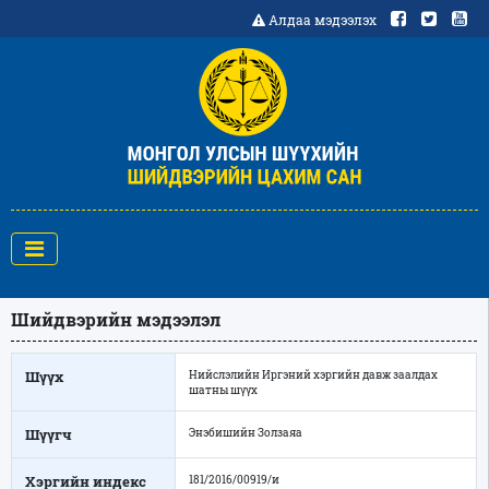
Алдаа мэдээлэх
Шийдвэрийн мэдээлэл
Шүүх
Нийслэлийн Иргэний хэргийн давж заалдах
шатны шүүх
Шүүгч
Энэбишийн Золзаяа
Хэргийн индекс
181/2016/00919/и