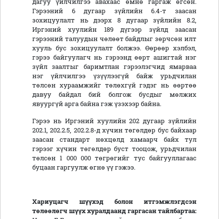
дагуу үйлчилгээ авахаас өмнө гаргаж өгсөн.
Гэрээний 6 дугаар зүйлийн 6.4-т заасан
зохицуулалт нь дээрх 8 дугаар зүйлийн 8.2,
Иргэний хуулийн 189 дүгээр зүйлд заасан
гэрээний талуудын чөлөөт байдлыг зөрчсөн илт
хууль бус зохицуулалт болжээ. Өөрөөр хэлбэл,
гэрээ байгуулагч нь гэрээнд өөрт ашигтай нэг
зүйл заалтыг баримтлан гэрээлэгчид ямарваа
нэг үйлчилгээ үзүүлээгүй байж урьдчилан
төлсөн хураамжийг төлөхгүй гэдэг нь өөртөө
давуу байдал бий болгож бусдыг мөлжих
явуургүй арга байна гэж үзэхээр байна.
Гэрээ нь Иргэний хуулийн 202 дугаар зүйлийн
202.1, 202.2.5, 202.2.8-д хүчин төгөлдөр бус байхаар
заасан стандарт нөхцөлд хамаарч байх тул
гэрээг хүчин төгөлдөр буст тооцож, урьдчилан
төлсөн 1 000 000 төгрөгийг тус байгууллагаас
буцаан гаргуулж өгнө үү гэжээ.
Хариуцагч шүүхэд болон итгэмжлэгдсэн
төлөөлөгч шүүх хуралдаанд гаргасан тайлбартаа: