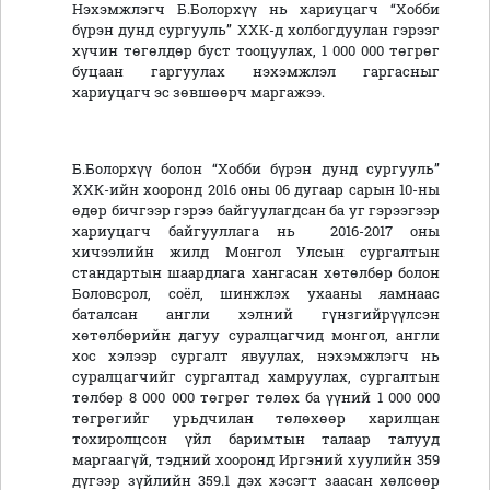
Нэхэмжлэгч Б.Болорхүү нь хариуцагч “Хобби
бүрэн дунд сургууль” ХХК-д холбогдуулан гэрээг
хүчин төгөлдөр буст тооцуулах, 1 000 000 төгрөг
буцаан гаргуулах нэхэмжлэл гаргасныг
хариуцагч эс зөвшөөрч маргажээ.
Б.Болорхүү болон “Хобби бүрэн дунд сургууль”
ХХК-ийн хооронд 2016 оны 06 дугаар сарын 10-ны
өдөр бичгээр гэрээ байгуулагдсан ба уг гэрээгээр
хариуцагч байгууллага нь 2016-2017 оны
хичээлийн жилд Монгол Улсын сургалтын
стандартын шаардлага хангасан хөтөлбөр болон
Боловсрол, соёл, шинжлэх ухааны яамнаас
баталсан англи хэлний гүнзгийрүүлсэн
хөтөлбөрийн дагуу суралцагчид монгол, англи
хос хэлээр сургалт явуулах, нэхэмжлэгч нь
суралцагчийг сургалтад хамруулах, сургалтын
төлбөр 8 000 000 төгрөг төлөх ба үүний 1 000 000
төгрөгийг урьдчилан төлөхөөр харилцан
тохиролцсон үйл баримтын талаар талууд
маргаагүй, тэдний хооронд Иргэний хуулийн 359
дүгээр зүйлийн 359.1 дэх хэсэгт заасан хөлсөөр