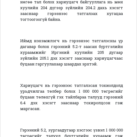
нөгөө тал болох хариуцагч байгууллага нь мөн
хуулийн 204 дүгээр зүйлийн 204.2 дахь хэсэгт
зааснаар гэрээнээс татгалзах хугацаа
тогтоогоогүй байна.
Иймд нэхэмжлэгч нь гэрээнээс татгалзсны үр
дагавар болох гэрээний 5.2-т заасан бүртгэлийн
хураамжийг Иргэний хуулийн 205 дугаар
зүйлийн 205.1 дэх хэсэгт зааснаар хариуцагчаас
буцаан гаргуулахаар шаардах эрхтэй.
Хариуцагч нь гэрээнээс татгалзсан тохиолдолд
урьдчилгаа төлбөр болох 1 000 000 төгрөгийг
буцаан төлөхгүй гэх тайлбараа талууд гэрээний
6.4 дэх хэсэгт зааснаар тохиролцсон гэж
маргасан.
Гэрээний 5.2, зургаадугаар хэсгээс үзвэл 1 000 000
төгрөгийг талууд бүртгэлийн хураамж гэж