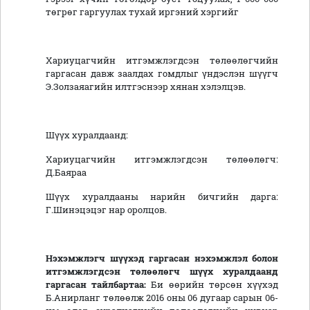
төгрөг гаргуулах тухай иргэний хэргийг
Хариуцагчийн итгэмжлэгдсэн төлөөлөгчийн
гаргасан давж заалдах гомдлыг үндэслэн шүүгч
Э.Золзаяагийн илтгэснээр хянан хэлэлцэв.
Шүүх хуралдаанд:
Хариуцагчийн итгэмжлэгдсэн төлөөлөгч:
Д.Баяраа
Шүүх хуралдааны нарийн бичгийн дарга:
Г.Шинэцэцэг нар оролцов.
Нэхэмжлэгч
шүүхэд гаргасан нэхэмжлэ
л болон
итгэмжлэгдсэн төлөөлөгч шүүх хуралдаанд
гаргасан тайлбартаа
:
Би өөрийн төрсөн хүүхэд
Б.Анирланг төлөөлж 2016 оны 06 дугаар сарын 06-