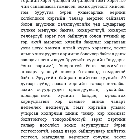
төрлийн хэрэг үйлдсэн ба үйлдсэн гэмт хэрэгтээ
чин санаанаасаа гэмшсэн, зохих дүгнэлт хийсэн,
гэм буруугаа бүрэн ухамсарлаж өөрийн
холбогдсон хэргийн талаар мөрдөн байцаалт
болон шүүхийн хэлэлцүүлгийн үед шударгаар
хүлээн мэдүүлж байгаа, хохирогчгүй, хохирол
төлбөргүй зэрэг гол байдлууд болон түүний ар
гэр, ахуй амьдрал, хувийн байдлыг харгалзан
үзэн шүүх хөнгөн ялтай хууль хэрэглэх, эсхүл
ялыг хөнгөрүүлэн өөрчилж болохоор байтал давж
заалдах шатны шүүх Эрүүгийн хуулийн “шударга
ёсны зарчим”, “энэрэнгүй ёсны зарчим”-ыг
анхаарч үзэлгүй хэвээр баталсанд гомдолтой
байна. Эрүүгийн байцаан шийтгэх хуулийн 80
дугаар зүйлд заасан хэргийн талаар нотолбол
зохих асуудлуудыг орхигдуулсан, тухайлбал
яллагдагчийн хувийн байдал, хүлээлгэх
хариуцлагын хэр хэмжээ, шинж чанарт
нөлөөлөх нөхцөлүүд, гэмт хэргийн улмаас
учирсан хохирлын шинж чанар, хэр хэмжээг
бодитойгоор тодорхойлоогүй зэрэг хэргийн
талаар нотолбол зохих асуудлуудыг бүрэн
тогтоогоогүй. Иймд дээрх байдлуудаар шийтгэх
тогтоол, магадлалд өөрчлөлт оруулж, эсхүл