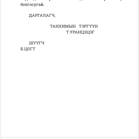
болгосугай.
ДАРГАЛАГЧ,
ТАНХИМЫН ТЭРГҮҮН
Т.УРАНЦЭЦЭГ
ШҮҮГЧ
Б.ЦОГТ