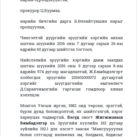
прокурор Ц.Бурмаа,
нарийн бичгийн дарга Б.Өлзийтүвшин нарыг
оролцуулан,
Чингэлтэй дүүргийн эрүүгийн хэргийн анхан
шатны шүүхийн 2016 оны 7 дугаар сарын 26-ны
өдрийн 60 дугаар шийтгэх тогтоол,
Нийслэлийн эрүүгийн хэргийн давж заалдах
шатны шүүхийн 2016 оны 9 дүгээр сарын 8-ны
өдрийн 574 дүгээр магадлалтай, Ж.Бямбадэлгэрт
холбогдох эрүүгийн 201601000072 дугаартай
хэргийг шүүгдэгчийн өмгөөлөгч
Д.Саранчимэгийн гаргасан гомдлоор хянан
хэлэлцэв.
Монгол Улсын иргэн, 1982 онд төрсөн, эрэгтэй,
бүрэн дунд боловсролтой, ял шийтгэлгүй, хэрэг
хариуцах чадвартай,
Бэсүд
овогт
Жигжжавын
Бямбадэлгэр
нь Эрүүгийн хуулийн 192 дугаар
зүйлийн 192.1 дэх хэсэгт заасан “Мансууруулах
болон сэтгэцэд нөлөөлөх эм, бэлдмэл, бодисыг