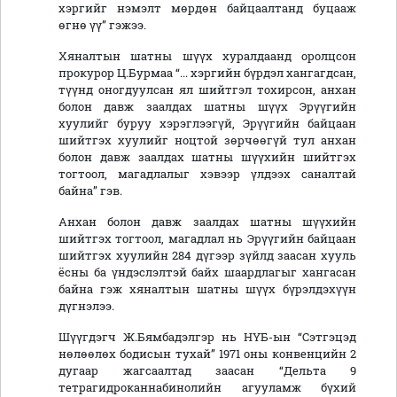
хэргийг нэмэлт мөрдөн байцаалтанд буцааж
өгнө үү” гэжээ.
Хяналтын шатны шүүх хуралдаанд оролцсон
прокурор Ц.Бурмаа “... хэргийн бүрдэл хангагдсан,
түүнд оногдуулсан ял шийтгэл тохирсон, анхан
болон давж заалдах шатны шүүх Эрүүгийн
хуулийг буруу хэрэглээгүй, Эрүүгийн байцаан
шийтгэх хуулийг ноцтой зөрчөөгүй тул анхан
болон давж заалдах шатны шүүхийн шийтгэх
тогтоол, магадлалыг хэвээр үлдээх саналтай
байна” гэв.
Анхан болон давж заалдах шатны шүүхийн
шийтгэх тогтоол, магадлал нь Эрүүгийн байцаан
шийтгэх хуулийн 284 дүгээр зүйлд заасан хууль
ёсны ба үндэслэлтэй байх шаардлагыг хангасан
байна гэж хяналтын шатны шүүх бүрэлдэхүүн
дүгнэлээ.
Шүүгдэгч Ж.Бямбадэлгэр нь НҮБ-ын “Сэтгэцэд
нөлөөлөх бодисын тухай” 1971 оны конвенцийн 2
дугаар жагсаалтад заасан “Дельта 9
тетрагидроканнабинолийн агууламж бүхий