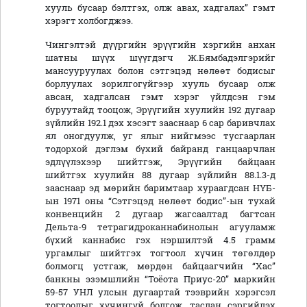
хууль бусаар бэлтгэх, олж авах, хадгалах” гэмт
хэрэгт холбогджээ.
Чингэлтэй дүүргийн эрүүгийн хэргийн анхан
шатны шүүх шүүгдэгч Ж.Бямбадэлгэрийг
мансууруулах болон сэтгэцэд нөлөөт бодисыг
борлуулах зорилгогүйгээр хууль бусаар олж
авсан, хадгалсан гэмт хэрэг үйлдсэн гэм
буруутайд тооцож, Эрүүгийн хуулийн 192 дугаар
зүйлийн 192.1 дэх хэсэгт зааснаар 6 сар баривчлах
ял оногдуулж, уг ялыг нийгмээс тусгаарлан
тодорхой дэглэм бүхий байранд ганцаарчлан
эдлүүлэхээр шийтгэж, Эрүүгийн байцаан
шийтгэх хуулийн 88 дугаар зүйлийн 88.1.3-д
зааснаар эд мөрийн баримтаар хураагдсан НҮБ-
ын 1971 оны “Сэтгэцэд нөлөөт бодис”-ын тухай
конвенцийн 2 дугаар жагсаалтад багтсан
Дельта-9 тетрагидроканнабинолын агууламж
бүхий каннабис гэх нэршилтэй 4.5 грамм
ургамлыг шийтгэх тогтоол хүчин төгөлдөр
болмогц устгаж, мөрдөн байцаагчийн “Хас”
банкны эзэмшлийн “Тоёота Приус-20” маркийн
59-57 УНЛ улсын дугаартай тээврийн хэрэгсэл
тогтоолыг хүчингүй болгож, таслан сэргийлэх