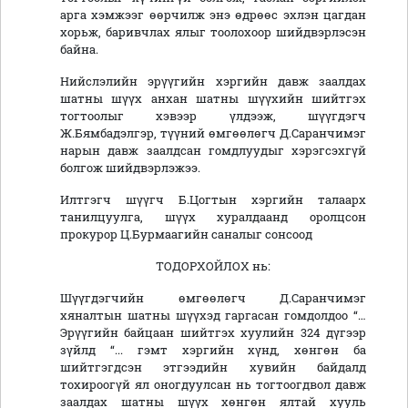
арга хэмжээг өөрчилж энэ өдрөөс эхлэн цагдан
хорьж, баривчлах ялыг тоолохоор шийдвэрлэсэн
байна.
Нийслэлийн эрүүгийн хэргийн давж заалдах
шатны шүүх анхан шатны шүүхийн шийтгэх
тогтоолыг хэвээр үлдээж, шүүгдэгч
Ж.Бямбадэлгэр, түүний өмгөөлөгч Д.Саранчимэг
нарын давж заалдсан гомдлуудыг хэрэгсэхгүй
болгож шийдвэрлэжээ.
Илтгэгч шүүгч Б.Цогтын хэргийн талаарх
танилцуулга, шүүх хуралдаанд оролцсон
прокурор Ц.Бурмаагийн саналыг сонсоод
ТОДОРХОЙЛОХ нь:
Шүүгдэгчийн өмгөөлөгч Д.Саранчимэг
хяналтын шатны шүүхэд гаргасан гомдолдоо “…
Эрүүгийн байцаан шийтгэх хуулийн 324 дүгээр
зүйлд “... гэмт хэргийн хүнд, хөнгөн ба
шийтгэгдсэн этгээдийн хувийн байдалд
тохироогүй ял оногдуулсан нь тогтоогдвол давж
заалдах шатны шүүх хөнгөн ялтай хууль