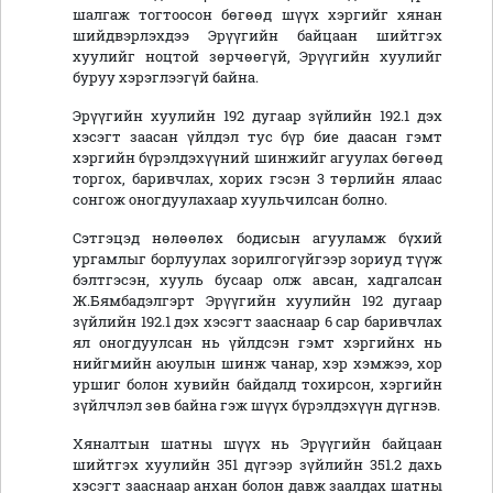
шалгаж тогтоосон бөгөөд шүүх хэргийг хянан
шийдвэрлэхдээ Эрүүгийн байцаан шийтгэх
хуулийг ноцтой зөрчөөгүй, Эрүүгийн хуулийг
буруу хэрэглээгүй байна.
Эрүүгийн хуулийн 192 дугаар зүйлийн 192.1 дэх
хэсэгт заасан үйлдэл тус бүр бие даасан гэмт
хэргийн бүрэлдэхүүний шинжийг агуулах бөгөөд
торгох, баривчлах, хорих гэсэн 3 төрлийн ялаас
сонгож оногдуулахаар хуульчилсан болно.
Сэтгэцэд нөлөөлөх бодисын агууламж бүхий
ургамлыг борлуулах зорилгогүйгээр зориуд түүж
бэлтгэсэн, хууль бусаар олж авсан, хадгалсан
Ж.Бямбадэлгэрт Эрүүгийн хуулийн 192 дугаар
зүйлийн 192.1 дэх хэсэгт зааснаар 6 сар баривчлах
ял оногдуулсан нь үйлдсэн гэмт хэргийнх нь
нийгмийн аюулын шинж чанар, хэр хэмжээ, хор
уршиг болон хувийн байдалд тохирсон, хэргийн
зүйлчлэл зөв байна гэж шүүх бүрэлдэхүүн дүгнэв.
Хяналтын шатны шүүх нь Эрүүгийн байцаан
шийтгэх хуулийн 351 дүгээр зүйлийн 351.2 дахь
хэсэгт зааснаар анхан болон давж заалдах шатны