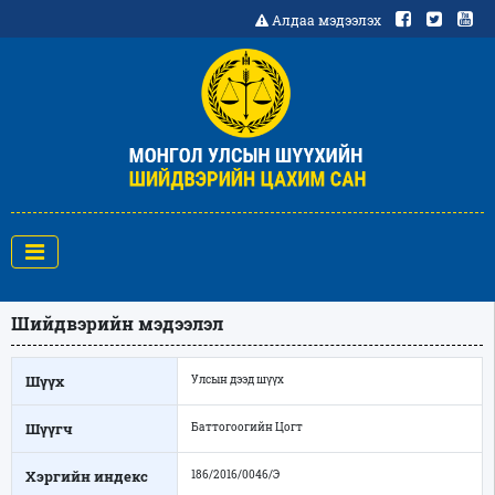
Алдаа мэдээлэх
Шийдвэрийн мэдээлэл
Шүүх
Улсын дээд шүүх
Шүүгч
Баттогоогийн Цогт
Хэргийн индекс
186/2016/0046/Э