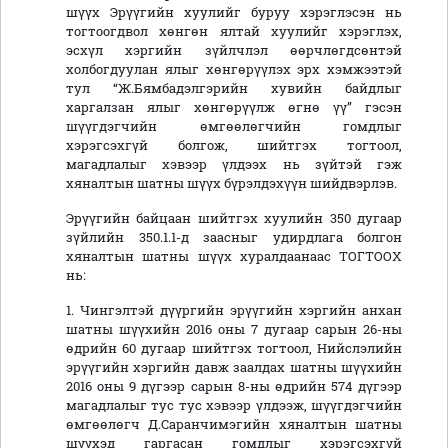
шүүх Эрүүгийн хуулийг буруу хэрэглэсэн нь
тогтоогдвол хөнгөн ялтай хуулийг хэрэглэх,
эсхүл хэргийн зүйлчлэл өөрчлөгдсөнтэй
холбогдуулан ялыг хөнгөрүүлэх эрх хэмжээтэй
тул “Ж.Бямбадэлгэрийн хувийн байдлыг
харгалзан ялыг хөнгөрүүлж өгнө үү” гэсэн
шүүгдэгчийн өмгөөлөгчийн гомдлыг
хэрэгсэхгүй болгож, шийтгэх тогтоол,
магадлалыг хэвээр үлдээх нь зүйтэй гэж
хяналтын шатны шүүх бүрэлдэхүүн шийдвэрлэв.
Эрүүгийн байцаан шийтгэх хуулийн 350 дугаар
зүйлийн 350.1.1-д заасныг удирдлага болгон
хяналтын шатны шүүх хуралдаанаас ТОГТООХ
нь:
1. Чингэлтэй дүүргийн эрүүгийн хэргийн анхан
шатны шүүхийн 2016 оны 7 дугаар сарын 26-ны
өдрийн 60 дугаар шийтгэх тогтоол, Нийслэлийн
эрүүгийн хэргийн давж заалдах шатны шүүхийн
2016 оны 9 дүгээр сарын 8-ны өдрийн 574 дүгээр
магадлалыг тус тус хэвээр үлдээж, шүүгдэгчийн
өмгөөлөгч Д.Саранчимэгийн хяналтын шатны
шүүхэд гаргасан гомдлыг хэрэгсэхгүй