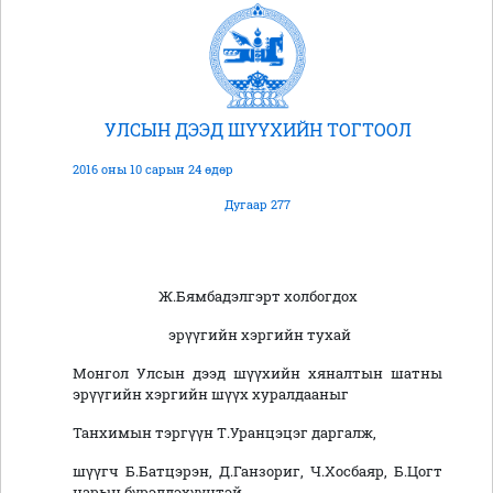
УЛСЫН ДЭЭД ШҮҮХИЙН ТОГТООЛ
2016 оны 10 сарын 24 өдөр
Дугаар 277
Ж.Бямбадэлгэрт холбогдох
эрүүгийн хэргийн тухай
Монгол Улсын дээд шүүхийн хяналтын шатны
эрүүгийн хэргийн шүүх хуралдааныг
Танхимын тэргүүн Т.Уранцэцэг даргалж,
шүүгч Б.Батцэрэн, Д.Ганзориг, Ч.Хосбаяр, Б.Цогт
нарын бүрэлдэхүүнтэй,