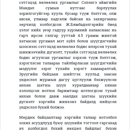
сэтгэцэд нөлөөлөх ургамлыг Сэлэнгэ аймгийн
Мандал сумын нутгаас борлуулах
зорилгогүйгээр хууль бусаар түүж бэлтгэн, олж
авсан, улмаар хадгалж байсан нь захиргааны
зөрчилд холбогдсон Ж.Бямбадэлгэрийн биед
үзлэг хийх үеэр гадуур хүрэмний халааснаас нь
гарч ирсэн гялгар ууттай 4.5 грамм жинтэй
хатаасан ургамал мэт зүйл болон шүүгдэгчийн
шээснээс сэтгэцэд нөлөөлөх бодис илэрсэн тухай
шинжээчийн дүгнэлт, тухайн сэтгэцэд нөлөөлөх
бодис агуулсан ургамлыг хэрхэн түүж бэлтгэж,
хэрэглэсэн талаараа тайлбарласан шүүгдэгчийн
мэдүүлэг зэрэг тухайн хэрэгт хамааралтай,
Эрүүгийн байцаан шийтгэх хуульд заасан
үндэслэл журмын дагуу цуглуулж бэхжүүлсэн
анхан шатны шүүх хуралдаанаар хянан
хэлэлцсэн нотлох баримтаар нотлогдсон тухай
анхан болон давж заалдах шатны шүүхийн
дүгнэлт хэргийн жинхэнэ байдалд нийцсэн
үндэслэл бүхий болжээ.
Мөрдөн байцаалтаар хэргийн талаар нотолбол
зохих асуудлууд буюу шүүхийн тогтоол гаргахад
ач холбогдол бүхий нөхцөл байдлыг бүрэн