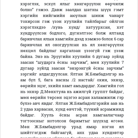
хэрэглэх, эсхүл ялыг хөнгөрүүлэн өөрчилж
болно” гэжээ. Давж заалдах шатны шүүх гэмт
хэргийн нийгмийн аюулын шинж чанарт
тохирсон гэж үзэн хуулийн тайлбарыг ойлгон
хэрэглэхдээ /хувь хүнд/ хатуурхсан, хэт
хүндрүүлсэн бодлого, дүгнэлтээс болж ялтанд
баривчлах ялын хамгийн дээд хэмжээ болох 6 сар
баривчлах ял оногдуулсан нь ял хөнгөрүүлэх
нөхцөл байдлыг харгалзан үзээгүй гэж үзэж
байна. Энэ нь Эрүүгийн хуулийн 6 дугаар зүйлд
заасан “шударга ёсны зарчим”, мөн хуулийн 7
дугаар зүйлд заасан “энэрэнгүй ёсны зарчим”
зэргийг алдагдуулсан. Ялтан Ж.Бямбадэлгэр нь
ам бүл 5, бага насны /2 настай/ охин, эхнэр,
өөрийн эцэг, эхийн хамт амьдардаг. Хамгийн гол
нь эхнэр Д.Мөнхтуяа нь ажилгүй группт байдаг,
мөн өөрийн төрсөн эцэгээ асран халамжилж гэр
бүлээ авч явдаг. Ялтан Ж.Бямбадэлгэрийн аав нь
2 удаа харвасан, хүнд өвчтэй, түүний асрамжинд
байдаг. Хууль ёсны асран хамгаалагчаар
тогтоосныг нотолсон баримтыг шүүхэд өгсөн.
Мөн Ж.Бямбадэлгэр урьд ямар нэгэн ял
шийтгэгдэж байгаагүй, анх удаа хүндэвтэр