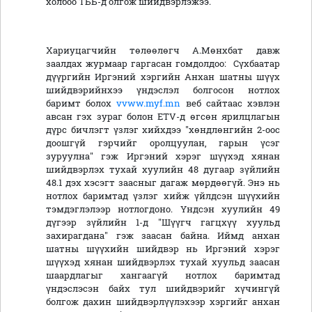
холбоо ТББ-д олгож шийдвэрлэжээ.
Хариуцагчийн төлөөлөгч А.Мөнхбат давж
заалдах журмаар гаргасан гомдолдоо: Сүхбаатар
дүүргийн Иргэний хэргийн Анхан шатны шүүх
шийдвэрийнхээ үндэслэл болгосон нотлох
баримт болох
vvww.myf.mn
веб сайтаас хэвлэн
авсан гэх зураг болон ETV-д өгсөн ярилцлагын
дүрс бичлэгт үзлэг хийхдээ "хөндлөнгийн 2-оос
доошгүй гэрчийг оролцуулан, гарын үсэг
зуруулна" гэж Иргэний хэрэг шүүхэд хянан
шийдвэрлэх тухай хуулийн 48 дугаар зүйлийн
48.1 дэх хэсэгт заасныг дагаж мөрдөөгүй. Энэ нь
нотлох баримтад үзлэг хийж үйлдсэн шүүхийн
тэмдэглэлээр нотлогдоно. Үндсэн хуулийн 49
дүгээр зүйлийн 1-д "Шүүгч гагцхүү хуульд
захирагдана" гэж заасан байна. Иймд анхан
шатны шүүхийн шийдвэр нь Иргэний хэрэг
шүүхэд хянан шийдвэрлэх тухай хуульд заасан
шаардлагыг хангаагүй нотлох баримтад
үндэслэсэн байх тул шийдвэрийг хүчингүй
болгож дахин шийдвэрлүүлэхээр хэргийг анхан