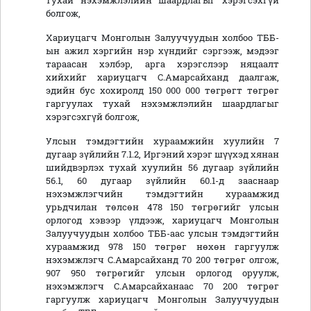
тухай нэхэмжлэлийн шаардлагыг хэрэгсэхгүй
болгож,
Хариуцагч Монголын Залуучуудын холбоо ТББ-
ын ажил хэргийн нэр хүндийг сэргээж, мэдээг
тараасан хэлбэр, арга хэрэгслээр няцаалт
хийхийг хариуцагч С.Амарсайханд даалгаж,
эдийн бус хохиролд 150 000 000 төгрөгт төгрөг
гаргуулах тухай нэхэмжлэлийн шаардлагыг
хэрэгсэхгүй болгож,
Улсын тэмдэгтийн хураамжийн хуулийн 7
дугаар зүйлийн 7.1.2, Иргэний хэрэг шүүхэд хянан
шийдвэрлэх тухай хуулийн 56 дугаар зүйлийн
56.1, 60 дугаар зүйлийн 60.1-д зааснаар
нэхэмжлэгчийн тэмдэгтийн хураамжид
урьдчилан төлсөн 478 150 төгрөгийг улсын
орлогод хэвээр үлдээж, хариуцагч Монголын
Залуучуудын холбоо ТББ-аас улсын тэмдэгтийн
хураамжид 978 150 төгрөг нөхөн гаргуулж
нэхэмжлэгч С.Амарсайханд 70 200 төгрөг олгож,
907 950 төгрөгийг улсын орлогод оруулж,
нэхэмжлэгч С.Амарсайханаас 70 200 төгрөг
гаргуулж хариуцагч Монголын Залуучуудын