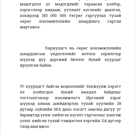
мэдэгдлээ уг мэдэгдлийг тараасан хэлбэр,
хэрэгслээр няцааж, уучлалт хүсэхийг даалгах,
хохиролд 150 000 000 төгрөг гаргуулах тухай
сөрөг нэхэмжлэлийн шаардлага гарган
маргажээ.
Хариуцагч нь сөрөг нэхэмжлэлийн
шаардлагын үндэслэлийг нотлох зорилгоор
шүүхэд дуу дүрсний бичлэг бүхий хуурцаг
ирүүлсэн байна.
Уг хуурцагт байгаа мэдээллийг бэхжүүлж хэрэгт
ач холбогдол бүхий нөхцөл байдлыг
тогтоолгохоор нэхэмжлэгч Иргэний хэрэг
шүүхэд хянан шийдвэрлэх тухай хуулийн 38
дугаар зүйлийн 38.6 дахь хэсэгт заасны дагуу уг
баримтад үзлэг хийлгэх хүсэлт гаргасныг хангаж
үзлэг хийсэн тухай тэмдэглэл хэргийн 114 дүгээр
талд авагджээ.