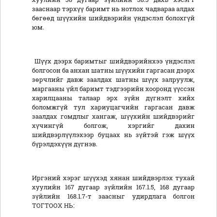
зааснаар тэрхүү баримт нь нотлох чадвараа алдах
бөгөөд шүүхийн шийдвэрийн үндэслэл болохгүй
юм.
Шүүх дээрх баримтыг шийдвэрийнхээ үндэслэл
болгосон ба анхан шатны шүүхийн гаргасан дээрх
зөрчлийг давж заалдах шатны шүүх залруулж,
маргааны үйл баримт тэдгээрийн хооронд үүссэн
харилцааны талаар эрх зүйн дүгнэлт хийх
боломжгүй тул хариуцагчийн гаргасан давж
заалдах гомдлыг хангаж, шүүхийн шийдвэрийг
хүчингүй болгож, хэргийг дахин
шийдвэрлүүлэхээр буцаах нь зүйтэй гэж шүүх
бүрэлдэхүүн дүгнэв.
Иргэний хэрэг шүүхэд хянан шийдвэрлэх тухай
хуулийн 167 дугаар зүйлийн 167.1.5, 168 дугаар
зүйлийн 168.1.7-т заасныг удирдлага болгон
ТОГТООХ НЬ: