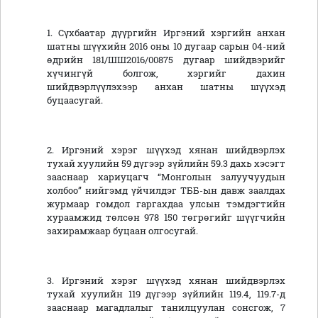
1. Сүхбаатар дүүргийн Иргэний хэргийн анхан
шатны шүүхийн 2016 оны 10 дугаар сарын 04-ний
өдрийн 181/ШШ2016/00875 дугаар шийдвэрийг
хүчингүй болгож, хэргийг дахин
шийдвэрлүүлэхээр анхан шатны шүүхэд
буцаасугай.
2. Иргэний хэрэг шүүхэд хянан шийдвэрлэх
тухай хуулийн 59 дүгээр зүйлийн 59.3 дахь хэсэгт
зааснаар хариуцагч “Монголын залуучуудын
холбоо” нийгэмд үйчилдэг ТББ-ын давж заалдах
журмаар гомдол гаргахдаа улсын тэмдэгтийн
хураамжид төлсөн 978 150 төгрөгийг шүүгчийн
захирамжаар буцаан олгосугай.
3. Иргэний хэрэг шүүхэд хянан шийдвэрлэх
тухай хуулийн 119 дүгээр зүйлийн 119.4, 119.7-д
зааснаар магадлалыг танилцуулан сонсгож, 7