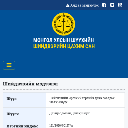
Алдаа мэдээлэх
Шийдвэрийн мэдээлэл
Шүүх
Нийслэлийн Иргэний хэргийн давж заалдах
шатны шүүх
Шүүгч
Дашцоодолын Дэлгэрцэцэг
Хэргийн индекс
181/2016/00137/и