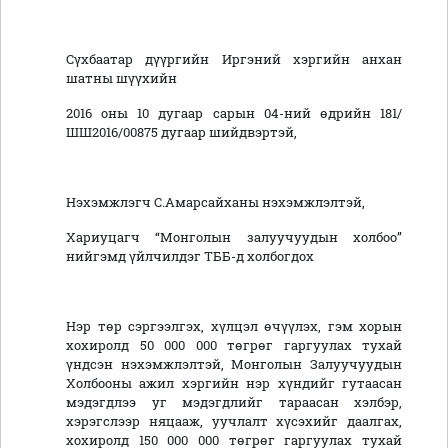
Сүхбаатар дүүргийн Иргэний хэргийн анхан
шатны шүүхийн
2016 оны 10 дугаар сарын 04-ний өдрийн 181/
ШШ2016/00875 дугаар шийдвэртэй,
Нэхэмжлэгч С.Амарсайханы нэхэмжлэлтэй,
Хариуцагч “Монголын залуучуудын холбоо”
нийгэмд үйлчилдэг ТББ-д холбогдох
Нэр төр сэргээлгэх, хүлцэл өчүүлэх, гэм хорын
хохиролд 50 000 000 төгрөг гаргуулах тухай
үндсэн нэхэмжлэлтэй, Монголын Залуучуудын
Холбооны ажил хэргийн нэр хүндийг гутаасан
мэдэгдлээ уг мэдэгдлийг тараасан хэлбэр,
хэрэгслээр няцааж, уучлалт хүсэхийг даалгах,
хохиролд 150 000 000 төгрөг гаргуулах тухай