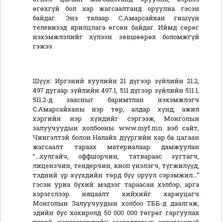
өгөхгүй бол хар жагсаалтанд оруулна гэсэн
байдаг. Энэ талаар С.Амарсайхан гишүүн
телевизэд ярилцлага өгсөн байдаг. Иймд сөрөг
нэхэмжлэлийг хүлээн зөвшөөрөх боломжгүй
гэжээ.
Шүүх: Иргэний хуулийн 21 дүгээр зүйлийн 21.2,
497 дугаар зүйлийн 497.1, 511 дүгээр зүйлийн 511.1,
511.2-д заасныг баримтлан нэхэмжлэгч
С.Амарсайханы нэр төр, алдар хүнд, ажил
хэргийн нэр хүндийг сэргээж, Монголын
залуучуудын холбооны www.myf.mn вэб сайт,
Чингэлтэй болон Налайх дүүргийн хар ба цагаан
жагсаалт тараах материалаар дамжуулан
“...хулгайч, оффшорчин, татвараас зугтагч,
лицензчин, тендерчин, кноп үнэлэгч, түгжилүүд,
тэдний үр хүүхдийн төрд бүү оруул сэрэмжил...”
гэсэн уриа бүхий мэдээг тараасан хэлбэр, арга
хэрэгслээр няцаалт хийхийг хариуцагч
Монголын Залуучуудын холбоо ТББ-д даалгаж,
эдийн бус хохиролд 50 000 000 төгрөг гаргуулах