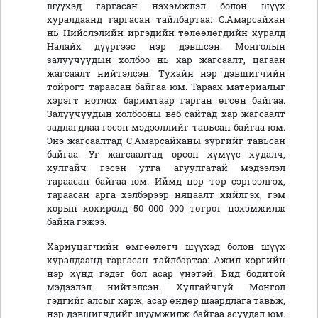
шүүхэд гаргасан нэхэмжлэл болон шүүх
хуралдаанд гаргасан тайлбартаа: С.Амарсайхан
нь Нийслэлийн иргэдийн төлөөлөгдийн хуралд
Налайх дүүргээс нэр дэвшсэн. Монголын
залуучуудын холбоо нь хар жагсаалт, цагаан
жагсаалт нийтэлсэн. Тухайн нэр дэвшигчийн
тойрогт тараасан байгаа юм. Тараах материалыг
хэрэгт нотлох баримтаар гарган өгсөн байгаа.
Залуучуудын холбооны веб сайтад хар жагсаалт
задлагдлаа гэсэн мэдээллийг тавьсан байгаа юм.
Энэ жагсаалтад С.Амарсайханы зургийг тавьсан
байгаа. Уг жагсаалтад орсон хүмүүс худалч,
хулгайч гэсэн утга агуулгатай мэдээлэл
тараасан байгаа юм. Иймд нэр төр сэргээлгэх,
тараасан арга хэлбэрээр няцаалт хийлгэх, гэм
хорын хохиролд 50 000 000 төгрөг нэхэмжилж
байна гэжээ.
Хариуцагчийн өмгөөлөгч шүүхэд болон шүүх
хуралдаанд гаргасан тайлбартаа: Ажил хэргийн
нэр хүнд гэдэг бол асар үнэтэй. Бид бодитой
мэдээлэл нийтэлсэн. Хулгайчгүй Монгол
гэдгийг алсыг харж, асар өндөр шаардлага тавьж,
нэр дэвшигчдийг шүүмжилж байгаа асуудал юм.