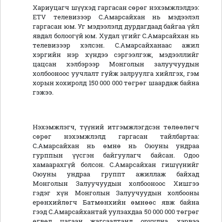
Хариуцагч шүүхэд гаргасан сөрөг нэхэмжлэлдээ:
ETV телевизээр С.Амарсайхан нь мэдээлэл
гаргасан юм. Уг мэдээлэлд дурдагдаад байгаа үйл
явдал болоогүй юм. Худал үгийг С.Амарсайхан нь
телевизээр хэлсэн. С.Амарсайханаас ажил
хэргийн нэр хүндээ сэргээлгэж, мэдээллийг
цацсан хэлбэрээр Монголын залуучуудын
холбооноос уучлалт гуйж залруулга хийлгэх, гэм
хорын хохиролд 150 000 000 төгрөг шаардаж байна
гэжээ.
Нэхэмжлэгч, түүний итгэмжлэгдсэн төлөөлөгч
сөрөг нэхэмжлэлд гаргасан тайлбартаа:
С.Амарсайхан нь өмнө нь Оюуны ундраа
гурппын үүсгэн байгуулагч байсан. Одоо
хамаарахгүй болсон. С.Амарсайхан гишүүнийг
Оюуны ундраа группт ажиллаж байхад
Монголын Залуучуудын холбооноос Хишгээ
гэдэг хүн Монголын Залуучуудын холбооны
ерөнхийлөгч Батмөнхийн өмнөөс явж байна
гээд С.Амарсайхантай уулзахдаа 50 000 000 төгрөг
өгвөл цагаан жагсаалтанд оруулна, хэрвээ