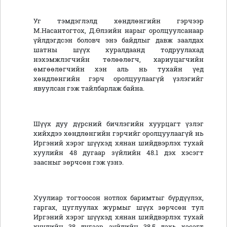
Уг тэмдэглэлд хөндлөнгийн гэрчээр
М.Насантогтох, Д.Өлзийн нарыг оролцуулсанаар
үйлдэгдсэн боловч энэ байдлыг давж заалдах
шатны шүүх хуралдаанд тодруулахад
нэхэмжлэгчийн төлөөлөгч, хариуцагчийн
өмгөөлөгчийн хэн аль нь тухайн үед
хөндлөнгийн гэрч оролцуулаагүй үзлэгийг
явуулсан гэж тайлбарлаж байна.
Шүүх дуу дүрсний бичлэгийн хуурцагт үзлэг
хийхдээ хөндлөнгийн гэрчийг оролцуулаагүй нь
Иргэний хэрэг шүүхэд хянан шийдвэрлэх тухай
хуулийн 48 дугаар зүйлийн 48.1 дэх хэсэгт
заасныг зөрчсөн гэж үзнэ.
Хуулиар тогтоосон нотлох баримтыг бүрдүүлэх,
гаргах, цуглуулах журмыг шүүх зөрчсөн тул
Иргэний хэрэг шүүхэд хянан шийдвэрлэх тухай
хуулийн 38 дугаар зүйлийн 38.5 дахь хэсэгт