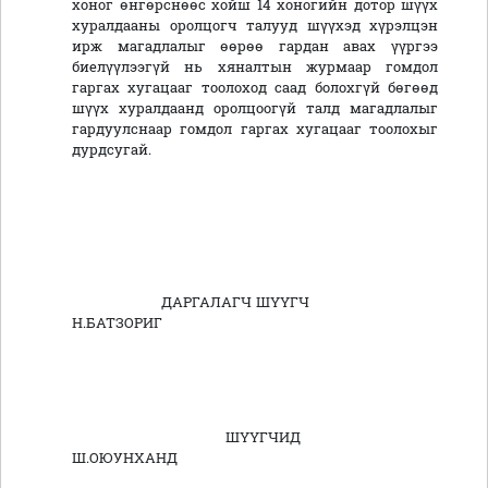
хоног өнгөрснөөс хойш 14 хоногийн дотор шүүх
хуралдааны оролцогч талууд шүүхэд хүрэлцэн
ирж магадлалыг өөрөө гардан авах үүргээ
биелүүлээгүй нь хяналтын журмаар гомдол
гаргах хугацааг тоолоход саад болохгүй бөгөөд
шүүх хуралдаанд оролцоогүй талд магадлалыг
гардуулснаар гомдол гаргах хугацааг тоолохыг
дурдсугай.
ДАРГАЛАГЧ ШҮҮГЧ
Н.БАТЗОРИГ
ШҮҮГЧИД
Ш.ОЮУНХАНД