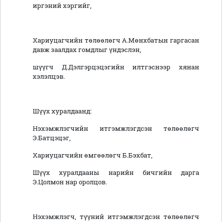
иргэний хэргийг,
Хариуцагчийн төлөөлөгч А.Мөнхбатын гаргасан
давж заалдах гомдлыг үндэслэн,
шүүгч Д.Дэлгэрцэцэгийн илтгэснээр хянан
хэлэлцэв.
Шүүх хуралдаанд:
Нэхэмжлэгчийн итгэмжлэгдсэн төлөөлөгч
Э.Батцэцэг,
Хариуцагчийн өмгөөлөгч Б.Бэхбат,
Шүүх хуралдааны нарийн бичгийн дарга
Э.Цолмон нар оролцов.
Нэхэмжлэгч, түүний итгэмжлэгдсэн төлөөлөгч