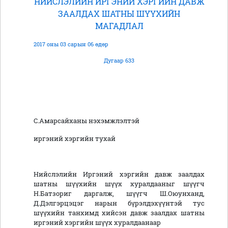
НИЙСЛЭЛИЙН ИРГЭНИЙ ХЭРГИЙН ДАВЖ
ЗААЛДАХ ШАТНЫ ШҮҮХИЙН
МАГАДЛАЛ
2017 оны 03 сарын 06 өдөр
Дугаар 633
С.Амарсайханы нэхэмжлэлтэй
иргэний хэргийн тухай
Нийслэлийн Иргэний хэргийн давж заалдах
шатны шүүхийн шүүх хуралдааныг шүүгч
Н.Батзориг даргалж, шүүгч Ш.Оюунханд,
Д.Дэлгэрцэцэг нарын бүрэлдэхүүнтэй тус
шүүхийн танхимд хийсэн давж заалдах шатны
иргэний хэргийн шүүх хуралдаанаар