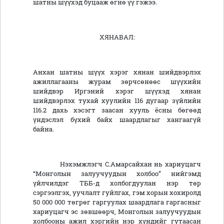
шатны шүүхэд буцааж өгнө үү гэжээ.
ХЯНАВАЛ:
Анхан шатны шүүх хэрэг хянан шийдвэрлэх
ажиллагааны журам зөрчсөнөөс шүүхийн
шийдвэр Иргэний хэрэг шүүхэд хянан
шийдвэрлэх тухай хуулийн 116 дугаар зүйлийн
116.2 дахь хэсэгт заасан хууль ёсны бөгөөд
үндэслэл бүхий байх шаардлагыг хангаагүй
байна.
Нэхэмжлэгч С.Амарсайхан нь хариуцагч
“Монголын залуучуудын холбоо” нийгэмд
үйлчилдэг ТББ-д холбогдуулан нэр төр
сэргээлгэх, уучлалт гуйлгах, гэм хорын хохиролд
50 000 000 төгрөг гаргуулах шаардлага гаргасныг
хариуцагч эс зөвшөөрч, Монголын залуучуудын
холбооны ажил хэргийн нэр хүндийг гутаасан