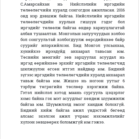
С.Амарсайхан нь Нийслэлийн иргэдийн
төлөөлөгчийн хуралд сонгогдон ажилласан. 2016
онд нэр дэвшиж байгаа. Нийслэлийн иргэдийн
төлөөлөгчдийн хурлын гишүүн гэдэг бол
иргэдийг төлөөлж байгаа өндөр хариуцлагатай
албан тушаалтан. Монголын залуучуудын холбоо
бол сонгуультай холбогдуулж өөрсдийнхөө байр
суурийг илэрхийлсэн. Бид Монгол улсынхаа,
хүнийхээ ирээдүйд анхаарал тавьсан юм.
Төсвийн мөнгийг зөв зарцуулах асуудал нь
иргэд өөрийнхөө эрхийг иргэдийн төлөөлөгчид
шилжүүлэн өгсөн итгэл найдвар юм. Бидний
зүгээс иргэдийн төлөөлөгчдийн хуралд анхаарал
тавьж байгаа юм. Жишээ нь ногоон уутыг 6
тэрбум төгрөгийн төслөөр хэрэгжиж байна.
Гэтэл нийслэл хотод маань сургууль цэцэрлэг
хомс байна гэх мэт асуудлыг хөндөж шүүмжилж
байгаа юм. Шүүмжлэлд эмзэг хандаж болохгүй.
Бидний хийж байгаа ажил үндэстэй бөгөөд
алсаас эхэлсэн ажил учраас нэхэмжлэлийг
хүлээн зөвшөөрөх боломжгүй юм гэжээ.