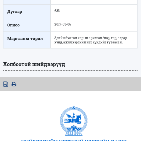
Дугаар
633
Огноо
2017-03-06
Маргааны төрөл
Эдийн бус гэм хорын арилгах /нэр, төр, алдар
хүнд, ажил хэргийн нэр хүндийг гутаасан,
Холбоотой шийдвэрүүд