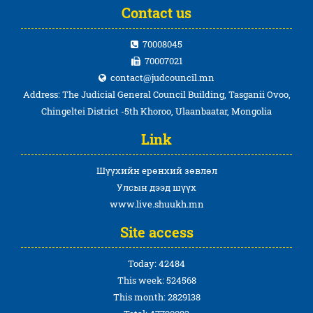
Contact us
70008045
70007021
contact@judcouncil.mn
Address: The Judicial General Council Building, Tasganii Ovoo,
Chingeltei District -5th Khoroo, Ulaanbaatar, Mongolia
Link
Шүүхийн ерөнхий зөвлөл
Улсын дээд шүүх
www.live.shuukh.mn
Site access
Today: 42484
This week: 524568
This month: 2829138