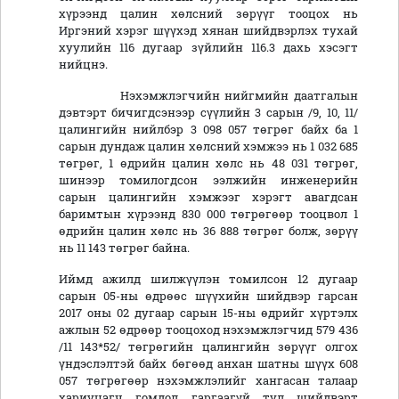
хүрээнд цалин хөлсний зөрүүг тооцох нь
Иргэний хэрэг шүүхэд хянан шийдвэрлэх тухай
хуулийн 116 дугаар зүйлийн 116.3 дахь хэсэгт
нийцнэ.
Нэхэмжлэгчийн нийгмийн даатгалын
дэвтэрт бичигдсэнээр сүүлийн 3 сарын /9, 10, 11/
цалингийн нийлбэр 3 098 057 төгрөг байх ба 1
сарын дундаж цалин хөлсний хэмжээ нь 1 032 685
төгрөг, 1 өдрийн цалин хөлс нь 48 031 төгрөг,
шинээр томилогдсон ээлжийн инженерийн
сарын цалингийн хэмжээг хэрэгт авагдсан
баримтын хүрээнд 830 000 төгрөгөөр тооцвол 1
өдрийн цалин хөлс нь 36 888 төгрөг болж, зөрүү
нь 11 143 төгрөг байна.
Иймд ажилд шилжүүлэн томилсон 12 дугаар
сарын 05-ны өдрөөс шүүхийн шийдвэр гарсан
2017 оны 02 дугаар сарын 15-ны өдрийг хүртэлх
ажлын 52 өдрөөр тооцоход нэхэмжлэгчид 579 436
/11 143*52/ төгрөгийн цалингийн зөрүүг олгох
үндэслэлтэй байх бөгөөд анхан шатны шүүх 608
057 төгрөгөөр нэхэмжлэлийг хангасан талаар
хариуцагч гомдол гаргаагүй тул шийдвэрт