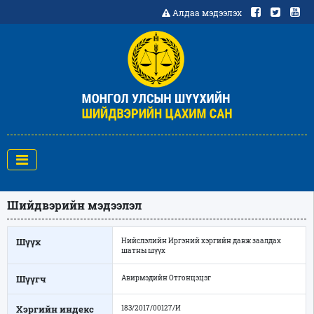
Алдаа мэдээлэх
Шийдвэрийн мэдээлэл
Шүүх
Нийслэлийн Иргэний хэргийн давж заалдах
шатны шүүх
Шүүгч
Авирмэдийн Отгонцэцэг
Хэргийн индекс
183/2017/00127/И