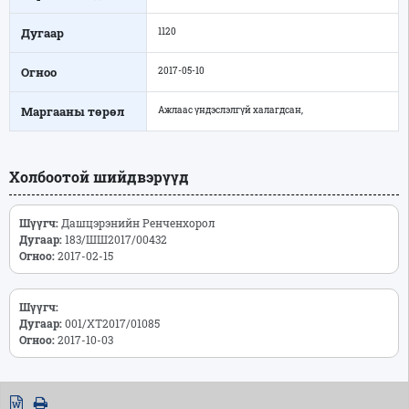
Дугаар
1120
Огноо
2017-05-10
Маргааны төрөл
Ажлаас үндэслэлгүй халагдсан,
Холбоотой шийдвэрүүд
Шүүгч:
Дашцэрэнийн Ренченхорол
Дугаар:
183/ШШ2017/00432
Огноо:
2017-02-15
Шүүгч:
Дугаар:
001/ХТ2017/01085
Огноо:
2017-10-03