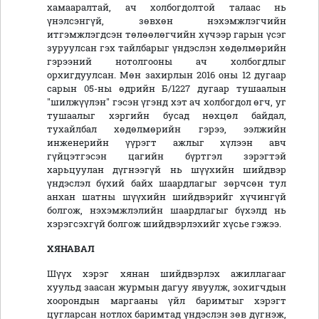
хамааралтай, ач холбогдолтой талаас нь
үнэлсэнгүй, зөвхөн нэхэмжлэгчийн
итгэмжлэгдсэн төлөөлөгчийн хүчээр гарын үсэг
зуруулсан гэх тайлбарыг үндэслэн хөдөлмөрийн
гэрээний нотолгооны ач холбогдлыг
орхигдуулсан. Мөн захирлын 2016 оны 12 дугаар
сарын 05-ны өдрийн Б/1227 дугаар тушаалын
"шилжүүлэн" гэсэн үгэнд хэт ач холбогдол өгч, уг
тушаалыг хэргийн бусад нөхцөл байдал,
тухайлбал хөдөлмөрийн гэрээ, ээлжийн
инженерийн үүрэгт ажлыг хүлээн авч
гүйцэтгэсэн цагийн бүртгэл зэрэгтэй
харьцуулан дүгнээгүй нь шүүхийн шийдвэр
үндэслэл бүхий байх шаардлагыг зөрчсөн тул
анхан шатны шүүхийн шийдвэрийг хүчингүй
болгож, нэхэмжлэлийн шаардлагыг бүхэлд нь
хэрэгсэхгүй болгож шийдвэрлэхийг хүсье гэжээ.
ХЯНАВАЛ
Шүүх хэрэг хянан шийдвэрлэх ажиллагааг
хуульд заасан журмын дагуу явуулж, зохигчдын
хоорондын маргааны үйл баримтыг хэрэгт
цугларсан нотлох баримтад үндэслэн зөв дүгнэж,