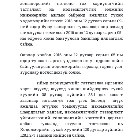
зөвшөөрснийг нотлоно гэх хариуцагчийн
татгалзал нь нэхэмжлэгчтэй ээлжийн
инженерийн ажлын байранд ажиллах тухай
хөдөлмөрийн гэрээг 2013 оны 12 дугаар сарын 09-
ний өдөр буюу захирлын тушаалаар өөр ажилд
шилжүүлэн томилсон 2016 оны 12 дугаар сарын 05-
ны өдрөөс хойш байгуулсан байдлаар няцаагдаж
байна.
Өөрөөр хэлбэл 2016 оны 12 дугаар сарын 05-ны
өдөр тушаал гаргах үндэслэл нь уг өдрөөс хойш
байгуулагдсан хөдөлмөрийн гэрээнд гарын үсэг
зурснаар нотлогдохгүй болно.
Иймд хариуцагчийг татгалзлаа Иргэний
хэрэг шүүхэд шүүхэд хянан шийдвэрлэх тухай
хуулийн 38 дугаар зүйлийн 38.1 дэх хэсэгт
зааснаар нотлоогүй гэж үзэх бөгөөд шүүх
ажилдаа эгүүлэн томилуулах нэхэмжлэлийн
шаардлагыг хангаж, нэхэмжлэгчийг тээвэрлэлт
үйлчилгээний төлөвлөлтийн хэлтсийн даргын
албан тушаалд эгүүлэн тогтоосон нь
Хөдөлмөрийн тухай хуулийн 128 дугаар зүйлийн
128.1.2-т заасанд нийцсэн байна.