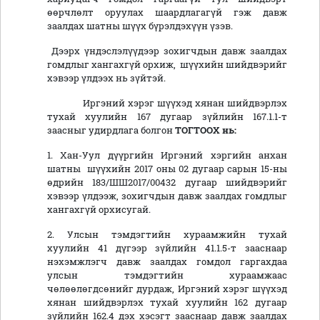
өөрчлөлт оруулах шаардлагагүй гэж давж
заалдах шатны шүүх бүрэлдэхүүн үзэв.
Дээрх үндэслэлүүдээр зохигчдын давж заалдах
гомдлыг хангахгүй орхиж, шүүхийн шийдвэрийг
хэвээр үлдээх нь зүйтэй.
Иргэний хэрэг шүүхэд хянан шийдвэрлэх
тухай хуулийн 167 дугаар зүйлийн 167.1.1-т
заасныг удирдлага болгон
ТОГТООХ нь:
1. Хан-Уул дүүргийн Иргэний хэргийн анхан
шатны шүүхийн 2017 оны 02 дугаар сарын 15-ны
өдрийн 183/ШШ2017/00432 дугаар шийдвэрийг
хэвээр үлдээж, зохигчдын давж заалдах гомдлыг
хангахгүй орхисугай.
2. Улсын тэмдэгтийн хураамжийн тухай
хуулийн 41 дүгээр зүйлийн 41.1.5-т зааснаар
нэхэмжлэгч давж заалдах гомдол гаргахдаа
улсын тэмдэгтийн хураамжаас
чөлөөлөгдсөнийг дурдаж, Иргэний хэрэг шүүхэд
хянан шийдвэрлэх тухай хуулийн 162 дугаар
зүйлийн 162.4 дэх хэсэгт зааснаар давж заалдах