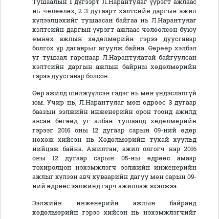
Тушаалын 1 дүгээрт Л.Нарантуяаг үүрэгт ажлаас
нь чөлөөлөх, 2 З дугаарт хэлтсийн даргын ажил
хүлээлцэхийг тушаасан байгаа нь Л.Нарантуяаг
хэлтсийн даргын үүрэгт ажлаас чөлөөлсөн буюу
өмнөх ажлын хөдөлмөрийн гэрээ дуусгавар
болгох үр дагаврыг агуулж байна. Өөрөөр хэлбэл
уг тушаал гарснаар Л.Нарантуяатай байгуулсан
хэлтсийн даргын ажлын байрны хөдөлмөрийн
гэрээ дуусгавар болсон.
Өөр ажилд шилжүүлсэн гэдэг нь мөн үндэслэлгүй
юм. Учир нь, Л.Нарантуяаг мөн өдрөөс 3 дугаар
баазын ээлжийн инженерийн орон тоонд ажилд
авсан бөгөөд уг албан тушаалд хөдөлмөрийн
гэрээг 2016 оны 12 дугаар сарын 09-ний өдөр
нөхөж хийсэн нь Хөдөлмөрийн тухай хуульд
нийцэж байна. Ажилтан, ажил олгогч нар 2016
оны 12 дугаар сарын 05-ны өдрөөс амаар
тохиролцон нэхэмжлэгч ээлжийн инженерийн
ажлыг хүлээн авч хуваарийн дагуу мөн сарын 09-
ний өдрөөс ээлжинд гарч ажиллаж эхэлжээ.
Ээлжийн инженерийн ажлын байранд
хөдөлмөрийн гэрээ хийсэн нь нэхэмжлэгчийг