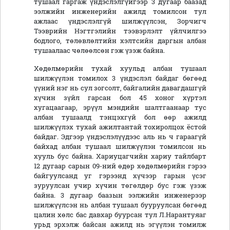
тушаал гаргаж үндэслэлгүйгээр 3 дугаар баазад
ээлжийн инженерийн ажилд томилсон тул
ажлаас үндэслэлгүй шилжүүлсэн, Зорчигч
Тээврийн Нэгтгэлийн тээвэрлэлт үйлчилгээ
бодлого, төлөвлөлтийн хэлтсийн даргын албан
тушаалаас чөлөөлсөн гэж үзэж байна.
Хөдөлмөрийн тухай хуульд албан тушаал
шилжүүлэн томилох 3 үндэслэл байдаг бөгөөд
үүний нэг нь сул зогсолт, байгалийн давагдашгүй
хүчин зүйл гарсан бол 45 хоног хүртэл
хугацаагаар, эрүүл мэндийн шалтгаанаар тус
албан тушаалд тэнцэхгүй бол өөр ажилд
шилжүүлэх тухай ажилтантай тохиролцох ёстой
байдаг. Эдгээр үндэслэлүүдээс аль нь ч гараагүй
байхад албан тушаал шилжүүлэн томилсон нь
хууль бус байна. Хариуцагчийн хариу тайлбарт
12 дугаар сарын 09-ний өдөр хөдөлмөрийн гэрээ
байгуулсанд уг гэрээнд хүчээр гарын үсэг
зуруулсан учир хүчин төгөлдөр бус гэж үзэж
байна. 3 дугаар баазын ээлжийн инженерээр
шилжүүлсэн нь албан тушаал бууруулсан бөгөөд
цалин хөлс бас давхар буурсан тул Л.Нарантуяаг
урьд эрхэлж байсан ажилд нь эгүүлэн томилж