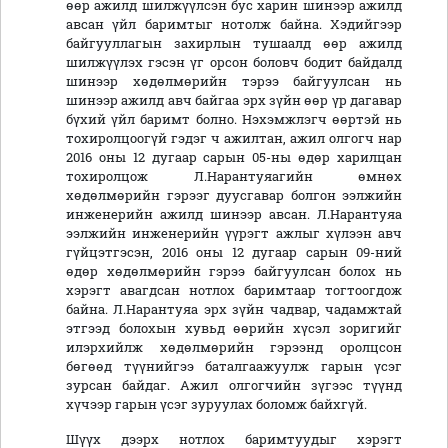
өөр ажилд шилжүүлсэн бус харин шинээр ажилд
авсан үйл баримтыг нотолж байна. Хэдийгээр
байгууллагын захирлын тушаалд өөр ажилд
шилжүүлэх гэсэн үг орсон боловч бодит байдалд
шинээр хөдөлмөрийн тэрээ байгуулсан нь
шинээр ажилд авч байгаа эрх зүйн өөр үр дагавар
бүхий үйл баримт болно. Нэхэмжлэгч өөртэй нь
тохиролцоогүй гэдэг ч ажилтан, ажил олгогч нар
2016 оны 12 дугаар сарын 05-ны өдөр харилцан
тохиролцож Л.Нарантуяагийн өмнөх
хөдөлмөрийн гэрээг дуусгавар болгон ээлжийн
инженерийн ажилд шинээр авсан. Л.Нарантуяа
ээлжийн инженерийн үүрэгт ажлыг хүлээн авч
гүйцэтгэсэн, 2016 оны 12 дугаар сарын 09-ний
өдөр хөдөлмөрийн гэрээ байгуулсан болох нь
хэрэгт авагдсан нотлох баримтаар тогтоогдож
байна. Л.Нарантуяа эрх зүйн чадвар, чадамжтай
этгээд болохын хувьд өөрийн хүсэл зоригийг
илэрхийлж хөдөлмөрийн гэрээнд оролцсон
бөгөөд түүнийгээ баталгаажуулж гарын үсэг
зурсан байдаг. Ажил олгогчийн зүгээс түүнд
хүчээр гарын үсэг зуруулах боломж байхгүй.
Шүүх дээрх нотлох баримтуудыг хэрэгт