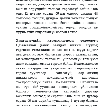
үндэслээгүй, дундаж цалин хөлсийг тодорхойлж
ажлын өдрүүдийн тооцоог гаргаагүй байна. 2016
оны 12 дугаар cарын 05-ны өдрөөс ажлын 48
хоногоор тооцож, дундаж цалин хөлстэй тэнцэх
олговрыг тооцон олгох ёстой байсан боловч
үүнийг тодорхойлохгүйгээр зөрүүг тооцсон нь
хууль зүйн үндэслэлгүй болсон гэжээ.
Хариуцагчийн итгэмжлэгдсэн төлөөлөгч
Ц.Баясгалан давж
заалдах шатны шүүхэд
гаргасан гомдолдоо:
Анхан шатны шүүх хэрэгт
авагдсан нотлох баримтыг хэрэгт хамааралтай,
ач холбогдолтой талаас нь үнэлсэнгүй гэж үзэн
давж заалдах гомдол гаргаж байна. Нэхэмжлэлээс
үзвэл шаардлагын үндэслэл нь хөдөлмөрийн
гэрээг дуусгавар болгоогүй, өөр ажилд
шилжүүлсэн, нэхэмжлэгчтэй харилцан
тохиролцоогүй гэжээ. Нэхэмжлэгч Л.Нарантуяа
нь тус байгууллагад Тээвэрлэлт үйлчилгээ
бодлого төлөвлөлтийн хэлтсийн даргаар
ажиллаж байгаад захирлын 2016 оны 12 дугаар
сарын 05-ны өдрийн тушаалаар 3 дугаар баазын
ээлжийн инженерийн ажилд томилогдсон.