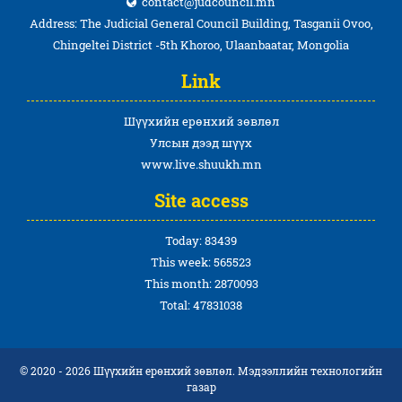
contact@judcouncil.mn
Address: The Judicial General Council Building, Tasganii Ovoo,
Chingeltei District -5th Khoroo, Ulaanbaatar, Mongolia
Link
Шүүхийн ерөнхий зөвлөл
Улсын дээд шүүх
www.live.shuukh.mn
Site access
Today: 83439
This week: 565523
This month: 2870093
Total: 47831038
© 2020 - 2026 Шүүхийн ерөнхий зөвлөл. Мэдээллийн технологийн
газар