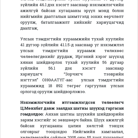
зүйлийн 46.1 дэх хэсэгт зааснаар нэхэмжлэгчийн
ажилгүй байсан хугацааны эрүүл мэнд болон
нийгмийн даатгалын шимтгэлд зохих өөрчлөлт
оруулж, баталгаажилт хийхийг хариуцагчид
даалгаж,
Улсын тэмдэгтийн хураамжийн тухай хуулийн
41 дүгээр зүйлийн 41.1.5-д зааснаар уг нэхэмжлэл
улсын тэмдэгтийн хураамж төлөхөөс
чөлөөлөгдөхийг дурдаж, Иргэний хэрэг шүүхэд
хянан шийдвэрлэх тухай хуулийн 56 дугаар
зүйлийн 56.1 дэх хэсэгт зааснаар
хариуцагч “Зорчигч тээврийн
нэгтгэл” ОНӨААТҮГ-аас улсын тэмдэгтийн
хураамжид 18 892 төгрөг гаргуулан улсын
орлогод оруулж шийдвэрлэжээ.
Нэхэмжлэгчийн итгэмжлэгдсэн төлөөлөгч
Ц.Мөнхбат давж
заалдах шатны шүүхэд гаргасан
гомдолдоо:
Анхан шатны шүүхийн шийдвэрийн
зарим хэсгийг эс зөвшөөрч байна. Шүүх ажилгүй
байсан хугацааны цалин хөлстэй тэнцэх
олговрыг тооцохдоо Нийгмийн хамгаалал,
хөдөлмөрийн сайдын 2005 оны 55 тоот тушаалыг