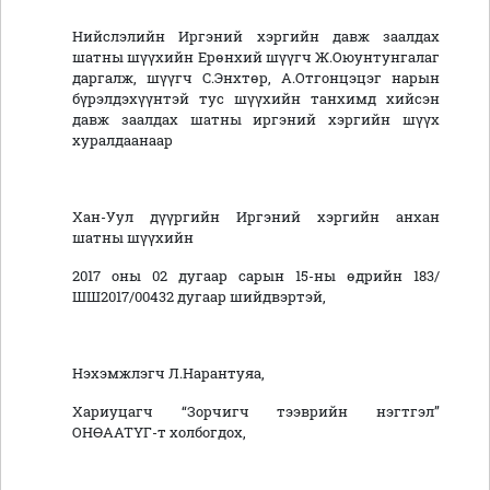
Нийслэлийн Иргэний хэргийн давж заалдах
шатны шүүхийн Ерөнхий шүүгч Ж.Оюунтунгалаг
даргалж, шүүгч С.Энхтөр, А.Отгонцэцэг нарын
бүрэлдэхүүнтэй тус шүүхийн танхимд хийсэн
давж заалдах шатны иргэний хэргийн шүүх
хуралдаанаар
Хан-Уул дүүргийн Иргэний хэргийн анхан
шатны шүүхийн
2017 оны 02 дугаар сарын 15-ны өдрийн 183/
ШШ2017/00432 дугаар шийдвэртэй,
Нэхэмжлэгч Л.Нарантуяа,
Хариуцагч “Зорчигч тээврийн нэгтгэл”
ОНӨААТҮГ-т холбогдох,