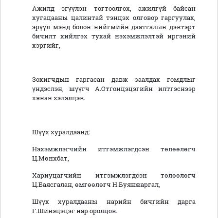
Ажилд эгүүлэн тогтоолгох, ажилгүй байсан
хугацааны цалинтай тэнцэх олговор гаргуулах,
эрүүл мэнд болон нийгмийн даатгалын дэвтэрт
бичилт хийлгэх тухай нэхэмжлэлтэй иргэний
хэргийг,
Зохигчдын гаргасан давж заалдах гомдлыг
үндэслэн, шүүгч А.Отгонцэцэгийн илтгэснээр
хянан хэлэлцэв.
Шүүх хуралдаанд:
Нэхэмжлэгчийн итгэмжлэгдсэн төлөөлөгч
Ц.Мөнхбат,
Хариуцагчийн итгэмжлэгдсэн төлөөлөгч
Ц.Баясгалан, өмгөөлөгч Н.Буянжаргал,
Шүүх хуралдааны нарийн бичгийн дарга
Г.Шинэцэцэг нар оролцов.