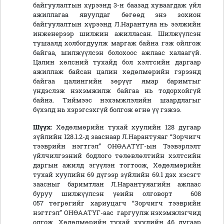
байгуулалтын хүрээнд 3-н баазад хуваагдаж үйл
ажиллагаа явуулдаг бөгөөд энэ зохион
байгуулалтын хүрээнд Л.Нарантуяа нь ээлжийн
инженерээр шилжин ажилласан. Шилжүүлсэн
тушаалд холбогдуулж маргаж байна гэж ойлгож
байгаа, шилжүүлсэн болохоос ажлаас халаагүй.
Цалин хөлсний тухайд бол хэлтсийн даргаар
ажиллаж байсан цалин хөдөлмөрийн гэрээнд
байгаа цалингийн зөрүүг ямар баримтыг
үндэслэж нэхэмжилж байгаа нь тодорхойгүй
байна. Тиймээс нэхэмжлэлийн шаардлагыг
бүхэлд нь хэрэгсэхгүй болгож өгнө үү гэжээ.
Шүүх:
Хөдөлмөрийн тухай хуулийн 128 дугаар
зүйлийн 128.1.2-д зааснаар Л.Нарантуяаг “Зорчигч
тээврийн нэгтгэл” ОНӨААТҮГ-ын Тээвэрлэлт
үйлчилгээний бодлого төлөвлөлтийн хэлтсийн
даргын ажилд эгүүлэн тогтоож, Хөдөлмөрийн
тухай хуулийн 69 дүгээр зүйлийн 69.1 дэх хэсэгт
заасныг баримтлан Л.Нарантуяагийн ажлаас
буруу шилжүүлсэн үеийн олговорт 608
057 төгрөгийг хариуцагч “Зорчигч тээврийн
нэгтгэл” ОНӨААТҮГ-аас гаргуулж нэхэмжлэгчид
олгож, Хөдөлмөрийн тухай хуулийн 46 дугаар