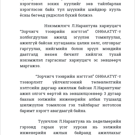
хэрэглэвэл зохих хуулийг зөв тайлбарлан
хэрэглэсэн байх тул шүүхийн шийдвэр хууль
ёсны бөгөөд үндэслэл бүхий болжээ.
Нэхэмжлэгч Л.Нарантуяа хариуцагч
“Зорчигч тээврийн нэгтгэл” ОНӨААТҮГ-т
холбогдуулан ажилд эгүүлэн томилуулах,
ажилгүй байсан хугацааны цалин хөлс, олговрыг
гаргуулах, нийгмийн болон эрүүл мэндийн
даатгалд нөхөн бичилт хийлгэх тухай
нэхэмжлэл гаргасныг хариуцагч эс зөвшөөрч
маргажээ.
“Зорчигч тээврийн нэгтгэл” ОНӨААТҮГ-т
тээвэрлэлт үйлчилгээний төлөвлөлтийн
хэлтсийн даргаар ажиллаж байсан Л.Нарантуяаг
ажил олгогч өөртэй нь зөвшилцсөнөөр 3 дугаар
баазын ээлжийн инженерийн албан тушаалд
шилжүүлэн томилсон гэх тайлбарыг нотолсон
баримт хэрэгт авагдаагүй байна.
Түүнчлэн Л.Нарантуяа нь хөдөлмөрийн
гэрээнд гарын үсэг зурсан нь ээлжийн
инженерийн ажлын байранд ажиллахыг