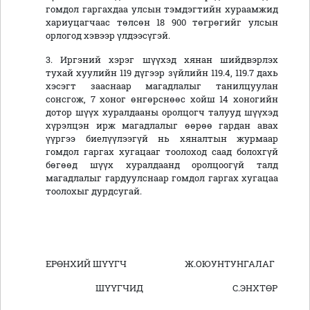
гомдол гаргахдаа улсын тэмдэгтийн хураамжид
хариуцагчаас төлсөн 18 900 төгрөгийг улсын
орлогод хэвээр үлдээсүгэй.
3. Иргэний хэрэг шүүхэд хянан шийдвэрлэх
тухай хуулийн 119 дүгээр зүйлийн 119.4, 119.7 дахь
хэсэгт зааснаар магадлалыг танилцуулан
сонсгож, 7 хоног өнгөрснөөс хойш 14 хоногийн
дотор шүүх хуралдааны оролцогч талууд шүүхэд
хүрэлцэн ирж магадлалыг өөрөө гардан авах
үүргээ биелүүлээгүй нь хяналтын журмаар
гомдол гаргах хугацааг тоолоход саад болохгүй
бөгөөд шүүх хуралдаанд оролцоогүй талд
магадлалыг гардуулснаар гомдол гаргах хугацаа
тоолохыг дурдсугай.
ЕРӨНХИЙ ШҮҮГЧ Ж.ОЮУНТУНГАЛАГ
ШҮҮГЧИД С.ЭНХТӨР