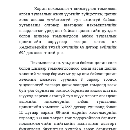
Харин нэхэмжлэгч шилжүүлэн томилсон
албан тушаалын ажил үүргийг гүйцэтгэж, цалин
хөлс авснаа үгүйсгээгүй тул ажилгүй байсан
хугацааны олговор шаардсан нэхэмжлэлийн
шаардлагыг урьд авч байсан цалингийн дундаж
болон шинээр томилогдсон албан тушаалын
цалингийн зөрүүгээр тооцон олгох нь
Хөдөлмөрийн тухай хуулийн 69 дүгээр зүйлийн
69.1 дэх хэсэгт нийцнэ.
Нэхэмжлэгч нь урьд авч байсан цалин хөлс
болон шинээр томилогдсоноос хойш авсан цалин
хөлсний талаар баримтыг урьд авч байсан цалин
хөлсний хэмжээг сүүлийн 3 сараар тооцох
үндэслэлгүй талаарх давж заалдах гомдолд зааж
буй үйл баримтыг нотлох баримтаа анхан шатны
шүүхэд гаргаж өгөөгүй тул шүүх хэрэгт авагдсан
ээлжийн инженерийн албан тушаалын
цалингийн хэмжээг Б/1227 дугаар тушаалд болон
12 дугаар сарын 09-ний өдрийн хөдөлмөрийн
гэрээнд 830 000 төгрөг гэж тодорхойлсон баримт,
нэхэмжлэгчийн нийгмийн даатгалын дэвтэрт
бичигдсэн бичилтын хуулбар зэрэг баримтын