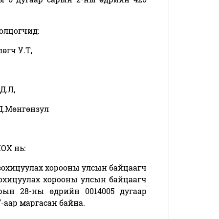
олцогчид:
өгч У.Т,
Д.Л,
Д.Мөнгөнзул
ОХ нь:
 зохицуулах хорооны улсын байцаагч
 зохицуулах хорооны улсын байцаагч
арын 28-ны өдрийн 0014005 дугаар
-аар маргасан байна.