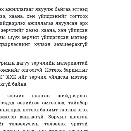
х ажиллагааг явуулж байгаа этгээд
ээ, хаана, хэн үйлдсэнийг тогтоох
шийдвэрлэх ажиллагаа явуулсан эрх
 зөрчлийг хэзээ, хаана, хэн үйлдсэн
ны шүүх зөрчил үйлдэгдсэн мэтээр
двэрлэснийг хүлээн зөвшөөрөхгүй
журмын дагуу зөрчлийн материалтай
ломжийг олгоогүй. Нотлох баримтыг
“К” ХХК-ийг зөрчил үйлдсэн мэтээр
хгүй байна.
оос зөрчил шалган шийдвэрлэх
ээдэд өөрийгөө өмгөөлөх, тайлбар
танилцах, нотлох баримт гаргаж өгөх
ломжоор хангаагүй. Зөрчил шалган
г төлөөлүүлэн төлөөлөх эрхтэй
н шатны шүүх энэ талаар дүгнэлт