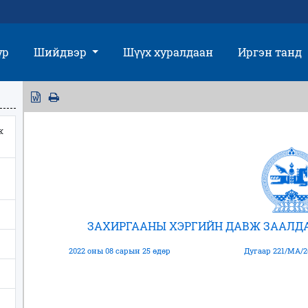
үр
Шийдвэр
Шүүх хуралдаан
Иргэн танд
ж
ЗАХИРГААНЫ ХЭРГИЙН ДАВЖ ЗААЛД
2022 оны 08 сарын 25 өдөр
Дугаар 221/МА/2