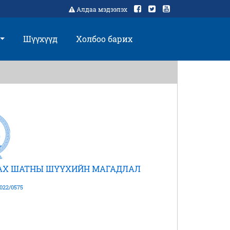
Алдаа мэдээлэх
Шүүхүүд
Холбоо барих
АХ ШАТНЫ ШҮҮХИЙН МАГАДЛАЛ
022/0575