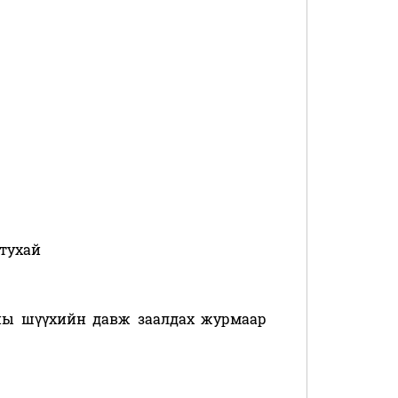
тухай
ны шүүхийн давж заалдах журмаар