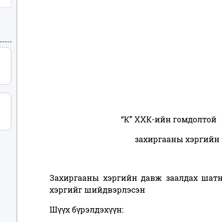
“К” ХХК-ийн гомдолтой
захиргааны хэргийн 
Захиргааны хэргийн давж заалдах шат
хэргийг шийдвэрлэсэн
Шүүх бүрэлдэхүүн: