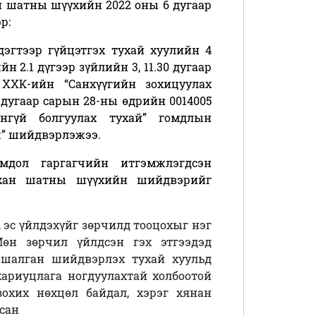
н шатны шүүхийн 2022 оны 6 дугаар
р:
дэгтээр гүйцэтгэх тухай хуулийн 4
н 2.1 дүгээр зүйлийн 3, 11.30 дугаар
 ХХК-ийн “Санхүүгийн зохицуулах
дугаар сарын 28-ны өдрийн 0014005
нгүй болгуулах тухай” гомдлын
ж” шийдвэрлэжээ.
омдол гаргагчийн итгэмжлэгдсэн
анхан шатны шүүхийн шийдвэрийг
л, эс үйлдэхүйг зөрчилд тооцохыг нэг
Мөн зөрчил үйлдсэн гэх этгээдэд
 шалган шийдвэрлэх тухай хуульд
хариуцлага ногдуулахтай холбоотой
зохих нөхцөл байдал, хэрэг хянан
сан