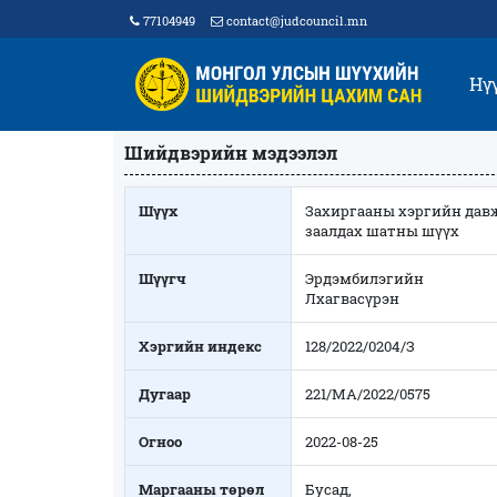
77104949
contact@judcouncil.mn
Нү
Шийдвэрийн мэдээлэл
Шүүх
Захиргааны хэргийн дав
заалдах шатны шүүх
Шүүгч
Эрдэмбилэгийн
Лхагвасүрэн
Хэргийн индекс
128/2022/0204/З
Дугаар
221/МА/2022/0575
Огноо
2022-08-25
Маргааны төрөл
Бусад,