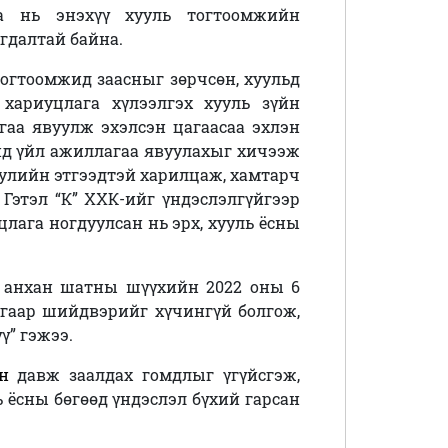
аа нь энэхүү хууль тогтоомжийн
гдалтай байна.
 тогтоомжид заасныг зөрчсөн, хуульд
 хариуцлага хүлээлгэх хууль зүйн
гаа явуулж эхэлсэн цагаасаа эхлэн
д үйл ажиллагаа явуулахыг хичээж
уулийн этгээдтэй харилцаж, хамтарч
Гэтэл “К” ХХК-ийг үндэслэлгүйгээр
цлага ногдуулсан нь эрх, хууль ёсны
 анхан шатны шүүхийн 2022 оны 6
угаар шийдвэрийг хүчингүй болгож,
ү” гэжээ.
ан
давж заалдах гомдлыг үгүйсгэж,
ёсны бөгөөд үндэслэл бүхий гарсан