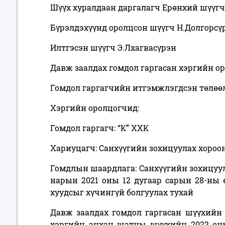
Шүүх хуралдаан даргалагч Ерөнхий шүүгч
Бүрэлдэхүүнд оролцсон шүүгч Н.Долгорсү
Илтгэсэн шүүгч Э.Лхагвасүрэн
Давж заалдах гомдол гаргасан хэргийн ор
Гомдол гаргагчийн итгэмжлэгдсэн төлөөл
Хэргийн оролцогчид:
Гомдол гаргагч: “К” ХХК
Хариуцагч: Санхүүгийн зохицуулах хороон
Гомдлын шаардлага: Санхүүгийн зохицуул
нарын 2021 оны 12 дугаар сарын 28-ны 
хуудсыг хүчингүй болгуулах тухай
Давж заалдах гомдол гаргасан шүүхийн
хэргийн анхан шатны шүүхийн 2022 он