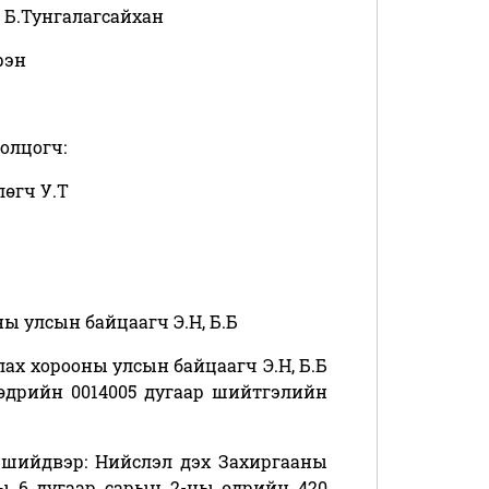
 Б.Тунгалагсайхан
рэн
олцогч:
өгч У.Т
ы улсын байцаагч Э.Н, Б.Б
ах хорооны улсын байцаагч Э.Н, Б.Б
өдрийн 0014005 дугаар шийтгэлийн
 шийдвэр: Нийслэл дэх Захиргааны
ы 6 дугаар сарын 2-ны өдрийн 420