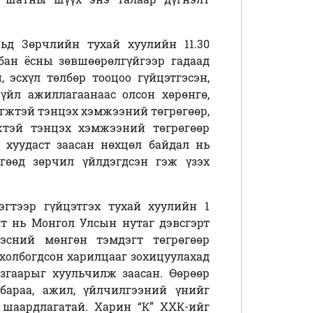
вьд Зөрчлийн тухай хуулийн 11.30
бан ёсны зөвшөөрөлгүйгээр гадаад
 эсхүл төлбөр тооцоо гүйцэтгэсэн,
үйл ажиллагаанаас олсон хөрөнгө,
гжтэй тэнцэх хэмжээний төгрөгөөр,
жтэй тэнцэх хэмжээний төгрөгөөр
 хуудаст заасан нөхцөл байдал нь
өгөөд зөрчил үйлдэгдсэн гэж үзэх
эгтээр гүйцэтгэх тухай хуулийн 1
лт нь Монгол Улсын нутаг дэвсгэрт
дэсний мөнгөн тэмдэгт төгрөгөөр
 холбогдсон харилцааг зохицуулахад
згаарыг хуульчилж заасан. Өөрөөр
бараа, ажил, үйлчилгээний үнийг
 шаардлагатай. Харин “К” ХХК-ийг