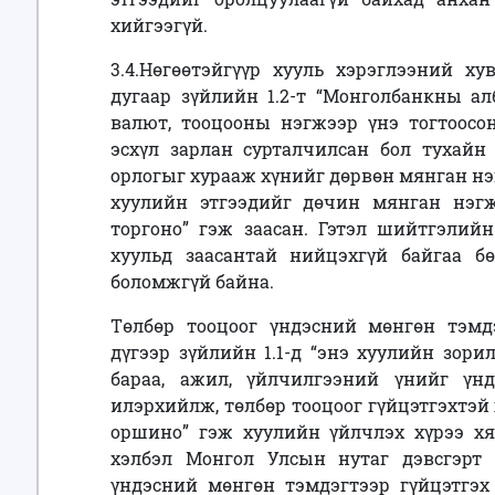
хийгээгүй.
3.4.Нөгөөтэйгүүр хууль хэрэглээний ху
дугаар зүйлийн 1.2-т “Монголбанкны ал
валют, тооцооны нэгжээр үнэ тогтоосон,
эсхүл зарлан сурталчилсан бол тухайн 
орлогыг хурааж хүнийг дөрвөн мянган нэ
хуулийн этгээдийг дөчин мянган нэг
торгоно” гэж заасан. Гэтэл шийтгэлийн
хуульд заасантай нийцэхгүй байгаа б
боломжгүй байна.
Төлбөр тооцоог үндэсний мөнгөн тэмд
дүгээр зүйлийн 1.1-д “энэ хуулийн зори
бараа, ажил, үйлчилгээний үнийг үн
илэрхийлж, төлбөр тооцоог гүйцэтгэхтэй
оршино” гэж хуулийн үйлчлэх хүрээ хя
хэлбэл Монгол Улсын нутаг дэвсгэрт 
үндэсний мөнгөн тэмдэгтээр гүйцэтгэх