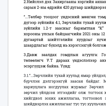
2.Нийслэл дэх Захиргааны хэргийн анха
сарын 2-ны өдрийн 420 дугаар шийдвэрээ
“...Төлбөр тооцоог үндэсний мөнгөн тэм
дүгээр зүйлийн 4.1, Зөрчлийн тухай хуулий
зүйлийн 1.2-т заасныг баримтлан “К”
хорооны улсын байцаагчийн 2021 оны 12 
дугаартай шийтгэлийн хуудсыг хүчи
шаардлагыг бүхэлд нь хэрэгсэхгүй болго
3.Давж заалдах гомдлын агуулга: Г
төлөөлөгч У.Т дараах үндэслэлээр 
эсэргүүцэж байна. Үүнд:
3.1.“...Зөрчлийн тухай хуульд ямар үйлдэ
бүрчлэн дэлгэрэнгүй заасан байдаг. 
хариуцлага ногдуулах журмыг Зөрчил
зөрчил үйлдсэн этгээдийг олж тогтоох 
хийгдвэл зохих ажиллагаа, тогтоовол 
шийдвэрлэх ажиллагааг тус тус хуульчил