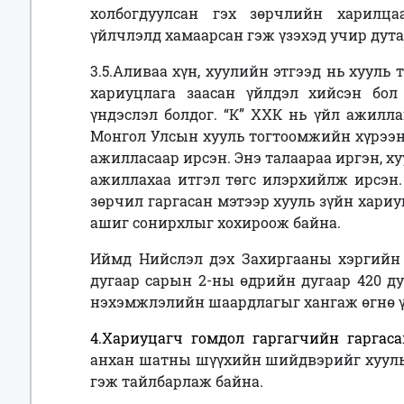
холбогдуулсан гэх зөрчлийн харилц
үйлчлэлд хамаарсан гэж үзэхэд учир дута
3.5.Аливаа хүн, хуулийн этгээд нь хууль
хариуцлага заасан үйлдэл хийсэн бол
үндэслэл болдог. “К” ХХК нь үйл ажилла
Монгол Улсын хууль тогтоомжийн хүрээн
ажилласаар ирсэн. Энэ талаараа иргэн, х
ажиллахаа итгэл төгс илэрхийлж ирсэн. 
зөрчил гаргасан мэтээр хууль зүйн хариу
ашиг сонирхлыг хохироож байна.
Иймд Нийслэл дэх Захиргааны хэргийн
дугаар сарын 2-ны өдрийн дугаар 420 д
нэхэмжлэлийн шаардлагыг хангаж өгнө ү
4.Хариуцагч гомдол гаргагчийн гаргас
анхан шатны шүүхийн шийдвэрийг хууль 
гэж тайлбарлаж байна.