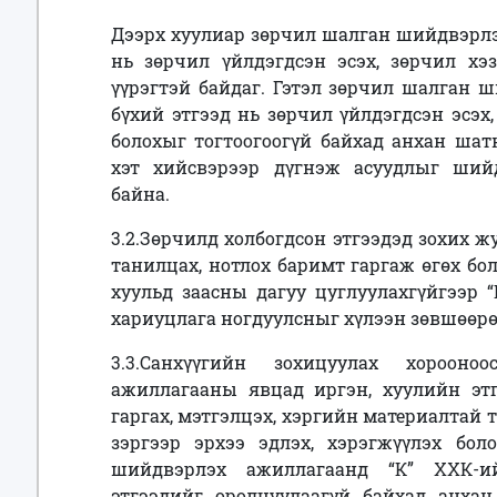
Дээрх хуулиар зөрчил шалган шийдвэрлэ
нь зөрчил үйлдэгдсэн эсэх, зөрчил хэз
үүрэгтэй байдаг. Гэтэл зөрчил шалган 
бүхий этгээд нь зөрчил үйлдэгдсэн эсэх,
болохыг тогтоогоогүй байхад анхан шат
хэт хийсвэрээр дүгнэж асуудлыг ший
байна.
3.2.Зөрчилд холбогдсон этгээдэд зохих 
танилцах, нотлох баримт гаргаж өгөх бо
хуульд заасны дагуу цуглуулахгүйгээр 
хариуцлага ногдуулсныг хүлээн зөвшөөрө
3.3.Санхүүгийн зохицуулах хороон
ажиллагааны явцад иргэн, хуулийн этг
гаргах, мэтгэлцэх, хэргийн материалтай 
зэргээр эрхээ эдлэх, хэрэгжүүлэх бо
шийдвэрлэх ажиллагаанд “К” ХХК-ий
этгээдийг оролцуулаагүй байхад анха