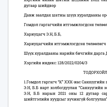
дугаар шийдвэр
Давж заалдах шатны шүүх хуралдааны ор
Гомдол гаргагчийн итгэмжлэгдсэн төлөөл
Хариуцагч Э.Н, Б.Б,
Хариуцагчийн итгэмжлэгдсэн төлөөлөгч 
Шүүх хуралдааны нарийн бичгийн дарга 
Хэргийн индекс: 128/2022/0204/З
ТОДОРХОЙЛ
1.Гомдол гаргагч “К” ХХК-иас Санхүүгийн
Э.Н, Б.Б нарт холбогдуулан “Санхүүгийн
Э.Н, Б.Б нарын 2021 оны 12 дугаар с
шийтгэлийн хуудсыг хүчингүй болгуулах”