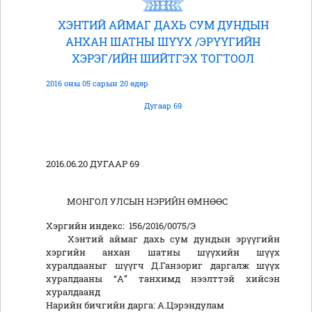
ХЭНТИЙ АЙМАГ ДАХЬ СУМ ДУНДЫН
АНХАН ШАТНЫ ШҮҮХ /ЭРҮҮГИЙН
ХЭРЭГ/ИЙН ШИЙТГЭХ ТОГТООЛ
2016 оны 05 сарын 20 өдөр
Дугаар 69
2016.06.20 ДУГААР 69
МОНГОЛ УЛСЫН НЭРИЙН ӨМНӨӨС
Хэргийн индекс: 156/2016/0075/Э
Хэнтий аймаг дахь сум дундын эрүүгийн
хэргийн анхан шатны шүүхийн шүүх
хуралдааныг шүүгч Д.Ганзориг даргалж шүүх
хуралдааны “А” танхимд нээлттэй хийсэн
хуралдаанд
Нарийн бичгийн дарга: А.Цэрэндулам