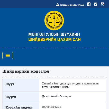
Алдаа мэдээлэх
Шийдвэрийн мэдээлэл
Шүүх
Хэнтий аймаг дахь сум дундын анхан шатны
шүүх /Эрүүгийн хэрэг/
Шүүгч
Дашдэлэгийн Ганзориг
Хэргийн индекс
156/2016/0075/Э