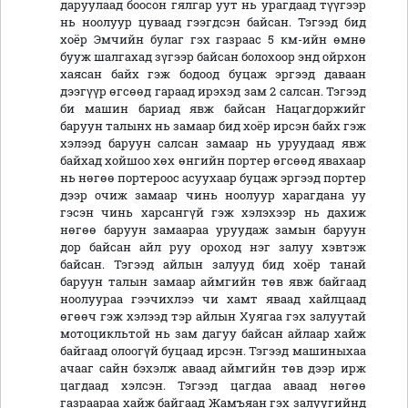
даруулаад боосон гялгар уут нь урагдаад түүгээр
нь ноолуур цуваад гээгдсэн байсан. Тэгээд бид
хоёр Эмчийн булаг гэх газраас 5 км-ийн өмнө
бууж шалгахад зүгээр байсан болохоор энд ойрхон
хаясан байх гэж бодоод буцаж эргээд даваан
дээгүүр өгсөөд гараад ирэхэд зам 2 салсан. Тэгээд
би машин бариад явж байсан Нацагдоржийг
баруун талынх нь замаар бид хоёр ирсэн байх гэж
хэлээд баруун салсан замаар нь уруудаад явж
байхад хойшоо хөх өнгийн портер өгсөөд явахаар
нь нөгөө портероос асуухаар буцаж эргээд портер
дээр очиж замаар чинь ноолуур харагдана уу
гэсэн чинь харсангүй гэж хэлэхээр нь дахиж
нөгөө баруун замаараа уруудаж замын баруун
дор байсан айл руу ороход нэг залуу хэвтэж
байсан. Тэгээд айлын залууд бид хоёр танай
баруун талын замаар аймгийн төв явж байгаад
ноолуураа гээчихлээ чи хамт яваад хайлцаад
өгөөч гэж хэлээд тэр айлын Хуягаа гэх залуутай
мотоцикльтой нь зам дагуу байсан айлаар хайж
байгаад олоогүй буцаад ирсэн. Тэгээд машиныхаа
ачааг сайн бэхэлж аваад аймгийн төв дээр ирж
цагдаад хэлсэн. Тэгээд цагдаа аваад нөгөө
газраараа хайж байгаад Жамъяан гэх залуугийнд