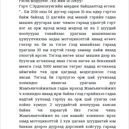
гэсэн мэдүүлэг. /хх-ийн 18-19хуу/
Гэрч С.Эрдэнэхуягийн мөрдөн байцаалтад өгсөн:
“... Би 2016 оны 04 дүгээр сарын 16-ны өдөр гэртээ
байж байхад 12 цагийн үед манай гэрийн гадаа
машин дуугарах шиг чимээ гараад удалгүй гэрт
нэг ах орж ирээд мэнд мэдээд ах нь 2 шуудай
ноолуураа танайхаас урагшаа машинаасаа
цувуулчихлаа ахдаа мотоциколтой яваад өгөөч
гэхээр нь би за тэгье гээд манайхаас гараад
урагшаа 30 км хэртэй газар замаар хайж яваад
олоогүй ирсэн. Тэгээд нөгөө ахыг машин дээр нь
буулгаж өгчихөөд явах гэсэн нөгөө ах бензиний
мөнгө гээд 5000 мянган төгрөг надад өгчихөөд
аймгийн төв орж цагдаад мэдэгдэхээс гээд
явсан. Тэгээд би гэрлүүгээ орж цай уучихаад
хониндоо явангаа урагшаа дүү
Жамъянчойжилын гадаа ирэхэд Жамъянчойжил
ч хониндоо яваад ирж байна гээд гэрийнхээ гадаа
надтай уулзаад гэрлүү нь орж цай уунгаа сая
хойно хүмүүс 2 шуудайтай ноолуураа хаясан
байна чи хараагүй биз гэсэн чинь
Жамъяанчойжил нь сая намайг хониноос ирэх
замд мотоциколтой 2 хүн цагаан шуудаатай юм
банкан дээрээ дүүрээд дэрсэний хойгуур гараад