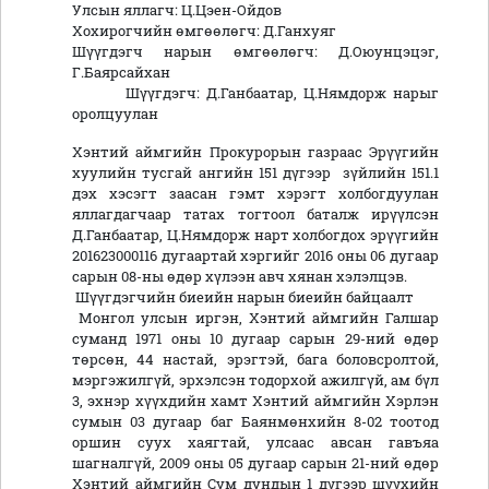
Улсын яллагч: Ц.Цэен-Ойдов
Хохирогчийн өмгөөлөгч: Д.Ганхуяг
Шүүгдэгч нарын өмгөөлөгч: Д.Оюунцэцэг,
Г.Баярсайхан
Шүүгдэгч: Д.Ганбаатар, Ц.Нямдорж нарыг
оролцуулан
Хэнтий аймгийн Прокурорын газраас Эрүүгийн
хуулийн тусгай ангийн 151 дүгээр зүйлийн 151.1
дэх хэсэгт заасан гэмт хэрэгт холбогдуулан
яллагдагчаар татах тогтоол баталж ирүүлсэн
Д.Ганбаатар, Ц.Нямдорж нарт холбогдох эрүүгийн
201623000116 дугаартай хэргийг 2016 оны 06 дугаар
сарын 08-ны өдөр хүлээн авч хянан хэлэлцэв.
Шүүгдэгчийн биеийн нарын биеийн байцаалт
Монгол улсын иргэн, Хэнтий аймгийн Галшар
суманд 1971 оны 10 дугаар сарын 29-ний өдөр
төрсөн, 44 настай, эрэгтэй, бага боловсролтой,
мэргэжилгүй, эрхэлсэн тодорхой ажилгүй, ам бүл
3, эхнэр хүүхдийн хамт Хэнтий аймгийн Хэрлэн
сумын 03 дугаар баг Баянмөнхийн 8-02 тоотод
оршин суух хаягтай, улсаас авсан гавъяа
шагналгүй, 2009 оны 05 дугаар сарын 21-ний өдөр
Хэнтий аймгийн Сум дундын 1 дүгээр шүүхийн