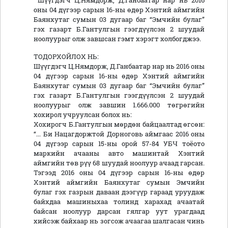
Шүүгдэгч Ц.Нямдорж, Д.Ганбаатар нар нь 2016
оны 04 дүгээр сарын 16-ны өдөр Хэнтий аймгийн
Баянхутаг сумын 03 дугаар баг “Эмчийн булаг”
гэх газарт Б.Гантулгын гээгдүүлсэн 2 шуудай
ноолуурыг олж завшсан гэмт хэрэгт холбогджээ.
ТОДОРХОЙЛОХ НЬ:
Шүүгдэгч Ц.Нямдорж, Д.Ганбаатар нар нь 2016 оны
04 дүгээр сарын 16-ны өдөр Хэнтий аймгийн
Баянхутаг сумын 03 дугаар баг “Эмчийн булаг”
гэх газарт Б.Гантулгын гээгдүүлсэн 2 шуудай
ноолуурыг олж завшин 1.666.000 төгрөгийн
хохирол учруулсан болох нь:
Хохирогч Б.Гантулгын мөрдөн байцаалтад өгсөн:
“... Би Нацагдоржтой Дорноговь аймгаас 2016 оны
04 дүгээр сарын 15-ны орой 57-84 УБЧ тоёото
маркийн ачааны авто машинтай Хэнтий
аймгийн төв рүү 68 шуудай ноолуур ачаад гарсан.
Тэгээд 2016 оны 04 дүгээр сарын 16-ны өдөр
Хэнтий аймгийн Баянхутаг сумын Эмчийн
булаг гэх газрын даваан дээгүүр гараад уруудаж
байхдаа машиныхаа толинд харахад ачаатай
байсан ноолуур дарсан гялгар уут урагдаад
хийсэж байхаар нь зогсож ачаагаа шалгасан чинь