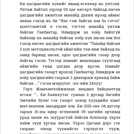
Би цагдаагийн хүнийг яваад өгөхөөр нь унтсан.
Унтаж байтал үүрээр 04 цаг өнгөрч байхад нөгөө
цагдаагийн ажилтан манайд дахин ирээд аймаг
явнаа гэхэд нь би “Яах гэж байгаа юм бэ гэтэл"
шалтгаантай л гэсэн, тэгтэл манайд унтаж
байсан Ганбаатар, Нямдорж ах хоёр байхгүй
байхаар нь манайд байсан хоёр хүн яасан юм бол
гэхэд нөгөө цагдаагийн ажилтан “Танайд байсан
2 хүн мотоцикольтой аймгийн төв явж байхад нь
замд бариад авсан, одоо цагдаагийн газар дээр
байгаа гэсэн. Тэгээд намайг машиндаа суулгаад
аймгийн төвд цагдаа дээр ирсэн. Намайг
цагдаагийн газарт ирэхэд Ганбаатар, Нямдорж ах
хоёр цагдаагийн газрын 2 давхарын өрөөнд байж
байсан. …” гэсэн мэдүүлэг. /хх-ийн 24хуу/
Гэрч Жамъянчойжилын мөрдөн байцаалтад
өгсөн: “... Би Баянхутаг сумын 3 дугаар багийн
Эмчийн булаг гэх газарт эхнэр хүүхдийн хамт
мал маллаж амьдардаг юм. Би 2016 онь 04 дүгээр
сарын 16-ны өдөр өглөөний 09 цагийн орчимд
урьд шөнө нь шуурагтай байсан болохоор үхрээ
хайж зүүн ургаш явсан. Үхрээ Цагаан дэрс гэх
газраас олоод түүнийгээ гэрлүүгээ тууж,