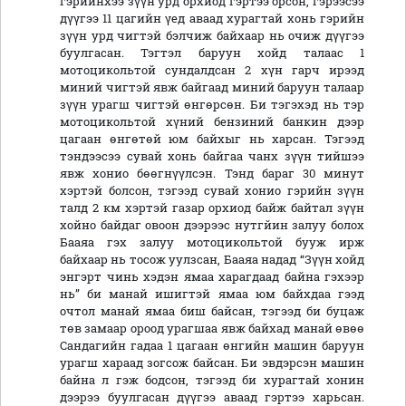
гэрийнхээ зүүн урд орхиод гэртээ орсон, гэрээсээ
дүүгээ 11 цагийн үед аваад хурагтай хонь гэрийн
зүүн урд чигтэй бэлчиж байхаар нь очиж дүүгээ
буулгасан. Тэгтэл баруун хойд талаас 1
мотоцикольтой сундалдсан 2 хүн гарч ирээд
миний чигтэй явж байгаад миний баруун талаар
зүүн урагш чигтэй өнгөрсөн. Би тэгэхэд нь тэр
мотоцикольтой хүний бензиний банкин дээр
цагаан өнгөтөй юм байхыг нь харсан. Тэгээд
тэндээсээ сувай хонь байгаа чанх зүүн тийшээ
явж хонио бөөгнүүлсэн. Тэнд бараг 30 минут
хэртэй болсон, тэгээд сувай хонио гэрийн зүүн
талд 2 км хэртэй газар орхиод байж байтал зүүн
хойно байдаг овоон дээрээс нутгйин залуу болох
Бааяа гэх залуу мотоцикольтой бууж ирж
байхаар нь тосож уулзсан, Бааяа надад “Зүүн хойд
энгэрт чинь хэдэн ямаа харагдаад байна гэхээр
нь” би манай ишигтэй ямаа юм байхдаа гээд
очтол манай ямаа биш байсан, тэгээд би буцаж
төв замаар ороод урагшаа явж байхад манай өвөө
Сандагийн гадаа 1 цагаан өнгийн машин баруун
урагш хараад зогсож байсан. Би эвдэрсэн машин
байна л гэж бодсон, тэгээд би хурагтай хонин
дээрээ буулгасан дүүгээ аваад гэртээ харьсан.