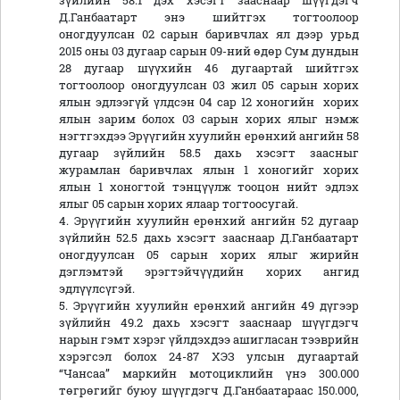
зүйлийн 58.1 дэх хэсэгт зааснаар шүүгдэгч
Д.Ганбаатарт энэ шийтгэх тогтоолоор
оногдуулсан 02 сарын баривчлах ял дээр урьд
2015 оны 03 дугаар сарын 09-ний өдөр Сум дундын
28 дугаар шүүхийн 46 дугаартай шийтгэх
тогтоолоор оногдуулсан 03 жил 05 сарын хорих
ялын эдлээгүй үлдсэн 04 сар 12 хоногийн хорих
ялын зарим болох 03 сарын хорих ялыг нэмж
нэгтгэхдээ Эрүүгийн хуулийн ерөнхий ангийн 58
дугаар зүйлийн 58.5 дахь хэсэгт заасныг
журамлан баривчлах ялын 1 хоногийг хорих
ялын 1 хоногтой тэнцүүлж тооцон нийт эдлэх
ялыг 05 сарын хорих ялаар тогтоосугай.
4. Эрүүгийн хуулийн ерөнхий ангийн 52 дугаар
зүйлийн 52.5 дахь хэсэгт зааснаар Д.Ганбаатарт
оногдуулсан 05 сарын хорих ялыг жирийн
дэглэмтэй эрэгтэйчүүдийн хорих ангид
эдлүүлсүгэй.
5. Эрүүгийн хуулийн ерөнхий ангийн 49 дүгээр
зүйлийн 49.2 дахь хэсэгт зааснаар шүүгдэгч
нарын гэмт хэрэг үйлдэхдээ ашигласан тээврийн
хэрэгсэл болох 24-87 ХЭЗ улсын дугаартай
“Чансаа” маркийн мотоциклийн үнэ 300.000
төгрөгийг буюу шүүгдэгч Д.Ганбаатараас 150.000,