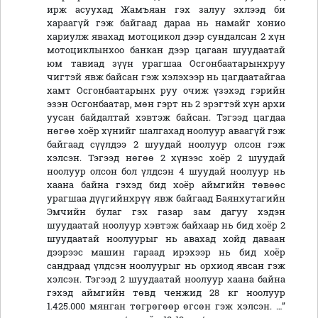
ирж асуухад Жамъяан гэх залуу эхлээд би
хараагүй гэж байгаад дараа нь намайг хонио
хариулж явахад мотоцикол дээр сундалсан 2 хүн
мотоциклынхоо банкан дээр цагаан шуудаатай
юм тавиад зүүн урагшаа Осгонбаатарынхруу
чигтэй явж байсан гэж хэлэхээр нь цагдаатайгаа
хамт Осгонбаатарынх руу очиж үзэхэд гэрийн
эзэн Осгонбаатар, мөн гэрт нь 2 эрэгтэй хүн архи
уусан байдалтай хэвтэж байсан. Тэгээд цагдаа
нөгөө хоёр хүнийг шалгахад ноолуур аваагүй гэж
байгаад сүүлдээ 2 шуудай ноолуур олсон гэж
хэлсэн. Тэгээд нөгөө 2 хүнээс хоёр 2 шуудай
ноолуур олсон бол үлдсэн 4 шуудай ноолуур нь
хаана байна гэхэд бид хоёр аймгийн төвөөс
урагшаа дүүгийнхрүү явж байгаад Баянхутагийн
Эмчийн булаг гэх газар зам дагуу хэдэн
шуудаатай ноолуур хэвтэж байхаар нь бид хоёр 2
шуудаатай ноолуурыг нь авахад хойд даваан
дээрээс машин гараад ирэхээр нь бид хоёр
сандраад үлдсэн ноолуурыг нь орхиод явсан гэж
хэлсэн. Тэгээд 2 шуудаатай ноолуур хаана байна
гэхэд аймгийн төвд ченжид 28 кг ноолуур
1.425.000 мянган төгрөгөөр өгсөн гэж хэлсэн. …”