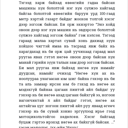
Тэгээд харж байхад өвөөгийн гадаа байсан
машины хүн бололтой нэг хүн сүлжээ хайгаад
байгаа бололтой өвөөгийн баруун урд 100-гаад
метр хэртэй газарт байдаг жоохон толгой хэсэг
дээр зогсож байсан. Би орж эхнэртээ “Энэ хойд
овоон дээр нэг хүн машин нь эвдэрсэн бололтой
сүлжээ хайгаад зогсож байна” гэж хэлсэн. Тэгээд
гараад малаа хартал сувай хонь дахиад зүүн
хойшоо чигтэй ямаа нь тасраад явж байх нь
харагдахад нь би орж цай уучихаад гараад мал
руугаа явах гэтэл нөгөө овоон дээр байсан хүн
манай гэрийн зүүн талын зам дээр зогсож байсан.
Би мал руугаа явж байхад нөгөө хүн намайг
дуудсан, намайг очиход “Нөгөө хүн ах нь
ноолуураа унагаасан юм шиг байна гэхээр нь би
та аль замаар ирсэн юм бэ гэхэд нь нөгөө ах
мэдэхгүй байнаа цагаан пинтэй айл байдаг уу
гэхээр нь би нөгөө ахад цагаан байхгүй ээ, ногоон
вагончиктай л айл байдаг гэтэл, нөгөө ах
ахтайгаа цуг ногоон пинтэй айл руу яваад өгеөч
гэхээр нь би сувай хонио эргүүлээд ирье гээд
мотоцикольтойгоо хөдөлсөн. Хэсэг байгаад
буцаж гэртээ ирэхэд нөгөө ах байхгүй байсан. ...”
гэсэн мэдүүлэг. /хх-ийн 26хуу/