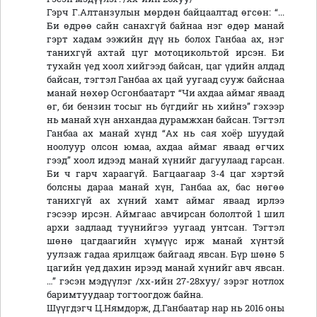
Гэрч Г.Алтанзулын мөрдөн байцаалтад өгсөн: “...
Би өдрөө сайн санахгүй байнаа нэг өдөр манай
гэрт хадам ээжийн дүү нь болох Ганбаа ах, нэг
танихгүй ахтай цуг мотоцикольтой ирсэн. Би
тухайн үед хоол хийгээд байсан, цаг үдийн алдад
байсан, тэгтэл Ганбаа ах цай уугаад сууж байснаа
манай нөхөр Осгонбаатарт “Чи ахдаа аймаг яваад
өг, би бензин тосыг нь бүгдийг нь хийнэ” гэхээр
нь манай хүн анхандаа дурамжхан байсан. Тэгтэл
Ганбаа ах манай хүнд “Ах нь сая хоёр шуудай
ноолуур олсон юмаа, ахдаа аймаг яваад өгчих
гээд” хоол идээд манай хүнийг дагуулаад гарсан.
Би ч гарч хараагүй. Багцаагаар 3-4 цаг хэртэй
болсны дараа манай хүн, Ганбаа ах, бас нөгөө
танихгүй ах хүний хамт аймаг яваад ирлээ
гэсээр ирсэн. Аймгаас авчирсан бололтой 1 шил
архи задлаад туүнийгээ уугаад унтсан. Тэгтэл
шөнө цагдаагийн хүмүүс ирж манай хүнтэй
уулзаж гадаа ярилцаж байгаад явсан. Бүр шөнө 5
цагийн үед дахин ирээд манай хүнийг авч явсан.
…” гэсэн мэдүүлэг /хх-ийн 27-28хуу/ зэрэг нотлох
баримтуудаар тогтоогдож байна.
Шүүгдэгч Ц.Нямдорж, Д.Ганбаатар нар нь 2016 оны