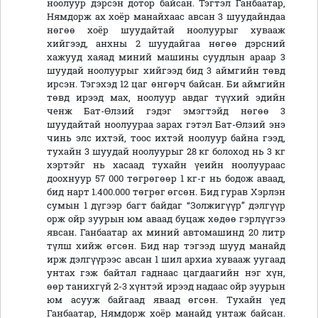
ноолуур дэрсэн дотор байсан. Тэгтэл Ганбаатар,
Нямдорж ах хоёр манайхаас авсан 3 шуудайндаа
нөгөө хоёр шуудайтай ноолуурыг хувааж
хийгээд, анхны 2 шуудайгаа нөгөө дэрсний
хажууд хаяад миний машины суудлын араар 3
шуудай ноолуурыг хийгээд бид 3 аймгийн төвд
ирсэн. Тэгэхэд 12 цаг өнгөрч байсан. Би аймгийн
төвд ирээд мах, ноолуур авдаг түүхий эдийн
ченж Бат-Өлзий гэдэг эмэгтэйд нөгөө 3
шуудайтай ноолуураа зарах гэтэл Бат-Өлзий энэ
чинь элс ихтэй, тоос ихтэй ноолуур байна гээд,
тухайн 3 шуудай ноолуурыг 28 кг болоход нь 3 кг
хэртэйг нь хасаад тухайн үеийн ноолуураас
доохнуур 57 000 төгрөгөөр 1 кг-г нь бодож аваад,
бид нарт 1.400.000 төгрөг өгсөн. Бид гурав Хэрлэн
сумын 1 дүгээр багт байдаг “Золжигүүр” дэлгүүр
орж ойр зуурын юм аваад буцаж хөдөө гэрлүүгээ
явсан. Ганбаатар ах миний автомашинд 20 литр
түлш хийж өгсөн. Бид нар тэгээд шууд манайд
ирж дэлгүүрээс авсан 1 шил архиа хувааж уугаад
унтах гэж байтал гаднаас цагдаагийн нэг хүн,
өөр танихгүй 2-3 хүнтэй ирээд надаас ойр зуурын
юм асууж байгаад яваад өгсөн. Тухайн үед
Ганбаатар, Нямдорж хоёр манайд унтаж байсан.