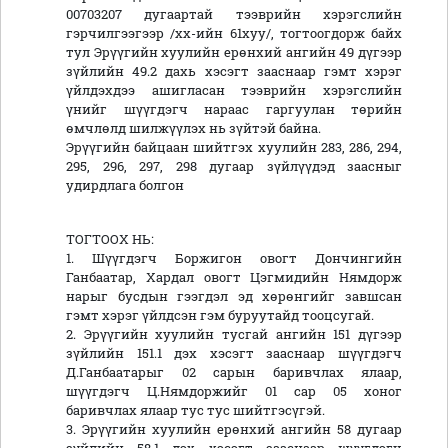
00703207 дугаартай тээврийн хэрэгслийн
гэрчилгээгээр /хх-ийн 61хуу/, тогтоогдорж байх
тул Эрүүгийн хуулийн ерөнхий ангийн 49 дүгээр
зүйлийн 49.2 дахь хэсэгт зааснаар гэмт хэрэг
үйлдэхдээ ашигласан тээврийн хэрэгслийн
үнийг шүүгдэгч нараас гаргуулан төрийн
өмчлөлд шилжүүлэх нь зүйтэй байна.
Эрүүгийн байцаан шийтгэх хуулийн 283, 286, 294,
295, 296, 297, 298 дугаар зүйлүүдэд заасныг
удирдлага болгон
ТОГТООХ НЬ:
1. Шүүгдэгч Боржигон овогт Дончингийн
Ганбаатар, Хардал овогт Цэгмидийн Нямдорж
нарыг бусдын гээгдэл эд хөрөнгийг завшсан
гэмт хэрэг үйлдсэн гэм буруутайд тооцсугай.
2. Эрүүгийн хуулийн тусгай ангийн 151 дүгээр
зүйлийн 151.1 дэх хэсэгт зааснаар шүүгдэгч
Д.Ганбаатарыг 02 сарын баривчлах ялаар,
шүүгдэгч Ц.Нямдоржийг 01 сар 05 хоног
баривчлах ялаар тус тус шийтгэсүгэй.
3. Эрүүгийн хуулийн ерөнхий ангийн 58 дугаар