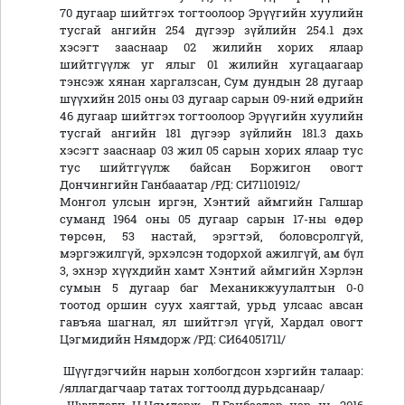
70 дугаар шийтгэх тогтоолоор Эрүүгийн хуулийн
тусгай ангийн 254 дүгээр зүйлийн 254.1 дэх
хэсэгт зааснаар 02 жилийн хорих ялаар
шийтгүүлж уг ялыг 01 жилийн хугацаагаар
тэнсэж хянан харгалзсан, Сум дундын 28 дугаар
шүүхийн 2015 оны 03 дугаар сарын 09-ний өдрийн
46 дугаар шийтгэх тогтоолоор Эрүүгийн хуулийн
тусгай ангийн 181 дүгээр зүйлийн 181.3 дахь
хэсэгт зааснаар 03 жил 05 сарын хорих ялаар тус
тус шийтгүүлж байсан Боржигон овогт
Дончингийн Ганбааатар /РД: СИ71101912/
Монгол улсын иргэн, Хэнтий аймгийн Галшар
суманд 1964 оны 05 дугаар сарын 17-ны өдөр
төрсөн, 53 настай, эрэгтэй, боловсролгүй,
мэргэжилгүй, эрхэлсэн тодорхой ажилгүй, ам бүл
3, эхнэр хүүхдийн хамт Хэнтий аймгийн Хэрлэн
сумын 5 дугаар баг Механикжуулалтын 0-0
тоотод оршин суух хаягтай, урьд улсаас авсан
гавъяа шагнал, ял шийтгэл үгүй, Хардал овогт
Цэгмидийн Нямдорж /РД: СИ64051711/
Шүүгдэгчийн нарын холбогдсон хэргийн талаар:
/яллагдагчаар татах тогтоолд дурьдсанаар/