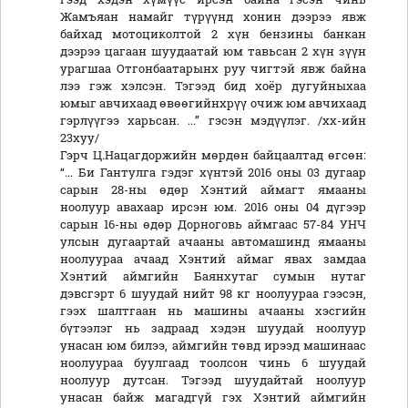
Жамъяан намайг түрүүнд хонин дээрээ явж
байхад мотоциколтой 2 хүн бензины банкан
дээрээ цагаан шуудаатай юм тавьсан 2 хүн зүүн
урагшаа Отгонбаатарынх руу чигтэй явж байна
лээ гэж хэлсэн. Тэгээд бид хоёр дугуйныхаа
юмыг авчихаад өвөөгийнхрүү очиж юм авчихаад
гэрлүүгээ харьсан. ...” гэсэн мэдүүлэг. /хх-ийн
23хуу/
Гэрч Ц.Нацагдоржийн мөрдөн байцаалтад өгсөн:
“... Би Гантулга гэдэг хүнтэй 2016 оны 03 дугаар
сарын 28-ны өдөр Хэнтий аймагт ямааны
ноолуур авахаар ирсэн юм. 2016 оны 04 дүгээр
сарын 16-ны өдөр Дорноговь аймгаас 57-84 УНЧ
улсын дугаартай ачааны автомашинд ямааны
ноолуураа ачаад Хэнтий аймаг явах замдаа
Хэнтий аймгийн Баянхутаг сумын нутаг
дэвсгэрт 6 шуудай нийт 98 кг ноолуураа гээсэн,
гээх шалтгаан нь машины ачааны хэсгийн
бүтээлэг нь задраад хэдэн шуудай ноолуур
унасан юм билээ, аймгийн төвд ирээд машинаас
ноолуураа буулгаад тоолсон чинь 6 шуудай
ноолуур дутсан. Тэгээд шуудайтай ноолуур
унасан байж магадгүй гэх Хэнтий аймгийн