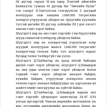
04 дүгээр сарын 16-ны өдөр Хэнтий аймгийн
Баянхутаг сумын 03 дугаар баг “Эмчийн булаг”
гэх газарт Б.Гантулгын гээгдүүлсэн 2 шуудай
ноолуурыг олж завшин 1.666.000 төгрөгийн
хохирол учруулсан үйлдэл нь Эрүүгийн хуулийн
тусгай ангийн 151 дүгээр зүйлийн 151.1 дэх хэсэгт
заасан гэмт хэрэг байна.
Шүүгдэгч нар нь энэ гэмт хэргийг гэм буруугийн
шууд санаатай хэлбэрээр үйлдсэн байна.
Шүүгдэгч нар нь хохирогчид учруулсан хоёр
шуудай ноолуурын мөнгө 1.666.000 төгрөгийг
хохирогчид төлсөн байх тул шүүгдэгч нарыг
бусдад төлөх төлбөргүй гэж үзлээ.
Шүүгдэгч Д.Ганбаатар нь урьд ялтай байхдаа
дахин гэмт хэрэг үйлдсэн, шүүгдэгч Ц.Нямдорж
нь анх удаа хөнгөн гэмт хэрэг үйлдсэн болон
тэдний гэмт хэрэг үйлдсэн нөхцөл байдал,
хувийн байдал, учруулсан хохиролоо нөхөн
төлсөн зэрэг нөхцөл байдлуудыг нь харгалзан ял
шийтгэлийг оногдуулах нь зүйтэй байна.
Шүүгдэгч Д.Ганбаатар, Ц.Нямдорж нарын энэ
гэмт хэргийг үйлдэхдээ ашигласан 24-87 ХЭЗ
улсын дугаартай Чансаа маркийн мотоцикль нь
өөр этгээдийн өмчлөлийн мотоцикль болох нь