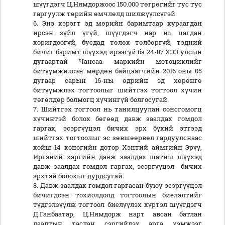
шүүгдэгч Ц.Нямдоржоос 150.000 төгрөгийг тус тус
гаргуулж төрийн өмчлөлд шилжүүлсүгэй.
6. Энэ хэрэгт эд мөрийн баримтаар хураагдан
ирсэн зүйл үгүй, шүүгдэгч нар нь цагдан
хоригдоогүй, бусдад төлөх төлбөргүй, тэдний
бичиг баримт шүүхэд ирээгүй ба 24-87 ХЭЗ улсын
дугаартай Чансаа маркийн мотоциклийг
битүүмжилсэн мөрдөн байцаагчийн 2016 оны 05
дугаар сарын 16-ны өдрийн эд хөрөнгө
битүүмжлэх тогтоолыг шийтгэх тогтоол хүчин
төгөлдөр болмогц хүчингүй болгосугай.
7. Шийтгэх тогтоол нь танилцуулан сонсгомогц
хүчинтэй болох бөгөөд давж заалдах гомдол
гаргах, эсэргүүцэл бичих эрх бүхий этгээд
шийтгэх тогтоолыг эс зөвшөөрвөл гардуулснаас
хойш 14 хоногийн дотор Хэнтий аймгийн Эрүү,
Иргэний хэргийн давж заалдах шатны шүүхэд
давж заалдах гомдол гаргах, эсэргүүцэл бичих
эрхтэй болохыг дурдсугай.
8. Давж заалдах гомдол гаргасан буюу эсэргүүцэл
бичигдсэн тохиолдолд тогтоолын биелэлтийг
түдгэлзүүлж тогтоол биелүүлэх хүртэл шүүгдэгч
Д.Ганбаатар, Ц.Нямдорж нарт авсан батлан
даалтын таслан сэргийлэх арга хэмжээг