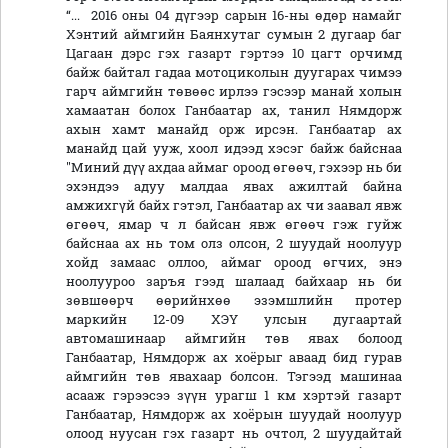
“... 2016 оны 04 дүгээр сарын 16-ны өдөр намайг
Хэнтий аймгийн Баянхутаг сумын 2 дугаар баг
Цагаан дэрс гэх газарт гэртээ 10 цагт орчимд
байж байтал гадаа мотоциколын дуугарах чимээ
гарч аймгийн төвөөс ирлээ гэсээр манай холын
хамаатан болох Ганбаатар ах, танил Нямдорж
ахын хамт манайд орж ирсэн. Ганбаатар ах
манайд цай ууж, хоол идээд хэсэг байж байснаа
"Миний дүү ахдаа аймаг ороод өгөөч, гэхээр нь би
эхэндээ адуу малдаа явах ажилтай байна
амжихгүй байх гэтэл, Ганбаатар ах чи заавал явж
өгөөч, ямар ч л байсан явж өгөөч гэж гуйж
байснаа ах нь том олз олсон, 2 шуудай ноолуур
хойд замаас оллоо, аймаг ороод өгчих, энэ
ноолууроо заръя гээд шалаад байхаар нь би
зөвшөөрч өөрийнхөө эзэмшлийн протер
маркийн 12-09 ХЭҮ улсын дугаартай
автомашинаар аймгийн төв явах болоод
Ганбаатар, Нямдорж ах хоёрыг аваад бид гурав
аймгийн төв явахаар болсон. Тэгээд машинаа
асааж гэрээсээ зүүн урагш 1 км хэртэй газарт
Ганбаатар, Нямдорж ах хоёрын шуудай ноолуур
олоод нуусан гэх газарт нь очтол, 2 шуудайтай