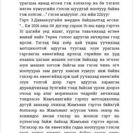
урагшаа яваад өгсөн гэж хэлэхээр нь би тэгвэл
нөгөө хүмүүсийн гээсэн шуудтай ноолуур байна
гэж хэлсэн. ...” гэсэн мэдүүлэг. /хх-ийн 22хуу/
Гэрч З.Даваахүүгийн мөрдөн байцаалтад өгсөн:
“... Би 2016 оны 04 дүгээр сарын 16-ны өдөр гэртээ
10 цагийн үед ишиг, хургаа тавьчихаад өглөө
манай найз Төрөө голоос адуугаа авчирлаа гээд
ирсэн. Тэгээд бид хоёр цай ундаа уучихаад
мотциколтой адуугаа туугаад зүүн урагшаа
гаргангаа өвөөгийнд ирэхэд гэрийнх нь урд
ачааны цагаан машин зогсож байхаар нь эгчээс
юун машин зогсож байгаа юм гэсэн чинь эгч
ноолуураа зам дагуу хаясан хүмүүс явж байна
гэхээр нь өвөөгийнд орж цай уучихаад өвөөгийн
зүүн толгой дээр гарч адуугаа харангаа
дурандчихаад булгийн тэнд байсан үрээн дээрээ
очоод хар алаг мориныхоо чөдрийг авчихаад
тэндээсээ Жамъяангийн гэрлүү мотоциколны
дугуй авахаар очиход Жамъяан гэртээ байхгүй
болохоор нь Жамъяанг асуусан чинь эхнэр нь
хониндоо явсан гэхээр нь жоохон гэрт нь
хүлээгээд байж байхад Жамъяан гэртээ ирсэн.
Тэгэхээр нь би өвөөгийн гадаа ноолуураа гээсэн
гээд хэдэн хүмүүс ирсэн байна гэсэн чинь