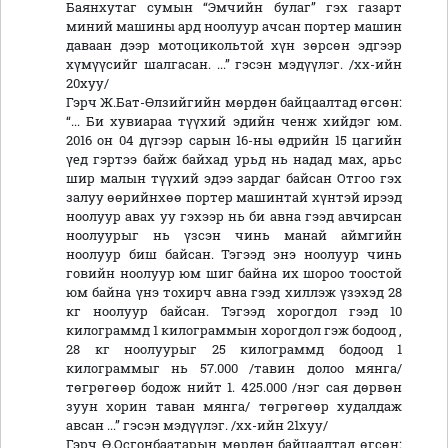
Баянхутаг сумын “Эмчийн булаг” гэх газарт
миний машины ард ноолуур ачсан портер машин
даваан дээр мотоцикольтой хүн зөрсөн эдгээр
хүмүүсийг шалгасан. ...” гэсэн мэдүүлэг. /хх-ийн
20хуу/
Гэрч Ж.Бат-Өлзийгийн мөрдөн байцаалтад өгсөн:
“... Би хувиараа түүхий эдийн ченж хийдэг юм.
2016 он 04 дүгээр сарын 16-ны өдрийн 15 цагийн
үед гэртээ байж байхад урьд нь надад мах, арьс
шир малын түүхий эдээ зардаг байсан Отгоо гэх
залуу өөрийнхөө портер машинтай хүнтэй ирээд
ноолуур авах уу гэхээр нь би авна гээд авчирсан
ноолуурыг нь үзсэн чинь манай аймгийн
ноолуур биш байсан. Тэгээд энэ ноолуур чинь
говийн ноолуур юм шиг байна их шороо тоостой
юм байна үнэ тохирч авна гээд хиллэж үзэхэд 28
кг ноолуур байсан. Тэгээд хорогдол гээд 10
килограммд 1 килограммын хорогдол гэж бодоод ,
28 кг ноолуурыг 25 килограммд бодоод 1
килограммыг нь 57.000 /тавин долоо мянга/
төгрөгөөр бодож нийт 1. 425.000 /нэг сая дөрвөн
зуун хорин таван мянга/ төгрөгөөр худалдаж
авсан ...” гэсэн мэдүүлэг. /хх-ийн 21хуу/
Гэрч Ө.Осгонбаатарын мөрдөн байцаалтад өгсөн: