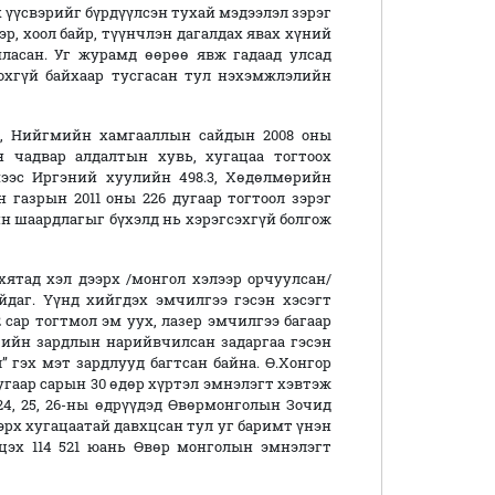
х үүсвэрийг бүрдүүлсэн тухай мэдээлэл зэрэг
эр, хоол байр, түүнчлэн дагалдах явах хүний
мласан. Уг журамд өөрөө явж гадаад улсад
охгүй байхаар тусгасан тул нэхэмжлэлийн
д, Нийгмийн хамгааллын сайдын 2008 оны
н чадвар алдалтын хувь, хугацаа тогтоох
ээс Иргэний хуулийн 498.3, Хөдөлмөрийн
йн газрын 2011 оны 226 дугаар тогтоол зэрэг
 шаардлагыг бүхэлд нь хэрэгсэхгүй болгож
тад хэл дээрх /монгол хэлээр орчуулсан/
даг. Үүнд хийгдэх эмчилгээ гэсэн хэсэгт
 сар тогтмол эм уух, лазер эмчилгээ багаар
гчийн зардлын нарийвчилсан задаргаа гэсэн
” гэх мэт зардлууд багтсан байна. Ө.Хонгор
 дугаар сарын 30 өдөр хүртэл эмнэлэгт хэвтэж
24, 25, 26-ны өдрүүдэд Өвөрмонголын Зочид
эрх хугацаатай давхцсан тул уг баримт үнэн
нцэх 114 521 юань Өвөр монголын эмнэлэгт