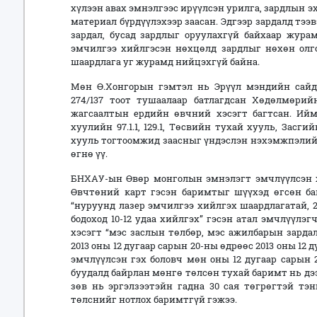
хүлээн авах эмнэлгээс ирүүлсэн урилга, зардлын э
материал бүрдүүлэхээр заасан. Эдгээр зардалд тээв
зардал, бусад зардлыг оруулахгүй байхаар жура
эмчилгээ хийлгэсэн нөхцөлд зардлыг нөхөн олг
шаардлага уг журамд нийцэхгүй байна.
Мөн Ө.Хонгорын гэмтэл нь Эрүүл мэндийн сай
274/137 тоот тушаалаар батлагдсан Хөдөлмөрий
жагсаалтын ердийн өвчний хэсэгт багтсан. Ийм
хуулийн 97.1.1, 129.1, Төсвийн тухай хууль, Засги
хууль тогтоомжид заасныг үндэслэн нэхэмжпэлийн
өгнө үү.
БНХАУ-ын Өвөр монголын эмнэлэгт эмчлүүлсэн хя
Өвчтөний карт гэсэн баримтыг шүүхэд өгсөн бай
“нуруунд лазер эмчилгээ хийлгэх шаардлагатай, 2
бодоход 10-12 удаа хийлгэх” гэсэн атал эмчлүүлэ
хэсэгт “мэс заслын төлбөр, мэс ажилбарын зардал
2013 оны 12 дугаар сарын 20-ны өдрөөс 2013 оны 12
эмчлүүлсэн гэх боловч мөн оны 12 дугаар сарын 
буудалд байрлан мөнгө төлсөн тухай баримт нь дэ
зөв нь эргэлзээтэйн гадна 30 сая төгрөгтэй тэ
төлснийг нотлох баримтгүй гэжээ.