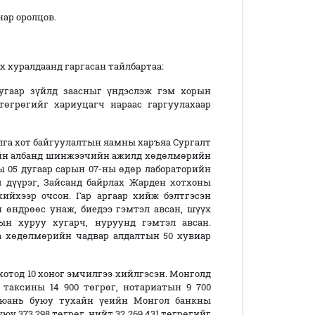
ар оролцов.
 хуралдаанд гаргасан тайлбартаа:
угаар зүйлд заасныг үндэслэж гэм хорын
төгрөгийг хариуцагч нараас гаргуулахаар
рилга хот байгуулалтын яамны харъяа Сургалт
чийн албанд шинжээчийн ажилд хөдөлмөрийн
ны 05 дугаар сарын 07-ны өдөр лабораторийн
л дүүрэг, Зайсанд байрлах Жарден хотхоны
ийхээр очсон. Гар аргаар хийж бэлтгэсэн
 өндрөөс унаж, биедээ гэмтэл авсан, шүүх
ын хуруу хугарч, нуруунд гэмтэл авсан.
ба хөдөлмөрийн чадвар алдалтын 50 хувиар
 хотод 10 хоног эмчилгээ хийлгэсэн. Монголд
 таксины 14 900 төгрөг, нотариатын 9 700
97 юань буюу тухайн үеийн Монгол банкны
уюу 373 298 төгрөг, нийт 32 269 431 төгрөгийг