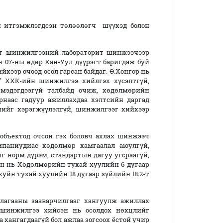
 итгэмжлэгдсэн төлөөлөгч шүүхэд болон
лт шинжилгээний лабораторит шинжээчээр
н 07-ны өдөр Хан-Уул дүүрэгт баригдаж буй
хээр очоод осол гарсан байдаг. Ө.Хонгор нь
т” ХХК-ийн шинжилгээ хийлгэх хүсэлтгүй,
 мэдэгдээгүй талбайд очиж, хөдөлмөрийн
рнаас гадуур ажиллахдаа хэлтсийн даргад
нийг хэрэгжүүлэлгүй, шинжилгээг хийхээр
объектод очсон гэх боловч ахлах шинжээч
мпаниудиас хөдөлмөр хамгаалал аюулгүй,
г норм дүрэм, стандартын дагуу угсраагүй,
сан нь Хөдөлмөрийн тухай хуулийн 6 дугаар
хуйн тухай хуулийн 18 дугаар зүйлийн 18.2-т
лагааны зааварчилгааг хангуулж ажиллах
 шинжилгээ хийсэн нь осолдох нөхцлийг
 хангагдаагүй бол ажлаа зогсоох ёстой учир