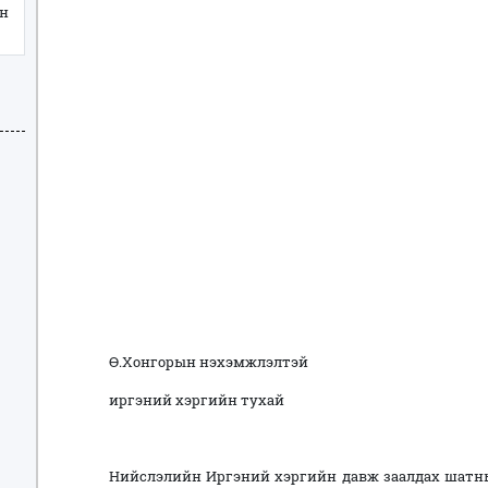
йн
Ө.Хонгорын нэхэмжлэлтэй
иргэний хэргийн тухай
Нийслэлийн Иргэний хэргийн давж заалдах шатн