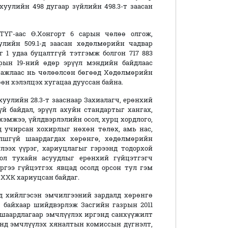
уулийн 498 дугаар зүйлийн 498.3-т заасан
ҮГ-аас Ө.Хонгорт 6 сарын чөлөө олгож,
улийн 509.1-д заасан хөдөлмөрийн чадвар
 1 удаа буцалтгүй тэтгэмж болгон 717 883
арын 19-ний өдөр эрүүл мэндийн байдлаас
 ажлаас нь чөлөөлсөн бөгөөд Хөдөлмөрийн
хөөн хэлэлцэх хугацаа дууссан байна.
уулийн 28.3-т зааснаар Захиалагч, ерөнхий
й байдал, эрүүл ахуйн стандартыг хангах,
хэмжээ, үйлдвэрлэлийн осол, хурц хордлого,
 учирсан хохирлыг нөхөн төлөх, амь нас,
йлшгүй шаардагдах хөрөнгө, хөдөлмөрийн
лээх үүрэг, хариуцлагыг гэрээнд тодорхой
бол тухайн асуудлыг ерөнхий гүйцэтгэгч
ргээ гүйцэтгэх явцад осолд орсон тул гэм
 ХХК хариуцсан байдаг.
д хийлгэсэн эмчилгээний зардалд хөрөнгө
й байхаар шийдвэрлэж Засгийн газрын 2011
й шаардлагаар эмчлүүлэх иргэнд санхүүжилт
онд эмчлүүлэх хяналтын комиссын дүгнэлт,