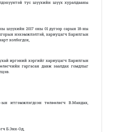
элдэхүүнтэй тус шүүхийн шүүх хуралдааны
ы шүүхийн 2017 оны 01 дүгээр сарын 18-ны
онгорын нэхэмжлэлтэй, хариуцагч Барилгын
арт холбогдох,
 тухай иргэний хэргийг хариуцагч Барилгын
өлөгчийн гаргасан давж заалдах гомдлыг
лцэв.
ын итгэмжлэгдсэн төлөөлөгч В.Мандах,
ч Б.Энх-Од,