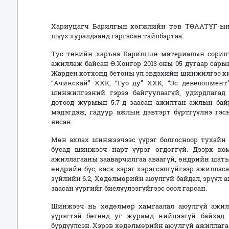
Хариуцагч Барилгын хөгжлийн төв ТӨААТҮГ-ын
шүүх хуралдаанд гаргасан тайлбартаа:
Тус төвийн харъяа Барилгын материалын сори
ажиллаж байсан Ө.Хонгор 2013 оны 05 дугаар сары
Жарден хотхонд бетоны үл эвдэхийн шинжилгээ хий
“Ачинскай” ХХК, “Гуо ду” ХХК, “Эс девелопмен
шинжилгээний гэрээ байгуулаагүй, удирдлагад
дотоод журмын 5.7-д заасан ажилтан ажлын бай
мэдэгдэж, гадуур ажлын дэвтэрт бүртгүүлнэ гэс
явсан.
Мөн ахлах шинжээчээс үүрэг болгосноор тухайн 
бусад шинжээч нарт үүрэг өгдөггүй. Дээрх ко
ажиллагааны зааварчилгаа аваагүй, өндрийн шаты
өндрийн бүс, каск зэрэг хэрэгсэлгүйгээр ажилла
зүйлийн 6.2, Хөдөлмөрийн аюулгүй байдал, эрүүл а
заасан үүргийг биелүүлээ
гүйгээс осол гарсан.
Шинжээч нь хөдөлмөр хамгаалал аюулгүй ажил
үүрэгтэй бөгөөд уг журамд нийцээгүй байхад
бүрдүүлсэн. Хэрэв хөдөлмөрийн аюулгүй ажиллагаа