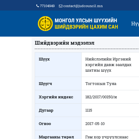
77104949
contact@judcouncil.mn
Нү
Шийдвэрийн мэдээлэл
Шүүх
Нийслэлийн Иргэний
хэргийн давж заалдах
шатны шүүх
Шүүгч
Тогтохын Туяа
Хэргийн индекс
182/2017/00150/и
Дугаар
1115
Огноо
2017-05-10
Маргааны төрөл
Гэм хор учруулснаас