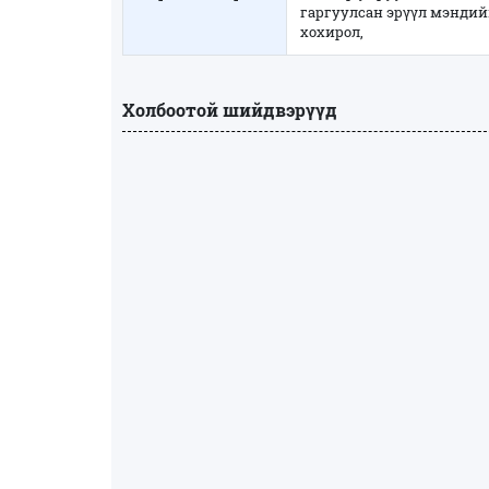
гаргуулсан эрүүл мэнди
хохирол,
Холбоотой шийдвэрүүд