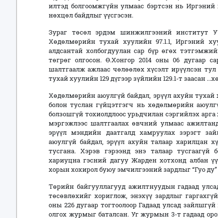
илтэд болгоомжгүйн улмаас бэртсэн нь Иргэний х
нөхцөл байдлыг үүсгэсэн.
Зураг төсөл эрдэм шинжилгээний институт УТ
Хөдөлмөрийн тухай хуулийн 97.1.1, Иргэний ху
алдсантай холбогдуулан сар бүр өгөх тэтгэмжийг
төгрөг олгосон. Ө.Хонгор 2014 оны 06 дугаар с
шалтгаалж ажлаас чөлөөлөх хүсэлт ирүүлсэн тул
тухай хуулийн 129 дүгээр зүйлийн 129.1-т заасан ...
Хөдөлмөрийн аюулгүй байдал, эрүүл ахуйн тухай х
болон туслан гүйцэтгэгч нь хөдөлмөрийн аюулгү
болзошгүй тохиолдлоос урьдчилан сэргийлэх арга 
мэргэжлээс шалтгаалах өвчний улмаас ажилтанд
эрүүл мэндийн даатгалд хамруулах зэрэгт за
аюулгүй байдал, эрүүл ахуйн талаар харилцан хү
тусгана. Хэрэв гэрээнд энэ талаар тусгаагүй 
хариуцна гэсний дагуу Жарден хотхонд албан үү
хорын хохирол буюу эмчилгээний зардлыг “Гуо ду”
Төрийн байгууллагууд ажилтнуудын гадаад улса
төсөвлөхийг хориглож, энэхүү зардлыг гаргахгү
оны 226 дугаар тогтоолоор Гадаад улсад зайлшгү
олгох журмыг баталсан. Уг журмын 3-т гадаад ор