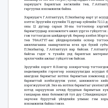
хариуцагч Барилгын хөгжлийн төв, Г.Алтанту
гаргуулах нэхэмжилж байна.
Хариуцагч Г.Алтантуул, П.Энхбаатар нарт уг асуу
хэлтэс Эрүүгийн хуулийн 72 дугаар зүйлийн 72.1.1-д
оны 12 дугаар сарын 30-ны тогтоолоор хэргийг
баримтуудаар нэхэмжлэгч ажил үүргээ гүйцэтгэх 
гэж тогтоогдсон шийдвэргүй. Өөрөөр хэлбэл Мэрг
төв ТӨААТҮГ-аас үйлдвэрлэлийн ослоор тогтоо
ажиллагааны зааварчилгаа өгөх эрх бүхий су
П.Энхбаатар, Г.Алтантуул нар байсан. Г.Алтан
байгаа гэдэг ч тухайн үед барилгын матери
эрхлэгчийн ажлыг гүйцэтгэж байсан.
Эрүүгийн хэрэгт Ө.Хонгор хохирогчоор тогтоогдо
хөдөлмөрийн гэрээгээр зохицуулагдах асуудал 
авагдсан баримтыг нотлох баримтын хэмжээнд үн
баримттай холбогдуулж үзлэг, шинжилгээ хийх
хэрэгжүүлээгүй. Энэ нь нотлох баримтыг үнэлэхгүй
хотод зарцуулсан зочид буудлын баримтын ху
ганцаараа явах боломжгүй тул дүү С.Нандинцэцэг
зөрчсөн буруутай үйлдлийн улмаас гэм хор
нэхэмжилж байна гэжээ.