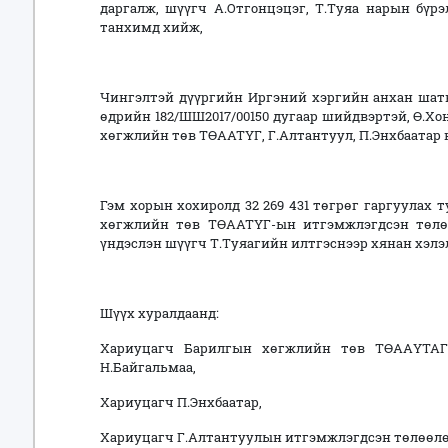
даргалж, шүүгч А.Отгонцэцэг, Т.Туяа нарын бүр
танхимд хийж,
Чингэлтэй дүүргийн Иргэний хэргийн анхан шатн
өдрийн 182/ШШ2017/00150 дугаар шийдвэртэй, Ө.Х
хөгжлийн төв ТӨААТҮГ, Г.Алтантуул, П.Энхбаатар н
Гэм хорын хохиролд 32 269 431 төгрөг гаргуулах
хөгжлийн төв ТӨААТҮГ-ын итгэмжлэгдсэн төлө
үндэслэн шүүгч Т.Туяагийн илтгэснээр хянан хэлэ
Шүүх хуралдаанд:
Хариуцагч Барилгын хөгжлийн төв ТӨААҮТАГ-
Н.Байгальмаа,
Хариуцагч П.Энхбаатар,
Хариуцагч Г.Алтантуулын итгэмжлэгдсэн төлөөлөг