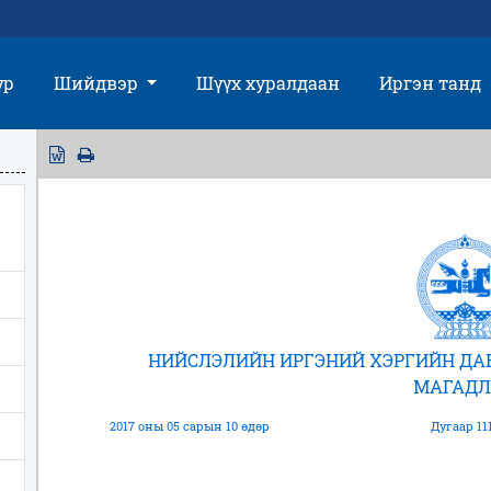
үр
Шийдвэр
Шүүх хуралдаан
Иргэн танд
НИЙСЛЭЛИЙН ИРГЭНИЙ ХЭРГИЙН Д
МАГАДЛ
2017 оны 05 сарын 10 өдөр
Дугаар 11