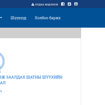
Алдаа мэдээлэх
Шүүхүүд
Холбоо барих
АВЖ ЗААЛДАХ ШАТНЫ ШҮҮХИЙН
АЛ
15