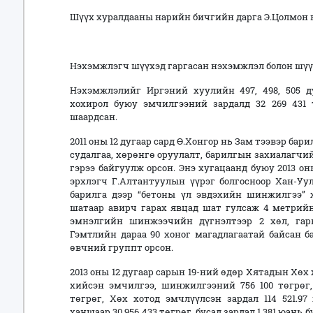
Шүүх хуралдааны нарийн бичгийн дарга Э.Цолмон н
Нэхэмжлэгч шүүхэд гаргасан нэхэмжлэл болон шүүх
Нэхэмжлэлийг Иргэний хуулийн 497, 498, 505 д
хохирол буюу эмчилгээний зардалд 32 269 431 
шаардсан.
2011 оны 12 дугаар сард Ө.Хонгор нь Зам тээвэр ба
судалгаа, хөрөнгө оруулалт, барилгын захиалаг
гэрээ байгуулж орсон. Энэ хугацаанд буюу 2013 о
эрхлэгч Г.Алтантуулын үүрэг болгосноор Хан-Уу
барилга дээр “бетоны үл эвдэхийн шинжилгээ” х
шатаар авирч гарах явцад шат гулсаж 4 метрийн
эмнэлгийн шинжээчийн дүгнэлтээр 2 хөл, гар
Гэмтлийн дараа 90 хоног магадлагаатай байсан 
өвчний группт орсон.
2013 оны 12 дугаар сарын 19-ний өдөр Хятадын Хөх
хийсэн эмчилгээ, шинжилгээний 756 100 төгрөг,
төгрөг, Хөх хотод эмчлүүлсэн зардал 114 521.
ханшаар 30 956 433 төгрөг, бусад зардал 1 381 юань б