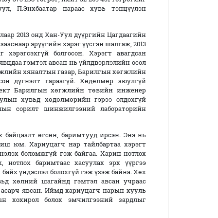
ул, П.Энхбаатар нараас хувь тэнцүүлэн
длаар 2013 онд Хан-Уул дүүргийн Цагдаагийн
 зааснаар эрүүгийн хэрэг үүсгэн шалгаж, 2013
 хэрэгсэхгүй болгосон. Хэрэгт авагдсан
явцдаа гэмтэл авсан нь үйлдвэрлэлийн осол
эжлийн хяналтын газар, Барилгын хөгжлийн
сон дүгнэлт гараагүй. Хөдөлмөр аюулгүй
бъект Барилгын хөгжлийн төвийн инженер
туулын хувьд хөдөлмөрийн гэрээ олдохгүй
алын сорилт шинжилгээний лабораторийн
ж байцаалт өгсөн, баримтууд ирсэн. Энэ нь
биш юм. Хариуцагч нар тайлбартаа хэрэгт
элэх боломжгүй гэж байгаа. Харин нотлох
, нотлох баримтаас хасуулах эрх үүргээ
 байх үндэслэл болохгүй гэж үзэж байна. Хөх
вьд хөлний шагайнд гэмтэл авсан учраас
 асарч явсан. Иймд хариуцагч нарын хууль
ын хохирол болох эмчилгээний зардлыг