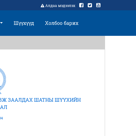
Алдаа мэдээлэх
Шүүхүүд
Холбоо барих
АВЖ ЗААЛДАХ ШАТНЫ ШҮҮХИЙН
АЛ
84