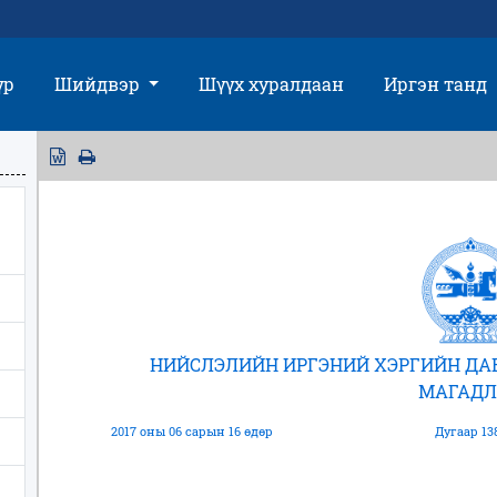
үр
Шийдвэр
Шүүх хуралдаан
Иргэн танд
НИЙСЛЭЛИЙН ИРГЭНИЙ ХЭРГИЙН Д
МАГАДЛ
2017 оны 06 сарын 16 өдөр
Дугаар 13