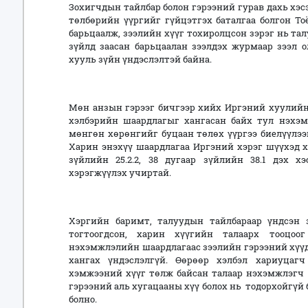
Зохигчдын тайлбар болон гэрээний гурав дахь хэс
төлбөрийн үүргийг гүйцэтгэх баталгаа болгон То
барьцаалж, зээлийн хүүг тохиролцсон зэрэг нь та
зүйлд заасан барьцаалан зээлдэх журмаар зээл о
хууль зүйн үндэслэлтэй байна.
Мөн анзын гэрээг бичгээр хийх Иргэний хуулийн 2
хэлбэрийн шаардлагыг хангасан байх тул нэхэм
мөнгөн хөрөнгийг буцаан төлөх үүргээ биелүүлээ
Харин энэхүү шаардлагаа Иргэний хэрэг шүүхэд 
зүйлийн 25.2.2, 38 дугаар зүйлийн 38.1 дэх х
хэрэгжүүлэх учиртай.
Хэргийн баримт, талуудын тайлбараар үндсэн з
тогтоогдсон, харин хүүгийн талаарх тооцоо
нэхэмжлэлийн шаардлагаас зээлийн гэрээний хүүд 
хангах үндэслэлгүй. Өөрөөр хэлбэл хариуцагч
хэмжээний хүүг төлж байсан талаар нэхэмжлэгч т
гэрээний аль хугацааны хүү болох нь тодорхойгүй
болно.