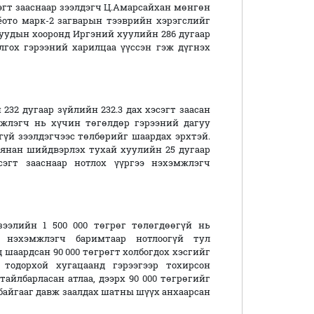
эгт зааснаар зээлдэгч Ц.Амарсайхан мөнгөн
ёото марк-2 загварын тээврийн хэрэгслийг
луудын хооронд Иргэний хуулийн 286 дугаар
лгох гэрээний харилцаа үүссэн гэж дүгнэх
32 дугаар зүйлийн 232.3 дах хэсэгт заасан
жлэгч нь хүчин төгөлдөр гэрээний дагуу
гүй зээлдэгчээс төлбөрийг шаардах эрхтэй.
хянан шийдвэрлэх тухай хуулийн 25 дугаар
эсэгт зааснаар нотлох үүргээ нэхэмжлэгч
ээлийн 1 500 000 төгрөг төлөгдөөгүй нь
г нэхэмжлэгч баримтаар нотлоогүй тул
шаардсан 90 000 төгрөгт холбогдох хэсгийг
 тодорхой хугацаанд гэрээгээр тохирсон
айлбарласан атлаа, дээрх 90 000 төгрөгийг
 байгааг давж заалдах шатны шүүх анхаарсан