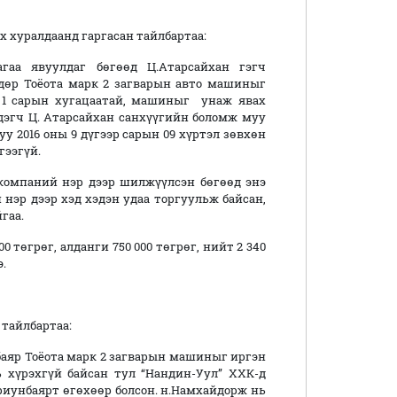
 хуралдаанд гаргасан тайлбартаа:
аа явуулдаг бөгөөд Ц.Атарсайхан гэгч
өдөр Тоёота марк 2 загварын авто машиныг
, 1 сарын хугацаатай, машиныг унаж явах
лдэгч Ц. Атарсайхан санхүүгийн боломж муу
уу 2016 оны 9 дүгээр сарын 09 хүртэл зөвхөн
гээгүй.
компаний нэр дээр шилжүүлсэн бөгөөд энэ
нэр дээр хэд хэдэн удаа торгуульж байсан,
гаа.
00 төгрөг, алданги 750 000 төгрөг, нийт 2 340
.
 тайлбартаа:
нбаяр Тоёота марк 2 загварын машиныг иргэн
ь хүрэхгүй байсан тул “Нандин-Уул” ХХК-д
Ариунбаярт өгөхөөр болсон. н.Намхайдорж нь