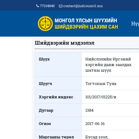
77104949
contact@judcouncil.mn
Нү
Шийдвэрийн мэдээлэл
Шүүх
Нийслэлийн Иргэний
хэргийн давж заалдах
шатны шүүх
Шүүгч
Тогтохын Туяа
Хэргийн индекс
101/2017/01225/и
Дугаар
1384
Огноо
2017-06-16
Маргааны төрөл
Бусад зээл,