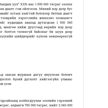
Нандин уул” ХХК-иас 1 500 000 төгрөг зээлэх
лан даалт гэж ойлгосон. Миний нэр дээр бус
амайг хотын хаягтай болохоор батлан даагч
с тээврийн хэрэгслийн жинхэнэ эзэмшигч
ийг худалдан авахад дутагдсан 1 500 000
д, мөнгөө хийж дуусгаад өөрийн нэр дээр
ог болтол төлөөгүй байсныг би шүүх дээр
 шүүхийн шийдвэрийг хүлээн зөвшөөрөхгүй
ьд заасан журмын дагуу явуулсан боловч
дэслэл бүхий дүгнэлт хийгээгүйн улмаас
ж үзэв.
арсайханд холбогдуулан зээлийн гэрээний
төгрөг, алданги 750 000 төгрөг, нийт 2 340 000