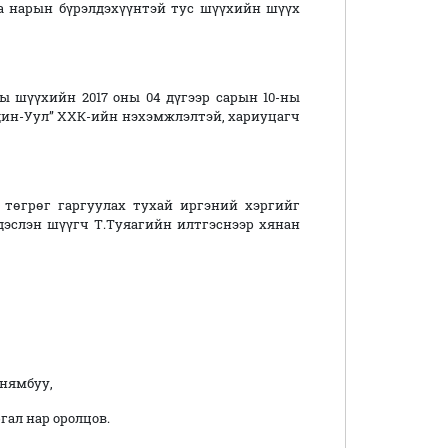
яа нарын бүрэлдэхүүнтэй тус шүүхийн шүүх
 шүүхийн 2017 оны 04 дүгээр сарын 10-ны
ндин-Уул” ХХК-ийн нэхэмжлэлтэй, хариуцагч
 төгрөг гаргуулах тухай иргэний хэргийг
дэслэн шүүгч Т.Туяагийн илтгэснээр хянан
нямбуу,
ал нар оролцов.