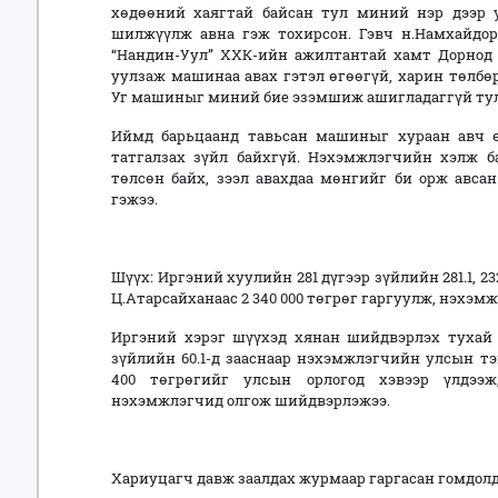
хөдөөний хаягтай байсан тул миний нэр дээр у
шилжүүлж авна гэж тохирсон. Гэвч н.Намхайдор
“Нандин-Уул” ХХК-ийн ажилтантай хамт Дорнод
уулзаж машинаа авах гэтэл өгөөгүй, харин төлбө
Уг машиныг миний бие эзэмшиж ашигладаггүй тул
Иймд барьцаанд тавьсан машиныг хураан авч ө
татгалзах зүйл байхгүй. Нэхэмжлэгчийн хэлж б
төлсөн байх, зээл авахдаа мөнгийг би орж авсан
гэжээ.
Шүүх: Иргэний хуулийн 281 дүгээр зүйлийн 281.1, 2
Ц.Атарсайханаас 2 340 000 төгрөг гаргуулж, нэхэм
Иргэний хэрэг шүүхэд хянан шийдвэрлэх тухай х
зүйлийн 60.1-д зааснаар нэхэмжлэгчийн улсын т
400 төгрөгийг улсын орлогод хэвээр үлдээж,
нэхэмжлэгчид олгож шийдвэрлэжээ.
Хариуцагч давж заалдах журмаар гаргасан гомдолд