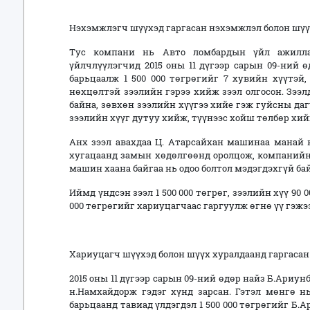
Нэхэмжлэгч шүүхэд гаргасан нэхэмжлэл болон шүүх
Тус компани нь Авто ломбардын үйл ажиллаг
үйлчлүүлэгчид 2015 оны 11 дүгээр сарын 09-ний 
барьцаалж 1 500 000 төгрөгийг 7 хувийн хүүтэй
нөхцөлтэй зээлийн гэрээ хийж зээл олгосон. Зээ
байна, зөвхөн зээлийн хүүгээ хийе гэж гуйсны даг
зээлийн хүүг дутуу хийж, түүнээс хойш төлбөр хий
Анх зээл авахдаа Ц. Атарсайхан машинаа манай 
хугацаанд замын хөдөлгөөнд оролцож, компанийн 
машин хаана байгаа нь одоо болтол мэдэгдэхгүй бай
Иймд үндсэн зээл 1 500 000 төгрөг, зээлийн хүү 90 0
000 төгрөгийг хариуцагчаас гаргуулж өгнө үү гэжээ
Хариуцагч шүүхэд болон шүүх хуралдаанд гаргасан
2015 оны 11 дүгээр сарын 09-ний өдөр найз Б.Ариу
н.Намхайдорж гэдэг хүнд зарсан. Гэтэл мөнгө н
барьцаанд тавиад үлдэгдэл 1 500 000 төгрөгийг Б.