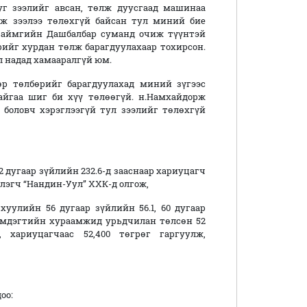
г зээлийг авсан, төлж дуусгаад машинаа
ж зээлээ төлөхгүй байсан тул миний бие
 аймгийн Дашбалбар суманд очиж түүнтэй
рийг хурдан төлж барагдуулахаар тохирсон.
 надад хамааралгүй юм.
р төлбөрийг барагдуулахад миний зүгээс
айгаа шиг би хүү төлөөгүй. н.Намхайдорж
 боловч хэрэглээгүй тул зээлийг төлөхгүй
32 дугаар зүйлийн 232.6-д зааснаар хариуцагч
жлэгч “Нандин-Уул” ХХК-д олгож,
уулийн 56 дугаар зүйлийн 56.1, 60 дугаар
эмдэгтийн хураамжид урьдчилан төлсөн 52
 хариуцагчаас 52,400 төгрөг гаргуулж,
оо: