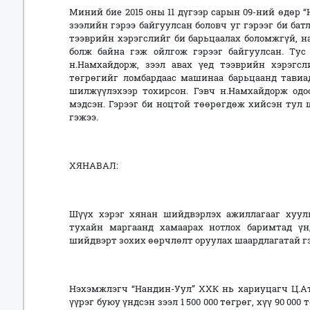
Миний бие 2015 оны 11 дүгээр сарын 09-ний өдөр “
зээлийн гэрээ байгуулсан боловч уг гэрээг би бат
тээврийн хэрэгслийг би барьцаалах боломжгүй, н
болж байна гэж ойлгож гэрээг байгуулсан. Ту
н.Намхайдорж, зээл авах үед тээврийн хэрэгсл
төгрөгийг ломбардаас машинаа барьцаанд тавиа
шилжүүлэхээр тохирсон. Гэвч н.Намхайдорж одо
мэдсэн. Гэрээг би ноцтой төөрөгдөж хийсэн тул
гэжээ.
ХЯНАВАЛ:
Шүүх хэрэг хянан шийдвэрлэх ажиллагааг хуул
тухайн маргаанд хамаарах нотлох баримтад үн
шийдвэрт зохих өөрчлөлт оруулах шаардлагатай гэ
Нэхэмжлэгч “Нандин-Уул” ХХК нь хариуцагч Ц.Ат
үүрэг буюу үндсэн зээл 1 500 000 төгрөг, хүү 90 000 