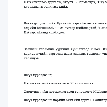
Ц.Ичинхорлоо даргалж, шүүгч Б.Нармандах, Т.Ту
хуралдааны танхимд хийж,
Баянзүрх дүүргийн Иргэний хэргийн анхан шатны
өдрийн 101/ШШ2017/01225 дугаар шийдвэртэй, “На
Ц.Атарсайханд холбогдох,
Зээлийн гэрээний үүргийн гүйцэтгэлд 2 340 000
хариуцагчийн гаргасан давж заалдах гомдлыг үн
хэлэлцэв.
Шүүх хуралдаанд:
Нэхэмжлэгчийн өмгөөлөгч Э.Билигсайхан,
Хариуцагчийн итгэмжлэгдсэн төлөөлөгч М.Шарав
Шүүх хуралдааны нарийн бичгийн дарга Б.Баянжарг