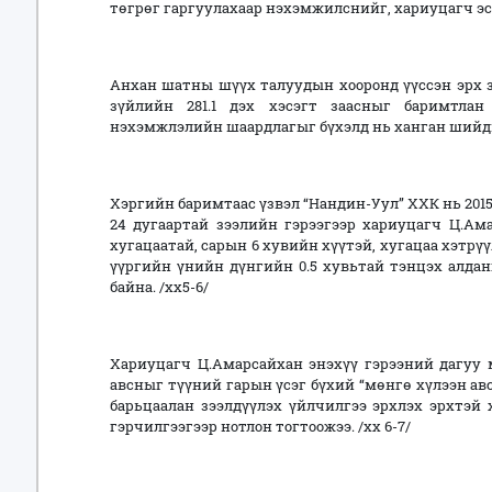
төгрөг гаргуулахаар нэхэмжилснийг, хариуцагч э
Анхан шатны шүүх талуудын хооронд үүссэн эрх з
зүйлийн 281.1 дэх хэсэгт заасныг баримтлан
нэхэмжлэлийн шаардлагыг бүхэлд нь ханган шийдв
Хэргийн баримтаас үзвэл “Нандин-Уул” ХХК нь 2015
24 дугаартай зээлийн гэрээгээр хариуцагч Ц.Ама
хугацаатай, сарын 6 хувийн хүүтэй, хугацаа хэтрү
үүргийн үнийн дүнгийн 0.5 хувьтай тэнцэх алда
байна. /хх5-6/
Хариуцагч Ц.Амарсайхан энэхүү гэрээний дагуу
авсныг түүний гарын үсэг бүхий “мөнгө хүлээн ав
барьцаалан зээлдүүлэх үйлчилгээ эрхлэх эрхтэй
гэрчилгээгээр нотлон тогтоожээ. /хх 6-7/