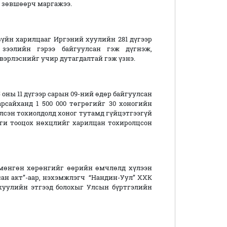
с зөвшөөрч маргажээ.
үйн харилцааг Иргэний хуулийн 281 дүгээр
 зээлийн гэрээ байгуулсан гэж дүгнэж,
эрлэснийг учир дутагдалтай гэж үзнэ.
 оны 11 дүгээр сарын 09-ний өдөр байгуулсан
рсайханд 1 500 000 төгрөгийг 30 хоногийн
үлсэн тохиолдолд хоног тутамд гүйцэтгээгүй
нги тооцох нөхцлийг харилцан тохиролцсон
 мөнгөн хөрөнгийг өөрийн өмчлөлд хүлээн
сан акт”-аар, нэхэмжлэгч “Нандин-Уул” ХХК
 хуулийн этгээд болохыг Улсын бүртгэлийн