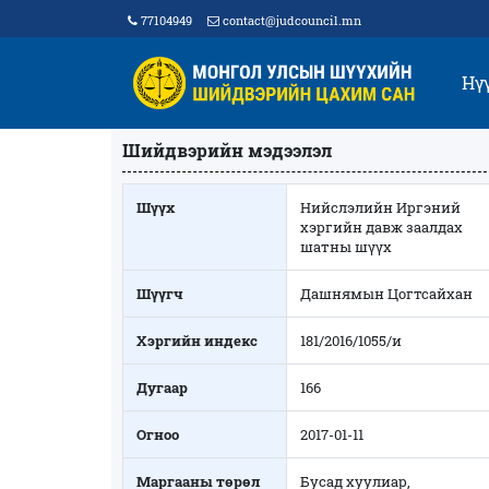
77104949
contact@judcouncil.mn
Нү
Шийдвэрийн мэдээлэл
Шүүх
Нийслэлийн Иргэний
хэргийн давж заалдах
шатны шүүх
Шүүгч
Дашнямын Цогтсайхан
Хэргийн индекс
181/2016/1055/и
Дугаар
166
Огноо
2017-01-11
Маргааны төрөл
Бусад хуулиар,