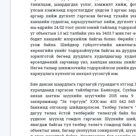
танилцаж, шаардагдах үзлэг, хэмжилт хийж, фот
улсын хэмжээнд хэрэглэгддэг үндсэн 3 аргаас за
аргаар хийж дүгнэлт гаргасан бөгөөд тухайн үе
ханшийн судалгаа, харьцуулалтыг хийж, дүгнэлт га
ны өдрийн 24/Ш тоот үнэлгээний тайланд тодорхой
уг объектын 1.0 м2 талбайн үнэ нь 3403.7 мян.төг
бодит ханшийг илэрхийлж байгаа болно. Өөрийн 
үзэж байна. Шийдвэр гүйцэтгэлийн ажиллаг
хөрөнгийн үнийг тодорхойлуулж байгаа нь дуудла
зорилготой бөгөөд дуудлага худалдаагаар худа
өрсөлдөөний зарчмаар үнэ, хаялцан анхны үнийг
Нөгөө талаар шинжээчийн тодорхойлсон үнийн дүнг
хариуцлага хүлээлгэх нөхцөл үүсэхгүй юм.
Бие даасан шаардлага гаргаагүй гуравдагч этгээ
хуралдаанд гаргасан тайлбартаа: Баянзүрх, Сүхб
анхан шатны шүүхийн шүүгчийн 2015 оны 9 д
захирамжаар “Эх тэргүүн” ХХК-иас 403 642 64
банкинд олгохоор шийдвэрлэсэн. Төлбөр төлөгч
дагуу төлөх ёстой төлбөрийг төлөхгүй байх бо
үүднээс шүүхэд гомдол гаргасан. Шүүхийн ший
явагдаж байгаа тул төлбөр төлөгч гомдоод байх 
объектыг авах, багаар үнэлүүлэх сонирхолгүй, шү