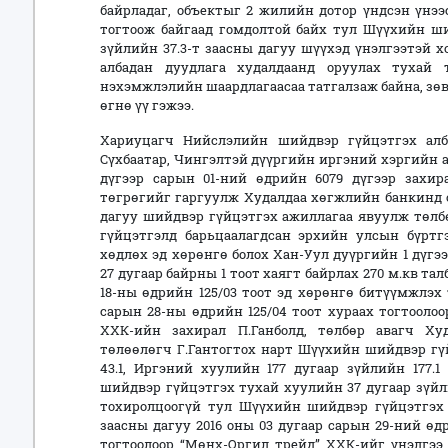
байрладаг, объектыг 2 жилийн дотор үндсэн үнээс
тогтоож байгаад гомдолтой байх тул Шүүхийн ши
зүйлийн 37.3-т заасны дагуу шүүхэд үнэлгээтэй х
албадан дуудлага худалдаанд оруулах тухай 
нэхэмжлэлийн шаардлагаасаа татгалзаж байна, зө
өгнө үү гэжээ.
Хариуцагч Нийслэлийн шийдвэр гүйцэтгэх алба
Сүхбаатар, Чингэлтэй дүүргийн иргэний хэргийн 
дүгээр сарын 01-ний өдрийн 6079 дүгээр захир
төгрөгийг гаргуулж Худалдаа хөгжлийн банкинд 
дагуу шийдвэр гүйцэтгэх ажиллагаа явуулж төлб
гүйцэтгэлд барьцаалагдсан эрхийн улсын бүртгэ
хөдлөх эд хөрөнгө болох Хан-Уул дуүргийн 1 дүг
27 дугаар байрны 1 тоот хаягт байрлах 270 м.кв та
18-ны өдрийн 125/03 тоот эд хөрөнгө битүүмжлэх 
сарын 28-ны өдрийн 125/04 тоот хураах тогтоолоо
ХХК-ийн захирал П.Ганболд, төлбөр авагч Х
төлөөлөгч Г.Гантогтох нарт Шүүхийн шийдвэр гү
43.1, Иргэний хуулийн 177 дугаар зүйлийн 177.
шийдвэр гүйцэтгэх тухай хуулийн 37 дугаар зүйли
тохиролцоогүй тул Шүүхийн шийдвэр гүйцэтгэх т
заасны дагуу 2016 оны 03 дугаар сарын 29-ний ө
тогтоолоор “Мөнх-Оргил трейд” ХХК-ийг үнэлгэ