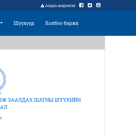
Алдаа мэдээлэх
Шүүхүүд
Холбоо барих
АВЖ ЗААЛДАХ ШАТНЫ ШҮҮХИЙН
АЛ
6