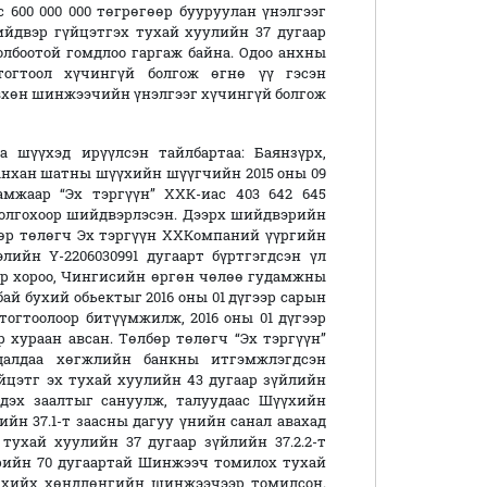
 600 000 000 төгрөгөөр бууруулан үнэлгээг
йдвэр гүйцэтгэх тухай хуулийн 37 дугаар
олбоотой гомдлоо гаргаж байна. Одоо анхны
тогтоол хүчингүй болгож өгнө үү гэсэн
вхөн шинжээчийн үнэлгээг хүчингүй болгож
 шүүхэд ирүүлсэн тайлбартаа: Баянзүрх,
анхан шатны шүүхийн шүүгчийн 2015 оны 09
амжаар “Эх тэргүүн” ХХК-иас 403 642 645
олгохоор шийдвэрлэсэн. Дээрх шийдвэрийн
өр төлөгч Эх тэргүүн ХХКомпаний үүргийн
лийн Ү-2206030991 дугаарт бүртгэгдсэн үл
ээр хороо, Чингисийн өргөн чөлөө гудамжны
лбай бухий обьектыг 2016 оны 01 дүгээр сарын
тогтоолоор битүүмжилж, 2016 оны 01 дүгээр
р хураан авсан. Төлбөр төлөгч “Эх тэргүүн”
удалдаа хөгжлийн банкны итгэмжлэгдсэн
йцэтг эх тухай хуулийн 43 дугаар зүйлийн
1 дэх заалтыг сануулж, талуудаас Шүүхийн
йн 37.1-т заасны дагуу үнийн санал авахад
ухай хуулийн 37 дугаар зүйлийн 37.2.2-т
дрийн 70 дугаартай Шинжээч томилох тухай
э хийх хөндлөнгийн шинжээчээр томилсон.