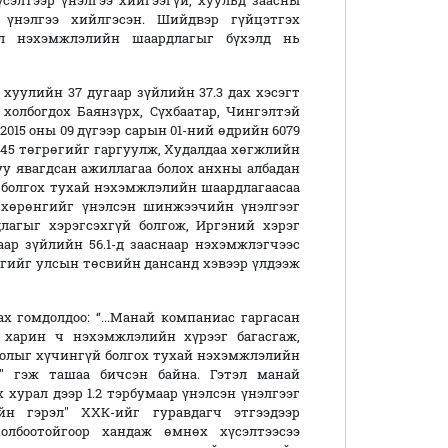
үсэлтээр үнэлгээ хийгээгүй, хуульд заасны
үнэлгээ хийлгэсэн. Шийдвэр гүйцэтгэх
ул нэхэмжлэлийн шаардлагыг бүхэлд нь
ийн 37 дугаар зүйлийн 37.3 дах хэсэгт
холбогдох Баянзүрх, Сүхбаатар, Чингэлтэй
15 оны 09 дүгээр сарын 01-ний өдрийн 6079
 645 төгрөгийг гаргуулж, Худалдаа хөгжлийн
у явагдсан ажиллагаа болох анхны албадан
 болгох тухай нэхэмжлэлийн шаардлагаасаа
 хөрөнгийг үнэлсэн шинжээчийн үнэлгээг
агыг хэрэгсэхгүй болгож, Иргэний хэрэг
ар зүйлийн 56.1-д зааснаар нэхэмжлэгчээс
гийг улсын төсвийн дансанд хэвээр үлдээж
 гомдолдоо: “...Манай компаниас гаргасан
 харин ч нэхэмжлэлийн хүрээг багасгаж,
тоолыг хүчингүй болгох тухай нэхэмжлэлийн
ж" гэж ташаа бичсэн байна. Гэтэл манай
урал дээр 1.2 тэрбумаар үнэлсэн үнэлгээг
йн гэрэл" ХХК-ийг гуравдагч этгээдээр
холбоотойгоор хандаж өмнөх хүсэлтээсээ