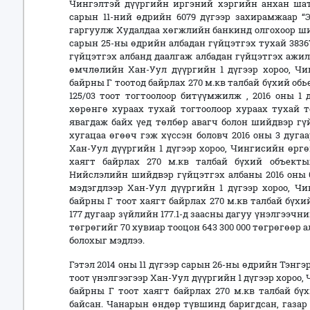
Чингэлтэй дүүргийн иргэний хэргийн анхан ша
сарын 11-ний өдрийн 6079 дүгээр захирамжаар “Э
гаргуулж Худалдаа хөгжлийн банкинд олгохоор ший
сарын 25-ны өдрийн албадан гүйцэтгэх тухай 383
гүйцэтгэх албанд даалгаж албадан гүйцэтгэх ажил
өмчлөлийн Хан-Уул дүүргийн 1 дүгээр хороо, Ч
байрны Г тоотод байрлах 270 м.кв талбай бүхий обь
125/03 тоот тогтоолоор битүүмжилж , 2016 оны 1 
хөрөнгө хураах тухай тогтоолоор хураах тухай 
явагдаж байх үед төлбөр авагч болон шийдвэр гү
хугацаа өгөөч гэж хүссэн боловч 2016 оны 3 дуг
Хан-Уул дүүргийн 1 дүгээр хороо, Чингисийн өрг
хаягт байрлах 270 м.кв талбай бүхий объектыг
Нийслэлийн шийдвэр гүйцэтгэх албаны 2016 оны 0
мэдэгдлээр Хан-Уул дүүргийн 1 дүгээр хороо, Ч
байрны Г тоот хаягт байрлах 270 м.кв талбай бү
177 дугаар зүйлийн 177.1-д заасны дагуу үнэлгээчний
төгрөгийг 70 хувиар тооцон 643 300 000 төгрөгөөр 
болохыг мэдлээ.
Гэтэл 2014 оны 11 дүгээр сарын 26-ны өдрийн Тэнг
тоот үнэлгээгээр Хан-Уул дүүргийн 1 дүгээр хороо
байрны Г тоот хаягт байрлах 270 м.кв талбай бүх
байсан. Чанарын өндөр түвшинд баригдсан, газар