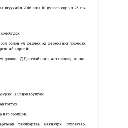
ы шүүхийн 2016 оны 10 дугаар сарын 25-ны
 холобгдох
оол болон үл хөдлөх эд хөрөнгийг үнэлсэн
иргэний хэргийг
ндэслэн, Д.Цогтсайханы илтгэснээр хянан
сүрэн, Н.Эрдэнэбулган
Гантогтох
 нар оролцов.
гасан тайлбартаа: Баянзүрх, Сүхбаатар,