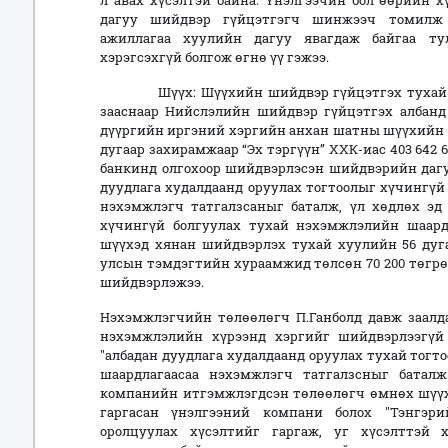
л авах хүсэлтэй байна. Үнэлгээчин бол өөрийн х
дагуу шийдвэр гүйцэтгэгч шинжээч томилж 
ажиллагаа хуулийн дагуу явагдаж байгаа т
хэрэгсэхгүй болгож өгнө үү гэжээ.
Шүүх: Шүүхийн шийдвэр гүйцэтгэх тухай хуул
зааснаар Нийслэлийн шийдвэр гүйцэтгэх албанд 
дүүргийн иргэний хэргийн анхан шатны шүүхийн 20
дугаар захирамжаар “Эх тэргүүн” ХХК-иас 403 642
банкинд олгохоор шийдвэрлэсэн шийдвэрийн дагу
дуудлага худалдаанд оруулах тогтоолыг хүчингүй
нэхэмжлэгч татгалзсаныг баталж, үл хөдлөх эд
хүчингүй болгуулах тухай нэхэмжлэлийн шаардл
шүүхэд хянан шийдвэрлэх тухай хуулийн 56 дуга
улсын тэмдэгтийн хураамжид төлсөн 70 200 төгрө
шийдвэрлэжээ.
Нэхэмжлэгчийн төлөөлөгч П.Ганболд давж заалдах
нэхэмжлэлийн хүрээнд хэргийг шийдвэрлээгүй
"албадан дуудлага худалдаанд оруулах тухай тог
шаардлагаасаа нэхэмжлэгч татгалзсныг батал
компанийн итгэмжлэгдсэн төлөөлөгч өмнөх шүүх х
гаргасан үнэлгээний компани болох "Тэнгэри
оролцуулах хүсэлтийг гаргаж, уг хүсэлттэй 