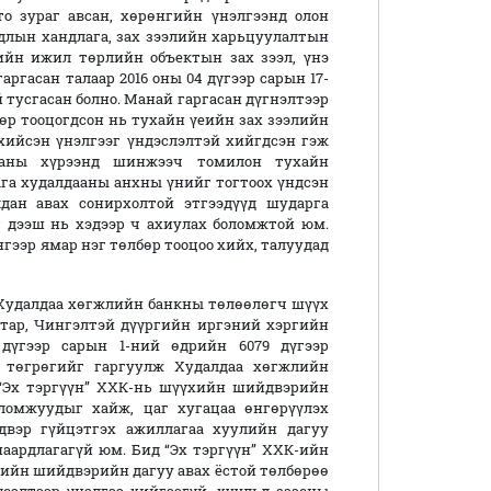
о зураг авсан, хөрөнгийн үнэлгээнд олон
рдлын хандлага, зах зээлийн харьцуулалтын
ийн ижил төрлийн объектын зах зээл, үнэ
ргасан талаар 2016 оны 04 дүгээр сарын 17-
 тусгасан болно. Манай гаргасан дүгнэлтээр
-өөр тооцогдсон нь тухайн үеийн зах зээлийн
хийсэн үнэлгээг үндэслэлтэй хийгдсэн гэж
ааны хүрээнд шинжээч томилон тухайн
га худалдааны анхны үнийг тогтоох үндсэн
лдан авах сонирхолтой этгээдүүд шударга
 дээш нь хэдээр ч ахиулах боломжтой юм.
ээр ямар нэг төлбөр тооцоо хийх, талуудад
д Худалдаа хөгжлийн банкны төлөөлөгч шүүх
аатар, Чингэлтэй дүүргийн иргэний хэргийн
үгээр сарын 1-ний өдрийн 6079 дүгээр
5 төгрөгийг гаргуулж Худалдаа хөгжлийн
 “Эх тэргүүн” ХХК-нь шүүхийн шийдвэрийн
ломжуудыг хайж, цаг хугацаа өнгөрүүлэх
двэр гүйцэтгэх ажиллагаа хуулийн дагуу
шаардлагагүй юм. Бид “Эх тэргүүн” ХХК-ийн
үхийн шийдвэрийн дагуу авах ёстой төлбөрөө