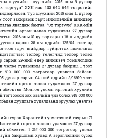
тны шүүхийн шүүгчийн 2015 оны 9 дүгээр
х тэргүүн” ХХК-иас 403 642 645 төгрөгийг
двэрлэсэн. Тус шүүхийн 2015 оны 11 дүгээр
67 тоот захирамж гарч Нийслэлийн шийдвэр
лагаа явагдаж байгаа. “Эх тэргүүн” ХХК-ийн
ингисийн өргөн чөлөө гудамжны 27 дугаар
ектыг 2016 оны 01 дүгээр сарын 18-ны өдрийн
дүүгээр сарын 28-ны өдрийн 125/04 тоот эд
тогтоол гарч шийдвэр гүйцэтгэх ажиллагаа
йцэттэгчээс төлбөр төлөгчид төлбөр төлөх
аар сарын 29-ний өдөр шинжээч томилогдож
өн чөлөө гудамжны 27 дугаар байрны 1 тоот
 919 000 000 төгрөгөөр үнэлсэн байсан.
5 дугаар сарын 04-ний өдрийн 3/16819 тоот
ингисийн өргөн чөлөө гудамжны 27 дугаар
хий обьектыг Монгол улсын иргэний хуулийн
 тогтоосон зах зээлийн үнэ болох 919 000 000
албадан дуудлага худалдаанд оруулах үнэлгээ
эрийн гэрэл Хөрөнгийн үнэлгээний газрын 71
, Чингисийн өргөн чөлөө гудамжны 27 дугаар
ий обьектыг 1 215 000 000 төгрөгөөр үнэлж
 зүйн байршлын хувьд А зэрэглэлийн бүсэд