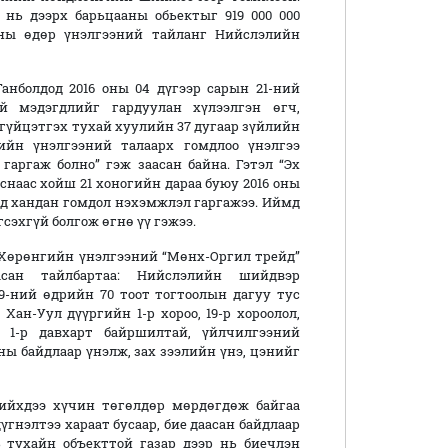
нь дээрх барьцааны обьектыг 919 000 000
-ны өдөр үнэлгээний тайланг Нийслэлийн
анболдод 2016 оны 04 дүгээр сарын 21-ний
ий мэдэгдлийг гардуулан хүлээлгэн өгч,
гүйцэтгэх тухай хуулийн 37 дугаар зүйлийн
гийн үнэлгээний талаарх гомдлоо үнэлгээ
гаргаж болно” гэж заасан байна. Гэтэл “Эх
снаас хойш 21 хоногийн дараа буюу 2016 оны
хэд хандан гомдол нэхэмжлэл гаргажээ. Иймд
сэхгүй болгож өгнө үү гэжээ.
д Хөрөнгийн үнэлгээний “Мөнх-Оргил трейд”
сан тайлбартаа: Нийслэлийн шийдвэр
9-ний өдрийн 70 тоот тогтоолын дагуу тус
н-Уул дүүргийн 1-р хороо, 19-р хороолол,
 1-р давхарт байршилтай, үйлчилгээний
-ны байдлаар үнэлж, зах зээлийн үнэ, цэнийг
хийхдээ хүчин төгөлдөр мөрдөгдөж байгаа
үгнэлтээ хараат бусаар, бие даасан байдлаар
 тухайн объекттой газар дээр нь биечлэн