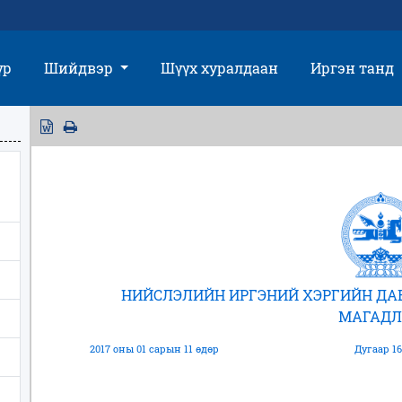
үр
Шийдвэр
Шүүх хуралдаан
Иргэн танд
НИЙСЛЭЛИЙН ИРГЭНИЙ ХЭРГИЙН Д
МАГАДЛ
2017 оны 01 сарын 11 өдөр
Дугаар 16