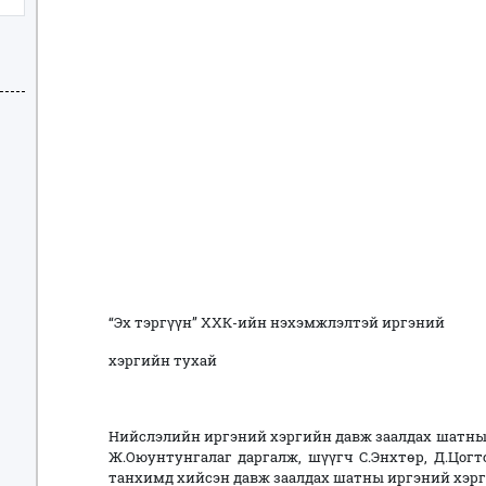
“Эх тэргүүн” ХХК-ийн нэхэмжлэлтэй иргэний
хэргийн тухай
Нийслэлийн иргэний хэргийн давж заалдах шатны
Ж.Оюунтунгалаг даргалж, шүүгч С.Энхтөр, Д.Цог
танхимд хийсэн давж заалдах шатны иргэний хэр