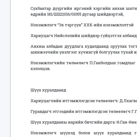
Сүхбаатар дүүргийн иргэний хэргийн анхан шатн
өдрийн 181/ШШ2016/01055 дугаар шийдвэртэй,
Нэхэмжлэгч “Эх тэргүүн” ХХК-ийн нэхэмжлэлтэй
Хариуцагч Нийслэлийн шийдвэр гүйцэтгэх албанд
Анхны албадан дуудлага худалдаанд оруулах тогт
шинжээчийн үнэлгээг хүчингүй болгуулах тухай 
Нэхэмжлэгчийн төлөөлөгч П.Ганболдын гомдлыг ү
хэлэлцэв.
Шүүх хуралдаанд
Хариуцагчийн итгэмжлэгдсэн төлөөлөгч: Д.Лхагва
Гуравдагч этгээдийн итгэмжлэгдсэн төлөөлөгч Г.
Шүүх хуралдааны нарийн бичгийн дарга: Ө.Ган-Өнөр
Нэхэмжлэгч шүүхэд болон шүүх хуралдаанд гар