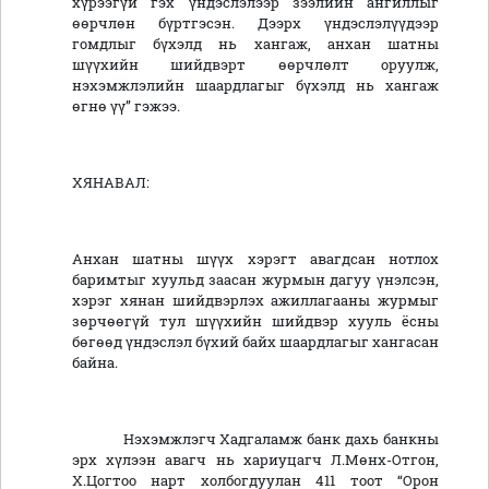
хүрээгүй гэх үндэслэлээр зээлийн ангиллыг
өөрчлөн бүртгэсэн. Дээрх үндэслэлүүдээр
гомдлыг бүхэлд нь хангаж, анхан шатны
шүүхийн шийдвэрт өөрчлөлт оруулж,
нэхэмжлэлийн шаардлагыг бүхэлд нь хангаж
өгнө үү” гэжээ.
ХЯНАВАЛ:
Анхан шатны шүүх хэрэгт авагдсан нотлох
баримтыг хуульд заасан журмын дагуу үнэлсэн,
хэрэг хянан шийдвэрлэх ажиллагааны журмыг
зөрчөөгүй тул шүүхийн шийдвэр хууль ёсны
бөгөөд үндэслэл бүхий байх шаардлагыг хангасан
байна.
Нэхэмжлэгч Хадгаламж банк дахь банкны
эрх хүлээн авагч нь хариуцагч Л.Мөнх-Отгон,
Х.Цогтоо нарт холбогдуулан 411 тоот “Орон