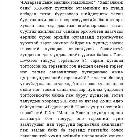
Ч.Аварзэд давж заалдах гомдолдоо: “...“Хадгаламж
банк” ХХК-ийг хуулийн этгээдийнх нь хувьд
албадан татан буулгахаар шийдвэрлэж татан
буулгах ажиллагааг хэрэгжүүлэхийг банкны эрх
хүлээн авагчид даалгаж шийдвэрлэсэн татан
буулгах ажиллагааг банкны эрх хүлээн авагчаас
өөрийн бүрэн эрхийн хугацаанд хэрэгжүүлэх
үүрэгтэй зэрэг нөхцөл байдал нь хуульд заасан
гэрээний хугацааг хэрэгжүүлэх боломжгүй
хүндэтгэн үзэх үндэслэлийг үүсгэж байсан. Гэвч
шүүхээс талууд гэрээндээ 84 сарын хугацаа
тогтоосон нь гэрээний гол нөхцөл бөгөөд гэрээг
нэг талын санаачилгаар хугацаанаас өмнө
цуцлах үндэслэлийг гэрээний 8.2-т заасан бөгөөд
уг зүйлд зааснаас үзэхэд банк гэрээг хугацаанаас
өмнө нэг талын санаачилгаар цуцлах үндэслэл
тогтоогдохгүй байна гэж буруу дүгнэсэн. Гэтэл
талуудын хооронд 2011 оны 09 дүгээр 22-ны өдөр
байгуулсан 411 дугаартай “Орон сууцны зээлийн
гэрээ”-ний 11.2-т “Монгол Улсын хуульд өөрөөр
заагаагүй бол талууд энэ гэрээний зүйл
заалтуудыг нэн тэргүүнд баримтлан ажиллана”
гэж заасан байх ба гэрээнд гэнэтийн болон
давагдашгүй хүчин зүйлийн нөлөөллийг хэрхэн