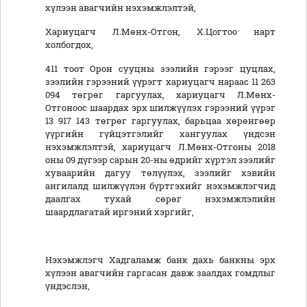
хүлээн авагчийн нэхэмжлэлтэй,
Хариуцагч Л.Мөнх-Отгон, Х.Цогтоо нарт
холбогдох,
411 тоот Орон сууцны зээлийн гэрээг цуцлах,
зээлийн гэрээний үүрэгт хариуцагч нараас 11 263
094 төгрөг гаргуулах, хариуцагч Л.Мөнх-
Отгоноос шаардах эрх шилжүүлэх гэрээний үүрэг
13 917 143 төгрөг гаргуулах, барьцаа хөрөнгөөр
үүргийн гүйцэтгэлийг хангуулах үндсэн
нэхэмжлэлтэй, хариуцагч Л.Мөнх-Отгоны 2018
оны 09 дүгээр сарын 20-ны өдрийг хүртэл зээлийг
хуваарийн дагуу төлүүлэх, зээлийг хэвийн
ангилалд шилжүүлэн бүртгэхийг нэхэмжлэгчид
даалгах тухай сөрөг нэхэмжлэлийн
шаардлагатай иргэний хэргийг,
Нэхэмжлэгч Хадгаламж банк дахь банкны эрх
хүлээн авагчийн гаргасан давж заалдах гомдлыг
үндэслэн,