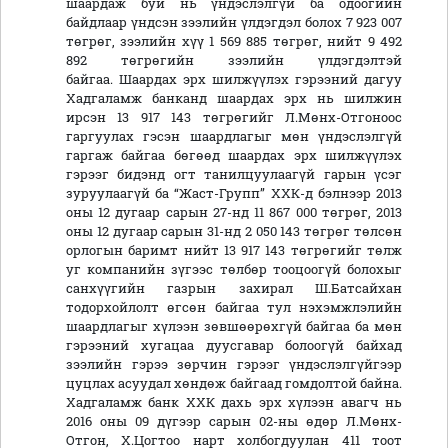
шаардаж буй нь үндэслэлгүй ба одоогийн
байдлаар үндсэн зээлийн үлдэгдэл болох 7 923 007
төгрөг, зээлийн хүү 1 569 885 төгрөг, нийт 9 492
892 төгрөгийн зээлийн үлдэгдэлтэй
байгаа. Шаардах эрх шилжүүлэх гэрээний дагуу
Хадгаламж банканд шаардах эрх нь шилжин
ирсэн 13 917 143 төгрөгийг Л.Мөнх-Отгоноос
гаргуулах гэсэн шаардлагыг мөн үндэслэлгүй
гаргаж байгаа бөгөөд шаардах эрх шилжүүлэх
гэрээг бидэнд огт танилцуулаагүй гарын үсэг
зуруулаагүй ба “Жаст-Групп” ХХК-д бэлнээр 2013
оны 12 дугаар сарын 27-нд 11 867 000 төгрөг, 2013
оны 12 дугаар сарын 31-нд 2 050 143 төгрөг төлсөн
орлогын баримт нийт 13 917 143 төгрөгийг төлж
уг компанийн зүгээс төлбөр тооцоогүй болохыг
санхүүгийн газрын захирал Ш.Батсайхан
тодорхойлолт өгсөн байгаа тул нэхэмжлэлийн
шаардлагыг хүлээн зөвшөөрөхгүй байгаа ба мөн
гэрээний хугацаа дуусгавар болоогүй байхад
зээлийн гэрээ зөрчин гэрээг үндэслэлгүйгээр
цуцлах асуудал хөндөж байгаад гомдолтой байна.
Хадгаламж банк ХХК дахь эрх хүлээн авагч нь
2016 оны 09 дүгээр сарын 02-ны өдөр Л.Мөнх-
Отгон, Х.Цогтоо нарт холбогдуулан 411 тоот