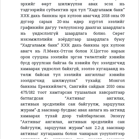
эрхийг өөрт шилжүүлэн авах эсэх нь
тэдгээрийн субъектив эрх тул “Хадгаламж банк”
ХХК дахь банкны эрх хүлээн авагчид 2018 оны 09
дүгээр сарын 20-ны өдөр хүртэл зээлийг
графикийн дагуу төлүүлэхээр даалгах шаардлага
нь үндэслэлгүй шаардлага болно. Сөрөг
нэхэмжлэлийн хоёрдугаар шаардлага буюу
“Хадгаламж банк” ХХК дахь банкны эрх хүлээн
авагч нь Л.Мөнх-Отгон болон Х.Цогтоо нарын
орон сууцны зээлийн эргэн төлөлтийг хэвийн
бусд оруулсан байгаа ба хэвийн бус зээлдэгчид
хамаарах үндэслэл байхгүй, зээлээ хугацаанд нь
төлж байсан тул зээлийн ангиллыг хэвийн
зээлдэгчид шилжүүлэх” тухайд: Монгол
банкны Ерөнхийлөгч, Сангийн сайдын 2010 оны
475/182 тоот хамтарсан тушаалын хавсралтаар
батлагдсан “Активыг ангилах,
активын эрсдэлийн сан байгуулж, зарцуулах
журам”-д зааснаар бусдаас авах авлага нь активд
хамаарах тухай дээр тайлбарласан. Энэхүү
“Активыг ангилах, активын эрсдэлийн сан
байгуулж, зарцуулах журам”-ын 2.2-д зааснаар
активыг хугацааны болон чанарын үзүүлэлтээр