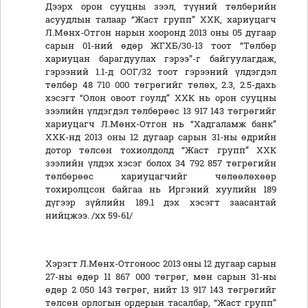
Дээрх орон сууцны зээл, түүний төлбөрийн
асуудлын талаар “Жаст групп” ХХК, хариуцагч
Л.Мөнх-Отгон нарын хооронд 2013 оны 05 дугаар
сарын 01-ний өдөр ЖГХБ/30-13 тоот “Төлбөр
хариуцан барагдуулах гэрээ”-г байгуулагдаж,
гэрээний 1.1-д ООГ/32 тоот гэрээний үлдэгдэл
төлбөр 48 710 000 төгрөгийг төлөх, 2.3, 2.5-дахь
хэсэгт “Олон овоот гоулд” ХХК нь орон сууцны
зээлийн үлдэгдэл төлбөрөөс 13 917 143 төгрөгийг
хариуцагч Л.Мөнх-Отгон нь “Хадгаламж банк”
ХХК-нд 2013 оны 12 дугаар сарын 31-ны өдрийн
дотор төлсөн тохиолдолд “Жаст групп” ХХК
зээлийн үлдэх хэсэг болох 34 792 857 төгрөгийн
төлбөрөөс хариуцагчийг чөлөөлөхөөр
тохиролцсон байгаа нь Иргэний хуулийн 189
дүгээр зүйлийн 189.1 дэх хэсэгт заасантай
нийцжээ. /хх 59-61/
Хэрэгт Л.Мөнх-Отгоноос 2013 оны 12 дугаар сарын
27-ны өдөр 11 867 000 төгрөг, мөн сарын 31-ны
өдөр 2 050 143 төгрөг, нийт 13 917 143 төгрөгийг
төлсөн орлогын ордерын тасалбар, “Жаст групп”