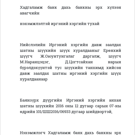
Хадгаламж банк дахь банкны эрх хүлээн
авагчийн
нэхэмжлэлтэй иргэний хэргийн тухай
Нийслэлийн Иргэний хэргийн давж заалдах
шатны шүүхийн шүүх хуралдааныг Ерөнхий
шүүгч Ж.Оюунтунгалаг даргалж, шүүгч
М.Наранцэцэг, Д.Цогтсайхан нарын
бүрэлдэхүүнтэй тус шүүхийн танхимд хийсэн
давж заалдах шатны иргэний хэргийн шүүх
хуралдаанаар
Баянзүрх дүүргийн Иргэний хэргийн анхан
шатны шүүхийн 2016 оны 12 дугаар сарын 07-ны
өдрийн 101/ШШ2016/06933 дугаар шийдвэртэй,
Нэхэмжлэгч Хадгаламж банк дахь банкны эрх