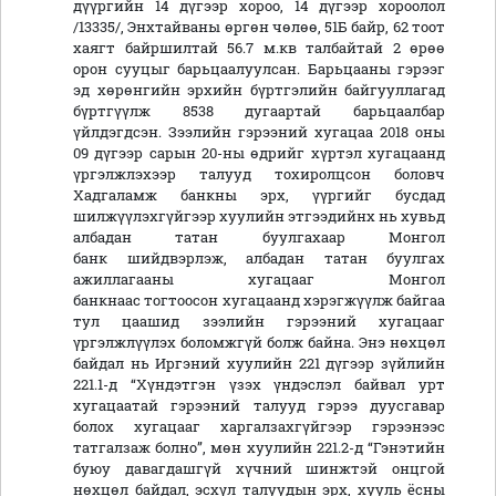
дүүргийн 14 дүгээр хороо, 14 дүгээр хороолол
/13335/, Энхтайваны өргөн чөлөө, 51Б байр, 62 тоот
хаягт байршилтай 56.7 м.кв талбайтай 2 өрөө
орон сууцыг барьцаалуулсан. Барьцааны гэрээг
эд хөрөнгийн эрхийн бүртгэлийн байгууллагад
бүртгүүлж 8538 дугаартай барьцаалбар
үйлдэгдсэн. Зээлийн гэрээний хугацаа 2018 оны
09 дүгээр сарын 20-ны өдрийг хүртэл хугацаанд
үргэлжлэхээр талууд тохиролцсон боловч
Хадгаламж банкны эрх, үүргийг бусдад
шилжүүлэхгүйгээр хуулийн этгээдийнх нь хувьд
албадан татан буулгахаар Монгол
банк шийдвэрлэж, албадан татан буулгах
ажиллагааны хугацааг Монгол
банкнаас тогтоосон хугацаанд хэрэгжүүлж байгаа
тул цаашид зээлийн гэрээний хугацааг
үргэлжлүүлэх боломжгүй болж байна. Энэ нөхцөл
байдал нь Иргэний хуулийн 221 дүгээр зүйлийн
221.1-д “Хүндэтгэн үзэх үндэслэл байвал урт
хугацаатай гэрээний талууд гэрээ дуусгавар
болох хугацааг харгалзахгүйгээр гэрээнээс
татгалзаж болно”, мөн хуулийн 221.2-д “Гэнэтийн
буюу давагдашгүй хүчний шинжтэй онцгой
нөхцөл байдал, эсхүл талуудын эрх, хууль ёсны