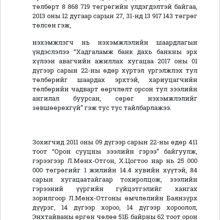
төлбөрт 8 868 719 төгрөгийн үлдэгдэлтэй байгаа,
2013 оны 12 дугаар сарын 27, 31-нд 13 917 143 төгрөг
төлсөн гэж,
нэхэмжлэгч нь нэхэмжлэлийн шаардлагын
үндэслэлээ “Хадгаламж банк дахь банкны эрх
хүлээн авагчийн ажиллах хугацаа 2017 оны 01
дүгээр сарын 22-ны өдөр хүртэл үргэлжлэх тул
төлбөрийг шаардах эрхтэй, хариуцагчийн
төлбөрийн чадварт өөрчлөлт орсон тул зээлийн
ангилал буурсан, сөрөг нэхэмжлэлийг
зөвшөөрөхгүй” гэж тус тус тайлбарлажээ.
Зохигчид 2011 оны 09 дүгээр сарын 22-ны өдөр 411
тоот “Орон сууцны зээлийн гэрээ” байгуулж,
гэрээгээр Л.Мөнх-Отгон, Х.Цогтоо нар нь 25 000
000 төгрөгийг 1 жилийн 14.4 хувийн хүүтэй, 84
сарын хугацаатайгаар тохиролцож, зээлийн
гэрээний үүргийн гүйцэтгэлийг хангах
зорилгоор Л.Мөнх-Отгоны өмчлөлийн Баянзүрх
дүүрэг, 14 дүгээр хороо, 14 дүгээр хороолол,
Энхтайваны өргөн чөлөө 51Б байрны 62 тоот орон