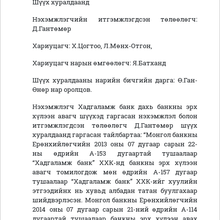
Шүүх хуралдаанд
Нэхэмжлэгчийн итгэмжлэгдсэн төлөөлөгч:
Д.Гантөмөр
Хариуцагч: Х.Цогтоо, Л.Мөнх-Отгон,
Хариуцагч нарын өмгөөлөгч: Я.Батханд
Шүүх хуралдааны нарийн бичгийн дарга: Ө.Ган-
Өнөр нар оролцов.
Нэхэмжлэгч Хадгаламж банк дахь банкны эрх
хүлээн авагч шүүхэд гаргасан нэхэмжлэл болон
итгэмжлэгдсэн төлөөлөгч Д.Гантөмөр шүүх
хуралдаанд гаргасан тайлбартаа: “Монгол банкны
Ерөнхийлөгчийн 2013 оны 07 дугаар сарын 22-
ны өдрийн А-153 дугаартай тушаалаар
“Хадгаламж банк” ХХК-нд банкны эрх хүлээн
авагч томилогдож мөн өдрийн А-157 дугаар
тушаалаар “Хадгаламж банк” ХХК-ийг хуулийн
этгээдийнх нь хувьд албадан татан буулгахаар
шийдвэрлэсэн. Монгол банкны Ерөнхийлөгчийн
2014 оны 07 дугаар сарын 21-ний өдрийн А-114
дугаартай тушаалаар банкны эрх хүлээн авах