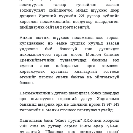
зохицуулах талаар тусгайлан заасан
зохицуулалт хийгдээгүй. Иймд шүүхээс дээр
дурдсан Иргэний хуулийн 221 дүгээр зүйлийг
хэрэглэн нэхэмжлэлийн нэгдүгээр шаардлагыг
шийдвэрлэх байтал хэрэглэсэнгүй.
Анхан шатны шүүхээс нэхэмжлэгчээс гэрээг
хугацаанаас нь өмнө цуцлах хуульд заасан
үндэслэл бий болоогүй гэж дүгнэхдээ
нэхэмжлэгчээс гарган өгсөн Монгол банкны
Ерөнхийлөгчийн тушаалуудад банкны эрх
хүлээн авах албадлагын арга хэмжээг
хэрэгжүүлэх хугацааг хязгаартай тогтоож
өгснийг хэрхэн үнэлж байгаа нь ойлгомжгүй
болсон.
Нэхэмжлэлийн 2 дугаар шаардлага болох шаардах
эрх шилжүүлэх гэрээний дагуу Хадгаламж
банкинд шаардах эрх нь шилжин ирсэн 13 917 143
төгрөгийг Л.Мөнх-Отгоноос гаргуулах тухайд:
Хадгаламж банк “Жаст групп” ХХК-ийн хооронд
2013 оны 05 дугаар сарын 15-ны өдөр 7/1-440
дугаартай “Шаардах эрх шилжүүлэх гэрээ”