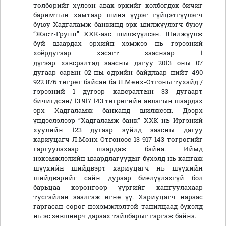
төлбөрийг хүлээн авах эрхийг холбогдох бичиг
баримтын хамтаар шинэ үүрэг гүйцэтгүүлэгч
буюу Хадгаламж банкинд эрх шилжүүлэгч буюу
“Жаст-Групп” ХХК-аас шилжүүлсэн. Шилжүүлж
буй шаардах эрхийн хэмжээ нь гэрээний
хоёрдугаар хэсэгт зааснаар 1
дүгээр хавсралтад заасны дагуу 2013 оны 07
дугаар сарын 02-ны өдрийн байдлаар нийт 490
922 876 төгрөг байсан ба Л.Мөнх-Отгоны тухайд /
гэрээний 1 дүгээр хавсралтын 33 дугаарт
бичигдсэн/ 13 917 143 төгрөгийн авлагын шаардах
эрх Хадгаламж банканд шилжсэн. Дээрх
үндэслэлээр “Хадгаламж банк” ХХК нь Иргэний
хуулийн 123 дугаар зүйлд заасны дагуу
хариуцагч Л.Мөнх-Отгоноос 13 917 143 төгрөгийг
гаргуулахаар шаардаж байна. Иймд
нэхэмжлэлийн шаардлагуудыг бүхэлд нь хангаж
шүүхийн шийдвэрт хариуцагч нь шүүхийн
шийдвэрийг сайн дураар биелүүлэхгүй бол
барьцаа хөрөнгөөр үүргийг хангуулахаар
тусгайлан заалгаж өгнө үү. Хариуцагч нараас
гаргасан сөрөг нэхэмжлэлтэй танилцаад бүхэлд
нь эс зөвшөөрч дараах тайлбарыг гаргаж байна.