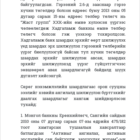
байгуулагдсан. Гэрээний 2.6-д зааснаар гэрээ
хүчин төгөлдөр болсон өдрөөс буюу 2013 оны 05
дугаар сарын 15-ны өдрөөс төлбөр төлөгч нь
“Жаст групп” ХХК-ийн өмнө хүлээсэн үүргээс
чөлөөлөгдөж Хадгаламж банкны өмнө төлбөр
төлөгч болсон гэж үзэхээр тохиролцсон.
Хадгаламж банк шаардах эрхийг өөрт шилжүүлэх
үед шаардах эрх шилжүүлэх гэрээний төлбөрийн
үүрэг биелүүлээгүй байсан тул хүчин төгөлдөр
шаардах эрхийг шилжүүлэн авсан, шаардах
эрхийг шилжүүлэхэд үүрэг гүйцэтгэгчээс
зөвшөөрөл авах шаардлагагүй байдалд шүүх
дүгнэлт хийсэнгүй.
Сөрөг нэхэмжлэлийн шаардлагаас орон сууцны
зээлийг хэвийн ангилалд шилжүүлэн бүртгэхийг
даалгах шаардлагыг хангаж шийдвэрлэсэн
тухайд:
1. Монгол банкны Ерөнхийлөгч, Сангийн сайдын
2010 оны 07 дугаар сарын 07-ны өдрийн 475/182
тоот хамтарсан тушаалын хавсралтаар
батлагдсан “Активыг ангиалах, активын
эрсдэлийн сан байгуулж, зарцуулах журам”-ын