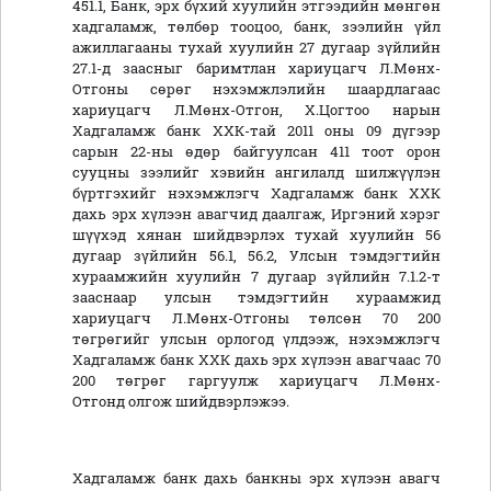
451.1, Банк, эрх бүхий хуулийн этгээдийн мөнгөн
хадгаламж, төлбөр тооцоо, банк, зээлийн үйл
ажиллагааны тухай хуулийн 27 дугаар зүйлийн
27.1-д заасныг баримтлан хариуцагч Л.Мөнх-
Отгоны сөрөг нэхэмжлэлийн шаардлагаас
хариуцагч Л.Мөнх-Отгон, Х.Цогтоо нарын
Хадгаламж банк ХХК-тай 2011 оны 09 дүгээр
сарын 22-ны өдөр байгуулсан 411 тоот орон
сууцны зээлийг хэвийн ангилалд шилжүүлэн
бүртгэхийг нэхэмжлэгч Хадгаламж банк ХХК
дахь эрх хүлээн авагчид даалгаж, Иргэний хэрэг
шүүхэд хянан шийдвэрлэх тухай хуулийн 56
дугаар зүйлийн 56.1, 56.2, Улсын тэмдэгтийн
хураамжийн хуулийн 7 дугаар зүйлийн 7.1.2-т
зааснаар улсын тэмдэгтийн хураамжид
хариуцагч Л.Мөнх-Отгоны төлсөн 70 200
төгрөгийг улсын орлогод үлдээж, нэхэмжлэгч
Хадгаламж банк ХХК дахь эрх хүлээн авагчаас 70
200 төгрөг гаргуулж хариуцагч Л.Мөнх-
Отгонд олгож шийдвэрлэжээ.
Хадгаламж банк дахь банкны эрх хүлээн авагч