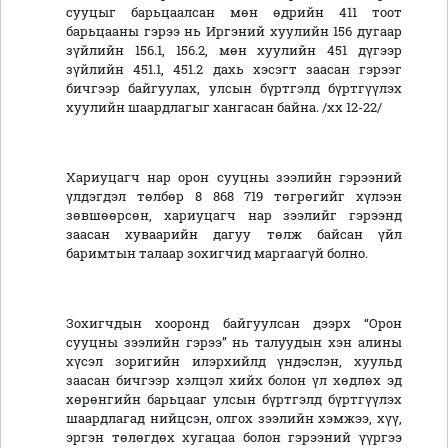
сууцыг барьцаалсан мөн өдрийн 411 тоот
барьцааны гэрээ нь Иргэний хуулийн 156 дугаар
зүйлийн 156.1, 156.2, мөн хуулийн 451 дүгээр
зүйлийн 451.1, 451.2 дахь хэсэгт заасан гэрээг
бичгээр байгуулах, улсын бүртгэлд бүртгүүлэх
хуулийн шаардлагыг хангасан байна. /хх 12-22/
Хариуцагч нар орон сууцны зээлийн гэрээний
үлдэгдэл төлбөр 8 868 719 төгрөгийг хүлээн
зөвшөөрсөн, хариуцагч нар зээлийг гэрээнд
заасан хуваарийн дагуу төлж байсан үйл
баримтын талаар зохигчид маргаагүй болно.
Зохигчдын хооронд байгуулсан дээрх “Орон
сууцны зээлийн гэрээ” нь талуудын хэн алины
хүсэл зоригийн илэрхийлд үндэслэн, хуульд
заасан бичгээр хэлцэл хийх болон үл хөдлөх эд
хөрөнгийн барьцааг улсын бүртгэлд бүртгүүлэх
шаардлагад нийцсэн, олгох зээлийн хэмжээ, хүү,
эргэн төлөгдөх хугацаа болон гэрээний үүргээ