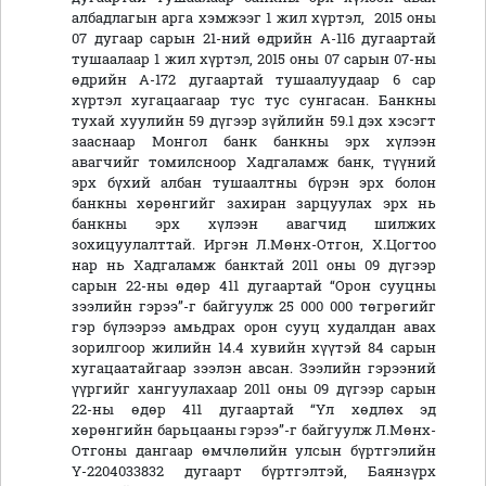
албадлагын арга хэмжээг 1 жил хүртэл, 2015 оны
07 дугаар сарын 21-ний өдрийн А-116 дугаартай
тушаалаар 1 жил хүртэл, 2015 оны 07 сарын 07-ны
өдрийн А-172 дугаартай тушаалуудаар 6 cap
хүртэл хугацаагаар тус тус сунгасан. Банкны
тухай хуулийн 59 дүгээр зүйлийн 59.1 дэх хэсэгт
зааснаар Монгол банк банкны эрх хүлээн
авагчийг томилсноор Хадгаламж банк, түүний
эрх бүхий албан тушаалтны бүрэн эрх болон
банкны хөрөнгийг захиран зарцуулах эрх нь
банкны эрх хүлээн авагчид шилжих
зохицуулалттай. Иргэн Л.Мөнх-Отгон, Х.Цогтоо
нар нь Хадгаламж банктай 2011 оны 09 дүгээр
сарын 22-ны өдөр 411 дугаартай “Орон сууцны
зээлийн гэрээ”-г байгуулж 25 000 000 төгрөгийг
гэр бүлээрээ амьдрах орон сууц худалдан авах
зорилгоор жилийн 14.4 хувийн хүүтэй 84 сарын
хугацаатайгаар зээлэн авсан. Зээлийн гэрээний
үүргийг хангуулахаар 2011 оны 09 дүгээр сарын
22-ны өдөр 411 дугаартай “Үл хөдлөх эд
хөрөнгийн барьцааны гэрээ”-г байгуулж Л.Мөнх-
Отгоны дангаар өмчлөлийн улсын бүртгэлийн
Ү-2204033832 дугаарт бүртгэлтэй, Баянзүрх