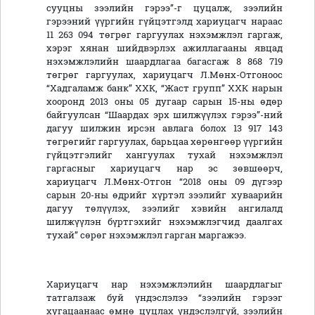
сууцны зээлийн гэрээ”-г цуцалж, зээлийн
гэрээний үүргийн гүйцэтгэлд хариуцагч нараас
11 263 094 төгрөг гаргуулах нэхэмжлэл гаргаж,
хэрэг хянан шийдвэрлэх ажиллагааны явцад
нэхэмжлэлийн шаардлагаа багасгаж 8 868 719
төгрөг гаргуулах, хариуцагч Л.Мөнх-Отгоноос
“Хадгаламж банк” ХХК, “Жаст групп” ХХК нарын
хооронд 2013 оны 05 дугаар сарын 15-ны өдөр
байгуулсан “Шаардах эрх шилжүүлэх гэрээ”-ний
дагуу шилжин ирсэн авлага болох 13 917 143
төгрөгийг гаргуулах, барьцаа хөрөнгөөр үүргийн
гүйцэтгэлийг хангуулах тухай нэхэмжлэл
гаргасныг хариуцагч нар эс зөвшөөрч,
хариуцагч Л.Мөнх-Отгон “2018 оны 09 дүгээр
сарын 20-ны өдрийг хүртэл зээлийг хуваарийн
дагуу төлүүлэх, зээлийг хэвийн ангилалд
шилжүүлэн бүртгэхийг нэхэмжлэгчид даалгах
тухай” сөрөг нэхэмжлэл гарган маргажээ.
Хариуцагч нар нэхэмжлэлийн шаардлагыг
татгалзаж буй үндэслэлээ “зээлийн гэрээг
хугацаанаас өмнө цуцлах үндэслэлгүй, зээлийн