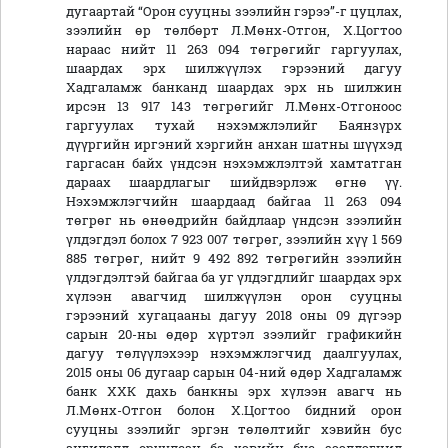
дугаартай “Орон сууцны зээлийн гэрээ”-г цуцлах,
зээлийн өр төлбөрт Л.Мөнх-Отгон, Х.Цогтоо
нараас нийт 11 263 094 төгрөгийг гаргуулах,
шаардах эрх шилжүүлэх гэрээний дагуу
Хадгаламж банканд шаардах эрх нь шилжин
ирсэн 13 917 143 төгрөгийг Л.Мөнх-Отгоноос
гаргуулах тухай нэхэмжлэлийг Баянзүрх
дүүргийн иргэний хэргийн анхан шатны шүүхэд
гаргасан байх үндсэн нэхэмжлэлтэй хамтатган
дараах шаардлагыг шийдвэрлэж өгнө үү.
Нэхэмжлэгчийн шаардаад байгаа 11 263 094
төгрөг нь өнөөдрийн байдлаар үндсэн зээлийн
үлдэгдэл болох 7 923 007 төгрөг, зээлийн хүү 1 569
885 төгрөг, нийт 9 492 892 төгрөгийн зээлийн
үлдэгдэлтэй байгаа ба уг үлдэгдлийг шаардах эрх
хүлээн авагчид шилжүүлэн орон сууцны
гэрээний хугацааны дагуу 2018 оны 09 дүгээр
сарын 20-ны өдөр хүртэл зээлийг графикийн
дагуу төлүүлэхээр нэхэмжлэгчид даалгуулах,
2015 оны 06 дугаар сарын 04-ний өдөр Хадгаламж
банк ХХК дахь банкны эрх хүлээн авагч нь
Л.Мөнх-Отгон болон Х.Цогтоо бидний орон
сууцны зээлийг эргэн төлөлтийг хэвийн бус