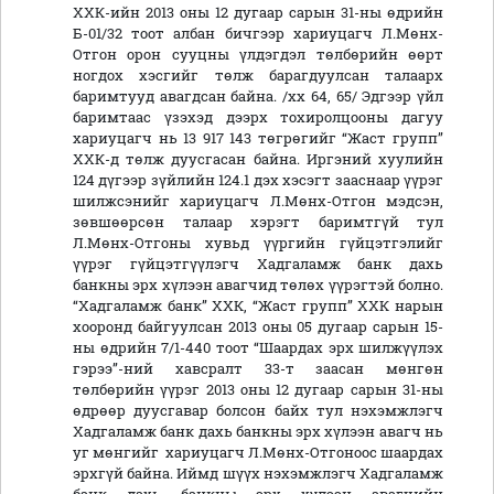
ХХК-ийн 2013 оны 12 дугаар сарын 31-ны өдрийн
Б-01/32 тоот албан бичгээр хариуцагч Л.Мөнх-
Отгон орон сууцны үлдэгдэл төлбөрийн өөрт
ногдох хэсгийг төлж барагдуулсан талаарх
баримтууд авагдсан байна. /хх 64, 65/ Эдгээр үйл
баримтаас үзэхэд дээрх тохиролцооны дагуу
хариуцагч нь 13 917 143 төгрөгийг “Жаст групп”
ХХК-д төлж дуусгасан байна. Иргэний хуулийн
124 дүгээр зүйлийн 124.1 дэх хэсэгт зааснаар үүрэг
шилжсэнийг хариуцагч Л.Мөнх-Отгон мэдсэн,
зөвшөөрсөн талаар хэрэгт баримтгүй тул
Л.Мөнх-Отгоны хувьд үүргийн гүйцэтгэлийг
үүрэг гүйцэтгүүлэгч Хадгаламж банк дахь
банкны эрх хүлээн авагчид төлөх үүрэгтэй болно.
“Хадгаламж банк” ХХК, “Жаст групп” ХХК нарын
хооронд байгуулсан 2013 оны 05 дугаар сарын 15-
ны өдрийн 7/1-440 тоот “Шаардах эрх шилжүүлэх
гэрээ”-ний хавсралт 33-т заасан мөнгөн
төлбөрийн үүрэг 2013 оны 12 дугаар сарын 31-ны
өдрөөр дуусгавар болсон байх тул нэхэмжлэгч
Хадгаламж банк дахь банкны эрх хүлээн авагч нь
уг мөнгийг хариуцагч Л.Мөнх-Отгоноос шаардах
эрхгүй байна. Иймд шүүх нэхэмжлэгч Хадгаламж