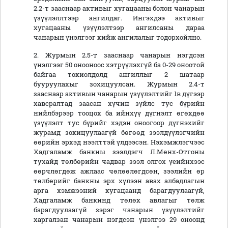
2.2-т зааснаар активыг хугацааны болон чанарын
үзүүлэллтээр ангилдаг. Ингэхдээ активыг
хугацааны үзүүлэлтээр ангилсаны дараа
чанарын үнэлгээг хийж ангилалыг тодорхойлно.
2. Журмын 2.5-т зааснаар чанарын нэгдсэн
үнэлгээг 50 онооноос хэтрүүлэхгүй ба 0-29 оноотой
байгаа тохиолдолд ангиллыг 2 шатаар
бууруулахыг зохицуулсан. Журмын 2.4-т
зааснаар активын чанарын үзүүлэлтийг 1в дүгээр
хавсралтад заасан хүчин зүйлс тус бүрийн
нийлбэрээр тооцох ба ийнхүү дүгнэлт өгөхдөө
үзүүлэлт тус бүрийг хэдэн оноогоор дүгнэхийг
журамд зохицуулаагүй бөгөөд зээлдүүлэгчийн
өөрийн эрхэд нээлттэй үлдээсэн. Нэхэмжлэгчээс
Хадгаламж банкны зээлдэгч Л.Мөнх-Отгоны
тухайд төлбөрийн чадвар зээл олгох үеийнхээс
өөрчлөгдөж ажлаас чөлөөлөгдсөн, зээлийн өр
төлбөрийг банкны эрх хүлээн авах албадлагын
арга хэмжээний хугацаанд барагдуулаагүй,
Хадгаламж банкинд төлөх авлагыг төлж
барагдуулаагүй зэрэг чанарын үзүүлэлтийг
харгалзан чанарын нэгдсэн үнэлгээ 29 оноонд