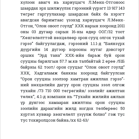
хүлээн авагч нь хариуцагч Л.Мөнх-Отгоноос
шаардах эрх шилжүүлэх гэрээний үүрэгт 13 917 143
төгрөг гаргуулахаар шаардсан байх ба хэрэгт
авагдсан баримтаас үзэхэд хариуцагч Л.Мөнх-
Отгон, “Олон овоот гоулд” ХХК нарын хооронд 2011
оны 03 дугаар сарын 16-ны өдөр ООГ/32 тоот
“Хөнгөлөлттэй нөхцөлөөр орон сууц олгох тухай
гэрээ” байгуулагдаж, гэрээний 1.1.1-д “Баянзүрх
дүүргийн 14 дүгээр хорооны нутаг дэвсгэрт
орших “Эрд тана” ХХК-ийн барьж буй орон
сууцны барилгын 57.7 м.кв талбайтай 2 өрөө /51Б
байрны 62 тоот/ орон сууцыг “Олон овоот гоулд”
ХХК, Хадгаламж банкны хооронд байгуулсан
“Орон сууцны зээлээр хамтран ажиллах гэрээ”-
ний нөхцөлийн дагуу орон сууцны зээл олгож
тухайн /73 710 000 төгрөгийн/ зээлийг ажилтан
төлөх”, 4.1-д компани нь “Тухайн жилийн ажлын
үр дүнгээс хамааран ажилтны орон сууцны
зээлийн дараагийн жилд ногдох төлбөрөөс 50
хүртэл хувиар хөнгөлөлт үзүүлж болно” гэж тус
тус тохиролцсон байна./хх 62-63/