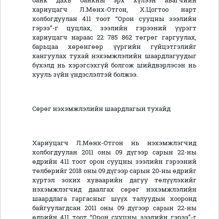
банк дахь банкны эрх хүлээн авагчийн
хариуцагч Л.Мөнх-Отгон, Х.Цогтоо нарт
холбогдуулан 411 тоот “Орон сууцны зээлийн
гэрээ”-г цуцлах, зээлийн гэрээний үүрэгт
хариуцагч нараас 22 785 862 төгрөг гаргуулах,
барьцаа хөрөнгөөр үүргийн гүйцэтгэлийг
хангуулах тухай нэхэмжлэлийн шаардлагуудыг
бүхэлд нь хэрэгсэхгүй болгож шийдвэрлэсэн нь
хууль зүйн үндэслэлтэй болжээ.
Сөрөг нэхэмжлэлийн шаардлагын тухайд
Хариуцагч Л.Мөнх-Отгон нь нэхэмжлэгчид
холбогдуулан 2011 оны 09 дүгээр сарын 22-ны
өдрийн 411 тоот орон сууцны зээлийн гэрээний
төлбөрийг 2018 оны 09 дүгээр сарын 20-ны өдрийг
хүртэл зохих хуваарийн дагуу төлүүлэхийг
нэхэмжлэгчид даалгах сөрөг нэхэмжлэлийн
шаардлага гаргасныг шүүх талуудын хооронд
байгуулагдсан 2011 оны 09 дүгээр сарын 22-ны
өдрийн 411 тоот “Орон сууцны зээлийн гэрээ”-г