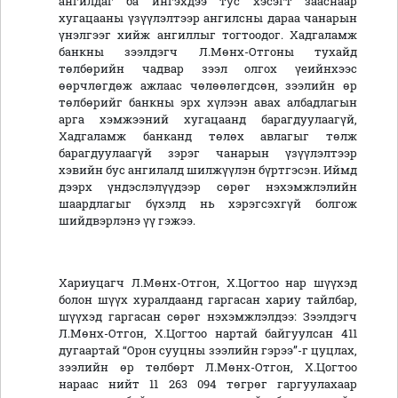
ангилдаг ба ингэхдээ тус хэсэгт зааснаар
хугацааны үзүүлэлтээр ангилсны дараа чанарын
үнэлгээг хийж ангиллыг тогтоодог. Хадгаламж
банкны зээлдэгч Л.Мөнх-Отгоны тухайд
төлбөрийн чадвар зээл олгох үеийнхээс
өөрчлөгдөж ажлаас чөлөөлөгдсөн, зээлийн өр
төлбөрийг банкны эрх хүлээн авах албадлагын
арга хэмжээний хугацаанд барагдуулаагүй,
Хадгаламж банканд төлөх авлагыг төлж
барагдуулаагүй зэрэг чанарын үзүүлэлтээр
хэвийн бус ангилалд шилжүүлэн бүртгэсэн. Иймд
дээрх үндэслэлүүдээр сөрөг нэхэмжлэлийн
шаардлагыг бүхэлд нь хэрэгсэхгүй болгож
шийдвэрлэнэ үү гэжээ.
Хариуцагч Л.Мөнх-Отгон, Х.Цогтоо нар шүүхэд
болон шүүх хуралдаанд гаргасан хариу тайлбар,
шүүхэд гаргасан сөрөг нэхэмжлэлдээ: Зээлдэгч
Л.Мөнх-Отгон, Х.Цогтоо нартай байгуулсан 411
дугаартай “Орон сууцны зээлийн гэрээ”-г цуцлах,
зээлийн өр төлбөрт Л.Мөнх-Отгон, Х.Цогтоо
нараас нийт 11 263 094 төгрөг гаргуулахаар