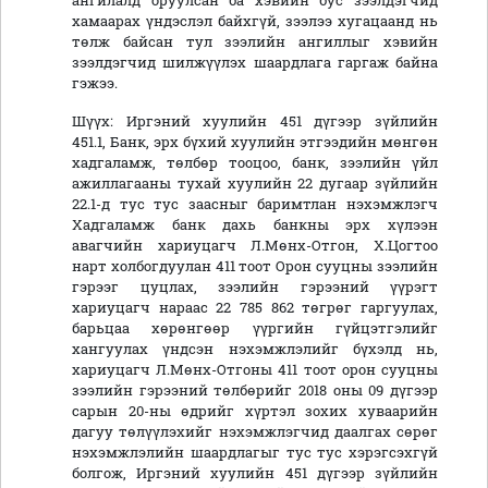
ангилалд оруулсан ба хэвийн бус зээлдэгчид
хамаарах үндэслэл байхгүй, зээлээ хугацаанд нь
төлж байсан тул зээлийн ангиллыг хэвийн
зээлдэгчид шилжүүлэх шаардлага гаргаж байна
гэжээ.
Шүүх: Иргэний хуулийн 451 дүгээр зүйлийн
451.1, Банк, эрх бүхий хуулийн этгээдийн мөнгөн
хадгаламж, төлбөр тооцоо, банк, зээлийн үйл
ажиллагааны тухай хуулийн 22 дугаар зүйлийн
22.1-д тус тус заасныг баримтлан нэхэмжлэгч
Хадгаламж банк дахь банкны эрх хүлээн
авагчийн хариуцагч Л.Мөнх-Отгон, Х.Цогтоо
нарт холбогдуулан 411 тоот Орон сууцны зээлийн
гэрээг цуцлах, зээлийн гэрээний үүрэгт
хариуцагч нараас 22 785 862 төгрөг гаргуулах,
барьцаа хөрөнгөөр үүргийн гүйцэтгэлийг
хангуулах үндсэн нэхэмжлэлийг бүхэлд нь,
хариуцагч Л.Мөнх-Отгоны 411 тоот орон сууцны
зээлийн гэрээний төлбөрийг 2018 оны 09 дүгээр
сарын 20-ны өдрийг хүртэл зохих хуваарийн
дагуу төлүүлэхийг нэхэмжлэгчид даалгах сөрөг
нэхэмжлэлийн шаардлагыг тус тус хэрэгсэхгүй
болгож, Иргэний хуулийн 451 дүгээр зүйлийн