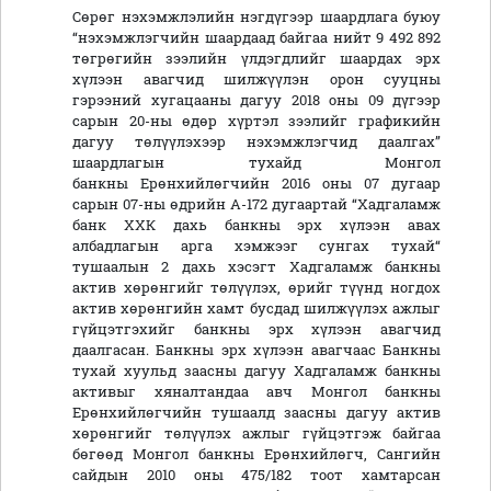
Сөрөг нэхэмжлэлийн нэгдүгээр шаардлага буюу
“нэхэмжлэгчийн шаардаад байгаа нийт 9 492 892
төгрөгийн зээлийн үлдэгдлийг шаардах эрх
хүлээн авагчид шилжүүлэн орон сууцны
гэрээний хугацааны дагуу 2018 оны 09 дүгээр
сарын 20-ны өдөр хүртэл зээлийг графикийн
дагуу төлүүлэхээр нэхэмжлэгчид даалгах”
шаардлагын тухайд Монгол
банкны Ерөнхийлөгчийн 2016 оны 07 дугаар
сарын 07-ны өдрийн А-172 дугаартай “Хадгаламж
банк ХХК дахь банкны эрх хүлээн авах
албадлагын арга хэмжээг сунгах тухай“
тушаалын 2 дахь хэсэгт Хадгаламж банкны
актив хөрөнгийг төлүүлэх, өрийг түүнд ногдох
актив хөрөнгийн хамт бусдад шилжүүлэх ажлыг
гүйцэтгэхийг банкны эрх хүлээн авагчид
даалгасан. Банкны эрх хүлээн авагчаас Банкны
тухай хуульд заасны дагуу Хадгаламж банкны
активыг хяналтандаа авч Монгол банкны
Ерөнхийлөгчийн тушаалд заасны дагуу актив
хөрөнгийг төлүүлэх ажлыг гүйцэтгэж байгаа
бөгөөд Монгол банкны Ерөнхийлөгч, Сангийн
сайдын 2010 оны 475/182 тоот хамтарсан