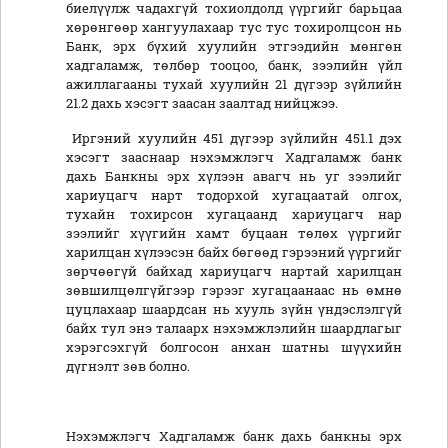
биелүүлж чадахгүй тохиолдолд үүргийг барьцаа
хөрөнгөөр хангуулахаар тус тус тохиролцсон нь
Банк, эрх бүхий хуулийн этгээдийн мөнгөн
хадгаламж, төлбөр тооцоо, банк, зээлийн үйл
ажиллагааны тухай хуулийн 21 дүгээр зүйлийн
21.2 дахь хэсэгт заасан заалтад нийцжээ.
Иргэний хуулийн 451 дүгээр зүйлийн 451.1 дэх
хэсэгт зааснаар нэхэмжлэгч Хадгаламж банк
дахь Банкны эрх хүлээн авагч нь уг зээлийг
хариуцагч нарт тодорхой хугацаатай олгох,
тухайн тохирсон хугацаанд хариуцагч нар
зээлийг хүүгийн хамт буцаан төлөх үүргийг
харилцан хүлээсэн байх бөгөөд гэрээний үүргийг
зөрчөөгүй байхад хариуцагч нартай харилцан
зөвшилцөлгүйгээр гэрээг хугацаанаас нь өмнө
цуцлахаар шаардсан нь хууль зүйн үндэслэлгүй
байх тул энэ талаарх нэхэмжлэлийн шаардлагыг
хэрэгсэхгүй болгосон анхан шатны шүүхийн
дүгнэлт зөв болно.
Нэхэмжлэгч Хадгаламж банк дахь банкны эрх