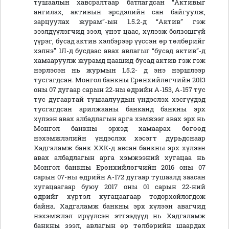
тушаалын хавсралтаар батлагдсан “Активыг
ангилах, активын эрсдэлийн сан байгуулж,
зарцуулах журам”-ын 1.5.2-д “Актив” гэж
зээлдүүлэгчид зээл, үнэт цаас, хүлээж болзошгүй
үүрэг, бусад актив хэлбэрээр үүссэн өр төлбөрийг
хэлнэ” 1Л-д бусдаас авах авлагыг “бусад актив”-д
хамааруулж журамд цаашид бусад актив гэж гэж
нэрлэсэн нь журмын 1.5.2- д энэ нэршлээр
тусгагдсан. Монгол банкны Ерөнхийлөгчийн 2013
оны 07 дугаар сарын 22-ны өдрийн А-153, А-157 тус
тус дугаартай тушаалуудын үндэслэх хэсгүүдэд
тусгагдсан арилжааны банканд банкны эрх
хүлээн авах албадлагын арга хэмжээг авах эрх нь
Монгол банкны эрхэд хамаарах бөгөөд
нэхэмжлэлийн үндэслэх хэсэгт дурьдснаар
Хадгаламж банк ХХК-д авсан банкны эрх хүлээн
авах албадлагын арга хэмжээний хугацаа нь
Монгол банкны Ерөнхийлөгчийн 2016 оны 07
сарын 07-ны өдрийн А-172 дугаар тушаалд заасан
хугацаагаар буюу 2017 оны 01 сарын 22-ний
өдрийг хүртэл хугацаагаар тодорхойлогдож
байна. Хадгаламж банкны эрх хүлээн авагчид
нэхэмжлэл ирүүлсэн этгээдүүд нь Хадгаламж
банкны зээл, авлагын өр төлбөрийн шаардах