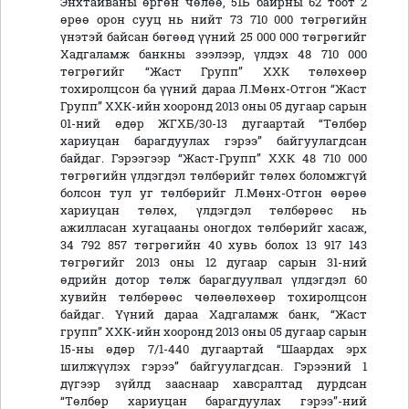
Энхтайваны өргөн чөлөө, 51Б байрны 62 тоот 2
өрөө орон сууц нь нийт 73 710 000 төгрөгийн
үнэтэй байсан бөгөөд үүний 25 000 000 төгрөгийг
Хадгаламж банкны зээлээр, үлдэх 48 710 000
төгрөгийг “Жаст Групп” ХХК төлөхөөр
тохиролцсон ба үүний дараа Л.Мөнх-Отгон “Жаст
Групп” ХХК-ийн хооронд 2013 оны 05 дугаар сарын
01-ний өдөр ЖГХБ/30-13 дугаартай “Төлбөр
хариуцан барагдуулах гэрээ” байгуулагдсан
байдаг. Гэрээгээр “Жаст-Групп” ХХК 48 710 000
төгрөгийн үлдэгдэл төлбөрийг төлөх боломжгүй
болсон тул уг төлбөрийг Л.Мөнх-Отгон өөрөө
хариуцан төлөх, үлдэгдэл төлбөрөөс нь
ажилласан хугацааны оногдох төлбөрийг хасаж,
34 792 857 төгрөгийн 40 хувь болох 13 917 143
төгрөгийг 2013 оны 12 дугаар сарын 31-ний
өдрийн дотор төлж барагдуулвал үлдэгдэл 60
хувийн төлбөрөөс чөлөөлөхөөр тохиролцсон
байдаг. Үүний дараа Хадгаламж банк, “Жаст
групп” ХХК-ийн хооронд 2013 оны 05 дугаар сарын
15-ны өдөр 7/1-440 дугаартай “Шаардах эрх
шилжүүлэх гэрээ” байгуулагдсан. Гэрээний 1
дүгээр зүйлд зааснаар хавсралтад дурдсан
“Төлбөр хариуцан барагдуулах гэрээ”-ний