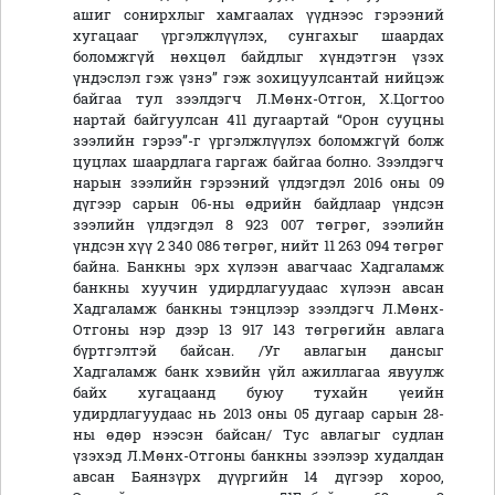
ашиг сонирхлыг хамгаалах үүднээс гэрээний
хугацааг үргэлжлүүлэх, сунгахыг шаардах
боломжгүй нөхцөл байдлыг хүндэтгэн үзэх
үндэслэл гэж үзнэ” гэж зохицуулсантай нийцэж
байгаа тул зээлдэгч Л.Мөнх-Отгон, Х.Цогтоо
нартай байгуулсан 411 дугаартай “Орон сууцны
зээлийн гэрээ”-г үргэлжлүүлэх боломжгүй болж
цуцлах шаардлага гаргаж байгаа болно. Зээлдэгч
нарын зээлийн гэрээний үлдэгдэл 2016 оны 09
дүгээр сарын 06-ны өдрийн байдлаар үндсэн
зээлийн үлдэгдэл 8 923 007 төгрөг, зээлийн
үндсэн хүү 2 340 086 төгрөг, нийт 11 263 094 төгрөг
байна. Банкны эрх хүлээн авагчаас Хадгаламж
банкны хуучин удирдлагуудаас хүлээн авсан
Хадгаламж банкны тэнцлээр зээлдэгч Л.Мөнх-
Отгоны нэр дээр 13 917 143 төгрөгийн авлага
бүртгэлтэй байсан. /Уг авлагын дансыг
Хадгаламж банк хэвийн үйл ажиллагаа явуулж
байх хугацаанд буюу тухайн үеийн
удирдлагуудаас нь 2013 оны 05 дугаар сарын 28-
ны өдөр нээсэн байсан/ Тус авлагыг судлан
үзэхэд Л.Мөнх-Отгоны банкны зээлээр худалдан
авсан Баянзүрх дүүргийн 14 дүгээр хороо,