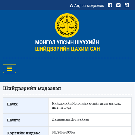
Алдаа мэдээлэх
Шийдвэрийн мэдээлэл
Шүүх
Нийслэлийн Иргэний хэргийн давж заалдах
шатны шүүх
Шүүгч
Дашнямын Цогтсайхан
Хэргийн индекс
101/2016/6933/и