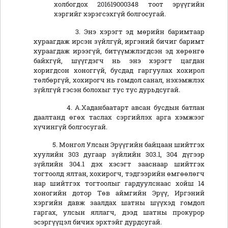
холбогдох 201619000348 тоот эрүүгийн
хэргийг хэрэгсэхгүй болгосугай.
3. Энэ хэрэгт эд мөрийн баримтаар
хураагдаж ирсэн зүйлгүй, иргэний бичиг баримт
хураагдаж ирээгүй, битүүмжлэгдсэн эд хөрөнгө
байхгүй, шүүгдэгч нь энэ хэрэгт цагдан
хоригдсон хоноггүй, бусдад гаргуулах хохирол
төлбөргүй, хохирогч нь гомдол санал, нэхэмжлэх
зүйлгүй гэсэн болохыг тус тус дурьдсугай.
4. А.Хаданбаатарт авсан бусдын батлан
даалтанд өгөх таслах сэргийлэх арга хэмжээг
хүчингүй болгосугай.
5. Монгол Улсын Эрүүгийн байцаан шийтгэх
хуулийн 303 дугаар зүйлийн 303.1, 304 дүгээр
зүйлийн 304.1 дэх хэсэгт зааснаар шийтгэх
тогтоолд ялтан, хохирогч, тэдгээрийн өмгөөлөгч
нар шийтгэх тогтоолыг гардуулснаас хойш 14
хоногийн дотор Төв аймгийн Эрүү, Иргэний
хэргийн давж заалдах шатны шүүхэд­ гомдол
гаргах, улсын яллагч, дээд шатны прокурор
эсэргүүцэл бичих эрхтэйг дурдсугай.