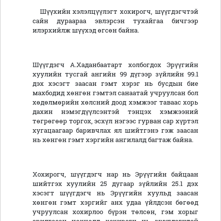
Шүүхийн хэлэлцүүлэгт хохирогч, шүүгдэгчтэй
сайн дураараа эвлэрсэн тухайгаа бичгээр
илэрхийлж шүүхэд өгсөн байна.
Шүүгдэгч А.Хаданбаатарт холбогдох Эрүүгийн
хуулийн тусгай ангийн 99 дүгээр зүйлийн 99.1
дэх хэсэгт заасан гэмт хэрэг нь бусдын бие
махбодид хөнгөн гэмтэл санаатай учруулсан бол
хөдөлмөрийн хөлсний доод хэмжээг таваас хорь
дахин нэмэгдүүлсэнтэй тэнцэх хэмжээний
төгрөгөөр торгох, эсхүл нэгээс гурван сар хүртэл
хугацаагаар баривчлах ял шийтгэнэ гэж заасан
нь хөнгөн гэмт хэргийн ангилалд багтаж байна.
Хохирогч, шүүгдэгч нар нь Эрүүгийн байцаан
шийтгэх хуулийн 25 дугаар зүйлийн 25.1 дэх
хэсэгт шүүгдэгч нь Эрүүгийн хуульд заасан
хөнгөн гэмт хэргийг анх удаа үйлдсэн бөгөөд
учруулсан хохирлоо бүрэн төлсөн, гэм хорыг