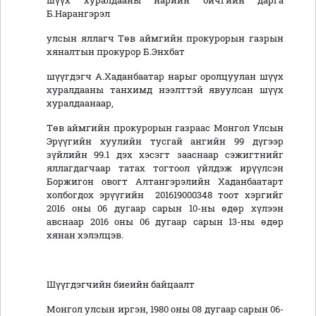
шүүх хуралдааны нарийн бичгийн дарга
Б.Нарангэрэл
улсын яллагч Төв аймгийн прокурорын газрын
хяналтын прокурор Б.Энхбат
шүүгдэгч А.Хаданбаатар нарыг оролцуулан шүүх
хуралдааны танхимд нээлттэй явуулсан шүүх
хуралдаанаар,
Төв аймгийн прокурорын газраас Монгол Улсын
Эрүүгийн хуулийн тусгай ангийн 99 дүгээр
зүйлийн 99.1 дэх хэсэгт зааснаар сэжигтнийг
яллагдагчаар татах тогтоол үйлдэж ирүүлсэн
Боржигон овогт Алтангэрэлийн Хаданбаатарт
холбогдох эрүүгийн 201619000348 тоот хэргийг
2016 оны 06 дугаар сарын 10-ны өдөр хүлээн
авснаар 2016 оны 06 дугаар сарын 13-ны өдөр
хянан хэлэлцэв.
Шүүгдэгчийн биеийн байцаалт
Монгол улсын иргэн, 1980 оны 08 дугаар сарын 06-