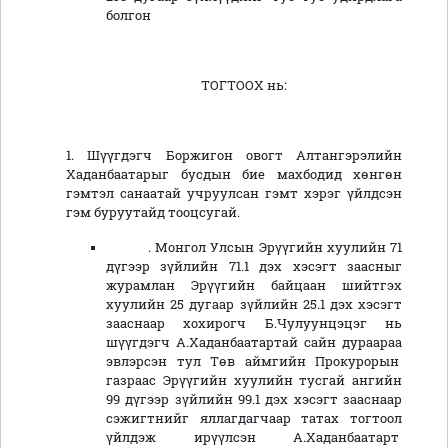
болгон
ТОГТООХ нь:
1. Шүүгдэгч Боржигон овогт Алтангэрэлийн
Хаданбаатарыг бусдын бие махбодид хөнгөн
гэмтэл санаатай учруулсан гэмт хэрэг үйлдсэн
гэм буруутайд тооцсугай.
. Монгол Улсын Эрүүгийн хуулийн 71
дүгээр зүйлийн 71.1 дэх хэсэгт заасныг
журамлан Эрүүгийн байцаан шийтгэх
хуулийн 25 дугаар зүйлийн 25.1 дэх хэсэгт
зааснаар хохирогч Б.Чулуунцэцэг нь
шүүгдэгч А.Хаданбаатартай сайн дураараа
эвлэрсэн тул Төв аймгийн Прокурорын
газраас Эрүүгийн хуулийн тусгай ангийн
99 дүгээр зүйлийн 99.1 дэх хэсэгт зааснаар
сэжигтнийг яллагдагчаар татах тогтоол
үйлдэж ирүүлсэн А.Хаданбаатарт