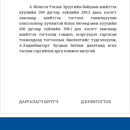
6. Монгол Улсын Эрүүгийн байцаан шийтгэх
хуулийн 299 дүгээр зүйлийн 299.3 дахь хэсэгт
зааснаар шийтгэх тогтоол танилцуулан
сонсгосноор хүчинтэй болох бөгөөд мөн хуулийн
306 дугаар зүйлийн 306.1 дэх хэсэгт зааснаар
шийтгэх тогтоолд гомдол, эсэргүүцэл гаргасан
тохиолдолд тогтоолын биелэлтийг түдгэлзүүлж,
А.Хаданбаатарт бусдын батлан даалтанд өгөх
таслан сэргийлэх арга хэмжээ авсугай.
ДАРГАЛАГЧ ШҮҮГЧ Д.БУЯНТОГТОХ