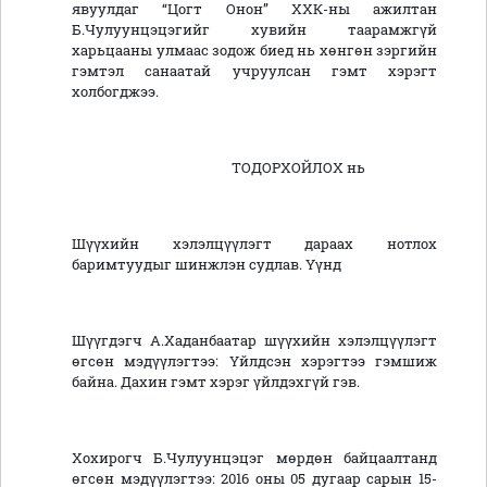
явуулдаг “Цогт Онон” ХХК-ны ажилтан
Б.Чулуунцэцэгийг хувийн таарамжгүй
харьцааны улмаас зодож биед нь хөнгөн зэргийн
гэмтэл санаатай учруулсан гэмт хэрэгт
холбогджээ.
ТОДОРХОЙЛОХ нь
Шүүхийн хэлэлцүүлэгт дараах нотлох
баримтуудыг шинжлэн судлав. Үүнд
Шүүгдэгч А.Хаданбаатар шүүхийн хэлэлцүүлэгт
өгсөн мэдүүлэгтээ: Үйлдсэн хэрэгтээ гэмшиж
байна. Дахин гэмт хэрэг үйлдэхгүй гэв.
Хохирогч Б.Чулуунцэцэг мөрдөн байцаалтанд
өгсөн мэдүүлэгтээ: 2016 оны 05 дугаар сарын 15-