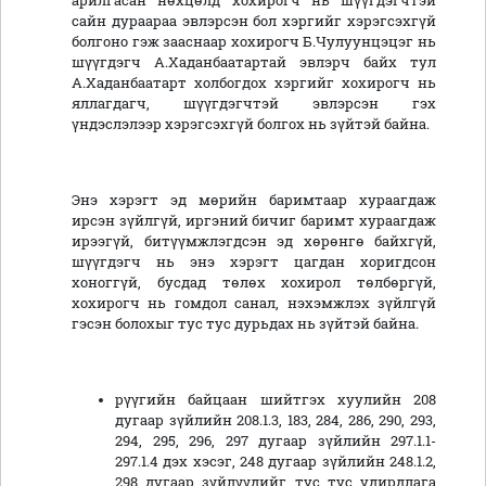
арилгасан нөхцөлд хохирогч нь шүүгдэгчтэй
сайн дураараа эвлэрсэн бол хэргийг хэрэгсэхгүй
болгоно гэж зааснаар хохирогч Б.Чулуунцэцэг нь
шүүгдэгч А.Хаданбаатартай эвлэрч байх тул
А.Хаданбаатарт холбогдох хэргийг хохирогч нь
яллагдагч, шүүгдэгчтэй эвлэрсэн гэх
үндэслэлээр хэрэгсэхгүй болгох нь зүйтэй байна.
Энэ хэрэгт эд мөрийн баримтаар хураагдаж
ирсэн зүйлгүй, иргэний бичиг баримт хураагдаж
ирээгүй, битүүмжлэгдсэн эд хөрөнгө байхгүй,
шүүгдэгч нь энэ хэрэгт цагдан хоригдсон
хоноггүй, бусдад төлөх хохирол төлбөргүй,
хохирогч нь гомдол санал, нэхэмжлэх зүйлгүй
гэсэн болохыг тус тус дурьдах нь зүйтэй байна.
рүүгийн байцаан шийтгэх хуулийн 208
дугаар зүйлийн 208.1.3, 183, 284, 286, 290, 293,
294, 295, 296, 297 дугаар зүйлийн 297.1.1-
297.1.4 дэх хэсэг, 248 дугаар зүйлийн 248.1.2,
298 дугаар зүйлүүдийг тус тус удирдлага