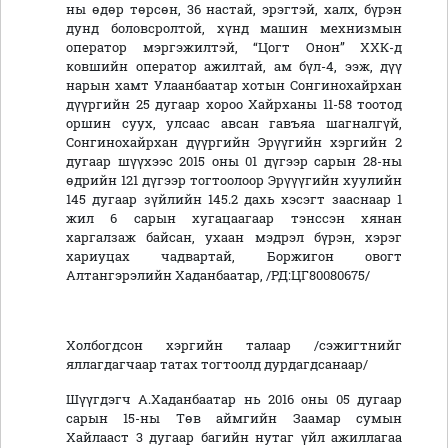
ны өдөр төрсөн, 36 настай, эрэгтэй, халх, бүрэн
дунд боловсролтой, хүнд машин мехнизмын
оператор мэргэжилтэй, “Цогт Онон” ХХК-д
ковшийн оператор ажилтай, ам бүл-4, ээж, дүү
нарын хамт Улаанбаатар хотын Сонгинохайрхан
дүүргийн 25 дугаар хороо Хайрханы 11-58 тоотод
оршин суух, улсаас авсан гавъяа шагналгүй,
Сонгинохайрхан дүүргийн Эрүүгийн хэргийн 2
дугаар шүүхээс 2015 оны 01 дүгээр сарын 28-ны
өдрийн 121 дүгээр тогтоолоор Эрүүүгийн хуулийн
145 дугаар зүйлийн 145.2 дахь хэсэгт зааснаар 1
жил 6 сарын хугацаагаар тэнссэн хянан
харгалзаж байсан, ухаан мэдрэл бүрэн, хэрэг
хариуцах чадвартай, Боржигон овогт
Алтангэрэлийн Хаданбаатар, /РД:ЦГ80080675/
Холбогдсон хэргийн талаар /сэжигтнийг
яллагдагчаар татах тогтоолд дурдагдсанаар/
Шүүгдэгч А.Хаданбаатар нь 2016 оны 05 дугаар
сарын 15-ны Төв аймгийн Заамар сумын
Хайлааст 3 дугаар багийн нутаг үйл ажиллагаа