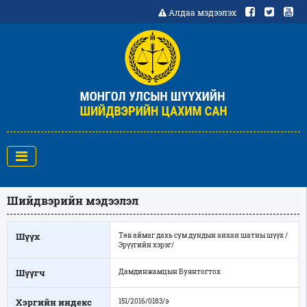
Алдаа мэдээлэх
Шийдвэрийн мэдээлэл
Шүүх
Төв аймаг дахь сум дундын анхан шатны шүүх /
Эрүүгийн хэрэг/
Шүүгч
Дамдинжамцын Буянтогтох
Хэргийн индекс
151/2016/0183/э