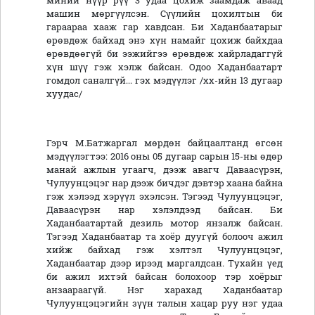
миний нүүр рүү 3 удаа цохиж заамдаж аваад
машин мөргүүлсэн. Сүүлийн цохилтын би
гараараа хааж гар хавдсан. Би Хаданбаатарыг
өрөвдөж байхад энэ хүн намайг цохиж байхдаа
өрөвдөөгүй би ээжийгээ өрөвдөж хайрладаггүй
хүн шүү гэж хэлж байсан. Одоо Хаданбаатарт
гомдол саналгүй... гэх мэдүүлэг /хх-ийн 13 дугаар
хуудас/
Гэрч М.Батжаргал мөрдөн байцаалтанд өгсөн
мэдүүлэгтээ: 2016 оны 05 дугаар сарын 15-ны өдөр
манай ажлын угаагч, дээж авагч Даваасүрэн,
Чулуунцэцэг нар дээж бичдэг дэвтэр хаана байна
гэж хэлээд хэрүүл эхэлсэн. Тэгээд Чулуунцэцэг,
Даваасүрэн нар хэлэлдээд байсан. Би
Хаданбаатартай дезиль мотор янзалж байсан.
Тэгээд Хаданбаатар та хоёр дуугүй болооч ажил
хийж байхад гэж хэлтэл Чулуунцэцэг,
Хаданбаатар дээр ирээд маргалдсан. Тухайн үед
би ажил ихтэй байсан болохоор тэр хоёрыг
анзаараагүй. Нэг харахад Хаданбаатар
Чулуунцэцэгийн зүүн талын хацар руу нэг удаа