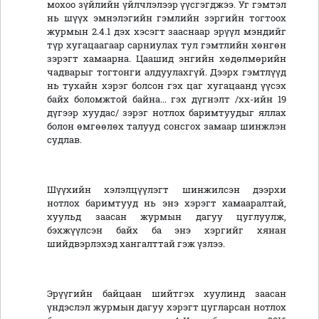
мохоо зүйлийн үйлчлэлээр үүсгэгджээ. Уг гэмтэл
нь шүүх эмнэлэгийн гэмлийн зэргийн тогтоох
журмын 2.4.1 дэх хэсэгт зааснаар эрүүл мэндийг
түр хугацаагаар сарниулах тул гэмтлийн хөнгөн
зэрэгт хамаарна. Цаашид энгийн хөдөлмөрийн
чадварыг тогтонги алдуулахгүй. Дээрх гэмтлүүд
нь тухайн хэрэг болсон гэх цаг хугацаанд үүсэх
байх боломжтой байна... гэх дүгнэлт /хх-ийн 19
дүгээр хуудас/ зэрэг нотлох баримтуудыг яллах
болон өмгөөлөх талууд сонсгох замаар шинжлэн
судлав.
Шүүхийн хэлэлцүүлэгт шинжилсэн дээрхи
нотлох баримтууд нь энэ хэрэгт хамааралтай,
хуульд заасан журмын дагуу цуглуулж,
бэхжүүлсэн байх ба энэ хэргийг хянан
шийдвэрлэхэд хангалттай гэж үзлээ.
Эрүүгийн байцаан шийтгэх хуулинд заасан
үндэслэл журмын дагуу хэрэгт цугларсан нотлох