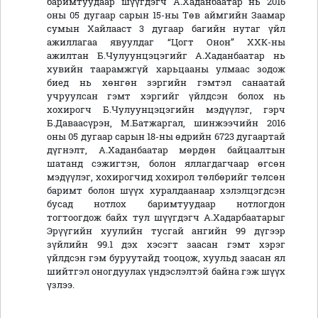
баримтуудаар шүүгдэгч А.Хаданбаатар нь 2016
оны 05 дугаар сарын 15-ны Төв аймгийн Заамар
сумын Хайлааст 3 дугаар багийн нутаг үйл
ажиллагаа явуулдаг “Цогт Онон” ХХК-ны
ажилтан Б.Чулуунцэцэгийг А.Хаданбаатар нь
хувийн таарамжгүй харьцааны улмаас зодож
биед нь хөнгөн зэргийн гэмтэл санаатай
учруулсан гэмт хэргийг үйлдсэн болох нь
хохирогч Б.Чулуунцэцэгийн мэдүүлэг, гэрч
Б.Даваасүрэн, М.Батжаргал, шинжээчийн 2016
оны 05 дугаар сарын 18-ны өдрийн 6723 дугаартай
дүгнэлт, А.Хаданбаатар мөрдөн байцаалтын
шатанд сэжигтэн, болон яллагдагчаар өгсөн
мэдүүлэг, хохирогчид хохирол төлбөрийг төлсөн
баримт болон шүүх хуралдаанаар хэлэлцэгдсэн
бусад нотлох баримтуудаар нотлогдон
тогтоогдож байх тул шүүгдэгч А.Хадарбаатарыг
Эрүүгийн хуулийн тусгай ангийн 99 дүгээр
зүйлийн 99.1 дэх хэсэгт заасан гэмт хэрэг
үйлдсэн гэм буруутайд тооцож, хуульд заасан ял
шийтгэл оногдуулах үндэслэлтэй байна гэж шүүх
үзлээ.