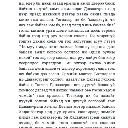
ны өдөр би дээж аваад өрмийн ажил дээрээ байж
байтал надтай хамт ажилладаг Даваасүрэн над
дээр ирээд дээжний дэвтэр хаана байна пизда
минь гэж хэлсэн. Тэгэхээр нь би “мэдэхгүй, чи
яах гэж байгаа юм бэ, цаад талд чинь байгаа биз”
гэтэл миний урьд шөнө ажилласан дээж зөрсөн
байна гээд над руу хараал хэлсэн. Би мэдэхгүй
гэдгээ дахин хэлж Од гэх залуугаас асуу гэтэл
“Чи муу пизда чинь чамаас болж зүгээр явагдаж
байсан ажил болохоо болилоо чи Одын бууны
нохой” гэх зэргээр хэлээд над руу дайрч бид хоёр
хоорондоо хэрэлдсэн. Би зүгээр ажлаа хийж
байгаад хүнд элдэв үг хэлээр доромжлуулана гэж
юу байхав дээ гэсэн. Өрмийн мастер Батжаргал
нь Даваасүрэнг болиоч, яваач гэж хэлээд түлхэж
байсан. Тэгтэл Даваасүрэн огт дуугүй болохгүй
хойноос дагаад “чи янхан, чамайг бөө гэсэн харъя
чамайг” гэж орилсон. Тэгэхээр нь би намайг
дуугүй болсон байхад чи дуугүй болоорой гэж
Даваасүрэнд хэлтэл Дезиль мотор янзалж байсан
Хаданбаатар над руу орилж хашгираад намайг
пизда гэж хэлэхээр нь би Хаданбаатарын хажууд
очиход би чамайг тэгж хэлээгүй гэж хэлснээ