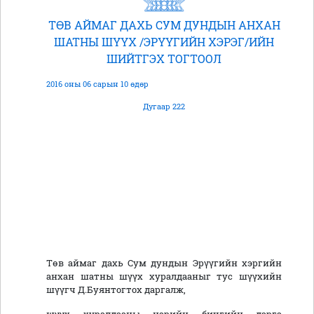
ТӨВ АЙМАГ ДАХЬ СУМ ДУНДЫН АНХАН
ШАТНЫ ШҮҮХ /ЭРҮҮГИЙН ХЭРЭГ/ИЙН
ШИЙТГЭХ ТОГТООЛ
2016 оны 06 сарын 10 өдөр
Дугаар 222
Төв аймаг дахь Сум дундын Эрүүгийн хэргийн
анхан шатны шүүх хуралдааныг тус шүүхийн
шүүгч Д.Буянтогтох даргалж,