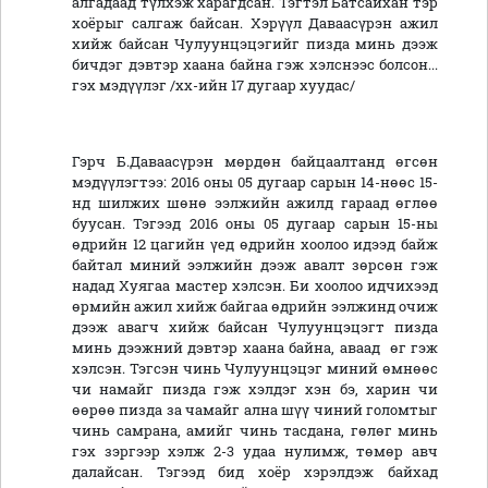
алгадаад түлхэж харагдсан. Тэгтэл Батсайхан тэр
хоёрыг салгаж байсан. Хэрүүл Даваасүрэн ажил
хийж байсан Чулуунцэцэгийг пизда минь дээж
бичдэг дэвтэр хаана байна гэж хэлснээс болсон...
гэх мэдүүлэг /хх-ийн 17 дугаар хуудас/
Гэрч Б.Даваасүрэн мөрдөн байцаалтанд өгсөн
мэдүүлэгтээ: 2016 оны 05 дугаар сарын 14-нөөс 15-
нд шилжих шөнө ээлжийн ажилд гараад өглөө
буусан. Тэгээд 2016 оны 05 дугаар сарын 15-ны
өдрийн 12 цагийн үед өдрийн хоолоо идээд байж
байтал миний ээлжийн дээж авалт зөрсөн гэж
надад Хуягаа мастер хэлсэн. Би хоолоо идчихээд
өрмийн ажил хийж байгаа өдрийн ээлжинд очиж
дээж авагч хийж байсан Чулуунцэцэгт пизда
минь дээжний дэвтэр хаана байна, аваад өг гэж
хэлсэн. Тэгсэн чинь Чулуунцэцэг миний өмнөөс
чи намайг пизда гэж хэлдэг хэн бэ, харин чи
өөрөө пизда за чамайг ална шүү чиний голомтыг
чинь самрана, амийг чинь тасдана, гөлөг минь
гэх зэргээр хэлж 2-3 удаа нулимж, төмөр авч
далайсан. Тэгээд бид хоёр хэрэлдэж байхад