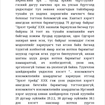
хөрөнгийн эрх ... бусад эрхийг бүртгүүлнэ"
гэсний дагуу өмчлөх эрх нь улсын бүртгэлд
үндэслэдэг тул зөвхөн зохигчдын тайлбараар
тухайн үл хөдлөх хөрөнгийн өмчлөгч биш
болохыг тогтоох боломжгүй юм. Хавтаст хэрэгт
авагдсан нотлох баримтуудад 75 дугаар байрыг
"Эрхэт трейд" ХХК захиалж бариулсан бөгөөд тус
байрны 14 тоот нь тухайн компанийн өмч
байгаад хожим бусдад худалдсан, одоо Одгэрэл
захирал мөн эсэх, тус байрыг эзэмшдэг гэсэн
мэдээллийг хариуцагч тал өгсөн байх бөгөөд
түүнтэй холбоотой ямар нэгэн нотлох баримтыг
шүүхэд гаргаж өгөх үүргээ биелүүлээгүй, анхан
шатны шүүх дээрх нотлох баримтыг хэрэгт
хамааралтай, ач холбогдолтой, үнэн зөв,
эргэлзээгүй талаас нь үнэлээгүй байна. Түүнчлэн
шийдвэрийн үндэслэх хэсэгт “... нэхэмжлэгч
нэхэмжлэлийн шаардлагыг хариуцах этгээд
"Эрхэт трейд" ХХК гэж үзэх үндэслэл хэрэгт
авагдсан бичгийн баримтаар тогтоогдохгүй,
нэхэмжлэгч нэхэмжлэлийн шаардлагаа Иргэний
хэрэг шүүхэд хянан шийдвэрлэх тухай хуулийн
25 дугаар зүйлийн 25.2.2, 38 дугаар зүйлийн 38.1
дэх хэсэгт зааснаар нотлох үүргээ