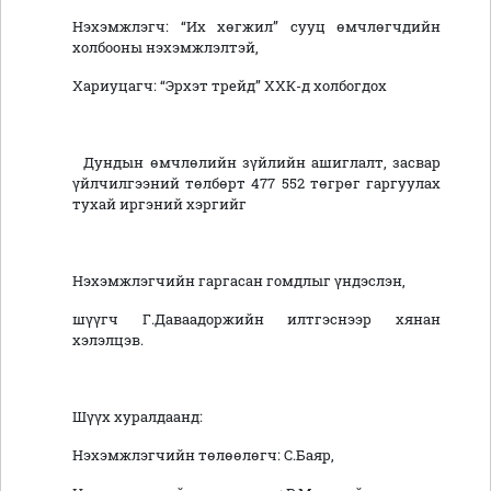
Нэхэмжлэгч: “Их хөгжил” сууц өмчлөгчдийн
холбооны нэхэмжлэлтэй,
Хариуцагч: “Эрхэт трейд” ХХК-д холбогдох
Дундын өмчлөлийн зүйлийн ашиглалт, засвар
үйлчилгээний төлбөрт 477 552 төгрөг гаргуулах
тухай иргэний хэргийг
Нэхэмжлэгчийн гаргасан гомдлыг үндэслэн,
шүүгч Г.Даваадоржийн илтгэснээр хянан
хэлэлцэв.
Шүүх хуралдаанд:
Нэхэмжлэгчийн төлөөлөгч: С.Баяр,