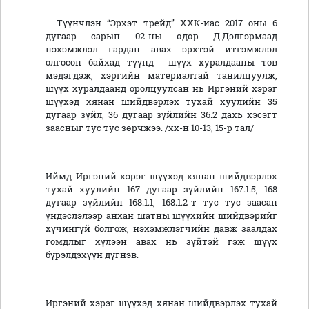
Түүнчлэн “Эрхэт трейд” ХХК-иас 2017 оны 6
дугаар сарын 02-ны өдөр Д.Дэлгэрмаад
нэхэмжлэл гардан авах эрхтэй итгэмжлэл
олгосон байхад түүнд шүүх хуралдааны тов
мэдэгдэж, хэргийн материалтай танилцуулж,
шүүх хуралдаанд оролцуулсан нь Иргэний хэрэг
шүүхэд хянан шийдвэрлэх тухай хуулийн 35
дугаар зүйл, 36 дугаар зүйлийн 36.2 дахь хэсэгт
заасныг тус тус зөрчжээ. /хх-н 10-13, 15-р тал/
Иймд Иргэний хэрэг шүүхэд хянан шийдвэрлэх
тухай хуулийн 167 дугаар зүйлийн 167.1.5, 168
дугаар зүйлийн 168.1.1, 168.1.2-т тус тус заасан
үндэслэлээр анхан шатны шүүхийн шийдвэрийг
хүчингүй болгож, нэхэмжлэгчийн давж заалдах
гомдлыг хүлээн авах нь зүйтэй гэж шүүх
бүрэлдэхүүн дүгнэв.
Иргэний хэрэг шүүхэд хянан шийдвэрлэх тухай