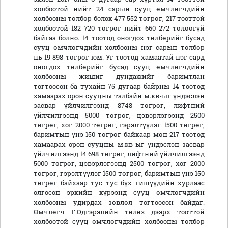
холбоотой нийт 24 сарын сууц өмчлөгчдийн
холбооны төлбөр болох 477 552 төгрөг, 217 тооттой
холбоотой 182 720 төгрөг нийт 660 272 төлөөгүй
байгаа болно. 14 тоотод оногдох төлбөрийг бусад
сууц өмчлөгчдийн холбооны нэг сарын төлбөр
нь 19 898 төгрөг юм. Уг тоотод хамаатай нэг сард
оногдох төлбөрийг бусад сууц өмчлөгчдийн
холбооны жишиг дундажийг баримтлан
тогтоосон ба тухайн 75 дугаар байрны 14 тоотод
хамаарах орон сууцны талбайн м.кв-ыг үндэслэн
засвар үйлчилгээнд 8748 төгрөг, лифтний
үйлчилгээнд 5000 төгрөг, цэвэрлэгээнд 2500
төгрөг, хог 2000 төгрөг, гэрэлтүүлэг 1500 төгрөг,
баримтын үнэ 150 төгрөг байхаар мөн 217 тоотод
хамаарах орон сууцны м.кв-ыг үндэслэн засвар
үйлчилгээнд 14 698 төгрөг, лифтний үйлчилгээнд
5000 төгрөг, цэвэрлэгээнд 2500 төгрөг, хог 2000
төгрөг, гэрэлтүүлэг 1500 төгрөг, баримтын үнэ 150
төгрөг байхаар тус тус бүх гишүүдийн хурлаас
олгосон эрхийн хүрээнд сууц өмчлөгчдийн
холбооны удирдах зөвлөл тогтоосон байдаг.
Өмчлөгч Г.Одгэрэлийн төлөх дээрх тооттой
холбоотой сууц өмчлөгчдийн холбооны төлбөр