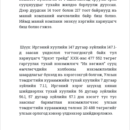
сууцнуудыг тухайн жилдээ борлуулж дууссан.
Дээр дурдсан 14 тоот болон 217 тоот байрнууд нь
манай компаний өмчлөлийн байр биш болно.
Иймд манай компани энэхүү хэргийн хариуцагч
биш болно гэжээ.
Шүүх: Иргэний хуулийн 147 дугаар зүйлийн 147.1-
д заасан үндэслэл тогтоогдохгүй байх тул
хариуцагч “Эрхэт трейд” ХХК-иас 477 552 төгрөг
гаргуулах тухай нэхэмжлэгч “Их хөгжил” сууц
өмчлөгчдийн холбооны нэхэмжлэлийн
шаардлагыг бүхэлд нь хэрэгсэхгүй болгож, Улсын
тэмдэгтийн хураамжийн тухай хуулийн 7 дугаар
зүйлийн 7.1.1, Иргэний хэрэг шүүхэд хянан
шийдвэрлэх тухай хуулийн 56 дугаар зүйлийн
56.1, 57 дугаар зүйлийн 57.1 дэх хэсэгт тус тус
заасныг баримтлан нэхэмжлэгчээс улсын
тэмдэгтийн хураамжид төлсөн 20 488 төгрөгийг
улсын орлогод хэвээр үлдээхээр шийдвэрлэжээ.