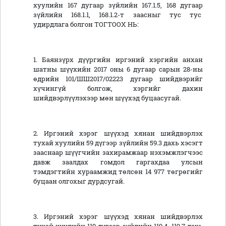
хуулийн 167 дугаар зүйлийн 167.1.5, 168 дугаар
зүйлийн 168.1.1, 168.1.2-т заасныг тус тус
удирдлага болгон ТОГТООХ НЬ:
1. Баянзүрх дүүргийн иргэний хэргийн анхан
шатны шүүхийн 2017 оны 6 дугаар сарын 28-ны
өдрийн 101/ШШ2017/02223 дугаар шийдвэрийг
хүчингүй болгож, хэргийг дахин
шийдвэрлүүлэхээр мөн шүүхэд буцаасугай.
2. Иргэний хэрэг шүүхэд хянан шийдвэрлэх
тухай хуулийн 59 дүгээр зүйлийн 59.3 дахь хэсэгт
зааснаар шүүгчийн захирамжаар нэхэмжлэгчээс
давж заалдах гомдол гаргахдаа улсын
тэмдэгтийн хураамжид төлсөн 14 977 төгрөгийг
буцаан олгохыг дурдсугай.
3. Иргэний хэрэг шүүхэд хянан шийдвэрлэх