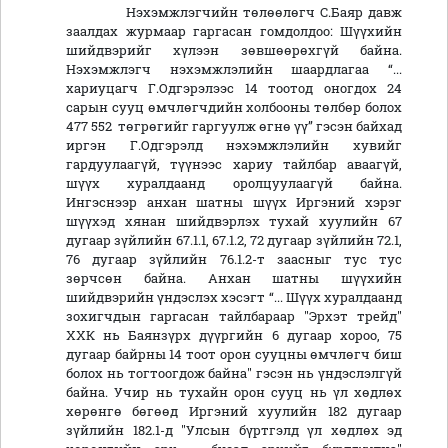
Нэхэмжлэгчийн төлөөлөгч С.Баяр давж
заалдах журмаар гаргасан гомдолдоо: Шүүхийн
шийдвэрийг хүлээн зөвшөөрөхгүй байна.
Нэхэмжлэгч нэхэмжлэлийн шаардлагаа “...
хариуцагч Г.Одгэрэлээс 14 тоотод оногдох 24
сарын сууц өмчлөгчдийн холбооны төлбөр болох
477 552 төгрөгийг гаргуулж өгнө үү” гэсэн байхад
иргэн Г.Одгэрэлд нэхэмжлэлийн хувийг
гардуулаагүй, түүнээс хариу тайлбар аваагүй,
шүүх хуралдаанд оролцуулаагүй байна.
Ингэснээр анхан шатны шүүх Иргэний хэрэг
шүүхэд хянан шийдвэрлэх тухай хуулийн 67
дугаар зүйлийн 67.1.1, 67.1.2, 72 дугаар зүйлийн 72.1,
76 дугаар зүйлийн 76.1.2-т заасныг тус тус
зөрчсөн байна. Анхан шатны шүүхийн
шийдвэрийн үндэслэх хэсэгт “... Шүүх хуралдаанд
зохигчдын гаргасан тайлбараар "Эрхэт трейд"
ХХК нь Баянзүрх дүүргийн 6 дугаар хороо, 75
дугаар байрны 14 тоот орон сууцны өмчлөгч биш
болох нь тогтоогдож байна" гэсэн нь үндэслэлгүй
байна. Учир нь тухайн орон сууц нь үл хөдлөх
хөрөнгө бөгөөд Иргэний хуулийн 182 дугаар
зүйлийн 182.1-д "Улсын бүртгэлд үл хөдлөх эд