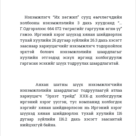
Нэхэмжлэгч “Их хөгжил” сууц өмчлөгчдийн
холбооны нэхэмжлэлийн 3 дахь хуудсанд “…
Г.Одгэрэлээс 664 072 төгрөгийг гаргуулж өгнө үү”
гэжээ. Иргэний хэрэг шүүхэд хянан шийдвэрлэх
тухай хуулийн 26 дугаар зүйлийн 26.3 дахь хэсэгт
зааснаар хариуцагчийг нэхэмжлэгч тодорхойлох
эрхтэй боловч нэхэмжлэлийн шаардлагыг
хуулийн этгээдэд эсхүл иргэнд холбогдуулж
гаргасан эсэхийг шүүх тодруулах шаардлагатай.
Анхан шатны шүүх нэхэмжлэгчийн
нэхэмжлэлийн шаардлагыг тодруулаагүй атлаа
хариуцагч “Эрхэт трейд” ХХК-д холбогдуулж
иргэний хэрэг үүсгэн, тус компанид холбогдох
хэргийг хянан шийдвэрлэсэн нь Иргэний хэрэг
шүүхэд хянан шийдвэрлэх тухай хуулийн 116
дугаар зүйлийн 116.2 дахь хэсэгт заасантай
нийцэхгүй байна.