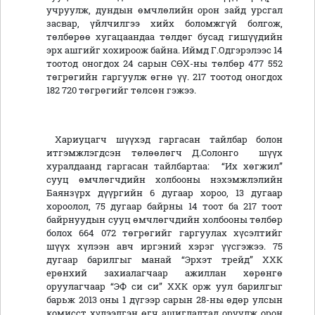
учруулж, дундын өмчлөлийн орон зайд урсгал
засвар, үйлчилгээ хийх боломжгүй болгож,
төлбөрөө хугацаандаа төлдөг бусад гишүүдийн
эрх ашгийг хохироож байна. Иймд Г.Одгэрэлээс 14
тоотод оногдох 24 сарын СӨХ-ны төлбөр 477 552
төгрөгийн гаргуулж өгнө үү. 217 тоотод оногдох
182 720 төгрөгийг төлсөн гэжээ.
Хариуцагч шүүхэд гаргасан тайлбар болон
итгэмжлэгдсэн төлөөлөгч Д.Солонго шүүх
хуралдаанд гаргасан тайлбартаа: “Их хөгжил”
сууц өмчлөгчдийн холбооны нэхэмжлэлийн
Баянзүрх дүүргийн 6 дугаар хороо, 13 дугаар
хороолол, 75 дугаар байрны 14 тоот ба 217 тоот
байрнуудын сууц өмчлөгчдийн холбооны төлбөр
болох 664 072 төгрөгийг гаргуулах хүсэлтийг
шүүх хүлээн авч иргэний хэрэг үүсгэжээ. 75
дугаар барилгыг манай “Эрхэт трейд” ХХК
ерөнхий захиалагчаар ажиллан хөрөнгө
оруулагчаар “ЭФ си си” ХХК орж уул барилгыг
барьж 2013 оны 1 дүгээр сарын 28-ны өдөр улсын
комисст хүлээлгэн өгч ашиглалтад оруулж орон