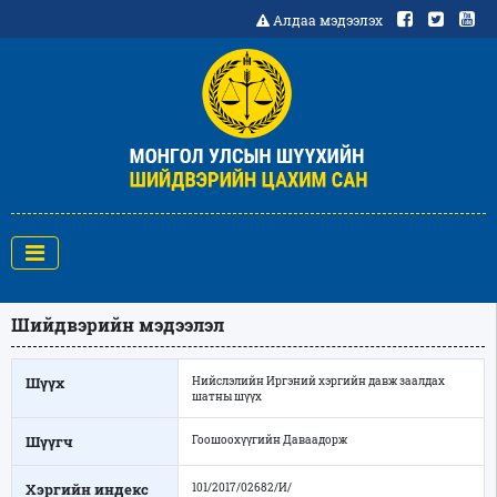
Алдаа мэдээлэх
Шийдвэрийн мэдээлэл
Шүүх
Нийслэлийн Иргэний хэргийн давж заалдах
шатны шүүх
Шүүгч
Гоошоохүүгийн Даваадорж
Хэргийн индекс
101/2017/02682/И/