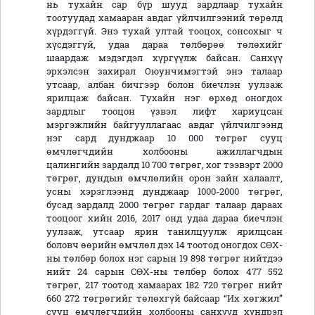
нь тухайн сар бүр шууд зардлаар тухайн
тоотуудад хамааран авдаг үйлчилгээний төрөлд
хүрдэггүй. Энэ тухай ултай тооцох, сонсохыг ч
хүсдэггүй, удаа дараа төлбөрөө төлөхийг
шаардаж мэдэгдэл хүргүүлж байсан. Санхүү
эрхэлсэн захирал Оюунчимэгтэй энэ талаар
утсаар, албан бичгээр болон биечлэн уулзаж
ярилцаж байсан. Тухайн нэг өрхөд оногдох
зардлыг тооцон үзвэл лифт хариуцсан
мэргэжлийн байгууллагаас авдаг үйлчилгээнд
нэг сард дунджаар 10 000 төгрөг сууц
өмчлөгчдийн холбооны ажиллагчдын
цалингийн зардалд 10 700 төгрөг, хог тээвэрт 2000
төгрөг, дундын өмчлөлийн орон зайн халаалт,
усны хэрэглээнд дунджаар 1000-2000 төгрөг,
бусад зардалд 2000 төгрөг гардаг талаар дараах
тооцоог хийн 2016, 2017 онд удаа дараа биечлэн
уулзаж, утсаар ярин танилцуулж ярилцсан
боловч өөрийн өмчлөл дэх 14 тоотод оногдох СӨХ-
ны төлбөр болох нэг сарын 19 898 төгрөг нийтдээ
нийт 24 сарын СӨХ-ны төлбөр болох 477 552
төгрөг, 217 тоотод хамаарах 182 720 төгрөг нийт
660 272 төгрөгийг төлөхгүй байсаар “Их хөгжил”
сууц өмчлөгчдийн холбооны санхүүд хүндрэл