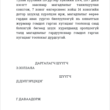
тухай хуулийн 119 дүгээр зүйлийн 119.4, 119.7 дахь
хэсэгт зааснаар магадлалыг танилцуулан
сонсгож, 7 хоног өнгөрснөөс хойш 14 хоногийн
дотор шүүхэд хүрэлцэн ирж, магадлалыг өөрөө
гардан авах үүргээ биелүүлээгүй нь хяналтын
журмаар гомдол гаргах хугацааг тоолоход саад
болохгүй бөгөөд шүүх хуралдаанд оролцоогүй
талд магадлалыг гардуулснаар гомдол гаргах
хугацааг тоолохыг дурдсугай.
ДАРГАЛАГЧ ШҮҮГЧ
Э.ЗОЛЗАЯА
ШҮҮГЧ
Д.ДЭЛГЭРЦЭЦЭГ
Г.ДАВААДОРЖ