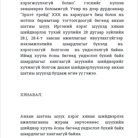
хэрэгжүүлээгүй болно" гэснийг хүлээн
зөвшөөрөх боломжгүй. Учир нь дээр дурдсанаар
"Эрхэт трейд" ХХК нь хариуцагч биш болох нь
нотлох баримтаар тогтоогдоогүй бөгөөд анхан
шатны шүүх Иргэний хэрэг шүүхэд хянан
шийдвэрлэх тухай хуулийн 28 дугаар зүйлийн
28.1, 28.4-т заасан ажиллагааг явуулахгүйгээр
нэхэмжлэлийн шаардлагыг бүхэлд нь
хэрэгсэхгүй болгосон нь үндэслэлгүй байна.
Иймд хууль ёсны бөгөөд үндэслэл бүхий байх
шаардлагыг хангаагүй шүүхийн шийдвэрийг
хүчингүй болгож дахин шийдвэрлүүлэхээр анхан
шатны шүүхэд буцааж өгнө үү гэжээ.
ХЯНАВАЛ:
Анхан шатны шүүх хэрэг хянан шийдвэрлэх
ажиллагааны журам зөрчсөнөөс шүүхийн
шийдвэр хууль ёсны бөгөөд үндэслэл бүхий байх
шаардлагыг хангаагүй байна.