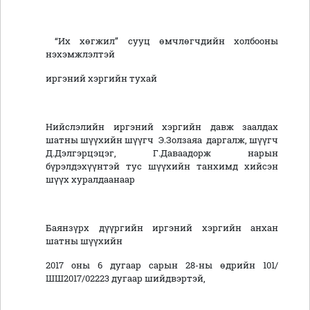
“Их хөгжил” сууц өмчлөгчдийн холбооны
нэхэмжлэлтэй
иргэний хэргийн тухай
Нийслэлийн иргэний хэргийн давж заалдах
шатны шүүхийн шүүгч Э.Золзаяа даргалж, шүүгч
Д.Дэлгэрцэцэг, Г.Даваадорж нарын
бүрэлдэхүүнтэй тус шүүхийн танхимд хийсэн
шүүх хуралдаанаар
Баянзүрх дүүргийн иргэний хэргийн анхан
шатны шүүхийн
2017 оны 6 дугаар сарын 28-ны өдрийн 101/
ШШ2017/02223 дугаар шийдвэртэй,