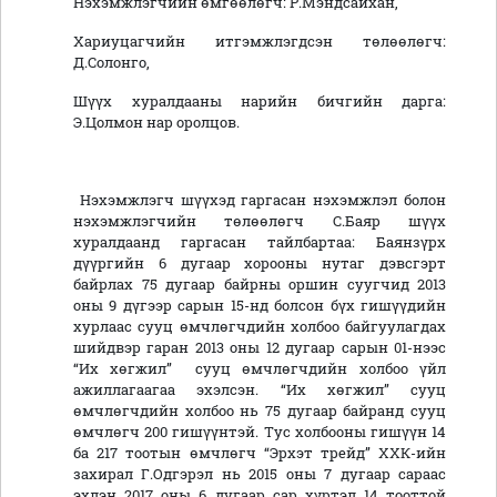
Нэхэмжлэгчийн өмгөөлөгч: Р.Мэндсайхан,
Хариуцагчийн итгэмжлэгдсэн төлөөлөгч:
Д.Солонго,
Шүүх хуралдааны нарийн бичгийн дарга:
Э.Цолмон нар оролцов.
Нэхэмжлэгч шүүхэд гаргасан нэхэмжлэл болон
нэхэмжлэгчийн төлөөлөгч С.Баяр шүүх
хуралдаанд гаргасан тайлбартаа: Баянзүрх
дүүргийн 6 дугаар хорооны нутаг дэвсгэрт
байрлах 75 дугаар байрны оршин суугчид 2013
оны 9 дүгээр сарын 15-нд болсон бүх гишүүдийн
хурлаас сууц өмчлөгчдийн холбоо байгуулагдах
шийдвэр гаран 2013 оны 12 дугаар сарын 01-нээс
“Их хөгжил” сууц өмчлөгчдийн холбоо үйл
ажиллагаагаа эхэлсэн. “Их хөгжил” сууц
өмчлөгчдийн холбоо нь 75 дугаар байранд сууц
өмчлөгч 200 гишүүнтэй. Тус холбооны гишүүн 14
ба 217 тоотын өмчлөгч “Эрхэт трейд” ХХК-ийн
захирал Г.Одгэрэл нь 2015 оны 7 дугаар сараас
эхлэн 2017 оны 6 дугаар сар хүртэл 14 тооттой