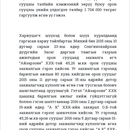
сууцны талбайн хэмжээний зөрүү буюу орон
сууцны үнийн үлдэгдэл төлбөр 1 704 000 төгрөг
гаргуулж өгнө үү гэжээ.
Хариуцагч шүүхэд болон шүүх хуралдаанд
гаргасан хариу тайлбартаа: Миний бие 2015 оны 10
дугаар сарын 23-ны өдөр Сонгинохайрхан
дүүргийн Засаг даргын тамгын газрын
ажилчдын орон сууцанд захиалга өгч
“Айзарзоне” ХХК-тай 45,26 м.кв орон сууцны
захиалгын гэрээ хийсэн. Уг захиалгын гэрээнд
барилгын ажлын 80 хувь хийгдсэн орон сууцыг
2015 оны 11 дүгээр сарын 15-ны өдрийн дотор
захиалагчид хүлээлгэж өгнө гэж тусгасан боловч
ашиглалтанд оруулаагүй. Гэтэл “Айзарзоне” ХХК
цаашид барилгын ажлыг хийж гүйцэтгэхгүй
боллоо гэсэн шалтгаанаар 2016 оны 2 дугаар сарын
19-ний өдөр “А К” ХХК-ийн захирал О.Б-той
захиалгын гэрээг шинэчлэн хийсэн. Уг гэрээнд
45,26 м.кв орон сууцыг 2016 оны 5 дугаар сарын 01-
ний өдрийн дотор захиалагчид хүлээлгэж өгөх
орон сууцны захиалгын гэрээ хийсэн. “А К” ХХК-