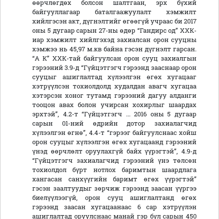
өөрчлөгдөх болсон шалтгаан, эрх бүхий
байгууллагаар баталгаажуулалт хэмжилт
хийлгэсэн акт, дүгнэлтийг өгөөгүй учраас би 2017
оны 5 дугаар сарын 27-ны өдөр “Гандирс од” ХХК-
иар хэмжилт хийлгэхэд захиалсан орон сууцны
хэмжээ нь 45,97 м.кв байна гэсэн дүгнэлт гарсан.
“А К” ХХК-тай байгуулсан орон сууц захиалгын
гэрээний 3.9-д “Гүйцэтгэгч гэрээнд зааснаар орон
сууцыг ашиглалтад хүлээлгэн өгөх хугацааг
хэтрүүлсэн тохиолдолд худалдан авагч хугацаа
хэтэрсэн хоног тутамд гэрээний дагуу алданги
тооцон авах болон учирсан хохирлыг шаардах
эрхтэй”, 4.2-т “Гүйцэтгэгч ... 2016 оны 5 дугаар
сарын 01-ний өдрийн дотор захиалагчид
хүлээлгэн өгнө”, 4.4-т “гэрээг байгуулснаас хойш
орон сууцыг хүлээлгэн өгөх хугацаанд гэрээний
үнэд өөрчлөлт оруулахгүй байх үүрэгтэй”, 4.9-д
“Гүйцэтгэгч захиалагчид гэрээний үнэ төлсөн
тохиолдол бүрт нотлох баримтын шаардлага
хангасан санхүүгийн баримт өгөх үүрэгтэй”
гэсэн заалтуудыг зөрчиж гэрээнд заасан үүргээ
биелүүлээгүй, орон сууц ашиглалтанд өгөх
гэрээнд заасан хугацаанаас 6 cap хэтрүүлэн
ашиглалтад оруулснаас манай гэр бүл сарын 450