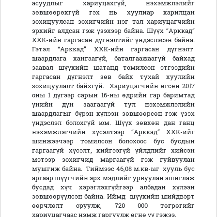
асуудлыг хариуцахгүй, нэхэмжлэлийг
зөвшөөрөхгүй гэх нь хуулиар харилцан
зохицуулсан зохигчийн нэг тал хариуцагчийн
эрхийг алдсан гэж үзэхээр байна. Шүүх “Арккад”
ХХК-ийн гаргасан дүгнэлтийг үндэслэсэн байна.
Гэтэл “Арккад” ХХК-ийн гаргасан дүгнэлт
шаардлага хангаагүй, баталгаажаагүй байхад
заавал шүүхийн шатанд томилсон этгээдийн
гаргасан дүгнэлт зөв байх тухай хуулийн
зохицуулалт байхгүй. Хариуцагчийн өгсөн 2017
оны 1 дүгээр сарын 16-ны өдрийн гар баримтад
үнийн дүн заагаагүй тул нэхэмжлэлийн
шаардлагыг бүрэн хүлээн зөвшөөрсөн гэж үзэх
үндэслэл болохгүй юм. Шүүх зөвхөн дан ганц
нэхэмжлэгчийн хүсэлтээр “Арккад” ХХК-ийг
шинжээчээр томилсон болохоос бус бусдын
гаргаагүй хүсэлт, хийгээгүй үйлдлийг хийсэн
мэтээр зохигчид маргаагүй гэж гуйвуулан
мушгиж байна. Тиймээс 46,08 м.кв-ыг хууль бус
аргаар шүүгчийн эрх мэдлийг урвуулан ашиглаж
бусдад хүч хэрэглэхгүйгээр албадан хүлээн
зөвшөөрүүлсэн байна. Иймд шүүхийн шийдвэрт
өөрчлөлт оруулж, 720 000 төгрөгийг
хариуцагчаас нэмж гаргуулж өгнө үү гэжээ.