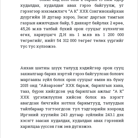
худалдах, худалдан авах гэрээ байгуулж, уг
гэрээгээр нэхэмжлэгч “А К” ХХК Сонгинохайрхан
дүүргийн 18 дугаар хороо, Засаг даргын тамгын
газрын ажилчдын байр, 5 давхарт байрлах 2 өрөө,
45,26 м.кв талбай бүхий орон сууцыг хүлээлгэн
өгөх, хариуцагч Д.Н нь 1 м.кв нь 1 200 000
төгрөгийг, нийт 54 312 000 төгрөг төлөх үүргийг
тус тус хүлээжээ.
Анхан шатны шүүх талууд хэдийгээр орон сууц
захиалгаар барих нэртэй гэрээ байгуулсан боловч
маргааны зүйл болох орон сууцыг өмнө нь буюу
2015 онд “Айзарзоне” ХХК барьж, барилгын хана,
тааз, бүрэн хийгдсэн үед барилгын ажлыг “А К”
ХХК үргэлжлүүлэн хийсэн болох нь хэрэгт
авагдсан бичгийн нотлох баримтууд, талуудын
тайлбараар тогтоогдсон тул тэдгээрийн хооронд
Иргэний хуулийн 243 дугаар зүйлийн 243.1 дэх
хэсэгт заасан худалдах, худалдан авах гэрээний
харилцаа үүссэн гэж зөв дүгнэжээ.