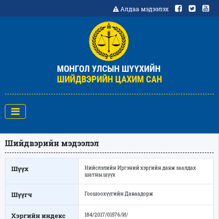
Алдаа мэдээлэх
Шийдвэрийн мэдээлэл
Шүүх
Нийслэлийн Иргэний хэргийн давж заалдах
шатны шүүх
Шүүгч
Гоошоохүүгийн Даваадорж
Хэргийн индекс
184/2017/01576/И/