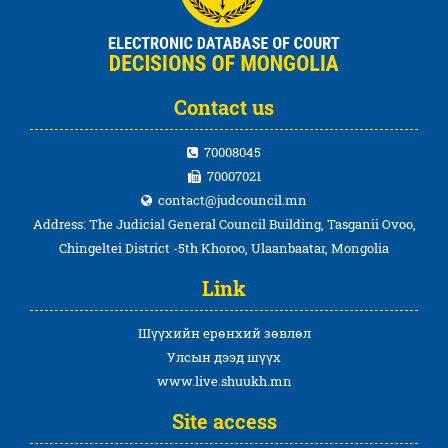
Contact us
70008045
70007021
contact@judcouncil.mn
Address: The Judicial General Council Building, Tasganii Ovoo,
Chingeltei District -5th Khoroo, Ulaanbaatar, Mongolia
Link
Шүүхийн ерөнхий зөвлөл
Улсын дээд шүүх
www.live.shuukh.mn
Site access