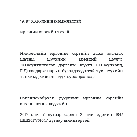
“А К” ХХК-ийн нэхэмжлэлтэй
иргэний хэргийн тухай
Нийслэлийн иргэний хэргийн давж заалдах
шатны шүүхийн Ерөнхий шүүгч
Ж.Оюунтунгалаг даргалж, шүүгч Ш.Оюунханд,
Г.Даваадорж нарын бүрэлдэхүүнтэй тус шүүхийн
танхимд хийсэн шүүх хуралдаанаар
Сонгинохайрхан дүүргийн иргэний хэргийн
анхан шатны шүүхийн
2017 оны 7 дугаар сарын 21-ний өдрийн 184/
ШШ2017/01647 дугаар шийдвэртэй,