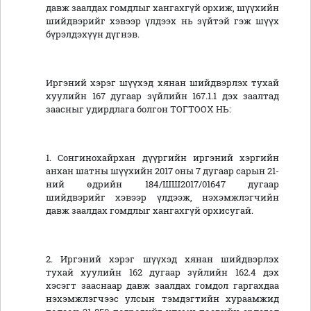
давж заалдах гомдлыг хангахгүй орхиж, шүүхийн
шийдвэрийг хэвээр үлдээх нь зүйтэй гэж шүүх
бүрэлдэхүүн дүгнэв.
Иргэний хэрэг шүүхэд хянан шийдвэрлэх тухай
хуулийн 167 дугаар зүйлийн 167.1.1 дэх заалтад
заасныг удирдлага болгон ТОГТООХ НЬ:
1. Сонгинохайрхан дүүргийн иргэний хэргийн
анхан шатны шүүхийн 2017 оны 7 дугаар сарын 21-
ний өдрийн 184/ШШ2017/01647 дугаар
шийдвэрийг хэвээр үлдээж, нэхэмжлэгчийн
давж заалдах гомдлыг хангахгүй орхисугай.
2. Иргэний хэрэг шүүхэд хянан шийдвэрлэх
тухай хуулийн 162 дугаар зүйлийн 162.4 дэх
хэсэгт зааснаар давж заалдах гомдол гаргахдаа
нэхэмжлэгчээс улсын тэмдэгтийн хураамжид