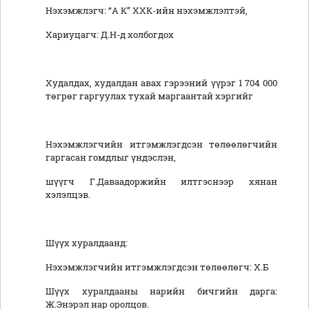
Нэхэмжлэгч: “А К” ХХК-ийн нэхэмжлэлтэй,
Хариуцагч: Д.Н-д холбогдох
Худалдах, худалдан авах гэрээний үүрэг 1 704 000
төгрөг гаргуулах тухай маргаантай хэргийг
Нэхэмжлэгчийн итгэмжлэгдсэн төлөөлөгчийн
гаргасан гомдлыг үндэслэн,
шүүгч Г.Даваадоржийн илтгэснээр хянан
хэлэлцэв.
Шүүх хуралдаанд:
Нэхэмжлэгчийн итгэмжлэгдсэн төлөөлөгч: Х.Б
Шүүх хуралдааны нарийн бичгийн дарга:
Ж.Энэрэл нар оролцов.