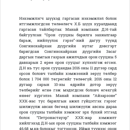
Нэхэмжлэгч шүүхэд гаргасан нэхэмжлэл болон
итгэмжлэгдсэн төлөөлөгч Х.Б шүүх хуралдаанд
гаргасан тайлбартаа: Манай компани Д.Н-тай
байгуулсан “Орон сууцны барилга захиалгаар
барьж, нийлүүлэх гэрээ”-ний дагуу түүнд
Сонгинохайрхан дүүргийн нутаг дэвсгэрт
баригдсан Сонгинохайрхан дүүргийн Засаг
даргын тамгын газрын ажилчдын орон сууцны 5
давхарын 2 өрөө орон сууцыг хүлээлгэж өгсөн.
Д.Н нь тус орон сууцандаа 2016 оны 11 дүгээр сард
орсон боловч талбайн хэмжээний зөрүү төлбөр
болох 1 704 000 төгрөгийг төлөөгүй. 2016 оны 12
дугаар сарын 10-ны өдрийн дотор зөрүү
төлбөрийг өгнө гэж мэдэгдсэн боловч өгөхгүй
өнөөг хүргэлээ. Манай компани “Айзарзоне”
ХХК-иас тус барилгын ажил гүйцэтгэх гэрээг
шилжүүлж авсан бөгөөд шилжүүлж авсны дараа
орон сууцны талбайн хэмжээг эрх бүхий этгээд
болох “Петронастауэр” ХХК-иар хэмжилт
хийлгэхэд Д.Н-ын орон сууцны талбайн хэмжээг
46,68 м.кв болохыг тогтоосон. Иймд түүнээс орон