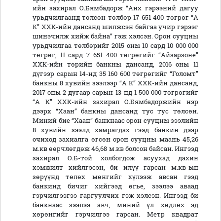
ийн захирал О.Бямбадорж “Анх гэрээний дагуу
урьдчилгаанд төлсөн төлбөр 17 651 400 төгрөг “А
К” ХХК-ийн дансанд шилжсэн байгаа учир гэрээг
шинэчилж хийж байна” гэж хэлсэн. Орон сууцны
урьдчилгаа төлбөрийг 2015 оны 10 сард 10 000 000
төгрөг, 11 сард 7 651 400 төгрөгийг “Айзарзоне”
ХХК-ийн төрийн банкны дансанд, 2016 оны 11
дүгээр сарын 14-нд 35 160 600 төгрөгийг “Голомт”
банкны 8 хувийн зээлээр “А К” ХХК-ийн дансанд,
2017 оны 2 дугаар сарын 13-нд 1 500 000 төгрөгийг
“А К” ХХК-ийн захирал О.Бямбадоржийн нэр
дээрх “Хаан” банкны дансанд тус тус төлсөн.
Миний бие “Хаан” банкнаас орон сууцны зээлийн
8 хувийн зээлд хамрагдах гээд банкин дээр
очиход захиалга өгсөн орон сууцны маань 45,26
м.кв өөрчлөгдөж 46,68 м.кв болсон байсан. Ингээд
захирал О.Б-той холбогдож асуухад дахин
хэмжилт хийлгэсэн, би илүү гарсан м.кв-ын
зөрүүнд төлөх мөнгийг хүлээж авсан гээд
банкинд бичиг хийгээд өгье, зээлээ аваад
гэрчилгээгээ гаргуулчих гэж хэлсэн. Ингээд би
банкнаас зээлээ авч, миний үл хөдлөх эд
хөрөнгийг гэрчилгээ гарсан. Метр квадрат