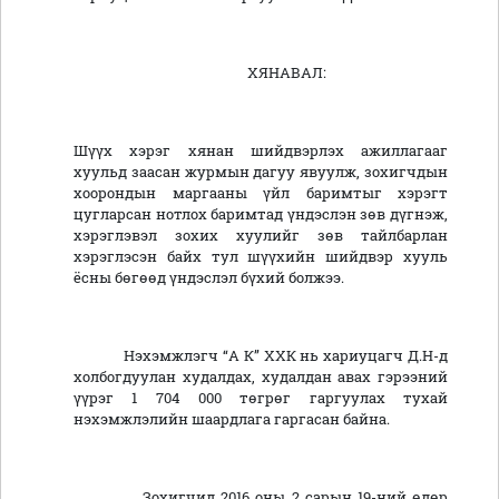
ХЯНАВАЛ:
Шүүх хэрэг хянан шийдвэрлэх ажиллагааг
хуульд заасан журмын дагуу явуулж, зохигчдын
хоорондын маргааны үйл баримтыг хэрэгт
цугларсан нотлох баримтад үндэслэн зөв дүгнэж,
хэрэглэвэл зохих хуулийг зөв тайлбарлан
хэрэглэсэн байх тул шүүхийн шийдвэр хууль
ёсны бөгөөд үндэслэл бүхий болжээ.
Нэхэмжлэгч “А К” ХХК нь хариуцагч Д.Н-д
холбогдуулан худалдах, худалдан авах гэрээний
үүрэг 1 704 000 төгрөг гаргуулах тухай
нэхэмжлэлийн шаардлага гаргасан байна.
Зохигчид 2016 оны 2 сарын 19-ний өдөр