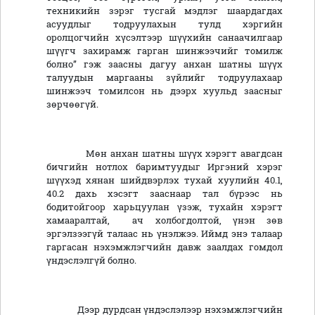
техникийн зэрэг тусгай мэдлэг шаардагдах
асуудлыг тодруулахын тулд хэргийн
оролцогчийн хүсэлтээр шүүхийн санаачилгаар
шүүгч захирамж гарган шинжээчийг томилж
болно” гэж заасны дагуу анхан шатны шүүх
талуудын маргааны зүйлийг тодруулахаар
шинжээч томилсон нь дээрх хуульд заасныг
зөрчөөгүй.
Мөн анхан шатны шүүх хэрэгт авагдсан
бичгийн нотлох баримтуудыг Иргэний хэрэг
шүүхэд хянан шийдвэрлэх тухай хуулийн 40.1,
40.2 дахь хэсэгт зааснаар тал бүрээс нь
бодитойгоор харьцуулан үзэж, тухайн хэрэгт
хамааралтай, ач холбогдолтой, үнэн зөв
эргэлзээгүй талаас нь үнэлжээ. Иймд энэ талаар
гаргасан нэхэмжлэгчийн давж заалдах гомдол
үндэслэлгүй болно.
Дээр дурдсан үндэслэлээр нэхэмжлэгчийн