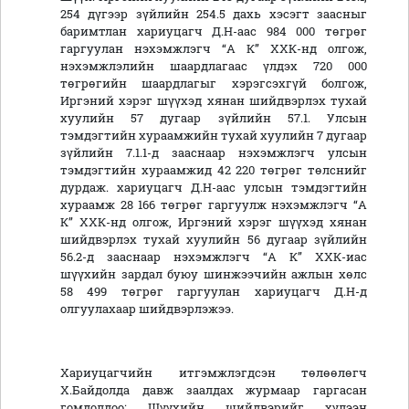
254 дүгээр зүйлийн 254.5 дахь хэсэгт заасныг
баримтлан хариуцагч Д.Н-аас 984 000 төгрөг
гаргуулан нэхэмжлэгч “А К” ХХК-нд олгож,
нэхэмжлэлийн шаардлагаас үлдэх 720 000
төгрөгийн шаардлагыг хэрэгсэхгүй болгож,
Иргэний хэрэг шүүхэд хянан шийдвэрлэх тухай
хуулийн 57 дугаар зүйлийн 57.1. Улсын
тэмдэгтийн хураамжийн тухай хуулийн 7 дугаар
зүйлийн 7.1.1-д зааснаар нэхэмжлэгч улсын
тэмдэгтийн хураамжид 42 220 төгрөг төлснийг
дурдаж. хариуцагч Д.Н-аас улсын тэмдэгтийн
хураамж 28 166 төгрөг гаргуулж нэхэмжлэгч “А
К” ХХК-нд олгож, Иргэний хэрэг шүүхэд хянан
шийдвэрлэх тухай хуулийн 56 дугаар зүйлийн
56.2-д зааснаар нэхэмжлэгч “А К” ХХК-иас
шүүхийн зардал буюу шинжээчийн ажлын хөлс
58 499 төгрөг гаргуулан хариуцагч Д.Н-д
олгуулахаар шийдвэрлэжээ.
Хариуцагчийн итгэмжлэгдсэн төлөөлөгч
Х.Байдолда давж заалдах журмаар гаргасан
гомдолдоо: Шүүхийн шийдвэрийг хүлээн