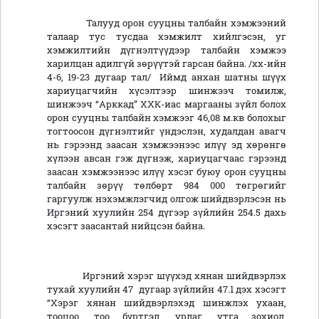
Талууд орон сууцны талбайн хэмжээний
талаар тус тусдаа хэмжилт хийлгэсэн, уг
хэмжилтийн дүгнэлтүүдээр талбайн хэмжээ
харилцан адилгүй зөрүүтэй гарсан байна. /хх-ийн
4-6, 19-23 дугаар тал/ Иймд анхан шатны шүүх
хариуцагчийн хүсэлтээр шинжээч томилж,
шинжээч “Арккад” ХХК-иас маргааны зүйл болох
орон сууцны талбайн хэмжээг 46,08 м.кв болохыг
тогтоосон дүгнэлтийг үндэслэн, худалдан авагч
нь гэрээнд заасан хэмжээнээс илүү эд хөрөнгө
хүлээн авсан гэж дүгнэж, хариуцагчаас гэрээнд
заасан хэмжээнээс илүү хэсэг буюу орон сууцны
талбайн зөрүү төлбөрт 984 000 төгрөгийг
гаргуулж нэхэмжлэгчид олгож шийдвэрлэсэн нь
Иргэний хуулийн 254 дүгээр зүйлийн 254.5 дахь
хэсэгт заасантай нийцсэн байна.
Иргэний хэрэг шүүхэд хянан шийдвэрлэх
тухай хуулийн 47 дугаар зүйлийн 47.1 дэх хэсэгт
“Хэрэг хянан шийдвэрлэхэд шинжлэх ухаан,
тооцоо, тоо бүртгэл, урлаг, утга зохиол,