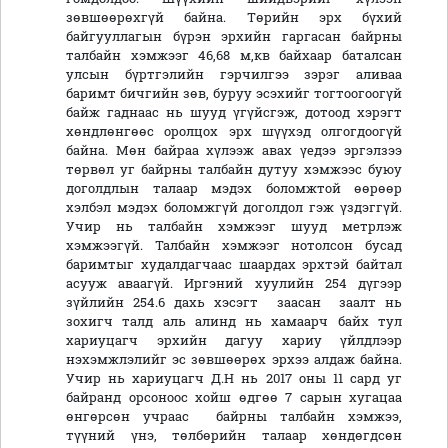
зөвшөөрөхгүй байна. Төрийн эрх бүхий
байгууллагын бүрэн эрхийн гаргасан байрны
талбайн хэмжээг 46,68 м,кв байхаар баталсан
улсын бүртгэлийн гэрчилгээ зэрэг аливаа
баримт бичгийн зөв, буруу эсэхийг тогтоогоогүй
байж гаднаас нь шууд үгүйсгэж, дотоод хэрэгт
хөндлөнгөөс оролцох эрх шүүхэд олгогдоогүй
байна. Мөн байраа хүлээж авах үедээ эргэлзээ
төрвөл уг байрны талбайн дутуу хэмжээс буюу
доголдлын талаар мэдэх боломжтой өөрөөр
хэлбэл мэдэх боломжгүй доголдол гэж үздэггүй.
Учир нь талбайн хэмжээг шууд метрлэж
хэмжээгүй. Талбайн хэмжээг нотолсон бусад
баримтыг худалдагчаас шаардах эрхтэй байтал
асууж аваагүй. Иргэний хуулийн 254 дүгээр
зүйлийн 254.6 дахь хэсэгт заасан заалт нь
зохигч талд аль алинд нь хамаарч байх тул
хариуцагч эрхийн дагуу хариу үйлдлээр
нэхэмжлэлийг эс зөвшөөрөх эрхээ алдаж байна.
Учир нь хариуцагч Д.Н нь 2017 оны 11 сард уг
байранд орсоноос хойш өдгөө 7 сарын хугацаа
өнгөрсөн учраас байрны талбайн хэмжээ,
түүний үнэ, төлбөрийн талаар хөндөгдсөн