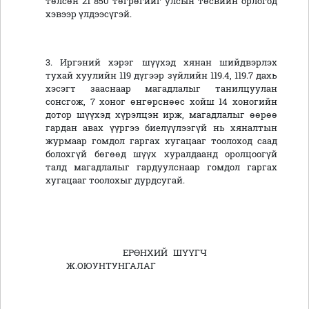
төлсөн 21 850 төгрөгийг улсын төсвийн орлогод
хэвээр үлдээсүгэй.
3. Иргэний хэрэг шүүхэд хянан шийдвэрлэх
тухай хуулийн 119 дүгээр зүйлийн 119.4, 119.7 дахь
хэсэгт зааснаар магадлалыг танилцуулан
сонсгож, 7 хоног өнгөрснөөс хойш 14 хоногийн
дотор шүүхэд хүрэлцэн ирж, магадлалыг өөрөө
гардан авах үүргээ биелүүлээгүй нь хяналтын
журмаар гомдол гаргах хугацааг тоолоход саад
болохгүй бөгөөд шүүх хуралдаанд оролцоогүй
талд магадлалыг гардуулснаар гомдол гаргах
хугацааг тоолохыг дурдсугай.
ЕРӨНХИЙ ШҮҮГЧ
Ж.ОЮУНТУНГАЛАГ