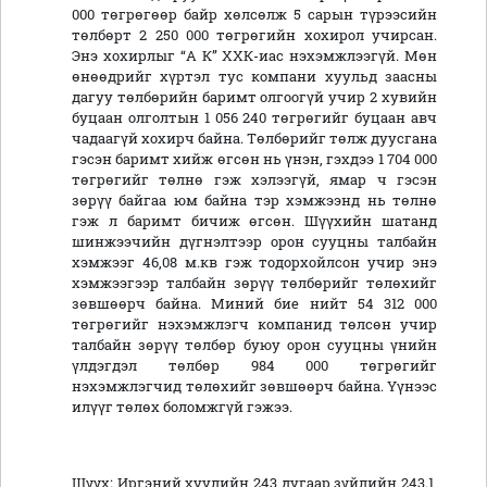
000 төгрөгөөр байр хөлсөлж 5 сарын түрээсийн
төлбөрт 2 250 000 төгрөгийн хохирол учирсан.
Энэ хохирлыг “А К” ХХК-иас нэхэмжлээгүй. Мөн
өнөөдрийг хүртэл тус компани хуульд заасны
дагуу төлбөрийн баримт олгоогүй учир 2 хувийн
буцаан олголтын 1 056 240 төгрөгийг буцаан авч
чадаагүй хохирч байна. Төлбөрийг төлж дуусгана
гэсэн баримт хийж өгсөн нь үнэн, гэхдээ 1 704 000
төгрөгийг төлнө гэж хэлээгүй, ямар ч гэсэн
зөрүү байгаа юм байна тэр хэмжээнд нь төлнө
гэж л баримт бичиж өгсөн. Шүүхийн шатанд
шинжээчийн дүгнэлтээр орон сууцны талбайн
хэмжээг 46,08 м.кв гэж тодорхойлсон учир энэ
хэмжээгээр талбайн зөрүү төлбөрийг төлөхийг
зөвшөөрч байна. Миний бие нийт 54 312 000
төгрөгийг нэхэмжлэгч компанид төлсөн учир
талбайн зөрүү төлбөр буюу орон сууцны үнийн
үлдэгдэл төлбөр 984 000 төгрөгийг
нэхэмжлэгчид төлөхийг зөвшөөрч байна. Үүнээс
илүүг төлөх боломжгүй гэжээ.
Шүүх: Иргэний хуулийн 243 дугаар зүйлийн 243.1,