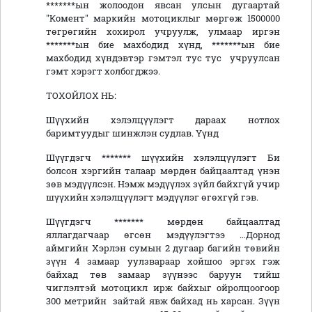
*******ын жолоодон явсан улсын дугаартай
"Комент" маркийн мотоциклыг мөргөж 1500000
төгрөгийн хохирол учруулж, улмаар иргэн
*******ын бие махбодид хүнд, *******ын бие
махбодид хүндэвтэр гэмтэл тус тус учруулсан
гэмт хэрэгт холбогджээ.
ТОХОЙЛОХ НЬ:
Шүүхийн хэлэлцүүлэгт дараах нотлох
баримтуудыг шинжлэн судлав. Үүнд
Шүүгдэгч ******* шүүхийн хэлэлцүүлэгт Би
болсон хэргийн талаар мөрдөн байцаалтад үнэн
зөв мэдүүлсэн. Нэмж мэдүүлэх зүйл байхгүй учир
шүүхийн хэлэлцүүлэгт мэдүүлэг өгөхгүй гэв.
Шүүгдэгч ******* мөрдөн байцаалтад
яллагдагчаар өгсөн мэдүүлэгтээ …Дорнод
аймгийн Хэрлэн сумын 2 дугаар багийн төвийн
зүүн 4 замаар уулзвараар хойшоо эргэх гэж
байхад төв замаар зүүнээс баруун тийш
чиглэлтэй мотоцикл ирж байхыг ойролцоогоор
300 метрийн зайтай явж байхад нь харсан. Зүүн