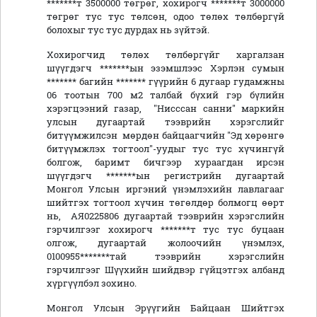
*******т 3500000 төгрөг, хохирогч *******т 3000000
төгрөг тус тус төлсөн, одоо төлөх төлбөргүй
болохыг тус тус дурдах нь зүйтэй.
Хохирогчид төлөх төлбөргүйг харгалзан
шүүгдэгч *******ын эзэмшлээс Хэрлэн сумын
******* багийн ******* гүүрийн 6 дугаар гудамжны
06 тоотын 700 м2 талбай бүхий гэр бүлийн
хэрэгцээний газар, "Нисссан санни" маркийн
улсын дугаартай тээврийн хэрэгслийг
битүүмжилсэн мөрдөн байцаагчийн "Эд хөрөнгө
битүүмжлэх тогтоол"-уудыг тус тус хүчингүй
болгож, баримт бичгээр хураагдан ирсэн
шүүгдэгч *******ын регистрийн дугаартай
Монгол Улсын иргэний үнэмлэхийн лавлагааг
шийтгэх тогтоол хүчин төгөлдөр болмогц өөрт
нь, АЯ0225806 дугаартай тээврийн хэрэгслийн
гэрчилгээг хохирогч *******т тус тус буцаан
олгож, дугаартай жолоочийн үнэмлэх,
0100955*******тай тээврийн хэрэгслийн
гэрчилгээг Шүүхийн шийдвэр гүйцэтгэх албанд
хүргүүлбэл зохино.
Монгол Улсын Эрүүгийн Байцаан Шийтгэх