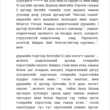
Шүүгдэгч ******* нь 2016 оны 05 сарын 01-ний өдөр
15 цагийн орчим Дорнод аймгийн Хэрлэн сумын
2 дугаар багийн төвийн зүүн дөрвөн замын
уулзвар дээр улсын дугаартай "Ниссан санни"
маркийн авто машиныг жолоодон явах үедээ
Монгол Улсын Замын хөдөлгөөний дүрмийн 1
дүгээр бүлгийн 1.5 дахь хэсэгт зааснаар "…замын
хөдөлгөөнд оролцогч нь бусдад аюул, хохирол
учруулахгүй хөдөлгөөнд саад, бэрхшээл,
осолтой байдал бий болгохгүйгээр зорчино…",
мөн
дүрмийн 9 дүгээр бүлгийн 9.1 дэх хэсэгт заасан "…
жолооч хөдөлгөөний эрчим, тээврийн
хэрэгслийн онцлог байдал, тээж яваа ачаа, замын
болон цаг агаарын нөхцөл, хөдөлгөөний дагуу
үзэгдэлтийг харгалзан тээврийн хэрэгслийн
хурдыг сонгож явна…" гэсэн заалтыг, мөн
дүрмийн 12 дугаар бүлгийн 12.10 дахь хэсэгт
заасан "…жолооч зүүн гар тийш буюу буцаж
эргэхдээ уулзварт ороод адил замын өөдөөс
чигээрээ яваа болон баруун гар тийш эргэх
тээврийн хэрэгсэлд зам тавьж өгнө…" гэсэн
заалтуудыг тус тус зөрчсөний улмаас иргэн