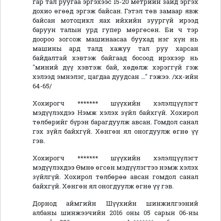
гар тал руугаа эргэхээс 15-20 метрийн зайд эргэх
дохио өгөөд эргэж байсан. Гэтэл төв замаар явж
байсан мотоцикл яах ийхийн зуургүй ирээд
баруун талын урд гупер мөргөсөн. Би ч тэр
доороо зогсож машинаасаа буухад нэг хүн нь
машины ард талд хажуу тал руу харсан
байдалтай хэвтэж байгаад босоод ирэхээр нь
"миний дүү хэвтэж бай, хөдөлж хэрэггүй гэж
хэлээд эмнэлэг, цагдаа дуудсан …" гэжээ. /хх-ийн
64-65/
Хохирогч ******* шүүхийн хэлэлцүүлэгт
мэдүүлэхдээ Нэмж хэлэх зүйл байхгүй. Хохирол
төлбөрийг бүрэн барагдуулж авсан. Гомдол санал
гэх зүйл байхгүй. Хөнгөн ял оногдуулж өгнө үү
гэв.
Хохирогч ******* шүүхийн хэлэлцүүлэгт
мэдүүлэхдээ Өмнө өгсөн мэдүүлэгтээ нэмж хэлэх
зүйлгүй. Хохирол төлбөрөө авсан гомдол санал
байхгүй. Хөнгөн ял оногдуулж өгнө үү гэв.
Дорнод аймгийн Шүүхийн шинжилгээний
албаны шинжээчийн 2016 оны 05 сарын 06-ны