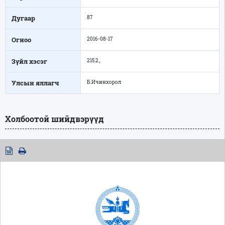
Дугаар
87
Огноо
2016-08-17
Зүйл хэсэг
215.2.,
Улсын яллагч
Б.Ичинхорол
Холбоотой шийдвэрүүд