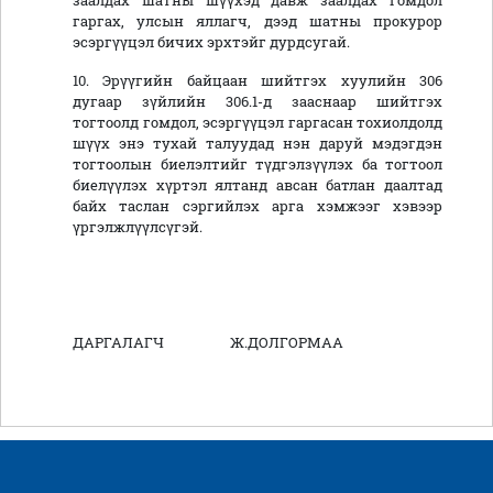
заалдах шатны шүүхэд давж заалдах гомдол
гаргах, улсын яллагч, дээд шатны прокурор
эсэргүүцэл бичих эрхтэйг дурдсугай.
10. Эрүүгийн байцаан шийтгэх хуулийн 306
дугаар зүйлийн 306.1-д зааснаар шийтгэх
тогтоолд гомдол, эсэргүүцэл гаргасан тохиолдолд
шүүх энэ тухай талуудад нэн даруй мэдэгдэн
тогтоолын биелэлтийг түдгэлзүүлэх ба тогтоол
биелүүлэх хүртэл ялтанд авсан батлан даалтад
байх таслан сэргийлэх арга хэмжээг хэвээр
үргэлжлүүлсүгэй.
ДАРГАЛАГЧ Ж.ДОЛГОРМАА