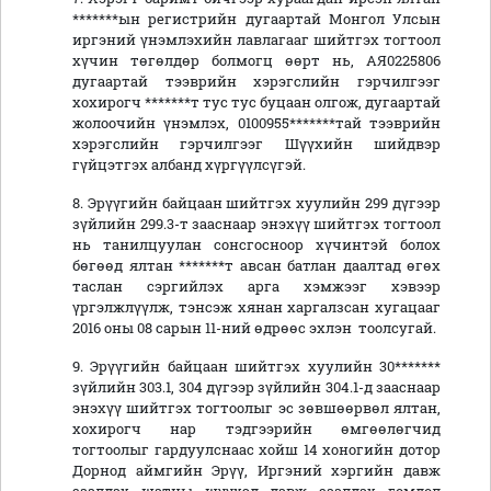
*******ын регистрийн дугаартай Монгол Улсын
иргэний үнэмлэхийн лавлагааг шийтгэх тогтоол
хүчин төгөлдөр болмогц өөрт нь, АЯ0225806
дугаартай тээврийн хэрэгслийн гэрчилгээг
хохирогч *******т тус тус буцаан олгож, дугаартай
жолоочийн үнэмлэх, 0100955*******тай тээврийн
хэрэгслийн гэрчилгээг Шүүхийн шийдвэр
гүйцэтгэх албанд хүргүүлсүгэй.
8. Эрүүгийн байцаан шийтгэх хуулийн 299 дүгээр
зүйлийн 299.3-т зааснаар энэхүү шийтгэх тогтоол
нь танилцуулан сонсгосноор хүчинтэй болох
бөгөөд ялтан *******т авсан батлан даалтад өгөх
таслан сэргийлэх арга хэмжээг хэвээр
үргэлжлүүлж, тэнсэж хянан харгалзсан хугацааг
2016 оны 08 сарын 11-ний өдрөөс эхлэн тоолсугай.
9. Эрүүгийн байцаан шийтгэх хуулийн 30*******
зүйлийн 303.1, 304 дүгээр зүйлийн 304.1-д зааснаар
энэхүү шийтгэх тогтоолыг эс зөвшөөрвөл ялтан,
хохирогч нар тэдгээрийн өмгөөлөгчид
тогтоолыг гардуулснаас хойш 14 хоногийн дотор
Дорнод аймгийн Эрүү, Иргэний хэргийн давж