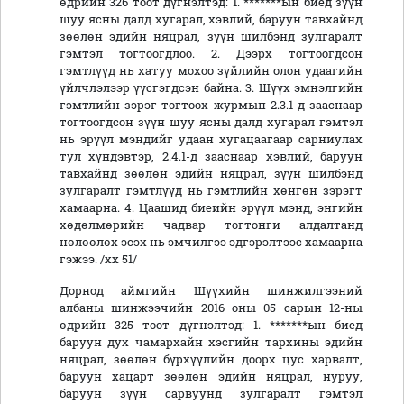
өдрийн 326 тоот дүгнэлтэд: 1. *******ын биед зүүн
шуу ясны далд хугарал, хэвлий, баруун тавхайнд
зөөлөн эдийн няцрал, зүүн шилбэнд зулгаралт
гэмтэл тогтоогдлоо. 2. Дээрх тогтоогдсон
гэмтлүүд нь хатуу мохоо зүйлийн олон удаагийн
үйлчлэлээр үүсгэгдсэн байна. 3. Шүүх эмнэлгийн
гэмтлийн зэрэг тогтоох журмын 2.3.1-д зааснаар
тогтоогдсон зүүн шуу ясны далд хугарал гэмтэл
нь эрүүл мэндийг удаан хугацаагаар сарниулах
тул хүндэвтэр, 2.4.1-д зааснаар хэвлий, баруун
тавхайнд зөөлөн эдийн няцрал, зүүн шилбэнд
зулгаралт гэмтлүүд нь гэмтлийн хөнгөн зэрэгт
хамаарна. 4. Цаашид биеийн эрүүл мэнд, энгийн
хөдөлмөрийн чадвар тогтонги алдалтанд
нөлөөлөх эсэх нь эмчилгээ эдгэрэлтээс хамаарна
гэжээ. /хх 51/
Дорнод аймгийн Шүүхийн шинжилгээний
албаны шинжээчийн 2016 оны 05 сарын 12-ны
өдрийн 325 тоот дүгнэлтэд: 1. *******ын биед
баруун дух чамархайн хэсгийн тархины эдийн
няцрал, зөөлөн бүрхүүлийн доорх цус харвалт,
баруун хацарт зөөлөн эдийн няцрал, нуруу,
баруун зүүн сарвуунд зулгаралт гэмтэл