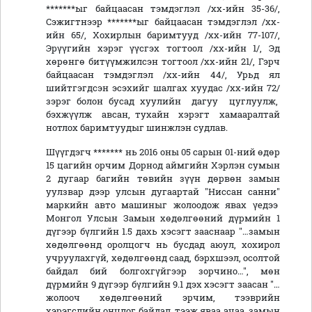
*******ыг байцаасан тэмдэглэл /хх-ийн 35-36/,
Сэжигтнээр *******ыг байцаасан тэмдэглэл /хх-
ийн 65/, Хохирлын баримтууд /хх-ийн 77-107/,
Эрүүгийн хэрэг үүсгэх тогтоол /хх-ийн 1/, Эд
хөрөнгө битүүмжилсэн тогтоол /хх-ийн 21/, Гэрч
байцаасан тэмдэглэл /хх-ийн 44/, Урьд ял
шийтгэгдсэн эсэхийг шалгах хуудас /хх-ийн 72/
зэрэг болон бусад хуулийн дагуу цуглуулж,
бэхжүүлж авсан, тухайн хэрэгт хамааралтай
нотлох баримтуудыг шинжлэн судлав.
Шүүгдэгч ******* нь 2016 оны 05 сарын 01-ний өдөр
15 цагийн орчим Дорнод аймгийн Хэрлэн сумын
2 дугаар багийн төвийн зүүн дөрвөн замын
уулзвар дээр улсын дугаартай "Ниссан санни"
маркийн авто машиныг жолоодож явах үедээ
Монгол Улсын Замын хөдөлгөөний дүрмийн 1
дүгээр бүлгийн 1.5 дахь хэсэгт зааснаар "…замын
хөдөлгөөнд оролцогч нь бусдад аюул, хохирол
учруулахгүй, хөдөлгөөнд саад, бэрхшээл, осолтой
байдал бий болгохгүйгээр зорчино…", мөн
дүрмийн 9 дүгээр бүлгийн 9.1 дэх хэсэгт заасан "…
жолооч хөдөлгөөний эрчим, тээврийн
хэрэгслийн онцлог байдал, тээж яваа ачаа, замын