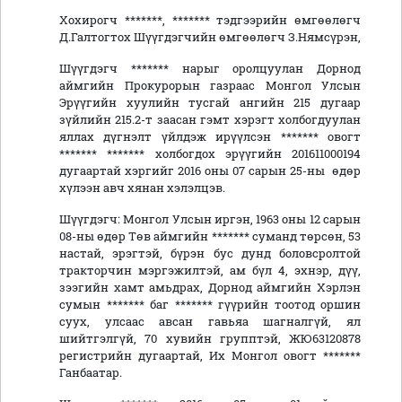
Хохирогч *******, ******* тэдгээрийн өмгөөлөгч
Д.Галтогтох Шүүгдэгчийн өмгөөлөгч З.Нямсүрэн,
Шүүгдэгч ******* нарыг оролцуулан Дорнод
аймгийн Прокурорын газраас Монгол Улсын
Эрүүгийн хуулийн тусгай ангийн 215 дугаар
зүйлийн 215.2-т заасан гэмт хэрэгт холбогдуулан
яллах дүгнэлт үйлдэж ирүүлсэн ******* овогт
******* ******* холбогдох эрүүгийн 201611000194
дугаартай хэргийг 2016 оны 07 сарын 25-ны өдөр
хүлээн авч хянан хэлэлцэв.
Шүүгдэгч: Монгол Улсын иргэн, 1963 оны 12 сарын
08-ны өдөр Төв аймгийн ******* суманд төрсөн, 53
настай, эрэгтэй, бүрэн бус дунд боловсролтой
тракторчин мэргэжилтэй, ам бүл 4, эхнэр, дүү,
зээгийн хамт амьдрах, Дорнод аймгийн Хэрлэн
сумын ******* баг ******* гүүрийн тоотод оршин
суух, улсаас авсан гавьяа шагналгүй, ял
шийтгэлгүй, 70 хувийн групптэй, ЖЮ63120878
регистрийн дугаартай, Их Монгол овогт *******
Ганбаатар.