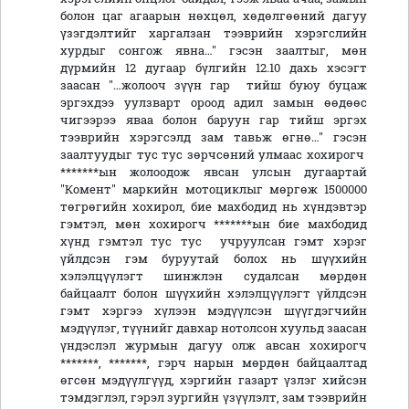
болон цаг агаарын нөхцөл, хөдөлгөөний дагуу
үзэгдэлтийг харгалзан тээврийн хэрэгслийн
хурдыг сонгож явна…" гэсэн заалтыг, мөн
дүрмийн 12 дугаар бүлгийн 12.10 дахь хэсэгт
заасан "…жолооч зүүн гар тийш буюу буцаж
эргэхдээ уулзварт ороод адил замын өөдөөс
чигээрээ яваа болон баруун гар тийш эргэх
тээврийн хэрэгсэлд зам тавьж өгнө…" гэсэн
заалтуудыг тус тус зөрчсөний улмаас хохирогч
*******ын жолоодож явсан улсын дугаартай
"Комент" маркийн мотоциклыг мөргөж 1500000
төгрөгийн хохирол, бие махбодид нь хүндэвтэр
гэмтэл, мөн хохирогч *******ын бие махбодид
хүнд гэмтэл тус тус учруулсан гэмт хэрэг
үйлдсэн гэм буруутай болох нь шүүхийн
хэлэлцүүлэгт шинжлэн судалсан мөрдөн
байцаалт болон шүүхийн хэлэлцүүлэгт үйлдсэн
гэмт хэргээ хүлээн мэдүүлсэн шүүгдэгчийн
мэдүүлэг, түүнийг давхар нотолсон хуульд заасан
үндэслэл журмын дагуу олж авсан хохирогч
*******, *******, гэрч нарын мөрдөн байцаалтад
өгсөн мэдүүлгүүд, хэргийн газарт үзлэг хийсэн
тэмдэглэл, гэрэл зургийн үзүүлэлт, зам тээврийн