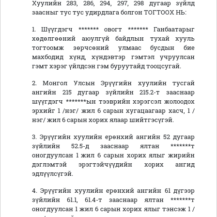
Хуулийн 283, 286, 294, 297, 298 дугаар зүйлд
заасныг тус тус удирдлага болгон ТОГТООХ НЬ:
1. Шүүгдэгч ******* овогт ******* Ганбаатарыг
хөдөлгөөний аюулгүй байдлын тухай хууль
тогтоомж зөрчсөний улмаас бусдын бие
махбодид хүнд, хүндэвтэр гэмтэл учруулсан
гэмт хэрэг үйлдсэн гэм буруутайд тооцсугай.
2. Монгол Улсын Эрүүгийн хуулийн тусгай
ангийн 215 дугаар зүйлийн 215.2-т зааснаар
шүүгдэгч *******ын тээврийн хэрэгсэл жолоодох
эрхийг 1 /нэг/ жил 6 сарын хугацаагаар хасч, 1 /
нэг/ жил 6 сарын хорих ялаар шийтгэсүгэй.
3. Эрүүгийн хуулийн ерөнхий ангийн 52 дугаар
зүйлийн 52.5-д зааснаар ялтан *******т
оногдуулсан 1 жил 6 сарын хорих ялыг жирийн
дэглэмтэй эрэгтэйчүүдийн хорих ангид
эдлүүлсүгэй.
4. Эрүүгийн хуулийн ерөнхий ангийн 61 дүгээр
зүйлийн 61.1, 61.4-т зааснаар ялтан *******т
оногдуулсан 1 жил 6 сарын хорих ялыг тэнсэж 1 /