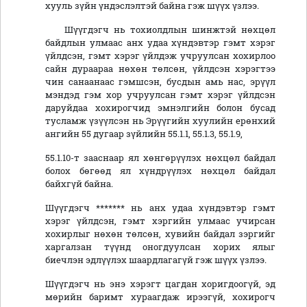
хууль зүйн үндэслэлтэй байна гэж шүүх үзлээ.
Шүүгдэгч нь тохиолдлын шинжтэй нөхцөл
байдлын улмаас анх удаа хүндэвтэр гэмт хэрэг
үйлдсэн, гэмт хэрэг үйлдэж учруулсан хохирлоо
сайн дураараа нөхөн төлсөн, үйлдсэн хэрэгтээ
чин санаанаас гэмшсэн, бусдын амь нас, эрүүл
мэндэд гэм хор учруулсан гэмт хэрэг үйлдсэн
даруйдаа хохирогчид эмнэлгийн болон бусад
тусламж үзүүлсэн нь Эрүүгийн хуулийн ерөнхий
ангийн 55 дугаар зүйлийн 55.1.1, 55.1.3, 55.1.9,
55.1.10-т зааснаар ял хөнгөрүүлэх нөхцөл байдал
болох бөгөөд ял хүндрүүлэх нөхцөл байдал
байхгүй байна.
Шүүгдэгч ******* нь анх удаа хүндэвтэр гэмт
хэрэг үйлдсэн, гэмт хэргийн улмаас учирсан
хохирлыг нөхөн төлсөн, хувийн байдал зэргийг
харгалзан түүнд оногдуулсан хорих ялыг
биечлэн эдлүүлэх шаардлагагүй гэж шүүх үзлээ.
Шүүгдэгч нь энэ хэрэгт цагдан хоригдоогүй, эд
мөрийн баримт хураагдаж ирээгүй, хохирогч