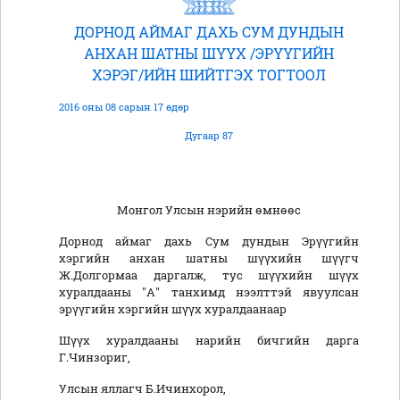
ДОРНОД АЙМАГ ДАХЬ СУМ ДУНДЫН
АНХАН ШАТНЫ ШҮҮХ /ЭРҮҮГИЙН
ХЭРЭГ/ИЙН ШИЙТГЭХ ТОГТООЛ
2016 оны 08 сарын 17 өдөр
Дугаар 87
Монгол Улсын нэрийн өмнөөс
Дорнод аймаг дахь Сум дундын Эрүүгийн
хэргийн анхан шатны шүүхийн шүүгч
Ж.Долгормаа даргалж, тус шүүхийн шүүх
хуралдааны "А" танхимд нээлттэй явуулсан
эрүүгийн хэргийн шүүх хуралдаанаар
Шүүх хуралдааны нарийн бичгийн дарга
Г.Чинзориг,
Улсын яллагч Б.Ичинхорол,