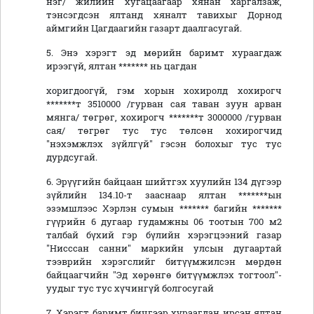
нэг/ жилийн хугацаагаар хянан харгалзаж,
тэнсэгдсэн ялтанд хяналт тавихыг Дорнод
аймгийн Цагдаагийн газарт даалгасугай.
5. Энэ хэрэгт эд мөрийн баримт хураагдаж
ирээгүй, ялтан ******* нь цагдан
хоригдоогүй, гэм хорын хохиролд хохирогч
*******т 3510000 /гурван сая таван зуун арван
мянга/ төгрөг, хохирогч *******т 3000000 /гурван
сая/ төгрөг тус тус төлсөн хохирогчид
"нэхэмжлэх зүйлгүй" гэсэн болохыг тус тус
дурдсугай.
6. Эрүүгийн байцаан шийтгэх хуулийн 134 дүгээр
зүйлийн 134.10-т зааснаар ялтан *******ын
эзэмшлээс Хэрлэн сумын ******* багийн *******
гүүрийн 6 дугаар гудамжны 06 тоотын 700 м2
талбай бүхий гэр бүлийн хэрэгцээний газар
"Нисссан санни" маркийн улсын дугаартай
тээврийн хэрэгслийг битүүмжилсэн мөрдөн
байцаагчийн "Эд хөрөнгө битүүмжлэх тогтоол"-
уудыг тус тус хүчингүй болгосугай
7. Хэрэгт баримт бичгээр хураагдан ирсэн ялтан