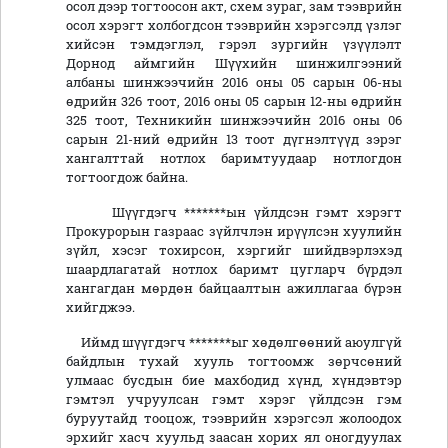
осол дээр тогтоосон акт, схем зураг, зам тээврийн
осол хэрэгт холбогдсон тээврийн хэрэгсэлд үзлэг
хийсэн тэмдэглэл, гэрэл зургийн үзүүлэлт
Дорнод аймгийн Шүүхийн шинжилгээний
албаны шинжээчийн 2016 оны 05 сарын 06-ны
өдрийн 326 тоот, 2016 оны 05 сарын 12-ны өдрийн
325 тоот, Техникийн шинжээчийн 2016 оны 06
сарын 21-ний өдрийн 13 тоот дүгнэлтүүд зэрэг
хангалттай нотлох баримтуудаар нотлогдон
тогтоогдож байна.
Шүүгдэгч *******ын үйлдсэн гэмт хэрэгт
Прокурорын газраас зүйлчлэн ирүүлсэн хуулийн
зүйл, хэсэг тохирсон, хэргийг шийдвэрлэхэд
шаардлагатай нотлох баримт цугларч бүрдэл
хангагдан мөрдөн байцаалтын ажиллагаа бүрэн
хийгджээ.
Иймд шүүгдэгч *******ыг хөдөлгөөний аюулгүй
байдлын тухай хууль тогтоомж зөрчсөний
улмаас бусдын бие махбодид хүнд, хүндэвтэр
гэмтэл учруулсан гэмт хэрэг үйлдсэн гэм
буруутайд тооцож, тээврийн хэрэгсэл жолоодох
эрхийг хасч хуульд заасан хорих ял оногдуулах