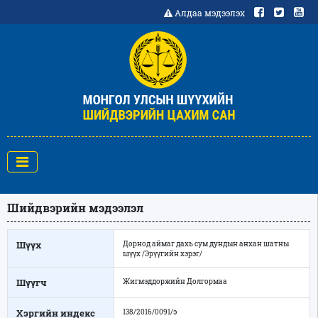
Алдаа мэдээлэх
Шийдвэрийн мэдээлэл
Шүүх
Дорнод аймаг дахь сум дундын анхан шатны
шүүх /Эрүүгийн хэрэг/
Шүүгч
Жигмэддоржийн Долгормаа
Хэргийн индекс
138/2016/0091/э