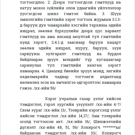
тогтоогдлоо. 2. Дээрх тогтоогдсон гэмтлүүд нь
хатуу мохоо зүйлийн олон удаагийн үйлчлэлээр
үүсгэгдсэн шинэ гэмтэл байна. 3. Шүүх
эмнэлгийн гэмтлийн зэрэг тогтоох журмын 3.1.3-
д баруун дух чамархайн хэсгийн тархины эдийн
няцрал, зөөлөн бүрхүүлийн доорх цус харвалт
гэмтлүүд нь амь насанд аюултай тул гэмтлийн
хүнд зэрэгт, 2.4.1-д зааснаар баруун хацарт
зөөлөн эдийн няцрал, нуруу, баруун, зүүн
сарвууны зулгаралт гэмтлүүд нь бүрдэл
байдлаараа эрүүл мэндийг түр хугацаагаар
сарниулах тул гэмтлийн хөнгөн зэрэгт
хамаарна. 4. Цаашид биеийн эрүүл мэнд, энгийн
хөдөлмөрийн чадвар тогтонги алдалтанд
нөлөөлөх эсэх нь эмчилгээ эдгэрэлтээс хамаарна
гэжээ. /хх-ийн 56/
Хэрэг учралын газар үзлэг хийсэн
тэмдэглэл, гэрэл зургийн үзүүлэлт /хх-ийн 4-7/
Схем зураг /хх-ийн 13/, Тээврийн хэрэгсэлд үзлэг
хийсэн тэмдэглэл /хх-ийн 14,17/, Зам тээврийн
осолд тогтоосон акт. /хх-ийн 16/, Шинжээчийн
дүгнэлт /хх-ийн 48, 51, 56/ Хохирогч *******ыг
байцаасан тэмдэглэл /хх-ийн 33/, Хохирогч