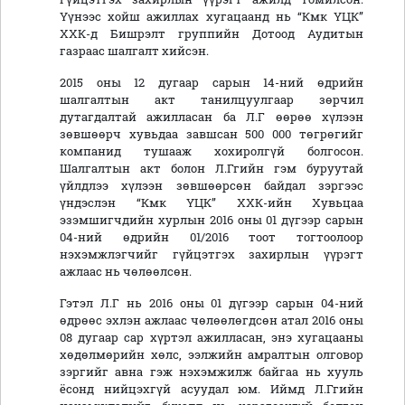
Үүнээс хойш ажиллах хугацаанд нь “Кмк ҮЦК”
ХХК-д Бишрэлт группийн Дотоод Аудитын
газраас шалгалт хийсэн.
2015 оны 12 дугаар сарын 14-ний өдрийн
шалгалтын акт танилцуулгаар зөрчил
дутагдалтай ажилласан ба Л.Г өөрөө хүлээн
зөвшөөрч хувьдаа завшсан 500 000 төгрөгийг
компанид тушааж хохиролгүй болгосон.
Шалгалтын акт болон Л.Ггийн гэм буруутай
үйлдлээ хүлээн зөвшөөрсөн байдал зэргээс
үндэслэн “Кмк ҮЦК” ХХК-ийн Хувьцаа
эзэмшигчдийн хурлын 2016 оны 01 дүгээр сарын
04-ний өдрийн 01/2016 тоот тогтоолоор
нэхэмжлэгчийг гүйцэтгэх захирлын үүрэгт
ажлаас нь чөлөөлсөн.
Гэтэл Л.Г нь 2016 оны 01 дүгээр сарын 04-ний
өдрөөс эхлэн ажлаас чөлөөлөгдсөн атал 2016 оны
08 дугаар cap хүртэл ажилласан, энэ хугацааны
хөдөлмөрийн хөлс, ээлжийн амралтын олговор
зэргийг авна гэж нэхэмжилж байгаа нь хууль
ёсонд нийцэхгүй асуудал юм. Иймд Л.Ггийн