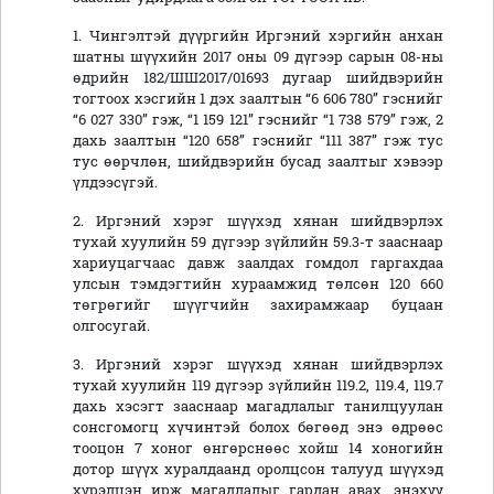
1. Чингэлтэй дүүргийн Иргэний хэргийн анхан
шатны шүүхийн 2017 оны 09 дүгээр сарын 08-ны
өдрийн 182/ШШ2017/01693 дугаар шийдвэрийн
тогтоох хэсгийн 1 дэх заалтын “6 606 780” гэснийг
“6 027 330” гэж, “1 159 121” гэснийг “1 738 579” гэж, 2
дахь заалтын “120 658” гэснийг “111 387” гэж тус
тус өөрчлөн, шийдвэрийн бусад заалтыг хэвээр
үлдээсүгэй.
2. Иргэний хэрэг шүүхэд хянан шийдвэрлэх
тухай хуулийн 59 дүгээр зүйлийн 59.3-т зааснаар
хариуцагчаас давж заалдах гомдол гаргахдаа
улсын тэмдэгтийн хураамжид төлсөн 120 660
төгрөгийг шүүгчийн захирамжаар буцаан
олгосугай.
3. Иргэний хэрэг шүүхэд хянан шийдвэрлэх
тухай хуулийн 119 дүгээр зүйлийн 119.2, 119.4, 119.7
дахь хэсэгт зааснаар магадлалыг танилцуулан
сонсгомогц хүчинтэй болох бөгөөд энэ өдрөөс
тооцон 7 хоног өнгөрснөөс хойш 14 хоногийн
дотор шүүх хуралдаанд оролцсон талууд шүүхэд
хүрэлцэн ирж магадлалыг гардан авах, энэхүү