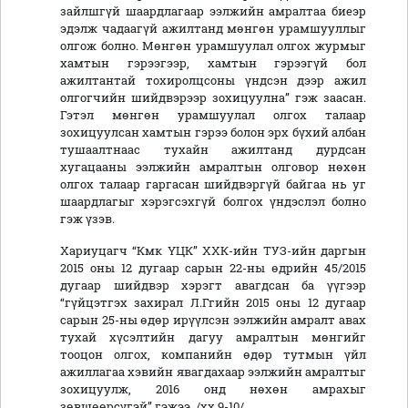
зайлшгүй шаардлагаар ээлжийн амралтаа биеэр
эдэлж чадаагүй ажилтанд мөнгөн урамшууллыг
олгож болно. Мөнгөн урамшуулал олгох журмыг
хамтын гэрээгээр, хамтын гэрээгүй бол
ажилтантай тохиролцсоны үндсэн дээр ажил
олгогчийн шийдвэрээр зохицуулна” гэж заасан.
Гэтэл мөнгөн урамшуулал олгох талаар
зохицуулсан хамтын гэрээ болон эрх бүхий албан
тушаалтнаас тухайн ажилтанд дурдсан
хугацааны ээлжийн амралтын олговор нөхөн
олгох талаар гаргасан шийдвэргүй байгаа нь уг
шаардлагыг хэрэгсэхгүй болгох үндэслэл болно
гэж үзэв.
Хариуцагч “Кмк ҮЦК” ХХК-ийн ТУЗ-ийн даргын
2015 оны 12 дугаар сарын 22-ны өдрийн 45/2015
дугаар шийдвэр хэрэгт авагдсан ба үүгээр
“гүйцэтгэх захирал Л.Ггийн 2015 оны 12 дугаар
сарын 25-ны өдөр ирүүлсэн ээлжийн амралт авах
тухай хүсэлтийн дагуу амралтын мөнгийг
тооцон олгох, компанийн өдөр тутмын үйл
ажиллагаа хэвийн явагдахаар ээлжийн амралтыг
зохицуулж, 2016 онд нөхөн амрахыг
зөвшөөрсүгэй” гэжээ. /хх 9-10/