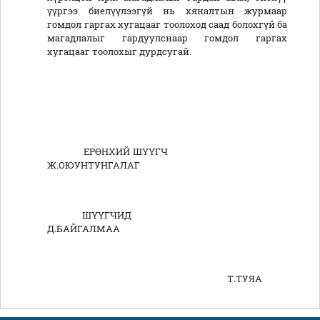
үүргээ биелүүлээгүй нь хяналтын журмаар
гомдол гаргах хугацааг тоолоход саад болохгүй ба
магадлалыг гардуулснаар гомдол гаргах
хугацааг тоолохыг дурдсугай.
ЕРӨНХИЙ ШҮҮГЧ
Ж.ОЮУНТУНГАЛАГ
ШҮҮГЧИД
Д.БАЙГАЛМАА
Т.ТУЯА