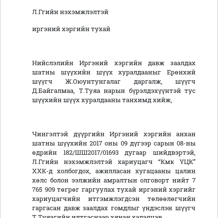
Л.Ггийн нэхэмжлэлтэй
иргэний хэргийн тухай
Нийслэлийн Иргэний хэргийн давж заалдах
шатны шүүхийн шүүх хуралдааныг Ерөнхий
шүүгч Ж.Оюунтунгалаг даргалж, шүүгч
Д.Байгалмаа, Т.Туяа нарын бүрэлдэхүүнтэй тус
шүүхийн шүүх хуралдааны танхимд хийж,
Чингэлтэй дүүргийн Иргэний хэргийн анхан
шатны шүүхийн 2017 оны 09 дүгээр сарын 08-ны
өдрийн 182/ШШ2017/01693 дугаар шийдвэртэй,
Л.Ггийн нэхэмжлэлтэй хариуцагч “Кмк ҮЦК”
ХХК-д холбогдох, ажилласан хугацааны цалин
хөлс болон ээлжийн амралтын олговорт нийт 7
765 909 төгрөг гаргуулах тухай иргэний хэргийг
хариуцагчийн итгэмжлэгдсэн төлөөлөгчийн
гаргасан давж заалдах гомдлыг үндэслэн шүүгч
Т.Туяагийн илтгэснээр хянан хэлэлцэв.