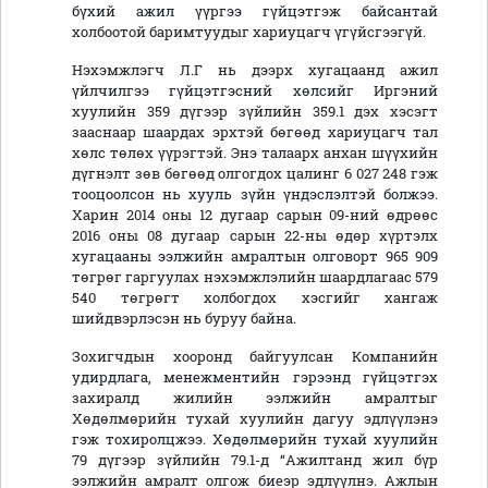
бүхий ажил үүргээ гүйцэтгэж байсантай
холбоотой баримтуудыг хариуцагч үгүйсгээгүй.
Нэхэмжлэгч Л.Г нь дээрх хугацаанд ажил
үйлчилгээ гүйцэтгэсний хөлсийг Иргэний
хуулийн 359 дүгээр зүйлийн 359.1 дэх хэсэгт
зааснаар шаардах эрхтэй бөгөөд хариуцагч тал
хөлс төлөх үүрэгтэй. Энэ талаарх анхан шүүхийн
дүгнэлт зөв бөгөөд олгогдох цалинг 6 027 248 гэж
тооцоолсон нь хууль зүйн үндэслэлтэй болжээ.
Харин 2014 оны 12 дугаар сарын 09-ний өдрөөс
2016 оны 08 дугаар сарын 22-ны өдөр хүртэлх
хугацааны ээлжийн амралтын олговорт 965 909
төгрөг гаргуулах нэхэмжлэлийн шаардлагаас 579
540 төгрөгт холбогдох хэсгийг хангаж
шийдвэрлэсэн нь буруу байна.
Зохигчдын хооронд байгуулсан Компанийн
удирдлага, менежментийн гэрээнд гүйцэтгэх
захиралд жилийн ээлжийн амралтыг
Хөдөлмөрийн тухай хуулийн дагуу эдлүүлэнэ
гэж тохиролцжээ. Хөдөлмөрийн тухай хуулийн
79 дүгээр зүйлийн 79.1-д “Ажилтанд жил бүр
ээлжийн амралт олгож биеэр эдлүүлнэ. Ажлын