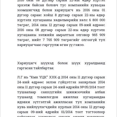
2016 оны 08 дугаар сарын 22-ны өдөр хүртэл
эрхэлж байсан боловч тус компанийн хувьцаа
эзэмшигчид болон хариуцагч нь 2016 оны 01
дүгээр сараас хойш 8 дугаар сарын 22-ны өдөр
хүртэлх хугацааны хөдөлмөрийн хөлс 6 800 000
төгрөг, 2014 оны 12 дугаар сарын 09-ний өдрөөс
2016 оны 08 дугаар сарын 22-ны өдөр хүртэлх
хугацааны ээлжийн амралтын олговор 965 909
төгрөг, нийт 7 765 909 төгрөгийг олгоогүй тул
хариуцагчаас гаргуулж өгнө үү гэжээ.
Хариуцагч шүүхэд болон шүүх хуралдаанд
гаргасан тайлбартаа:
Л.Г нь “Кмк ҮЦК” ХХК-д 2014 оны 11 дүгээр сарын
24-ний өдрөөс эхлэн гүйцэтгэх захирлын 2014
оны 11 дүгээр сарын 24-ний өдрийн №05/2014 тоот
тушаалаар санхүүгийн шинжээчийн албан
тушаалд томилогдон ажиллах хугацаандаа
идэвхи зүтгэлтэй ажилласан тул компанийн
хувь нийлүүлэгчдийн хурлын 2014 оны 12 дугаар
сарын 09-ний өдрийн 01/2014 тоот тогтоолоор
гүйцэтгэх захирлын үүрэгт ажилд томилсон.