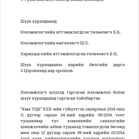
Шүүх хуралдаанд:
Нэхэмжлэгчийн итгэмжлэгдсэн төлөөлөгч Б.Б,
Нэхэмжлэгчийн өмгөөлөгч Ш.О,
Хариуцагчийн итгэмжлэгдсэн төлөөлөгч Б.Н,
Шүүх хуралдааны нарийн бичгийн дарга
З.Цэрэнханд нар оролцов.
Нэхэмжлэгч шүүхэд гаргасан нэхэмжлэл болон
шүүх хуралдаанд гаргасан тайлбартаа:
“Кмк ҮЦК” ХХК-ийн гүйцэтгэх захирлын 2014 оны
11 дүгээр сарын 24-ний өдрийн 05/2014 тоот
тушаалаар тус компанийн санхүүгийн
шинжээчийн албан тушаалд томилогдсон бөгөөд
мөн оны 12 дугаар сарын 09-ний өдрийн 01/2014
тоот хувь нийлүүлэгчдийн хурлын тогтоолоор