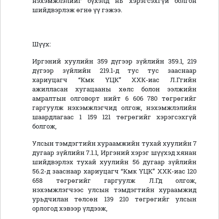
нэхэмжлэлийг бүхэлд нь хэрэгсэхгүй болгон
шийдвэрлэж өгнө үү гэжээ.
Шүүх:
Иргэний хуулийн 359 дүгээр зүйлийн 359.1, 219
дүгээр зүйлийн 219.1-д тус тус зааснаар
хариуцагч “Кмк ҮЦК” ХХК-иас Л.Ггийн
ажилласан хугацааны хөлс болон ээлжийн
амралтын олговорт нийт 6 606 780 төгрөгийг
гаргуулж нэхэмжлэгчид олгож, нэхэмжлэлийн
шаардлагаас 1 159 121 төгрөгийг хэрэгсэхгүй
болгож,
Улсын тэмдэгтийн хураамжийн тухай хуулийн 7
дугаар зүйлийн 7.1.1, Иргэний хэрэг шүүхэд хянан
шийдвэрлэх тухай хуулийн 56 дугаар зүйлийн
56.2-д зааснаар хариуцагч “Кмк ҮЦК” ХХК-иас 120
658 төгрөгийг гаргуулж Л.Гд олгож,
нэхэмжлэгчээс улсын тэмдэгтийн хураамжид
урьдчилан төлсөн 139 210 төгрөгийг улсын
орлогод хэвээр үлдээж,