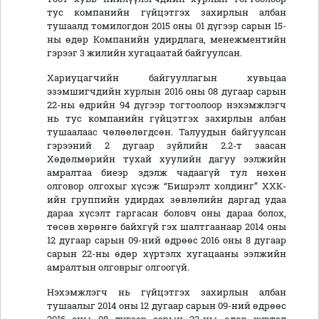
тус компанийн гүйцэтгэх захирлын албан
тушаалд томилогдон 2015 оны 01 дүгээр сарын 15-
ны өдөр Компанийн удирдлага, менежментийн
гэрээг 3 жилийн хугацаатай байгуулсан.
Хариуцагчийн байгууллагын хувьцаа
эзэмшигчдийн хурлын 2016 оны 08 дугаар сарын
22-ны өдрийн 94 дүгээр тогтоолоор нэхэмжлэгч
нь тус компанийн гүйцэтгэх захирлын албан
тушаалаас чөлөөлөгдсөн. Талуудын байгуулсан
гэрээний 2 дугаар зүйлийн 2.2-т заасан
Хөдөлмөрийн тухай хуулийн дагуу ээлжийн
амралтаа биеэр эдэлж чадаагүй тул нөхөн
олговор олгохыг хүсэж “Бишрэлт холдинг” ХХК-
ийн группийн удирдах зөвлөлийн даргад удаа
дараа хүсэлт гаргасан боловч оны дараа болох,
төсөв хөрөнгө байхгүй гэх шалтгаанаар 2014 оны
12 дугаар сарын 09-ний өдрөөс 2016 оны 8 дугаар
сарын 22-ны өдөр хүртэлх хугацааны ээлжийн
амралтын олговрыг олгоогүй.
Нэхэмжлэгч нь гүйцэтгэх захирлын албан
тушаалыг 2014 оны 12 дугаар сарын 09-ний өдрөөс