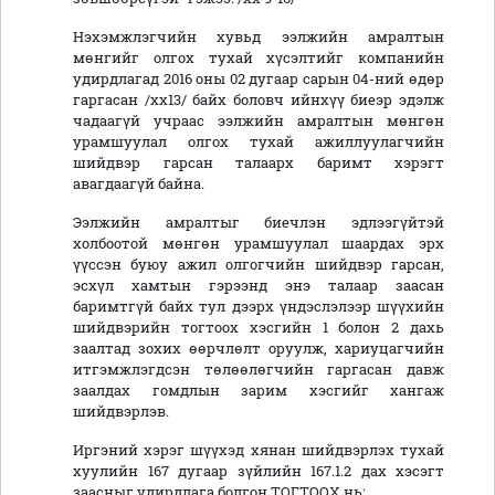
Нэхэмжлэгчийн хувьд ээлжийн амралтын
мөнгийг олгох тухай хүсэлтийг компанийн
удирдлагад 2016 оны 02 дугаар сарын 04-ний өдөр
гаргасан /хх13/ байх боловч ийнхүү биеэр эдэлж
чадаагүй учраас ээлжийн амралтын мөнгөн
урамшуулал олгох тухай ажиллуулагчийн
шийдвэр гарсан талаарх баримт хэрэгт
авагдаагүй байна.
Ээлжийн амралтыг биечлэн эдлээгүйтэй
холбоотой мөнгөн урамшуулал шаардах эрх
үүссэн буюу ажил олгогчийн шийдвэр гарсан,
эсхүл хамтын гэрээнд энэ талаар заасан
баримтгүй байх тул дээрх үндэслэлээр шүүхийн
шийдвэрийн тогтоох хэсгийн 1 болон 2 дахь
заалтад зохих өөрчлөлт оруулж, хариуцагчийн
итгэмжлэгдсэн төлөөлөгчийн гаргасан давж
заалдах гомдлын зарим хэсгийг хангаж
шийдвэрлэв.
Иргэний хэрэг шүүхэд хянан шийдвэрлэх тухай
хуулийн 167 дугаар зүйлийн 167.1.2 дах хэсэгт
заасныг удирдлага болгон ТОГТООХ нь: