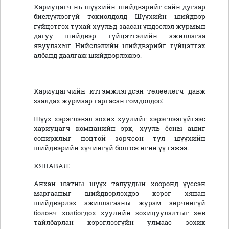
Хариуцагч нь шүүхийн шийдвэрийг сайн дугаар
биелүүлээгүй тохиолдолд Шүүхийн шийдвэр
гүйцэтгэх тухай хуульд заасан үндэслэл журмын
дагуу шийдвэр гүйцэтгэлийн ажиллагаа
явуулахыг Нийслэлийн шийдвэрийг гүйцэтгэх
албанд даалгаж шийдвэрлэжээ.
Хариуцагчийн итгэмжлэгдсэн төлөөлөгч давж
заалдах журмаар гаргасан гомдолдоо:
Шүүх хэрэглэвэл зохих хуулийг хэрэглээгүйгээс
хариуцагч компанийн эрх, хууль ёсны ашиг
сонирхлыг ноцтой зөрчсөн тул шүүхийн
шийдвэрийн хүчингүй болгож өгнө үү гэжээ.
ХЯНАВАЛ:
Анхан шатны шүүх талуудын хооронд үүссэн
маргааныг шийдвэрлэхдээ хэрэг хянан
шийдвэрлэх ажиллагааны журам зөрчөөгүй
боловч холбогдох хуулийн зохицуулалтыг зөв
тайлбарлан хэрэглээгүйн улмаас зохих