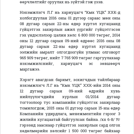
өөрчлөлтийг оруулах нь зүйтэй гэж үзэв.
Нэхэмжлэгч Л.Г нь хариуцагч “Кмк ҮЦК” ХХК-д
холбогдуулан 2016 оны 01 дүгээр сараас мөн оны
08 дугаар сарын 22-ны өдөр хүртэл хугацаанд
гүйцэтгэх захирлын ажил үүргийг гүйцэтгэсэн
гэх үндэслэлээр цалин хөлс 6 800 000 төгрөг, 2014
оны 12 дугаар сарын 09-ний өдрөөс 2016 оны 08
дугаар сарын 22-ны өдөр хүртэл хугацаанд
ээлжийн амралт олгогдоогүйн улмаас олговорт
965 909 төгрөг, нийт 7 765 909 төгрөг гаргуулахаар
нэхэмжилснийг, хариуцагч эс зөвшөөрч
маргажээ.
Хэрэгт авагдсан баримт, зохигчдын тайлбараар
нэхэмжлэгч Л.Г нь “Кмк ҮЦК” ХХК-ийн 2014 оны
12 дугаар сарын 09-ний өдрийн хувь
нийлүүлэгчдийн хурлын 01/2014 дугаар
тогтоолоор тус компанийн гүйцэтгэх захирлаар
томилогдож, 2015 оны 01 дүгээр сарын 15-ны өдөр
Компанийн удирдлага, менежментийн гэрээг 3
жилийн хугацаатай байгуулсан байна. /хх 6-8/ Уг
гэрээнд зааснаар гүйцэтгэх захирлын сард олгох
хөдөлмөрийн хөлсийг 1 500 000 төгрөг байхаар