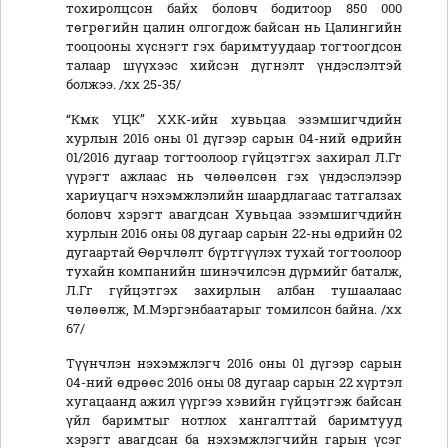
тохиролцсон байх боловч бодитоор 850 000
төгрөгийн цалин олгогдож байсан нь Цалингийн
тооцооны хүснэгт гэх баримтуудаар тогтоогдсон
талаар шүүхээс хийсэн дүгнэлт үндэслэлтэй
болжээ. /хх 25-35/
“Кмк ҮЦК” ХХК-ийн хувьцаа эзэмшигчдийн
хурлын 2016 оны 01 дүгээр сарын 04-ний өдрийн
01/2016 дугаар тогтоолоор гүйцэтгэх захирал Л.Гг
үүрэгт ажлаас нь чөлөөлсөн гэх үндэслэлээр
хариуцагч нэхэмжлэлийн шаардлагаас татгалзах
боловч хэрэгт авагдсан Хувьцаа эзэмшигчдийн
хурлын 2016 оны 08 дугаар сарын 22-ны өдрийн 02
дугаартай Өөрчлөлт бүртгүүлэх тухай тогтоолоор
тухайн компанийн шинэчилсэн дүрмийг баталж,
Л.Гг гүйцэтгэх захирлын албан тушаалаас
чөлөөлж, М.Мэргэнбаатарыг томилсон байна. /хх
67/
Түүнчлэн нэхэмжлэгч 2016 оны 01 дүгээр сарын
04-ний өдрөөс 2016 оны 08 дугаар сарын 22 хүртэл
хугацаанд ажил үүргээ хэвийн гүйцэтгэж байсан
үйл баримтыг нотлох хангалттай баримтууд
хэрэгт авагдсан ба нэхэмжлэгчийн гарын үсэг