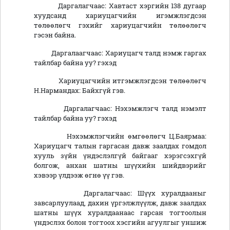
Даргалагчаас: Хавтаст хэргийн 138 дугаар
хуудсанд хариуцагчийн игэмжлэгдсэн
төлөөлөгч гэхийг хариуцагчийн төлөөлөгч
гэсэн байна.
Даргалаагчаас: Хариуцагч талд нэмж гаргах
тайлбар байна уу? гэхэд
Хариуцагчийн итгэмжлэгдсэн төлөөлөгч
Н.Нармандах: Байхгүй гэв.
Даргалагчаас: Нэхэмжлэгч талд нэмэлт
тайлбар байна уу? гэхэд
Нэхэмжлэгчийн өмгөөлөгч Ц.Баярмаа:
Хариуцагч талын гаргасан давж заалдах гомдол
хууль зүйн үндэслэлгүй байгааг хэрэгсэхгүй
болгож, анхан шатны шүүхийн шийдвэрийг
хэвээр үлдээж өгнө үү гэв.
Даргалагчаас: Шүүх хуралдааныг
завсарлуулаад, дахин үргэлжлүүлж, давж заалдах
шатны шүүх хуралдаанаас гарсан тогтоолын
үндэслэх болон тогтоох хэсгийн агуулгыг уншиж