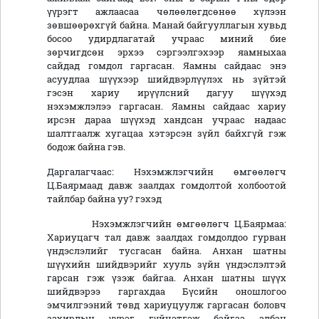
үүрэгт ажлаасаа чөлөөлөгдсөнөө хүлээн
зөвшөөрөхгүй байна. Манай байгууллагын хувьд
босоо удирдлагатай учраас миний бие
зөрчигдсөн эрхээ сэргээлгэхээр яамныхаа
сайдад гомдол гаргасан. Яамны сайдаас энэ
асуудлаа шүүхээр шийдвэрлүүлэх нь зүйтэй
гэсэн хариу ирүүлсний дагуу шүүхэд
нэхэмжлэлээ гаргасан. Яамны сайдаас хариу
ирсэн дараа шүүхэд хандсан учраас надаас
шалтгаалж хугацаа хэтэрсэн зүйл байхгүй гэж
бодож байна гэв.
Даргалагчаас: Нэхэмжлэгчийн өмгөөлөгч
Ц.Баярмаад давж заалдах гомдолтой холбоотой
тайлбар байна уу? гэхэд
Нэхэмжлэгчийн өмгөөлөгч Ц.Баярмаа:
Хариуцагч тал давж заалдах гомдолдоо гурван
үндэслэлийг тусгасан байна. Анхан шатны
шүүхийн шийдвэрийг хууль зүйн үндэслэлтэй
гарсан гэж үзэж байгаа. Анхан шатны шүүх
шийдвэрээ гаргахдаа Бүсийн оношлогоо
эмчилгээний төвд хариуцуулж гаргасан боловч
захирлын үүрэг гүйцэтгэж байгаа албан