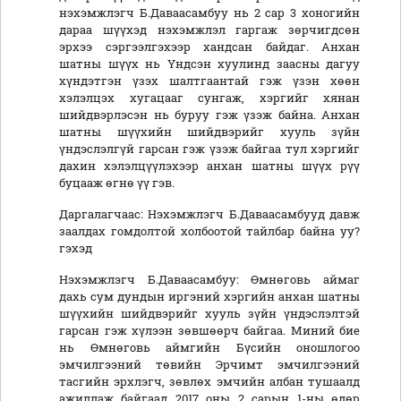
нэхэмжлэгч Б.Даваасамбуу нь 2 сар 3 хоногийн
дараа шүүхэд нэхэмжлэл гаргаж зөрчигдсөн
эрхээ сэргээлгэхээр хандсан байдаг. Анхан
шатны шүүх нь Үндсэн хуулинд заасны дагуу
хүндэтгэн үзэх шалтгаантай гэж үзэн хөөн
хэлэлцэх хугацааг сунгаж, хэргийг хянан
шийдвэрлэсэн нь буруу гэж үзэж байна. Анхан
шатны шүүхийн шийдвэрийг хууль зүйн
үндэслэлгүй гарсан гэж үзэж байгаа тул хэргийг
дахин хэлэлцүүлэхээр анхан шатны шүүх рүү
буцааж өгнө үү гэв.
Даргалагчаас: Нэхэмжлэгч Б.Даваасамбууд давж
заалдах гомдолтой холбоотой тайлбар байна уу?
гэхэд
Нэхэмжлэгч Б.Даваасамбуу: Өмнөговь аймаг
дахь сум дундын иргэний хэргийн анхан шатны
шүүхийн шийдвэрийг хууль зүйн үндэслэлтэй
гарсан гэж хүлээн зөвшөөрч байгаа. Миний бие
нь Өмнөговь аймгийн Бүсийн оношлогоо
эмчилгээний төвийн Эрчимт эмчилгээний
тасгийн эрхлэгч, зөвлөх эмчийн албан тушаалд
ажиллаж байгаад 2017 оны 2 сарын 1-ны өдөр