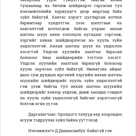
тушаалаар нь бичиж шийдвэрээ гаргасан тул
нэхэмжлэлийн хариуцагч дээр маргаад байх
зүйл байхгүй. Хавтас хэрэгт цугларсан нотлох
баримтаар хүндэтгэн үзэх шалтгаан нь
хангалттай нотлогдож байгаа учраас анхан
шатны шүүх хөөн хэлэлцэх хугацааг сэргээж,
хэргийг хянан шийдвэрлэсэн нь хууль зүйн
үндэслэлтэй. Анхан шатны шүүх нь үндэслэх
хэсэгтэй Үндсэн хуулийн заалтыг барьсан
болохоос биш шийдвэрийн тогтоох хэсэгт
Үндсэн хуулийн заалтын бариагүй болохоор
хууль зөрчсөн зүйл байхгүй. Өмнөговь аймаг
дахь сум дундын иргэний хэргийн анхан шатны
шүүхийн шийдвэрийг хууль зүйн үндэслэлтэй
гэж үзэж байгаа тул анхан шатны шүүхийн
шийдвэрийг хэвээр үлдээж, давж заалдах гомдол
нь хууль зүйн үндэслэлгүй байгааг хэрэгсэхгүй
болгож өгнө үү гэв.
Даргалагчаас: Оролцогч талууд өөр хоорондоо
асууж тодруулах зүйл байна уу? гэхэд
Нэхэмжлэгч Д.Даваасамбуу: Байхгүй гэв.