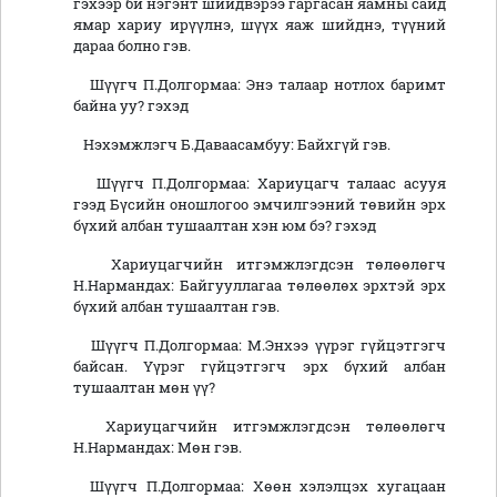
гэхээр би нэгэнт шийдвэрээ гаргасан яамны сайд
ямар хариу ирүүлнэ, шүүх яаж шийднэ, түүний
дараа болно гэв.
Шүүгч П.Долгормаа: Энэ талаар нотлох баримт
байна уу? гэхэд
Нэхэмжлэгч Б.Даваасамбуу: Байхгүй гэв.
Шүүгч П.Долгормаа: Хариуцагч талаас асууя
гээд Бүсийн оношлогоо эмчилгээний төвийн эрх
бүхий албан тушаалтан хэн юм бэ? гэхэд
Хариуцагчийн итгэмжлэгдсэн төлөөлөгч
Н.Нармандах: Байгууллагаа төлөөлөх эрхтэй эрх
бүхий албан тушаалтан гэв.
Шүүгч П.Долгормаа: М.Энхээ үүрэг гүйцэтгэгч
байсан. Үүрэг гүйцэтгэгч эрх бүхий албан
тушаалтан мөн үү?
Хариуцагчийн итгэмжлэгдсэн төлөөлөгч
Н.Нармандах: Мөн гэв.
Шүүгч П.Долгормаа: Хөөн хэлэлцэх хугацаан