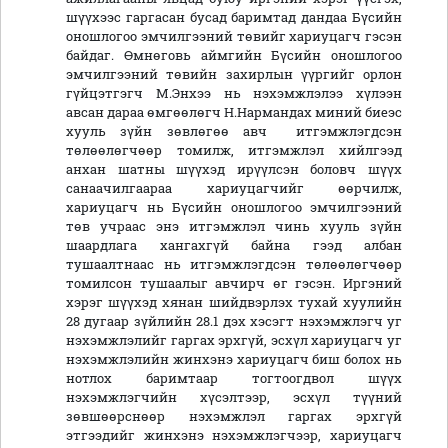
шүүхээс гаргасан бусад баримтад дандаа Бүсийн
оношлогоо эмчилгээний төвийг хариуцагч гэсэн
байдаг. Өмнөговь аймгийн Бүсийн оношлогоо
эмчилгээний төвийн захирлын үүргийг орлон
гүйцэтгэгч М.Энхээ нь нэхэмжлэлээ хүлээн
авсан дараа өмгөөлөгч Н.Нармандах миний биеэс
хууль зүйн зөвлөгөө авч итгэмжлэгдсэн
төлөөлөгчөөр томилж, итгэмжлэл хийлгээд
анхан шатны шүүхэд ирүүлсэн боловч шүүх
санаачилгаараа хариуцагчийг өөрчилж,
хариуцагч нь Бүсийн оношлогоо эмчилгээний
төв учраас энэ итгэмжлэл чинь хууль зүйн
шаардлага хангахгүй байна гээд албан
тушаалтнаас нь итгэмжлэгдсэн төлөөлөгчөөр
томилсон тушаалыг авчирч өг гэсэн. Иргэний
хэрэг шүүхэд хянан шийдвэрлэх тухай хуулийн
28 дугаар зүйлийн 28.1 дэх хэсэгт нэхэмжлэгч уг
нэхэмжлэлийг гаргах эрхгүй, эсхүл хариуцагч уг
нэхэмжлэлийн жинхэнэ хариуцагч биш болох нь
нотлох баримтаар тогтоогдвол шүүх
нэхэмжлэгчийн хүсэлтээр, эсхүл түүний
зөвшөөрснөөр нэхэмжлэл гаргах эрхгүй
этгээдийг жинхэнэ нэхэмжлэгчээр, хариуцагч