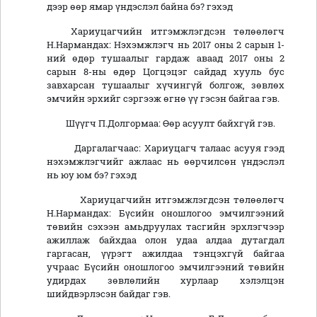
дээр өөр ямар үндэслэл байна бэ? гэхэд
Хариуцагчийн итгэмжлэгдсэн төлөөлөгч
Н.Нармандах: Нэхэмжлэгч нь 2017 оны 2 сарын 1-
ний өдөр тушаалыг гардаж аваад 2017 оны 2
сарын 8-ны өдөр Цогцэцэг сайдад хууль бус
завхарсан тушаалыг хүчингүй болгож, зөвлөх
эмчийн эрхийг сэргээж өгнө үү гэсэн байгаа гэв.
Шүүгч П.Долгормаа: Өөр асуулт байхгүй гэв.
Даргалагчаас: Хариуцагч талаас асууя гээд
нэхэмжлэгчийг ажлаас нь өөрчилсөн үндэслэл
нь юу юм бэ? гэхэд
Хариуцагчийн итгэмжлэгдсэн төлөөлөгч
Н.Нармандах: Бүсийн оношлогоо эмчилгээний
төвийн сэхээн амьдруулах тасгийн эрхлэгчээр
ажиллаж байхдаа олон удаа алдаа дутагдал
гаргасан, үүрэгт ажилдаа тэнцэхгүй байгаа
учраас Бүсийн оношлогоо эмчилгээний төвийн
удирдах зөвлөлийн хурлаар хэлэлцэн
шийдвэрлэсэн байдаг гэв.