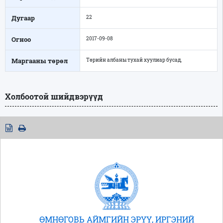
Дугаар
22
Огноо
2017-09-08
Маргааны төрөл
Төрийн албаны тухай хуулиар бусад,
Холбоотой шийдвэрүүд
ӨМНӨГОВЬ АЙМГИЙН ЭРҮҮ, ИРГЭНИЙ