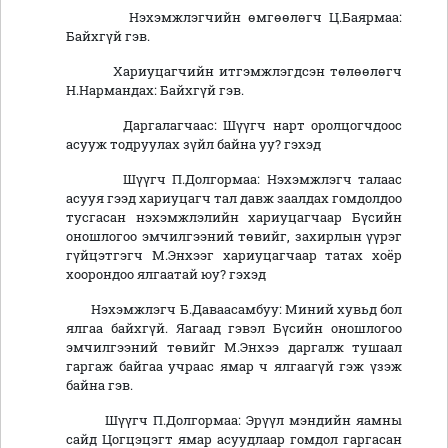
Нэхэмжлэгчийн өмгөөлөгч Ц.Баярмаа:
Байхгүй гэв.
Хариуцагчийн итгэмжлэгдсэн төлөөлөгч
Н.Нармандах: Байхгүй гэв.
Даргалагчаас: Шүүгч нарт оролцогчдоос
асууж тодруулах зүйл байна уу? гэхэд
Шүүгч П.Долгормаа: Нэхэмжлэгч талаас
асууя гээд хариуцагч тал давж заалдах гомдолдоо
тусгасан нэхэмжлэлийн хариуцагчаар Бүсийн
оношлогоо эмчилгээний төвийг, захирлын үүрэг
гүйцэтгэгч М.Энхээг хариуцагчаар татах хоёр
хоорондоо ялгаатай юу? гэхэд
Нэхэмжлэгч Б.Даваасамбуу: Миний хувьд бол
ялгаа байхгүй. Яагаад гэвэл Бүсийн оношлогоо
эмчилгээний төвийг М.Энхээ даргалж тушаал
гаргаж байгаа учраас ямар ч ялгаагүй гэж үзэж
байна гэв.
Шүүгч П.Долгормаа: Эрүүл мэндийн яамны
сайд Цогцэцэгт ямар асуудлаар гомдол гаргасан