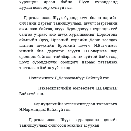
хүрэлцэн ирсэн байна. Шүүх хуралдаанд
дуудагдсан өөр хүнгүй гэв.
Даргалагчаас: Шүүх бүрэлдэхүүн болон нарийн
бичгийн даргыг танилцуулаад, шүүгч мэргэшин
ажиллаж байгаа, шүүх бүрэлдэхүүн хүрэлцэхгүй
байгаа учраас энэ шүүх хуралдааныг Дорноговь
аймгийн Эрүү, Иргэний хэргийн Давж заалдах
шатны шүүхийн Ерөнхий шүүгч Н.Батчимэг
миний бие даргалж, шүүгч Н.Болормаа нар
оролцож байгааг тайлбарлах нь зүйтэй байх гээд
шүүх бүрэлдэхүүн, оролцогч нараас татгалзах
татгалзал байна уу? гэхэд
Нэхэмжлэгч Д.Даваасамбуу: Байхгүй гэв.
Нэхэмжлэгчийн өмгөөлөгч Ц.Баярмаа:
Байхгүй гэв.
Хариуцагчийн итгэмжлэгдсэн төлөөлөгч
Н.Нармандах: Байхгүй гэв.
Даргалагчаас: Шүүх хуралдааны дэгийг
танилцуулаад ойлгосон эсэхийг асуухад