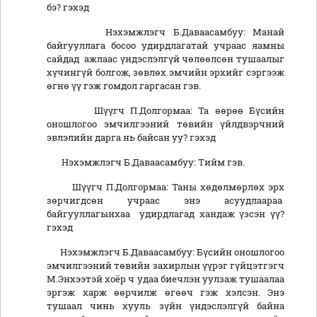
бэ? гэхэд
Нэхэмжлэгч Б.Даваасамбуу: Манай
байгууллага босоо удирдлагатай учраас яамны
сайдад ажлаас үндэслэлгүй чөлөөлсөн тушаалыг
хүчингүй болгож, зөвлөх эмчийн эрхийг сэргээж
өгнө үү гэж гомдол гаргасан гэв.
Шүүгч П.Долгормаа: Та өөрөө Бүсийн
оношлогоо эмчилгээний төвийн үйлдвэрчний
эвлэлийн дарга нь байсан уу? гэхэд
Нэхэмжлэгч Б.Даваасамбуу: Тийм гэв.
Шүүгч П.Долгормаа: Таны хөдөлмөрлөх эрх
зөрчигдсөн учраас энэ асуудлаараа
байгууллагынхаа удирдлагад хандаж үзсэн үү?
гэхэд
Нэхэмжлэгч Б.Даваасамбуу: Бүсийн оношлогоо
эмчилгээний төвийн захирлын үүрэг гүйцэтгэгч
М.Энхээтэй хоёр ч удаа биечлэн уулзаж тушаалаа
эргэж харж өөрчилж өгөөч гэж хэлсэн. Энэ
тушаал чинь хууль зүйн үндэслэлгүй байна