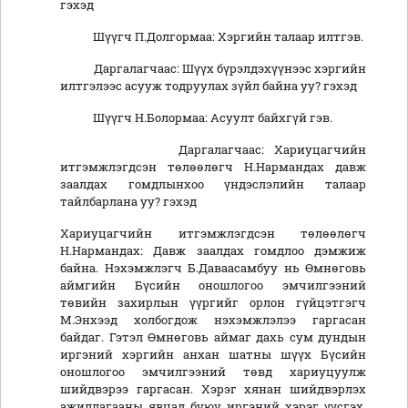
гэхэд
Шүүгч П.Долгормаа: Хэргийн талаар илтгэв.
Даргалагчаас: Шүүх бүрэлдэхүүнээс хэргийн
илтгэлээс асууж тодруулах зүйл байна уу? гэхэд
Шүүгч Н.Болормаа: Асуулт байхгүй гэв.
Даргалагчаас: Хариуцагчийн
итгэмжлэгдсэн төлөөлөгч Н.Нармандах давж
заалдах гомдлынхоо үндэслэлийн талаар
тайлбарлана уу? гэхэд
Хариуцагчийн итгэмжлэгдсэн төлөөлөгч
Н.Нармандах: Давж заалдах гомдлоо дэмжиж
байна. Нэхэмжлэгч Б.Даваасамбуу нь Өмнөговь
аймгийн Бүсийн оношлогоо эмчилгээний
төвийн захирлын үүргийг орлон гүйцэтгэгч
М.Энхээд холбогдож нэхэмжлэлээ гаргасан
байдаг. Гэтэл Өмнөговь аймаг дахь сум дундын
иргэний хэргийн анхан шатны шүүх Бүсийн
оношлогоо эмчилгээний төвд хариуцуулж
шийдвэрээ гаргасан. Хэрэг хянан шийдвэрлэх
ажиллагааны явцад буюу иргэний хэрэг үүсгэх,