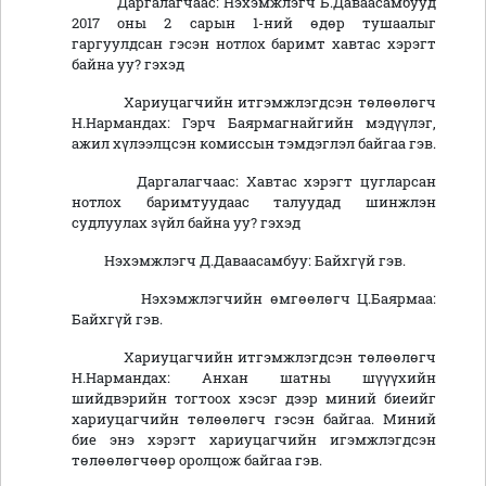
Даргалагчаас: Нэхэмжлэгч Б.Даваасамбууд
2017 оны 2 сарын 1-ний өдөр тушаалыг
гаргуулдсан гэсэн нотлох баримт хавтас хэрэгт
байна уу? гэхэд
Хариуцагчийн итгэмжлэгдсэн төлөөлөгч
Н.Нармандах: Гэрч Баярмагнайгийн мэдүүлэг,
ажил хүлээлцсэн комиссын тэмдэглэл байгаа гэв.
Даргалагчаас: Хавтас хэрэгт цугларсан
нотлох баримтуудаас талуудад шинжлэн
судлуулах зүйл байна уу? гэхэд
Нэхэмжлэгч Д.Даваасамбуу: Байхгүй гэв.
Нэхэмжлэгчийн өмгөөлөгч Ц.Баярмаа:
Байхгүй гэв.
Хариуцагчийн итгэмжлэгдсэн төлөөлөгч
Н.Нармандах: Анхан шатны шүүүхийн
шийдвэрийн тогтоох хэсэг дээр миний биеийг
хариуцагчийн төлөөлөгч гэсэн байгаа. Миний
бие энэ хэрэгт хариуцагчийн игэмжлэгдсэн
төлөөлөгчөөр оролцож байгаа гэв.