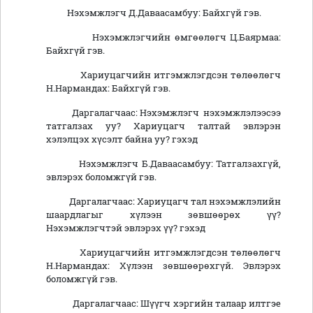
Нэхэмжлэгч Д.Даваасамбуу: Байхгүй гэв.
Нэхэмжлэгчийн өмгөөлөгч Ц.Баярмаа:
Байхгүй гэв.
Хариуцагчийн итгэмжлэгдсэн төлөөлөгч
Н.Нармандах: Байхгүй гэв.
Даргалагчаас: Нэхэмжлэгч нэхэмжлэлээсээ
татгалзах уу? Хариуцагч талтай эвлэрэн
хэлэлцэх хүсэлт байна уу? гэхэд
Нэхэмжлэгч Б.Даваасамбуу: Татгалзахгүй,
эвлэрэх боломжгүй гэв.
Даргалагчаас: Хариуцагч тал нэхэмжлэлийн
шаардлагыг хүлээн зөвшөөрөх үү?
Нэхэмжлэгчтэй эвлэрэх үү? гэхэд
Хариуцагчийн итгэмжлэгдсэн төлөөлөгч
Н.Нармандах: Хүлээн зөвшөөрөхгүй. Эвлэрэх
боломжгүй гэв.
Даргалагчаас: Шүүгч хэргийн талаар илтгэе