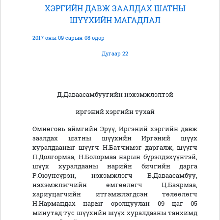
ХЭРГИЙН ДАВЖ ЗААЛДАХ ШАТНЫ
ШҮҮХИЙН МАГАДЛАЛ
2017 оны 09 сарын 08 өдөр
Дугаар 22
Д.Даваасамбуугийн нэхэмжлэлтэй
иргэний хэргийн тухай
Өмнөговь аймгийн Эрүү, Иргэний хэргийн давж
заалдах шатны шүүхийн Иргэний шүүх
хуралдааныг шүүгч Н.Батчимэг даргалж, шүүгч
П.Долгормаа, Н.Болормаа нарын бүрэлдэхүүнтэй,
шүүх хуралдааны нарийн бичгийн дарга
Р.Оюунсүрэн, нэхэмжлэгч Б.Даваасамбуу,
нэхэмжлэгчийн өмгөөлөгч Ц.Баярмаа,
хариуцагчийн итгэмжлэгдсэн төлөөлөгч
Н.Нармандах нарыг оролцуулан 09 цаг 05
минутад тус шүүхийн шүүх хуралдааны танхимд