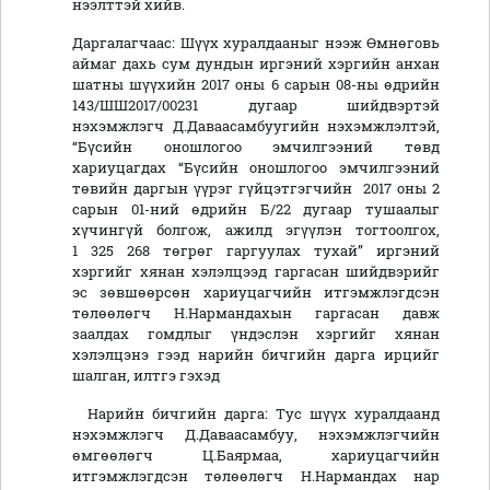
нээлттэй хийв.
Даргалагчаас: Шүүх хуралдааныг нээж Өмнөговь
аймаг дахь сум дундын иргэний хэргийн анхан
шатны шүүхийн 2017 оны 6 сарын 08-ны өдрийн
143/ШШ2017/00231 дугаар шийдвэртэй
нэхэмжлэгч Д.Даваасамбуугийн нэхэмжлэлтэй,
“Бүсийн оношлогоо эмчилгээний төвд
хариуцагдах “Бүсийн оношлогоо эмчилгээний
төвийн даргын үүрэг гүйцэтгэгчийн 2017 оны 2
сарын 01-ний өдрийн Б/22 дугаар тушаалыг
хүчингүй болгож, ажилд эгүүлэн тогтоолгох,
1 325 268 төгрөг гаргуулах тухай” иргэний
хэргийг хянан хэлэлцээд гаргасан шийдвэрийг
эс зөвшөөрсөн хариуцагчийн итгэмжлэгдсэн
төлөөлөгч Н.Нармандахын гаргасан давж
заалдах гомдлыг үндэслэн хэргийг хянан
хэлэлцэнэ гээд нарийн бичгийн дарга ирцийг
шалган, илтгэ гэхэд
Нарийн бичгийн дарга: Тус шүүх хуралдаанд
нэхэмжлэгч Д.Даваасамбуу, нэхэмжлэгчийн
өмгөөлөгч Ц.Баярмаа, хариуцагчийн
итгэмжлэгдсэн төлөөлөгч Н.Нармандах нар