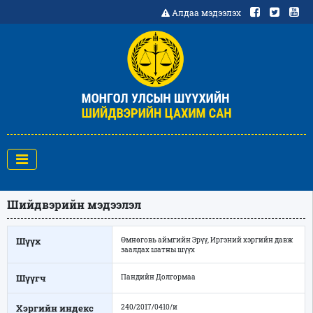
Алдаа мэдээлэх
Шийдвэрийн мэдээлэл
Шүүх
Өмнөговь аймгийн Эрүү, Иргэний хэргийн давж
заалдах шатны шүүх
Шүүгч
Пандийн Долгормаа
Хэргийн индекс
240/2017/0410/и