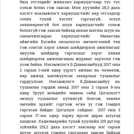
биш этгээдийг жинхэнэ хариуцагчаар тус тус
сольж болно гэж заасан. Мөн хуулийн 28,3 дахь
хэсэгт нэхэмжлэгч хариуцагчийг өөр этгээдээр
солих тухай хүсэлт гаргаагүй, эсхүл
зөвшөөрөөгүй бол шүүх хариуцагчийг сольж
болохгүй гэж заасан байхад анхан шатны шүүх нь
санаачилгаараа хариуцагчийг Өмнөговь
аймгийн Бүсийн оношлогоо эмчилгээний төв
гэж сонгон хэрэг хянан шийдвэрлэх ажиллагааг
явуулж шийдвэр гаргасныг хэрэг хянан
шийдвэрлэх ажиллагааны журмыг зөрчсөн гэж
үзэж байна. Нэхэмжлэгч Б.Даваасамбууд 2017 оны
2 сарын 1-ний өдөр үүрэгт ажлаас нь чөлөөлж,
өөр ажилд шилжүүлсэн захирлын тушаалыг
гардуулсан. Нэхэмжлэгч Б.Даваасамбуу нь
тушаалаа гардаж аваад 2017 оны 2 сарын 8-ны
өдөр Эрүүл мэндийн яамны сайд Цогцэцэгт
энэхүү тушаалыг хүчингүй болгож, зөвлөх
эмчийн эрхийг сэргээж өгнө үү гэж гомдол
гаргасан байдаг. Цогцэцэг сайдаас 2017 оны 3
сарын 17-ны өдөр хариу ирсэн дараа шүүхэд
хандсан. Хөдөлмөрийн тухай хуулийн 129 дүгээр
зүйлийн 129,2 дахь хэсэгт зааснаар нэг сарын
дотор шүүхэд гомдол гаргахаар заасан байхад