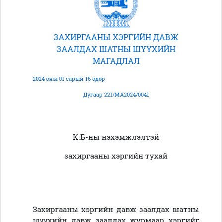
ЗАХИРГААНЫ ХЭРГИЙН ДАВЖ
ЗААЛДАХ ШАТНЫ ШҮҮХИЙН
МАГАДЛАЛ
2024 оны 01 сарын 16 өдөр
Дугаар 221/МА2024/0041
К.Б-ны нэхэмжлэлтэй
захиргааны хэргийн тухай
Захиргааны хэргийн давж заалдах шатны
шүүхийн давж заалдах журмаар хэргийг