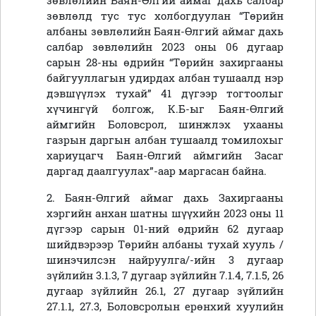
зөвлөлийн Баян-Өлгий аймаг дахь салбар
зөвлөлд тус тус холбогдуулан “
Төрийн
албаны зөвлөлийн Баян-Өлгий аймаг дахь
салбар зөвлөлийн 2023 оны 06 дугаар
сарын 28-ны өдрийн “Төрийн захиргааны
байгууллагын удирдах албан тушаалд нэр
дэвшүүлэх тухай” 41 дүгээр тогтоолыг
хүчингүй болгож, К.Б-ыг Баян-Өлгий
аймгийн Боловсрол, шинжлэх ухааны
газрын даргын албан тушаалд томилохыг
хариуцагч Баян-Өлгий аймгийн Засаг
даргад даалгуулах”-аар маргасан байна.
2. Баян-Өлгий аймаг дахь Захиргааны
хэргийн анхан шатны шүүхийн 2023 оны 11
дүгээр сарын 01-ний өдрийн 62 дугаар
шийдвэрээр Төрийн албаны тухай хууль /
шинэчилсэн найруулга/-ийн 3 дугаар
зүйлийн 3.1.3, 7 дугаар зүйлийн 7.1.4, 7.1.5, 26
дугаар зүйлийн 26.1, 27 дугаар зүйлийн
27.1.1, 27.3, Боловсролын ерөнхий хуулийн