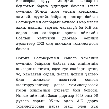
Боловсрол, эрүүл мэндийн салбарын
бодлогыг барьж удирдаж байсан. Гэтэл
сүүлийн 20-иод жил улсын хэмжээнд
хамгийн сүүлийн байранд шалгарч байсан
Боловсролын салбарын ажлаас ямар нэгэн
ахиц, дэвшил гаргаж чадаагүй ба К.Б нь
өөрөө энэ салбарыг орхиж аймгийн
Соёлын хэлтсийн даргаар өөрийн
хүсэлтээр 2021 онд шилжин томилогдсон
байсан.
Нэгэнт Боловсролын салбар хамгийн
сүүлийн байранд байгаа гэж нийгмийн
анхаарлыг татаж, одоо тус салбарт нутаг,
ус, хамаатан садан, жалга довын үзлээр
биш жинхэнэ нээлттэй сонгон
шалгаруулалтаар дарга томилогдоосой
гэсэн нийгмийн хүлээлт бий болсон.
Ингэж аймгийн Засаг даргаар 2023 оны 05
дугаар сарын 05-ны өдөр А.К дарга
томилогдсоны дараа маш олон хүн