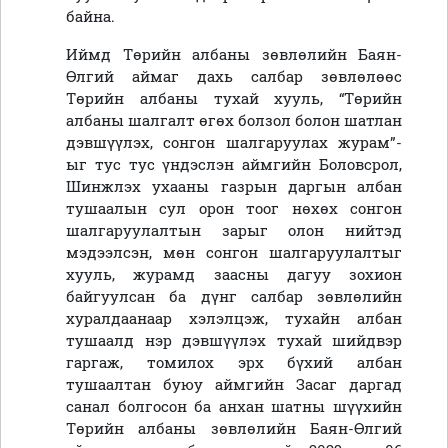
байна.
Иймд Төрийн албаны зөвлөлийн Баян-
Өлгий аймаг дахь салбар зөвлөлөөс
Төрийн албаны тухай хууль, “Төрийн
албаны шалгалт өгөх болзол болон шатлан
дэвшүүлэх, сонгон шалгаруулах журам”-
ыг тус тус үндэслэн аймгийн Боловсрол,
Шинжлэх ухааны газрын даргын албан
тушаалын сул орон тоог нөхөх сонгон
шалгаруулалтын зарыг олон нийтэд
мэдээлсэн, мөн сонгон шалгаруулалтыг
хууль, журамд заасны дагуу зохион
байгуулсан ба дүнг салбар зөвлөлийн
хуралдаанаар хэлэлцэж, тухайн албан
тушаалд нэр дэвшүүлэх тухай шийдвэр
гаргаж, томилох эрх бүхий албан
тушаалтан буюу аймгийн Засаг даргад
санал болгосон ба анхан шатны шүүхийн
Төрийн албаны зөвлөлийн Баян-Өлгий