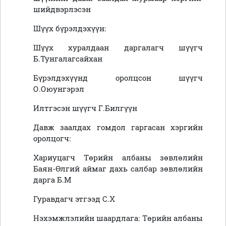
шийдвэрлэсэн
Шүүх бүрэлдэхүүн:
Шүүх хуралдаан даргалагч шүүгч
Б.Тунгалагсайхан
Бүрэлдэхүүнд оролцсон шүүгч
О.Оюунгэрэл
Илтгэсэн шүүгч Г.Билгүүн
Давж заалдах гомдол гаргасан хэргийн
оролцогч:
Хариуцагч Төрийн албаны зөвлөлийн
Баян-Өлгий аймаг дахь салбар зөвлөлийн
дарга Б.М
Гуравдагч этгээд С.Х
Нэхэмжлэлийн шаардлага:
Төрийн албаны