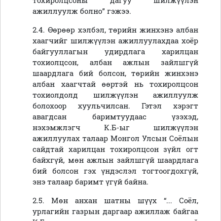
тохиролцсоны дагуу шилжүүлэн
ажиллуулж болно” гэжээ.
2.4. Өөрөөр хэлбэл, төрийн жинхэнэ албан
хаагчийг шилжүүлэн ажиллуулахдаа хоёр
байгууллагын удирдлага харилцан
тохиолцсон, албан ажлын зайлшгүй
шаардлага бий болсон, төрийн жинхэнэ
албан хаагчтай өөртэй нь тохиролцсон
тохиолдолд шилжүүлэн ажиллуулж
болохоор хуульчилсан. Гэтэл хэрэгт
авагдсан баримтуудаас үзэхэд,
нэхэмжлэгч К.Б-ыг шилжүүлэн
ажиллуулах талаар Монгол Улсын Соёлын
сайдтай харилцан тохиролцсон зүйл огт
байхгүй, мөн ажлын зайлшгүй шаардлага
бий болсон гэх үндэслэл тогтоогдохгүй,
энэ талаар баримт үгүй байна.
2.5. Мөн анхан шатны шүүх “... Соёл,
урлагийн газрын даргаар ажиллаж байгаа