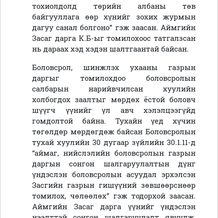
тохиолдолд төрийн албаны төв
байгууллага өөр хүнийг зохих журмын
дагуу санал болгоно” гэж заасан. Аймгийн
Засаг дарга К.Б-ыг томилохоос татгалзсан
нь дараах хэд хэдэн шалтгаантай байсан.
Боловсрол, шинжлэх ухааны газрын
даргыг томилохдоо боловсролын
салбарын нарийвчилсан хуулийн
холбогдох заалтыг мөрдөх ёстой боловч
шүүгч үүнийг үл авч хэлэлцээгүйд
гомдолтой байна. Тухайн үед хүчин
төгөлдөр мөрдөгдөж байсан Боловсролын
тухай хуулийн 30 дугаар зүйлийн 30.1.11-д
“аймаг, нийслэлийн боловсролын газрын
даргын сонгон шалгаруулалтын дүнг
үндэслэн боловсролын асуудал эрхэлсэн
Засгийн газрын гишүүний зөвшөөрснөөр
томилох, чөлөөлөх” гэж тодорхой заасан.
Аймгийн Засаг дарга үүнийг үндэслэн
нээлттэй сонгон шалгаруулалт явуулж,