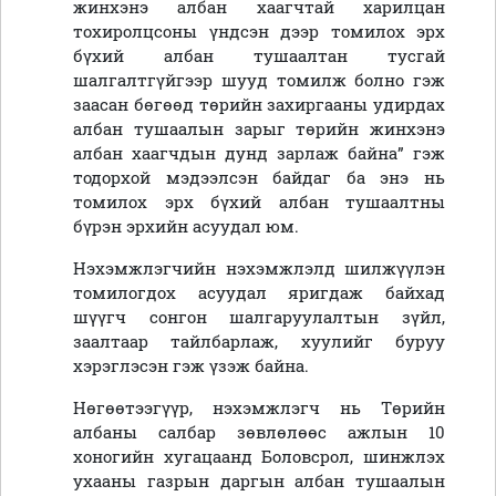
жинхэнэ албан хаагчтай харилцан
тохиролцсоны үндсэн дээр томилох эрх
бүхий албан тушаалтан тусгай
шалгалтгүйгээр шууд томилж болно гэж
заасан бөгөөд төрийн захиргааны удирдах
албан тушаалын зарыг төрийн жинхэнэ
албан хаагчдын дунд зарлаж байна” гэж
тодорхой мэдээлсэн байдаг ба энэ нь
томилох эрх бүхий албан тушаалтны
бүрэн эрхийн асуудал юм.
Нэхэмжлэгчийн нэхэмжлэлд шилжүүлэн
томилогдох асуудал яригдаж байхад
шүүгч сонгон шалгаруулалтын зүйл,
заалтаар тайлбарлаж, хуулийг буруу
хэрэглэсэн гэж үзэж байна.
Нөгөөтээгүүр, нэхэмжлэгч нь Төрийн
албаны салбар зөвлөлөөс ажлын 10
хоногийн хугацаанд Боловсрол, шинжлэх
ухааны газрын даргын албан тушаалын