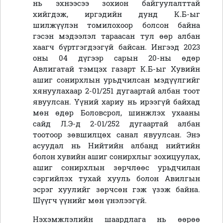
нь эхнээсээ зохион байгуулалттай
хийгдэж, иргэдийн дунд К.Б-ыг
шилжүүлэн томилохоор болсон байна
гэсэн мэдээлэл тараасан тул өөр албан
хаагч бүртгэгдээгүй байсан. Ингээд 2023
оны 04 дүгээр сарын 20-ны өдөр
Авлигатай тэмцэх газарт К.Б-ыг Хувийн
ашиг сонирхлын урьдчилсан мэдүүлгийг
хянуулахаар 2-01/251 дугаартай албан тоот
явуулсан. Үүний хариу нь ирээгүй байхад
мөн өдөр Боловсрол, шинжлэх ухааны
сайд Л.Э-д 2-01/252 дугаартай албан
тоотоор зөвшилцөх санал явуулсан. Энэ
асуудал нь Нийтийн албанд нийтийн
болон хувийн ашиг сонирхлыг зохицуулах,
ашиг сонирхлын зөрчлөөс урьдчилан
сэргийлэх тухай хууль болон Авилгын
эсрэг хуулийг зөрчсөн гэж үзэж байна.
Шүүгч үүнийг мөн үнэлээгүй.
Нэхэмжлэлийн шаардлага нь өөрөө