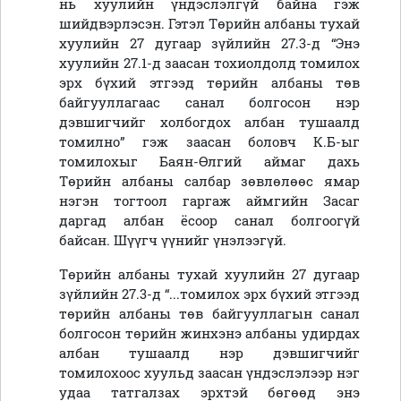
нь хуулийн үндэслэлгүй байна гэж
шийдвэрлэсэн. Гэтэл Төрийн албаны тухай
хуулийн 27 дугаар зүйлийн 27.3-д “Энэ
хуулийн 27.1-д заасан тохиолдолд томилох
эрх бүхий этгээд төрийн албаны төв
байгууллагаас санал болгосон нэр
дэвшигчийг холбогдох албан тушаалд
томилно” гэж заасан боловч К.Б-ыг
томилохыг Баян-Өлгий аймаг дахь
Төрийн албаны салбар зөвлөлөөс ямар
нэгэн тогтоол гаргаж аймгийн Засаг
даргад албан ёсоор санал болгоогүй
байсан. Шүүгч үүнийг үнэлээгүй.
Төрийн албаны тухай хуулийн 27 дугаар
зүйлийн 27.3-д “...томилох эрх бүхий этгээд
төрийн албаны төв байгууллагын санал
болгосон төрийн жинхэнэ албаны удирдах
албан тушаалд нэр дэвшигчийг
томилохоос хуульд заасан үндэслэлээр нэг
удаа татгалзах эрхтэй бөгөөд энэ