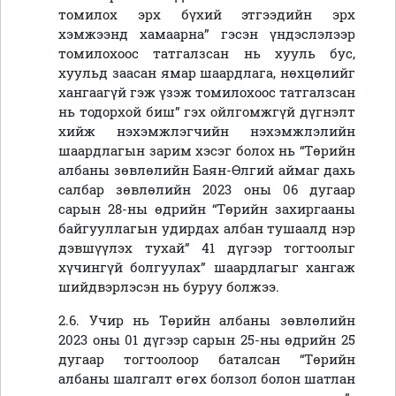
томилох эрх бүхий этгээдийн эрх
хэмжээнд хамаарна” гэсэн үндэслэлээр
томилохоос татгалзсан нь хууль бус,
хуульд заасан ямар шаардлага, нөхцөлийг
хангаагүй гэж үзэж томилохоос татгалзсан
нь тодорхой биш” гэх ойлгомжгүй дүгнэлт
хийж нэхэмжлэгчийн нэхэмжлэлийн
шаардлагын зарим хэсэг болох нь “Төрийн
албаны зөвлөлийн Баян-Өлгий аймаг дахь
салбар зөвлөлийн 2023 оны 06 дугаар
сарын 28-ны өдрийн “Төрийн захиргааны
байгууллагын удирдах албан тушаалд нэр
дэвшүүлэх тухай” 41 дүгээр тогтоолыг
хүчингүй болгуулах” шаардлагыг хангаж
шийдвэрлэсэн нь буруу болжээ.
2.6. Учир нь Төрийн албаны зөвлөлийн
2023 оны 01 дүгээр сарын 25-ны өдрийн 25
дугаар тогтоолоор баталсан “Төрийн
албаны шалгалт өгөх болзол болон шатлан