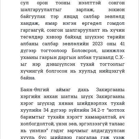
сул орон тооны нээлттэй сонгон
шалгаруулалтыг зарлаж, зохион
байгуулах тэр явцад салбар зөвлөлд
хандаж, ямар нэгэн өргөдөл гомдол
гаргаагүй, сонгон шалгаруулалт нь хүчин
төгөлдөр хэвээр байхад шүүхээс төрийн
албаны салбар зөвлөлийн 2023 оны 41
дүгээр тогтоолоор Боловсрол, шинжлэх
ухааны газрын даргын албан тушаалд С.Х-
ыг нэр дэвшүүлсэн тухай тогтоолыг
хүчингүй болгосон нь хуульд нийцэхгүй
байна.
Баян-Өлгий аймаг дахь Захиргааны
хэргийн анхан шатны шүүх Захиргааны
хэрэг шүүхэд хянан шийдвэрлэх тухай
хуулийн 34 дүгээр зүйлийн 34.2-т “нотлох
баримтыг тухайн хэрэгт хамааралтай, ач
холбогдолтой, үнэн зөв, эргэлзээгүй талаас
нь үнэлнэ” гэдэг зарчмыг алдагдуулсан
хууль бус шийдвэр гаргалаа гэж үзэж