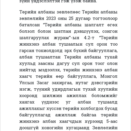
зүйн үндэслэлтэй гэж үзэж байна.
Төрийн албаны зөвлөлөөс Төрийн албаны
зөвлөлийн 2023 оны 25 дугаар тогтоолоор
баталсан “Төрийн албаны шалгалт өгөх
болзол болон шатлан дэвшүүлэх, сонгон
шалгаруулах журам”-ын 4.2-т “Төрийн
жинхэнэ албан тушаалын сул орон тоо
гарсан тохиолдолд эрх бүхий байгууллага,
албан тушаалтан Төрийн албаны тухай
хуульд заасны дагуу сул орон тоог олон
нийтэд мэдээлэх, төрийн жинхэнэ албан
хаагч төрийн өөр байгууллага, Монгол
Улсын Засаг захиргаа, нутаг дэвсгэрийн
нэгж, түүний удирдлагын тухай хуулийн
хооронд шилжин ажиллах боломжийг
хангах үүднээс уг албан тушаалд
ажиллахыг хүссэн төрийн холбогдох бусад
байгууллагад ажиллаж байгаа төрийн
жинхэнэ албан хаагчдын хүрээнд
5-
аас
доошгүй хоногийн хугацаанд Зөвлөлийн