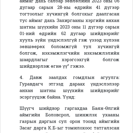
аймаг дахь салбар зөвлөлийн 2023 оны 06
дугаар сарын 28-ны өдрийн 41 дүгээр
тогтоолыг хүчингүй болгохыг даалгасан
тус аймаг дахь Захиргааны хэргийн анхан
шатны шүүхийн 2023 оны 11 дүгээр сарын
01-ний өдрийн 62 дугаар шийдвэрийг
хууль зүйн үндэслэлгүй гэж үзээд хүлээн
зөвшөөрөх боломжгүй тул хүчингүй
болгож, нэхэмжлэгчийн нэхэмжлэлийн
шаардлагыг хэрэгсэхгүй болгож
шийдвэрлэж өгнө үү” гэжээ.
4. Давж заалдах гомдлын агуулга:
Гуравдагч этгээд дараах үндэслэлээр
анхан шатны шүүхийн шийдвэрийг
эсэргүүцэж байна. Үүнд:
Шүүгч шийдвэр гаргахдаа Баян-Өлгий
аймгийн Боловсрол, шинжлэх ухааны
газрын даргын сул орон тоонд аймгийн
Засаг дарга К.Б-ыг томилохоос татгалзсан