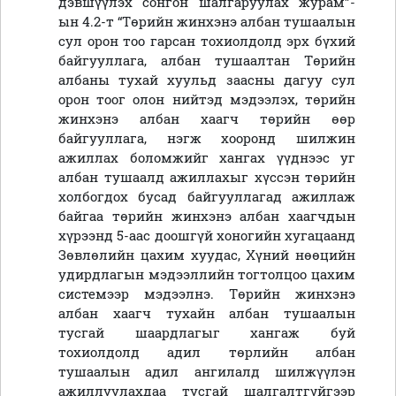
дэвшүүлэх сонгон шалгаруулах журам”-
ын 4.2-т “Төрийн жинхэнэ албан тушаалын
сул орон тоо гарсан тохиолдолд эрх бүхий
байгууллага, албан тушаалтан Төрийн
албаны тухай хуульд заасны дагуу сул
орон тоог олон нийтэд мэдээлэх, төрийн
жинхэнэ албан хаагч төрийн өөр
байгууллага, нэгж хооронд шилжин
ажиллах боломжийг хангах үүднээс уг
албан тушаалд ажиллахыг хүссэн төрийн
холбогдох бусад байгууллагад ажиллаж
байгаа төрийн жинхэнэ албан хаагчдын
хүрээнд 5-аас доошгүй хоногийн хугацаанд
Зөвлөлийн цахим хуудас, Хүний нөөцийн
удирдлагын мэдээллийн тогтолцоо цахим
системээр мэдээлнэ. Төрийн жинхэнэ
албан хаагч тухайн албан тушаалын
тусгай шаардлагыг хангаж буй
тохиолдолд адил төрлийн албан
тушаалын адил ангилалд шилжүүлэн
ажиллуулахдаа тусгай шалгалтгүйгээр