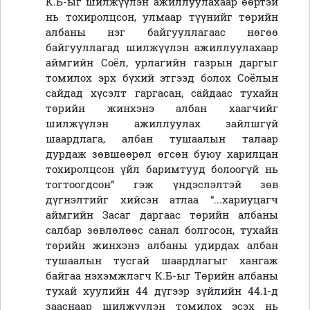
К.Б-ыг шилжүүлэн ажиллуулахаар өөртэй
нь тохиролцсон, улмаар түүнийг төрийн
албаны нэг байгууллагаас нөгөө
байгууллагад шилжүүлэн ажиллуулахаар
аймгийн Соёл, урлагийн газрын даргыг
томилох эрх бүхий этгээд болох Соёлын
сайдад хүсэлт гаргасан, сайдаас тухайн
төрийн жинхэнэ албан хаагчийг
шилжүүлэн ажиллуулах зайлшгүй
шаардлага, албан тушаалын талаар
дурдаж зөвшөөрөл өгсөн буюу харилцан
тохиролцсон үйл баримтууд болоогүй нь
тогтоогдсон” гэж үндэслэлтэй зөв
дүгнэлтийг хийсэн атлаа “...хариуцагч
аймгийн Засаг даргаас төрийн албаны
салбар зөвлөлөөс санал болгосон, тухайн
төрийн жинхэнэ албаны удирдах албан
тушаалын тусгай шаардлагыг хангаж
байгаа нэхэмжлэгч К.Б-ыг Төрийн албаны
тухай хуулийн 44 дүгээр зүйлийн 44.1-д
зааснаар шилжүүлэн томилох эсэх нь