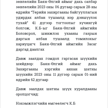
зөвлөлийн Баян-Өлгий аймаг дахь салбар
зөвлөлийн 2023 оны 06 дугаар сарын 28-ны
өдрийн “Төрийн захиргааны байгууллагын
удирдах албан тушаалд нэр дэвшүүлэх
тухай” 41 дүгээр тогтоолыг хүчингүй
болгож, К.Б-ыг Баян-Өлгий аймгийн
Боловсрол, шинжлэх ухааны газрын
даргын албан тушаалд томилохыг
хариуцагч Баян-Өлгий аймгийн Засаг
даргад даалгах
Давж заалдах гомдол гаргасан шүүхийн
шийдвэр: Баян-Өлгий аймаг дахь
Захиргааны хэргийн анхан шатны
шүүхийн 2023 оны 11 дүгээр сарын 01-ний
өдрийн 62 дугаар
Давж заалдах шатны шүүх хуралдааны
оролцогчид:
Нэхэмжлэгчийн өмгөөлөгч К.Б