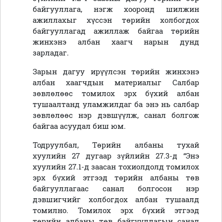
байгууллага, нэгж хооронд шилжин
ажиллахыг хүссэн төрийн холбогдох
байгууллагад ажиллаж байгаа төрийн
жинхэнэ албан хаагч нарын дунд
зарладаг.
Зарын дагуу ирүүлсэн төрийн жинхэнэ
албан хаагчдын материалыг Салбар
зөвлөлөөс томилох эрх бүхий албан
тушаалтанд уламжилдаг ба энэ нь салбар
зөвлөлөөс нэр дэвшүүлж, санал болгож
байгаа асуудал биш юм.
Тодруулбал, Төрийн албаны тухай
хуулийн 27 дугаар зүйлийн 27.3-д “Энэ
хуулийн 27.1-д заасан тохиолдолд томилох
эрх бүхий этгээд төрийн албаны төв
байгууллагаас санал болгосон нэр
дэвшигчийг холбогдох албан тушаалд
томилно. Томилох эрх бүхий этгээд
төрийн албаны төв байгууллагын санал