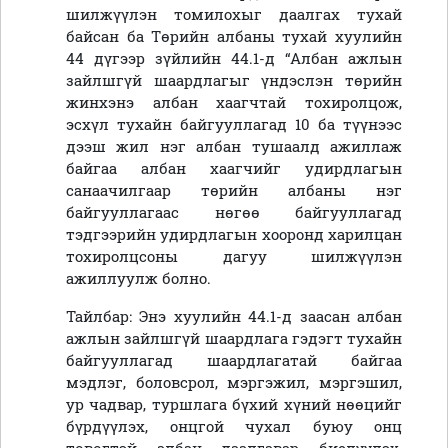
шилжүүлэн томилохыг даалгах тухай
байсан ба Төрийн албаны тухай хуулийн
44 дүгээр зүйлийн 44.1-д “Албан ажлын
зайлшгүй шаардлагыг үндэслэн төрийн
жинхэнэ албан хаагчтай тохиролцож,
эсхүл тухайн байгууллагад 10 ба түүнээс
дээш жил нэг албан тушаалд ажиллаж
байгаа албан хаагчийг удирдлагын
санаачилгаар төрийн албаны нэг
байгууллагаас нөгөө байгууллагад
тэдгээрийн удирдлагын хооронд харилцан
тохиролцсоны дагуу шилжүүлэн
ажиллуулж болно.
Тайлбар: Энэ хуулийн 44.1-д заасан албан
ажлын зайлшгүй шаардлага гэдэгт тухайн
байгууллагад шаардлагатай байгаа
мэдлэг, боловсрол, мэргэжил, мэргэшил,
ур чадвар, туршлага бүхий хүний нөөцийг
бүрдүүлэх, онцгой чухал буюу онц