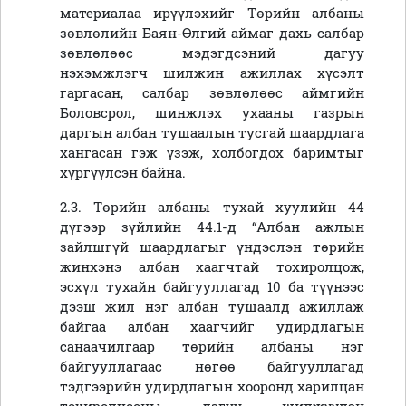
материалаа ирүүлэхийг Төрийн албаны
зөвлөлийн Баян-Өлгий аймаг дахь салбар
зөвлөлөөс мэдэгдсэний дагуу
нэхэмжлэгч шилжин ажиллах хүсэлт
гаргасан, салбар зөвлөлөөс аймгийн
Боловсрол, шинжлэх ухааны газрын
даргын албан тушаалын тусгай шаардлага
хангасан гэж үзэж, холбогдох баримтыг
хүргүүлсэн байна.
2.3. Төрийн албаны тухай хуулийн 44
дүгээр зүйлийн 44.1-д “Албан ажлын
зайлшгүй шаардлагыг үндэслэн төрийн
жинхэнэ албан хаагчтай тохиролцож,
эсхүл тухайн байгууллагад 10 ба түүнээс
дээш жил нэг албан тушаалд ажиллаж
байгаа албан хаагчийг удирдлагын
санаачилгаар төрийн албаны нэг
байгууллагаас нөгөө байгууллагад
тэдгээрийн удирдлагын хооронд харилцан