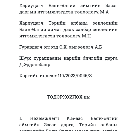
Хариуцагч Баян-Өлгий аймгийн Засаг
даргын итгэмжлэгдсэн төлөөлөгч М.А
Хариуцагч Төрийн албаны зөвлөлийн
Баян-Өлгий аймаг дахь салбар зөвлөлийн
итгэмжлэгдсэн төлөөлөгч М.Н
Гуравдагч этгээд С.Х, өмгөөлөгч А.Б
Шүүх хуралдааны нарийн бичгийн дарга
Д.Эрдэнэбаяр
Хэргийн индекс: 110/2023/0045/З
ТОДОРХОЙЛОХ нь:
1. Нэхэмжлэгч К.Б-аас Баян-Өлгий
аймгийн Засаг дарга, Төрийн албаны