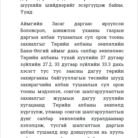
шүүхийн шийдвэрийг эсэргүүцэж байна.
Үүнд:
Аймгийн Засаг даргаас ирүүлсэн
Боловсрол, шинжлэх ухааны газрын
даргын албан тушаалын сул орон тооны
захиалгыг Төрийн албаны зөвлөлийн
Баян-Өлгий аймаг дахь салбар зөвлөлөөс
Төрийн албаны тухай хуулийн 27 дугаар
зүйлийн 27.2, 33 дугаар зүйлийн 33.3 дахь
хэсэгт тус тус заасны дагуу төрийн
захиргааны байгууллагын төсвийн шууд
захирагчийн албан тушаалын сул орон
тооны мэдээлэл, сонгон шалгаруулалтын
захиалгыг журмын дагуу хуулийн
хугацаанд Төрийн албаны зөвлөлд
хүргүүлж, улмаар сонгон шалгаруулалтын
дүнг салбар зөвлөлийн хуралдаанаар
хэлэлцэж, тусгай шалгалтын даргын
албан тушаалд нэр дэвшүүлсэн нь хууль