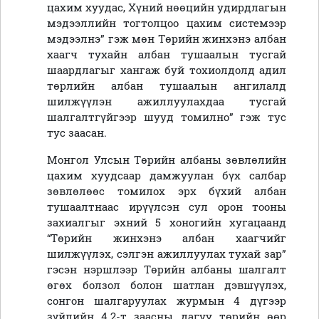
цахим хуудас, Хүний нөөцийн удирдлагын
мэдээллийн тогтолцоо цахим системээр
мэдээлнэ” гэж мөн Төрийн жинхэнэ албан
хаагч тухайн албан тушаалын тусгай
шаардлагыг хангаж буй тохиолдолд адил
төрлийн албан тушаалын ангилалд
шилжүүлэн ажиллуулахдаа тусгай
шалгалтгүйгээр шууд томилно” гэж тус
тус заасан.
Монгол Улсын Төрийн албаны зөвлөлийн
цахим хуудсаар дамжуулан бүх салбар
зөвлөлөөс томилох эрх бүхий албан
тушаалтнаас ирүүлсэн сул орон тооны
захиалгыг эхний 5 хоногийн хугацаанд
“Төрийн жинхэнэ албан хаагчийг
шилжүүлэх, сэлгэн ажиллуулах тухай зар”
гэсэн нэршлээр Төрийн албаны шалгалт
өгөх болзол болон шатлан дэвшүүлэх,
сонгон шалгаруулах журмын 4 дүгээр
зүйлийн 4.2-т заасны дагуу төрийн өөр