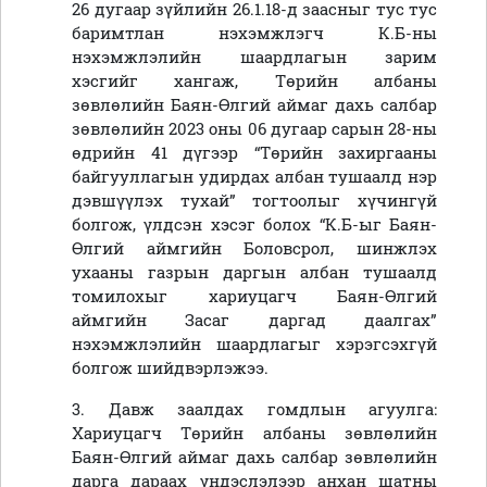
26 дугаар зүйлийн 26.1.18-д заасныг тус тус
баримтлан нэхэмжлэгч К.Б-ны
нэхэмжлэлийн шаардлагын зарим
хэсгийг хангаж, Төрийн албаны
зөвлөлийн Баян-Өлгий аймаг дахь салбар
зөвлөлийн 2023 оны 06 дугаар сарын 28-ны
өдрийн 41 дүгээр “Төрийн захиргааны
байгууллагын удирдах албан тушаалд нэр
дэвшүүлэх тухай” тогтоолыг хүчингүй
болгож, үлдсэн хэсэг болох “К.Б-ыг Баян-
Өлгий аймгийн Боловсрол, шинжлэх
ухааны газрын даргын албан тушаалд
томилохыг хариуцагч Баян-Өлгий
аймгийн Засаг даргад даалгах”
нэхэмжлэлийн шаардлагыг хэрэгсэхгүй
болгож шийдвэрлэжээ.
3. Давж заалдах гомдлын агуулга:
Хариуцагч Төрийн албаны зөвлөлийн
Баян-Өлгий аймаг дахь салбар зөвлөлийн
дарга дараах үндэслэлээр анхан шатны