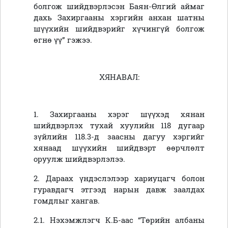
болгож шийдвэрлэсэн Баян-Өлгий аймаг
дахь Захиргааны хэргийн анхан шатны
шүүхийн шийдвэрийг хүчингүй болгож
өгнө үү” гэжээ.
ХЯНАВАЛ:
1. Захиргааны хэрэг шүүхэд хянан
шийдвэрлэх тухай хуулийн 118 дугаар
зүйлийн 118.3-д заасны дагуу хэргийг
хянаад шүүхийн шийдвэрт өөрчлөлт
оруулж шийдвэрлэлээ.
2. Дараах үндэслэлээр хариуцагч болон
гуравдагч этгээд нарын давж заалдах
гомдлыг хангав.
2.1. Нэхэмжлэгч К.Б-аас “Төрийн албаны