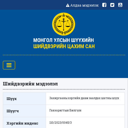
Алдаа мэдээлэх
Шийдвэрийн мэдээлэл
Шүүх
Захиргааны хэргийн давж заалдах шатны шүүх
Шүүгч
Ганзоригтын Билгүүн
Хэргийн индекс
110/2023/0045/З