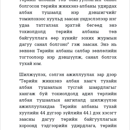
болгосон төрийн жинхэнэ албаны удирдах
албан тушаалд нэр дэвшигчийг
томилохоос хуульд заасан үндэслэлээр нэг
удаа татгалзах эрхтэй бөгөөд энэ
тохиолдолд төрийн албаны төв
байгууллага өөр хүнийг зохих журмын
дагуу санал болгоно” гэж заасан. Энэ нь
зөвхөн Төрийн албаны салбар зөвлөлийн
тогтоолоор нэр дэвшүүлж, санал болгох
тухай юм.
Шилжүүлэх, сэлгэн ажиллуулах зар дээр
“Төрийн жинхэнэ албан хаагч тухайн
албан тушаалын тусгай шаардлагыг
хангаж буй тохиолдолд адил төрлийн
албан тушаалын ангилалд шилжүүлэн
ажиллуулахдаа Төрийн албаны тухай
хуулийн 44 дүгээр зүйлийн 44.1 дэх хэсэгт
заасны дагуу төрийн байгууллагын
хороонд тэдгээрийн удирдлага, төрийн