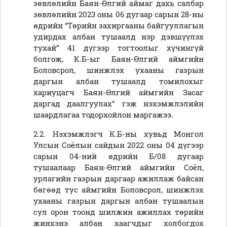
зөвлөлийн Баян-Өлгий аймаг дахь салбар
зөвлөлийн 2023 оны 06 дугаар сарын 28-ны
өдрийн “Төрийн захиргааны байгууллагын
удирдах албан тушаалд нэр дэвшүүлэх
тухай” 41 дүгээр тогтоолыг хүчингүй
болгож, К.Б-ыг Баян-Өлгий аймгийн
Боловсрол, шинжлэх ухааны газрын
даргын албан тушаалд томилохыг
хариуцагч Баян-Өлгий аймгийн Засаг
даргад даалгуулах” гэж нэхэмжлэлийн
шаардлагаа тодорхойлон маргажээ.
2.2. Нэхэмжлэгч К.Б-ны хувьд Монгол
Улсын Соёлын сайдын 2022 оны 04 дүгээр
сарын 04-ний өдрийн Б/08 дугаар
тушаалаар Баян-Өлгий аймгийн Соёл,
урлагийн газрын даргаар ажиллаж байсан
бөгөөд тус аймгийн Боловсрол, шинжлэх
ухааны газрын даргын албан тушаалын
сул орон тоонд шилжин ажиллах төрийн
жинхэнэ албан хаагчдыг холбогдох