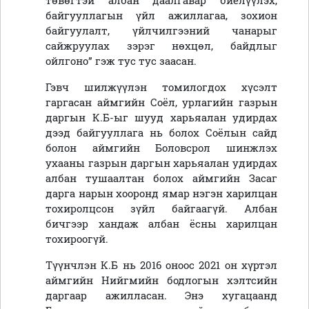
төвөгтэй албан даалгавар биелүүлэх,
байгууллагын үйл ажиллагаа, зохион
байгуулалт, үйлчилгээний чанарыг
сайжруулах зэрэг нөхцөл, байдлыг
ойлгоно” гэж тус тус заасан.
Гэвч шилжүүлэн томилогдох хүсэлт
гаргасан аймгийн Соёл, урлагийн газрын
даргын К.Б-ыг шууд харьяалан удирдах
дээд байгууллага нь болох Соёлын сайд
болон аймгийн Боловсрол шинжлэх
ухааны газрын даргын харьяалан удирдах
албан тушаалтан болох аймгийн Засаг
дарга нарын хооронд ямар нэгэн харилцан
тохиролцсон зүйл байгаагүй. Албан
бичгээр хандаж албан ёсны харилцан
тохироогүй.
Түүнчлэн К.Б нь 2016 оноос 2021 он хүртэл
аймгийн Нийгмийн бодлогын хэлтсийн
даргаар ажилласан. Энэ хугацаанд