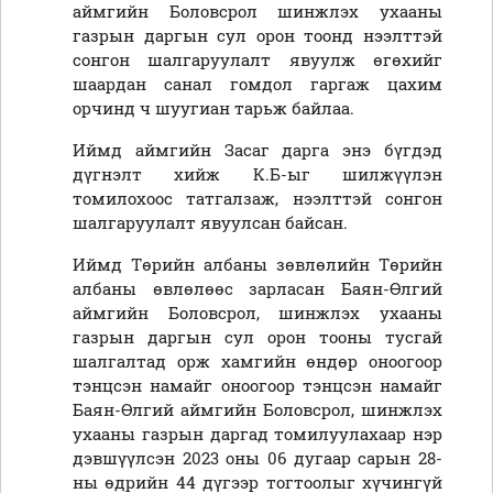
аймгийн Боловсрол шинжлэх ухааны
газрын даргын сул орон тоонд нээлттэй
сонгон шалгаруулалт явуулж өгөхийг
шаардан санал гомдол гаргаж цахим
орчинд ч шуугиан тарьж байлаа.
Иймд аймгийн Засаг дарга энэ бүгдэд
дүгнэлт хийж К.Б-ыг шилжүүлэн
томилохоос татгалзаж, нээлттэй сонгон
шалгаруулалт явуулсан байсан.
Иймд Төрийн албаны зөвлөлийн Төрийн
албаны өвлөлөөс зарласан Баян-Өлгий
аймгийн Боловсрол, шинжлэх ухааны
газрын даргын сул орон тооны тусгай
шалгалтад орж хамгийн өндөр оноогоор
тэнцсэн намайг оноогоор тэнцсэн намайг
Баян-Өлгий аймгийн Боловсрол, шинжлэх
ухааны газрын даргад томилуулахаар нэр
дэвшүүлсэн 2023 оны 06 дугаар сарын 28-
ны өдрийн 44 дүгээр тогтоолыг хүчингүй