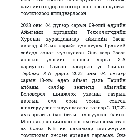
хамгийн өндөр оноогоор шалгарсан хүнийг
томилохоор шийдвэрлэсэн.
2023 оны 04 дүгээр сарын 09-ний өдрийн
Аймгийн иргэдийн Төлөөлөгчдийн
Хурлын хуралдаанаар аймгийн Засаг
даргад А.К-ын нэрийг дэвшүүлж Ерөнхий
сайдад санал хүргүүлсэн. Энэ үеэр Засаг
даргын үүргийг орлогч дарга Х.А
хариуцаж байсан завсрын үе байлаа.
Тэрбээр Х.А дарга 2023 оны 04 дүгээр
сарын 13-ны өдөр аймаг дахь Төрийн
албаны салбар зөвлөлд аймгийн
Боловсрол шинжлэх ухааны газрын
даргын сул орон тоонд сонгон
шалгаруулалт явуулж өгөх талаар 2-01/222
дугаартай албан бичиг хүргүүлсэн байна.
Мөн өдөр өөрийнхөө нэг омгийн хамаатан
ах болох К.Б нь цахимаар шилжүүлэн
томилохыг хүссэн өргөдөл гаргасан. Энэ