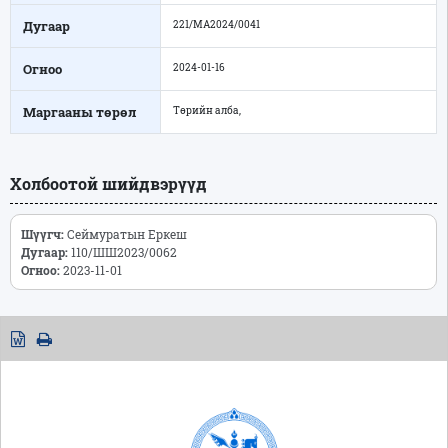
Дугаар
221/МА2024/0041
Огноо
2024-01-16
Маргааны төрөл
Төрийн алба,
Холбоотой шийдвэрүүд
Шүүгч:
Сеймуратын Еркеш
Дугаар:
110/ШШ2023/0062
Огноо:
2023-11-01