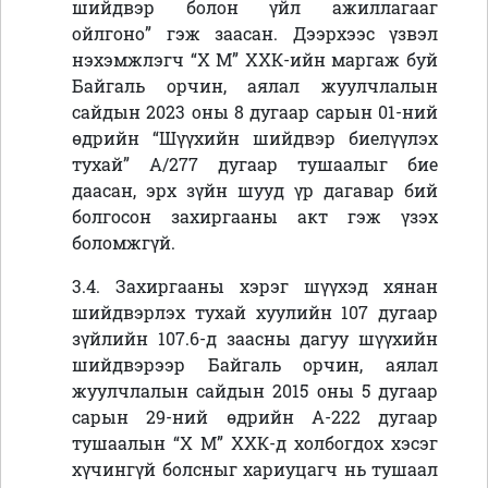
шийдвэр болон үйл ажиллагааг
ойлгоно
” гэж заасан. Дээрхээс үзвэл
нэхэмжлэгч
“Х М” ХХК-ийн маргаж буй
Байгаль орчин, аялал жуулчлалын
сайдын 2023 оны 8 дугаар сарын 01-ний
өдрийн “Шүүхийн шийдвэр биелүүлэх
тухай” А/277 дугаар тушаалыг бие
даасан, эрх зүйн шууд үр дагавар бий
болгосон захиргааны акт гэж үзэх
боломжгүй.
3.4.
Захиргааны хэрэг шүүхэд хянан
шийдвэрлэх тухай хуулийн 107 дугаар
зүйлийн 107.6-д заасны дагуу шүүхийн
шийдвэрээр Байгаль орчин, аялал
жуулчлалын сайдын 2015 оны 5 дугаар
сарын 29-ний өдрийн А-222 дугаар
тушаалын
“Х М” ХХК-д холбогдох хэсэг
хүчингүй болсныг хариуцагч нь тушаал