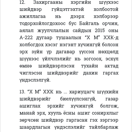
12. Захиргааны хэргийн шүүхээс
шийдвэр гүйцэтгэхтэй холбоотой
ажиллагаа нь дээрх хэлбэрээр
тодорхойлогдохоос бус Байгаль орчин,
аялал жуулчлалын сайдын 2015 оны
А-222 дугаар тушаалын
“Х М” ХХК-д
холбогдох хэсэг
нэгэнт хүчингүй болсон
эрх зүйн үр дагавар үүссэн нөхцөлд
шүүхээс үйлчлэлийг нь зогсоох, эсхүл
өмнө шийдвэрлэсэн тухайн актад
чиглэсэн шийдвэрийг дахин гаргах
үндэслэлгүй.
13. “Х М” ХХК
нь ... хариуцагч шүүхийн
шийдвэрийг биелүүлсэнгүй, газар
ашиглах эрхийг хүчингүй болгож,
манай эрх, хууль ёсны ашиг сонирхлыг
зөрчсөн шийдвэр гаргасан гэх зэргээр
шаардлагын үндэслэлийг тайлбарлаж