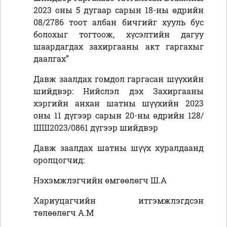
2023 оны 5 дугаар сарын 18-ны өдрийн
08/2786 тоот албан бичгийг хууль бус
болохыг тогтоож, хүсэлтийн дагуу
шаардагдах захиргааны акт гаргахыг
даалгах
”
Давж заалдах гомдол гаргасан шүүхийн
шийдвэр: Нийслэл дэх Захиргааны
хэргийн анхан шатны шүүхийн 2023
оны 11 дүгээр сарын 20-ны өдрийн 128/
ШШ2023/0861 дүгээр шийдвэр
Давж заалдах шатны шүүх хуралдаанд
оролцогчид:
Нэхэмжлэгчийн өмгөөлөгч Ш.А
Хариуцагчийн итгэмжлэгдсэн
төлөөлөгч А.М