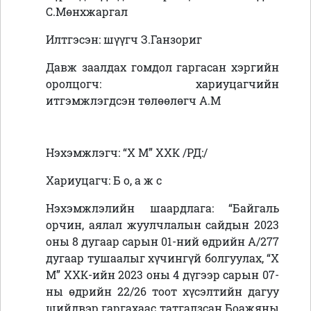
С.Мөнхжаргал
Илтгэсэн: шүүгч З.Ганзориг
Давж заалдах гомдол гаргасан хэргийн
оролцогч: хариуцагчийн
итгэмжлэгдсэн төлөөлөгч А.М
Нэхэмжлэгч:
“Х М” ХХК
/
РД:
/
Хариуцагч:
Б о, а ж с
Нэхэмжлэлийн шаардлага:
“
Байгаль
орчин, аялал жуулчлалын сайдын 2023
оны 8 дугаар сарын 01-ний өдрийн А/277
дугаар тушаалыг хүчингүй болгуулах,
“Х
М” ХХК-ийн 2023 оны 4 дүгээр сарын 07-
ны өдрийн 22/26 тоот хүсэлтийн дагуу
шийдвэр гаргахаас татгалзсан
Боажяны