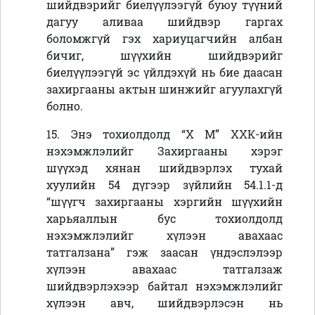
шийдвэрийг биелүүлээгүй буюу түүний
дагуу аливаа шийдвэр гаргах
боломжгүй гэх хариуцагчийн албан
бичиг, шүүхийн шийдвэрийг
биелүүлээгүй эс үйлдэхүй нь бие даасан
захиргааны актын шинжийг агуулахгүй
болно.
15. Энэ тохиолдолд “Х М” ХХК
-ийн
нэхэмжлэлийг
Захиргааны хэрэг
шүүхэд хянан шийдвэрлэх тухай
хуулийн 54 дүгээр зүйлийн 54.1.1-д
“шүүгч захиргааны хэргийн шүүхийн
харьяаллын бус тохиолдолд
нэхэмжлэлийг хүлээн авахаас
татгалзана” гэж заасан үндэслэлээр
хүлээн авахаас татгалзаж
шийдвэрлэхээр байтал нэхэмжлэлийг
хүлээн авч, шийдвэрлэсэн нь