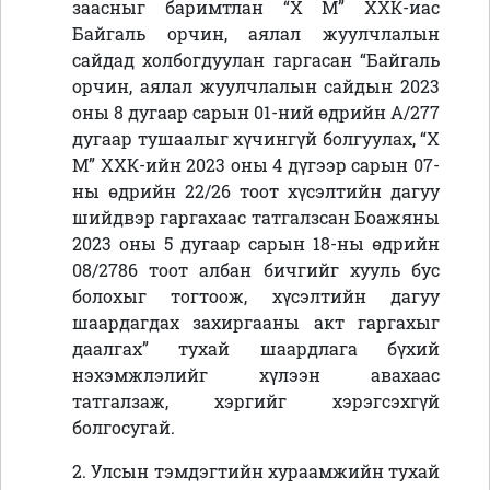
заасныг баримтлан “Х М” ХХК
-иас
Байгаль орчин, аялал жуулчлалын
сайдад холбогдуулан гаргасан “Байгаль
орчин, аялал жуулчлалын сайдын 2023
оны 8 дугаар сарын 01-ний өдрийн А/277
дугаар тушаалыг хүчингүй болгуулах,
“Х
М” ХХК-ийн 2023 оны 4 дүгээр сарын 07-
ны өдрийн 22/26 тоот хүсэлтийн дагуу
шийдвэр гаргахаас татгалзсан
Боажяны
2023 оны 5 дугаар сарын 18-ны өдрийн
08/2786 тоот албан бичгийг хууль бус
болохыг тогтоож, хүсэлтийн дагуу
шаардагдах захиргааны акт гаргахыг
даалгах
” тухай шаардлага бүхий
нэхэмжлэлийг хүлээн авахаас
татгалзаж,
хэргийг хэрэгсэхгүй
болго
сугай.
2. Улсын тэмдэгтийн хураамжийн тухай