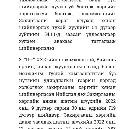
шийдвэрийг хүчингүй болгож, хэргийг
хэрэгсэхгүй болгож,
нэхэмжлэлийг
Захиргааны хэрэг шүүхэд хянан
шийдвэрлэх тухай хуулийн 54 дүгээр
зүйлийн 54.1.1-д заасан үндэслэлээр
хүлээн авахаас татгалзаж
шийдвэрлэлээ.
3. “
Н т” ХХК-ийн нэхэмжлэлтэй, Байгаль
орчин, аялал жуулчлалын сайд болон
Боажя-ны Тусгай хамгаалалттай бүс
нутгийн удирдлагын газрын даргад
холбогдох захиргааны хэргийг хянан
шийдвэрлэсэн Нийслэл дэх Захиргааны
хэргийн анхан шатны шүүхийн 2022
оны 9 дүгээр сарын 30-ны өдрийн 719
дүгээр шийдвэр, Захиргааны хэргийн
давж заалдах шатны шүүхийн 2022 оны
12 дугаар сарын 14-ний өдрийн 788