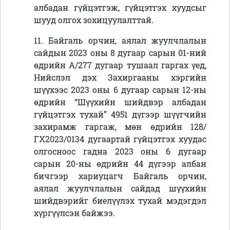
албадан гүйцэтгэж, гүйцэтгэх хуудсыг
шууд олгох зохицуулалттай.
11. Байгаль орчин, аялал жуулчлалын
сайдын 2023 оны 8 дугаар сарын 01-ний
өдрийн А/277 дугаар тушаал гаргах үед,
Нийслэл дэх Захиргааны хэргийн
шүүхээс 2023 оны 6 дугаар сарын 12-ны
өдрийн “Шүүхийн шийдвэр албадан
гүйцэтгэх тухай” 4951 дүгээр шүүгчийн
захирамж гаргаж, мөн өдрийн 128/
ГХ2023/0134 дугаартай гүйцэтгэх хуудас
олгосноос гадна 2023 оны 6 дугаар
сарын 20-ны өдрийн 44 дүгээр албан
бичгээр хариуцагч Байгаль орчин,
аялал жуулчлалын сайдад шүүхийн
шийдвэрийг биелүүлэх тухай мэдэгдэл
хүргүүлсэн
байжээ
.