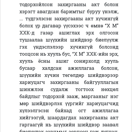
тодорхойлсон захиргааны акт болон
хэрэгт авагдсан баримтыг буруу үнэлж,
... түдгэлзсэн захиргааны акт хүчингүй
болох үр дагавар үүсэхээс ч өмнө “Х М”
ХХК
-д газар ашиглах эрх олгосон
тушаалаа шүүхийн шийдвэр биелүүлж
гэх үндэслэлээр хүчингүй болсонд
тооцсон нь хууль бус, “Х М” ХХК-ийн эрх,
хууль ёсны ашиг сонирхолд хууль
бусаар халдсан ажиллагаа болсон,
шүүхийн хүчин төгөлдөр шийдвэрээр
хариуцагч захиргааны байгууллагын
шинжлэн судалж тогтоох нөхцөл
байдлыг тодорхой зааж, маргааныг нэг
мөр шийдвэрлэх үүргийг хариуцагчид
хүлээлгэсэн байхад огт ажиллагаа
хийгээгүй, шаардагдах захиргааны акт
гаргаагүй нь шүүхийн шийдвэр заавал
биелүүлэх зарчмыг зөрчсөн
гэж дүгнэн,