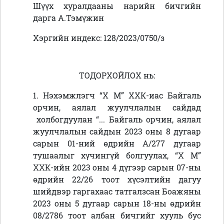
Шүүх хуралдааны нарийн бичгийн
дарга А.Тэмүжин
Хэргийн индекс: 128/2023/0750/з
ТОДОРХОЙЛОХ нь:
1. Нэхэмжлэгч
“Х М” ХХК
-иас Байгаль
орчин, аялал жуулчлалын сайдад
холбогдуулан “... Байгаль орчин, аялал
жуулчлалын сайдын 2023 оны 8 дугаар
сарын 01-ний өдрийн А/277 дугаар
тушаалыг хүчингүй болгуулах,
“Х М”
ХХК-ийн 2023 оны 4 дүгээр сарын 07-ны
өдрийн 22/26 тоот хүсэлтийн дагуу
шийдвэр гаргахаас татгалзсан
Боажяны
2023 оны 5 дугаар сарын 18-ны өдрийн
08/2786 тоот албан бичгийг хууль бус