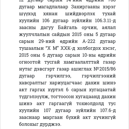
дугаар магадлалаар Захиргааны хэрэг
шүүхэд хянан шийдвэрлэх тухай
хуулийн 106 дугаар зүйлийн 106.3.11-д
заасны дагуу Байгаль орчин, аялал
жуулчлалын сайдын 2015 оны 5 дугаар
сарын 29-ний өдрийн А-222 дугаар
тушаалын
“Х М” ХХК-д холбогдох хэсэг,
2015 оны 6 дугаар сарын 10-ны өдрийн
огноотой тусгай хамгаалалттай газар
нутаг дэвсгэрт газар ашиглах №2015/86
дугаар гэрчилгээ, гэрчилгээний
хавсралтыг хариуцагчаас дахин шинэ
акт гаргах хүртэл 6 сарын хугацаатай
түдгэлзүүлж, тогтоосон хугацаанд дахин
шинэ акт гаргаагүй тохиолдолд тус
хуулийн 107 дугаар зүйлийн 107.6-д
зааснаар маргаан бүхий акт хүчингүй
болохыг дурджээ.