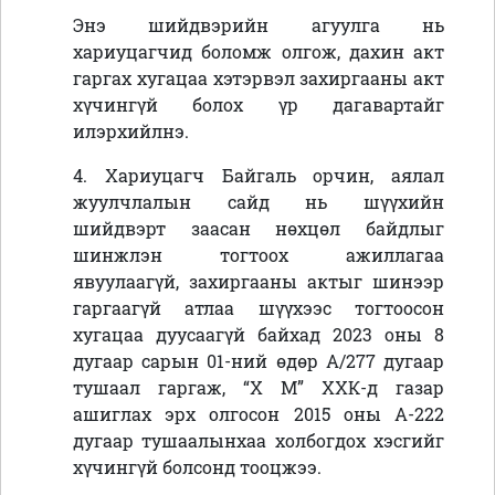
Энэ шийдвэрийн агуулга нь
хариуцагчид боломж олгож, дахин акт
гаргах хугацаа хэтэрвэл захиргааны акт
хүчингүй болох үр дагавартайг
илэрхийлнэ.
4. Хариуцагч
Байгаль орчин, аялал
жуулчлалын сайд нь шүүхийн
шийдвэрт заасан нөхцөл байдлыг
шинжлэн тогтоох ажиллагаа
явуулаагүй, захиргааны актыг шинээр
гаргаагүй атлаа
шүүхээс тогтоосон
хугацаа дуусаагүй байхад
2023 оны 8
дугаар сарын 01-ний өдөр А/277 дугаар
тушаал гаргаж,
“Х М” ХХК-д газар
ашиглах эрх олгосон
2015 оны А-222
дугаар тушаалынхаа
холбогдох хэсгийг
хүчингүй болсонд тооцжээ.