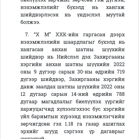
нэхэмжлэлийг бүхэлд нь хангаж
шийдвэрлэсэн нь үндэслэл муутай
болжээ.
7. “Х М” ХХК
-ийн гаргасан дээрх
нэхэмжлэлийн шаардлагыг бүхэлд нь
хангасан
анхан шатны шүүхийн
шийдвэр нь
Нийслэл дэх Захиргааны
хэргийн анхан шатны шүүхийн 2022
оны 9 дүгээр сарын 30-ны өдрийн 719
дүгээр шийдвэр, Захиргааны хэргийн
давж заалдах шатны шүүхийн 2022 оны
12 дугаар сарын 14-ний өдрийн 788
дугаар магадлалыг биелүүлэх үүргийг
хариуцагчид
хүлээлгэхээс бус хэргийн
үйл баримтын хүрээнд нэхэмжлэгчийн
зөрчигдсөн гэх 1.18 га газар ашиглах
эрхийг шууд сэргээх үр дагаврыг
үүсгэхгүй.