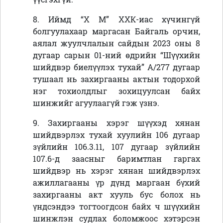
8. Иймд
“Х М” ХХК-иас хүчингүй
болгуулахаар маргасан
Байгаль орчин,
аялал жуулчлалын сайдын 2023 оны 8
дугаар сарын 01-ний өдрийн “Шүүхийн
шийдвэр биелүүлэх тухай” А/277 дугаар
тушаал нь захиргааны актын тодорхой
нэг тохиолдлыг зохицуулсан байх
шинжийг агуулаагүй гэж үзнэ.
9. Захиргааны хэрэг шүүхэд хянан
шийдвэрлэх тухай хуулийн 106 дугаар
зүйлийн 106.3.11, 107 дугаар зүйлийн
107.6-д заасныг баримтлан гаргах
шийдвэр нь хэрэг хянан шийдвэрлэх
ажиллагааны үр дүнд маргаан бүхий
захиргааны акт хууль бус болох нь
үндсэндээ тогтоогдсон байх ч шүүхийн
шинжлэн судлах боломжоос хэтэрсэн