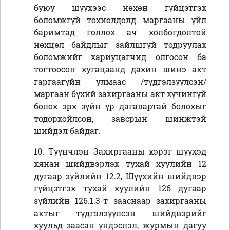
буюу шүүхээс нөхөн гүйцэтгэх
боломжгүй тохиолдолд маргааны үйл
баримтад голлох ач холбогдолтой
нөхцөл байдлыг зайлшгүй тодруулах
боломжийг хариуцагчид олгосон ба
тогтоосон хугацаанд дахин шинэ акт
гаргаагүйн улмаас /түдгэлзүүлсэн/
маргаан бүхий захиргааны акт хүчингүй
болох эрх зүйн үр дагавартай болохыг
тодорхойлсон, завсрын шинжтэй
шийдэл байдаг.
10. Түүнчлэн Захиргааны хэрэг шүүхэд
хянан шийдвэрлэх тухай хуулийн 12
дугаар зүйлийн 12.2, Шүүхийн шийдвэр
гүйцэтгэх тухай хуулийн 126 дугаар
зүйлийн 126.1.3-т зааснаар захиргааны
актыг түдгэлзүүлсэн шийдвэрийг
хуульд заасан үндэслэл, журмын дагуу