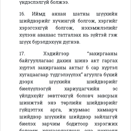
үндэслэлгүй болжээ.
16. Иймд анхан шатны шүүхийн
шийдвэрийг хүчингүй болгож, хэргийг
хэрэгсэхгүй болгож,
нэхэмжлэлийг
хүлээн авахаас татгалзах нь зүйтэй гэж
шүүх бүрэлдэхүүн дүгнэв.
17. Хэдийгээр “захиргааны
байгууллагаас дахин шинэ акт гаргах
хүртэл захиргааны актыг 6 сар хүртэл
хугацаагаар түдгэлзүүлэх” агуулга бүхий
дээрх шүүхийн шийдвэрийг
биелүүлээгүй хариуцагчийн эс
үйлдэхүйг зөвтгөхгүй боловч завсрын
шинжтэй энэ төрлийн шийдвэрийг
гүйцэтгэх арга, журмаас хамаарч
шийдвэр шүүхийн шийдвэр зайлшгүй
биелэх зарчим бодитоор хэрэгжих
боломж хязгаарлагдсан энэ нөхцөлд