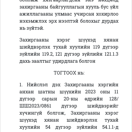
захиргааны байгууллагын хууль бус үйл
ажиллагааны улмаас учирсан хохирлоо
нэхэмжлэх эрх нээлтэй болохыг дурдах
нь зүйтэй.
Захиргааны хэрэг шүүхэд хянан
шийдвэрлэх тухай хуулийн 119 дүгээр
зүйлийн 119.2, 121 дүгээр зүйлийн 121.1.3
дахь заалтыг удирдлага болгон
ТОГТООХ нь:
1. Нийслэл дэх Захиргааны хэргийн
анхан шатны шүүхийн 2023 оны 11
дүгээр сарын 20-ны өдрийн 128/
ШШ2023/0861 дүгээр шийдвэрийг
хүчингүй болгож, Захиргааны хэрэг
шүүхэд хянан шийдвэрлэх тухай
хуулийн 54 дүгээр зүйлийн 54.1.1-д