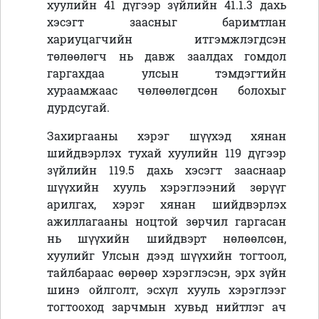
хуулийн 41 дүгээр зүйлийн 41.1.3 дахь
хэсэгт заасныг баримтлан
хариуцагчийн итгэмжлэгдсэн
төлөөлөгч нь давж заалдах гомдол
гаргахдаа улсын тэмдэгтийн
хураамжаас чөлөөлөгдсөн болохыг
дурдсугай.
Захиргааны хэрэг шүүхэд хянан
шийдвэрлэх тухай хуулийн 119 дүгээр
зүйлийн 119.5 дахь хэсэгт зааснаар
шүүхийн хууль хэрэглээний зөрүүг
арилгах, хэрэг хянан шийдвэрлэх
ажиллагааны ноцтой зөрчил гаргасан
нь шүүхийн шийдвэрт нөлөөлсөн,
хуулийг Улсын дээд шүүхийн тогтоол,
тайлбараас өөрөөр хэрэглэсэн, эрх зүйн
шинэ ойлголт, эсхүл хууль хэрэглээг
тогтооход зарчмын хувьд нийтлэг ач