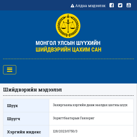
Алдаа мэдээлэх
Шийдвэрийн мэдээлэл
Шүүх
Захиргааны хэргийн давж заалдах шатны шүүх
Шүүгч
Зоригтбаатарын Ганзориг
Хэргийн индекс
128/2023/0750/З