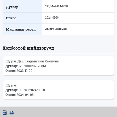
Дугаар
221/МА2024/0052
Огноо
2024-01-18
Маргааны төрөл
Ашигт малтмал,
Холбоотой шийдвэрүүд
Шүүгч:
Дашравдангийн Халиуна
Дугаар:
128/ШШ2023/0861
Огноо:
2023-11-20
Шүүгч:
Дугаар:
001/ХТ2024/0038
Огноо:
2024-04-08