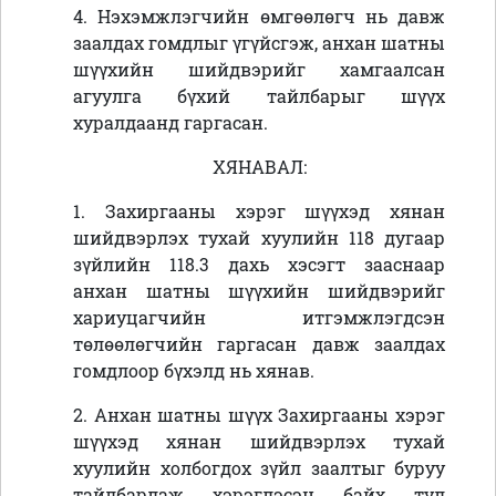
4
.
Нэхэмжлэгчийн өмгөөлөгч
нь давж
заалдах гомдлыг үгүйсгэж, анхан шатны
шүүхийн шийдвэрийг хамгаалсан
агуулга бүхий тайлбарыг шүүх
хуралдаанд гаргасан.
ХЯНАВАЛ:
1.
Захиргааны хэрэг шүүхэд хянан
шийдвэрлэх тухай хуулийн 118 дугаар
зүйлийн 118.3 дахь хэсэгт зааснаар
анхан шатны шүүхийн шийдвэрийг
хариуцагчийн итгэмжлэгдсэн
төлөөлөгчийн гаргасан давж заалдах
гомдлоор бүхэлд нь хянав.
2. Анхан шатны шүүх Захиргааны хэрэг
шүүхэд хянан шийдвэрлэх тухай
хуулийн холбогдох зүйл заалтыг буруу
тайлбарлаж хэрэглэсэн байх тул