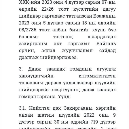
ХХК-ийн 2023 оны 4 дүгээр сарын 07-ны
өдрийн 22/26 тоот хүсэлтийн дагуу
шийдвэр гаргахаас татгалзсан
Боажяны
2023 оны 5 дугаар сарын 18-ны өдрийн
08/2786 тоот албан бичгийг хууль бус
болохыг тогтоож, шаардагдах
захиргааны акт гаргахыг Байгаль
орчин, аялал жуулчлалын сайдад
даалгаж шийдвэрлэжээ.
3. Давж заалдах гомдлын агуулга:
хариуцагчийн итгэмжлэгдсэн
төлөөлөгч дараах үндэслэлээр шүүхийн
шийдвэрийг эсэргүүцэж, давж заалдах
гомдол гаргана. Үүнд:
3.1. Нийслэл дэх Захиргааны хэргийн
анхан шатны шүүхийн 2022 оны 9
дүгээр сарын 30-ны өдрийн 719 дүгээр
шийдвэрийн тогтоох хэсгийн 1 дэх