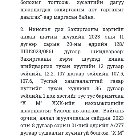
болохыг тогтоож, хүсэлтийн дагуу
шаардагдах захиргааны акт гаргахыг
даалгах”-аар маргасан байна.
2. Нийслэл дэх Захиргааны хэргийн
анхан шатны шүүхийн 2023 оны 11
дүгээр сарын 20-ны өдрийн 128/
ШШ2023/0861 дүгээр шийдвэрээр:
Захиргааны хэрэг шүүхэд хянан
шийдвэрлэх тухай хуулийн 12 дугаар
зүйлийн 12.2, 107 дугаар зүйлийн 107.5,
107.6, Тусгай хамгаалалттай газар
нутгийн тухай хуулийн 36 дугаар
зүйлийн 1 дэх хэсгийг тус тус баримтлан
“Х М” ХХК-ийн
нэхэмжлэлийн
шаардлагыг бүхэлд нь хангаж,
Байгаль
орчин, аялал жуулчлалын сайдын 2023
оны 8 дугаар сарын 01-ний өдрийн А/277
дугаар тушаалыг хүчингүй болгож,
“Х М”