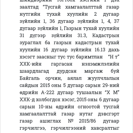
заалтад “Тусгай хамгаалалттай газар
нутгийн тухай хуулийн 2 дугаар
зүйлийн 1, 36 дугаар зүйлийн 1, 4, 37
дугаар зүйлийн 1, Газрын тухай хуулийн
31 дүгээр зүйлийн 31.3, Кадастрын
зураглал ба газрын кадастрын тухай
хуулийн 16 дугаар зүйлийн 16.13 дахь
хэсэгт заасныг тус тус баримтлан “Н т”
ХХК-ийн гаргасан нэхэмжлэлийн
шаардлагад дурдсан маргаж буй
Байгаль орчин, аялал жуулчлалын
сайдын 2015 оны 5 дугаар сарын 29-ний
өдрийн А-222 дугаар тушаалын
“Х М”
ХХК-д холбогдох хэсэг, 2015 оны 6 дугаар
сарын 10-ны өдрийн огноотой тусгай
хамгаалалттай газар нутаг дэвсгэрт
газар ашиглах №2015/86 дугаар
гэрчилгээ, гэрчилгээний хавсралтыг