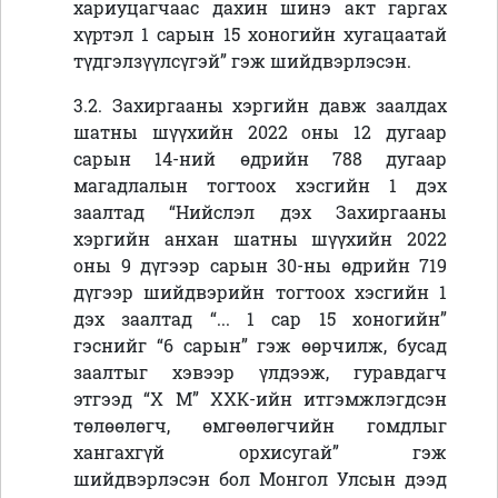
хариуцагчаас дахин шинэ акт гаргах
хүртэл 1 сарын 15 хоногийн хугацаатай
түдгэлзүүлсүгэй” гэж шийдвэрлэсэн.
3
.2. Захиргааны хэргийн давж заалдах
шатны шүүхийн 2022 оны 12 дугаар
сарын 14-ний өдрийн 788 дугаар
магадлалын тогтоох хэсгийн 1 дэх
заалтад “Нийслэл дэх Захиргааны
хэргийн анхан шатны шүүхийн 2022
оны 9 дүгээр сарын 30-ны өдрийн 719
дүгээр шийдвэрийн тогтоох хэсгийн 1
дэх заалтад “... 1 сар 15 хоногийн”
гэснийг “6 сарын” гэж өөрчилж, бусад
заалтыг хэвээр үлдээж, гуравдагч
этгээд
“Х М” ХХК-ийн итгэмжлэгдсэн
төлөөлөгч, өмгөөлөгчийн гомдлыг
хангахгүй орхисугай” гэж
шийдвэрлэсэн бол Монгол Улсын дээд