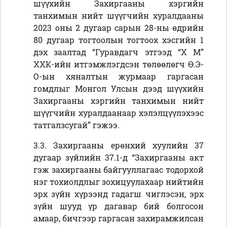
шүүхийн Захиргааны хэргийн
танхимын нийт шүүгчийн хуралдааны
2023 оны 2 дугаар сарын 28-ны өдрийн
80 дугаар тогтоолын тогтоох хэсгийн 1
дэх заалтад “
Гуравдагч этгээд
“Х М”
ХХК-ийн итгэмжлэгдсэн төлөөлөгч Ө.Э-
О-ын хяналтын журмаар гаргасан
гомдлыг Монгол Улсын дээд шүүхийн
Захиргааны хэргийн танхимын нийт
шүүгчийн хуралдаанаар хэлэлцүүлэхээс
татгалзсугай” гэжээ.
3.3. Захиргааны ерөнхий хуулийн 37
дугаар зүйлийн
37.1
-д “
Захиргааны акт
гэж захиргааны байгууллагаас тодорхой
нэг тохиолдлыг зохицуулахаар нийтийн
эрх зүйн хүрээнд гадагш чиглэсэн, эрх
зүйн шууд үр дагавар бий болгосон
амаар, бичгээр гаргасан захирамжилсан