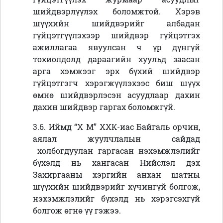
шийдвэрлүүлэх боломжтой. Хэрэв
шүүхийн шийдвэрийг албадан
гүйцэтгүүлэхээр шийдвэр гүйцэтгэх
ажиллагаа явуулсан ч үр дүнгүй
тохиолдолд дараагийн хуульд заасан
арга хэмжээг эрх бүхий шийдвэр
гүйцэтгэгч хэрэгжүүлэхээс биш шүүх
өмнө шийдвэрлэсэн асуудлаар дахин
дахин шийдвэр гаргах боломжгүй.
3.6. Иймд “Х М” ХХК
-иас Байгаль орчин,
аялал жуулчлалын сайдад
холбогдуулан гаргасан нэхэмжлэлийг
бүхэлд нь хангасан Нийслэл дэх
Захиргааны хэргийн анхан шатны
шүүхийн шийдвэрийг хүчингүй болгож,
нэхэмжлэлийг бүхэлд нь хэрэгсэхгүй
болгож өгнө үү гэжээ.