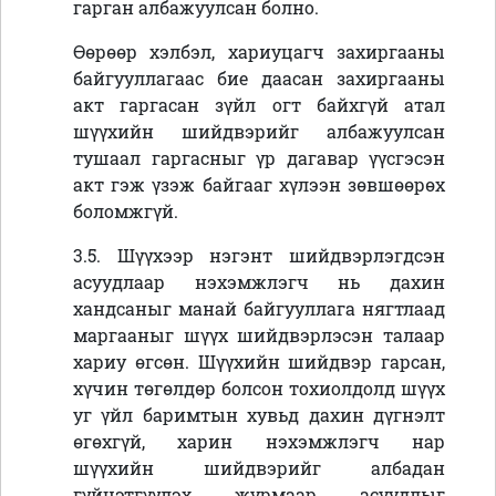
гарган албажуулсан болно.
Өөрөөр хэлбэл, хариуцагч захиргааны
байгууллагаас бие даасан захиргааны
акт гаргасан зүйл огт байхгүй атал
шүүхийн шийдвэрийг албажуулсан
тушаал гаргасныг үр дагавар үүсгэсэн
акт гэж үзэж байгааг хүлээн зөвшөөрөх
боломжгүй.
3.5. Шүүхээр нэгэнт шийдвэрлэгдсэн
асуудлаар нэхэмжлэгч нь дахин
хандсаныг манай байгууллага нягтлаад
маргааныг шүүх шийдвэрлэсэн талаар
хариу өгсөн. Шүүхийн шийдвэр гарсан,
хүчин төгөлдөр болсон тохиолдолд шүүх
уг үйл баримтын хувьд дахин дүгнэлт
өгөхгүй, харин нэхэмжлэгч нар
шүүхийн шийдвэрийг албадан
гүйцэтгүүлэх журмаар асуудлыг