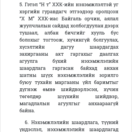
5. Гэтэл “
Н т” ХХК-ийн нэхэмжлэлтэй у
г
хэргийн гуравдагч этгээдээр оролцсон
“Х М” ХХК
-иас Байгаль орчин, аялал
жуулчлалын сайдад холбогдуулан дээрх
тушаал, албан бичгийг хууль бус
болохыг тогтоож, хүчингүй болгуулах,
хүсэлтийн дагуу шаардагдах
захиргааны акт гаргахыг даалгах
агуулга бүхий нэхэмжлэлийн
шаардлага гаргасан байхад анхан
шатны шүүх нэхэмжлэлийн зорилго
буюу тухайн маргааны үйл баримтыг
дүгнэж өмнө шийдвэрлэсэн, хүчин
төгөлдөр шүүхийн шийдвэр,
магадлалын агуулгыг анхаараагүй
байна.
6. Нэхэмжлэлийн шаардлага, түүний
үндэслэл, нэхэмжлэлийн шаардлагад