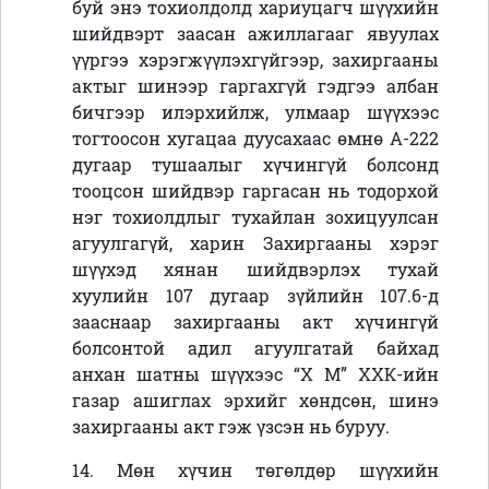
буй э
нэ тохиолдолд хариуцагч шүүхийн
шийдвэрт заасан ажиллагааг явуулах
үүргээ хэрэгжүүлэхгүйгээр, захиргааны
актыг шинээр гаргахгүй гэдгээ албан
бичгээр илэрхийлж, улмаар шүүхээс
тогтоосон хугацаа дуусахаас өмнө А-222
дугаар тушаалыг хүчингүй болсонд
тооцсон шийдвэр гаргасан нь
тодорхой
нэг тохиолдлыг
тухайлан
зохицуулсан
агуулгагүй, харин Захиргааны
хэрэг
шүүхэд хянан шийдвэрлэх тухай
хуулийн 107 дугаар зүйлийн 107.6-д
зааснаар захиргааны акт хүчингүй
болсонтой адил агуулгатай байхад
анхан шатны шүүхээс
“Х М” ХХК-ийн
газар ашиглах эрхийг хөндсөн, шинэ
захиргааны акт гэж үзсэн нь буруу.
14. Мөн
хүчин төгөлдөр шүүхийн