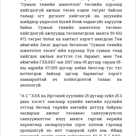
"Сумын төвийн шинэчлэл" төслийн хүрээнд
хийгдээгүй ажлын төсөв хэдэн төгрөг байсан
талаар огт дүгнэлт хийгээгүй нь шүүхийн
шийдвэр үндэслэл бүхий болж чадаагүйг харуулж
байна. Сумын төвийн шинэчлэл төслөөс
хийгдээгүй ажлуудад төсөвлөгдсөн мөнгө 50 632
972 төгрөг болох нь хавтаст хэрэгт авагдсан Төв
аймгийн Засаг даргын баталсан "Сумын төвийн
шинэчлэл төсөл"-ийн хүрээнд Лүн сумын төвд
хийгдэх ажлын нэгтгэл гэх баримт, мөн Төв
аймгийн ГХБХБГ-ын 2017 оны 05 дугаар сарын 05-
ны өдрийн 07/259 дүгээр албан бичгээр тус тус
нотлогдож байхад эдгээр баримтыг хэрэгт
хамааралтай ач холбогдолтой талаас нь
үнэлээгүй.
“А С ” ХХК нь Иргэний хуулийн 25 дугаар зүйл 25.3
дахь хэсэгт зааснаар хувийн өмчийн хуулийн
этгээд бөгөөд төрийн өмчийн дотуур байрны
засварын ажлыг төсөвөөс санхүүжүүлсэн
санхүүжилтээс илүү мөнгө гаргаж өөрийн
хөрөнгөөр засварлуулах үүрэг хүлээж гэрээнд
оролцохгүй нь илт тодорхой зүйл юм. Иймд