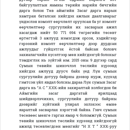
байгуулалтын яамны төрийн нарийн бичгийн
дарга болон Төв аймгийн Засаг дарга нарын
хамтран баталсан хийгдэх ажлын даалгаварыг
үндэслэн нэмэлт өөрчлөлт оруулсан ба уг нэмэлт
өөрчлөлтөөр сургуулийн их засварын ажил
хасагдаж нийт 50 771 694 төгрөгийн төсөвт
өртөгтэй 3 ажлууд нэмэгдэж орсон, хэдийгээр
гэрээний нэмэлт өөрчлөлтөөр дээр дурдсан
ажлуудыг гүйцэтгэх ёстой байсан боловч
захиалагчийн хүсэлтээр мөн хийгдээгүй болохыг
тэмдэглэх нь зүйтэй юм. 2015 оны 9 дүгээр сард
Сумын төвийн шинэчлэл төслийн хүрээнд
хийгдэх ажлууд дуусч байх үед Лүн сумын
сургуулийн дотуур байрны дээвэр нурж, хүүхэд
гэмтсэн үйл явдал болсны дараа Лүн сумын Засаг
дарга нь “А С ” ХХК-ийн захиралтай холбогдон би
Аймгийн засаг даргатай ярилцаад
шийдвэрлэчихнэ, сургуулийн дотуур байрны
дээврийг хүйтний улирал эхлэхээс өмнө
яаралтай засварлах хэрэгтэй байна. Гэвч сумын
төсөвөөс мөнгө гаргах ямар ч боломжгүй. Сумын
төвийн шинэчлэл төслийн хүрээнд хийгдээгүй
ажилд төсөвлөгдсөн мөнгийг “Н Х Т ” ХХК-руу