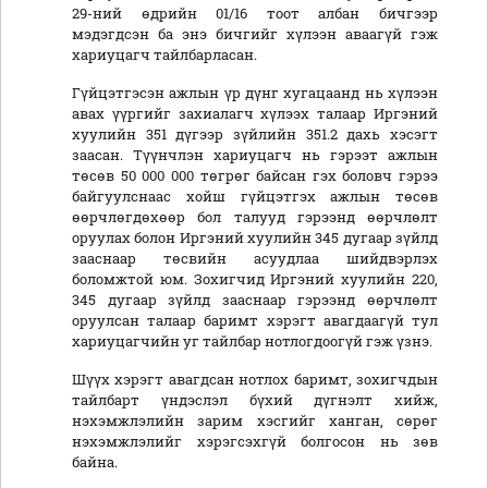
29-ний өдрийн 01/16 тоот албан бичгээр
мэдэгдсэн ба энэ бичгийг хүлээн аваагүй гэж
хариуцагч тайлбарласан.
Гүйцэтгэсэн ажлын үр дүнг хугацаанд нь хүлээн
авах үүргийг захиалагч хүлээх талаар Иргэний
хуулийн 351 дүгээр зүйлийн 351.2 дахь хэсэгт
заасан. Түүнчлэн хариуцагч нь гэрээт ажлын
төсөв 50 000 000 төгрөг байсан гэх боловч гэрээ
байгуулснаас хойш гүйцэтгэх ажлын төсөв
өөрчлөгдөхөөр бол талууд гэрээнд өөрчлөлт
оруулах болон Иргэний хуулийн 345 дугаар зүйлд
зааснаар төсвийн асуудлаа шийдвэрлэх
боломжтой юм. Зохигчид Иргэний хуулийн 220,
345 дугаар зүйлд зааснаар гэрээнд өөрчлөлт
оруулсан талаар баримт хэрэгт авагдаагүй тул
хариуцагчийн уг тайлбар нотлогдоогүй гэж үзнэ.
Шүүх хэрэгт авагдсан нотлох баримт, зохигчдын
тайлбарт үндэслэл бүхий дүгнэлт хийж,
нэхэмжлэлийн зарим хэсгийг ханган, сөрөг
нэхэмжлэлийг хэрэгсэхгүй болгосон нь зөв
байна.