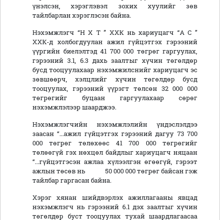
үнэлсэн, хэрэглэвэл зохих хуулийг зөв
тайлбарлан хэрэглэсэн байна.
Нэхэмжлэгч “Н Х Т ” ХХК нь хариуцагч “А С ”
ХХК-д холбогдуулан ажил гүйцэтгэх гэрээний
үүргийн биелэлтэд 41 700 000 төгрөг гаргуулах,
гэрээний 3.1, 6.3 дахь заалтыг хүчин төгөлдөр
бусд тооцуулахаар нэхэмжилснийг хариуцагч эс
зөвшөөрч, хэлцлийг хүчин төгөлдөр бусд
тооцуулах, гэрээний үүрэгт төлсөн 32 000 000
төгрөгийг буцаан гаргуулахаар сөрөг
нэхэмжлэлээр шаарджээ.
Нэхэмжлэгчийн нэхэмжлэлийн үндэслэлдээ
заасан “...ажил гүйцэтгэх гэрээний дагуу 73 700
000 төгрөг төлөхөөс 41 700 000 төгрөгийг
төлөөгүй гэх нөхцөл байдлыг хариуцагч няцаан
“...гүйцэтгэсэн ажлаа хүлээлгэн өгөөгүй, гэрээт
ажлын төсөв нь 50 000 000 төгрөг байсан гэж
тайлбар гаргасан байна.
Хэрэг хянан шийдвэрлэх ажиллагааны явцад
нэхэмжлэгч нь гэрээний 6.1 дэх заалтыг хүчин
төгөлдөр буст тооцуулах тухай шаардлагаасаа