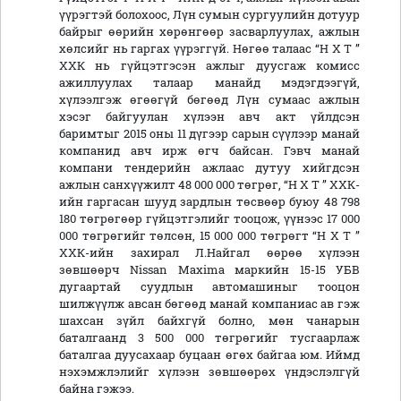
үүрэгтэй болохоос, Лүн сумын сургуулийн дотуур
байрыг өөрийн хөрөнгөөр засварлуулах, ажлын
хөлсийг нь гаргах үүрэггүй. Нөгөө талаас “Н Х Т ”
ХХК нь гүйцэтгэсэн ажлыг дуусгаж комисс
ажиллуулах талаар манайд мэдэгдээгүй,
хүлээлгэж өгөөгүй бөгөөд Лүн сумаас ажлын
хэсэг байгуулан хүлээн авч акт үйлдсэн
баримтыг 2015 оны 11 дүгээр сарын сүүлээр манай
компанид авч ирж өгч байсан. Гэвч манай
компани тендерийн ажлаас дутуу хийгдсэн
ажлын санхүүжилт 48 000 000 төгрөг, “Н Х Т ” ХХК-
ийн гаргасан шууд зардлын төсвөөр буюу 48 798
180 төгрөгөөр гүйцэтгэлийг тооцож, үүнээс 17 000
000 төгрөгийг төлсөн, 15 000 000 төгрөгт “Н Х Т ”
ХХК-ийн захирал Л.Найгал өөрөө хүлээн
зөвшөөрч Nissan Maxima маркийн 15-15 УБВ
дугаартай суудлын автомашиныг тооцон
шилжүүлж авсан бөгөөд манай компаниас ав гэж
шахсан зүйл байхгүй болно, мөн чанарын
баталгаанд 3 500 000 төгрөгийг тусгаарлаж
баталгаа дуусахаар буцаан өгөх байгаа юм. Иймд
нэхэмжлэлийг хүлээн зөвшөөрөх үндэслэлгүй
байна гэжээ.