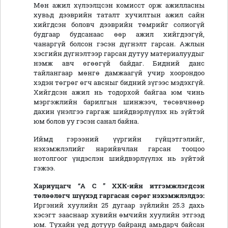
Мөн ажил хүлээлцсэн комисст орж ажилласны
хувьд дээврийн таталт хучилтын ажил сайн
хийгдсэн боловч дээврийн төмрийг солиогүй
будгаар будсанаас өөр ажил хийгдээгүй,
чанаргүй болсон гэсэн дүгнэлт гарсан. Ажлын
хэсгийн дүгнэлтээр гарсан дутуу материалуудыг
нэмж авч өгөөгүй байдаг. Бидний данс
тайлангаар мөнгө дамжаагүй учир хоорондоо
хэдэн төгрөг өгч авсныг бидний зүгээс мэдэхгүй.
Хийгдсэн ажил нь тодорхой байгаа юм чинь
мэргэжлийн барилгын шинжээч, төсөвчнөөр
дахин үнэлгээ гаргаж шийдвэрлүүлэх нь зүйтэй
юм болов уу гэсэн санал байна.
Иймд гэрээний үүргийн гүйцэтгэлийг,
нэхэмжлэлийг нарийвчлан гарсан тооцоо
нотолгоог үндэслэн шийдвэрлүүлэх нь зүйтэй
гэжээ.
Хариуцагч
“
А С
”
ХХК
-ийн итгэмжлэгдсэн
төлөөлөгч
шүүхэд гаргасан сөрөг нэхэмжлэлдээ:
Иргэний хуулийн 25 дугаар зүйлийн 25.3 дахь
хэсэгт зааснаар хувийн өмчийн хуулийн этгээд
юм. Тухайн үед дотуур байранд амьдарч байсан