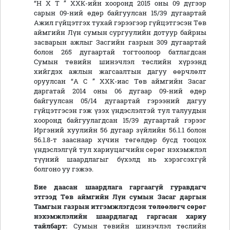
“Н Х Т ” ХХК-ийн хооронд 2015 оны 09 дүгээр
сарын 09-ний өдөр байгуулсан 15/39 дугаартай
Ажил гүйцэтгэх тухай гэрээгээр гүйцэтгэсэн Төв
аймгийн Лүн сумын сургуулийн дотуур байрны
засварын ажлыг Засгийн газрын 309 дугаартай
болон 265 дугаартай тогтоолоор батлагдсан
Сумын төвийн шинэчлэл төслийн хүрээнд
хийгдэх ажлын жагсаалтын дагуу өөрчлөлт
оруулсан “А С ” ХХК-иас Төв аймгийн Засаг
даргатай 2014 оны 06 дугаар 09-ний өдөр
байгуулсан 05/14 дугаартай гэрээний дагуу
гүйцэтгэсэн гэж үзэх үндэслэлтэй тул талуудын
хооронд байгуулагдсан 15/39 дугаартай гэрээг
Иргэний хуулийн 56 дугаар зүйлийн 56.1.1 болон
56.1.8-т зааснаар хүчин төгөлдөр бусд тооцох
үндэслэлгүй тул хариуцагчийн сөрөг нэхэмжлэл
түүний шаардлагыг бүхэлд нь хэрэгсэхгүй
болгоно уу гэжээ.
Бие даасан шаардлага гаргаагүй гуравдагч
этгээд Төв аймгийн Лүн сумын Засаг даргын
Тамгын газрын итгэмжлэгдсэн төлөөлөгч сөрөг
нэхэмжлэлийн
шаардлагад
гаргасан хариу
тайлбарт:
Сумын төвийн шинэчлэл төслийн