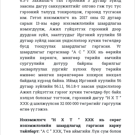
6.3-т Захиалагч тал гэрээний 3 дугаар зүйлд
заасны дагуу санхүүжилтийг олгоно гэж тус тус
гэрээний талууд тохиролцож, гэрээнд тусгасан
юм. Гэтэл нэхэмжлэгч нь 2017 оны 02 дугаар
сарын 13-ны өдөр нэхэмжлэлийн шаардлагаа
нэмэгдүүлж, Ажил гүйцэтгэх гэрээний дээр
дурдсан зүйл, заалтуудыг Иргэний хуулийн 58
дугаар зүйлд заасан үндэслэлээр хүчин төгөлдөр
бусд тооцуулах шаардлагыг гаргасан. Уг
шаардлагыг гаргаснаар “А С ” ХХК нь өөрийн
хувийн хөрөнгө, мөнгөөр төрийн өмчийн
сургуулийн дотуур байрны барилгыг
засварлуулах үүргийг хүлээх буюу төрийн
өмнөөс мөнгөн хөрөнгөөрөө хохирох нөхцөл
байдалд хүрээд байна. Иймд Иргэний хуулийн 56
дугаар зүйлийн 56.1.1, 56.1.8-т заасан үндэслэлээр
Ажил гүйцэтгэх гэрээг хүчин төгөлдөр бус байх
хэлцэл болохыг тогтоож, гэрээний дагуу “Н Х Т ”
ХХК-д шилжүүлсэн 32 000 000 төгрөгийг гаргуулж
өгнө үү гэжээ.
Нэхэмжлэгч
“
Н Х Т
”
ХХК нь сөрөг
нэхэмжлэлийн шаардлагад гаргасан хариу
тайлбарт:
“А С ” ХХК, Төв аймгийн Лүн сум болон