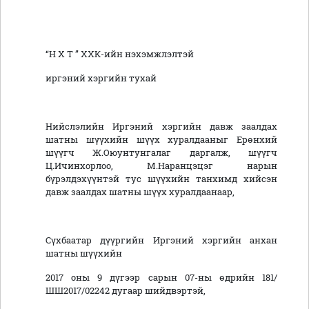
“Н Х Т ” ХХК-ийн нэхэмжлэлтэй
иргэний хэргийн тухай
Нийслэлийн Иргэний хэргийн давж заалдах
шатны шүүхийн шүүх хуралдааныг Ерөнхий
шүүгч Ж.Оюунтунгалаг даргалж, шүүгч
Ц.Ичинхорлоо, М.Наранцэцэг нарын
бүрэлдэхүүнтэй тус шүүхийн танхимд хийсэн
давж заалдах шатны шүүх хуралдаанаар,
Сүхбаатар дүүргийн Иргэний хэргийн анхан
шатны шүүхийн
2017 оны 9 дүгээр сарын 07-ны өдрийн 181/
ШШ2017/02242 дугаар шийдвэртэй,