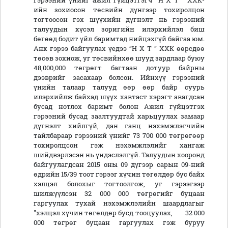
гэрээний үнийг ажил гүйцэтгэгч “Н Х Т ” ХХК-
ийн зохиосон төсвийн дүнгээр тохиролцон
тогтоосон гэх шүүхийн дүгнэлт нь гэрээний
талуудын хүсэл зоригийн илэрхийлэл биш
бөгөөд бодит үйл баримтад нийцэхгүй байгаа юм.
Анх гэрээ байгуулах үедээ “Н Х Т ” ХХК өөрсдөө
төсөв зохиож, уг төсвийнхөө шууд зардлаар буюу
48,000,000 төгрөгт багтаан дотуур байрны
дээврийг засахаар болсон. Ийнхүү гэрээний
үнийн талаар талууд өөр өөр байр суурь
илэрхийлж байхад шүүх хавтаст хэрэгт авагдсан
бусад нотлох баримт болон Ажил гүйцэтгэх
гэрээний бусад заалтуудтай харьцуулах замаар
дүгнэлт хийлгүй, дан ганц нэхэмжлэгчийн
тайлбараар гэрээний үнийг 73 700 000 төгрөгөөр
тохиролцсон гэж нэхэмжлэлийг хангаж
шийдвэрлэсэн нь үндэслэлгүй. Талуудын хооронд
байгуулагдсан 2015 оны 09 дүгээр сарын 09-ний
өдрийн 15/39 тоот гэрээг хүчин төгөлдөр бус байх
хэлцэл болохыг тогтоолгож, уг гэрээгээр
шилжүүлсэн 32 000 000 төгрөгийг буцаан
гаргуулах тухай нэхэмжлэлийн шаардлагыг
"хэлцэл хүчин төгөлдөр бусд тооцуулах, 32 000
000 төгрөг буцаан гаргуулах гэж буруу