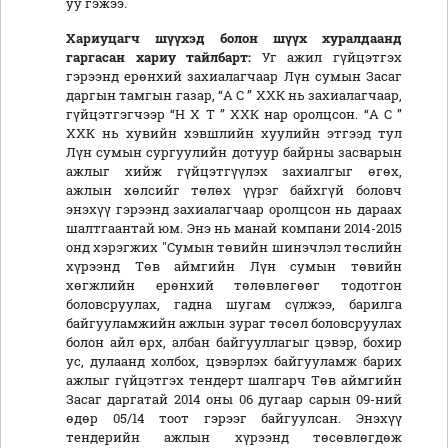
уу гэжээ.
Хариуцагч шүүхэд болон шүүх хуралдаанд
гаргасан хариу тайлбарт:
Уг ажил гүйцэтгэх
гэрээнд ерөнхий захиалагчаар Лүн сумын Засаг
даргын тамгын газар, “А С ” ХХК нь захиалагчаар,
гүйцэтгэгчээр “Н Х Т ” ХХК нар оролцсон. “А С ”
ХХК нь хувийн хэвшлийн хуулийн этгээд тул
Лүн сумын сургуулийн дотуур байрны засварын
ажлыг хийж гүйцэтгүүлэх захиалгыг өгөх,
ажлын хөлсийг төлөх үүрэг байхгүй боловч
энэхүү гэрээнд захиалагчаар оролцсон нь дараах
шалтгаантай юм. Энэ нь манай компани 2014-2015
онд хэрэгжих "Сумын төвийн шинэчлэл төслийн
хүрээнд Төв аймгийн Лүн сумын төвийн
хөгжлийн ерөнхий төлөвлөгөөг тодотгон
боловсруулах, гадна шугам сүлжээ, барилга
байгууламжийн ажлын зураг төсөл боловсруулах
болон айл өрх, албан байгууллагыг цэвэр, бохир
ус, дулаанд холбох, цэвэрлэх байгууламж барих
ажлыг гүйцэтгэх тендерт шалгарч Төв аймгийн
Засаг даргатай 2014 оны 06 дугаар сарын 09-ний
өдөр 05/14 тоот гэрээг байгуулсан. Энэхүү
тендерийн ажлын хүрээнд төсөвлөгдөж