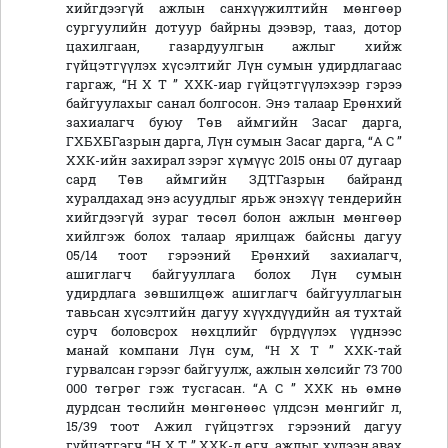
хийгдээгүй ажлын санхүүжилтийн мөнгөөр
сургуулийн дотуур байрны дээвэр, тааз, дотор
цахилгаан, газардуулгын ажлыг хийж
гүйцэтгүүлэх хүсэлтийг Лүн сумын удирдлагаас
гаргаж, “Н Х Т ” ХХК-иар гүйцэтгүүлэхээр гэрээ
байгуулахыг санал болгосон. Энэ талаар Ерөнхий
захиалагч буюу Төв аймгийн Засаг дарга,
ГХБХБГазрын дарга, Лүн сумын Засаг дарга, “А С ”
ХХК-ийн захирал зэрэг хүмүүс 2015 оны 07 дугаар
сард Төв аймгийн ЗДТГазрын байранд
хуралдахад энэ асуудлыг ярьж энэхүү тендерийн
хийгдээгүй зураг төсөл болон ажлын мөнгөөр
хийлгэж болох талаар ярилцаж байсны дагуу
05/14 тоот гэрээний Ерөнхий захиалагч,
ашиглагч байгууллага болох Лүн сумын
удирдлага зөвшилцөж ашиглагч байгууллагын
тавьсан хүсэлтийн дагуу хүүхдүүдийн ая тухтай
сурч боловсрох нөхцлийг бүрдүүлэх үүднээс
манай компани Лүн сум, “Н Х Т ” ХХК-тай
гурвалсан гэрээг байгуулж, ажлын хөлсийг 73 700
000 төгрөг гэж тусгасан. “А С ” ХХК нь өмнө
дурдсан төслийн мөнгөнөөс үлдсэн мөнгийг л,
15/39 тоот Ажил гүйцэтгэх гэрээний дагуу
гүйцэтгэгч “Н Х Т ” ХХК-д өгч, ажлыг хүлээн авах