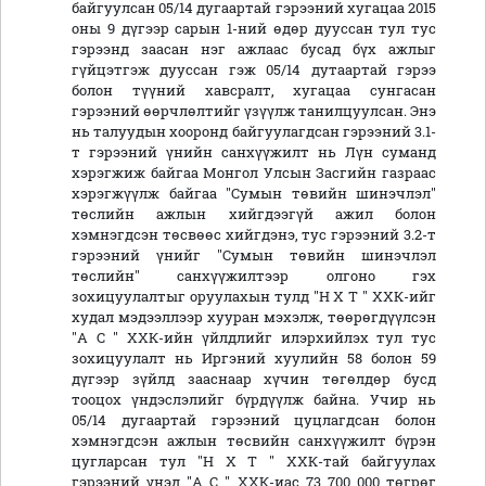
байгуулсан 05/14 дугаартай гэрээний хугацаа 2015
оны 9 дүгээр сарын 1-ний өдөр дууссан тул тус
гэрээнд заасан нэг ажлаас бусад бүх ажлыг
гүйцэтгэж дууссан гэж 05/14 дутаартай гэрээ
болон түүний хавсралт, хугацаа сунгасан
гэрээний өөрчлөлтийг үзүүлж танилцуулсан. Энэ
нь талуудын хооронд байгуулагдсан гэрээний 3.1-
т гэрээний үнийн санхүүжилт нь Лүн суманд
хэрэгжиж байгаа Монгол Улсын Засгийн газраас
хэрэгжүүлж байгаа "Сумын төвийн шинэчлэл"
төслийн ажлын хийгдээгүй ажил болон
хэмнэгдсэн төсвөөс хийгдэнэ, тус гэрээний 3.2-т
гэрээний үнийг "Сумын төвийн шинэчлэл
төслийн" санхүүжилтээр олгоно гэх
зохицуулалтыг оруулахын тулд "Н Х Т " ХХК-ийг
худал мэдээллээр хууран мэхэлж, төөрөгдүүлсэн
"А С " ХХК-ийн үйлдлийг илэрхийлэх тул тус
зохицуулалт нь Иргэний хуулийн 58 болон 59
дүгээр зүйлд зааснаар хүчин төгөлдөр бусд
тооцох үндэслэлийг бүрдүүлж байна. Учир нь
05/14 дугаартай гэрээний цуцлагдсан болон
хэмнэгдсэн ажлын төсвийн санхүүжилт бүрэн
цугларсан тул "Н Х Т " ХХК-тай байгуулах
гэрээний үнэд "А С " ХХК-иас 73 700 000 төгрөг