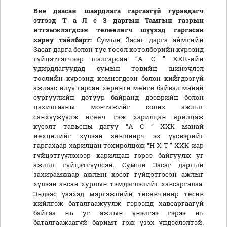
Бие даасан шаардлага гаргаагүй гуравдагч
этгээд Т а Л с З даргын Тамгын газрын
итгэмжлэгдсэн төлөөлөгч шүүхэд гаргасан
хариу тайлбарт:
Сумын Засаг дарга аймгийн
Засаг дарга болон тус төсөл хөтөлбөрийн хүрээнд
гүйцэтгэгчээр шалгарсан “А С ” ХХК-ийн
удирдлагуудад сумын төвийн шинэчлэл
төслийн хүрээнд хэмнэгдсэн болон хийгдээгүй
ажлаас илүү гарсан хөрөнгө мөнгө байвал манай
сургуулийн дотуур байранд дээврийн болон
цахилгааны монтажийг солих ажлыг
санхүүжүүлж өгөөч гэж харилцан ярилцаж
хүсэлт тавьсны дагуу “А С ” ХХК манай
нөхцөлийг хүлээн зөвшөөрч эх үүсвэрийг
гаргахаар харилцан тохиролцож “Н Х Т ” ХХК-иар
гүйцэтгүүлэхээр харилцан гэрээ байгуулж уг
ажлыг гүйцэтгүүлсэн. Сумын Засаг даргын
захирамжаар ажлын хэсэг гүйцэтгэсэн ажлыг
хүлээн авсан хурлын тэмдэглэлийг хавсаргалаа.
Эндээс үзэхэд мэргэжлийн төсөвчнөөр төсөв
хийлгэж баталгаажуулж гэрээнд хавсаргаагүй
байгаа нь уг ажлын үнэлгээ гэрээ нь
баталгаажаагүй баримт гэж үзэх үндэслэлтэй.