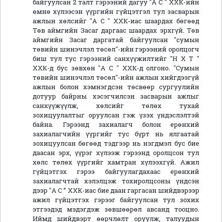
байгуулсан 2 талт гэрээний дагуу "А С " ХХК-ийн
өмнө хүлээсэн үүргийн гүйцэтгэл тул засварын
ажлын хөлсийг "А С " ХХК-иас шаардах бөгөөд
Төв аймгийн Засаг даргаас шаардах эрхгүй. Төв
аймгийн Засаг даргатай байгуулсан "сумын
төвийн шинэчлэл төсөл"-ийн гэрээний оролцогч
биш тул тус гэрээний санхүүжилтийг "Н Х Т "
ХХК-д бус зөвхөн "А С " ХХК-д олгоно. "Сумын
төвийн шинэчлэл төсөл"-ийн ажлын хийгдээгүй
ажлын болон хэмнэгдсэн төсвөөр сургуулийн
дотуур байрны хэсэгчилсэн засварын ажлыг
санхүүжүүлж, хөлсийг төлөх тухай
зохицуулалтыг оруулсан гэж үзэх үндэслэлтэй
байна. Гэрээнд захиалагч болон ерөнхий
захиалагчийн үүргийг тус бүрт нь ялгаатай
зохицуулсан бөгөөд тэдгээр нь нэгдмэл бус бие
даасан эрх, үүрэг хүлээж гэрээнд оролцсон тул
хөлс төлөх үүргийг хамтран хүлээхгүй. Ажил
гүйцэтгэх гэрээ байгуулагдахаас ерөнхий
захиалагчтай хэлэлцэж тохиролцсоны үндсэн
дээр "А С ” ХХК-иас бие даан гаргасан шийдвэрээр
ажил гүйцэтгэх гэрээг байгуулсан тул зохих
этгээдэд мэдэгдэж зөвшөөрөл авсанд тооцно.
Иймд шийдвэрт өөрчлөлт оруулж, талуудын