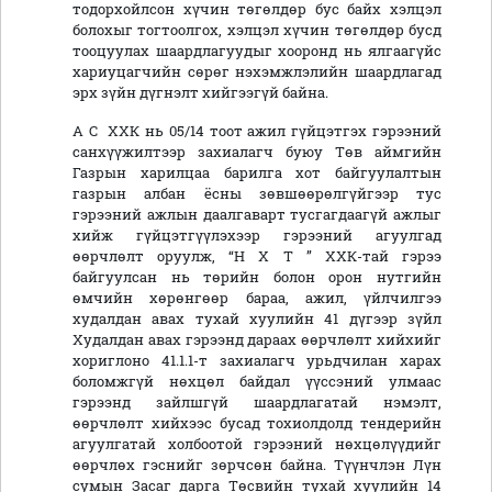
тодорхойлсон хүчин төгөлдөр бус байх хэлцэл
болохыг тогтоолгох, хэлцэл хүчин төгөлдөр бусд
тооцуулах шаардлагуудыг хооронд нь ялгаагүйс
хариуцагчийн сөрөг нэхэмжлэлийн шаардлагад
эрх зүйн дүгнэлт хийгээгүй байна.
А С ХХК нь 05/14 тоот ажил гүйцэтгэх гэрээний
санхүүжилтээр захиалагч буюу Төв аймгийн
Газрын харилцаа барилга хот байгуулалтын
газрын албан ёсны зөвшөөрөлгүйгээр тус
гэрээний ажлын даалгаварт тусгагдаагүй ажлыг
хийж гүйцэтгүүлэхээр гэрээний агуулгад
өөрчлөлт оруулж, “Н Х Т ” ХХК-тай гэрээ
байгуулсан нь төрийн болон орон нутгийн
өмчийн хөрөнгөөр бараа, ажил, үйлчилгээ
худалдан авах тухай хуулийн 41 дүгээр зүйл
Худалдан авах гэрээнд дараах өөрчлөлт хийхийг
хориглоно 41.1.1-т захиалагч урьдчилан харах
боломжгүй нөхцөл байдал үүссэний улмаас
гэрээнд зайлшгүй шаардлагатай нэмэлт,
өөрчлөлт хийхээс бусад тохиолдолд тендерийн
агуулгатай холбоотой гэрээний нөхцөлүүдийг
өөрчлөх гэснийг зөрчсөн байна. Түүнчлэн Лүн
сумын Засаг дарга Төсвийн тухай хуулийн 14