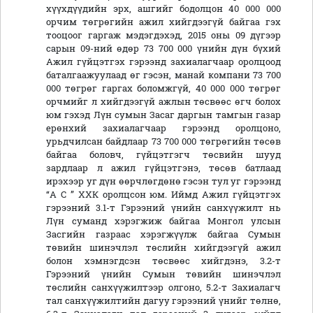
хүүхдүүдийн эрх, ашгийг бодолцон 40 000 000
орчим төгрөгийн ажил хийгдээгүй байгаа гэх
тооцоог гаргаж мэдэгдэхэд, 2015 оны 09 дүгээр
сарын 09-ний өдөр 73 700 000 үнийн дүн бүхий
Ажил гүйцэтгэх гэрээнд захиалагчаар оролцоод
баталгаажуулаад өг гэсэн, манай компани 73 700
000 төгрөг гаргах боломжгүй, 40 000 000 төгрөг
орчмийг л хийгдээгүй ажлын төсвөөс өгч болох
юм гэхэд Лүн сумын Засаг даргын тамгын газар
ерөнхий захиалагчаар гэрээнд оролцоно,
урьдчилсан байдлаар 73 700 000 төгрөгийн төсөв
байгаа боловч, гүйцэтгэгч төсвийн шууд
зардлаар л ажил гүйцэтгэнэ, төсөв батлаад
ирэхээр уг дүн өөрчлөгдөнө гэсэн тул уг гэрээнд
“А С ” ХХК оролцсон юм. Иймд Ажил гүйцэтгэх
гэрээний 3.1-т Гэрээний үнийн санхүүжилт нь
Лүн суманд хэрэгжиж байгаа Монгол улсын
Засгийн газраас хэрэгжүүлж байгаа Сумын
төвийн шинэчлэл төслийн хийгдээгүй ажил
болон хэмнэгдсэн төсвөөс хийгдэнэ, 3.2-т
Гэрээний үнийн Сумын төвийн шинэчлэл
төслийн санхүүжилтээр олгоно, 5.2-т Захиалагч
тал санхүүжилтийн дагуу гэрээний үнийг төлнө,