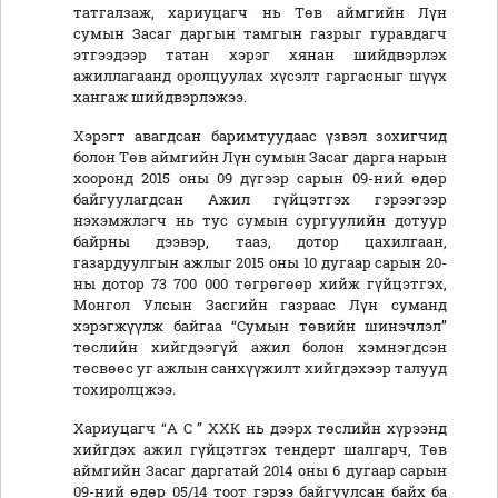
татгалзаж, хариуцагч нь Төв аймгийн Лүн
сумын Засаг даргын тамгын газрыг гуравдагч
этгээдээр татан хэрэг хянан шийдвэрлэх
ажиллагаанд оролцуулах хүсэлт гаргасныг шүүх
хангаж шийдвэрлэжээ.
Хэрэгт авагдсан баримтуудаас үзвэл зохигчид
болон Төв аймгийн Лүн сумын Засаг дарга нарын
хооронд 2015 оны 09 дүгээр сарын 09-ний өдөр
байгуулагдсан Ажил гүйцэтгэх гэрээгээр
нэхэмжлэгч нь тус сумын сургуулийн дотуур
байрны дээвэр, тааз, дотор цахилгаан,
газардуулгын ажлыг 2015 оны 10 дугаар сарын 20-
ны дотор 73 700 000 төгрөгөөр хийж гүйцэтгэх,
Монгол Улсын Засгийн газраас Лүн суманд
хэрэгжүүлж байгаа “Сумын төвийн шинэчлэл”
төслийн хийгдээгүй ажил болон хэмнэгдсэн
төсвөөс уг ажлын санхүүжилт хийгдэхээр талууд
тохиролцжээ.
Хариуцагч “А С ” ХХК нь дээрх төслийн хүрээнд
хийгдэх ажил гүйцэтгэх тендерт шалгарч, Төв
аймгийн Засаг даргатай 2014 оны 6 дугаар сарын
09-ний өдөр 05/14 тоот гэрээ байгуулсан байх ба