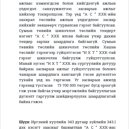
ажлаас хэмнэгдсэн болон хийгдээгүй ажлын
үлдэгдэл санхүүжилтээс засварын ажлыг
хийхээр тохиролцсон. Тэр үед “А С ” ХХК-ийн
захирал төслийн ажлын үлдэгдлээс засвар
хийхийг зөвшөөрч гурвалсан гэрээг байгуулсан.
Сумын төвийн шинэчлэл төслийн тендерт
нэгэнт “А С ” ХХК ялсан байсан учир дахин
тендер зарлах шаардлага байгаагүй. Сумын
төвийн төслийн шинэчлэл төслийн Хашаа
төслийг гэрээгээр гүйцэтгэсэн “Н Х Т ” ХХК-тай
гэрээг шинэчлэн байгуулж гүйцэтгүүлсэн.
Манай зүгээс “Н Х Т ” ХХК нь сургуулийн дотуур
байрны засварын ажлыг гүйцэтгүүлсэн боловч
чанарын шаардлага хангаагүй гэсэн дүгнэлтээ
тухайн үед нь гаргасан. Уг засварын ажилд
гэрээнд тусгасан 73 700 000 төгрөг бүгд ороогүй
гэж үзэж байгаа учир мэргэжлийн байгууллагын
дүгнэлт гаргуулж шийдвэрлүүлэх шаардлагатай
байна гэжээ.
Шүүх:
Иргэний хуулийн 343 дугаар зүйлийн 343.1
дэх хэсэгт заасныг баримтлан “А С ” ХХК-иас