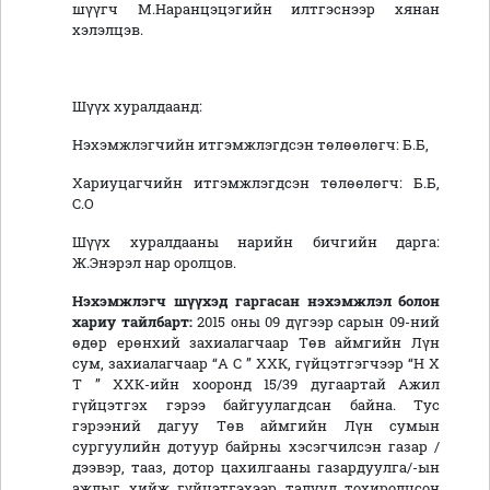
шүүгч М.Наранцэцэгийн илтгэснээр хянан
хэлэлцэв.
Шүүх хуралдаанд:
Нэхэмжлэгчийн итгэмжлэгдсэн төлөөлөгч: Б.Б,
Хариуцагчийн итгэмжлэгдсэн төлөөлөгч: Б.Б,
С.О
Шүүх хуралдааны нарийн бичгийн дарга:
Ж.Энэрэл нар оролцов.
Нэхэмжлэгч шүүхэд гаргасан нэхэмжлэл болон
хариу тайлбарт:
2015 оны 09 дүгээр сарын 09-ний
өдөр ерөнхий захиалагчаар Төв аймгийн Лүн
сум, захиалагчаар “А С ” ХХК, гүйцэтгэгчээр “Н Х
Т ” ХХК-ийн хооронд 15/39 дугаартай Ажил
гүйцэтгэх гэрээ байгуулагдсан байна. Тус
гэрээний дагуу Төв аймгийн Лүн сумын
сургуулийн дотуур байрны хэсэгчилсэн газар /
дээвэр, тааз, дотор цахилгааны газардуулга/-ын
ажлыг хийж гүйцэтгэхээр талууд тохиролцсон