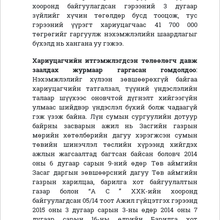
хооронд байгуулагдсан гэрээний 3 дугаар
зүйлийг хүчин төгөлдөр бусд тооцож, тус
гэрээний үүрэгт хариуцагчаас 41 700 000
төгрөгийг гаргуулж нэхэмжлэлийн шаардлагыг
бүхэлд нь хангана уу гэжээ.
Хариуцагчийн итгэмжлэгдсэн төлөөлөгч
давж
заалдах журмаар гаргасан гомдолд
оо
:
Нэхэмжлэлийг хүлээн зөвшөөрөхгүй байгаа
хариуцагчийн татгалзал, түүний үндэслэлийн
талаар шүүхээс оновчтой дүгнэлт хийгээгүйн
улмаас шийдвэр үндэслэл бүхий болж чадаагүй
гэж үзэж байна. Лүн сумын сургуулийн дотуур
байрны засварын ажил нь Засгийн газрын
мөрийн хөтөлбөрийн дагуу хэрэгжсэн сумын
төвийн шинэчлэл төслийн хүрээнд хийгдэх
ажлын жагсаалтад багтсан байсан боловч 2014
оны 6 дугаар сарын 9-ний өдөр Төв аймгийн
Засаг даргын зөвшөөрсний дагуу Төв аймгийн
газрын харилцаа, барилга хот байгуулалтын
газар болон “А С ” ХХК-ийн хооронд
байгуулагдсан 05/14 тоот Ажил гүйцэтгэх гэрээнд
2015 оны 3 дугаар сарын 3-ны өдөр 2014 оны 7
дугаар сарын 16-ны өдрийн Барилга хот