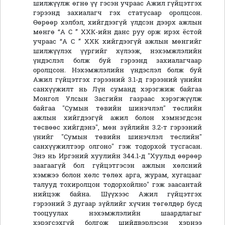
шилжүүлж өгнө үү гэсэн учраас Ажил гүйцэтгэх
гэрээнд захиалагч гэх статусаар оролцсон.
Өөрөөр хэлбэл, хийгдээгүй үлдсэн дээрх ажлын
мөнгө “А С ” ХХК-ийн данс руу орж ирэх ёстой
учраас “А С ” ХХК хийгдээгүй ажлын мөнгийг
шилжүүлэх үүргийг хүлээж, нэхэмжлэлийн
үндэслэл болж буй гэрээнд захиалагчаар
оролцсон. Нэхэмжлэлийн үндэслэл болж буй
Ажил гүйцэтгэх гэрээний 3.1-д гэрээний үнийн
санхүүжилт нь Лүн суманд хэрэгжиж байгаа
Монгол Улсын Засгийн газраас хэрэгжүүлж
байгаа "Сумын төвийн шинэчлэл" төслийн
ажлын хийгдээгүй ажил болон хэмнэгдсэн
төсвөөс хийгдэнэ", мөн зүйлийн 3.2-т гэрээний
үнийг "Сумын төвийн шинэчлэл төслийн"
санхүүжилтээр олгоно" гэж тодорхой тусгасан.
Энэ нь Иргэний хуулийн 344.1-д "Хуульд өөрөөр
заагаагүй бол гүйцэтгэсэн ажлын хөлсний
хэмжээ болон хөлс төлөх арга, журам, хугацааг
талууд тохиролцон тодорхойлно" гэж заасантай
нийцэж байна. Шүүхээс Ажил гүйцэтгэх
гэрээний 3 дугаар зүйлийг хүчин төгөлдөр бусд
тооцуулах нэхэмжлэлийн шаардлагыг
хэрэгсэхгүй болгож шийдвэрлэсэн хэрнээ