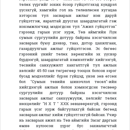
төлөх үүргийг зохих ёсоор гүйцэтгэхэд хүндрэл
үүсэхгүй, хамгийн гол нь төлөвлөсөн хугацаа
хэтэрсэн тул засварын ажлыг нэн даруй
гүйцэтгэж, яаралтай дуусгах шаардлагатай гэж
нэхэмжлэгчид мэдэгдсэн тул "Ажил гүйцэтгэх"
гэрээнд гарын үсэг зурж, Төв аймгийн Лүн
сумын сургуулийн дотуур байрны хэсэгчилсэн
засварын буюу дээвэр, тааз, дотор цахилгаан,
газардуулгын ажлыг гүйцэтгэсэн. Эс бөгөөс
гэрээний үнийг төлөх хөрөнгийн эх үүсвэр
бүрдээгүй, шаардлагатай хэмнэлтийг хийгээгүй,
төсвийн санхүүжилт хангалтгүй тул ажлын
хөлсийг 45-50 сая төгрөгөөр тооцох болсон зэрэг
бусад мэдээллийг бүрэн гүйцэд, үнэн зөв өгсөн
бол "Сумын төвийн шинэчлэл төсөл"-ийн
хийгдээгүй ажлын болон хэмнэгдсэн төсвөөр
сургуулийн дотуур байрны хэсэгчилсэн
засварын ажлыг санхүүжүүлж, хөлсийг төлөх
нөхцөлийг "Н Х Т " ХХК зөвшөөрөхгүй, гэрээнд
гарын үсэг зурж байгуулахгүй байсан бөгөөд
засварын ажлыг хийж гүйцэтгэхгүй байсан. Учир
нь засварын ажил нь Төв аймгийн Засаг даргын
өмнө хүлээсэн үүрэг бус захиалагчтай