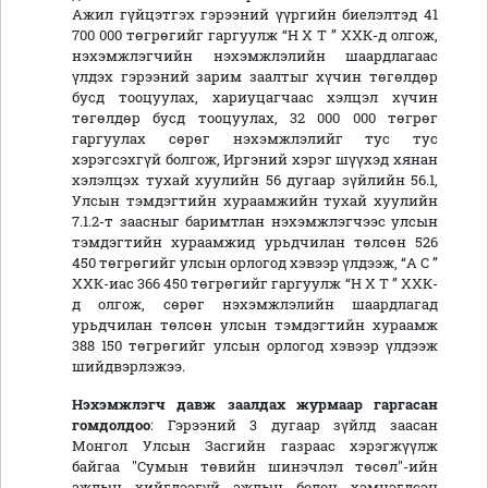
Ажил гүйцэтгэх гэрээний үүргийн биелэлтэд 41
700 000 төгрөгийг гаргуулж “Н Х Т ” ХХК-д олгож,
нэхэмжлэгчийн нэхэмжлэлийн шаардлагаас
үлдэх гэрээний зарим заалтыг хүчин төгөлдөр
бусд тооцуулах, хариуцагчаас хэлцэл хүчин
төгөлдөр бусд тооцуулах, 32 000 000 төгрөг
гаргуулах сөрөг нэхэмжлэлийг тус тус
хэрэгсэхгүй болгож, Иргэний хэрэг шүүхэд хянан
хэлэлцэх тухай хуулийн 56 дугаар зүйлийн 56.1,
Улсын тэмдэгтийн хураамжийн тухай хуулийн
7.1.2-т заасныг баримтлан нэхэмжлэгчээс улсын
тэмдэгтийн хураамжид урьдчилан төлсөн 526
450 төгрөгийг улсын орлогод хэвээр үлдээж, “А С ”
ХХК-иас 366 450 төгрөгийг гаргуулж “Н Х Т ” ХХК-
д олгож, сөрөг нэхэмжлэлийн шаардлагад
урьдчилан төлсөн улсын тэмдэгтийн хураамж
388 150 төгрөгийг улсын орлогод хэвээр үлдээж
шийдвэрлэжээ.
Нэхэмжлэгч
давж заалдах журмаар гаргасан
гомдолд
оо
: Гэрээний 3 дугаар зүйлд заасан
Монгол Улсын Засгийн газраас хэрэгжүүлж
байгаа "Сумын төвийн шинэчлэл төсөл"-ийн
ажлын хийгдээгүй ажлын болон хэмнэгдсэн