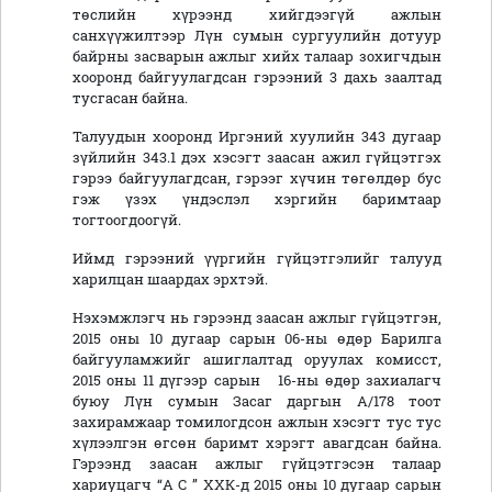
төслийн хүрээнд хийгдээгүй ажлын
санхүүжилтээр Лүн сумын сургуулийн дотуур
байрны засварын ажлыг хийх талаар зохигчдын
хооронд байгуулагдсан гэрээний 3 дахь заалтад
тусгасан байна.
Талуудын хооронд Иргэний хуулийн 343 дугаар
зүйлийн 343.1 дэх хэсэгт заасан ажил гүйцэтгэх
гэрээ байгуулагдсан, гэрээг хүчин төгөлдөр бус
гэж үзэх үндэслэл хэргийн баримтаар
тогтоогдоогүй.
Иймд гэрээний үүргийн гүйцэтгэлийг талууд
харилцан шаардах эрхтэй.
Нэхэмжлэгч нь гэрээнд заасан ажлыг гүйцэтгэн,
2015 оны 10 дугаар сарын 06-ны өдөр Барилга
байгууламжийг ашиглалтад оруулах комисст,
2015 оны 11 дүгээр сарын 16-ны өдөр захиалагч
буюу Лүн сумын Засаг даргын А/178 тоот
захирамжаар томилогдсон ажлын хэсэгт тус тус
хүлээлгэн өгсөн баримт хэрэгт авагдсан байна.
Гэрээнд заасан ажлыг гүйцэтгэсэн талаар
хариуцагч “А С ” ХХК-д 2015 оны 10 дугаар сарын