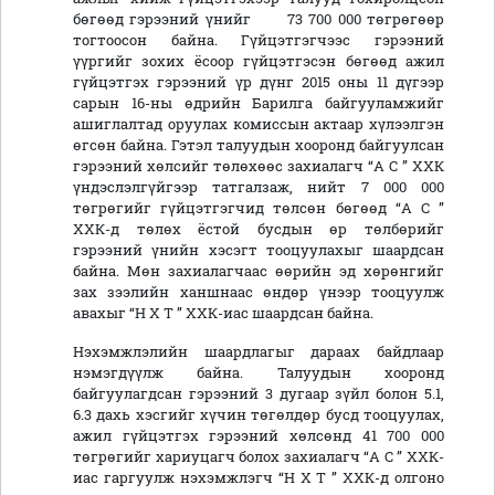
бөгөөд гэрээний үнийг 73 700 000 төгрөгөөр
тогтоосон байна. Гүйцэтгэгчээс гэрээний
үүргийг зохих ёсоор гүйцэтгэсэн бөгөөд ажил
гүйцэтгэх гэрээний үр дүнг 2015 оны 11 дүгээр
сарын 16-ны өдрийн Барилга байгууламжийг
ашиглалтад оруулах комиссын актаар хүлээлгэн
өгсөн байна. Гэтэл талуудын хооронд байгуулсан
гэрээний хөлсийг төлөхөөс захиалагч “А С ” ХХК
үндэслэлгүйгээр татгалзаж, нийт 7 000 000
төгрөгийг гүйцэтгэгчид төлсөн бөгөөд “А С ”
ХХК-д төлөх ёстой бусдын өр төлбөрийг
гэрээний үнийн хэсэгт тооцуулахыг шаардсан
байна. Мөн захиалагчаас өөрийн эд хөрөнгийг
зах зээлийн ханшнаас өндөр үнээр тооцуулж
авахыг “Н Х Т ” ХХК-иас шаардсан байна.
Нэхэмжлэлийн шаардлагыг дараах байдлаар
нэмэгдүүлж байна. Талуудын хооронд
байгуулагдсан гэрээний 3 дугаар зүйл болон 5.1,
6.3 дахь хэсгийг хүчин төгөлдөр бусд тооцуулах,
ажил гүйцэтгэх гэрээний хөлсөнд 41 700 000
төгрөгийг хариуцагч болох захиалагч “А С ” ХХК-
иас гаргуулж нэхэмжлэгч “Н Х Т ” ХХК-д олгоно