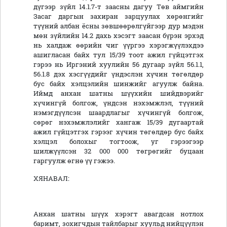
дүгээр зүйл 14.1.7-т заасны дагуу Төв аймгийн
Засаг даргын захиран зарцуулах хөрөнгийг
түүний албан ёсны зөвшөөрөлгүйгээр дур мэдэн
мөн зүйлийн 14.2 дахь хэсэгт заасан бүрэн эрхэд
нь халдаж өөрийн чиг үүргээ хэрэгжүүлэхдээ
ашигласан байх тул 15/39 тоот ажил гүйцэтгэх
гэрээ нь Иргэний хуулийн 56 дугаар зүйл 56.1.1,
56.1.8 дэх хэсгүүдийг үндэслэн хүчин төгөлдөр
бус байх хэлцэлийн шинжийг агуулж байна.
Иймд анхан шатны шүүхийн шийдвэрийг
хүчингүй болгож, үндсэн нэхэмжлэл, түүний
нэмэгдүүлсэн шаардлагыг хүчингүй болгож,
сөрөг нэхэмжлэлийг хангаж 15/39 дугаартай
ажил гүйцэтгэх гэрээг хүчин төгөлдөр бус байх
хэлцэл болохыг тогтоож, уг гэрээгээр
шилжүүлсэн 32 000 000 төгрөгийг буцаан
гаргуулж өгнө үү гэжээ.
ХЯНАВАЛ:
Анхан шатны шүүх хэрэгт авагдсан нотлох
баримт, зохигчдын тайлбарыг хуульд нийцүүлэн