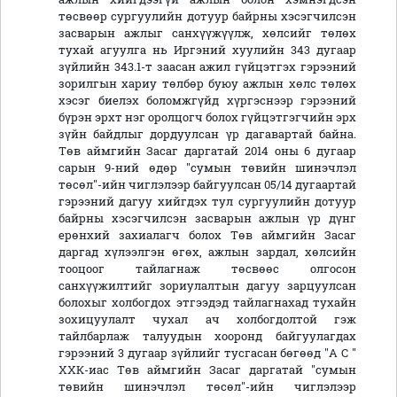
төсвөөр сургуулийн дотуур байрны хэсэгчилсэн
засварын ажлыг санхүүжүүлж, хөлсийг төлөх
тухай агуулга нь Иргэний хуулийн 343 дугаар
зүйлийн 343.1-т заасан ажил гүйцэтгэх гэрээний
зорилгын хариу төлбөр буюу ажлын хөлс төлөх
хэсэг биелэх боломжгүйд хүргэснээр гэрээний
бүрэн эрхт нэг оролцогч болох гүйцэтгэгчийн эрх
зүйн байдлыг дордуулсан үр дагавартай байна.
Төв аймгийн Засаг даргатай 2014 оны 6 дугаар
сарын 9-ний өдөр "сумын төвийн шинэчлэл
төсөл"-ийн чиглэлээр байгуулсан 05/14 дугаартай
гэрээний дагуу хийгдэх тул сургуулийн дотуур
байрны хэсэгчилсэн засварын ажлын үр дүнг
ерөнхий захиалагч болох Төв аймгийн Засаг
даргад хүлээлгэн өгөх, ажлын зардал, хөлсийн
тооцоог тайлагнаж төсвөөс олгосон
санхүүжилтийг зориулалтын дагуу зарцуулсан
болохыг холбогдох этгээдэд тайлагнахад тухайн
зохицуулалт чухал ач холбогдолтой гэж
тайлбарлаж талуудын хооронд байгуулагдах
гэрээний 3 дугаар зүйлийг тусгасан бөгөөд "А С "
ХХК-иас Төв аймгийн Засаг даргатай "сумын
төвийн шинэчлэл төсөл"-ийн чиглэлээр