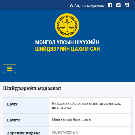
Алдаа мэдээлэх
Шийдвэрийн мэдээлэл
Шүүх
Нийслэлийн Иргэний хэргийн давж заалдах
шатны шүүх
Шүүгч
Мянгаагийн Наранцэцэг
Хэргийн индекс
181/2017/02242/и