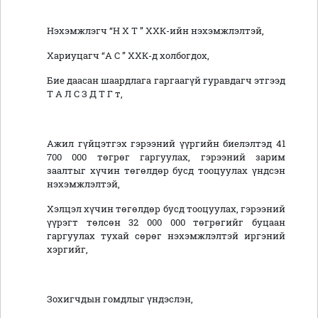
Нэхэмжлэгч “Н Х Т ” ХХК-ийн нэхэмжлэлтэй,
Хариуцагч “А С ” ХХК-д холбогдох,
Бие даасан шаардлага гаргаагүй гуравдагч этгээд
Т А Л С З Д Т Г т,
Ажил гүйцэтгэх гэрээний үүргийн биелэлтэд 41
700 000 төгрөг гаргуулах, гэрээний зарим
заалтыг хүчин төгөлдөр бусд тооцуулах үндсэн
нэхэмжлэлтэй,
Хэлцэл хүчин төгөлдөр бусд тооцуулах, гэрээний
үүрэгт төлсөн 32 000 000 төгрөгийг буцаан
гаргуулах тухай сөрөг нэхэмжлэлтэй иргэний
хэргийг,
Зохигчдын гомдлыг үндэслэн,