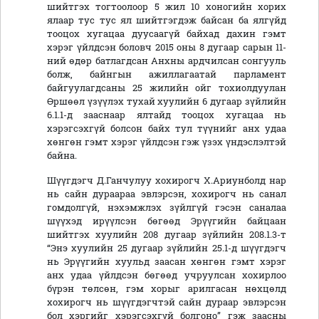
шийтгэх тогтоолоор 5 жил 10 хоногийн хорих
ялаар тус тус ял шийтгэгдэж байсан ба ялгүйд
тооцох хугацаа дуусаагүй байхад дахин гэмт
хэрэг үйлдсэн боловч 2015 оны 8 дугаар сарын 11-
ний өдөр батлагдсан Анхны ардчилсан сонгууль
болж, байнгын ажиллагаатай парламент
байгуулагдсаны 25 жилийн ойг тохиолдуулан
Өршөөл үзүүлэх тухай хуулийн 6 дугаар зүйлийн
6.1.1-д зааснаар ялтайд тооцох хугацаа нь
хэрэгсэхгүй болсон байх тул түүнийг анх удаа
хөнгөн гэмт хэрэг үйлдсэн гэж үзэх үндэслэлтэй
байна.
Шүүгдэгч Д.Ганчулуу хохирогч Х.Ариунболд нар
нь сайн дураараа эвлэрсэн, хохирогч нь санал
гомдолгүй, нэхэмжлэх зүйлгүй гэсэн саналаа
шүүхэд ирүүлсэн бөгөөд Эрүүгийн байцаан
шийтгэх хуулийн 208 дугаар зүйлийн 208.1.3-т
“Энэ хуулийн 25 дугаар зүйлийн 25.1-д шүүгдэгч
нь Эрүүгийн хуульд заасан хөнгөн гэмт хэрэг
анх удаа үйлдсэн бөгөөд учруулсан хохирлоо
бүрэн төлсөн, гэм хорыг арилгасан нөхцөлд
хохирогч нь шүүгдэгчтэй сайн дураар эвлэрсэн
бол хэргийг хэрэгсэхгүй болгоно” гэж заасны