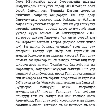
Гэрч Э.Батсүмбэр хэрэг бүртгэлтийн шатанд
мэдүүлэхдээ: Ганчулуу надад 20000 төгрөг өгөх
ёстой байсан юм. Тэднийх Цагаан дөрвөлж
нийтийн байранд амьдардаг. Би тэр өдөр
Ганчулууныд очихоор явж байхдаа уг байрны
гадаа Ганчулуутай таарсан. Тухайн үед Ганчулуу
галчийн амардаг өрөөнд хэсэг хүмүүстэй архи
уугаад сууж байсан. Би Ганчулуунаас 20000
төгрөгөө нэxтэл Ганчулуу “чи ямар сүртэй юм
бэ? Хорьхон мянган төгрөг дээрээс болж үхлээ
юу? Би цалин буухаар өгчихье” гээд над руу
агсарсан. Согтуу хүн ямар зан гаргахыг би
мэдсэн болохоор маргалдахыг хүсээгүй. Ганчулуу
намайг заамдахаар нь би тэвэрч автал бид хоёр
ширээн дээр унасан. Тухайн үед бид хоёр нэг их
маргалдаж, зодолдсон асуудал байхгүй. Энэ үед
гаднаас Ариунболд орж ирээд Ганчулууд хандаж
“чи яахаараа Батсүмбэрийг дээрэлхэж байдаг юм
бэ?” гэхэд нь би “бид хоёр маргалдсан юм байхгүй.
Бүгдээрээ найзууд байж хоорондоо
муудалцахгүй” гэтэл Ганчулуу “та хоёрын
найзууд гэж юу байдаг юм бэ?” гэснээс болж
Ариунболд, Ганчулуу хоёр хоорондоо маргалдаж,
барилцаж авсан. Тэгэхээр нь би дундуур нь орж