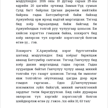
мэдүүлэхдээ: 2016 оны 10 дугаар сарын 25-ны
өдрийн 20 цагийн орчимд Замын-Үүд сумын
Сүлд багт байрлах Цагаан дөрвөлж нийтийн
байрны гадаа Батсүмбэртэй байж байхад
Ариунболд орж ирээд надтай маргалдсан. Тэгээд
бид хоёр барьцалдаад байж байгаад би
Ариунболдын толгой руу чулуугаар цохьсон. Би
хийсэн хэрэгтээ гэмшиж байна, хохирогч бид
хоёр эвлэрсэн тул хэргийг хэрэгсэхгүй болгож
өгнө үү... гэв.
Хохирогч Х.Ариунболд хэрэг бүртгэлтийн
шатанд мэдүүлэхдээ: Бид хоёрыг барилцаж
авахад Батсүмбэр салгасан. Тэгээд Ганчулуу бид
хоёр дахин маргалдаад гадаа гарсан. Гадаа
зууралдаж байтал Ганчулуу чулуу аваад миний
толгойн тус газарт цохисон. Тэгээд би эмнэлэг
явж толгойгоо оёулчихаад цагдаа дээр ирж
гомдол гаргасан... Одоо Д.Ганчулуунаас
нэхэмжлэх зүйл байхгүй, миний эмчилгээний
зардлыг төлж барагдуулсан. Бид сайн дураараа
эвлэрсэн тул хэргийг хэрэгсэхгүй болгон
шийдвэрлэж өгнө үү. гэжээ. /хх-ийн 10, 63 тал/