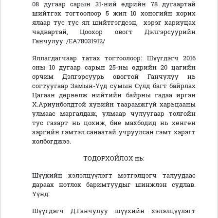
08 дугаар сарын 31-ний өдрийн 78 дугаартай
шийтгэх тогтоолоор 5 жил 10 хоногийн хорих
ялаар тус тус ял шийтгэгдсэн, хэрэг хариуцах
чадвартай, Цоохор овогт Дэлгэрсуурийн
Ганчулуу. /ЕА78031912/
Яллагдагчаар татах тогтоолоор: Шүүгдэгч 2016
оны 10 дугаар сарын 25-ны өдрийн 20 цагийн
орчим Дэлгэрсуурь овогтой Ганчулуу нь
согтуугаар Замын-Үүд сумын Сүлд багт байрлах
Цагаан дөрвөлж нийтийн байрны гадаа иргэн
Х.Ариунболдтой хувийн таарамжгүй харьцааны
улмаас маргалдаж, улмаар чулуугаар толгойн
тус газарт нь цохиж, бие махбодид нь хөнгөн
зэргийн гэмтэл санаатай учруулсан гэмт хэрэгт
холбогджээ.
ТОДОРХОЙЛОХ нь:
Шүүхийн хэлэлцүүлэгт мэтгэлцэгч талуудаас
дараах нотлох баримтуудыг шинжлэн судлав.
Үүнд:
Шүүгдэгч Д.Ганчулуу шүүхийн хэлэлцүүлэгт