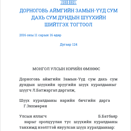
ДОРНОГОВЬ АЙМГИЙН ЗАМЫН-ҮҮД СУМ
ДАХЬ СУМ ДУНДЫН ШҮҮХИЙН
ШИЙТГЭХ ТОГТООЛ
2016 оны 11 сарын 16 өдөр
Дугаар 124
МОНГОЛ УЛСЫН НЭРИЙН ӨМНӨӨС
Дорноговь аймгийн Замын-Үүд сум дахь сум
дундын шүүхийн эрүүгийн шүүх хуралдааныг
шүүгч Л.Батжаргал даргалж,
Шүүх хуралдааны нарийн бичгийн дарга
Г.Энхмөрөн
Улсын яллагч Б.Батбаяр
нарыг оролцуулан тус шүүхийн хуралдааны
танхимд нээлттэй явуулсан шүүх хуралдаанаар: