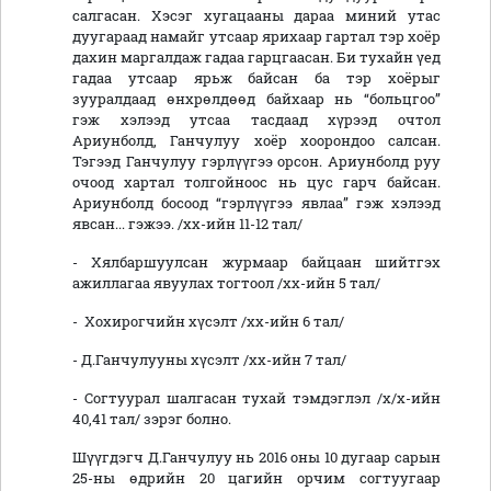
салгасан. Хэсэг хугацааны дараа миний утас
дуугараад намайг утсаар ярихаар гартал тэр хоёр
дахин маргалдаж гадаа гарцгаасан. Би тухайн үед
гадаа утсаар ярьж байсан ба тэр хоёрыг
зууралдаад өнхрөлдөөд байхаар нь “больцгоо”
гэж хэлээд утсаа тасдаад хүрээд очтол
Ариунболд, Ганчулуу хоёр хоорондоо салсан.
Тэгээд Ганчулуу гэрлүүгээ орсон. Ариунболд руу
очоод хартал толгойноос нь цус гарч байсан.
Ариунболд босоод “гэрлүүгээ явлаа” гэж хэлээд
явсан... гэжээ. /хх-ийн 11-12 тал/
- Хялбаршуулсан журмаар байцаан шийтгэх
ажиллагаа явуулах тогтоол /хх-ийн 5 тал/
- Хохирогчийн хүсэлт /хх-ийн 6 тал/
- Д.Ганчулууны хүсэлт /хх-ийн 7 тал/
- Согтуурал шалгасан тухай тэмдэглэл /х/х-ийн
40,41 тал/ зэрэг болно.
Шүүгдэгч Д.Ганчулуу нь 2016 оны 10 дугаар сарын
25-ны өдрийн 20 цагийн орчим согтуугаар