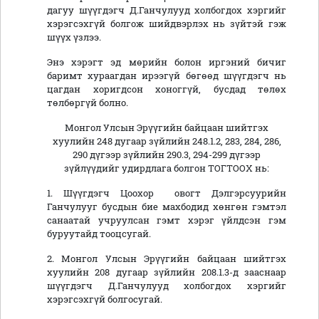
дагуу шүүгдэгч Д.Ганчулууд холбогдох хэргийг
хэрэгсэхгүй болгож шийдвэрлэх нь зүйтэй гэж
шүүх үзлээ.
Энэ хэрэгт эд мөрийн болон иргэний бичиг
баримт хураагдан ирээгүй бөгөөд шүүгдэгч нь
цагдан хоригдсон хоноггүй, бусдад төлөх
төлбөргүй болно.
Монгол Улсын Эрүүгийн байцаан шийтгэх
хуулийн 248 дугаар зүйлийн 248.1.2, 283, 284, 286,
290 дүгээр зүйлийн 290.3, 294-299 дүгээр
зүйлүүдийг удирдлага болгон ТОГТООХ нь:
1. Шүүгдэгч Цоохор овогт Дэлгэрсуурийн
Ганчулууг бусдын бие махбодид хөнгөн гэмтэл
санаатай учруулсан гэмт хэрэг үйлдсэн гэм
буруутайд тооцсугай.
2. Монгол Улсын Эрүүгийн байцаан шийтгэх
хуулийн 208 дугаар зүйлийн 208.1.3-д зааснаар
шүүгдэгч Д.Ганчулууд холбогдох хэргийг
хэрэгсэхгүй болгосугай.