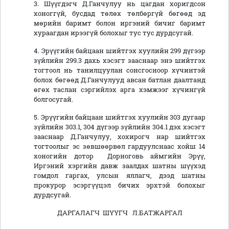
3. Шүүгдэгч Д.Ганчулуу нь цагдан хоригдсон
хоноггүй, бусдад төлөх төлбөргүй бөгөөд эд
мөрийн баримт болон иргэний бичиг баримт
хураагдан ирээгүй болохыг тус тус дурдсугай.
4. Эрүүгийн байцаан шийтгэх хуулийн 299 дүгээр
зүйлийн 299.3 дахь хэсэгт зааснаар энэ шийтгэх
тогтоол нь танилцуулан сонсгосноор хүчинтэй
болох бөгөөд Д.Ганчулууд авсан батлан даалтанд
өгөх таслан сэргийлэх арга хэмжээг хүчингүй
болгосугай.
5. Эрүүгийн байцаан шийтгэх хуулийн 303 дугаар
зүйлийн 303.1, 304 дүгээр зүйлийн 304.1 дэх хэсэгт
зааснаар Д.Ганчулуу, хохирогч нар шийтгэх
тогтоолыг эс зөвшөөрвөл гардуулснаас хойш 14
хоногийн дотор Дорноговь аймгийн Эрүү,
Иргэний хэргийн давж заалдах шатны шүүхэд
гомдол гаргах, улсын яллагч, дээд шатны
прокурор эсэргүүцэл бичих эрхтэй болохыг
дурдсугай.
ДАРГАЛАГЧ ШҮҮГЧ Л.БАТЖАРГАЛ