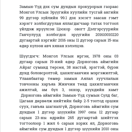
Замын-Үүд дэх сум дундын прокурорын газраас
Монгол Улсын Эрүүгийн хуулийн тусгай ангийн
99 дүгээр зүйлийн 99.1 дэх хэсэгт заасан гэмт
хэрэгт холбогдуулан яллагдагчаар татах тогтоол
үйлдэж ирүүлсэн Цоохор овогт Дэлгэрсуурийн
Ганчулууд холбогдох эрүүгийн 201610010220
дугаартай хэргийг 2016 оны 11 дүгээр сарын 15-ны
өдөр хүлээн авч хянан хэлэлцэв.
Шүүгдэгч: Монгол Улсын иргэн, 1978 оны 03
дугаар сарын 19-ний өдөр Дорноговь аймгийн
Айраг суманд төрсөн, 38 настай, эрэгтэй, бүрэн
дунд боловсролтой, цахилгаанчин мэргэжилтэй,
Улаанбаатар төмөр замын Аялал зуучлалын
товчооны харъяа Жинчин төвд цахилгаанчин
ажилтай, ам бүл 3, эхнэр, хүүхдийн хамт
Дорноговь аймгийн Замын-Үүд сумын Сүлд баг,
Цагаан дөрвөлж нийтийн байр 2-5 тоотод оршин
суух, гавъяа шагналгүй, Дорноговь аймгийн сум
дундын 1 дүгээр шүүхийн 1997 оны 12 дугаар
сарын 23-ны өдрийн 265 дугаартай шийтгэх
тогтоолоор 1 жил 6 сарын хорих ял, Дорноговь
аймгийн сум дундын 1 дүгээр шүүхийн 2010 оны