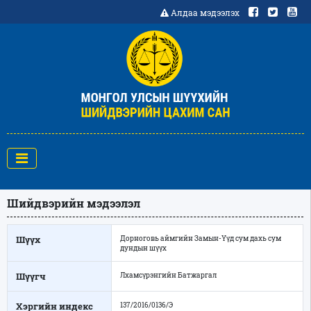
Алдаа мэдээлэх
Шийдвэрийн мэдээлэл
Шүүх
Дорноговь аймгийн Замын-Үүд сум дахь сум
дундын шүүх
Шүүгч
Лхамсүрэнгийн Батжаргал
Хэргийн индекс
137/2016/0136/Э