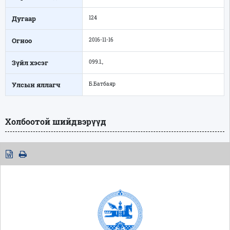
Дугаар
124
Огноо
2016-11-16
Зүйл хэсэг
099.1.,
Улсын яллагч
Б.Батбаяр
Холбоотой шийдвэрүүд