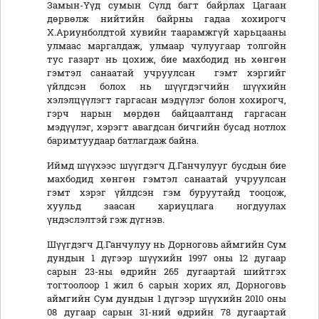
Замын-Үүд сумын Сүлд багт байрлах Цагаан
дөрвөлж нийтийн байрны гадаа хохирогч
Х.Ариунболдтой хувийн таарамжгүй харьцааны
улмаас маргалдаж, улмаар чулуугаар толгойн
тус газарт нь цохиж, бие махбодид нь хөнгөн
гэмтэл санаатай учруулсан гэмт хэргийг
үйлдсэн болох нь шүүгдэгчийн шүүхийн
хэлэлцүүлэгт гаргасан мэдүүлэг болон хохирогч,
гэрч нарын мөрдөн байцаалтанд гаргасан
мэдүүлэг, хэрэгт авагдсан бичгийн бусад нотлох
баримтуудаар батлагдаж байна.
Иймд шүүхээс шүүгдэгч Д.Ганчулууг бусдын бие
махбодид хөнгөн гэмтэл санаатай учруулсан
гэмт хэрэг үйлдсэн гэм буруутайд тооцож,
хуульд заасан хариуцлага ногдуулах
үндэслэлтэй гэж дүгнэв.
Шүүгдэгч Д.Ганчулуу нь Дорноговь аймгийн Сум
дундын 1 дүгээр шүүхийн 1997 оны 12 дугаар
сарын 23-ны өдрийн 265 дугаартай шийтгэх
тогтоолоор 1 жил 6 сарын хорих ял, Дорноговь
аймгийн Сум дундын 1 дүгээр шүүхийн 2010 оны
08 дугаар сарын 31-ний өдрийн 78 дугаартай