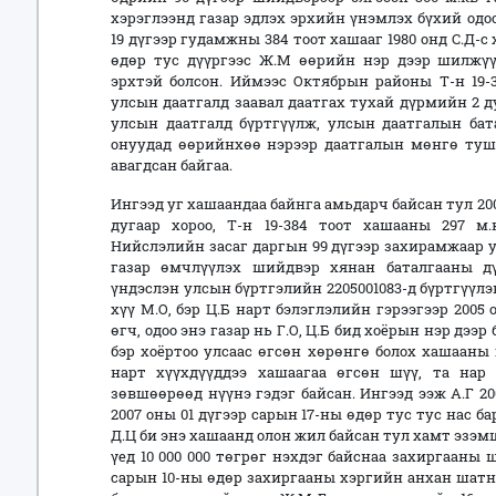
хэрэглээнд газар эдлэх эрхийн үнэмлэх бүхий одоо
19 дүгээр гудамжны 384 тоот хашааг 1980 онд С.Д-с
өдөр тус дүүргээс Ж.М өөрийн нэр дээр шилжү
эрхтэй болсон. Иймээс Октябрын районы Т-н 19-3
улсын даатгалд заавал даатгах тухай дүрмийн 2 
улсын даатгалд бүртгүүлж, улсын даатгалын баталг
онуудад өөрийнхөө нэрээр даатгалын мөнгө туш
авагдсан байгаа.
Ингээд уг хашаандаа байнга амьдарч байсан тул 20
дугаар хороо, Т-н 19-384 тоот хашааны 297 м
Нийслэлийн засаг даргын 99 дүгээр захирамжаар у
газар өмчлүүлэх шийдвэр хянан баталгааны д
үндэслэн улсын бүртгэлийн 2205001083-д бүртгүүлэ
хүү М.О, бэр Ц.Б нарт бэлэглэлийн гэрээгээр 2005
өгч, одоо энэ газар нь Г.О, Ц.Б бид хоёрын нэр дээр 
бэр хоёртоо улсаас өгсөн хөрөнгө болох хашааны 
нарт хүүхдүүддээ хашаагаа өгсөн шүү, та нар 
зөвшөөрөөд нүүнэ гэдэг байсан. Ингээд ээж А.Г 20
2007 оны 01 дүгээр сарын 17-ны өдөр тус тус нас б
Д.Ц би энэ хашаанд олон жил байсан тул хамт эзэ
үед 10 000 000 төгрөг нэхдэг байснаа захиргааны 
сарын 10-ны өдөр захиргааны хэргийн анхан шатн