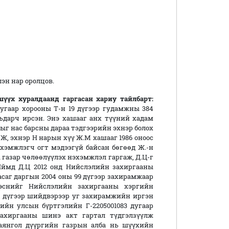
эн нар оролцов.
шүүх хуралдаанд гаргасан
хариу тайлбарт:
дугаар хорооны Т-н 19 дүгээр гудамжны 384
ьдарч ирсэн. Энэ хашааг анх түүний хадам
рыг нас барсны дараа тэдгээрийн эхнэр болох
. Ж, эхнэр Н нарын хүү Ж.М хашааг 1986 оноос
хэмжлэгч огт мэдээгүй байсан бөгөөд Ж.-н
 газар чөлөөлүүлэх нэхэмжлэл гаргаж, Д.Ц-г
Иймд Д.Ц 2012 онд Нийслэлийн захиргааны
саг даргын 2004 оны 99 дүгээр захирамжаар
лэснийг Нийслэлийн захиргааны хэргийн
19 дүгээр шийдвэрээр уг захирамжийн иргэн
хийн улсын бүртгэлийн Г-2205001083 дугаар
захиргааны шинэ акт гартал түдгэлзүүлж
аянгол дүүргийн газрын алба нь шүүхийн