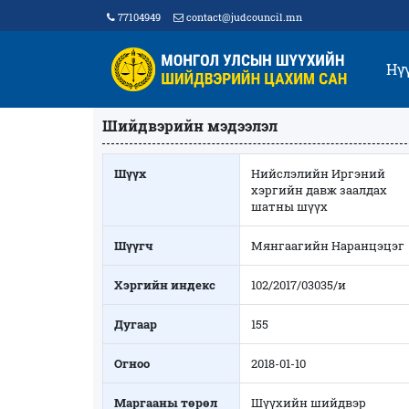
77104949
contact@judcouncil.mn
Нү
Шийдвэрийн мэдээлэл
Шүүх
Нийслэлийн Иргэний
хэргийн давж заалдах
шатны шүүх
Шүүгч
Мянгаагийн Наранцэцэг
Хэргийн индекс
102/2017/03035/и
Дугаар
155
Огноо
2018-01-10
Маргааны төрөл
Шүүхийн шийдвэр