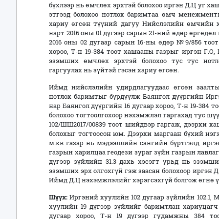
бүхлээр нь өмчлөх эрхтэй болохоо иргэн Д.Ц уг ха
этгээд болохоо нотлох баримтаа өмч менежмент
хариу өгсөн түүний дагуу Нийслэлийн өмчийн х
нарт 2016 оны 01 дүгээр сарын 21-ний өдөр өргөдө
2016 оны 02 дугаар сарын 16-ны өдөр №9/856 тоот
хороо, Т-н 19-384 тоот хашааны газрыг иргэн Г.О,
эзэмших өмчлөх эрхтэй болохоо тус тус нотл
гаргуулах нь зүйтэй гэсэн хариу өгсөн.
Иймд нийслэлийн удирдлагуудаас өгсөн заалты
нотлох баримтыг бүрдүүлж Баянгол дүүргийн Ирг
нар Баянгол дүүргийн 16 дугаар хороо, Т-н 19-384
болохоо тогтоолгохоор нэхэмжлэл гаргахад тус шүү
102/ШШ2017/00839 тоот шийдвэр гаргаж, дээрхи ха
болохыг тогтоосон юм. Дээрхи маргаан бүхий нэгж
м.кв газар нь мэдээллийн сангийн бүртгэлд иргэ
газрын харилцаа геодези зураг зүйн газрын лавлаг
дүгээр зүйлийн 31.3 дахь хэсэгт урьд нь эзэмш
эзэмших эрх олгохгүй гэж заасан болохоор иргэн Д.
Иймд Д.Ц нэхэмжлэлийг хэрэгсэхгүй болгож өгнө ү
Шүүх:
Иргэний хуулийн 102 дугаар зүйлийн 102.1, 
хуулийн 19 дүгээр зүйлийг баримтлан хариуцагч Г
дугаар хороо, Т-н 19 дүгээр гудамжны 384 то