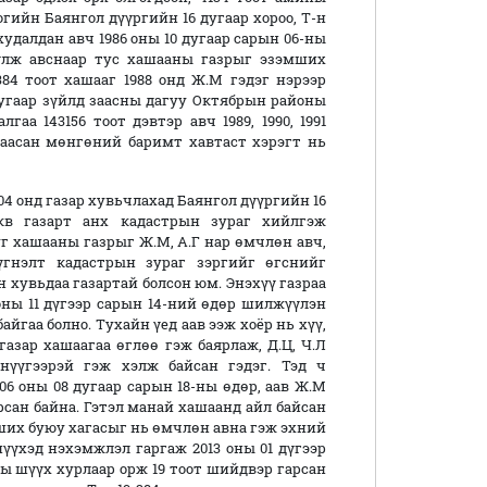
гийн Баянгол дүүргийн 16 дугаар хороо, Т-н
 худалдан авч 1986 оны 10 дугаар сарын 06-ны
үлж авснаар тус хашааны газрыг эзэмших
84 тоот хашааг 1988 онд Ж.М гэдэг нэрээр
дугаар зүйлд заасны дагуу Октябрын районы
аа 143156 тоот дэвтэр авч 1989, 1990, 1991
аасан мөнгөний баримт хавтаст хэрэгт нь
04 онд газар хувьчлахад Баянгол дүүргийн 16
.кв газарт анх кадастрын зураг хийлгэж
г хашааны газрыг Ж.М, А.Г нар өмчлөн авч,
үгнэлт кадастрын зураг зэргийг өгснийг
н хувьдаа газартай болсон юм. Энэхүү газраа
 оны 11 дүгээр сарын 14-ний өдөр шилжүүлэн
байгаа болно. Тухайн үед аав ээж хоёр нь хүү,
газар хашаагаа өглөө гэж баярлаж, Д.Ц, Ч.Л
нүүгээрэй гэж хэлж байсан гэдэг. Тэд ч
06 оны 08 дугаар сарын 18-ны өдөр, аав Ж.М
арсан байна. Гэтэл манай хашаанд айл байсан
мших буюу хагасыг нь өмчлөн авна гэж эхний
шүүхэд нэхэмжлэл гаргаж 2013 оны 01 дүгээр
ы шүүх хурлаар орж 19 тоот шийдвэр гарсан