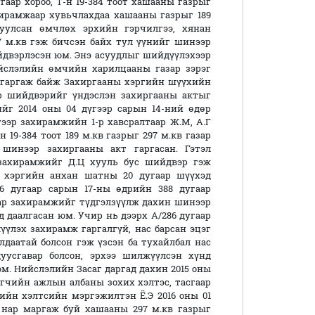
аар хороо, Т-н 19-384 тоот хашааны газрыг
хирамжаар хувьчлахдаа хашааны газрыг 189
уулсан өмчлөх эрхийн гэрчилгээ, хянан
7 м.кв гэж бичсэн байх тул үүнийг шинээр
йдвэрлэсэн юм. Энэ асуудлыг шийдүүлэхээр
ийслэлийн өмчийн харилцааны газар зэрэг
т гаргаж байж Захиргааны хэргийн шүүхийн
эр шийдвэрийг үндэслэн захиргааны актыг
йг 2014 оны 04 дүгээр сарын 14-ний өдөр
гээр захирамжийн 1-р хавсралтаар Ж.М, А.Г
н 19-384 тоот 189 м.кв газрыг 297 м.кв газар
 шинээр захиргааны акт гаргасан. Гэтэл
 захирамжийг Д.Ц хууль бус шийдвэр гэж
ы хэргийн анхан шатны 20 дугаар шүүхэд
6 дугаар сарын 17-ны өдрийн 388 дугаар
ар захирамжийг түдгэлзүүлж дахин шинээр
 даалгасан юм. Учир нь дээрх А/286 дугаар
үүлэх захирамж гаргалгүй, нас барсан эцэг
лдаатай болсон гэж үзсэн ба тухайлбал нас
уусгавар болсон, эрхээ шилжүүлсэн хүнд
юм. Нийслэлийн Засаг даргад дахин 2015 оны
агчийн ажлын албаны зохих хэлтэс, тасгаар
йн хэлтсийн мэргэжилтэн Ё.Э 2016 оны 01
Б нар маргаж буй хашааны 297 м.кв газрыг