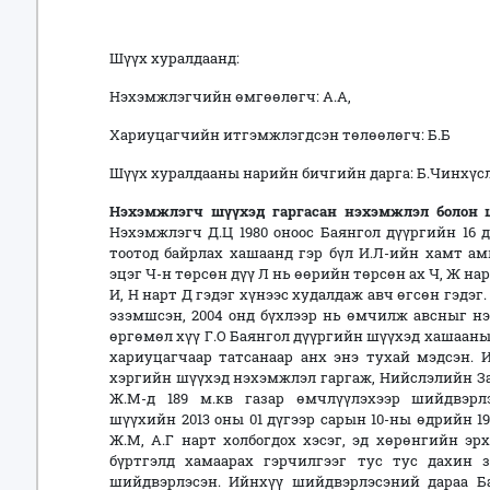
Шүүх хуралдаанд:
Нэхэмжлэгчийн өмгөөлөгч: А.А,
Хариуцагчийн итгэмжлэгдсэн төлөөлөгч: Б.Б
Шүүх хуралдааны нарийн бичгийн дарга: Б.Чинхүсл
Нэхэмжлэгч шүүхэд гаргасан нэхэмжлэл болон
Нэхэмжлэгч Д.Ц 1980 оноос Баянгол дүүргийн 16 
тоотод байрлах хашаанд гэр бүл И.Л-ийн хамт ам
эцэг Ч-н төрсөн дүү Л нь өөрийн төрсөн ах Ч, Ж на
И, Н нарт Д гэдэг хүнээс худалдаж авч өгсөн гэдэг
эзэмшсэн, 2004 онд бүхлээр нь өмчилж авсныг нэ
өргөмөл хүү Г.О Баянгол дүүргийн шүүхэд хашааны
хариуцагчаар татсанаар анх энэ тухай мэдсэн. 
хэргийн шүүхэд нэхэмжлэл гаргаж, Нийслэлийн За
Ж.М-д 189 м.кв газар өмчлүүлэхээр шийдвэр
шүүхийн 2013 оны 01 дүгээр сарын 10-ны өдрийн 
Ж.М, А.Г нарт холбогдох хэсэг, эд хөрөнгийн эр
бүртгэлд хамаарах гэрчилгээг тус тус дахин 
шийдвэрлэсэн. Ийнхүү шийдвэрлэсэний дараа Б