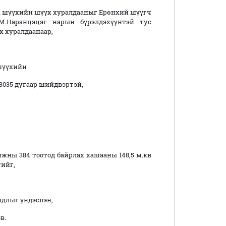
 шүүхийн шүүх хуралдааныг Ерөнхий шүүгч
 М.Наранцэцэг нарын бүрэлдэхүүнтэй тус
 хуралдаанаар,
шүүхийн
03035 дугаар шийдвэртэй,
дамжны 384 тоотод байрлах хашааны 148,5 м.кв
гийг,
длыг үндэслэн,
в.