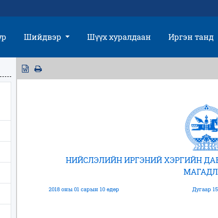
үр
Шийдвэр
Шүүх хуралдаан
Иргэн танд
НИЙСЛЭЛИЙН ИРГЭНИЙ ХЭРГИЙН Д
МАГАДЛ
2018 оны 01 сарын 10 өдөр
Дугаар 15