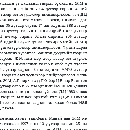
 дахин уг хашааны газрыг бүхэлд нь Ж.М-д
дарга нь 2014 оны 04 дүгээр сарын 14-ний
 газар өмчлүүлэхээр шийдвэрлэсэн тул Д.Ц
хэд дахин нэхэмжлэл гаргаж, Нийслэл дэх
ы 06 дугаар сарын 17-ны өдрийн 388 дугаар
09 дүгээр сарын 01-ний өдрийн 422 дугаар
1 дүгээр сарын 02-ны өдрийн 306 дугаар
ний өдрийн А/286 дугаар захирамжийн Ж.М-д
түдгэлзүүлэхээр шийдвэрлэсэн. Үүний дараа
 эзэмших хүсэлтээ Баянгол дүүргийн газрын
 барсан Ж.М-ийн нэр дээр газар өмчлүүлэх
шөөрч Нийслэлийн газрын алба руу хүсэлт
6 дугаар сарын 13-ны өдрийн А/478 дугаар
в газрын өмчлүүлэхээр шийдвэрлэсэн А/286
Ж.М, А.Г нарын хүү Г.О, бэр Ц.Б нар Баянгол
дугаар сарын 27-ны өдрийн 102/ШШ2017/00839
лгосон нь үндэслэлгүй юм. Д.Ц 1980 оноос
 газрыг өмчлөх эрхтэй тул Д.Ц-г Баянгол
84 тоот хашааны газрын тал хэсэг болох 148.5
ү гэжээ.
ргасан хариу тайлбарт:
Манай аав Ж.М нь
гаанаас 1997 оны 10 дугаар сарын 25-ны
азар эдлэх эрх олгогдсон, 4134 тоот амины