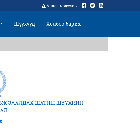
Алдаа мэдээлэх
Шүүхүүд
Холбоо барих
АВЖ ЗААЛДАХ ШАТНЫ ШҮҮХИЙН
АЛ
5