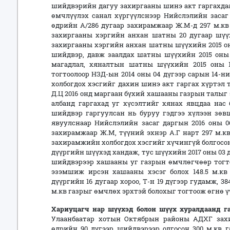
шийдвэрийн дагуу захиргааны шинэ акт гаргахдаа
өмчлүүлэх санал хүргүүлснээр Нийслэлийн засаг 
өдрийн А/286 дугаар захирамжаар Ж.М-д 297 м.кв
захиргааны хэргийн анхан шатны 20 дугаар шүү
захиргааны хэргийн анхан шатны шүүхийн 2015 он
шийдвэр, давж заалдах шатны шүүхийн 2015 оны 
магадлал, хяналтын шатны шүүхийн 2015 оны 1
тогтоолоор НЗД-ын 2014 оны 04 дүгээр сарын 14-
холбогдох хэсгийг дахин шинэ акт гаргах хүртэл 
Д.Ц 2016 онд маргаан бүхий хашааны газрын талыг
албанд гаргахад уг хүсэлтийг хянах явцдаа нас
шийдвэр гаргуулсан нь буруу гэдгээ хүлээн зөв
явуулснаар Нийслэлийн засаг даргын 2016 оны 0
захирамжаар Ж.М, түүний эхнэр А.Г нарт 297 м.к
захирамжийн холбогдох хэсгийг хүчингүй болгосон. 
дүүргийн шүүхэд хандаж, тус шүүхийн 2017 оны 03 
шийдвэрээр хашааны уг газрын өмчлөгчөөр тогтоо
эзэмшиж ирсэн хашааны хэсэг болох 148.5 м.кв
дүүргийн 16 дугаар хороо, Т-н 19 дүгээр гудамж, 3
м.кв газрыг өмчлөх эрхтэй болохыг тогтоож өгнө ү
Хариуцагч
нар
шүүхэд болон шүүх хуралдаанд га
Улаанбаатар хотын Октябрын районы АДХГ захир
өдрийн 90 дүгээр шийдвэрээр олгосон 300 м.кв г