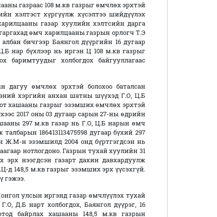
шааны газраас 108 м.кв газрыг өмчлөх эрхтэй
ийн хэлтэст хүргүүлж хүсэлтээ шийдүүлэх
арилцааны газар хуулийн хэлтсийн дарга
л гаргахад өмч харилцааны газрын орлогч Т.Э
 албан бичгээр Баянгол дүүргийн 16 дугаар
 Ц.Б нар бүхлээр нь иргэн Ц 108 м.кв газрыг
ох баримтуудыг холбогдох байгууллагаас
н дагуу өмчлөх эрхтэй болохоо баталсан
эний хэргийн анхан шатны шүүхэд Г.О, Ц.Б
 тоот хашааны газрыг эзэмших өмчлөх эрхтэй
хээс 2017 оны 03 дугаар сарын 27-ны өдрийн
шааны 297 м.кв газар нь Г.О, Ц.Б нарын өмч
 талбарын 186413113475598 дугаар бүхий 297
н Ж.М-н эзэмшилд 2004 онд бүртгэгдсэн нь
аагаар нотлогдоно. Газрын тухай хуулийн 31
их эрх нээгдсэн газарт дахин давхардуулж
Ц-д 148,5 м.кв газрыг эзэмших эрх үүсэхгүй.
ү гэжээ.
Монгол улсын иргэнд газар өмчлүүлэх тухай
.О, Д.Б нарт холбогдох, Баянгол дүүрэг, 16
отод байрлах хашааны 148,5 м.кв газрын