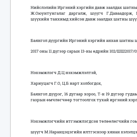
Нийслэлийн Иргэний хэргийн давж заалдах шатны
Ж.Оюунтунгалаг даргалж, шүүгч Г.Даваадорж,
шүүхийн танхимд хийсэн давж заалдах шатны шүүх
Баянгол дүүргийн Иргэний хэргийн анхан шатны 
2017 оны
1
1 дүгээр сарын 13-ны өдрийн 102/ШШ2017/
Нэхэмжлэгч Д.Ц нэхэмжлэлтэй,
Хариуцагч Г.О, Ц.Б нарт холбогдох,
Баянгол дүүрэг, 16 дугаар хороо, Т-н 19 дүгээр гу
газрын өмчлөгчөөр тогтоолгох тухай иргэний хэр
Нэхэмжлэгчийн итгэмжлэгдсэн төлөөлөгчийн гом
шүүгч М.Наранцэцэгийн илтгэснээр хянан хэлэлцэ