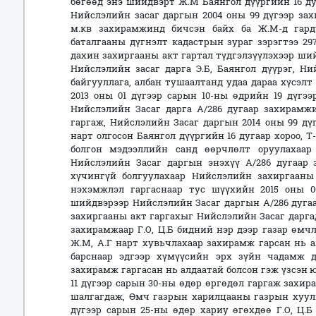
бөгөөд энэ шийдвэрт Ж.М Баянгол дүүргийн 16 дуг
Нийслэлийн засаг даргын 2004 оны 99 дүгээр за
м.кв захирамжинд бичсэн байх ба Ж.М-д гард
баталгааны дүгнэлт кадастрын зураг зэрэгтээ 29
дахин захиргааны акт гартал түдгэлзүүлэхээр ши
Нийслэлийн засаг дарга Э.Б, Баянгол дүүрэг, Н
байгууллага, албан тушаалтанд удаа дараа хүсэл
2013 оны 01 дүгээр сарын 10-ны өдрийн 19 дүгэ
Нийслэлийн Засаг дарга А/286 дугаар захирамжи
гаргаж, Нийслэлийн Засаг даргын 2014 оны 99 дү
нарт олгосон Баянгол дүүргийн 16 дугаар хороо, Т-
болгон мэдээллийн санд өөрчлөлт оруулахаар
Нийслэлийн Засаг даргын энэхүү А/286 дугаар
хүчингүй болгуулахаар Нийслэлийн захиргаан
нэхэмжлэл гаргаснаар тус шүүхийн 2015 оны 0
шийдвэрээр Нийслэлийн Засаг даргын А/286 дуга
захиргааны акт гаргахыг Нийслэлийн Засаг даргад
захирамжаар Г.О, Ц.Б бидний нэр дээр газар өмчл
Ж.М, А.Г нарт хувьчлахаар захирамж гарсан нь а
барснаар эдгээр хүмүүсийн эрх зүйн чадамж д
захирамж гаргасан нь алдаатай болсон гэж үзсэн 
11 дүгээр сарын 30-ны өдөр өргөдөл гаргаж захир
шалгагдаж, Өмч газрын харилцааны газрын хуули
дүгээр сарын 25-ны өдөр хариу өгөхдөө Г.О, Ц.