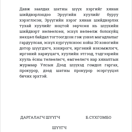
Давж заалдах шатны шүүх хэргийг хянан
шийдвэрлэхдээ Эрүүгийн хуулийг буруу
хэрэглэсэн, Эрүүгийн хэрэг хянан шийдвэрлэх
тухай хуулийг ноцтой зөрчсөн нь шүүхийн
шийдвэрт нөлөөлсөн, эсхүл нөлөөлж болохуйц
нөхцөл байдал тогтоогдсон гэж үзвэл магадлалыг
гардуулсан, эсхүл хүргүүлснээс хойш 30 хоногийн
дотор шүүгдэгч, хохирогч, иргэний нэхэмжлэгч,
иргэний хариуцагч, хуулийн этгээд, тэдгээрийн
хууль ёсны төлөөлөгч, өмгөөлөгч нар хяналтын
журмаар Улсын Дээд шүүхэд гомдол гаргах,
прокурор, дээд шатны прокурор эсэргүүцэл
бичих эрхтэй.
ДАРГАЛАГЧ ШҮҮГЧ Б.СҮХГОМБО
ШҮҮГЧ