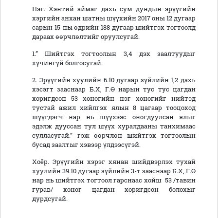
Нэг. Хэнтий аймаг дахь сум дундын эрүүгийн
хэргийн анхан шатны шүүхийн 2017 оны 12 дугаар
сарын 15-ны өдрийн 188 дугаар шийтгэх тогтоолд
дараах өөрчлөлтийг оруулсугай.
1.” Шийтгэх тогтоолын 3,4 дэх заалтуудыг
хүчингүй болгосугай.
2. Эрүүгийн хуулийн 6.10 дугаар зүйлийн 1,2 дахь
хэсэгт зааснаар Б.Х, Г.Ө нарын тус тус цагдан
хоригдсон 53 хоногийн нэг хоногийг нийтэд
тустай ажил хийлгэх ялын 8 цагаар тооцоход
шүүгдэгч нар нь шүүхээс оногдуулсан ялыг
эдэлж дууссан тул шүүх хуралдааны танхимаас
сулласугай.” гэж өөрчлөн шийтгэх тогтоолын
бусад заалтыг хэвээр үлдээсүгэй.
Хоёр. Эрүүгийн хэрэг хянан шийдвэрлэх тухай
хуулийн 39.10 дугаар зүйлийн 3-т зааснаар Б.Х, Г.Ө
нар нь шийтгэх тогтоол гарснаас хойш 53 /тавин
гурав/ хоног цагдан хоригдсон болохыг
дурдсугай.