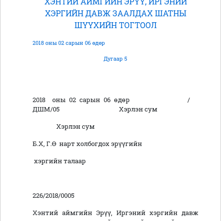
ХЭНТИЙ АЙМГИЙН ЭРҮҮ, ИРГЭНИЙ
ХЭРГИЙН ДАВЖ ЗААЛДАХ ШАТНЫ
ШҮҮХИЙН ТОГТООЛ
2018 оны 02 сарын 06 өдөр
Дугаар 5
2018 оны 02 сарын 06 өдөр /
ДШМ/05 Хэрлэн сум
Хэрлэн сум
Б.Х, Г.Ө нарт холбогдох эрүүгийн
хэргийн талаар
226/2018/0005
Хэнтий аймгийн Эрүү, Иргэний хэргийн давж