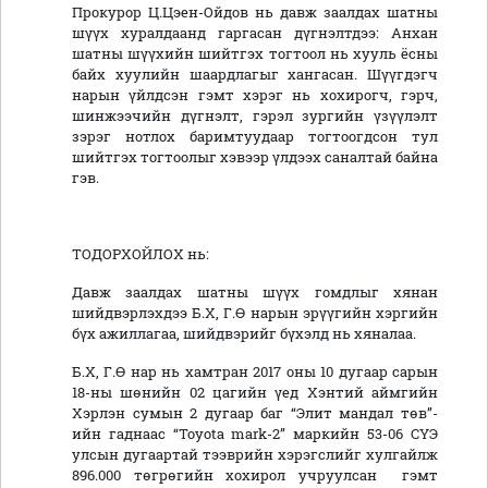
Прокурор Ц.Цэен-Ойдов нь давж заалдах шатны
шүүх хуралдаанд гаргасан дүгнэлтдээ: Анхан
шатны шүүхийн шийтгэх тогтоол нь хууль ёсны
байх хуулийн шаардлагыг хангасан. Шүүгдэгч
нарын үйлдсэн гэмт хэрэг нь хохирогч, гэрч,
шинжээчийн дүгнэлт, гэрэл зургийн үзүүлэлт
зэрэг нотлох баримтуудаар тогтоогдсон тул
шийтгэх тогтоолыг хэвээр үлдээх саналтай байна
гэв.
ТОДОРХОЙЛОХ нь:
Давж заалдах шатны шүүх гомдлыг хянан
шийдвэрлэхдээ Б.Х, Г.Ө нарын эрүүгийн хэргийн
бүх ажиллагаа, шийдвэрийг бүхэлд нь хяналаа.
Б.Х, Г.Ө нар нь хамтран 2017 оны 10 дугаар сарын
18-ны шөнийн 02 цагийн үед Хэнтий аймгийн
Хэрлэн сумын 2 дугаар баг “Элит мандал төв”-
ийн гаднаас “Toyota mark-2” маркийн 53-06 СҮЭ
улсын дугаартай тээврийн хэрэгслийг хулгайлж
896.000 төгрөгийн хохирол учруулсан гэмт