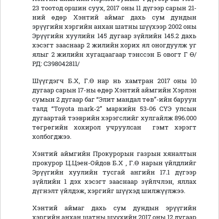
23 тоотод оршин суух, 2017 оны 11 дүгээр сарын 21-
ний өдөр Хэнтий аймаг дахь сум дундын
эрүүгийн хэргийн анхан шатны шүүхээр 2002 оны
Эрүүгийн хуулийн 145 дугаар зүйлийн 145.2 дахь
хэсэгт зааснаар 2 жилийн хорих ял оногдуулж уг
ялыг 2 жилийн хугацаагаар тэнссэн Б овогт Г Ө/
РД: СЗ98042811/
Шүүгдэгч Б.Х, Г.Ө нар нь хамтран 2017 оны 10
дугаар сарын 17-ны өдөр Хэнтий аймгийн Хэрлэн
сумын 2 дугаар баг “Элит мандал төв”-ийн баруун
талд “Toyota mark-2” маркийн 53-06 СҮЭ улсын
дугаартай тээврийн хэрэгслийг хулгайлж 896.000
төгрөгийн хохирол учруулсан гэмт хэрэгт
холбогджээ.
Хэнтий аймгийн Прокурорын газрын хяналтын
прокурор Ц.Цэен-Ойдов Б.Х , Г.Ө нарын үйлдлийг
Эрүүгийн хуулийн тусгай ангийн 17.1 дүгээр
зүйлийн 1 дэх хэсэгт зааснаар зүйлчлэн, яллах
дүгнэлт үйлдэж, хэргийг шүүхэд шилжүүлжээ.
Хэнтий аймаг дахь сум дундын эрүүгийн
хэргийн анхан шатны шүүхийн 2017 оны 12 дугаар