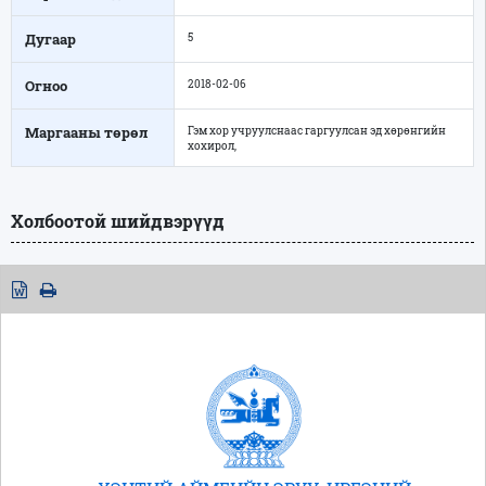
Дугаар
5
Огноо
2018-02-06
Маргааны төрөл
Гэм хор учруулснаас гаргуулсан эд хөрөнгийн
хохирол,
Холбоотой шийдвэрүүд