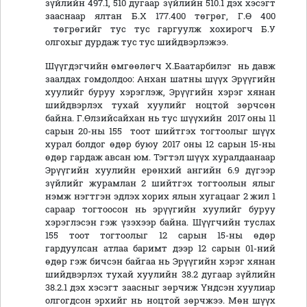
зүйлийн 497.1, 510 дугаар зүйлийн 510.1 дэх хэсэгт
зааснаар ялтан Б.Х 177.400 төгрөг, Г.Ө 400
төгрөгийг тус тус гаргуулж хохирогч Б.У
олгохыг дурдаж тус тус шийдвэрлэжээ.
Шүүгдэгчийн өмгөөлөгч Х.Баатарбилэг нь давж
заалдах гомдолдоо: Анхан шатны шүүх Эрүүгийн
хуулийг буруу хэрэглэж, Эрүүгийн хэрэг хянан
шийдвэрлэх тухай хуулийг ноцтой зөрчсөн
байна. Г.Өлзийсайхан нь тус шүүхийн 2017 оны 11
сарын 20-ны 155 тоот шийтгэх тогтоолыг шүүх
хурал болдог өдөр буюу 2017 оны 12 сарын 15-ны
өдөр гардаж авсан юм. Тэгтэл шүүх хуралдаанаар
Эрүүгийн хуулийн ерөнхий ангийн 6.9 дүгээр
зүйлийг журамлан 2 шийтгэх тогтоолын ялыг
нэмж нэгтгэн эдлэх хорих ялын хугацааг 2 жил 1
сараар тогтоосон нь эрүүгийн хуулийг буруу
хэрэглэсэн гэж үзэхээр байна. Шүүгчийн туслах
155 тоот тогтоолыг 12 сарын 15-ны өдөр
гардуулсан атлаа баримт дээр 12 сарын 01-ний
өдөр гэж бичсэн байгаа нь Эрүүгийн хэрэг хянан
шийдвэрлэх тухай хуулийн 38.2 дугаар зүйлийн
38.2.1 дэх хэсэгт заасныг зөрчиж Үндсэн хуулиар
олгогдсон эрхийг нь ноцтой зөрчжээ. Мөн шүүх