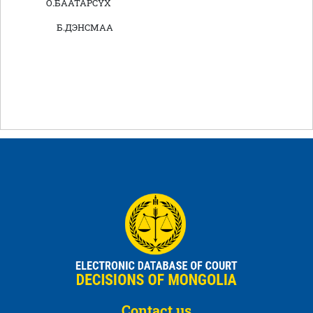
О.БААТАРСҮХ
Б.ДЭНСМАА
Contact us