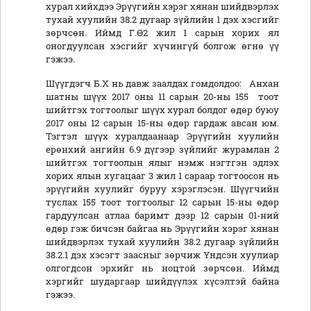
хурал хийхдээ Эрүүгийн хэрэг хянан шийдвэрлэх
тухай хуулийн 38.2 дугаар зүйлийн 1 дэх хэсгийг
зөрчсөн. Иймд Г.Ө2 жил 1 сарын хорих ял
оногдуулсан хэсгийг хүчингүй болгож өгнө үү
гэжээ.
Шүүгдэгч Б.Х нь давж заалдах гомдолдоо: Анхан
шатны шүүх 2017 оны 11 сарын 20-ны 155 тоот
шийтгэх тогтоолыг шүүх хурал болдог өдөр буюу
2017 оны 12 сарын 15-ны өдөр гардаж авсан юм.
Тэгтэл шүүх хуралдаанаар Эрүүгийн хуулийн
ерөнхий ангийн 6.9 дүгээр зүйлийг журамлан 2
шийтгэх тогтоолын ялыг нэмж нэгтгэн эдлэх
хорих ялын хугацааг 3 жил 1 сараар тогтоосон нь
эрүүгийн хуулийг буруу хэрэглэсэн. Шүүгчийн
туслах 155 тоот тогтоолыг 12 сарын 15-ны өдөр
гардуулсан атлаа баримт дээр 12 сарын 01-ний
өдөр гэж бичсэн байгаа нь Эрүүгийн хэрэг хянан
шийдвэрлэх тухай хуулийн 38.2 дугаар зүйлийн
38.2.1 дэх хэсэгт заасныг зөрчиж Үндсэн хуулиар
олгогдсон эрхийг нь ноцтой зөрчсөн. Иймд
хэргийг шударгаар шийдүүлэх хүсэлтэй байна
гэжээ.