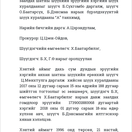
заалдах шатны шүүхийн эрүүгийн хэргийн шүүх
хуралдааныг шүүгч Б.Сүхгомбо даргалж, шүүгч
О.Баатарсүх, Б.Дэнсмаа нарын бүрэлдэхүүнтэй
шүүх хуралдааны “А” танхимд,
Нарийн бичгийн дарга: А.Цэрэндулам,
Прокурор: Ц.Цэен-Ойдов,
Шүүгдэгчийн өмгөөлөгч: Х.Баатарбилэг,
Шүүгдэгч: Б.Х, Г.Ө нарыг оролцуулан
Хэнтий аймаг дахь сум дундын эрүүгийн
хэргийн анхан шатны шүүхийн ерөнхий шүүгч
Ц.Мөнхтулга даргалж хийсэн шүүх хуралдааны
2017 оны 12 дугаар сарын 15-ны өдрийн 188 дугаар
шийтгэх тогтоолыг эс зөвшөөрч, шүүгдэгч Б.Х,
өмгөөлөгч Х.Баатарбилэг нарын давж заалдах
гомдлоор эрүүгийн 1739001880068 дугаартай
хэргийг 2018 оны 01 дүгээр сарын 18-ны өдөр
хүлээн авч, шүүгч Б.Дэнсмаагийн илтгэснээр
хянан хэлэлцэв.
Хэнтий аймагт 1996 онд төрсөн, 21 настай,