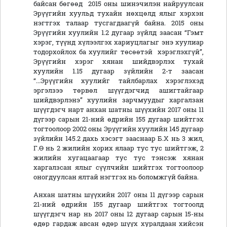
байсан бөгөөд 2015 оны шинэчилэн найруулсан
Эрүүгийн хуульд тухайн нөхцөлд ялыг хэрхэн
нэгтгэх талаар тусгагдаагүй байна. 2015 оны
Эрүүгийн хуулийн 1.2 дугаар зүйлд заасан “Гэмт
хэрэг, түүнд хүлээлгэх хариуцлагыг энэ хуулиар
тодорхойлох ба хуулийг төсөөтэй хэрэглэхгүй”,
Эрүүгийн хэрэг хянан шийдвэрлэх тухай
хуулийн 1.15 дугаар зүйлийн 2-т заасан
“...Эрүүгийн хуулийг тайлбарлах хэрэглэхэд
эргэлзээ төрвөл шүүгдэгчид ашигтайгаар
шийдвэрлэнэ” хуулийн зарчмуудыг харгалзан
шүүгдэгч нарт анхан шатны шүүхийн 2017 оны 11
дүгээр сарын 21-ний өдрийн 155 дугаар шийтгэх
тогтоолоор 2002 оны Эрүүгийн хуулийн 145 дугаар
зүйлийн 145.2 дахь хэсэгт зааснаар Б.Х нь 3 жил,
Г.Ө нь 2 жилийн хорих ялаар тус тус шийтгэж, 2
жилийн хугацаагаар тус тус тэнсэж хянан
харгалзсан ялыг сүүлчийн шийтгэх тогтоолоор
оногдуулсан ялтай нэгтгэх нь боломжгүй байна.
Анхан шатны шүүхийн 2017 оны 11 дүгээр сарын
21-ний өдрийн 155 дугаар шийтгэх тогтоолд
шүүгдэгч нар нь 2017 оны 12 дугаар сарын 15-ны
өдөр гардаж авсан өдөр шүүх хуралдаан хийсэн