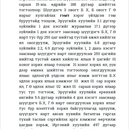
сарын 15-ны өдрийн 188 дугаар шийтгэх
тогтоолоор: Шүүгдэгч З овогт Б Х, Б овогт Г Ө
нарыг хулгайлах
гэмт
хэрэг үйлдсэн гэм
буруутайд тооцож, Эрүүгийн хуулийн 3.1 дүгээр
зүйлийн 1 дэх хэсгийг журамлан 17.1 дүгээр
зүйлийн 1 дэх хэсэгт зааснаар шүүгдэгч Б.Х, Г.Ө
нарт тус бүр 250 цаг нийтэд тустай ажил хийлгэх
ял оногдуулж, Эрүүгийн хуулийн 6.8 дугаар
зүйлийн 2.2, 6.9 дүгээр зүйлийн 1, 2 дахь хэсэгт
зааснаар шүүгдэгч нарт оногдуулсан 250 цагийн
нийтэд тустай ажил хийлгэх ялын 8 цагийг 01
хоног хорих ялаар тооцож 31 хоног хорих ял, үүн
дээр өмнөх шийтгэх тогтоолоор оногдуулсан
ялаас эдлээгүй үлдсэн ялыг нэмж нэгтгэн Б.Х
эдлэх хорих ялын хэмжээг 03 жил 01 сар хорих
ял, Г.Ө эдлэх ялыг 02 жил 01 сарын хорих ялаар
тус тус тогтоож, Эрүүгийн хуулийн ерөнхий
ангийн 5.6 дугаар зүйлийн 4 дэх хэсэгт зааснаар
шүүгдэгч Б.Х, Г.Ө нарт оногдуулсан хорих ялыг
тус бүр нээлттэй хорих байгууллагад эдлүүлж,
шүүгдэгч нарт авсан хувийн баталгаа гаргах
тухай таслан сэргийлэх арга хэмжээг өөрчилж
цагдан хорьж, Иргэний хуулийн 497 дугаар