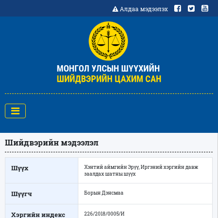
Алдаа мэдээлэх
Шийдвэрийн мэдээлэл
Шүүх
Хэнтий аймгийн Эрүү, Иргэний хэргийн давж
заалдах шатны шүүх
Шүүгч
Борын Дэнсмаа
Хэргийн индекс
226/2018/0005/И