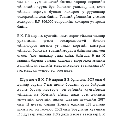
тал нь шууд санаатай бөгөөд тэрээр өөрсдийн
үйлдлийн хууль бус болохыг ухамсарлаж, хүсч
үйлдэн зориуд бусдад хохирол учруулснаар
тодорхойлогдож байна. Тэдний үйлдлийн улмаас
хохирогч Б.У 896.000 төгрөгийн хохирол учирсан
байна.
Б.Х, Г.Ө нар нь хулгайн гэмт хэрэг үйлдэх талаар
урьдчилан үгсэн тохиролцоогүй боловч
үйлдлээрээ нэгдэн уг гэмт хэргийг хамтран
үйлдсэн болох нь тэдний мөрдөн байцаалтын үед
өгсөн “хот явахаар унаа хайж байгаад Ө нь Х
машин бариад замын хашлага мөргөхөд машин
хулгайлсан гэдгийг мэдсэн хэрнээ татгалзаагүй”
гэх мэдүүлгүүдээр тогтоогджээ.
Шүүгдэгч Б.Х, Г.Ө нарын Б.Б бүлэглэн 2017 оны 6
дугаар сарын 7-ны шөнө бусдын орон байранд
хууль бусаар нэвтэрч эд зүйлийг хулгайлсан
үйлдэлд нь Хэнтий аймаг дахь сум дундын
эрүүгийн хэргийн анхан шатны шүүхийн 2017
оны 11 дүгээр сарын 21-ний өдрийн 155 дугаар
шийтгэх тогтоолоор 2002 оны Эрүүгийн хуулийн
145 дугаар зүйлийн 145.2 дахь хэсэгт зааснаар Б.Х