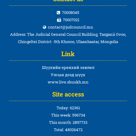
70008045
70007021
contact@judcouncil.mn
Address: The Judicial General Council Building, Tasganii Ovoo,
Chingeltei District -5th Khoroo, Ulaanbaatar, Mongolia
Link
Шүүхийн ерөнхий зөвлөл
Улсын дээд шүүх
www.live.shuukh.mn
Site access
Today: 62361
This week: 596734
This month: 2897733
Total: 48026472