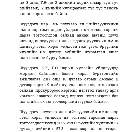
нь 3 жил, Г.Ө нь 2 жилийн хорих ялаар тус тус
шийтгэж, 2 жилийн хугацаагаар тус тус тэнсэж
хянан харгалзсан байна.
Шүүгдэгч нар нь шүүхээр ял шийтгүүлэхийн
өмнө өөр гэмт хэрэг үйлдсэн нь тогтоол гарсны
дараа тогтоогдсон байхад анхан шатны шүүх
ялтанд оногдуулсан ялыг эдэлж дуусахын өмнө
шинээр гэмт хэрэг үйлдсэн гэж үзэж Эрүүгийн
хуулийн 6.9 дүгээр зүйлийг журамлан ялыг
нэгтгэсэн нь буруу болжээ.
Шүүгдэгч Б.Х, Г.Ө нарын хулгайн үйлдлүүдэд
мөрдөн байцаалт болон хэрэг бүртгэлтийн
ажиллагаа 2017 оны 10 дугаар сарын 23-наас 11
дүгээр сарын 9-нийг хүртэл нэгэн зэрэг явагдаж
байхад прокуророос хэргийг нэгтгэх талаар арга
хэмжээ аваагүй бөгөөд хэрвээ нэгтгэгдсэн бол
нэг шийтгэх тогтоолоор шийтгүүлэх байжээ.
Шүүгдэгч шүүхээр ял шийтгүүлэхийн өмнө өөр
гэмт хэрэг үйлдсэн нь тогтоол гарсаны дараа
тогтоогдвол түүнд 2002 оны Эрүүгийн хуулийн 57
дугаар зүйлийн 57.3-т зааснаар ял нэгтгэдэг