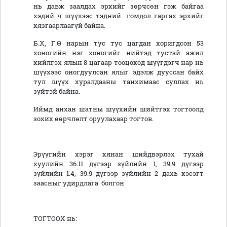
нь давж заалдах эрхийг зөрчсөн гэж байгаа
хэдий ч шүүхээс тэдний гомдол гаргах эрхийг
хязгаарлаагүй байна.
Б.Х, Г.Ө нарын тус тус цагдан хоригдсон 53
хоногийн нэг хоногийг нийтэд тустай ажил
хийлгэх ялын 8 цагаар тооцоход шүүгдэгч нар нь
шүүхээс оногдуулсан ялыг эдэлж дууссан байх
тул шүүх хуралдааны танхимаас суллах нь
зүйтэй байна.
Иймд анхан шатны шүүхийн шийтгэх тогтоолд
зохих өөрчлөлт оруулахаар тогтов.
Эрүүгийн хэрэг хянан шийдвэрлэх тухай
хуулийн 36.11 дүгээр зүйлийн 1, 39.9 дүгээр
зүйлийн 1.4, 39.9 дүгээр зүйлийн 2 дахь хэсэгт
заасныг удирдлага болгон
ТОГТООХ нь: