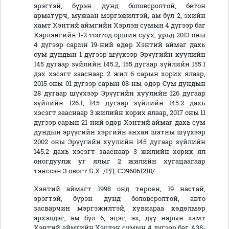
эрэгтэй, бүрэн дунд боловсролтой, бетон
арматурч, мужаан мэргэжилтэй, ам бүл 2, эхийн
хамт Хэнтий аймгийн Хэрлэн сумын 4 дүгээр баг
Хэрлэнгийн 1-2 тоотод оршин суух, урьд 2013 оны
4 дүгээр сарын 19-ний өдөр Хэнтий аймаг дахь
сум дундын 1 дүгээр шүүхээр Эрүүгийн хуулийн
145 дугаар зүйлийн 145.2, 155 дугаар зүйлийн 155.1
дэх хэсэгт зааснаар 2 жил 6 сарын хорих ялаар,
2015 оны 01 дүгээр сарын 08-ны өдөр Сум дундын
28 дугаар шүүхээр Эрүүгийн хуулийн 126 дугаар
зүйлийн 126.1, 145 дугаар зүйлийн 145.2 дахь
хэсэгт зааснаар 3 жилийн хорих ялаар, 2017 оны 11
дүгээр сарын 21-ний өдөр Хэнтий аймаг дахь сум
дундын эрүүгийн хэргийн анхан шатны шүүхээр
2002 оны Эрүүгийн хуулийн 145 дугаар зүйлийн
145.2 дахь хэсэгт зааснаар 3 жилийн хорих ял
оногдуулж уг ялыг 2 жилийн хугацаагаар
тэнссэн З овогт Б.Х /РД: СЭ96061210/
Хэнтий аймагт 1998 онд төрсөн, 19 настай,
эрэгтэй, бүрэн дунд боловсролтой, авто
засварчин мэргэжилтэй, хувиараа хөдөлмөр
эрхэлдэг, ам бүл 6, эцэг, эх, дүү нарын хамт
Хэнтий аймгийн Хэрлэн сумын 4 дүгээр баг А38-