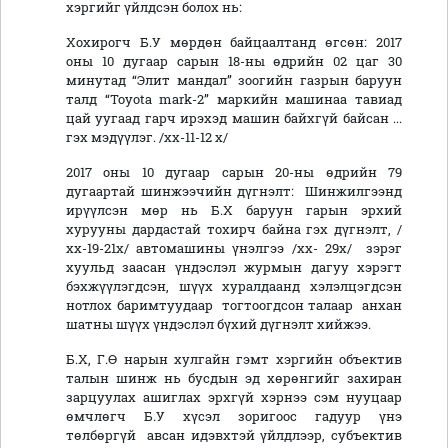
хэргийг үйлдсэн болох нь:
Хохирогч Б.У мөрдөн байцаалтанд өгсөн: 2017
оны 10 дугаар сарын 18-ны өдрийн 02 цаг 30
минутад “Элит мандал” зоогийн газрын баруун
талд “Toyota mark-2” маркийн машинаа тавиад
цай уугаад гарч ирэхэд машин байхгүй байсан ...
гэх мэдүүлэг. /хх-11-12 х/
2017 оны 10 дугаар сарын 20-ны өдрийн 79
дугаартай шинжээчийн дүгнэлт: Шинжилгээнд
ирүүлсэн мөр нь Б.Х баруун гарын эрхий
хурууны дардастай тохирч байна гэх дүгнэлт, /
хх-19-21х/ автомашины үнэлгээ /хх- 29х/ зэрэг
хуульд заасан үндэслэл журмын дагуу хэрэгт
бэхжүүлэгдсэн, шүүх хуралдаанд хэлэлцэгдсэн
нотлох баримтуудаар тогтоогдсон талаар анхан
шатны шүүх үндэслэл бүхий дүгнэлт хийжээ.
Б.Х, Г.Ө нарын хулгайн гэмт хэргийн объектив
талын шинж нь бусдын эд хөрөнгийг захиран
зарцуулах ашиглах эрхгүй хэрнээ сэм нууцаар
өмчлөгч Б.У хүсэл зоригоос гадуур үнэ
төлбөргүй авсан идэвхтэй үйлдлээр, субъектив