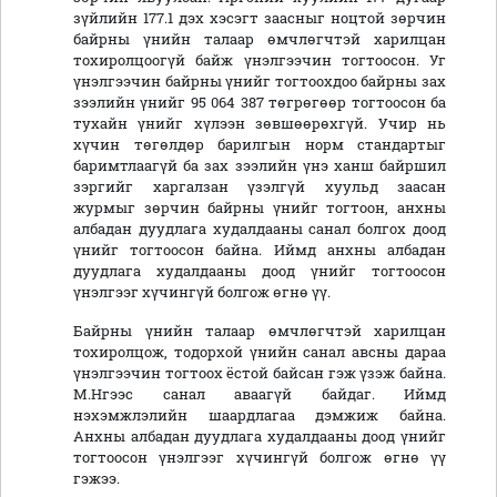
зүйлийн 177.1 дэх хэсэгт заасныг ноцтой зөрчин
байрны үнийн талаар өмчлөгчтэй харилцан
тохиролцоогүй байж үнэлгээчин тогтоосон. Уг
үнэлгээчин байрны үнийг тогтоохдоо байрны зах
зээлийн үнийг 95 064 387 төгрөгөөр тогтоосон ба
тухайн үнийг хүлээн зөвшөөрөхгүй. Учир нь
хүчин төгөлдөр барилгын норм стандартыг
баримтлаагүй ба зах зээлийн үнэ ханш байршил
зэргийг харгалзан үзэлгүй хуульд заасан
журмыг зөрчин байрны үнийг тогтоон, анхны
албадан дуудлага худалдааны санал болгох доод
үнийг тогтоосон байна. Иймд анхны албадан
дуудлага худалдааны доод үнийг тогтоосон
үнэлгээг хүчингүй болгож өгнө үү.
Байрны үнийн талаар өмчлөгчтэй харилцан
тохиролцож, тодорхой үнийн санал авсны дараа
үнэлгээчин тогтоох ёстой байсан гэж үзэж байна.
М.Нгээс санал аваагүй байдаг. Иймд
нэхэмжлэлийн шаардлагаа дэмжиж байна.
Анхны албадан дуудлага худалдааны доод үнийг
тогтоосон үнэлгээг хүчингүй болгож өгнө үү
гэжээ.