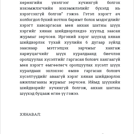
хөрөнгийн үнэлгээг хүчингүй болгох
нэхэмжлэгчийн нэхэмжлэлийг бүхэлд нь
хэрэгсэхгүй болгов” гэжээ. Гэтэл хэрэгт ач
холбогдол бүхий нотлох баримт болох мэдэгдлийг
хэрэгт хавсаргасан мөн анхан шатны шүүх
хэргийг хянан шийдвэрлэхдээ хуульд заасан
журмыг зөрчсөн. Иргэний хэрэг шүүхэд хянан
шийдвэрлэх тухай хуулийн 6 дугаар зүйлд
зааснаар мэтгэлцэх зарчмыг хангаж
хариуцагчийг шүүх хуралдаанд биечлэн
оролцуулах хүсэлтийг гаргасан боловч хангаагүй
мөн хэрэгт өмгөөлөгч оролцуулах хүсэлт шүүх
хуралдаан эхлэхээс өмнө гаргасан боловч
хүсэлтүүдийг аваагүй хэрэг хянан шийдвэрлэх
ажиллагааны журмыг зөрчсөн. Иймд шүүхийн
шийдвэрийг хүчингүй болгож, анхан шатны
шүүхэд буцааж өгнө үү гэжээ.
ХЯНАВАЛ: