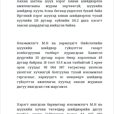
Анхан шатны шүүх хэрэг хянан шийдвэрлэх
ажиллагааны журам зөрчөөгүй, шүүхийн
шийдвэр хууль ёсны бөгөөд үндэслэл бүхий байх
Иргэний хэрэг шүүхэд хянан шийдвэрлэх тухай
хуулийн 116 дугаар зүйлийн 116.2 дахь хэсэгт
заасан шаардлагад нийцсэн байна.
Нэхэмжлэгч М.Н нь хариуцагч Нийслэлийн
шүүхийн шийдвэр гүйцэтгэх газарт
холбогдуулан төлбөрт хураагдсан Баянгол
дүүргийн 20 дугаар хороо Өнөр хорооллын 45
дугаар байрны 18 тоот 53.5 м.кв талбайтай 2 өрөө
орон сууцыг 95 064 387 төгрөгөөр үнэлсэн
үнэлгээг хүчингүй болгуулах тухай нэхэмжлэл
гаргасныг, хариуцагч эс зөвшөөрч шийдвэр
гүйцэтгэх ажиллагаа хуульд заасан журмын
дагуу явагдсан гэж маргажээ.
Хэрэгт авагдсан баримтаар нэхэмжлэгч М.Н нь
шүүхийн хүчин төгөлдөр шийдвэрийн дагуу