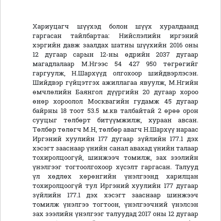
Хариуцагч шүүхэд болон шүүх хуралдаанд
гаргасан тайлбартаа: Нийслэлийн иргэний
хэргийн давж заалдах шатны шүүхийн 2016 оны
12 дугаар сарын 12-ны өдрийн 2037 дугаар
магадлалаар М.Нгээс 54 427 950 төгрөгийг
гаргуулж, Н.Шархүүд олгохоор шийдвэрлэсэн.
Шийдвэр гүйцэтгэх ажиллагаа явуулж, М.Нгийн
өмчлөлийн Баянгол дүүргийн 20 дугаар хороо
өнөр хороолол Москвагийн гудамж 45 дугаар
байрны 18 тоот 53.5 м.кв талбайтай 2 өрөө орон
сууцыг төлбөрт битүүмжилж, хураан авсан.
Төлбөр төлөгч М.Н, төлбөр авагч Н.Шархүү нараас
Иргэний хуулийн 177 дугаар зүйлийн 177.1 дэх
хэсэгт зааснаар үнийн санал авахад үнийн талаар
тохиролцоогүй, шинжээч томилж, зах зээлийн
үнэлгээг тогтоолгохоор хүсэлт гаргасан. Талууд
үл хөдлөх хөрөнгийн үнэлгээнд харилцан
тохиролцоогүй тул Иргэний хуулийн 177 дугаар
зүйлийн 177.1 дэх хэсэгт зааснаар шинжээч
томилж үнэлгээ тогтоон, үнэлгээчний үнэлсэн
зах зээлийн үнэлгээг талуудад 2017 оны 12 дугаар