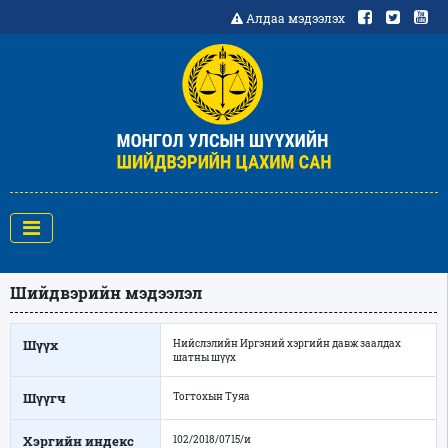
Алдаа мэдээлэх
Шийдвэрийн мэдээлэл
Шүүх
Нийслэлийн Иргэний хэргийн давж заалдах
шатны шүүх
Шүүгч
Тогтохын Туяа
Хэргийн индекс
102/2018/0715/и