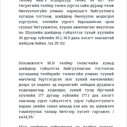
төлбөр авагч Н.Шархүүд төлөх 54 427 950
төгрөгийн төлбөр төлөх үүргээ сайн дураар төлж
биелүүлээгүйн улмаас хариуцагч байгууллага
хугацаа тогтоож, шийдвэр биелүүлэх мэдэгдэл
хүргүүлэх, зээлийн үүрэгт барьцаалсан орон
сууцыг битүүмжлэх, хураах ажиллагааг явуулсан
нь Шүүхийн шийдвэр гүйцэтгэх тухай хуулийн
36 дугаар зүйлийн 36.1, 36.5 дахь хэсэгт заасантай
нийцэж байна. /хх 25-32/
Нэхэмжлэгч М.Н төлбөр төлөгчийн хувьд
шийдвэр гүйцэтгэх байгууллагаас тогтоосон
хугацаанд төлбөрийг төлөөгүйн улмаас түүний
өмчлөлд бүртгэгдсэн /нэг хүний өмчлөлийн/
дээрх үл хөдлөх эд хөрөнгийг албадан дуудлага
худалдаагаар худалдах, үүний тулд Иргэний
хуулийн 177 дугаар зүйлийн 177.1 дэх хэсэгт
зааснаар үүрэг гүйцэтгэгч, үүрэг гүйцэтгүүлэгч
нараас үнийн санал авахад хэн аль нь шинжээч
томилуулах талаар бичгээр хүсэлт гаргажээ. /
хх34,35/
Мөн шийдвэр гүйцэтгэгч нь төлбөр төлөгч,