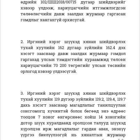
өдрийн 102/ШШ2018/00715 дугаар шийдвэрийг
хэвээр үлдээж, хариуцагчийн итгэмжлэгдсэн
төлөөлөгчийн давж заалдах журмаар гаргасан
гомдлыг хангахгүй орхисугай.
2. Иргэний хэрэг шүүхэд хянан шийдвэрлэх
тухай хуулийн 162 дугаар зүйлийн 162.4 дэх
хэсэгт зааснаар давж заалдах журмаар гомдол
гаргахад улсын тэмдэгтийн хураамжид төлсөн
хариуцагчийн 70 200 төгрөгийг улсын төсвийн
орлогод хэвээр үлдээсүгэй.
3. Иргэний хэрэг шүүхэд хянан шийдвэрлэх
тухай хуулийн 119 дүгээр зүйлийн 119.2, 119.4, 119.7
дахь хэсэгт зааснаар магадлалыг танилцуулан
сонсгомогц хүчинтэй болох бөгөөд энэ өдрөөс
тооцон 7 хоног өнгөрснөөс хойш 14 хоногийн
дотор шүүх хуралдаанд оролцсон талууд шүүхэд
хүрэлцэн ирж магадлалыг гардан авах, энэхүү
үүргээ биелүүлээгүй нь хяналтын журмаар