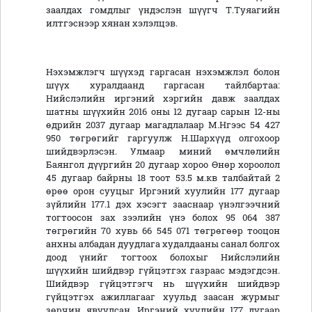
заалдах гомдлыг үндэслэн шүүгч Т.Туяагийн
илтгэснээр хянан хэлэлцэв.
Нэхэмжлэгч шүүхэд гаргасан нэхэмжлэл болон
шүүх хуралдаанд гаргасан тайлбартаа:
Нийслэлийн иргэний хэргийн давж заалдах
шатны шүүхийн 2016 оны 12 дугаар сарын 12-ны
өдрийн 2037 дугаар магадлалаар М.Нгээс 54 427
950 төгрөгийг гаргуулж Н.Шархүүд олгохоор
шийдвэрлэсэн. Улмаар миний өмчлөлийн
Баянгол дүүргийн 20 дугаар хороо Өнөр хороолол
45 дугаар байрны 18 тоот 53.5 м.кв талбайтай 2
өрөө орон сууцыг Иргэний хуулийн 177 дугаар
зүйлийн 177.1 дэх хэсэгт зааснаар үнэлгээчний
тогтоосон зах зээлийн үнэ болох 95 064 387
төгрөгийн 70 хувь 66 545 071 төгрөгөөр тооцон
анхны албадан дуудлага худалдааны санал болгох
доод үнийг тогтоох болохыг Нийслэлийн
шүүхийн шийдвэр гүйцэтгэх газраас мэдэгдсэн.
Шийдвэр гүйцэтгэгч нь шүүхийн шийдвэр
гүйцэтгэх ажиллагааг хуульд заасан журмыг
зөрчин явуулсан. Иргэний хуулийн 177 дугаар