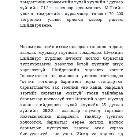
тэмдэгтийн хураамжийн тухай хуулийн 7 дугаар
зүйлийн 7.1.2-т зааснаар нэхэмжлэгч М.Нгийн
улсын тэмдэгтийн хураамжид төлсөн 70 200
төгрөгийг улсын орлогод хэвээр үлдээж
шийдвэрлэжээ.
Нэхэмжлэгчийн итгэмжлэгдсэн төлөөлөгч давж
заалдах журмаар гаргасан гомдолдоо: Шүүхийн
шийдвэрт дурдсан дүгнэлт нотлох баримтад
тулгуурлаагүй, хэрэглэх ёстой хуулийг шүүх
хэрэглээгүй. Шийдвэрийн үндэслэх хэсэгт
“нэхэмжлэгч нь шинжээч үнэлгээ тогтоохдоо
“хүчин төгөлдөр барилгын норм стандартыг
баримтлаагүй, зах зээлийн үнэ ханш, байршил
зэргийг харгалзан үзээгүй” гэсэн тайлбараа
баримтаар нотлоогүй тул Иргэний хэрэг шүүхэд
хянан шийдвэрлэх тухай хуулийн 25 дугаар
зүйлийн 25.2.2-т зааснаар шүүхэд гаргасан
нэхэмжлэлийн шаардлага, тайлбар түүнтэй
холбоотой, баримтыг өөрөө нотлох, нотлох
баримтыг цуглуулах гаргаж өгөх үүргээ
биелүүлээгүй гэж үзнэ. Иймд үл хөдлөх эд