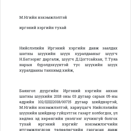
М.Нгийн н
эхэмжлэлтэй
иргэний хэргийн тухай
Нийслэлийн Иргэний хэргийн давж заалдах
шатны шүүхийн шүүх хуралдааныг шүүгч
Н.Батзориг даргалж, шүүгч Д.Цогтсайхан, Т.Туяа
нарын бүрэлдэхүүнтэй тус шүүхийн шүүх
хуралдааны танхимд хийж,
Баянгол дүүргийн Иргэний хэргийн анхан
шатны шүүхийн 2018 оны 03 дугаар сарын 05-ны
өдрийн 102/ШШ2018/00715 дугаар шийдвэртэй,
М.Нгийн нэхэмжлэлтэй, хариуцагч Нийслэлийн
шүүхийн шийдвэр гүйцэтгэх газарт холбогдох, үл
хөдлөх эд хөрөнгийн үнэлгээг хүчингүй болгох
тухай иргэний хэргийг нэхэмжлэгчийн
итгэмжлэгдсэн төлөөлөгчийн гаргасан давж