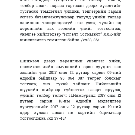
төлбөр авагч нараас гаргасан дээрх хүсэлтийг
тусгасан тэмдэглэл үйлдэж, тэдгээрийн гарын
үсгээр баталгаажуулснаар талууд үнийн талаар
харилцан тохиролцоогүй гэж үзэж, тухайн эд
хөрөнгийн зах зээлийн үнийг тогтоолгож,
үнэлгээ хийлгэхээр “Итгэлт Эстимэйт” ХХК-ийг
шинжээчээр томилсон байна. /хх33, 36/
Шинжээч дээрх хөрөнгийн үнэлгээг хийж,
нэхэмжлэгчийн өмчлөлийн орон сууцны зах
зээлийн үнэ 2017 оны 12 дугаар сарын 09-ний
өдрийн байдлаар 95 064 387 төгрөг болохыг
тогтоож, энэ тухай тайланг Нийслэлийн
шүүхийн шийдвэр гүйцэтгэх газарт ирүүлж,
үүнийг төлбөр төлөгч Л.Нямсүрэнд 2017 оны 12
дугаар сарын 18-ны өдрийн мэдэгдлээр
хүргүүлснийг 2017 оны 12 дугаар сарын 19-ний
өдөр хүлээн авсан нь хэргийн баримтаар
тогтоогджээ. /хх 37-45/