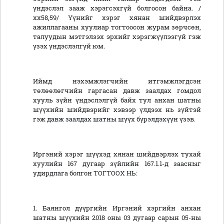
үндэслэл зааж хэрэгсэхгүй болгосон байна. /
хх58,59/ Үүнийг хэрэг хянан шийдвэрлэх
ажиллагааны хуулиар тогтоосон журам зөрчсөн,
талуудын мэтгэлзэх эрхийг хэрэгжүүлээгүй гэж
үзэх үндэслэлгүй юм.
Иймд нэхэмжлэгчийн итгэмжлэгдсэн
төлөөлөгчийн гаргасан давж заалдах гомдол
хууль зүйн үндэслэлгүй байх тул анхан шатны
шүүхийн шийдвэрийг хэвээр үлдээх нь зүйтэй
гэж давж заалдах шатны шүүх бүрэлдэхүүн үзэв.
Иргэний хэрэг шүүхэд хянан шийдвэрлэх тухай
хуулийн 167 дугаар зүйлийн 167.1.1-д заасныг
удирдлага болгон ТОГТООХ НЬ:
1. Баянгол дүүргийн Иргэний хэргийн анхан
шатны шүүхийн 2018 оны 03 дугаар сарын 05-ны