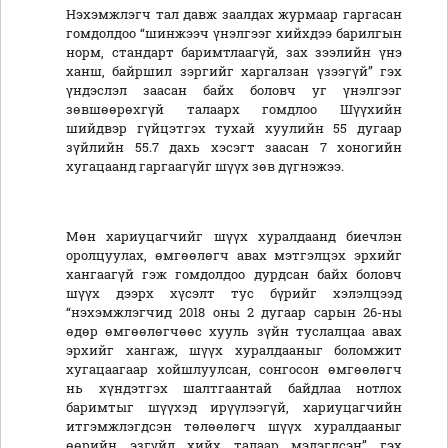
Нэхэмжлэгч тал давж заалдах журмаар гаргасан
гомдолдоо “шинжээч үнэлгээг хийхдээ барилгын
норм, стандарт баримтлаагүй, зах зээлийн үнэ
ханш, байршил зэргийг харгалзан үзээгүй” гэх
үндэслэл заасан байх боловч уг үнэлгээг
зөвшөөрөхгүй талаарх гомдлоо Шүүхийн
шийдвэр гүйцэтгэх тухай хуулийн 55 дугаар
зүйлийн 55.7 дахь хэсэгт заасан 7 хоногийн
хугацаанд гаргаагүйг шүүх зөв дүгнэжээ.
Мөн хариуцагчийг шүүх хуралдаанд биечлэн
оролцуулах, өмгөөлөгч авах мэтгэлцэх эрхийг
хангаагүй гэж гомдолдоо дурдсан байх боловч
шүүх дээрх хүсэлт тус бүрийг хэлэлцээд
“нэхэмжлэгчид 2018 оны 2 дугаар сарын 26-ны
өдөр өмгөөлөгчөөс хууль зүйн туслалцаа авах
эрхийг хангаж, шүүх хуралдааныг боломжит
хугацаагаар хойшлуулсан, сонгосон өмгөөлөгч
нь хүндэтгэх шалтгаантай байдлаа нотлох
баримтыг шүүхэд ирүүлээгүй, хариуцагчийн
итгэмжлэгдсэн төлөөлөгч шүүх хуралдааныг
өөрийн эзгүйд хийх талаар мэдэгдсэн” гэх