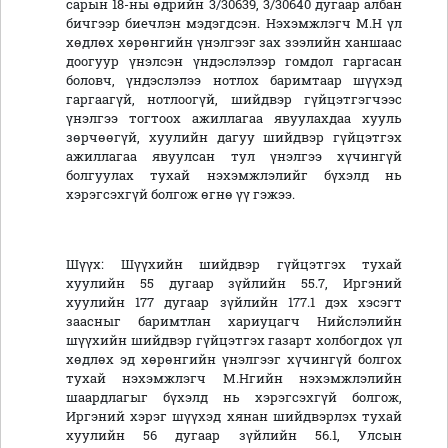
сарын 18-ны өдрийн 3/30639, 3/30640 дугаар албан
бичгээр биечлэн мэдэгдсэн. Нэхэмжлэгч М.Н үл
хөдлөх хөрөнгийн үнэлгээг зах зээлийн ханшаас
доогуур үнэлсэн үндэслэлээр гомдол гаргасан
боловч, үндэслэлээ нотлох баримтаар шүүхэд
гаргаагүй, нотлоогүй, шийдвэр гүйцэтгэгчээс
үнэлгээ тогтоох ажиллагаа явуулахдаа хууль
зөрчөөгүй, хуулийн дагуу шийдвэр гүйцэтгэх
ажиллагаа явуулсан тул үнэлгээ хүчингүй
болгуулах тухай нэхэмжлэлийг бүхэлд нь
хэрэгсэхгүй болгож өгнө үү гэжээ.
Шүүх: Шүүхийн шийдвэр гүйцэтгэх тухай
хуулийн 55 дугаар зүйлийн 55.7, Иргэний
хуулийн 177 дугаар зүйлийн 177.1 дэх хэсэгт
заасныг баримтлан хариуцагч Нийслэлийн
шүүхийн шийдвэр гүйцэтгэх газарт холбогдох үл
хөдлөх эд хөрөнгийн үнэлгээг хүчингүй болгох
тухай нэхэмжлэгч М.Нгийн нэхэмжлэлийн
шаардлагыг бүхэлд нь хэрэгсэхгүй болгож,
Иргэний хэрэг шүүхэд хянан шийдвэрлэх тухай
хуулийн 56 дугаар зүйлийн 56.1, Улсын