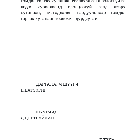
гомдол гаргах хугацааг тоолоход саад болохгүй ба
шүүх хуралдаанд оролцоогүй талд дээрх
хугацаанд магадлалыг гардуулснаар гомдол
гаргах хугацааг тоолохыг дурдсугай.
ДАРГАЛАГЧ ШҮҮГЧ
Н.БАТЗОРИГ
ШҮҮГЧИД
Д.ЦОГТСАЙХАН
Т.ТУЯА