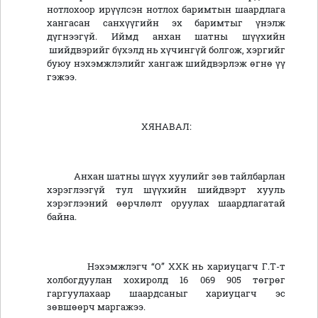
нотлохоор ирүүлсэн нотлох баримтын шаардлага
хангасан санхүүгийн эх баримтыг үнэлж
дүгнээгүй. Иймд анхан шатны шүүхийн
шийдвэрийг бүхэлд нь хүчингүй болгож, хэргийг
буюу нэхэмжлэлийг хангаж шийдвэрлэж өгнө үү
гэжээ.
ХЯНАВАЛ:
Анхан шатны шүүх хуулийг зөв тайлбарлан
хэрэглээгүй тул шүүхийн шийдвэрт хууль
хэрэглээний өөрчлөлт оруулах шаардлагатай
байна.
Нэхэмжлэгч “О” ХХК нь хариуцагч Г.Т-т
холбогдуулан хохиролд 16 069 905 төгрөг
гаргуулахаар шаардсаныг хариуцагч эс
зөвшөөрч маргажээ.