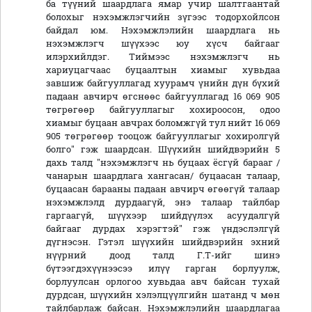
ба түүний шаардлага ямар учир шалтгаантай
болохыг нэхэмжлэгчийн зүгээс тодорхойлсон
байдал юм. Нэхэмжлэлийн шаардлага нь
нэхэмжлэгч шүүхээс юу хүсч байгааг
илэрхийлдэг. Тиймээс нэхэмжлэгч нь
хариуцагчаас буцаалтын хиамыг хувьдаа
завшиж байгууллагад хуурамч үнийн дүн бүхий
падаан авчирч өгснөөс байгууллагад 16 069 905
төгрөгөөр байгууллагыг хохироосон, одоо
хиамыг буцаан авчрах боломжгүй тул нийт 16 069
905 төгрөгөөр тооцож байгууллагыг хохиролгүй
болго" гэж шаардсан. Шүүхийн шийдвэрийн 5
дахь талд "нэхэмжлэгч нь буцаах ёсгүй барааг /
чанарын шаардлага хангасан/ буцаасан талаар,
буцаасан барааны падаан авчирч өгөөгүй талаар
нэхэмжлэлд дурдаагүй, энэ талаар тайлбар
гаргаагүй, шүүхээр шийдүүлэх асуудалгүй
байгааг дурдах хэрэгтэй" гэж үндэслэлгүй
дүгнэсэн. Гэтэл шүүхийн шийдвэрийн эхний
нүүрний доод талд Г.Т-ийг шинэ
бүтээгдэхүүнээсээ илүү гарган борлуулж,
борлуулсан орлогоо хувьдаа авч байсан тухай
дурдсан, шүүхийн хэлэлцүүлгийн шатанд ч мөн
тайлбарлаж байсан. Нэхэмжлэлийн шаардлагаа