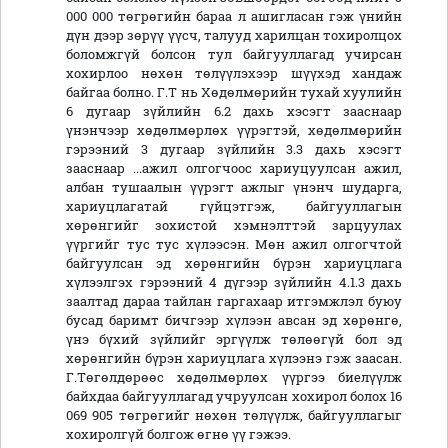
000 000 төгрөгийн бараа л ашигласан гэж үнийн
дүн дээр зөрүү үүсч, талууд харилцан тохиролцох
боломжгүй болсон тул байгууллагад учирсан
хохирлоо нөхөн төлүүлэхээр шүүхэд хандаж
байгаа болно. Г.Т нь Хөдөлмөрийн тухай хуулийн
6 дугаар зүйлийн 6.2 дахь хэсэгт зааснаар
үнэнчээр хөдөлмөрлөх үүрэгтэй, хөдөлмөрийн
гэрээний 3 дугаар зүйлийн 3.3 дахь хэсэгт
зааснаар ...ажил олгогчоос хариуцуулсан ажил,
албан тушаалын үүрэгт ажлыг үнэнч шударга,
хариуцлагатай гүйцэтгэж, байгууллагын
хөрөнгийг зохистой хэмнэлттэй зарцуулах
үүргийг тус тус хүлээсэн. Мөн ажил олгогчтой
байгуулсан эд хөрөнгийн бүрэн хариуцлага
хүлээлгэх гэрээний 4 дүгээр зүйлийн 4.1.3 дахь
заалтад дараа тайлан гаргахаар итгэмжлэл буюу
бусад баримт бичгээр хүлээн авсан эд хөрөнгө,
үнэ бүхий зүйлийг эргүүлж төлөөгүй бол эд
хөрөнгийн бүрэн хариуцлага хүлээнэ гэж заасан.
Г.Төгөлдөрөөс хөдөлмөрлөх үүргээ биелүүлж
байхдаа байгууллагад учруулсан хохирол болох 16
069 905 төгрөгийг нөхөн төлүүлж, байгууллагыг
хохиролгүй болгож өгнө үү гэжээ.