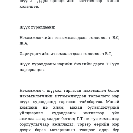
шүүгч Д.Дэлгэрцэцэгийн илтгэснээр хянан
хэлэлцэв.
Шүүх хуралдаанд:
Нэхэмжлэгчийн итгэмжлэгдсэн төлөөлөгч Б.С,
Ж.А,
Хариуцагчийн итгэмжлэгдсэн төлөөлөгч Б.Т,
Шүүх хуралдааны нарийн бичгийн дарга Т.Туул
нар оролцов.
Нэхэмжлэгч шүүхэд гаргасан нэхэмжлэл болон
нэхэмжлэгчийн итгэмжлэгдсэн төлөөлөгч нар
шүүх хуралдаанд гаргасан тайлбартаа: Манай
компани нь хиам, махан бүтээгдэхүүний
үйлдвэрлэл, худалдааны чиглэлээр үйл
ажиллагаа эрхэлдэг бөгөөд Г.Т нь тус компанид
борлуулагчаар ажилладаг. Тэрээр өөрийн нэр
дээрх бараа материалын тооцоог өдөр бүр