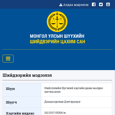
Алдаа мэдээлэх
Шийдвэрийн мэдээлэл
Шүүх
Нийслэлийн Иргэний хэргийн давж заалдах
шатны шүүх
Шүүгч
Дашцоодолын Дэлгэрцэцэг
Хэргийн индекс
101/2017/05306/и