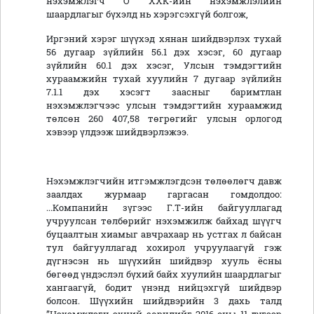
нэхэмжлэгч О ХХК-ийн нэхэмжлэлийн
шаардлагыг бүхэлд нь хэрэгсэхгүй болгож,
Иргэний хэрэг шүүхэд хянан шийдвэрлэх тухай
56 дугаар зүйлийн 56.1 дэх хэсэг, 60 дугаар
зүйлийн 60.1 дэх хэсэг, Улсын тэмдэгтийн
хураамжийн тухай хуулийн 7 дугаар зүйлийн
7.1.1 дэх хэсэгт заасныг баримтлан
нэхэмжлэгчээс улсын тэмдэгтийн хураамжид
төлсөн 260 407,58 төгрөгийг улсын орлогод
хэвээр үлдээж шийдвэрлэжээ.
Нэхэмжлэгчийн итгэмжлэгдсэн төлөөлөгч давж
заалдах журмаар гаргасан гомдолдоо:
...Компанийн зүгээс Г.Т-ийн байгууллагад
учруулсан төлбөрийг нэхэмжилж байхад шүүгч
буцаалтын хиамыг авчрахаар нь устгах л байсан
тул байгууллагад хохирол учруулаагүй гэж
дүгнэсэн нь шүүхийн шийдвэр хууль ёсны
бөгөөд үндэслэл бүхий байх хуулийн шаардлагыг
хангаагүй, бодит үнэнд нийцэхгүй шийдвэр
болсон. Шүүхийн шийдвэрийн 3 дахь талд