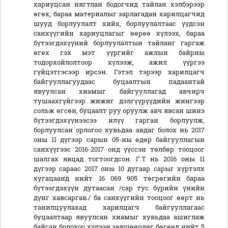
хариуцсан нягтлан бодогчид тайлан хэлбэрээр
өгөх, бараа материалыг зарлагадан харилцагчид
шууд борлуулалт хийх, борлуулалтаас үүдсэн
санхүүгийн хариуцлагыг өөрөө хүлээх, бараа
бүтээгдэхүүний борлуулалтын тайланг гаргаж
өгөх гэх мэт үүргийг ажлын байрны
тодорхойлолтоор хүлээж, ажил үүргээ
гүйцэтгэсээр ирсэн. Гэтэл тэрээр харилцагч
байгууллагуудаас буцаалтын падаантай
явуулсан хиамыг байгууллагад авчирч
тушаахгүйгээр жижиг дэлгүүрүүдийн жингээр
сольж өгсөн, буцаалт руу оруулж авч явсан шинэ
бүтээгдэхүүнээсээ илүү гарган борлуулж,
борлуулсан орлогоо хувьдаа авдаг болох нь 2017
оны 11 дүгээр сарын 05-ны өдөр байгууллагын
санхүүгээс 2016-2017 онд үүссэн төлбөр тооцоог
шалгах явцад тогтоогдсон. Г.Т нь 2016 оны 11
дүгээр сараас 2017 оны 10 дугаар сарыг хүртэлх
хугацаанд нийт 16 069 905 төгрөгийн бараа
бүтээгдэхүүн дутаасан /сар тус бүрийн үнийн
дүнг хавсаргав./ ба санхүүгийн тооцоог өөрт нь
танилцуулахад харилцагч байгууллагаас
буцаалтаар явуулсан хиамыг хувьдаа ашиглаж
байсан болохоо хүлээн зөвшөөрдөг бөгөөд нийт 5