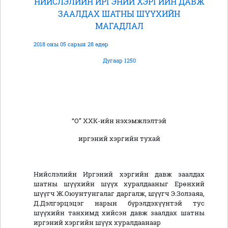
НИЙСЛЭЛИЙН ИРГЭНИЙ ХЭРГИЙН ДАВЖ
ЗААЛДАХ ШАТНЫ ШҮҮХИЙН
МАГАДЛАЛ
2018 оны 05 сарын 28 өдөр
Дугаар 1250
“О”
ХХК-ийн нэхэмжлэлтэй
иргэний хэргийн тухай
Нийслэлийн Иргэний хэргийн давж заалдах
шатны шүүхийн шүүх хуралдааныг Ерөнхий
шүүгч Ж.Оюунтунгалаг даргалж, шүүгч Э.Золзаяа,
Д.Дэлгэрцэцэг нарын бүрэлдэхүүнтэй тус
шүүхийн танхимд хийсэн давж заалдах шатны
иргэний хэргийн шүүх хуралдаанаар