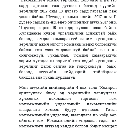
”Нэхэмжлэгч эхний зөрчлийг 2016 оны 11 дүгээр
сард гаргасан гэж дүгнэсэн бөгөөд сүүлийн
зөрчлийг 2017 оны 10 дугаар сард гаргасан гэж
үзсэн байна. Шүүхэд нэхэмжлэлийг 2017 оны 11
дүгээр сарын 12-ны өдөр бичсэнийг шүүх 2017 оны
11 дүгээр сарын 15-ны өдөр хүлээн авсан байна.
Хугацааны хувьд үргэлжилсэн шинжтэй байх
бөгөөд гомдол хамаарахгүй зарим хугацааны
зөрчлийг ажил олгогч компани мэдэх боломжгүй
байсан гэж үзэх үндэслэлгүй байна” гэсэн нь
ойлгомжгүй. Тухайлбал, "гомдол хамаарахгүй
зарим хугацааны зөрчил" гэж хэдий хугацааны
зөрчлийг хэлж байгаа нь тодорхойгүй байх
бөгөөд шүүхийн шийдвэрийг тайлбарлаж
байхдаа энэ тухай дурдаагүй.
Мөн шүүхийн шийдвэрийн 4 дэх талд "Хохирол
арилгуулах буюу эд хөрөнгийн хариуцлага
хүлээлгэх нэхэмжлэл гаргасан" гэж
нэхэмжлэлийн үндэслэлийг нэхэмжлэлийн
шаардлага хэмээн буруу дүгнэсэн. Гэтэл
нэхэмжлэлийн үндэслэл, шаардлага нь хоёр өөр
ойлголт юм. Нэхэмжлэлийн үндэслэл гэдэг нь
нэхэмжлэгч шүүхэд хандах болсон бодит нөхцөл