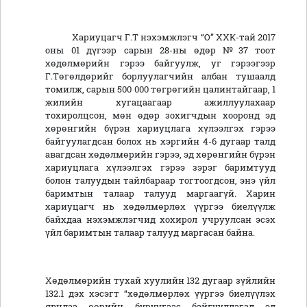
Хариуцагч Г.Т нэхэмжлэгч “О” ХХК-тай 2017
оны 01 дүгээр сарын 28-ны өдөр №37 тоот
хөдөлмөрийн гэрээ байгуулж, уг гэрээгээр
Г.Төгөлдөрийг борлуулагчийн албан тушаалд
томилж, сарын 500 000 төгрөгийн цалинтайгаар, 1
жилийн хугацаагаар ажиллуулахаар
тохиролцсон, мөн өдөр зохигчдын хооронд эд
хөрөнгийн бүрэн хариуцлага хүлээлгэх гэрээ
байгуулагдсан болох нь хэргийн 4-6 дугаар талд
авагдсан хөдөлмөрийн гэрээ, эд хөрөнгийн бүрэн
хариуцлага хүлээлгэх гэрээ зэрэг баримтууд
болон талуудын тайлбараар тогтоогдсон, энэ үйл
баримтын талаар талууд маргаагүй. Харин
хариуцагч нь хөдөлмөрлөх үүргээ биелүүлж
байхдаа нэхэмжлэгчид хохирол учруулсан эсэх
үйл баримтын талаар талууд маргасан байна.
Хөдөлмөрийн тухай хуулийн 132 дугаар зүйлийн
132.1 дэх хэсэгт “хөдөлмөрлөх үүргээ биелүүлэх
явцдаа өөрийн буруугаас байгууллагад эд