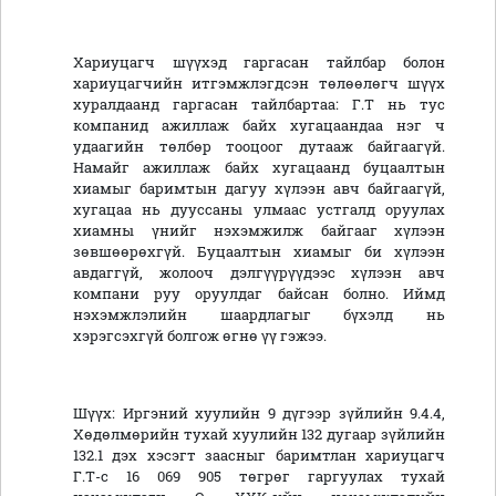
Хариуцагч шүүхэд гаргасан тайлбар болон
хариуцагчийн итгэмжлэгдсэн төлөөлөгч шүүх
хуралдаанд гаргасан тайлбартаа: Г.Т нь тус
компанид ажиллаж байх хугацаандаа нэг ч
удаагийн төлбөр тооцоог дутааж байгаагүй.
Намайг ажиллаж байх хугацаанд буцаалтын
хиамыг баримтын дагуу хүлээн авч байгаагүй,
хугацаа нь дууссаны улмаас устгалд оруулах
хиамны үнийг нэхэмжилж байгааг хүлээн
зөвшөөрөхгүй. Буцаалтын хиамыг би хүлээн
авдаггүй, жолооч дэлгүүрүүдээс хүлээн авч
компани руу оруулдаг байсан болно. Иймд
нэхэмжлэлийн шаардлагыг бүхэлд нь
хэрэгсэхгүй болгож өгнө үү гэжээ.
Шүүх: Иргэний хуулийн 9 дүгээр зүйлийн 9.4.4,
Хөдөлмөрийн тухай хуулийн 132 дугаар зүйлийн
132.1 дэх хэсэгт заасныг баримтлан хариуцагч
Г.Т-с 16 069 905 төгрөг гаргуулах тухай