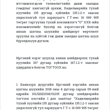
итгэмжлэгдсэн төлөөлөгчийн давж заалдах
гомдлыг хангахгүй орхиж, Хөдөлмөрийн тухай
хуулийн 135 дугаар зүйлийн 135.1.2-т заасан
үндэслэлгүй тул хариуцагч Г.Т-өөс 16 069 905
төгрөг гаргуулах тухай нэхэмжлэгч “О” ХХК-ийн
нэхэмжлэлийг бүхэлд нь хэрэгсэхгүй болгож
анхан шатны шүүхийн шийдвэрт өөрчлөлт
оруулах нь зүйтэй гэж давж заалдах шатны шүүх
бүрэлдэхүүн дүгнэв.
Иргэний хэрэг шүүхэд хянан шийдвэрлэх тухай
хуулийн 167 дугаар зүйлийн 167.1.2-т заасныг
удирдлага болгон ТОГТООХ нь:
1. Баянзүрх дүүргийн Иргэний хэргийн анхан
шатны шүүхийн 2018 оны 4 дүгээр сарын 09-ний
өдрийн 101/ШШ2018/01235 дугаар шийдвэрийн
тогтоох хэсгийн 1 дэх заалтыг “Хөдөлмөрийн
тухай хуулийн 135 дугаар зүйлийн 135.1.2-т заасан
үндэслэлгүй тул хариуцагч Г.Т-с 16 069 905 төгрөг