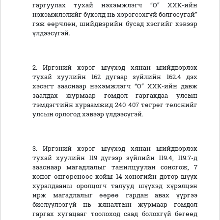
гаргуулах тухай нэхэмжлэгч “О” ХХК-ийн
нэхэмжлэлийг бүхэлд нь хэрэгсэхгүй болгосугай”
гэж өөрчлөн, шийдвэрийн бусад хэсгийг хэвээр
үлдээсүгэй.
2. Иргэний хэрэг шүүхэд хянан шийдвэрлэх
тухай хуулийн 162 дугаар зүйлийн 162.4 дэх
хэсэгт зааснаар нэхэмжлэгч “О” ХХК-ийн давж
заалдах журмаар гомдол гаргахдаа улсын
тэмдэгтийн хураамжид 240 407 төгрөг төлснийг
улсын орлогод хэвээр үлдээсүгэй.
3. Иргэний хэрэг шүүхэд хянан шийдвэрлэх
тухай хуулийн 119 дүгээр зүйлийн 119.4, 119.7-д
зааснаар магадлалыг танилцуулан сонсгож, 7
хоног өнгөрснөөс хойш 14 хоногийн дотор шүүх
хуралдааны оролцогч талууд шүүхэд хүрэлцэн
ирж магадлалыг өөрөө гардан авах үүргээ
биелүүлээгүй нь хяналтын журмаар гомдол
гаргах хугацааг тоолоход саад болохгүй бөгөөд