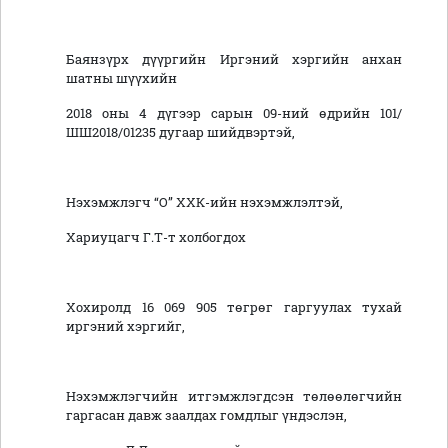
Баянзүрх дүүргийн Иргэний хэргийн анхан
шатны шүүхийн
2018 оны 4 дүгээр сарын 09-ний өдрийн 101/
ШШ2018/01235 дугаар шийдвэртэй,
Нэхэмжлэгч “О” ХХК-ийн нэхэмжлэлтэй,
Хариуцагч Г.Т-т холбогдох
Хохиролд 16 069 905 төгрөг гаргуулах тухай
иргэний хэргийг,
Нэхэмжлэгчийн итгэмжлэгдсэн төлөөлөгчийн
гаргасан давж заалдах гомдлыг үндэслэн,