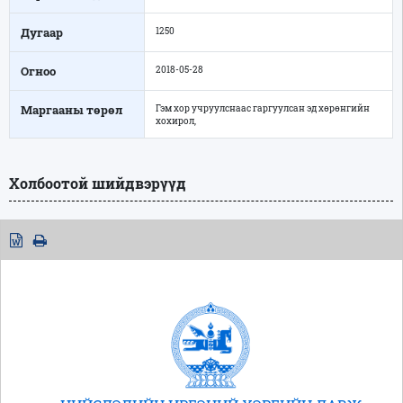
Дугаар
1250
Огноо
2018-05-28
Маргааны төрөл
Гэм хор учруулснаас гаргуулсан эд хөрөнгийн
хохирол,
Холбоотой шийдвэрүүд