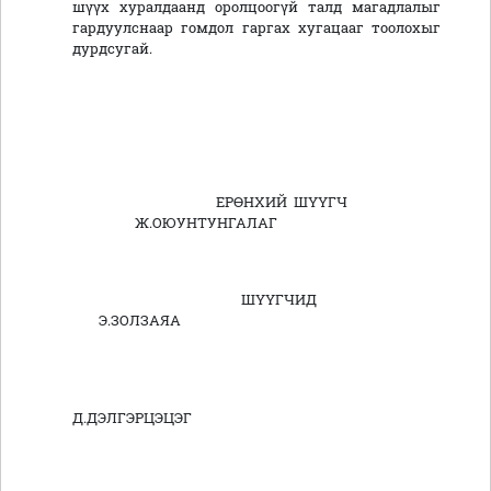
шүүх хуралдаанд оролцоогүй талд магадлалыг
гардуулснаар гомдол гаргах хугацааг тоолохыг
дурдсугай.
ЕРӨНХИЙ ШҮҮГЧ
Ж.ОЮУНТУНГАЛАГ
ШҮҮГЧИД
Э.ЗОЛЗАЯА
Д.ДЭЛГЭРЦЭЦЭГ