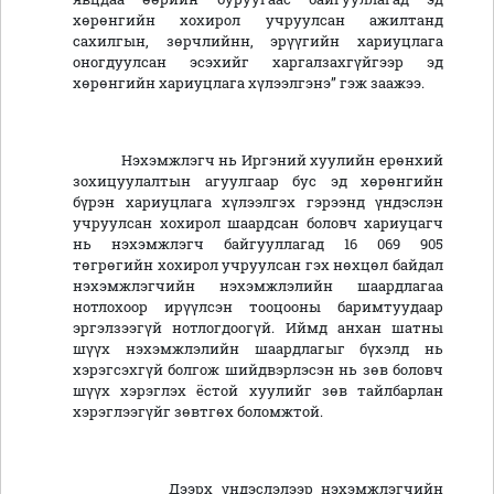
хөрөнгийн хохирол учруулсан ажилтанд
сахилгын, зөрчлийнн, эрүүгийн хариуцлага
оногдуулсан эсэхийг харгалзахгүйгээр эд
хөрөнгийн хариуцлага хүлээлгэнэ” гэж заажээ.
Нэхэмжлэгч нь Иргэний хуулийн ерөнхий
зохицуулалтын агуулгаар бус эд хөрөнгийн
бүрэн хариуцлага хүлээлгэх гэрээнд үндэслэн
учруулсан хохирол шаардсан боловч хариуцагч
нь нэхэмжлэгч байгууллагад 16 069 905
төгрөгийн хохирол учруулсан гэх нөхцөл байдал
нэхэмжлэгчийн нэхэмжлэлийн шаардлагаа
нотлохоор ирүүлсэн тооцооны баримтуудаар
эргэлзээгүй нотлогдоогүй. Иймд анхан шатны
шүүх нэхэмжлэлийн шаардлагыг бүхэлд нь
хэрэгсэхгүй болгож шийдвэрлэсэн нь зөв боловч
шүүх хэрэглэх ёстой хуулийг зөв тайлбарлан
хэрэглээгүйг зөвтгөх боломжтой.
Дээрх үндэслэлээр нэхэмжлэгчийн