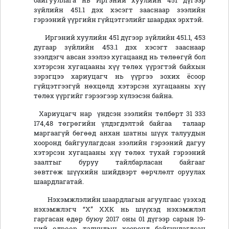
байгууллага нь Иргэний хуулийн 451 дүгээр
зүйлийн 451.1 дэх хэсэгт зааснаар зээлийн
гэрээний үүргийн гүйцэтгэлийг шаардах эрхтэй.
Иргэний хуулийн 451 дүгээр зүйлийн 451.1, 453
дугаар зүйлийн 453.1 дэх хэсэгт зааснаар
зээлдэгч авсан зээлээ хугацаанд нь төлөөгүй бол
хэтэрсэн хугацааны хүү төлөх үүрэгтэй байхын
зэрэгцээ хариуцагч нь үүргээ зохих ёсоор
гүйцэтгээгүй нөхцөлд хэтэрсэн хугацааны хүү
төлөх үүргийг гэрээгээр хүлээсэн байна.
Хариуцагч нар үндсэн зээлийн төлбөрт 31 333
174,48 төгрөгийн үлдэгдэлтэй байгаа талаар
маргаагүй бөгөөд анхан шатны шүүх талуудын
хооронд байгуулагдсан зээлийн гэрээний дагуу
хэтэрсэн хугацааны хүү төлөх тухай гэрээний
заалтыг буруу тайлбарласан байгааг
зөвтгөж шүүхийн шийдвэрт өөрчлөлт оруулах
шаардлагатай.
Нэхэмжлэлийн шаардлагын агуулгаас үзэхэд
нэхэмжлэгч “Х” ХХК нь шүүхэд нэхэмжлэл
гаргасан өдөр буюу 2017 оны 01 дүгээр сарын 19-
ний өдрөөр талуудын хооронд байгуулагдсан