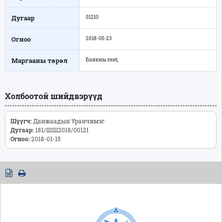
Дугаар
01210
Огноо
2018-05-23
Маргааны төрөл
Банкны зээл,
Холбоотой шийдвэрүүд
Шүүгч:
Данжаадын Уранчимэг
Дугаар:
181/ШШ2018/00121
Огноо:
2018-01-15