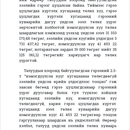
зээлийн гэрээг цуцалсан байна. Тиймээс гэрээ
цуцлагдах хүртэлх хугацаанд төлөх хүү, гэрээ
цуцлагдах хүртэлх хугацаанд гэрээний
хуваарийн дагуу үндсэн зээл төлөх үүрэг
зөрчсөнтэй холбоотой нэмэгдүүлсэн хүү төлөх
шаардлагын хэмжээнд үзэхэд үндсэн зээл 31 333
170,48 төгрөг, зээлийн үндсэн хүүгийн үлдэгдэл 3
731 437,42 төгрөг, нэмэгдүүлсэн хүү 41 453 22
төгрөг, нотариатын зардал 19 000 төгрөг нийт 35
125 061,12 төгрөгийг хариуцагч нар төлөх
үүрэгтэй.
Талуудын хооронд байгуулагдсан гэрээний 2.3-
т “нэмэгдүүлсэн хүүг хугацаанаа төлөгдөөгүй
зээлийн үндсэн өрийн үлдэгдлээс тооцно” гэж
заасан бөгөөд гэрээ цуцлагдсанаар гэрээний
үүрэг дуусгавар болох тул түүнээс хойшхи
хугацаанд зээлийн хүү, нэмэгдүүлсэн хүү
төлөгдөхгүй, харин гэрээ цуцлагдах хүртэл
хугацаанд зээл төлөх хуваарийн дагуу
нэмэгдүүлсэн хүүг 41 453 22 төгрөгөөр тооцон
гаргуулахаар шаардсан нь үндэслэлтэй. Өөрөөр
хэлбэл, талууд үндсэн зээлийн төлөх хуваарь