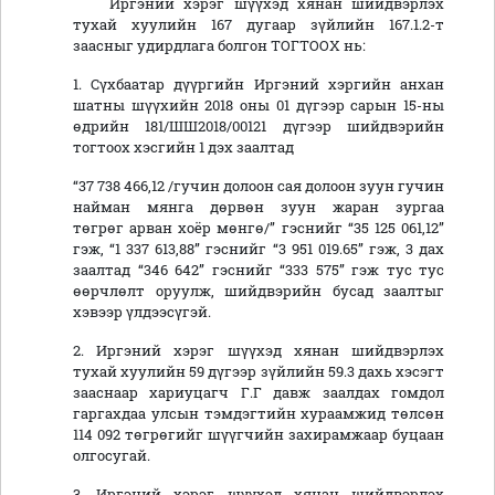
Иргэний хэрэг шүүхэд хянан шийдвэрлэх
тухай хуулийн 167 дугаар зүйлийн 167.1.2-т
заасныг удирдлага болгон ТОГТООХ нь:
1. Сүхбаатар дүүргийн Иргэний хэргийн анхан
шатны шүүхийн 2018 оны 01 дүгээр сарын 15-ны
өдрийн 181/ШШ2018/00121 дүгээр шийдвэрийн
тогтоох хэсгийн 1 дэх заалтад
“37 738 466,12 /гучин долоон сая долоон зуун гучин
найман мянга дөрвөн зуун жаран зургаа
төгрөг арван хоёр мөнгө/” гэснийг “35 125 061,12”
гэж, “1 337 613,88” гэснийг “3 951 019.65” гэж, 3 дах
заалтад “346 642” гэснийг “333 575” гэж тус тус
өөрчлөлт оруулж, шийдвэрийн бусад заалтыг
хэвээр үлдээсүгэй.
2. Иргэний хэрэг шүүхэд хянан шийдвэрлэх
тухай хуулийн 59 дүгээр зүйлийн 59.3 дахь хэсэгт
зааснаар хариуцагч Г.Г давж заалдах гомдол
гаргахдаа улсын тэмдэгтийн хураамжид төлсөн
114 092 төгрөгийг шүүгчийн захирамжаар буцаан
олгосугай.
3. Иргэний хэрэг шүүхэд хянан шийдвэрлэх