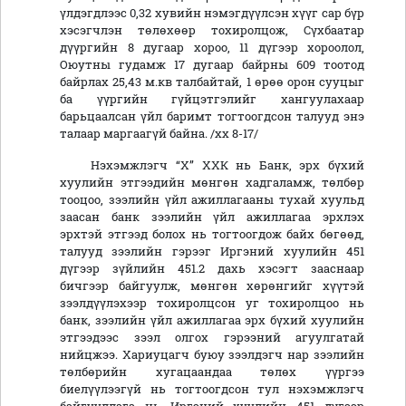
үлдэгдлээс 0,32 хувийн нэмэгдүүлсэн хүүг сар бүр
хэсэгчлэн төлөхөөр тохиролцож, Сүхбаатар
дүүргийн 8 дугаар хороо, 11 дүгээр хороолол,
Оюутны гудамж 17 дугаар байрны 609 тоотод
байрлах 25,43 м.кв талбайтай, 1 өрөө орон сууцыг
ба үүргийн гүйцэтгэлийг хангуулахаар
барьцаалсан үйл баримт тогтоогдсон талууд энэ
талаар маргаагүй байна. /хх 8-17/
Нэхэмжлэгч “Х” ХХК нь Банк, эрх бүхий
хуулийн этгээдийн мөнгөн хадгаламж, төлбөр
тооцоо, зээлийн үйл ажиллагааны тухай хуульд
заасан банк зээлийн үйл ажиллагаа эрхлэх
эрхтэй этгээд болох нь тогтоогдож байх бөгөөд,
талууд зээлийн гэрээг Иргэний хуулийн 451
дүгээр зүйлийн 451.2 дахь хэсэгт зааснаар
бичгээр байгуулж, мөнгөн хөрөнгийг хүүтэй
зээлдүүлэхээр тохиролцсон уг тохиролцоо нь
банк, зээлийн үйл ажиллагаа эрх бүхий хуулийн
этгээдээс зээл олгох гэрээний агуулгатай
нийцжээ. Хариуцагч буюу зээлдэгч нар зээлийн
төлбөрийн хугацаандаа төлөх үүргээ
биелүүлээгүй нь тогтоогдсон тул нэхэмжлэгч