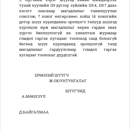
тухай хуулийн 119 дүгээр зүйлийн 119.4, 119.7 дахь
хэсэгт зааснаар магадлалыг танилцуулан
сонсгож, 7 хоног өнгөрснөөс хойш 14 хоногийн
дотор шүүх хуралдааны оролцогч талууд шүүхэд
хүрэлцэн ирж магадлалыг өөрөө гардан авах
үүргээ биелүүлээгүй нь хяналтын журмаар
гомдол гаргах хугацааг тоолоход саад болохгүй
бөгөөд шүүх хуралдаанд оролцоогүй талд
магадлалыг гардуулснаар гомдол гаргах
хугацааг тоолохыг дурдсугай.
ЕРӨНХИЙ ШҮҮГЧ
Ж.ОЮУНТУНГАЛАГ
ШҮҮГЧИД
А.МӨНХЗУЛ
Д.БАЙГАЛМАА