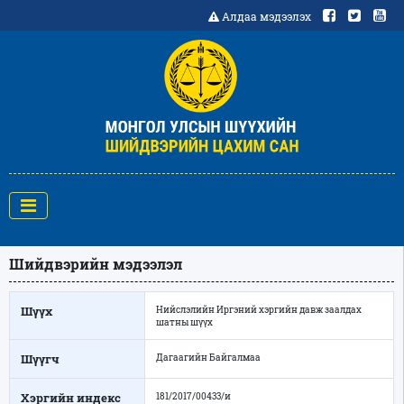
Алдаа мэдээлэх
Шийдвэрийн мэдээлэл
Шүүх
Нийслэлийн Иргэний хэргийн давж заалдах
шатны шүүх
Шүүгч
Дагаагийн Байгалмаа
Хэргийн индекс
181/2017/00433/и