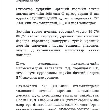
хуралдаанаар,
Сүхбаатар дүүргийн Иргэний хэргийн анхан
шатны шүүхийн 2018 оны 01 дүгээр сарын 15-ны
өдрийн 181/ШШ2018/00121 дүгээр шийдвэртэй, “Х”
ХХК-ийн нэхэмжлэлтэй, Г.Г, Д.З нарт холбогдох
Зээлийн гэрээг цуцалж, гэрээний үүрэгт 39 076
080,77 төгрөг гаргуулж, үүргийн гүйцэтгэлийг
барьцаа хөрөнгөөр хангуулах тухай иргэний
хэргийг хариуцагч нарын гомдлыг үндэслэн,
шүүгч Д.Байгалмаагийн илтгэснээр хянан
хэлэлцэв.
Шүүх хуралдаанд: нэхэмжлэгчийн
итгэмжлэгдсэн төлөөлөгч С.Д, хариуцагч Г.Г,
шүүх шүүх хуралдааны нарийн бичгийн дарга
Б.Чинхүслэн нар оролцов.
Нэхэмжлэгч “Х” ХХК-ийн итгэмжлэгдсэн
төлөөлөгч шүүхэд гаргасан нэхэмжлэлээ
дэмжин шүүх хуралдаанд гаргасан тайлбартаа:
Иргэн Г.Г, Д.З нар 2014 оны 05 дугаар сарын 12-ны
өдөр тус банктай ЗГ-ВСС2014050217-1 тоот “Орон
сууцны зээлийн гэрээ”, ЗГ-ВСС2014050217-2 тоот