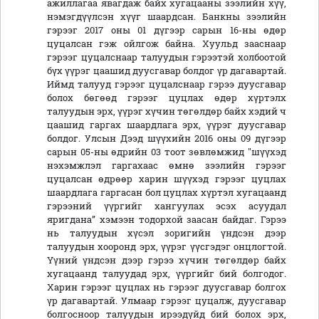
ажиллагаа явагдаж байх хугацааны зээлийн хүү,
нэмэгдүүлсэн хүүг шаардсан. Банкны зээлийн
гэрээг 2017 оны 01 дүгээр сарын 16-ны өдөр
цуцалсан гэж ойлгож байна. Хуульд зааснаар
гэрээг цуцалснаар талуудын гэрээтэй холбоотой
бүх үүрэг цаашид дуусгавар болдог үр дагавартай.
Иймд талууд гэрээг цуцалснаар гэрээ дуусгавар
болох бөгөөд гэрээг цуцлах өдөр хүртэлх
талуудын эрх, үүрэг хүчин төгөлдөр байх хэдий ч
цаашид гаргах шаардлага эрх, үүрэг дуусгавар
болдог. Улсын Дээд шүүхийн 2016 оны 09 дүгээр
сарын 05-ны өдрийн 03 тоот зөвлөмжид "шүүхэд
нэхэмжлэл гаргахаас өмнө зээлийн гэрээг
цуцалсан өдрөөр харин шүүхэд гэрээг цуцлах
шаардлага гаргасан бол цуцлах хүртэл хугацаанд
гэрээний үүргийг хангуулах эсэх асуудал
яригдана” хэмээн тодорхой заасан байдаг. Гэрээ
нь талуудын хүсэл зоригийн үндсэн дээр
талуудын хооронд эрх, үүрэг үүсгэдэг онцлогтой.
Үүний үндсэн дээр гэрээ хүчин төгөлдөр байх
хугацаанд талуудад эрх, үүргийг бий болгодог.
Харин гэрээг цуцлах нь гэрээг дуусгавар болгох
үр дагавартай. Улмаар гэрээг цуцалж, дуусгавар
болгосноор талуудын ирээдүйд бий болох эрх,