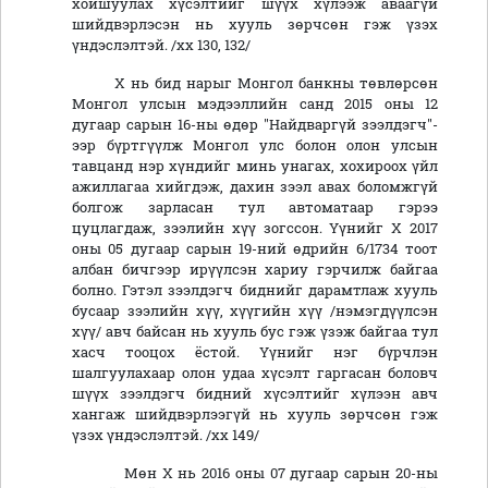
хойшуулах хүсэлтийг шүүх хүлээж аваагүй
шийдвэрлэсэн нь хууль зөрчсөн гэж үзэх
үндэслэлтэй. /хх 130, 132/
Х нь бид нарыг Монгол банкны төвлөрсөн
Монгол улсын мэдээллийн санд 2015 оны 12
дугаар сарын 16-ны өдөр "Найдваргүй зээлдэгч"-
ээр бүртгүүлж Монгол улс болон олон улсын
тавцанд нэр хүндийг минь унагах, хохироох үйл
ажиллагаа хийгдэж, дахин зээл авах боломжгүй
болгож зарласан тул автоматаар гэрээ
цуцлагдаж, зээлийн хүү зогссон. Үүнийг Х 2017
оны 05 дугаар сарын 19-ний өдрийн 6/1734 тоот
албан бичгээр ирүүлсэн хариу гэрчилж байгаа
болно. Гэтэл зээлдэгч биднийг дарамтлаж хууль
бусаар зээлийн хүү, хүүгийн хүү /нэмэгдүүлсэн
хүү/ авч байсан нь хууль бус гэж үзэж байгаа тул
хасч тооцох ёстой. Үүнийг нэг бүрчлэн
шалгуулахаар олон удаа хүсэлт гаргасан боловч
шүүх зээлдэгч бидний хүсэлтийг хүлээн авч
хангаж шийдвэрлээгүй нь хууль зөрчсөн гэж
үзэх үндэслэлтэй. /хх 149/
Мөн Х нь 2016 оны 07 дугаар capын 20-ны