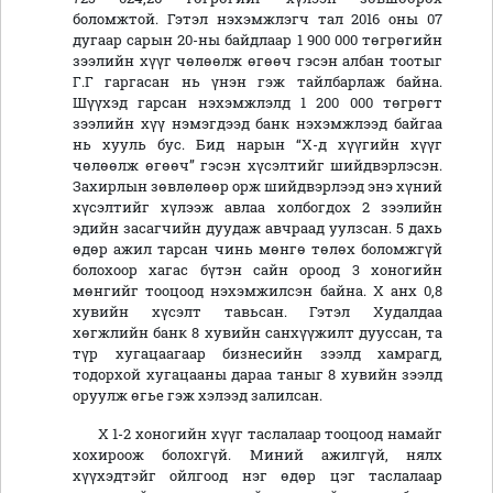
боломжтой. Гэтэл нэхэмжлэгч тал 2016 оны 07
дугаар сарын 20-ны байдлаар 1 900 000 төгрөгийн
зээлийн хүүг чөлөөлж өгөөч гэсэн албан тоотыг
Г.Г гаргасан нь үнэн гэж тайлбарлаж байна.
Шүүхэд гарсан нэхэмжлэлд 1 200 000 төгрөгт
зээлийн хүү нэмэгдээд банк нэхэмжлээд байгаа
нь хууль бус. Бид нарын “Х-д хүүгийн хүүг
чөлөөлж өгөөч” гэсэн хүсэлтийг шийдвэрлэсэн.
Захирлын зөвлөлөөр орж шийдвэрлээд энэ хүний
хүсэлтийг хүлээж авлаа холбогдох 2 зээлийн
эдийн засагчийн дуудаж авчраад уулзсан. 5 дахь
өдөр ажил тарсан чинь мөнгө төлөх боломжгүй
болохоор хагас бүтэн сайн ороод 3 хоногийн
мөнгийг тооцоод нэхэмжилсэн байна. Х анх 0,8
хувийн хүсэлт тавьсан. Гэтэл Худалдаа
хөгжлийн банк 8 хувийн санхүүжилт дууссан, та
түр хугацаагаар бизнесийн зээлд хамрагд,
тодорхой хугацааны дараа таныг 8 хувийн зээлд
оруулж өгье гэж хэлээд залилсан.
Х 1-2 хоногийн хүүг таслалаар тооцоод намайг
хохироож болохгүй. Миний ажилгүй, нялх
хүүхэдтэйг ойлгоод нэг өдөр цэг таслалаар