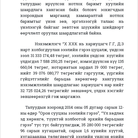
талуудаас ирүүлсэн нотлох баримт хуулийн
шаардлага хангасан байх боловч зохигчдын
хоорондын маргаанд хамааралтай нотлох
баримтыг үнэн зөв, эргэлзээгүй талаас нь
үнэлээгүй байгааг зөвтгөн шүүхийн шийдвэрт
өөрчлөлт оруулах шаардлагатай байна.
Нэхэмжлэгч “Х ХХК нь хариуцагч Г.Г, Д.З
нарт холбогдуулан зээлийн гэрээ цуцалж, үндсэн
зээл 31 333 174,48 төгрөг, зээлийн үндсэн хүүгийн
үлдэгдэл 7 588 250,25 төгрөг, нэмэгдүүлсэн хүү 135
660,04 төгрөг, нотариатын зардал 19 000 төгрөг,
нийт 39 076 080,77 төгрөгийг гаргуулж, үүргийн
гүйцэтгэлийг барьцаа хөрөнгөөр хангуулах
нэхэмжлэлийн шаардлагаас хариуцагч нар нийт
32 725 024,26 төгрөгийг зөвшөөрч, үлдэх хэсгийг
зөвшөөрөхгүй гэж маргажээ.
Талуудын хооронд 2014 оны 05 дугаар сарын 12-
ны өдөр ”Орон сууцны зээлийн гэрээ”, “Үл хөдлөх
эд хөрөнгө, түүнтэй холбоотой эрхийн барьцаан
гэрээ” тус тус байгуулагдаж, 35 280 000 төгрөгийг
96 сарын хугацаатай, сарын 1,6 хувийн хүүтэй,
хугацаандаа төлөгдөөгүй зээлийн үндсэн өрийн