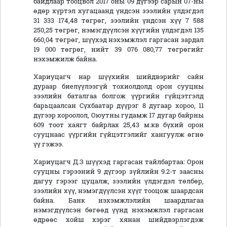
байдлаар тооцвол 2017 оны 09 дүгээр сарын 07-ны
өдөр хүртэл хугацаанд үндсэн зээлийн үлдэгдэл
31 333 174,48 төгрөг, зээлийн үндсэн хүү 7 588
250,25 төгрөг, нэмэгдүүлсэн хүүгийн үлдэгдэл 135
660,04 төгрөг, шүүхэд нэхэмжлэл гаргасан зардал
19 000 төгрөг, нийт 39 076 080,77 төгрөгийг
нэхэмжилж байна.
Хариуцагч нар шүүхийн шийдвэрийг сайн
дураар биелүүлээгүй тохиолдолд орон сууцны
зээлийн баталгаа болгож үүргийн гүйцэтгэлд
барьцаалсан Сүхбаатар дүүрэг 8 дугаар хороо, 11
дүгээр хороолол, Оюутны гудамж 17 дугар байрны
609 тоот хаягт байрлах 25,43 м.кв бүхий орон
сууцнаас үүргийн гүйцэтгэлийг хангуулж өгнө
үү гэжээ.
Хариуцагч Д.З шүүхэд гаргасан тайлбартаа: Орон
сууцны гэрээний 9 дүгээр зүйлийн 9.2-т заасны
дагуу гэрээг цуцалж, зээлийн үлдэгдэл төлбөр,
зээлийн хүү, нэмэгдүүлсэн хүүг тооцож шаардсан
байна. Банк нэхэмжлэлийн шаардлагаа
нэмэгдүүлсэн бөгөөд үүнд нэхэмжлэл гаргасан
өдрөөс хойш хэрэг хянан шийдвэрлэгдэж