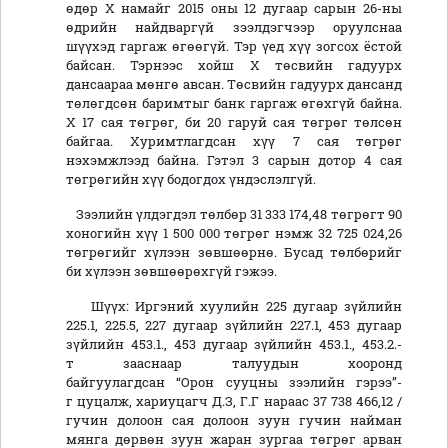
өдөр Х намайг 2015 оны 12 дугаар сарын 26-ны
өдрийн найдваргүй зээлдэгчээр оруулснаа
шүүхэд гаргаж өгөөгүй. Тэр үед хүү зогсох ёстой
байсан. Тэрнээс хойш Х төсвийн гадуурх
дансаараа мөнгө авсан. Төсвийн гадуурх дансанд
төлөгдсөн баримтыг банк гаргаж өгөхгүй байна.
Х 17 сая төгрөг, би 20 гаруй сая төгрөг төлсөн
байгаа. Хуримтлагдсан хүү 7 сая төгрөг
нэхэмжлээд байна. Гэтэл 3 сарын дотор 4 сая
төгрөгийн хүү бодогдох үндэслэлгүй.
Зээлийн үлдэгдэл төлбөр 31 333 174,48 төгрөгт 90
хоногийн хүү 1 500 000 төгрөг нэмж 32 725 024,26
төгрөгийг хүлээн зөвшөөрнө. Бусад төлбөрийг
би хүлээн зөвшөөрөхгүй гэжээ.
Шүүх: Иргэний хуулийн 225 дугаар зүйлийн
225.1, 225.5, 227 дугаар зүйлийн 227.1, 453 дугаар
зүйлийн 453.1., 453 дугаар зүйлийн 453.1., 453.2.-
т зааснаар талуудын хооронд
байгуулагдсан “Орон сууцны зээлийн гэрээ”-
г цуцалж, хариуцагч Д.З, Г.Г нараас 37 738 466,12 /
гучин долоон сая долоон зуун гучин найман
мянга дөрвөн зуун жаран зургаа төгрөг арван