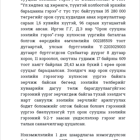
“Үл хөдлөх эд хөрөнгө, түүнтэй холбоотой эрхийн
барьцааны гэрээ”-г тус тус байгуулан 35 280 000
төгрөгийг орон сууц худалдан авах зориулалтаар
сарын 1,6 хувийн хүүтэй, 96 сарын хугацаатай
зээлж авсан. Иргэн Г.Г, Д.З нар “Орон сууцны
зээлийн гэрээ”-гээр хүлээсэн үүргийн баталгаа
болгож өөрсдийн өмчлөлийн 002185509 тоот
дугаартай, улсын бүртгэлийн Ү-2203029003
дугаарт бүртгэгдсэн Сүхбаатар дүүрэг 8 дугаар
хороо, 11 хороолол, оюутны гудамж 17 байрны 609
тоот хаягт байрлах 25,43 м.кв бүхий 1 өрөө орон
сууцыг барьцаалсан. Зээлдэгч нар орон сууцны
зээлийн гэрээгээр хүлээсэн үүргээ байнга
зөрчиж байсан бөгөөд зээлийн төлбөрийг
хуваарийн дагуу төлж барагдуулаагүйгээс
гэрээний үүрэг зөрчигдөж байгаа тухай зээлдэгч
нарт сануулж зээлийн зөрчлийг арилгуулах
бодит боломжийг олгож байсан боловч гэрээний
үүргээ биелүүлээгүй тул орон сууцны зээлийн
гэрээний 9.2-т заасан үндэслэлээр гэрээг нэг
талын санаачилгаар цуцалсан.
Нэхэмжлэлийн 1 дэх шаардлагаа нэмэгдүүлсэн