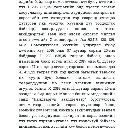
өдрийн байдлаар нэмэгдүүлсэн хүү буюу хүүгийн
хүү 1 295 835,35 төгрөгийг бид хүсэлт гаргаж
хасуулахаар шийдвэрлэж, хариуцсан захирал нь
дараагийн хүү татагдтал тэр хооронд хугацаа
хэтэрсэн гэж үзэхгүй, хүүгийн хүү тооцохгүй
байхаар, захирлуудын зөвлөл ч тэгж
шийдвэрлэж, зээл анх авсан салбарт чиглэл
өгсөн түүнийг Х зөвшөөрдөг. /хх 92,113, 128, 129,
148/ Нэмэгдүүлсэн хүүгийн үлдэгдэл буюу
хүүгийн хүү 2016 оны 07 дугаар сарын 20-ны
байдлаар 1 298 835,35 төгрөг байсан, өшөө
нэмэгдсэн байх ёстой атал Х 2017 оны 01 дүгээр
сарын 17-ны өдөр шүүхэд гаргасан нэхэмжлэлдээ
41 453,22 төгрөг гэж хэд дахин багасгаж тавьсан
нь хууль бус болохыг нотолж, залилсан,
төөрөгдүүлсэн нь гэмт хэргийн шинжийг
агуулж байна. Х 2015 оны 12 дугаар сарын 26-нд
зээлдэгч бид нарыг Монгол банкны мэдээллийн
санд “Найдваргүй зээлдэгчээр” бүртгүүлсэн,
автоматаар зээлийн гэрээ дуусгавар болж,
зээлийн хүү зогссон, банкны захирлуудын зөвлөл
болон үээл хариуцсан захирал нь дараа зээлийн
хүү татах хүртэл хугацаа, хүү тооцохгүй байхаар
шийдвэрлэгдэж хүүгийн хүү болон нэмэгдүүлсэн