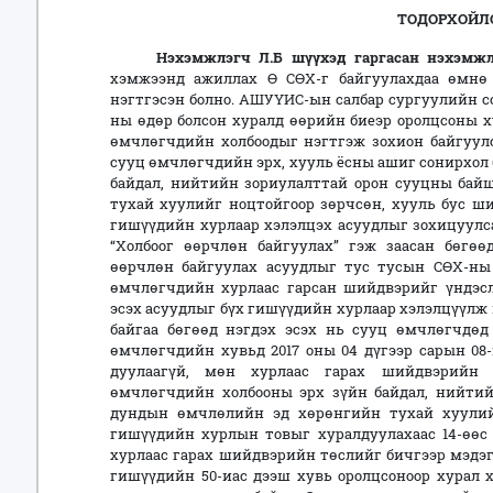
ТОДОРХОЙЛО
Нэхэмжлэгч Л.Б шүүхэд гаргасан нэхэмжлэ
хэмжээнд ажиллах Ө СӨХ-г байгуулахдаа өмнө
нэгтгэсэн болно. АШУҮИС-ын салбар сургуулийн со
ны өдөр болсон хуралд өөрийн биеэр оролцсоны х
өмчлөгчдийн холбоодыг нэгтгэж зохион байгуулс
сууц өмчлөгчдийн эрх, хууль ёсны ашиг сонирхол
байдал, нийтийн зориулалттай орон сууцны ба
тухай хуулийг ноцтойгоор зөрчсөн, хууль бус ши
гишүүдийн хурлаар хэлэлцэх асуудлыг зохицуулсан
“Холбоог өөрчлөн байгуулах” гэж заасан бөг
өөрчлөн байгуулах асуудлыг тус тусын СӨХ-ны 
өмчлөгчдийн хурлаас гарсан шийдвэрийг үндэсл
эсэх асуудлыг бүх гишүүдийн хурлаар хэлэлцүүл
байгаа бөгөөд нэгдэх эсэх нь сууц өмчлөгчдөд 
өмчлөгчдийн хувьд 2017 оны 04 дүгээр сарын 08
дуулаагүй, мөн хурлаас гарах шийдвэрийн 
өмчлөгчдийн холбооны эрх зүйн байдал, нийти
дундын өмчлөлийн эд хөрөнгийн тухай хуулийн
гишүүдийн хурлын товыг хуралдуулахаас 14-өөс
хурлаас гарах шийдвэрийн төслийг бичгээр мэдэгдэ
гишүүдийн 50-иас дээш хувь оролцсоноор хурал х