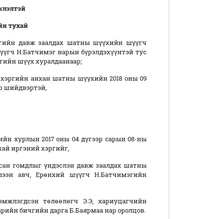
жлэлтэй
йн тухай
н давж заалдах шатны шүүхийн шүүгч
шүүгч Н.Батчимэг нарын бүрэлдэхүүнтэй тус
гийн шүүх хуралдаанаар;
ргийн анхан шатны шүүхийн 2018 оны 09
ар шийдвэртэй,
н хурлын 2017 оны 04 дүгээр сарын 08-ны
хай иргэний хэргийг,
ан гомдлыг үндэслэн давж заалдах шатны
үлээн авч, Ерөнхий шүүгч Н.Батчимэгийн
эгдсэн төлөөлөгч Э.Э, хариуцагчийн
рийн бичгийн дарга Б.Баярмаа нар оролцов.