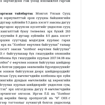
х зөрчигдсөн гэж үзээд нэхэмжлэл гаргаж
гасан тайлбартаа
: Монгол Улсын Сууц
йн зориулалттай орон сууцны байшингийн
угаар зүйлийн 5.3 дахь хэсэгт заасны дагуу
иргэдээс ирүүлсэн хүсэлтийг үндэслэн сууц
хангалттай буюу төлөөлөх эрх бүхий 263
хуулийн 8 дугаар зүйлийн 8.5 дахь хэсэгт
оршин суугчдад мэдэгдэж хурлаас гарах
өрх нь “Холбоог өөрчлөн байгуулах” талаар
хэсэгт заасан “холбоог өөрчлөн байгуулах”
СӨХ-г байгуулахаар бүх гишүүдийн олонхийн
бооны бүх гишүүдийн хурлын 2017.04.08-ны
олбоо”-г өөрчлөн зохион байгуулах шийдвэр
ага болгон удирдах зөвлөлийн бүрэлдэхүүнийг
өн зохион байгуулсан дээрх шийдвэрүүдийг
Улсын Сууц өмчлөгчдийн холбооны эрх зүйн
йшингийн дундын өмчлөлийн эд хөрөнгийн
 байгуулах хурлын шийдвэрийг үндэслэн сум,
тгэх” эрх олгогдсоны дагуу Ө өмчлөгчдийн
гэрчилгээг олгосон. Иргэн Л.Б нь “Холбоог
д өөрийн биеэр оролцоогүй нь “Ө” СӨХ-г
гээр тогтоолыг хүчингүй болгох үндэслэлд