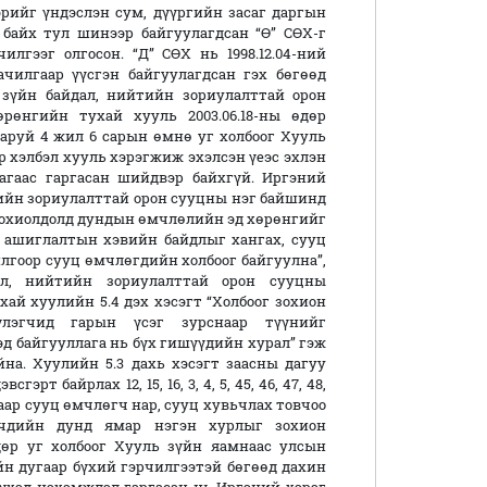
рийг үндэслэн сум, дүүргийн засаг даргын
 байх тул шинээр байгуулагдсан “Ө” СӨХ-г
лгээг олгосон. “Д” СӨХ нь 1998.12.04-ний
ачилгаар үүсгэн байгуулагдсан гэх бөгөөд
зүйн байдал, нийтийн зориулалттай орон
өнгийн тухай хууль 2003.06.18-ны өдөр
даруй 4 жил 6 сарын өмнө уг холбоог Хууль
р хэлбэл хууль хэрэгжиж эхэлсэн үеэс эхлэн
лагаас гаргасан шийдвэр байхгүй. Иргэний
йтийн зориулалттай орон сууцны нэг байшинд
 тохиолдолд дундын өмчлөлийн эд хөрөнгийг
 ашиглалтын хэвийн байдлыг хангах, сууц
лгоор сууц өмчлөгдийн холбоог байгуулна”,
л, нийтийн зориулалттай орон сууцны
й хуулийн 5.4 дэх хэсэгт “Холбоог зохион
лэгчид гарын үсэг зурснаар түүнийг
эд байгууллага нь бүх гишүүдийн хурал” гэж
йна. Хуулийн 5.3 дахь хэсэгт заасны дагуу
т байрлах 12, 15, 16, 3, 4, 5, 45, 46, 47, 48,
алаар сууц өмчлөгч нар, сууц хувьчлах товчоо
гчдийн дунд ямар нэгэн хурлыг зохион
өдөр уг холбоог Хууль зүйн яамнаас улсын
ийн дугаар бүхий гэрчилгээтэй бөгөөд дахин