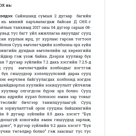
Х нь:
лдээ:
Сайншанд сумын 2 дугаар багийн
 нь миний харъяалагдаж байсан Д СӨХ-г
ёлын танхимд 2017 оны 04 дүгээр сарын 08-
увьд тус багт үйл ажиллагаа явуулдаг сууц
ан хурлын ирц, уг хурлаас гарсан тогтоол
 болон Сууц өмчлөгчдийн холбооны эрх зүйн
йшингийн дундын өмчлөлийн эд хөрөнгийн
йдвэр гэж үзэж байна. Дээрхи хуулиар бүх
 7 дугаар зүйлийн 7.2 дахь хэсгийн 7.2.5-д
өөд сууц өмчлөгчдийн холбоодыг нэгтгэж
бүх гишүүдээр хэлэлцүүлсний дараа сууц
эн өөрчлөн байгуулагдах холбоонд нэгдэх
ж шийдвэрлэх хуулийн зохицуулалт үйлчилж
хуулиар олгогдсон бүрэн эрх болно. Сууц
-ны өдрийн хурал болохоос өмнө зар товыг
төслийг бичгээр танилцуулаагүй. Сууц
йн зориулалттай орон сууцны байшингийн
 8 дугаар зүйлийн 8.5 дахь хэсэгт “Бүх
 доошгүй хоногийн өмнө гишүүдэд зарлаж,
нэ”, 9 дүгээр зүйлийн 9.2 дахь хэсэгт “Бүх
үчин төгөлдөр болно” гэж заасныг тус тус