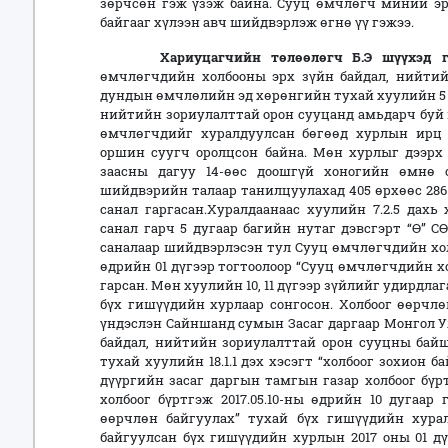
зөрчсөн гэж үзэж байна. Сууц өмчлөгч миний эр
байгааг хүлээн авч шийдвэрлэж өгнө үү гэжээ.
Хариуцагчийн төлөөлөгч Б.Э шүүхэд гар
өмчлөгчдийн холбооны эрх зүйн байдал, нийти
дундын өмчлөлийн эд хөрөнгийн тухай хуулийн 5 д
нийтийн зориулалттай орон сууцанд амьдарч буй 
өмчлөгчдийг хуралдуулсан бөгөөд хурлын ирц 
оршин суугч оролцсон байна. Мөн хурлыг дээрх 
заасны дагуу 14-өөс доошгүй хоногийн өмнө 
шийдвэрийн талаар танилцуулахад 405 өрхөөс 286 
санал гаргасан.Хуралдаанаас хуулийн 7.2.5 дахь 
санал гарч 5 дугаар багийн нутаг дэвсгэрт “Ө” 
саналаар шийдвэрлэсэн тул Сууц өмчлөгчдийн хол
өдрийн 01 дүгээр тогтоолоор “Сууц өмчлөгчдийн х
гарсан. Мөн хуулийн 10, 11 дүгээр зүйлийг удирдл
бүх гишүүдийн хурлаар сонгосон. Холбоог өөрчл
үндэслэн Сайншанд сумын Засаг даргаар Монгол 
байдал, нийтийн зориулалттай орон сууцны ба
тухай хуулийн 18.1.1 дэх хэсэгт “холбоог зохион
дүүргийн засаг даргын тамгын газар холбоог бүр
холбоог бүртгэж 2017.05.10-ны өдрийн 10 дугаар 
өөрчлөн байгуулах” тухай бүх гишүүдийн хурал
байгуулсан бүх гишүүдийн хурлын 2017 оны 01 дү