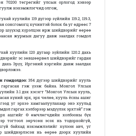
н 70200 төгрөгийг улсын орлогод хэвээр
аргуулж нэхэмжлэгчид олгож,
уулийн 119 дүгээр зүйлийн 119.2, 119.3,
лан сонсгомогц хүчинтэй болох ба уг өдрөөс 7
тор шүүхэд хүрэлцэн ирж шийдвэрийг өөрөө
 заасан журмын дагуу давж заалдах гомдол
 хуулийн 120 дугаар зүйлийн 120.2 дахь
йдвэрийг эс зөвшөөрвөл шийдвэрийг гардан
 дахь Эрүү, Иргэний хэргийн давж заалдах
двэрлэжээ.
 гомдолдоо:
354 дүгээр шийдвэрийг хууль
 гаргасан гэж үзэж байна. Монгол Улсын
улийн 3.1 дэх хэсэгт “Монгол Улсын хууль,
асан хүний эрх, эрх чөлөө, хууль ёсны ашиг
гээд уг эрхээ хамгаалуулахаар энэ хуульд
мдол гаргах хэлбэрээр мэдүүлэх эрхтэй” гэж
эрх ашгийг Ө өмчлөгчдийн холбооны бүх
эр тогтоол зөрчсөн эсэх нь тодорхойгүй,
хгүй байхад нэхэмжлэлийг хүлээн авч, уг
р шийдвэрлэсэн нь өөрөө дээрх хуулийн