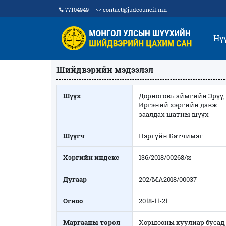
77104949
contact@judcouncil.mn
Нү
Шийдвэрийн мэдээлэл
Шүүх
Дорноговь аймгийн Эрүү,
Иргэний хэргийн давж
заалдах шатны шүүх
Шүүгч
Нэргүйн Батчимэг
Хэргийн индекс
136/2018/00268/и
Дугаар
202/МА2018/00037
Огноо
2018-11-21
Маргааны төрөл
Хоршооны хуулиар бусад,