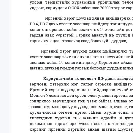
улсын тэмдэгтийн хураамжид урьдчилан төлсө
үлдээж, хариуцагч Ө СӨХолбооноос 70200 төгрөг г
Иргэний хэрэг шүүхэд хянан шийдвэрлэх тухай х
119.4, 119.7 дахь хэсэгт зааснаар шийдвэр танилцуу
хоног өнгөрснөөс хойш зохигч нь 14 хоногийн до
гардан авах үүрэгтэй. Гардан аваагүй нь хуульд
гаргах хугацааг тоолоход саад болохгүйг дурдаж,
Иргэний хэрэг шүүхэд хянан шийдвэрлэх тухай
хэсэгт зааснаар зохигч анхан шатны шүүхийн ши
авснаас хойш 14 хоногийн дотор Дорноговь аймаг
шатны шүүхэд гомдол гаргаж болохыг дурдаж ший
Хариуцагчийн төлөөлөгч Б.Э давж заалдсан
зөрчсөн, хэтэрхий нэг талыг барьсан шийдвэр
Иргэний хэрэг шүүхэд хянан шийдвэрлэх тухай ху
Монгол Улсын нэгдэн орсон олон улсын гэрээнд за
сонирхлоо зөрчигдсөн гэж үзэж байгаа аливаа эт
заасан журмын дагуу шүүхэд нэхэмжлэл, хүсэлт, го
хуульчилсан бөгөөд иргэн Л.Бын хууль ёсны 
гишүүдийн хурлын 2017.04.08-ны өдрийн 01 дүгэ
нэхэмжлэл гаргах эрх үүссэн эсэх нь тогтоогдо
хэргийг иргэний хэргийн анхан шатны шүүхээ