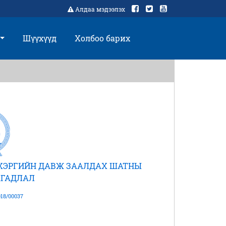
Алдаа мэдээлэх
Шүүхүүд
Холбоо барих
 ХЭРГИЙН ДАВЖ ЗААЛДАХ ШАТНЫ
ГАДЛАЛ
18/00037