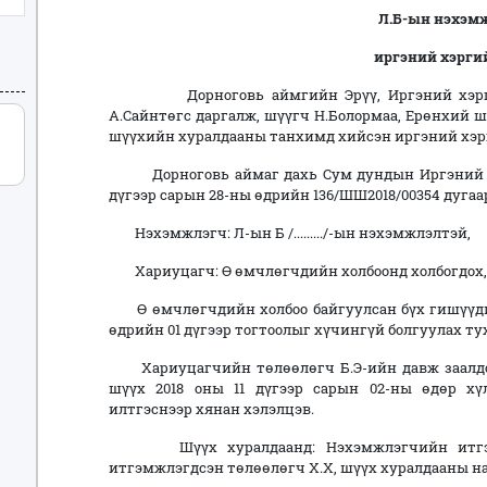
Л.Б-ын
нэхэм
иргэний хэрги
Дорноговь аймгийн Эрүү, Иргэний хэргий
А.Сайнтөгс даргалж, шүүгч Н.Болормаа, Ерөнхий 
шүүхийн хуралдааны танхимд хийсэн иргэний хэр
Дорноговь аймаг дахь Сум дундын Иргэний хэ
дүгээр сарын 28-ны өдрийн 136/ШШ2018/00354 дуга
Нэхэмжлэгч: Л-ын Б /........./-ын нэхэмжлэлтэй,
Хариуцагч: Ө өмчлөгчдийн холбоонд холбогдох,
Ө өмчлөгчдийн холбоо байгуулсан бүх гишүүдий
өдрийн 01 дүгээр тогтоолыг хүчингүй болгуулах ту
Хариуцагчийн төлөөлөгч Б.Э-ийн давж заалдс
шүүх 2018 оны 11 дүгээр сарын 02-ны өдөр х
илтгэснээр хянан хэлэлцэв.
Шүүх хуралдаанд: Нэхэмжлэгчийн итгэмжл
итгэмжлэгдсэн төлөөлөгч Х.Х, шүүх хуралдааны на