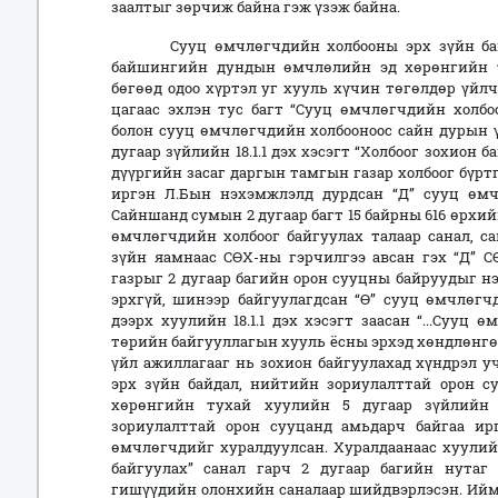
заалтыг зөрчиж байна гэж үзэж байна.
Сууц өмчлөгчдийн холбооны эрх зүйн байда
байшингийн дундын өмчлөлийн эд хөрөнгийн тух
бөгөөд одоо хүртэл уг хууль хүчин төгөлдөр үйл
цагаас эхлэн тус багт “Сууц өмчлөгчдийн холбо
болон сууц өмчлөгчдийн холбооноос сайн дурын ү
дугаар зүйлийн 18.1.1 дэх хэсэгт “Холбоог зохион
дүүргийн засаг даргын тамгын газар холбоог бүрт
иргэн Л.Бын нэхэмжлэлд дурдсан “Д” сууц өмчл
Сайншанд сумын 2 дугаар багт 15 байрны 616 өрхи
өмчлөгчдийн холбоог байгуулах талаар санал, са
зүйн яамнаас СӨХ-ны гэрчилгээ авсан гэх “Д” 
газрыг 2 дугаар багийн орон сууцны байруудыг н
эрхгүй, шинээр байгуулагдсан “Ө” сууц өмчлөгч
дээрх хуулийн 18.1.1 дэх хэсэгт заасан “...Сууц 
төрийн байгууллагын хууль ёсны эрхэд хөндлөнгө
үйл ажиллагааг нь зохион байгуулахад хүндрэл 
эрх зүйн байдал, нийтийн зориулалттай орон
хөрөнгийн тухай хуулийн 5 дугаар зүйлийн 
зориулалттай орон сууцанд амьдарч байгаа ирг
өмчлөгчдийг хуралдуулсан. Хуралдаанаас хуулийн 
байгуулах” санал гарч 2 дугаар багийн нутаг 
гишүүдийн олонхийн саналаар шийдвэрлэсэн. Иймд 