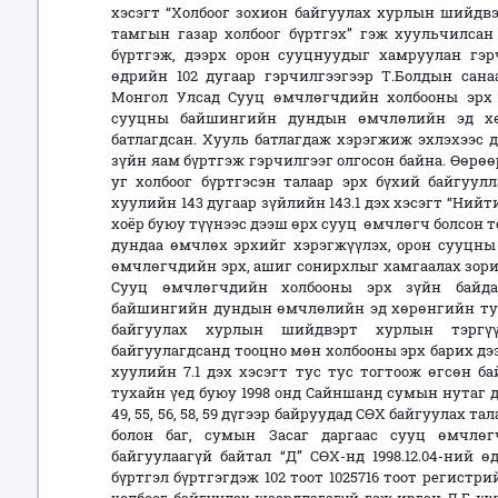
хэсэгт “Холбоог зохион байгуулах хурлын шийдвэ
тамгын газар холбоог бүртгэх” гэж хуульчилсан
бүртгэж, дээрх орон сууцнуудыг хамруулан гэрчи
өдрийн 102 дугаар гэрчилгээгээр Т.Болдын сана
Монгол Улсад Сууц өмчлөгчдийн холбооны эрх 
сууцны байшингийн дундын өмчлөлийн эд хөр
батлагдсан. Хууль батлагдаж хэрэгжиж эхлэхээс 
зүйн яам бүртгэж гэрчилгээг олгосон байна. Өөрөө
уг холбоог бүртгэсэн талаар эрх бүхий байгуул
хуулийн 143 дугаар зүйлийн 143.1 дэх хэсэгт “Ни
хоёр буюу түүнээс дээш өрх сууц өмчлөгч болсон
дундаа өмчлөх эрхийг хэрэгжүүлэх, орон сууцны
өмчлөгчдийн эрх, ашиг сонирхлыг хамгаалах зори
Сууц өмчлөгчдийн холбооны эрх зүйн байда
байшингийн дундын өмчлөлийн эд хөрөнгийн туха
байгуулах хурлын шийдвэрт хурлын тэргүү
байгуулагдсанд тооцно мөн холбооны эрх барих дэ
хуулийн 7.1 дэх хэсэгт тус тус тогтоож өгсөн ба
тухайн үед буюу 1998 онд Сайншанд сумын нутаг дэвсгэр
49, 55, 56, 58, 59 дүгээр байруудад СӨХ байгуулах т
болон баг, сумын Засаг даргаас сууц өмчлө
байгуулаагүй байтал “Д” СӨХ-нд 1998.12.04-ний 
бүртгэл бүртгэгдэж 102 тоот 1025716 тоот регистр