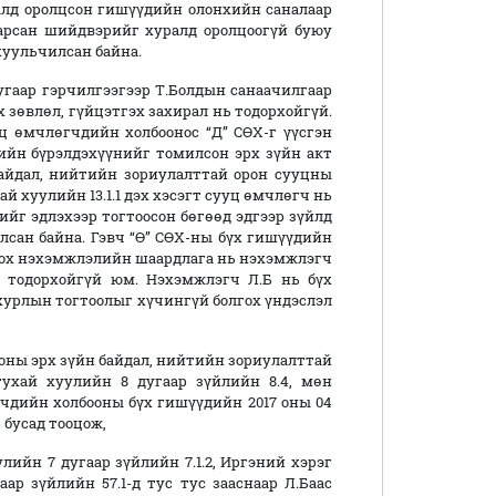
ралд оролцсон гишүүдийн олонхийн саналаар
арсан шийдвэрийг хуралд оролцоогүй буюу
 хуульчилсан байна.
дугаар гэрчилгээгээр Т.Болдын санаачилгаар
 зөвлөл, гүйцэтгэх захирал нь тодорхойгүй.
 сууц өмчлөгчдийн холбоонос “Д” СӨХ-г үүсгэн
ийн бүрэлдэхүүнийг томилсон эрх зүйн акт
айдал, нийтийн зориулалттай орон сууцны
хуулийн 13.1.1 дэх хэсэгт сууц өмчлөгч нь
хийг эдлэхээр тогтоосон бөгөөд эдгээр зүйлд
сан байна. Гэвч “Ө” СӨХ-ны бүх гишүүдийн
лгох нэхэмжлэлийн шаардлага нь нэхэмжлэгч
 тодорхойгүй юм. Нэхэмжлэгч Л.Б нь бүх
хурлын тогтоолыг хүчингүй болгох үндэслэл
ны эрх зүйн байдал, нийтийн зориулалттай
хай хуулийн 8 дугаар зүйлийн 8.4, мөн
гчдийн холбооны бүх гишүүдийн 2017 оны 04
 бусад тооцож,
7 дугаар зүйлийн 7.1.2, Иргэний хэрэг
р зүйлийн 57.1-д тус тус зааснаар Л.Баас