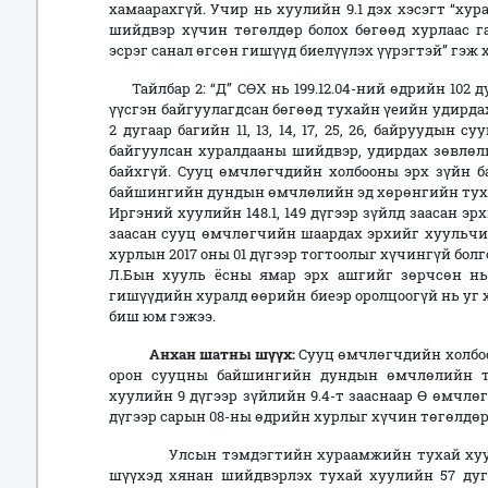
хамаарахгүй. Учир нь хуулийн 9.1 дэх хэсэгт “ху
шийдвэр хүчин төгөлдөр болох бөгөөд хурлаас г
эсрэг санал өгсөн гишүүд биелүүлэх үүрэгтэй” гэж
Тайлбар 2: “Д” СӨХ нь 199.12.04-ний өдрийн 102 
үүсгэн байгуулагдсан бөгөөд тухайн үеийн удирдах
2 дугаар багийн 11, 13, 14, 17, 25, 26, байруудын
байгуулсан хуралдааны шийдвэр, удирдах зөвлөл
байхгүй. Сууц өмчлөгчдийн холбооны эрх зүйн б
байшингийн дундын өмчлөлийн эд хөрөнгийн тухай 
Иргэний хуулийн 148.1, 149 дүгээр зүйлд заасан эр
заасан сууц өмчлөгчийн шаардах эрхийг хуульчил
хурлын 2017 оны 01 дүгээр тогтоолыг хүчингүй бо
Л.Бын хууль ёсны ямар эрх ашгийг зөрчсөн нь
гишүүдийн хуралд өөрийн биеэр оролцоогүй нь уг 
биш юм гэжээ.
Анхан шатны шүүх:
Сууц өмчлөгчдийн холбоо
орон сууцны байшингийн дундын өмчлөлийн ту
хуулийн 9 дүгээр зүйлийн 9.4-т зааснаар Ө өмчлө
дүгээр сарын 08-ны өдрийн хурлыг хүчин төгөлдөр
Улсын тэмдэгтийн хураамжийн тухай хуулийн 
шүүхэд хянан шийдвэрлэх тухай хуулийн 57 дугаа