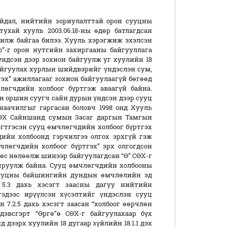
л, нийтийн зориулалттай орон сууцны
ай хууль 2003.06.18-ны өдөр батлагдсан
чилж байгаа билээ. Хууль хэрэгжиж эхэлсэн
о”-г орон нутгийн захиргааны байгууллага
ндсэн дээр зохион байгуулж уг хуулийн 18
 байгуулах хурлын шийдвэрийг үндэслэн сум,
гэх” ажиллагааг зохион байгуулаагүй бөгөөд
өгчдийн холбоог бүртгэж аваагүй байна.
йн оршин суугч сайн дурын үндсэн дээр сууц
наачилгыг гаргасан боловч 1998 онд Хууль
СӨХ Сайншанд сумын Засаг даргын Тамгын
эгтгэсэн сууц өмчлөгчдийн холбоог бүртгэх
дийн холбоонд гэрчилгээ олгох эрхгүй гэж
өмчлөгчдийн холбоог бүртгэх” эрх олгогдсон
өс нөлөөлж шинээр байгуулагдсан “Ө” СӨХ-г
учруулж байна. Сууц өмчлөгчдийн холбооны
 сууцны байшингийн дундын өмчлөлийн эд
5.3 дахь хэсэгт заасны дагуу нийтийн
эдээс ирүүлсэн хүсэлтийг үндэслэн сууц
7.2.5 дахь хэсэгт заасан “холбоог өөрчлөн
дэвсгэрт “Өргө”ө СӨХ-г байгуулахаар бүх
дээрх хуулийн 18 дугаар зүйлийн 18.1.1 дэх