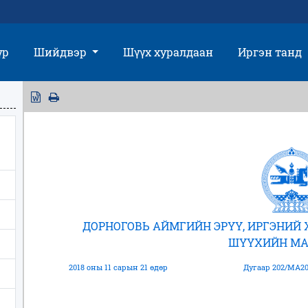
үр
Шийдвэр
Шүүх хуралдаан
Иргэн танд
ДОРНОГОВЬ АЙМГИЙН ЭРҮҮ, ИРГЭНИЙ
ШҮҮХИЙН МА
2018 оны 11 сарын 21 өдөр
Дугаар 202/МА20