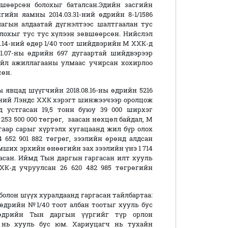
шөөрсөн болохыг баталсан.Эдийн засгийн
гийн яамны 2014.03.31-ний өдрийн 8-1/1586
ллагын алдаатай дүгнэлтээс шалтгаалан тус
олохыг тус тус хүлээн зөвшөөрсөн. Нийслэл
.14-ний өдөр 1/40 тоот шийдвэрийн М ХХК-д
11.07-ны өдрийн 697 дугаартай шийдвэрээр
үйл ажиллагааны улмаас учирсан хохирлоо
сөн.
явцад шүүгчийн 2018.08.16-ны өдрийн 5216
ний Лэндс ХХК хэрэгт шинжээчээр оролцож
 устгасан 19,5 тонн буюу 39 000 ширхэг
53 500 000 төгрөг, заасан нөхцөл байдал, М
угаар сарыг хүртэлх хугацаанд жил бүр олох
 652 901 882 төгрөг, зээлийн өрөнд алдсан
мших эрхийн өнөөгийн зах зээлийн үнэ 1 714
гасан. Иймд Тын даргын гаргасан илт хууль
К-д учруулсан 26 620 482 985 төгрөгийн
олон шүүх хуралдаанд гаргасан тайлбартаа:
өдрийн №1/40 тоот албан тоотыг хууль бус
өдрийн Тын даргын үүргийг түр орлон
а нь хууль бус юм. Хариуцагч нь тухайн