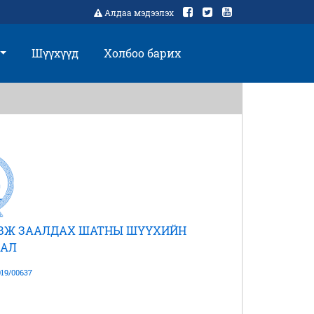
Алдаа мэдээлэх
Шүүхүүд
Холбоо барих
АВЖ ЗААЛДАХ ШАТНЫ ШҮҮХИЙН
АЛ
19/00637