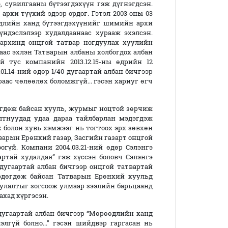
 сувилгааны бүтээгдэхүүн гэж дүгнэгдсэн.
рхи түүхий эдээр ордог. Гэтэл 2003 оны 03
өдлийн ханд бүтээгдэхүүнийг шимийн архи
үндэслэлээр худалдаанаас хурааж эхэлсэн.
архинд онцгой татвар ногдуулах хуулийн
раас эхлэн Татварын албаны холбогдох албан
й тус компанийн 2013.12.15-ны өдрийн 12
.01.14-ний өдөр 1/40
дугаартай албан бичгээр
аас чөлөөлөх боломжгүй... гэсэн хариуг өгч
гдөж байсан хууль, журмыг ноцтой зөрчиж
лтнуудад удаа дараа тайлбарлан мэдэгдэж
х болон хувь хэмжээг нь тогтоох эрх зөвхөн
варын Ерөнхий газар, Засгийн газарт онцгой
огүй. Компани 2004.03.21-ний өдөр Сэлэнгэ
тай худалдая” гэж хүссэн боловч Сэлэнгэ
 дугаартай албан бичгээр онцгой татвартай
рдөгдөж байсан Татварын Ерөнхий хуульд
улалтыг зогсоож улмаар зээлийн барьцаанд
ахад хүргэсэн.
2 дугаартай албан бичгээр “Мөрөөдлийн ханд
элгүй болно..." гэсэн шийдвэр гаргасан нь