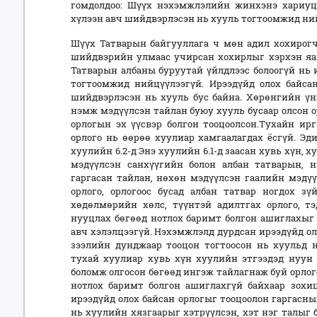
гомдолдоо: Шүүх нэхэмжлэлийн жинхэнэ хариуц
хүлээн авч шийдвэрлэсэн нь хууль тогтоомжид ни
Шүүх Татварын байгууллага ч мөн адил хохирогч
шийдвэрийн улмаас учирсан хохирлыг хэрхэн яа
Татварын албаны буруутай үйлдлээс болоогүй нь 
тогтоомжид нийцүүлээгүй. Ирээдүйд олох байсан
шийдвэрлэсэн нь хууль бус байна. Хөрөнгийн үн
нэмж мэдүүлсэн тайлан буюу хууль бусаар олсон о
орлогын эх үүсвэр болгон тооцоолсон.Тухайн ир
орлого нь өөрөө хуулиар хамгаалагдах ёсгүй. Э
хуулийн 6.2-д Энэ хуулийн 6.1-д заасан хувь хүн, 
мэдүүлсэн санхүүгийн болон албан татварын,
гаргасан тайлан, нөхөн мэдүүлсэн гаалийн мэдүү
орлого, орлогоос бусад албан татвар ногдох з
хөдөлмөрийн хөлс, түүнтэй адилтгах орлого, тэ
нууцлах бөгөөд нотлох баримт болгон ашиглахыг 
авч хэлэлцээгүй. Нэхэмжлэлд дурдсан ирээдүйд ол
зээлийн дунджаар тооцон тогтоосон нь хуульд 
тухай хуулиар хувь хүн хуулийн этгээдэд нуун 
боломж олгосон бөгөөд ингэж тайлагнаж буй орлог
нотлох баримт болгон ашиглахгүй байхаар зохи
ирээдүйд олох байсан орлогыг тооцоолон гаргасн
нь хуулийн хязгаарыг хэтрүүлсэн, хэт нэг талыг 