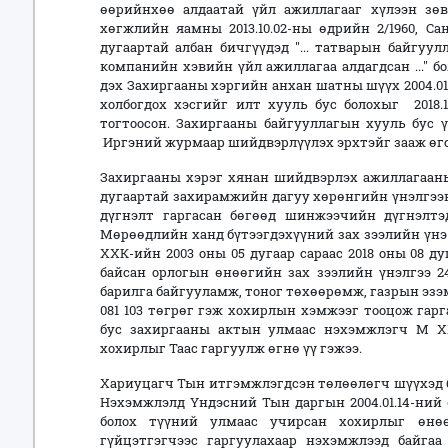
өөрийнхөө алдаатай үйл ажиллагааг хүлээн зөв
хөгжлийн яамны 2013.10.02-ны өдрийн 2/1960, Сан
дугаартай албан бичгүүдэд "... татварын байгуу
компанийн хэвийн үйл ажиллагаа алдагдсан ..." б
дэх Захиргааны хэргийн анхан шатны шүүх 2004.01
холбогдох хэсгийг илт хууль бус болохыг 2018.
тогтоосон. Захиргааны байгууллагын хууль бус 
Иргэний журмаар шийдвэрлүүлэх эрхтэйг зааж өг
Захиргааны хэрэг хянан шийдвэрлэх ажиллагааны 
дугаартай захирамжийн дагуу хөрөнгийн үнэлгээ
дүгнэлт гаргасан бөгөөд шинжээчийн дүгнэлтэд
Мөрөөдлийн ханд бүтээгдэхүүний зах зээлийн үнэ 2
ХХК-ийн 2003 оны 05 дугаар сараас 2018 оны 08 д
байсан орлогын өнөөгийн зах зээлийн үнэлгээ 24
барилга байгууламж, тоног төхөөрөмж, газрын эзэ
081 103 төгрөг гэж хохирлын хэмжээг тооцож гар
бус захиргааны актын улмаас нэхэмжлэгч М ХХ
хохирлыг Таас гаргуулж өгнө үү гэжээ.
Хариуцагч Тын итгэмжлэгдсэн төлөөлөгч шүүхэд б
Нэхэмжлэлд Үндэсний Тын даргын 2004.01.14-ний 
болох түүний улмаас учирсан хохирлыг өнө
гүйцэтгэгчээс гаргуулахаар нэхэмжлээд байга