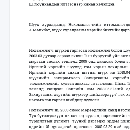
Ш.Оюунхандын илтгэснээр хянан хэлэлцэв.
Шүүх хуралдаанд: Нэхэмжлэгчийн итгэмжлэгдс
А.Мөнхбат, шүүх хуралдааны нарийн бичгийн дарга
Нэхэмжлэгч шүүхэд гаргасан нэхэмжлэл болон шүү
2003.03 дугаар сараас эхлэн Тын буруутай үйл аж
маргаан таслах зөвлөлд 2005 онд хандсан боловч 
Иргэний хэргийн шүүхэд гэм хорын хохирлын 
Иргэний хэргийн анхан шатны шүүх нь 2018.04.
шүүгчийн захирамжаар Захиргааны хэргийн
нэхэмжлэлийг хүлээн авахаас татгалзсан. Иймд Т
яаманд хандсан, Сангийн яам 2018.05.31-ний өд
Захиргааны хэргийн шүүхээр шийдвэрлүүл” гэх х
нэхэмжлэл гарган шийдвэрлүүлсэн.
Нэхэмжлэгч нь 2003 оноос Мөрөөдлийн ханд нэртэй
Тус бүтээгдэхүүн нь сэтгэц судлал, наркологийн 
туршилтын дүгнэлт, түүний дэргэдэх эрдэм шинж
өдрийн 01 дугаартай протокол, 2001.03.29-ний 