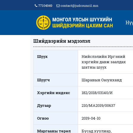
77104949
contact@judcouncil.mn
Нү
Шийдвэрийн мэдээлэл
Шүүх
Нийслэлийн Иргэний
хэргийн давж заалдах
шатны шүүх
Шүүгч
Шаравын Оюунханд
Хэргийн индекс
182/2018/03140/И
Дугаар
210/МА2019/00637
Огноо
2019-04-10
Маргааны төрөл
Бусад хуулиар,