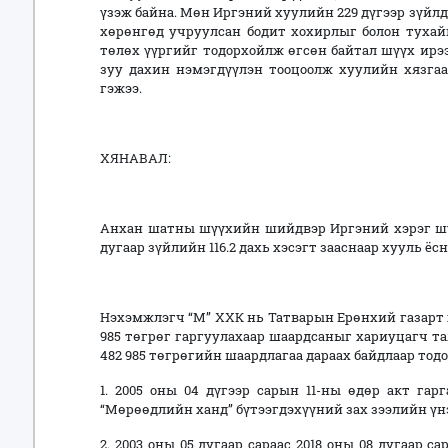
үзэж байна. Мөн Иргэний хуулийн 229 дүгээр зүйлд
хөрөнгөд учруулсан бодит хохирлыг болон тухайн
төлөх үүргийг тодорхойлж өгсөн байтал шүүх ирээ
зуу дахин нэмэгдүүлэн тооцоолж хуулийн хязгаа
гэжээ.
ХЯНАВАЛ:
Анхан шатны шүүхийн шийдвэр Иргэний хэрэг шү
дугаар зүйлийн 116.2 дахь хэсэгт зааснаар хууль ёс
Нэхэмжлэгч “М” ХХК
нь Татварын Ерөнхий газарт 
985 төгрөг гаргуулахаар шаардсаныг хариуцагч т
482 985 төгрөгийн шаардлагаа дараах байдлаар тодо
1. 2005 оны 04 дүгээр сарын 11-ны өдөр акт гар
“Мөрөөдлийн ханд” бүтээгдэхүүний зах зээлийн үнэ 2
2. 2003 оны 05 дугаар сараас 2018 оны 08 дугаар са