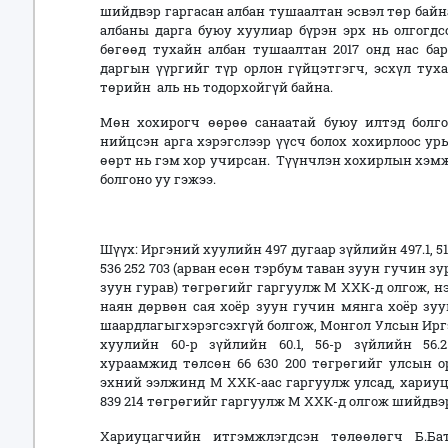
шийдвэр гаргасан албан тушаалтан эсвэл төр бай
албаны дарга буюу хуулиар бүрэн эрх нь олгогдс
бөгөөд тухайн албан тушаалтан 2017 онд нас ба
даргын үүргийг түр орлон гүйцэтгэгч, эсхүл тух
төрийн аль нь тодорхойгүй байна.
Мөн хохирогч өөрөө санаатай буюу илтэд болго
нийцсэн арга хэрэгслээр үүсч болох хохирлоос ур
өөрт нь гэм хор учирсан. Түүнчлэн хохирлын хэмж
болгоно уу гэжээ.
Шүүх: Иргэний хуулийн 497 дугаар зүйлийн 497.1, 51
536 252 703 (арван есөн тэрбум таван зуун гучин з
зуун гурав) төгрөгийг гаргуулж М ХХК-д олгож, нэ
наян дөрвөн сая хоёр зуун гучин мянга хоёр зуу
шаардлагыгхэрэгсэхгүй болгож, Монгол Улсын Ирг
хуулийн 60-р зүйлийн 60.1, 56-р зүйлийн 56
хураамжид төлсөн 66 630 200 төгрөгийг улсын ор
эхний ээлжинд М ХХК-аас гаргуулж улсад, хариу
839 214 төгрөгийг гаргуулж М ХХК-д олгож шийдвэ
Хариуцагчийн итгэмжлэгдсэн төлөөлөгч Б.Ба