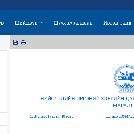
үр
Шийдвэр
Шүүх хуралдаан
Иргэн танд
НИЙСЛЭЛИЙН ИРГЭНИЙ ХЭРГИЙН Д
МАГАДЛ
2019 оны 04 сарын 10 өдөр
Дугаар 210/МА20