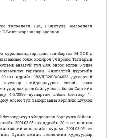
эн төлөөлөгч Г.М, Г.Энхтуяа, өмгөөлөгч
 Б.Билэгжаргал нар оролцов.
х хуралдаанд гаргасан тайлбартаа: М ХХК-д
иллагаанаас болж хохирол учирсан. Татварын
хүлээж аваагүй тул 2006 оноос эхлэн 6 удаа
нэхэмжлэл гаргасан. Чингэлтэй дүүргийн
30-ны өдрийн 182/Ш32018/04033 дугаартай
 шүүхээр шийдвэрлүүлэх ёстойг зааж
ын удирдах дээд байгууллага болох Сангийн
өр 4-2/3399 дугаартай албан бичгээр "...
ариу өгсөн тул Захиргааны хэргийн шүүхэд
 бүтээгдэхүүн үйлдвэрлэн борлуулж байсан.
төвийн 2001.03.05-ны өдрийн 20 тоот клиник
илгээний зөвлөлийн хурлын 2001.03.05-ны
өдрийн Хүний эмийн зөвлөлийн хурлуудаар