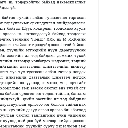
агч нь тодорхойгүй байхад нэхэмжлэлийг
йцээгүй.
 байтал тухайн албан тушаалтны гаргасан
ж гаргуулахыг орхигдуулан шийдвэрлэсэн.
илт байгаа. Шүүх хохирлыг тооцохдоо хууль
 орлого нь нотлогдоогүй байхад тооцоолж
элгээ, төслийн “Лэндс” ХХК нь М ХХК-ний
рлогын тайланг ирээдүйд олох ёстой байсан
гэн, хуулийн этгээдийн нуун дарагдуулсан
дийн засгийн ил тод байдлыг дэмжих тухай
хуулийн этгээдэд холбогдох мэдээлэл, тэдний
 нийгмийн даатгалын шимтгэлийн шинээр
лэгт тус тус тусгасан албан татвар ногдох
үйл, нийгмийн даатгалын шимтгэл ногдох
дгээрийн эх үүсвэр, хэмжээ, үнэ, өртгийг
хориглоно гэж заасан байтал энэ тухай огт
ох байсан орлогыг ил тодын тайлан, банкны
нийцэхгүй. Эдийн засгийн ил тод байдлын
дарагдуулсан орлогоо ил болгон тайлагнах
о нь хуулийн дагуу олсон орлого биш бөгөөд
цуулсан байтал тайлангийн дүнд үндэслэн
ыг хуульд нийцэж буй мэтээр шийдвэрлэсэн
баримталсан, хуулийг буруу хэрэглэсэн гэж