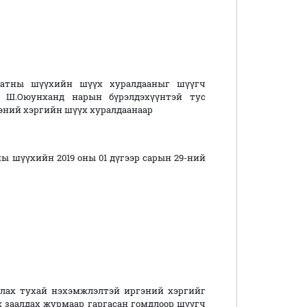
шатны шүүхийн шүүх хуралдааныг шүүгч
, Ш.Оюунханд нарын бүрэлдэхүүнтэй тус
эний хэргийн шүүх хуралдаанаар
 шүүхийн 2019 оны 01 дүгээр сарын 29-ний
уулах тухай нэхэмжлэлтэй иргэний хэргийг
заалдах журмаар гаргасан гомдлоор шүүгч