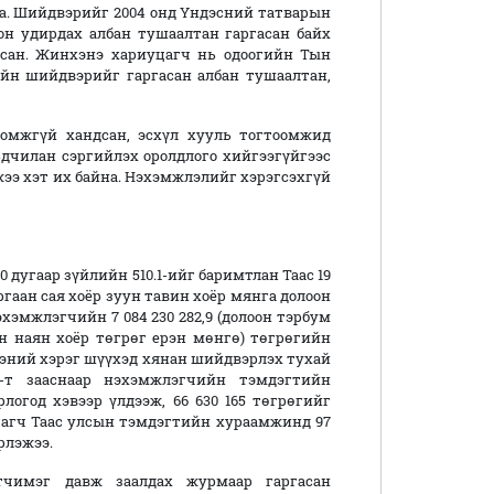
на. Шийдвэрийг 2004 онд Үндэсний татварын
он удирдах албан тушаалтан гаргасан байх
рсан. Жинхэнэ хариуцагч нь одоогийн Тын
айн шийдвэрийг гаргасан албан тушаалтан,
омжгүй хандсан, эсхүл хууль тогтоомжид
ьдчилан сэргийлэх оролдлого хийгээгүйгээс
ээ хэт их байна. Нэхэмжлэлийг хэрэгсэхгүй
0 дугаар зүйлийн 510.1-ийг баримтлан Таас 19
ургаан сая хоёр зуун тавин хоёр мянга долоон
хэмжлэгчийн 7 084 230 282,9 (долоон тэрбум
н наян хоёр төгрөг ерэн мөнгө) төгрөгийн
эний хэрэг шүүхэд хянан шийдвэрлэх тухай
.2-т зааснаар нэхэмжлэгчийн тэмдэгтийн
логод хэвээр үлдээж, 66 630 165 төгрөгийг
цагч Таас улсын тэмдэгтийн хураамжинд 97
рлэжээ.
тчимэг давж заалдах журмаар гаргасан