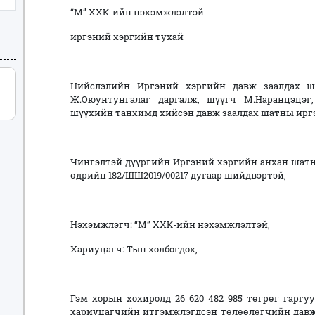
“М” ХХК-ийн нэхэмжлэлтэй
иргэний хэргийн тухай
Нийслэлийн Иргэний хэргийн давж заалдах 
Ж.Оюунтунгалаг даргалж, шүүгч М.Наранцэцэг
шүүхийн танхимд хийсэн давж заалдах шатны ирг
Чингэлтэй дүүргийн Иргэний хэргийн анхан шатны
өдрийн 182/ШШ2019/00217 дугаар шийдвэртэй,
Нэхэмжлэгч: “М” ХХК-ийн нэхэмжлэлтэй,
Хариуцагч: Тын холбогдох,
Гэм хорын хохиролд 26 620 482 985 төгрөг гарг
хариуцагчийн итгэмжлэгдсэн төлөөлөгчийн давж 