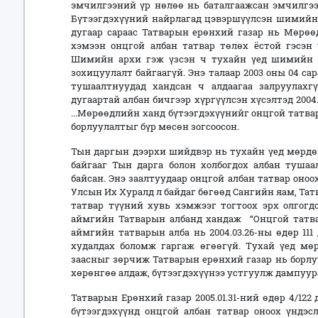
эмчилгээний үр нөлөө нь баталгаажсан эмчилгээ,
Бүтээгдэхүүний найрлагад цэвэршүүлсэн шимийн а
дугаар сараас Татварын ерөнхий газар нь Мөрө
хэмээн онцгой албан татвар төлөх ёстой гэсэн 
Шимийн архи гэж үзсэн ч тухайн үед шимийн 
зохицуулалт байгаагүй. Энэ талаар 2003 оны 04 са
тушаалтнуудад хандсан ч алдаагаа залруулахгү
дугаартай албан бичгээр хүргүүлсэн хүсэлтэд
2004
...Мөрөөдлийн ханд бүтээгдэхүүнийг онцгой татвар
борлуулалтыг бүр мөсөн зогсоосон.
Тын даргын дээрхи шийдвэр нь тухайн үед мөрдө
байгааг Тын дарга болон холбогдох албан тушаа
байсан. Энэ заалтуудаар онцгой албан татвар оноо
Улсын Их Хуралд л байдаг бөгөөд Сангийн яам, Тат
татвар түүний хувь хэмжээг тогтоох эрх олгогдо
аймгийн Татварын албанд хандаж “Онцгой татвар
аймгийн татварын алба нь 2004.03.26-ны өдөр 111
худалдах боломж гаргаж өгөөгүй. Тухай үед мө
заасныг зөрчиж Татварын ерөнхий газар нь борлу
хөрөнгөө алдаж, бүтээгдэхүүнээ устгуулж дампуур
Татварын Ерөнхий газар 2005.01.31-ний өдөр 4/12
бүтээгдэхүүнд онцгой албан татвар оноох үндэсл