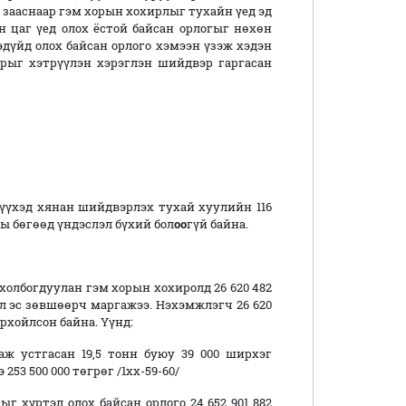
 зааснаар гэм хорын хохирлыг тухайн үед эд
 цаг үед олох ёстой байсан орлогыг нөхөн
дүйд олох байсан орлого хэмээн үзэж хэдэн
рыг хэтрүүлэн хэрэглэн шийдвэр гаргасан
үхэд хянан шийдвэрлэх тухай хуулийн 116
ны бөгөөд үндэслэл бүхий бол
оо
гүй байна.
холбогдуулан гэм хорын хохиролд 26 620 482
ал эс зөвшөөрч маргажээ.
Нэхэмжлэгч 26 620
рхойлсон байна. Үүнд:
гаж устгасан 19,5 тонн буюу 39 000 ширхэг
53 500 000 төгрөг /1хх-59-60/
рыг хүртэл олох байсан орлого 24 652 901 882