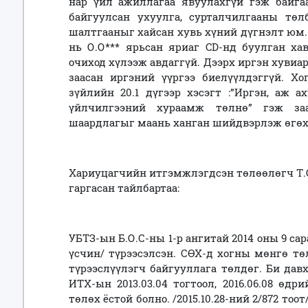
нар үйл ажиллагаа явуулахгүй гэж байга
байгуулсан ухуулга, сурталчилгааны төл
шалтгааныг хайсан хувь хүний дүгнэлт юм. 
нь О.О*** ярьсан яриаг
CD-
нд буулган хав
очиход хүлээж авдаггүй. Дээрх иргэн хувиа
заасан иргэний үүргээ биелүүлдэггүй. Х
зүйлийн 20.1 дүгээр хэсэгт :”Иргэн, аж 
үйлчилгээний хураамж төлнө” гэж за
шаардлагыг маань ханган шийдвэрлэж өгөхи
Хариуцагчийн итгэмжлэгдсэн төлөөлөгч Т.О
гаргасан тайлбартаа:
УБТЗ-ын Б.О.С-ны 1-р ангитай 2014 оны 9 сар
үсчин/ түрээсэлсэн. СӨХ-д хогны мөнгө тө
түрээслүүлэгч байгууллага төлдөг. Би дав
ИТХ-ын 2013.03.04 тогтоол, 2016.06.08 өдр
төлөх ёстой болно. /2015.10.28-ний 2/872 то