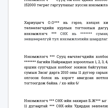
152000 төгрөг гаргуулахыг хүссэн нэхэмжлэ
Хариуцагч О.О*** нь гэрээ, хэлцэл хи
төлөөлөгчдийн хурлын тогтоолын дагу
***
нэхэмжлэгч
СӨХ нь ******* сума
зөвшөөрөлгүй тул нэхэмжлэлийн шаардлаг
Нэхэмжлэгч *** Сууц өмчлөгчдийн холбоо
******* багийн Найрамдал хорооллын 1, 2, 3, 4, 5, 6,
оршин суугчдын холбоог зохион байгуулах
сумын Засаг дарга 2010 оны 11 дүгээр сарын
олгосон болох нь хэрэгт авагдсан нотло
тогтоогдож байна. / хх-ийн 6/
Нэхэмжлэгч *** СӨХ-ийн захирал Б.Ж*** ыг 
11 дугаартай *** СӨХ-ийн Удирдах зөвлөл