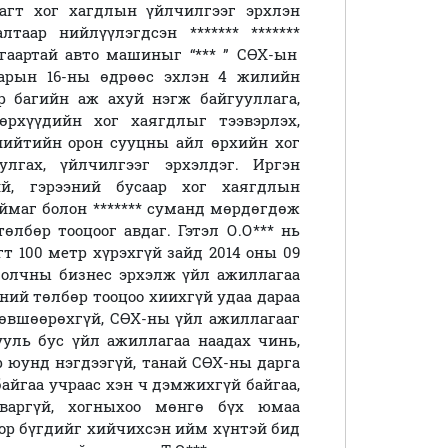
 багт хог хагдлын үйлчилгээг эрхлэн
лалтаар нийлүүлэгдсэн
******* *******
гаартай авто машиныг “*** ” СӨХ-ын
сарын 16-ны өдрөөс эхлэн 4 жилийн
р багийн аж ахуй нэгж байгууллага,
өрхүүдийн хог хаягдлыг тээвэрлэх,
нийтийн орон сууцны айл өрхийн хог
улгах, үйлчилгээг эрхэлдэг. Иргэн
ий, гэрээний бусаар хог хаягдлын
ймаг болон ******* суманд мөрдөгдөж
өлбөр тооцоог авдаг. Гэтэл О.О*** нь
т 100 метр хүрэхгүй зайд 2014 оны 09
ёдолчны бизнес эрхэлж үйл ажиллагаа
ний төлбөр тооцоо хиихгүй удаа дараа
зөвшөөрөхгүй, СӨХ-ны үйл ажиллагааг
ууль бус үйл ажиллагаа наадах чинь,
р юунд нэгдээгүй, танай СӨХ-ны дарга
айгаа учраас хэн ч дэмжихгүй байгаа,
дваргүй, хогныхоо мөнгө бүх юмаа
ор бүгдийг хийчихсэн ийм хүнтэй бид