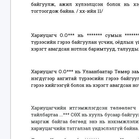
байгуулж, ажил хүлээлцсэн болох нь хэ
тогтоогдож байна. / хх-ийн 11/
Хариуцагч О.О*** нь ******* сумын *****
түрээсийн гэрээ байгуулан үсчин, оёдлын 
хэрэгт авагдсан нотлох баримтууд, талууды
Хариуцагч О.О*** нь Улаанбаатар Төмөр з
нэгдүгээр ангитай түрээсийн гэрээ байгуу
гэрээ хийгээгүй болох нь хэрэгт авагдсан н
Хариуцагчийн итгэмжлэгдсэн төлөөлөгч Т
тайлбартаа ...*** СӨХ нь хууль бусаар байгуу
маргаж байгаа бөгөөд энэ нь нэхэмжлэли
хариуцагчийн татгалзал үндэслэлгүй байна.