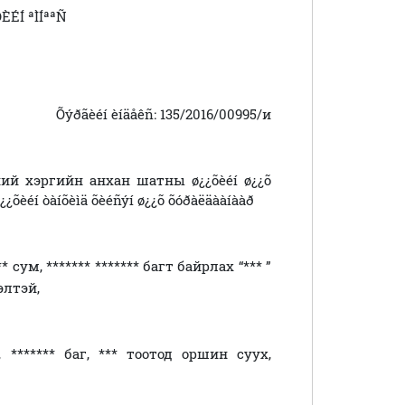
ÈÉÍ ªÌÍªªÑ
Õýðãèéí èíäåêñ:
135/2016/00995/
и
й хэргийн анхан шатны ø¿¿õèéí ø¿¿õ
¿õèéí òàíõèìä õèéñýí ø¿¿õ õóðàëäààíààð
, ******* ******* багт байрлах “*** ”
элтэй,
 ******* баг, *** тоотод оршин суух,