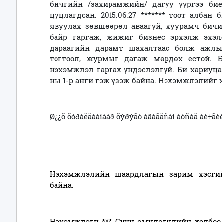
бичгийн /захирамжийн/ дагуу үүргээ бие
цуцлагдсан. 2015.06.27 ******* тоот алба
явуулах зөвшөөрөл аваагүй, хуурамч бич
байр гаргаж, жижиг бизнес эрхэлж эхэл
дараагийн дарамт шахалтаас болж ажл
тогтоол, журмыг дагаж мөрдөх ёстой.
нэхэмжлэл гаргах үндэслэлгүй. Би хариуца
ны 1-р анги гэж үзэж байна. Нэхэмжлэлийг 
Ø¿¿õ õóðàëäààíààð õýðýãò àâàãäñàí áóñàä áè÷ãèé
Нэхэмжлэлийн шаардлагын зарим хэсг
байна.
Нэхэмжлэгч *** Сууц өмчлөгчдийн холбоо 