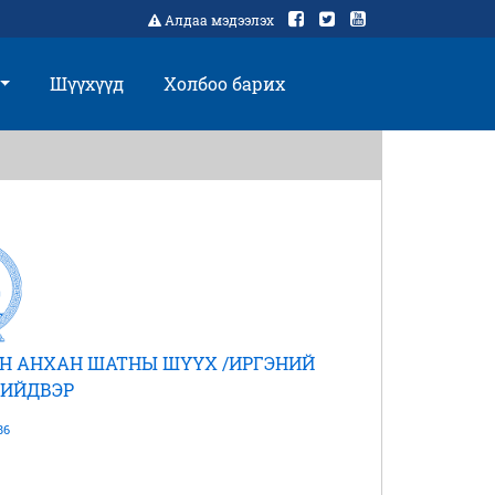
Алдаа мэдээлэх
Шүүхүүд
Холбоо барих
Н АНХАН ШАТНЫ ШҮҮХ /ИРГЭНИЙ
ШИЙДВЭР
86