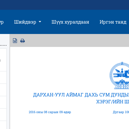
үр
Шийдвэр
Шүүх хуралдаан
Иргэн танд
ы
ДАРХАН-УУЛ АЙМАГ ДАХЬ СУМ ДУНДЫ
ХЭРЭГ/ИЙН 
2016 оны 08 сарын 09 өдөр
Дугаар 10