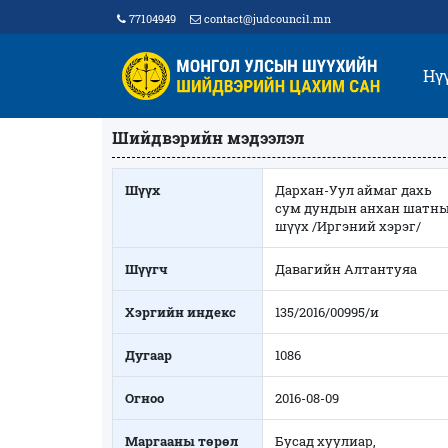
77104949
contact@judcouncil.mn
Нү
Шийдвэрийн мэдээлэл
Шүүх
Дархан-Уул аймаг дахь
сум дундын анхан шатн
шүүх /Иргэний хэрэг/
Шүүгч
Давагийн Алтантуяа
Хэргийн индекс
135/2016/00995/и
Дугаар
1086
Огноо
2016-08-09
Маргааны төрөл
Бусад хуулиар,