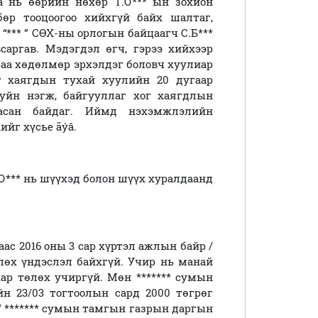
а нь өөрийн нөхөр Т.О*** ын зохион
бөр тооцоогоо хийхгүй байх шалтаг,
“*** ” СӨХ-ны орлогын байцаагч С.Б***
саргав. Мэдэгдэл өгч, гэрээ хийхээр
раа хөдөлмөр эрхэлдэг боловч хуулиар
ог хаягдын тухай хуулийн 20 дугаар
ахуйн нэгж, байгууллаг хог хаягдлын
асан байдаг. Иймд нэхэмжлэлийн
йг хүсье ãýâ.
*** нь шүүхэд болон шүүх хуралдаанд
аас 2016 оны 3 сар хүртэл ажлын байр /
лөх үндэслэл байхгүй. Учир нь манай
хар төлөх учиргүй. Мөн ******* сумын
ийн 23/03 тогтоолын сард 2000 төгрөг
от/ ******* сумын тамгын газрын даргын