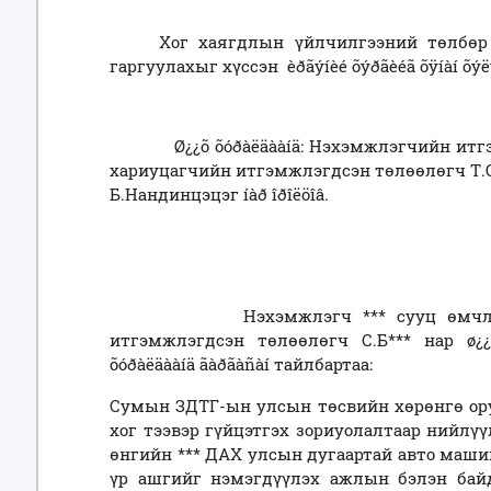
Хог хаягдлын үйлчилгээний төлбөр то
гаргуулахыг хүссэн èðãýíèé õýðãèéã õÿíàí õýë
Ø¿¿õ õóðàëäààíä: Нэхэмжлэгчийн итгэмжл
хариуцагчийн итгэмжлэгдсэн төлөөлөгч Т.О*** 
Б.Нандинцэцэг íàð îðîëöîâ.
Нэхэмжлэгч *** сууц өмчлөгчдий
итгэмжлэгдсэн төлөөлөгч С.Б*** нар ø¿¿
õóðàëäààíä ãàðãàñàí тайлбартаа:
Сумын ЗДТГ-ын улсын төсвийн хөрөнгө оруу
хог тээвэр гүйцэтгэх зориуолалтаар нийлү
өнгийн *** ДАХ улсын дугаартай авто маш
үр ашгийг нэмэгдүүлэх ажлын бэлэн байд