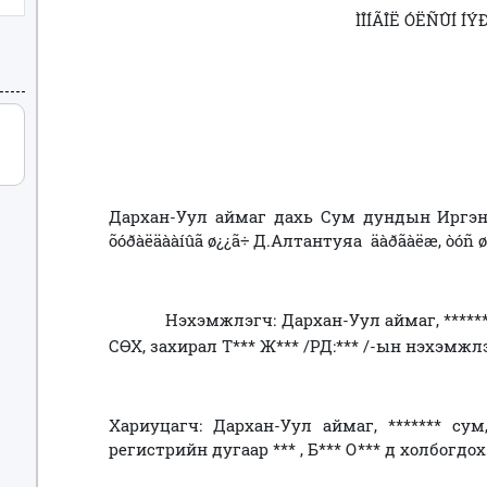
ÌÎÍÃÎË ÓËÑÛÍ ÍÝÐ
Дархан-Уул аймаг дахь Сум дундын Иргэни
õóðàëäààíûã ø¿¿ã÷ Д.Алтантуяа äàðãàëæ, òóñ ø¿
Нэхэмжлэгч: Дархан-Уул аймаг, ******* сум
СӨХ,
захирал Т*** Ж*** /РД:*** /-ын нэхэмжл
Хариуцагч: Дархан-Уул аймаг, ******* сум,
регистрийн дугаар *** , Б*** О*** д холбогдох