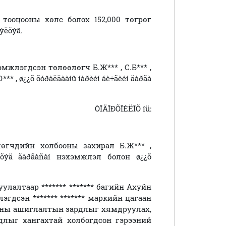
оцооны хөлс болох 152,000 төгрөг
ýëöýâ.
эгдсэн төлөөлөгч Б.Ж*** , С.Б*** ,
, ø¿¿õ õóðàëäààíû íàðèéí áè÷ãèéí äàðãà
ÒÎÄÎÐÕÎÉËÎÕ íü:
н холбооны захирал Б.Ж*** ,
õýä ãàðãàñàí нэхэмжлэл болон ø¿¿õ
лалтаар ******* ******* багийн Ахуйн
үлэгдсэн
******* *******
маркийн цагаан
ины ашиглалтын зардлыг хямдруулах,
лыг хангахтай холбогдсон гэрээний