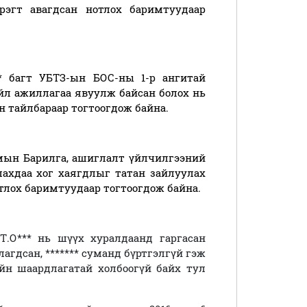
рэгт авагдсан нотлох баримтуудаар
** багт УБТЗ-ын БОС-ны 1-р ангитай
үйл ажиллагаа явуулж байсан болох нь
н тайлбараар тогтоогдож байна.
амын Барилга, ашиглалт үйлчилгээний
лахдаа хог хаягдлыг татан зайлуулах
отлох баримтуудаар тогтоогдож байна.
.О*** нь шүүх хуралдаанд гаргасан
лагдсан, ******* суманд бүртгэлгүй гэж
йн шаардлагатай холбоогүй байх тул