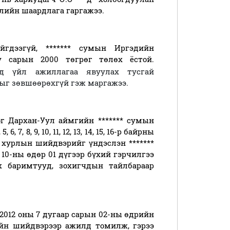
лийн шаардлага гаргажээ.
йгдээгүй, ******* сумын Иргэдийн
у сарын 2000 төгрөг төлөх ёстой.
нд үйл ажиллагаа явуулах тусгай
ыг зөвшөөрөхгүй гэж маргажээ.
г Дархан-Уул аймгийн ******* сумын
 7, 8, 9, 10, 11, 12, 13, 14, 15, 16-р байрны
 хурлын шийдвэрийг үндэслэн *******
 10-ны өдөр 01 дүгээр бүхий гэрчилгээ
х баримтууд, зохигчдын тайлбараар
2012 оны 7 дугаар сарын 02-ны өдрийн
ийн шийдвэрээр ажилд томилж, гэрээ