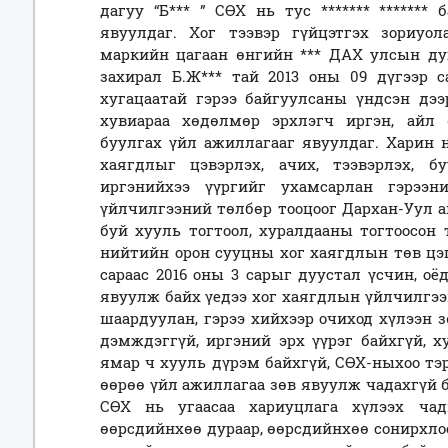
дагуу “Б*** ” СӨХ нь тус ******* *******
явуулдаг. Хог тээвэр гүйцэтгэх зориуо
маркийн цагаан өнгийн *** ДАХ улсын ду
захирал Б.Ж*** тай 2013 оны 09 дүгээр 
хугацаатай гэрээ байгуулсаны үндсэн дээ
хувиараа хөдөлмөр эрхлэгч иргэн, айл 
буулгах үйл ажиллагааг явуулдаг. Харин 
хаягдлыг цэвэрлэх, ачих, тээвэрлэх, бу
иргэнийхээ үүргийг ухамсарлан гэрээн
үйлчилгээний төлбөр тооцоог Дархан-Уул а
буй хууль тогтоол, хуралдааны тогтоосон т
нийтийн орон сууцны хог хаягдлын төв цэг
сараас 2016 оны 3 сарыг дуустал үсчин, о
явуулж байх үедээ хог хаягдлын үйлчилгээ
шаардуулан, гэрээ хийхээр очиход хүлээн 
дэмждэггүй, иргэний эрх үүрэг байхгүй, х
ямар ч хууль дүрэм байхгүй, СӨХ-ныхоо тэ
өөрөө үйл ажиллагаа зөв явуулж чадахгүй б
СӨХ нь угаасаа хариуцлага хүлээх ча
өөрсдийнхөө дураар, өөрсдийнхөө сонирхло