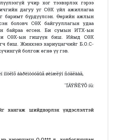
лүүлээгүй учир хог тээвэрлэх гэрээ
н бичгийн дагуу уг СӨХ үйл ажиллагаа
иг баримт бүрдүүлсэн. Өөрийн ажлын
сэн боловч СӨХ байгууллагын удаа
ын байраа өгсөн. Би сумын ИТХ-ын
 Би СӨХ-ын гишүүн биш. Иймд СӨХ
гч биш. Жинхэнэ хариуцагчийг Б.О.С-
хүчингүй болгож өгнө үү гэв.
í íîòëîõ áàðèìòóóäûã øèíæëýí ñóäëààä,
¯ÍÄÝÑËÝÕ íü:
ийг
хангаж шийдвэрлэх үндэслэлтэй
нь хариуцагч О.О*** д холбогдуулан