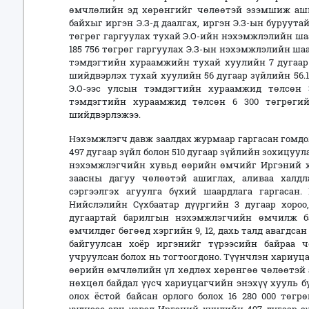
өмчлөлийн эд хөрөнгийг чөлөөтэй эзэмшиж ашиг
байхыг иргэн Э.З-д даалгах, иргэн Э.З-ын буруута
төгрөг гаргуулах тухай Э.О-ийн нэхэмжлэлийн шаа
185 756 төгрөг гаргуулах Э.З-ын нэхэмжлэлийн ша
тэмдэгтийн хураамжийн тухай хуулийн 7 дугаар з
шийдвэрлэх тухай хуулийн 56 дугаар зүйлийн 56.
Э.О-ээс улсын тэмдэгтийн хураамжид төлсөн 3
тэмдэгтийн хураамжид төлсөн 6 300 төгрөгий
шийдвэрлэжээ.
Нэхэмжлэгч давж заалдах журмаар гаргасан гомдо
497 дугаар зүйл болон 510 дугаар зүйлийн зохицуу
нэхэмжлэгчийн хувьд өөрийн өмчийг Иргэний хуу
заасны дагуу чөлөөтэй ашиглах, аливаа халд
сэргээлгэх агуулга бүхий шаардлага гаргасан.
Нийслэлийн Сүхбаатар дүүргийн 3 дугаар хороо,
дугаартай барилгын нэхэмжлэгчийн өмчилж ба
өмчилдөг бөгөөд хэргийн 9, 12, дахь талд авагдс
байгуулсан хоёр иргэнийг түрээсийн байраа ч
учруулсан болох нь тогтоогдоно. Түүнчлэн хариуц
өөрийн өмчлөлийн үл хөдлөх хөрөнгөө чөлөөтэй 
нөхцөл байдал үүсч хариуцагчийн энэхүү хууль б
олох ёстой байсан орлого болох 16 280 000 төгр