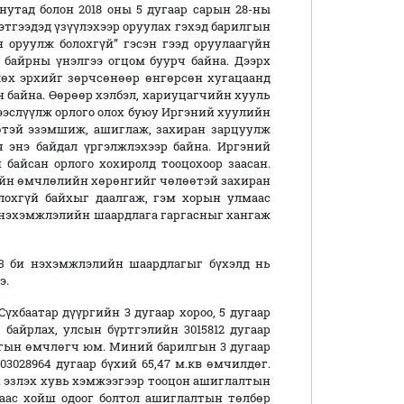
инутад болон 2018 оны 5 дугаар сарын 28-ны
этгээдэд үзүүлэхээр оруулах гэхэд барилгын
 оруулж болохгүй” гэсэн гээд оруулаагүйн
 байрны үнэлгээ огцом буурч байна. Дээрх
өх эрхийг зөрчсөнөөр өнгөрсөн хугацаанд
н байна. Өөрөөр хэлбэл, хариуцагчийн хууль
рээслүүлж орлого олох буюу Иргэний хуулийн
өөтэй эзэмшиж, ашиглаж, захиран зарцуулж
ч энэ байдал үргэлжлэхээр байна. Иргэний
 байсан орлого хохиролд тооцохоор заасан.
рийн өмчлөлийн хөрөнгийг чөлөөтэй захиран
лохгүй байхыг даалгаж, гэм хорын улмаас
ай нэхэмжлэлийн шаардлага гаргасныг хангаж
.З би нэхэмжлэлийн шаардлагыг бүхэлд нь
э.
үхбаатар дүүргийн 3 дугаар хороо, 5 дугаар
т байрлах, улсын бүртгэлийн 3015812 дугаар
лгын өмчлөгч юм. Миний барилгын 3 дугаар
03028964 дугаар бүхий 65,47 м.кв өмчилдөг.
н эзлэх хувь хэмжээгээр тооцон ашиглалтын
араас хойш одоог болтол ашиглалтын төлбөр