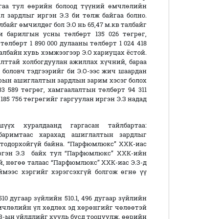
йгаа тул өөрийн болоод түүний өмчлөлийн
 зардлыг иргэн Э.З би төлж байгаа болно.
албайг өмчилдөг бол Э.О нь 65,47 м.кв талбайг
и барилгын усны төлбөрт 135 026 төгрөг,
төлбөрт 1 890 000 дулааны төлбөрт 1 024 418
албайн хувь хэмжээгээр Э.О хариуцах ёстой.
лттай холбогдуулан ажиллах хүчний, бараа
 боловч тэдгээрийг би Э.О-ээс жич шаардан
 сарын ашиглалтын зардлын зарим хэсэг болох
3 589 төгрөг, хамгаалалтын төлбөрт 94 311
 185 756 төгрөгийг гаргуулан иргэн Э.З надад
үүх хуралдаанд гаргасан тайлбартаа:
баримтаас харахад ашиглалтын зардлыг
 тодорхойгүй байна. “Парфюмлюкс” ХХК-иас
ргэн Э.З байх тул “Парфюмлюкс” ХХК-ийн
й, нөгөө талаас “Парфюмлюкс” ХХК-иас Э.З-д
ймээс хэргийг хэрэгсэхгүй болгож өгнө үү
10 дугаар зүйлийн 510.1, 496 дугаар зүйлийн
 өмчлөлийн үл хөдлөх эд хөрөнгийг чөлөөтэй
З-ын үйлдлийг хууль бусд тооцуулж, өөрийн