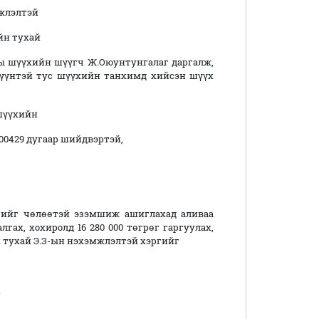
жлэлтэй
йн тухай
ы шүүхийн шүүгч Ж.Оюунтунгалаг даргалж,
хүүнтэй тус шүүхийн танхимд хийсэн шүүх
шүүхийн
/00429 дугаар шийдвэртэй,
нгийг чөлөөтэй эзэмшиж ашиглахад аливаа
лгах, хохиролд 16 280 000 төгрөг гаргуулах,
ах тухай Э.З-ын нэхэмжлэлтэй хэргийг
.