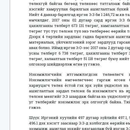
төлөхгүй байгаа бөгөөд төлөхөөс татгалзаж ба
хэсгийг хамруулан барилгын ашиглалтын бүхий л
Нийт 4 давхар барилгад иргэн Э.З би 1 246,72 м.кв т
өмчилдөг. 2017 оны 02 дугаар сард иргэн Э.З б
цахилгааны төлбөрт 673 131 төгрөг, хамгаалалтын 
төгрөг тус тус төлсөн тул энэ төлбөрөөс өөрийн т
Дээрх 4 төрлийн зардлаас гадна барилгын ашигла
материалын, үйлчилгээний зэрэг зардлууд гарсан
авах болно. Иймд иргэн Э.О-ээс 2017 оны 2 дугаар
усны төлбөрт 6 738 төгрөг, цахилгааны төлбөрт 3
төгрөг, халаалтын төлбөрт 51 118 төгрөг буюу нийт
олгохоор шийдвэрлэж өгнө үү гэжээ.
Нэхэмжлэгчийн итгэмжлэгдсэн төлөөлөгч ш
Нэхэмжлэгчийн өмгөөлөгчөөс гаргаж өгсөн 
хариуцагч төлөх ёстой гэх эрх зүйн үндэслэл нь
ашиглалтын зардал төлсөн ба нэхэмжлэгч нь и
төлсөн мөнгийг Э.З шаардаж байгаа нь үндэслэлгү
уг төлбөрийг нэхэмжлэх эрх олгоогүй байна. Ти
гэжээ.
Шүүх: Иргэний хуулийн 497 дугаар зүйлийн 497.1, 5
496.1 дэх хэсэгт зааснаар Э.З-д холбогдох өөрийн
эзэмшиж, ашиглах эрхийг хязгаарлаж буй иргэн Э.