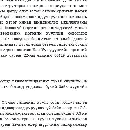
йлийн 497.1 дэх хэсэгт заасан үүрэг үүссэн
гчид учирсан хохирлыг хариуцагч нь мөн
сны дагуу олох ёстой байсан орлогыг нөхөн
 үйлдэл, нэхэмжлэгчид учруулсан хохирол нь
 нь хэрэг хянан шийдвэрлэх ажиллагааны
с болоогүй гэдгийг нотолж чадаагүй. Анхан
эрлэхдээ Иргэний хуулийн холбогдох
эрэгт авагдсан баримтыг ач холбогдолтой
 шийдвэр хууль ёсны бөгөөд үндэслэл бүхий
 гомдлыг хангаж Хан-Уул дүүргийн иргэний
аар сарын 22-ны өдрийн 00429 дугаартай
үхэд хянан шийдвэрлэх тухай хуулийн 116
 ёсны бөгөөд үндэслэл бүхий байх хуулийн
 Э.З-ын үйлдлийг хууль бусд тооцуулж, эд
йдлаар саад учруулахгүй байхыг иргэн Э.З-
ухай нэхэмжлэл гаргасан бол хариуцагч Э.З нь
 185 756 төгрөг гаргуулах тухай нэхэмжлэл
 сарын 29-ний өдөр шүүгчийн захирамжаар