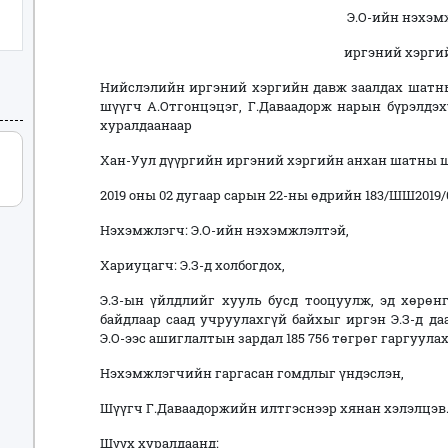
Э.О-ийн нэхэм
иргэний хэрги
Нийслэлийн иргэний хэргийн давж заалдах шатн
шүүгч А.Отгонцэцэг, Г.Даваадорж нарын бүрэлдэ
хуралдаанаар
Хан-Уул дүүргийн иргэний хэргийн анхан шатны 
2019 оны 02 дугаар сарын 22-ны өдрийн 183/ШШ2019
Нэхэмжлэгч: Э.О-ийн нэхэмжлэлтэй,
Хариуцагч: Э.З-д холбогдох,
Э.З-ын үйлдлийг хууль бусд тооцуулж, эд хөрө
байдлаар саад учруулахгүй байхыг иргэн Э.З-д даа
Э.О-ээс ашиглалтын зардал 185 756 төгрөг гаргуул
Нэхэмжлэгчийн гаргасан гомдлыг үндэслэн,
Шүүгч Г.Даваадоржийн илтгэснээр хянан хэлэлцэв
Шүүх хуралдаанд: