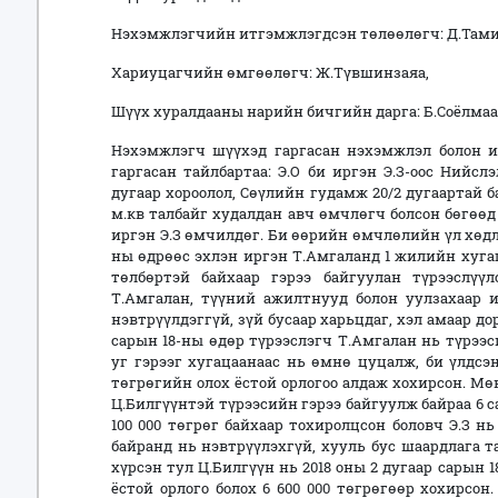
Нэхэмжлэгчийн итгэмжлэгдсэн төлөөлөгч: Д.Тами
Хариуцагчийн өмгөөлөгч: Ж.Түвшинзаяа,
Шүүх хуралдааны нарийн бичгийн дарга: Б.Соёлмаа 
Нэхэмжлэгч шүүхэд гаргасан нэхэмжлэл болон и
гаргасан тайлбартаа: Э.О би иргэн Э.З-оос Нийсл
дугаар хороолол, Сөүлийн гудамж 20/2 дугаартай б
м.кв талбайг худалдан авч өмчлөгч болсон бөгөөд
иргэн Э.З өмчилдөг. Би өөрийн өмчлөлийн үл хөдлө
ны өдрөөс эхлэн иргэн Т.Амгаланд 1 жилийн хугаца
төлбөртэй байхаар гэрээ байгуулан түрээслүүл
Т.Амгалан, түүний ажилтнууд болон уулзахаар 
нэвтрүүлдэггүй, зүй бусаар харьцдаг, хэл амаар д
сарын 18-ны өдөр түрээслэгч Т.Амгалан нь түрээс
уг гэрээг хугацаанаас нь өмнө цуцалж, би үлдсэн
төгрөгийн олох ёстой орлогоо алдаж хохирсон. Мөн
Ц.Билгүүнтэй түрээсийн гэрээ байгуулж байраа 6 с
100 000 төгрөг байхаар тохиролцсон боловч Э.З н
байранд нь нэвтрүүлэхгүй, хууль бус шаардлага 
хүрсэн тул Ц.Билгүүн нь 2018 оны 2 дугаар сарын 
ёстой орлого болох 6 600 000 төгрөгөөр хохирсон