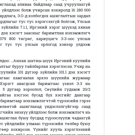
лахад аливаа байдлаар саад учруулахгүй
й үйлдлээс болж учирсан хохиролд 16 280 000
рдлага, Э.О-д холбогдох ашиглалтын зардал
ардлагыг тус тус хэрэгсэхгүй болгож, Улсын
үйлийн 7.1.1, Иргэний хэрэг шүүхэд хянан
1 дэх хэсэгт заасныг баримтлан нэхэмжлэгч
79 800 төгрөг, хариуцагч Э.З-оос улсын
г тус тус улсын орлогод хэвээр үлдээж
лдоо: ...Анхан шатны шүүх Иргэний хуулийн
лалтыг буруу тайлбарлан хэрэглэсэн. Учир нь
лийн 101 дүгээр зүйлийн 101.1 дэх хэсэгт
лагаас хамгаалах эрхээ шүүхийн журмаар
 Хэрэгт авагдсан баримтаас үзвэл Э.З нь
 5 дугаар хороолол, Сөүлийн гудамж 20/2
йгаа хэсгээс бусад бүх хэсгийг дангаар
ан баримтаар нэхэмжлэгчтэй түрээсийн гэрээ
өлөөтэй ашиглахад үндэслэлгүйгээр саад
агчийн энэхүү үйлдлээс болж нэхэмжлэгч нь
ашиглах буюу бусдад түрээслүүлж чадахгүй
ус үйлдлийн улмаас түрээсийн төлбөр буюу
өгөөр хохирсон. Үүнийг хууль хэрэглээний