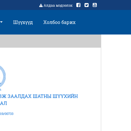
Алдаа мэдээлэх
Шүүхүүд
Холбоо барих
АВЖ ЗААЛДАХ ШАТНЫ ШҮҮХИЙН
АЛ
19/00733