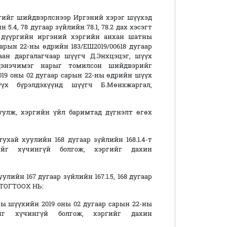
гийг шийдвэрлснээр Иргэний хэрэг шүүхэд
.4, 78 дугаар зүйлийн 78.1, 78.2 дах хэсэгт
л дүүргийн иргэний хэргийн анхан шатны
рын 22-ны өдрийн 183/ЕШ2019/00618 дугаар
ан даргалагчаар шүүгч Д.Энхцэцэг, шүүх
рдэнэчимэг нарыг томилсон шийдвэрийг
2019 оны 02 дугаар сарын 22-ны өдрийн шүүх
үх бүрэлдэхүүнд шүүгч Б.Мөнхжаргал,
уулж, хэргийн үйл баримтад дүгнэлт өгөх
хай хуулийн 168 дугаар зүйлийн 168.1.4-т
йг хүчингүй болгож, хэргийг дахин
ийн 167 дугаар зүйлийн 167.1.5, 168 дугаар
н ТОГТООХ НЬ:
ы шүүхийн 2019 оны 02 дугаар сарын 22-ны
ийг хүчингүй болгож, хэргийг дахин