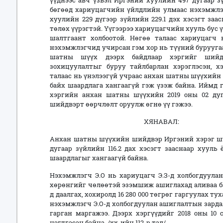
үүднээс авч үзвэл Иргэний хуулийн 497 дугаар зү
бөгөөд хариуцагчийн үйлдлийн улмаас нэхэмжлэ
хуулийн 229 дүгээр зүйлийн 229.1 дэх хэсэгт заа
төлөх үүрэгтэй. Үүгээрээ хариуцагчийн хууль бус
шалтгаант холбоотой. Нөгөө талаас хариуцагч
нэхэмжлэгчид учирсан гэм хор нь түүний буруугаа
шатны шүүх дээрх байдлаар хэргийг шийдв
зохицуулалтыг буруу тайлбарлан хэрэглэсэн, х
талаас нь үнэлээгүй учраас анхан шатны шүүхийн
байх шаардлага хангаагүй гэж үзэж байна. Иймд
хэргийн анхан шатны шүүхийн 2019 оны 02 дуг
шийдвэрт өөрчлөлт оруулж өгнө үү гэжээ.
ХЯНАВАЛ:
Анхан шатны шүүхийн шийдвэр Иргэний хэрэг шү
дугаар зүйлийн 116.2 дах хэсэгт зааснаар хууль
шаардлагыг хангаагүй байна.
Нэхэмжлэгч Э.О нь хариуцагч Э.З-д холбогдуулан
хөрөнгийг чөлөөтэй эзэмшиж ашиглахад аливаа ба
д даалгах, хохиролд 16 280 000 төгрөг гаргуулах т
нэхэмжлэгч Э.О-д холбогдуулан ашиглалтын зардал
гарган маргажээ. Дээрх хэргүүдийг 2018 оны 10
нэгтгэсэн байна. /хх-ийн 112-р тал/