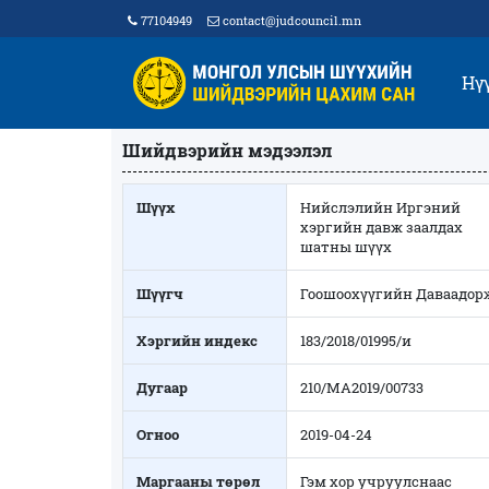
77104949
contact@judcouncil.mn
Нү
Шийдвэрийн мэдээлэл
Шүүх
Нийслэлийн Иргэний
хэргийн давж заалдах
шатны шүүх
Шүүгч
Гоошоохүүгийн Даваадор
Хэргийн индекс
183/2018/01995/и
Дугаар
210/МА2019/00733
Огноо
2019-04-24
Маргааны төрөл
Гэм хор учруулснаас