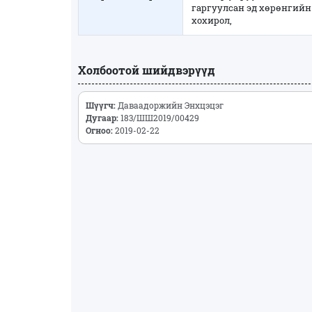
гаргуулсан эд хөрөнгийн
хохирол,
Холбоотой шийдвэрүүд
Шүүгч:
Даваадоржийн Энхцэцэг
Дугаар:
183/ШШ2019/00429
Огноо:
2019-02-22