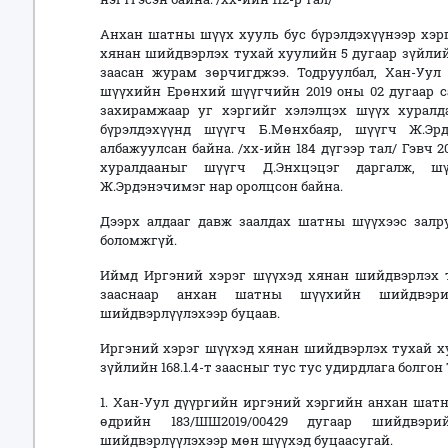
Анхан шатны шүүх хууль бус бүрэлдэхүүнээр хэр
хянан шийдвэрлэх тухай хуулийн 5 дугаар зүйлийн 5
заасан журам зөрчигджээ. Тодруулбал, Хан-Уу
шүүхийн Ерөнхий шүүгчийн 2019 оны 02 дугаар са
захирамжаар уг хэргийг хэлэлцэх шүүх хуралда
бүрэлдэхүүнд шүүгч Б.Мөнхбаяр, шүүгч Ж.Э
албажуулсан байна. /хх-ийн 184 дүгээр тал/ Гэвч 
хуралдааныг шүүгч Д.Энхцэцэг даргалж, шү
Ж.Эрдэнэчимэг нар оролцсон байна.
Дээрх алдааг давж заалдах шатны шүүхээс залр
боломжгүй.
Иймд Иргэний хэрэг шүүхэд хянан шийдвэрлэх ту
зааснаар анхан шатны шүүхийн шийдвэри
шийдвэрлүүлэхээр буцаав.
Иргэний хэрэг шүүхэд хянан шийдвэрлэх тухай хуул
зүйлийн 168.1.4-т заасныг тус тус удирдлага болго
1. Хан-Уул дүүргийн иргэний хэргийн анхан шатн
өдрийн 183/ШШ2019/00429 дугаар шийдвэр
шийдвэрлүүлэхээр мөн шүүхэд буцаасугай.