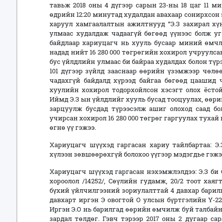
тавьж 2018 оны 4 дүгээр сарын 23-ны 18 цаг 11 м
өдрийн 12:20 минутад худалдан авахаар сонирхсон 
харуул хамгаалалтын ажилтнууд “Э.З захирал хүн
улмаас худалдаж чадаагүй бөгөөд үүнээс болж уг
байдлаар хариуцагч нь хууль бусаар миний өмчл
надад нийт 16 280 000 төгрөгийн хохирол учруулса
бус үйлдлийн улмаас би байраа худалдах болон тү
101 дүгээр зүйлд зааснаар өөрийн үзэмжээр чөл
чадахгүй байдалд хүрээд байгаа бөгөөд цаашид 
хуулийн хохирол тодорхойлсон хэсэгт олох ёстой
Иймд Э.З ын үйлдлийг хууль бусад тооцуулах, өө
зарцуулж бусдад түрээсэлж ашиг олоход саад бо
учирсан хохирол 16 280 000 төгрөг гаргуулах тух
өгнө үү гэжээ.
Хариуцагч шүүхэд гаргасан хариу тайлбартаа: Э
хүлээн зөвшөөрөхгүй болохоо үүгээр мэдэгдье гэжэ
Хариуцагч шүүхэд гаргасан нэхэмжлэлдээ: Э.З би С
хороолол /14252/, Сөүлийн гудамж, 20/2 тоот хаяг
бүхий үйлчилгээний зориулалттай 4 давхар бари
давхарт иргэн Э овогтой О улсын бүртгэлийн Ү-22
Иргэн Э.О нь барилгад өөрийн өмчилж буй талбай
зардал төлдөг. Гэвч тэрээр 2017 оны 2 дугаар с