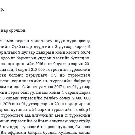
р,
нар оролцов.
тгэмжлэгдсэн төлөөлөгч шүүх хуралдаанд
элийн Сүхбаатар дүүргийн 3 дугаар хороо, 5
арилгын 3 дугаар давхрын хойд хэсэгт 65,74
 одоо уг барилгын үлдсэн хэсгийг бүхэлд нь
х эд хөрөнгийг 2016 оны 9 дүгээр сарын 20-
атай, 1 сард 1 210 000 төгрөгийн түрээсийн
сэн боловч хариуцагч Э.З нь түрээслэгч
ирсэн харилцагчийг нь түрээсийн байранд
оромжилдог байсны улмаас 2017 оны 01 дүгээр
ийн гэрээ байгуулснаас хойш 4 сарын дараа
 8 сарын түрээсийн төлбөр болох 9 680 000
 2018 оны 01 дүгээр сарын 20-ны өдөр иргэн
арын хугацаатай 1 сарын түрээсийн төлбөр 1
ь түрээслэгч Ц.Билгүүнийг мөн л түрээсийн
тавьж түрээсийн байрыг ашиглаж чадахгүйд
18-ны өдөр түрээсийн гэрээг цуцалж, би олох
. Би оффисын байраа бусдад худалдах санал