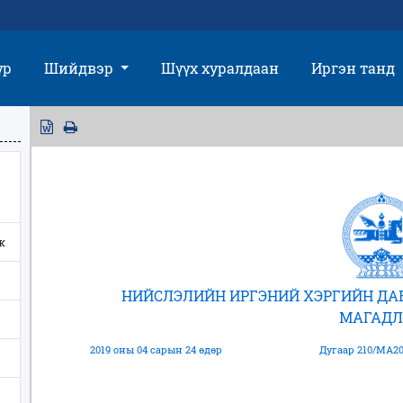
үр
Шийдвэр
Шүүх хуралдаан
Иргэн танд
ж
НИЙСЛЭЛИЙН ИРГЭНИЙ ХЭРГИЙН Д
МАГАДЛ
2019 оны 04 сарын 24 өдөр
Дугаар 210/МА20