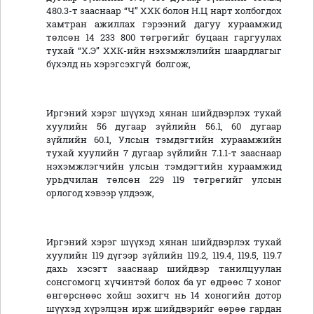
480.3-т зааснаар “Ч” ХХК болон Н.Ц нарт холбогдох
хамтран ажиллах гэрээний дагуу хураамжид
төлсөн 14 233 800 төгрөгийг буцаан гаргуулах
тухай “Х.Э” ХХК-ийн нэхэмжлэлийн шаардлагыг
бүхэлд нь хэрэгсэхгүй болгож,
Иргэний хэрэг шүүхэд хянан шийдвэрлэх тухай
хуулийн 56 дугаар зүйлийн 56.1, 60 дугаар
зүйлийн 60.1, Улсын тэмдэгтийн хураамжийн
тухай хуулийн 7 дугаар зүйлийн 7.1.1-т зааснаар
нэхэмжлэгчийн улсын тэмдэгтийн хураамжид
урьдчилан төлсөн 229 119 төгрөгийг улсын
орлогод хэвээр үлдээж,
Иргэний хэрэг шүүхэд хянан шийдвэрлэх тухай
хуулийн 119 дүгээр зүйлийн 119.2, 119.4, 119.5, 119.7
дахь хэсэгт зааснаар шийдвэр танилцуулан
сонсгомогц хүчинтэй болох ба уг өдрөөс 7 хоног
өнгөрснөөс хойш зохигч нь 14 хоногийн дотор
шүүхэд хүрэлцэн ирж шийдвэрийг өөрөө гардан