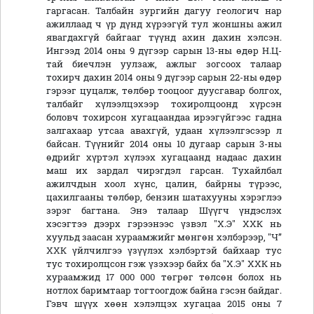
гаргасан. Талбайн зургийн дагуу геологич нар
ажиллаад ч үр дүнд хүрээгүй тул жоншны ажил
явагдахгүй байгааг түүнд ахин дахин хэлсэн.
Ингээд 2014 оны 9 дүгээр сарын 13-ны өдөр Н.Ц-
тай биечлэн уулзаж, ажлыг зогсоох талаар
тохирч дахин 2014 оны 9 дүгээр сарын 22-ны өдөр
гэрээг цуцалж, төлбөр тооцоог дуусгавар болгох,
талбайг хүлээлцэхээр тохиролцоонд хүрсэн
боловч тохирсон хугацаандаа ирээгүйгээс гадна
залгахаар утсаа авахгүй, удаан хүлээлгэсээр л
байсан. Түүнийг 2014 оны 10 дугаар сарын 3-ны
өдрийг хүртэл хүлээх хугацаанд надаас дахин
маш их зардал чирэгдэл гарсан. Тухайлбал
ажилчдын хоол хүнс, цалин, байрны түрээс,
цахилгааны төлбөр, бензин шатахууны хэрэглээ
зэрэг багтана. Энэ талаар Шүүгч үндэслэх
хэсэгтээ дээрх гэрээнээс үзвэл "Х.Э" ХХК нь
хуульд заасан хураамжийг мөнгөн хэлбэрээр, "Ч”
ХХК үйлчилгээ үзүүлэх хэлбэртэй байхаар тус
тус тохиролцсон гэж үзэхээр байх ба "Х.Э" ХХК нь
хураамжид 17 000 000 төгрөг төлсөн болох нь
нотлох баримтаар тогтоогдож байна гэсэн байдаг.
Гэвч шүүх хөөн хэлэлцэх хугацаа 2015 оны 7