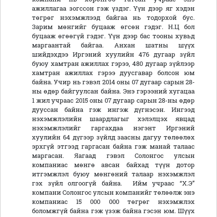
ажиллагаа зогссон гэж үздэг. Үүн дээр яг хэдэн
төгрөг нэхэмжлээд байгаа нь тодорхой бус.
Зарим мөнгийг буцааж өгсөн гэдэг. Н.Ц бол
буцааж өгөөгүй гэдэг. Үүн дээр бас тооны хувьд
маргаантай байгаа. Анхан шатны шүүх
шийдэхдээ Иргэний хуулийн 476 дугаар зүйл
буюу хамтран ажиллах гэрээ, 480 дугаар зүйлээр
хамтран ажиллах гэрээ дуусгавар болсон юм
байна. Учир нь гэвэл 2014 оны 07 дугаар сарын 28-
ны өдөр байгуулсан байна. Энэ гэрээний хугацаа
1 жил учраас 2015 оны 07 дугаар сарын 28-ны өдөр
дууссан байна гэж ингэж дүгнэсэн. Ингээд
нэхэмжлэлийн шаардлагыг хэлэлцэх явцад
нэхэмжлэлийг гаргахдаа нэгэнт Иргэний
хуулийн 64 дүгээр зүйлд заасны дагуу төлөөлөх
эрхгүй этгээд гаргасан байна гэж манай талаас
маргасан. Яагаад гэвэл Солонгос улсын
компаниас мөнгө авсан байхад түүн дотор
итгэмжлэл буюу мөнгөний талаар нэхэмжлэл
гэх зүйл олгоогүй байна. Ийм учраас “Х.Э”
компани Солонгос улсын компанийг төлөөлж энэ
компаниас 15 000 000 төгрөг нэхэмжлэх
боломжгүй байна гэж үзэж байна гэсэн юм. Шүүх