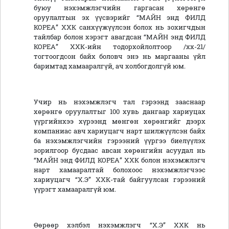
буюу нэхэмжлэгчийн гаргасан хөрөнгө
оруулалтын эх үүсвэрийг “МАЙН энд ФИЛД
КОРЕА” ХХК санхүүжүүлсэн болох нь зохигчдын
тайлбар болон хэрэгт авагдсан “МАЙН энд ФИЛД
КОРЕА” ХХК-ийн тодорхойлолтоор /хх-21/
тогтоогдсон байх боловч энэ нь маргааны үйл
баримтад хамааралгүй, ач холбогдолгүй юм.
Учир нь нэхэмжлэгч тал гэрээнд зааснаар
хөрөнгө оруулалтыг 100 хувь дангаар хариуцах
үүргийнхээ хүрээнд мөнгөн хөрөнгийг дээрх
компаниас авч хариуцагч нарт шилжүүлсэн байх
ба нэхэмжлэгчийн гэрээний үүргээ биелүүлэх
зорилгоор бусдаас авсан хөрөнгийн асуудал нь
“МАЙН энд ФИЛД КОРЕА” ХХК болон нэхэмжлэгч
нарт хамааралтай болохоос нэхэмжлэгчээс
хариуцагч “Х.Э” ХХК-тай байгуулсан гэрээний
үүрэгт хамааралгүй юм.
Өөрөөр хэлбэл нэхэмжлэгч “Х.Э” ХХК нь