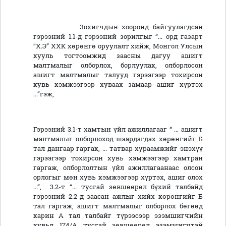
Зохигчдын хооронд байгуулагдсан
гэрээний 1.1-д гэрээний зорилгыг “... орд газарт
“Х.Э” ХХК хөрөнгө оруулалт хийж, Монгол Улсын
хууль тогтоомжид заасны дагуу ашигт
малтмалыг олборлох, борлуулах, олборлосон
ашигт малтмалыг талууд гэрээгээр тохирсон
хувь хэмжээгээр хуваах замаар ашиг хүртэх
...”гэж,
Гэрээний 3.1-т хамтын үйл ажиллагааг “ ... ашигт
малтмалыг олборлоход шаардагдах хөрөнгийг Б
тал дангаар гаргах, ... татвар хураамжийг энэхүү
гэрээгээр тохирсон хувь хэмжээгээр хамтран
гаргаж, олборлолтын үйл ажиллагаанаас олсон
орлогыг мөн хувь хэмжээгээр хүртэх, ашиг олох
...”, 3.2-т “... тусгай зөвшөөрөл бүхий талбайд
гэрээний 2.2-д заасан ажлыг хийх хөрөнгийг Б
тал гаргаж, ашигт малтмалыг олборлох бөгөөд
харин А тал талбайг түрээсээр эзэмшигчийн
хувьд 174/А тусгай зөвшөөрөл эзэмшигчтэй