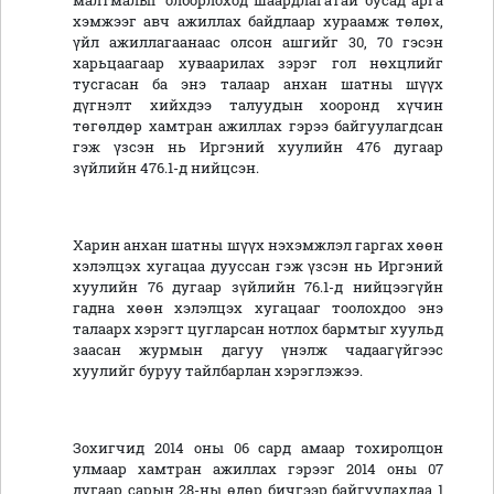
малтмалыг олборлоход шаардлагатай бусад арга
хэмжээг авч ажиллах байдлаар хураамж төлөх,
үйл ажиллагаанаас олсон ашгийг 30, 70 гэсэн
харьцаагаар хуваарилах зэрэг гол нөхцлийг
тусгасан ба энэ талаар анхан шатны шүүх
дүгнэлт хийхдээ талуудын хооронд хүчин
төгөлдөр хамтран ажиллах гэрээ байгуулагдсан
гэж үзсэн нь Иргэний хуулийн 476 дугаар
зүйлийн 476.1-д нийцсэн.
Харин анхан шатны шүүх нэхэмжлэл гаргах хөөн
хэлэлцэх хугацаа дууссан гэж үзсэн нь Иргэний
хуулийн 76 дугаар зүйлийн 76.1-д нийцээгүйн
гадна хөөн хэлэлцэх хугацааг тоолохдоо энэ
талаарх хэрэгт цугларсан нотлох бармтыг хуульд
заасан журмын дагуу үнэлж чадаагүйгээс
хуулийг буруу тайлбарлан хэрэглэжээ.
Зохигчид 2014 оны 06 сард амаар тохиролцон
улмаар хамтран ажиллах гэрээг 2014 оны 07
дугаар сарын 28-ны өдөр бичгээр байгуулахдаа 1