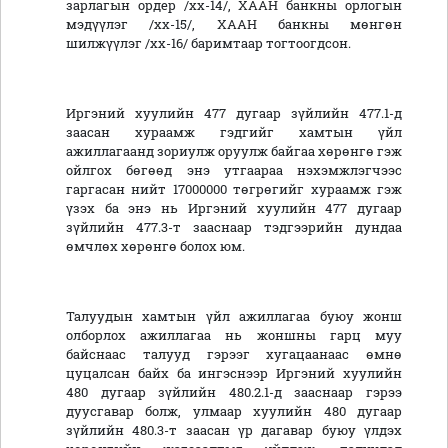
зарлагын ордер /хх-14/, ХААН банкны орлогын
мэдүүлэг /хх-15/, ХААН банкны мөнгөн
шилжүүлэг /хх-16/ баримтаар тогтоогдсон.
Иргэний хуулийн 477 дугаар зүйлийн 477.1-д
заасан хураамж гэдгийг хамтын үйл
ажиллагаанд зориулж оруулж байгаа хөрөнгө гэж
ойлгох бөгөөд энэ утгаараа нэхэмжлэгчээс
гаргасан нийт 17000000 төгрөгийг хураамж гэж
үзэх ба энэ нь Иргэний хуулийн 477 дугаар
зүйлийн 477.3-т зааснаар тэдгээрийн дундаа
өмчлөх хөрөнгө болох юм.
Талуудын хамтын үйл ажиллагаа буюу жонш
олборлох ажиллагаа нь жоншны гарц муу
байснаас талууд гэрээг хугацаанаас өмнө
цуцалсан байх ба ингэснээр Иргэний хуулийн
480 дугаар зүйлийн 480.2.1-д зааснаар гэрээ
дуусгавар болж, улмаар хуулийн 480 дугаар
зүйлийн 480.3-т заасан үр дагавар буюу үлдэх