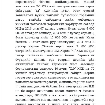
хэрэгсэхгүй болгож шийдвэрлэсэн. Манай
компани нь “Ч” ХХК-тай хамтран ажиллах гэрээ
байгуулж, “М” ХХК-ийн 174/А тоот тусгай
зөвшөөрөл бүхий талбайг түрээсийн гэрээний
дагуу талбайд олборлолт хийх, олборлолт
хийхтэй холбоотой хөрөнгийг хариуцсан бөгөөд
Н.Ц-д 2014 оны 07 дугаар сарын 16-ны өдөр 5 000
000 сая төгрөг бэлнээр, 2014 оны 7 дугаар сарын 3,
5-ны өдрүүдэд нийт 10 000 000 төгрөгийг Хаан
банкны ... тоот данс руу шилжүүлж, 2014 оны 8
дугаар сарын 29-ний өдөр мөн 2 000 000
төгрөгийг шилжүүлсэн юм. Харин “Ч” ХХК нь орд
газар талбайтай холбоотой бичиг баримтын
бүрдлийг хангах, орд газрын хэвийн үйл
ажиллагааг хангаж гэрээний 3.3-т зааснаар
борлуулалтын орлогоос 30 хувь, "Х.Э" ХХК нь 70
хувийг хүртэхээр тохиролцсон байдаг. Харин
гэрээгээр тохирсон хэмжээгээр тус ашиглалтын
талбайгаас жонш гараагүй, жоншны гарцны ажил
ч сайн явагдахгүй байсан. Энэ талаар хэлтэл Н.Ц
нь би өөрөө ажиллана, авсан мөнгөө ч буцааж
өгнө, сард 500-1000 тонн жонш нийлүүлнэ гэж
амласан боловч энэ амлалтандаа ч хүрээгүй 2 сар
орчим ажилласан ч нийт 20.7 тонн жонш л