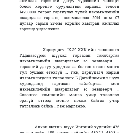
ажиллах гэрээний дагуу түрээсийн төлбөрт
болон хөрөнгө оруулалтын зардалд төлсөн
14233800 төгрөг гаргуулах тухай нэхэмжлэлийн
шаардлага гаргаж, нэхэмжлэлээ 2014 оны 07
дугаар сарын 28-ны өдрийн хамтран ажиллах
гэрээнд үндэслэжээ.
Хариуцагч “Х.Э” ХХК-ийн төлөөлөгч
Г.Даваасүрэн шүүхэд гаргасан тайлбартаа
нэхэмжлэлийн шаардлагыг эс зөвшөөрч ...
гэрээний дагуу урьдчилгаа болгон өгсөн мөнгө
тул буцаан өгөхгүй ... гэж, хариуцагч нарын
итгэмжлэгдсэн төлөөлөгч Б.Дагийнамжил шүүх
хуралдаанд гаргасан тайлбартаа мөн
нэхэмжлэлийн шаардлагыг эс зөвшөөрч ...
Солонгос компанийн мөнгө учир төлөөлөх
эрхгүй этгээд мөнгө нэхэж байгаа учир
татгалзаж байна ... гэж маргажээ.
Анхан шатны шүүх Иргэний хуулийн 476
дугаар зүйл, 480 дугаар зүйлийн 480.2.1, 480.3-т