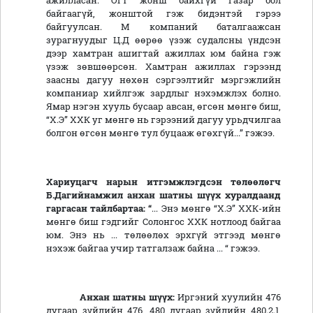
ажилласан. Огт жонш байхгүй газар бол
байгаагүй, жонштой гэж бидэнтэй гэрээ
байгуулсан. М компаний баталгаажсан
зурагнуудыг Ц.Д өөрөө үзэж судалсны үндсэн
дээр хамтран ашигтай ажиллах юм байна гэж
үзэж зөвшөөрсөн. Хамтран ажиллах гэрээнд
заасны дагуу нөхөн сэргээлтийг мэргэжлийн
компаниар хийлгэж зардлыг нэхэмжлэх болно.
Ямар нэгэн хууль бусаар авсан, өгсөн мөнгө биш,
“Х.Э” ХХК уг мөнгө нь гэрээний дагуу урьдчилгаа
болгон өгсөн мөнгө тул буцааж өгөхгүй...” гэжээ.
Хариуцагч нарын итгэмжлэгдсэн төлөөлөгч
Б.Дагийнамжил анхан шатны шүүх хуралдаанд
гаргасан тайлбартаа: “
... Энэ мөнгө “Х.Э” ХХК-ийн
мөнгө биш гэдгийг Солонгос ХХК нотлоод байгаа
юм. Энэ нь ... төлөөлөх эрхгүй этгээд мөнгө
нэхэж байгаа учир татгалзаж байна ... “ гэжээ.
Анхан шатны шүүх:
Иргэний хуулийн 476
дугаар зүйлийн 476, 480 дугаар зүйлийн 480.2.1,