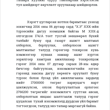
талаарх хуулийг буруу тайлбарлан хэрэглэсэн
тул шийдвэрт өөрчлөлт оруулахаар шийдвэрлэв.
Хэрэгт цугларсан нотлох баримтаас үзэхэд
зохигчид 2014 оны 06 дугаар сард “Х.Э” ХХК-ийн
түрээсийн дагуу эзэмшиж байгаа М ХХК-д
олгогдсон 174/А тоот тусгай зөвшөөрөл бүхий
талбайг буюу орд газарт ашигт малтмал
олборлох, борлуулах, олборлосон ашигт
малтмалыг талууд гэрээгээр тохирсон хувь
хэмжээгээр хуваах замаар ашиг хүртэх
зорилгоор хамтран ажиллахаар тохиролцож
гэрээг 2014 оны 07 дугаар сарын 28-ны өдөр
бичгээр байгуулсан, нэхэмжлэгчийн зүгээс
гэрээнд заасны дагуу хөрөнгө оруулалт буюу
түрээс болон бусад үйл ажиллагааны зардалд
нийт 17000000 төгрөг хариуцагч нарт
шилжүүлсэн, олсон борлуулалтын орлогоос
2766200 төгрөгийг нэхэмжлэгч суутган авсан,
олборлолтын явцаас шалтгаалж талууд гэрээг
цуцалсан тухай нэхэмжлэлд дурдсан үйл баримт
тогтоогдсон, талууд энэ талаар маргаагүй байна.