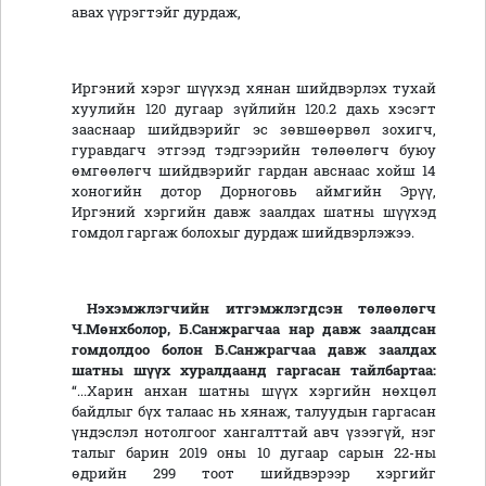
авах үүрэгтэйг дурдаж,
Иргэний хэрэг шүүхэд хянан шийдвэрлэх тухай
хуулийн 120 дугаар зүйлийн 120.2 дахь хэсэгт
зааснаар шийдвэрийг эс зөвшөөрвөл зохигч,
гуравдагч этгээд тэдгээрийн төлөөлөгч буюу
өмгөөлөгч шийдвэрийг гардан авснаас хойш 14
хоногийн дотор Дорноговь аймгийн Эрүү,
Иргэний хэргийн давж заалдах шатны шүүхэд
гомдол гаргаж болохыг дурдаж шийдвэрлэжээ.
Нэхэмжлэгчийн итгэмжлэгдсэн төлөөлөгч
Ч.Мөнхболор, Б.Санжрагчаа нар давж заалдсан
гомдолдоо болон Б.Санжрагчаа давж заалдах
шатны шүүх хуралдаанд гаргасан тайлбартаа:
“...Харин анхан шатны шүүх хэргийн нөхцөл
байдлыг бүх талаас нь хянаж, талуудын гаргасан
үндэслэл нотолгоог хангалттай авч үзээгүй, нэг
талыг барин 2019 оны 10 дугаар сарын 22-ны
өдрийн 299 тоот шийдвэрээр хэргийг