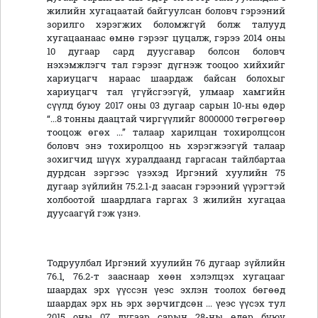
жилийн хугацаатай байгуулсан боловч гэрээний
зорилго хэрэгжих боломжгүй болж талууд
хугацаанаас өмнө гэрээг цуцалж, гэрээ 2014 оны
10 дугаар сард дуусгавар болсон боловч
нэхэмжлэгч тал гэрээг дүгнэж тооцоо хийхийг
хариуцагч нараас шаардаж байсан болохыг
хариуцагч тал үгүйсгээгүй, улмаар хамгийн
сүүлд буюу 2017 оны 03 дугаар сарын 10-ны өдөр
“...8 тонны даацтай чиргүүлийг 8000000 төгрөгөөр
тооцож өгөх ...” талаар харилцан тохиролцсон
боловч энэ тохиролцоо нь хэрэгжээгүй талаар
зохигчид шүүх хуралдаанд гаргасан тайлбартаа
дурдсан зэргээс үзэхэд Иргэний хуулийн 75
дугаар зүйлийн 75.2.1-д заасан гэрээний үүрэгтэй
холбоотой шаардлага гаргах 3 жилийн хугацаа
дуусаагүй гэж үзнэ.
Тодруулбал Иргэний хуулийн 76 дугаар зүйлийн
76.1, 76.2-т зааснаар хөөн хэлэлцэх хугацааг
шаардах эрх үүссэн үеэс эхлэн тоолох бөгөөд
шаардах эрх нь эрх зөрчигдсөн ... үеэс үүсэх тул
2015 оны 07 дугаар сарын 28-ны өдөр буюу