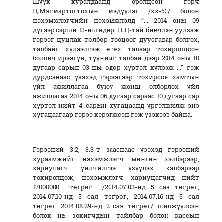
Шүүх хуралдаанд оролцсон гэрч
Ц.Мягмартогтохын мэдүүлэг /хх-53/ болон
нэхэмжлэгчийн нэхэмжлэлд “... 2014 оны 09
дүгээр сарын 13-ны өдөр Н.Ц-тай биечлэн уулзаж
гэрээг цуцлах төлбөр тооцоог дуусгавар болгох,
талбайг хүлээлгэж өгөх талаар тохиролцсон
боловч ирээгүй, түүнийг талбай дээр 2014 оны 10
дугаар сарын 03-ны өдөр хүртэл хүлээж ...” гэж
дурдсанаас үзэхэд гэрээгээр тохирсон хамтын
үйл ажиллагаа буюу жонш олборлох үйл
ажиллагаа 2014 оны 06 дугаар сараас 10 дугаар сар
хүртэл нийт 4 сарын хугацаанд үргэлжилж энэ
хугацаагаар гэрээ хэрэгжсэн гэж үзэхээр байна.
Гэрээний 3.2, 3.3-т зааснаас үзэхэд гэрээний
хураамжийг нэхэмжлэгч мөнгөн хэлбэрээр,
хариуцагч үйлчилгээ үзүүлэх хэлбэрээр
тохиролцож, нэхэмжлэгч хариуцагчид нийт
17000000 төгрөг /2014.07.03-нд 5 сая төгрөг,
2014.07.10-нд 5 сая төгрөг, 2014.07.16-нд 5 сая
төгрөг, 2014.08.29-нд 2 сая төгрөг/ шилжүүлсэн
болох нь зохигчдын тайлбар болон кассын