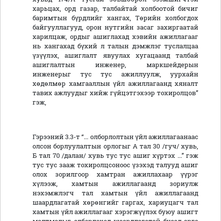
харьцах, орд газар, талбайтай холбоотой бичиг
баримтын бүрдлийг хангах, Төрийн холбогдох
байгууллагууд, орон нутгийн засаг захиргаатай
харилцаж, ордыг ашиглахад хэвийн ажиллагааг
нь хангахад бүхий л талын дэмжлэг туслалцаа
үзүүлэх, ашиглалт явуулах хугацаанд талбай
ашиглалтын инженер, маркшейдерын
инженерыг тус тус ажиллуулж, уурхайн
хөдөлмөр хамгааллын үйл ажиллагаанд хяналт
тавих ажлуудыг хийж гүйцэтгэхээр тохиролцов”
гэж,
Гэрээний 3.3-т “... олборлолтын үйл ажиллагаанаас
олсон борлуулалтын орлогыг А тал 30 /гуч/ хувь,
Б тал 70 /далан/ хувь тус тус ашиг хүртэх ...” гэж
тус тус зааж тохиролцсоноос үзэхэд талууд ашиг
олох зорилгоор хамтран ажиллахаар үүрэг
хүлээж, хамтын ажиллагаанд зориулж
нэхэмжлэгч тал хамтын үйл ажиллагаанд
шаардлагатай хөрөнгийг гаргах, хариуцагч тал
хамтын үйл ажиллагааг хэрэгжүүлэх буюу ашигт