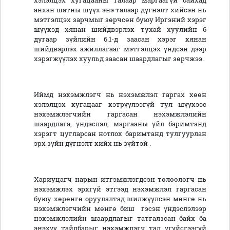
хэлэлцэх хугацааны талаар маргаагүй байхад
анхан шатны шүүх энэ талаар дүгнэлт хийсэн нь
мэтгэлцэх зарчмыг зөрчсөн буюу Иргэний хэрэг
шүүхэд хянан шийдвэрлэх тухай хуулийн 6
дугаар зүйлийн 6.1-д заасан хэрэг хянан
шийдвэрлэх ажиллагааг мэтгэлцэх үндсэн дээр
хэрэгжүүлэх хуульд заасан шаардлагыг зөрчжээ.
Иймд нэхэмжлэгч нь нэхэмжлэл гаргах хөөн
хэлэлцэх хугацааг хэтрүүлээгүй тул шүүхээс
нэхэмжлэгчийн гаргасан нэхэмжлэлийн
шаардлага, үндэслэл, маргааны үйл баримтанд
хэрэгт цугларсан нотлох баримтанд тулгуурлан
эрх зүйн дүгнэлт хийх нь зүйтэй .
Хариуцагч нарын итгэмжлэгдсэн төлөөлөгч нь
нэхэмжлэх эрхгүй этгээд нэхэмжлэл гаргасан
буюу хөрөнгө оруулалтад шилжүүлсэн мөнгө нь
нэхэмжлэгчийн мөнгө биш гэсэн үндэслэлээр
нэхэмжлэлийн шаардлагыг татгалзсан байх ба
энэхүү тайлбарыг нэхэмжлэгч тал үгүйсгээгүй