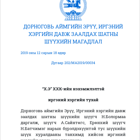
ДОРНОГОВЬ АЙМГИЙН ЭРҮҮ, ИРГЭНИЙ
ХЭРГИЙН ДАВЖ ЗААЛДАХ ШАТНЫ
ШҮҮХИЙН МАГАДЛАЛ
2019 оны 12 сарын 18 өдөр
Дугаар 202/МА2019/00034
“Х.Э” ХХК-ийн
нэхэмжлэлтэй
иргэний хэргийн тухай
Дорноговь аймгийн Эрүү, Иргэний хэргийн давж
заалдах шатны шүүхийн шүүгч Н.Болормаа
даргалж, шүүгч А.Сайнтөгс, Ерөнхий шүүгч
Н.Батчимэг нарын бүрэлдэхүүнтэй тус шүүхийн
шүүх хуралдааны танхимд хийсэн иргэний