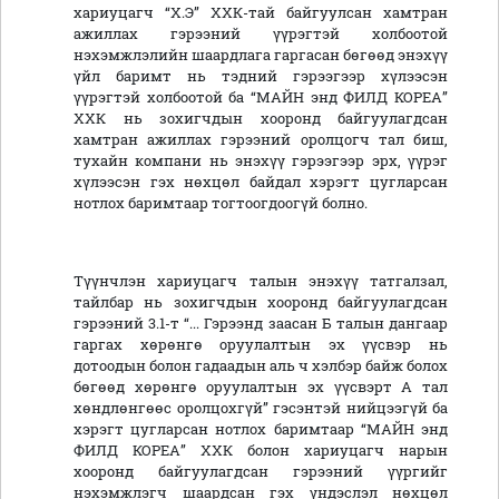
хариуцагч “Х.Э” ХХК-тай байгуулсан хамтран
ажиллах гэрээний үүрэгтэй холбоотой
нэхэмжлэлийн шаардлага гаргасан бөгөөд энэхүү
үйл баримт нь тэдний гэрээгээр хүлээсэн
үүрэгтэй холбоотой ба “МАЙН энд ФИЛД КОРЕА”
ХХК нь зохигчдын хооронд байгуулагдсан
хамтран ажиллах гэрээний оролцогч тал биш,
тухайн компани нь энэхүү гэрээгээр эрх, үүрэг
хүлээсэн гэх нөхцөл байдал хэрэгт цугларсан
нотлох баримтаар тогтоогдоогүй болно.
Түүнчлэн хариуцагч талын энэхүү татгалзал,
тайлбар нь зохигчдын хооронд байгуулагдсан
гэрээний 3.1-т “... Гэрээнд заасан Б талын дангаар
гаргах хөрөнгө оруулалтын эх үүсвэр нь
дотоодын болон гадаадын аль ч хэлбэр байж болох
бөгөөд хөрөнгө оруулалтын эх үүсвэрт А тал
хөндлөнгөөс оролцохгүй” гэсэнтэй нийцээгүй ба
хэрэгт цугларсан нотлох баримтаар “МАЙН энд
ФИЛД КОРЕА” ХХК болон хариуцагч нарын
хооронд байгуулагдсан гэрээний үүргийг
нэхэмжлэгч шаардсан гэх үндэслэл нөхцөл