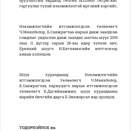
оруулалтын зардалд төлсөн 14233800 төгрөгийг
гаргуулах тухай нэхэмжлэлтэй иргэний хэргийг,
Нэхэмжлэгчийн итгэмжлэгдсэн төлөөлөгч
Ч.Мөнхболор, Б.Санжрагчаа нарын давж заалдсан
гомдлыг үндэслэн давж заалдах шатны шүүх 2019
оны 11 дүгээр сарын 28-ны өдөр хүлээн авч,
Ерөнхий шүүгч Н.Батчимэгийн илтгэснээр
хянан хэлэлцэв.
Шүүх хуралдаанд: Нэхэмжлэгчийн
итгэмжлэгдсэн төлөөлөгч Ч.Мөнхболор,
Б.Санжрагчаа, хариуцагч нарын итгэмжлэгдсэн
төлөөлөгч Б.Дагийнамжил, шүүх хуралдааны
нарийн бичгийн дарга Б.Энхжаргал нар оролцов.
ТОДОРХОЙЛОХ нь: