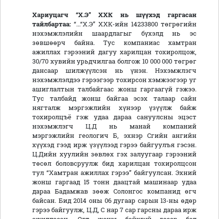
Хариуцагч “Х.Э” ХХК нь шүүхэд гаргасан
тайлбартаа:
“...“Х.Э” ХХК-ийн 14233800 төгрөгийн
нэхэмжлэлийн шаардлагыг бүхэлд нь эс
зөвшөөрч байна. Тус компаниас хамтран
ажиллах гэрээний дагуу харилцан тохиролцож,
30/70 хувийн урьдчилгаа болгож 10 000 000 төгрөг
дансаар шилжүүлсэн нь үнэн. Нэхэмжлэгч
нэхэмжлэлдээ гэрээгээр тохирсон хэмжээгээр уг
ашиглалтын талбайгаас жонш гаргаагүй гэжээ.
Тус талбайд жонш байгаа эсэх талаар сайн
нягталж мэргэжлийн хүнээр үзүүлж байж
тохиролцъё гэж удаа дараа сануулсны эцэст
нэхэмжлэгч Ц.Д нь манай компаний
мэргэжлийн геологич Б, эхнэр Сгийн ангийн
хүүхэд гээд ирж үзүүлээд гэрээ байгуулъя гэсэн.
Ц.Дийн хуулийн зөвлөх гэх залуугаар гэрээний
төсөл боловсруулж бид харилцан тохиролцсон
тул “Хамтран ажиллах гэрээ” байгуулсан. Эхний
жонш гаргаад 15 тонн даацтай машинаар удаа
дараа Бадамжав зөөж Солонгос компанид өгч
байсан. Бид 2014 оны 06 дугаар сарын 13-ны өдөр
гэрээ байгуулж, Ц.Д, С нар 7 сар гарсны дараа ирж