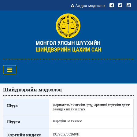
Алдаа мэдээлэх
Шийдвэрийн мэдээлэл
Шүүх
Дорноговь аймгийн Эрүү, Иргэний хэргийн давж
заалдах шатны шүүх
Шүүгч
Нэргүйн Батчимэг
Хэргийн индекс
136/2019/00268/И