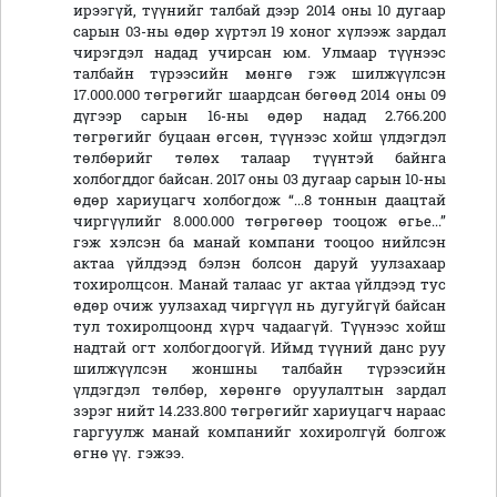
ирээгүй, түүнийг талбай дээр 2014 оны 10 дугаар
сарын 03-ны өдөр хүртэл 19 хоног хүлээж зардал
чирэгдэл надад учирсан юм. Улмаар түүнээс
талбайн түрээсийн мөнгө гэж шилжүүлсэн
17.000.000 төгрөгийг шаардсан бөгөөд 2014 оны 09
дүгээр сарын 16-ны өдөр надад 2.766.200
төгрөгийг буцаан өгсөн, түүнээс хойш үлдэгдэл
төлбөрийг төлөх талаар түүнтэй байнга
холбогддог байсан. 2017 оны 03 дугаар сарын 10-ны
өдөр хариуцагч холбогдож “...8 тоннын даацтай
чиргүүлийг 8.000.000 төгрөгөөр тооцож өгье...”
гэж хэлсэн ба манай компани тооцоо нийлсэн
актаа үйлдээд бэлэн болсон даруй уулзахаар
тохиролцсон. Манай талаас уг актаа үйлдээд тус
өдөр очиж уулзахад чиргүүл нь дугуйгүй байсан
тул тохиролцоонд хүрч чадаагүй. Түүнээс хойш
надтай огт холбогдоогүй. Иймд түүний данс руу
шилжүүлсэн жоншны талбайн түрээсийн
үлдэгдэл төлбөр, хөрөнгө оруулалтын зардал
зэрэг нийт 14.233.800 төгрөгийг хариуцагч нараас
гаргуулж манай компанийг хохиролгүй болгож
өгнө үү. гэжээ.