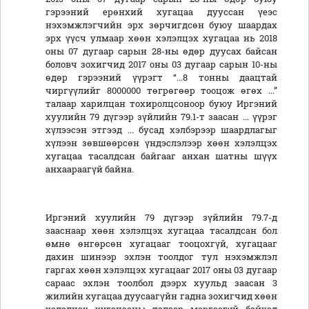
гэрээний ерөнхий хугацаа дууссан үеэс
нэхэмжлэгчийн эрх зөрчигдсөн буюу шаардах
эрх үүсч улмаар хөөн хэлэлцэх хугацаа нь 2018
оны 07 дугаар сарын 28-ны өдөр дуусах байсан
боловч зохигчид 2017 оны 03 дугаар сарын 10-ны
өдөр гэрээний үүрэгт “...8 тонны даацтай
чиргүүлийг 8000000 төгрөгөөр тооцож өгөх ...”
талаар харилцан тохиролцсоноор буюу Иргэний
хуулийн 79 дүгээр зүйлийн 79.1-т заасан ... үүрэг
хүлээсэн этгээд ... бусад хэлбэрээр шаардлагыг
хүлээн зөвшөөрсөн үндэслэлээр хөөн хэлэлцэх
хугацаа тасалдсан байгааг анхан шатны шүүх
анхаараагүй байна.
Иргэний хуулийн 79 дүгээр зүйлийн 79.7-д
зааснаар хөөн хэлэлцэх хугацаа тасалдсан бол
өмнө өнгөрсөн хугацааг тооцохгүй, хугацааг
дахин шинээр эхлэн тоолдог тул нэхэмжлэл
гаргах хөөн хэлэлцэх хугацааг 2017 оны 03 дугаар
сараас эхлэн тоолбол дээрх хуульд заасан 3
жилийн хугацаа дуусаагүйн гадна зохигчид хөөн