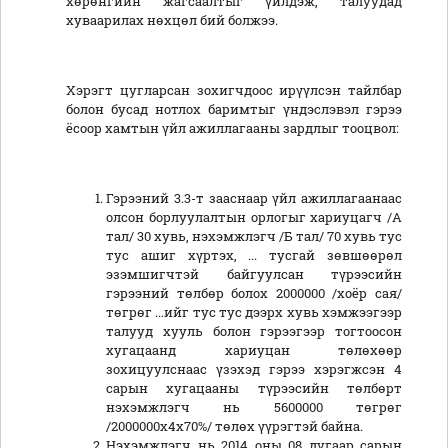
хөрөнгийн жагсаалтыг үйлдэж, талуудад
хуваарилах нөхцөл бий болжээ.
Хэрэгт цугларсан зохигчдоос ирүүлсэн тайлбар
болон бусад нотлох баримтыг үндэслэвэл гэрээ
ёсоор хамтын үйл ажиллагааны зардлыг тооцвол:
Гэрээний 3.3-т зааснаар үйл ажиллагаанаас
олсон борлуулалтын орлогыг хариуцагч /А
тал/ 30 хувь, нэхэмжлэгч /Б тал/ 70 хувь тус
тус ашиг хүртэх, ... тусгай зөвшөөрөл
эзэмшигчтэй байгуулсан түрээсийн
гэрээний төлбөр болох 2000000 /хоёр сая/
төгрөг ...ийг тус тус дээрх хувь хэмжээгээр
талууд хууль болон гэрээгээр тогтоосон
хугацаанд хариуцан төлөхөөр
зохицуулснаас үзэхэд гэрээ хэрэгжсэн 4
сарын хугацааны түрээсийн төлбөрт
нэхэмжлэгч нь 5600000 төгрөг
/2000000х4х70%/ төлөх үүрэгтэй байна.
Нэхэмжлэгч нь 2014 оны 08 дугаар сарын