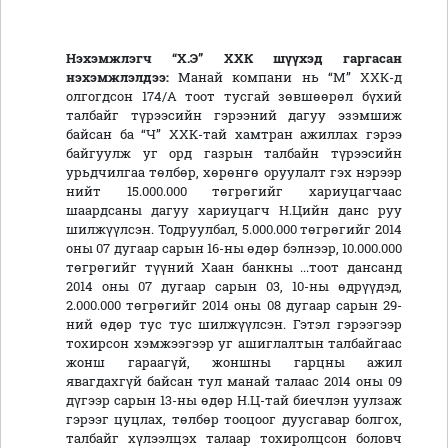
Нэхэмжлэгч “Х.Э” ХХК шүүхэд гаргасан
нэхэмжлэлдээ:
Манай компани нь “М” ХХК-д
олгогдсон 174/А тоот тусгай зөвшөөрөл бүхий
талбайг түрээсийн гэрээний дагуу эзэмшиж
байсан ба “Ч” ХХК-тай хамтран ажиллах гэрээ
байгуулж уг орд газрын талбайн түрээсийн
урьдчилгаа төлбөр, хөрөнгө оруулалт гэх нэрээр
нийт 15.000.000 төгрөгийг хариуцагчаас
шаардсаны дагуу хариуцагч Н.Цийн данс руу
шилжүүлсэн. Тодруулбал, 5.000.000 төгрөгийг 2014
оны 07 дугаар сарын 16-ны өдөр бэлнээр, 10.000.000
төгрөгийг түүний Хаан банкны ...тоот дансанд
2014 оны 07 дугаар сарын 03, 10-ны өдрүүдэд,
2.000.000 төгрөгийг 2014 оны 08 дугаар сарын 29-
ний өдөр тус тус шилжүүлсэн. Гэтэл гэрээгээр
тохирсон хэмжээгээр уг ашиглалтын талбайгаас
жонш гараагүй, жоншны гарцны ажил
явагдахгүй байсан тул манай талаас 2014 оны 09
дүгээр сарын 13-ны өдөр Н.Ц-тай биечлэн уулзаж
гэрээг цуцлах, төлбөр тооцоог дуусгавар болгох,
талбайг хүлээлцэх талаар тохиролцсон боловч