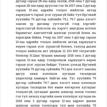
дугаар сарын 28-ны өдөр эхэлж, 2018 оны 7 дугаар
сарын 28-ны өдөр дууссан гэх ба 2017 оны 3 дугаар
сарын 10-ны өдрийн тооцоо нийлсэн актад
хариуцагч гарын үсэг зураагүй байх тул Иргэний
хуулийн 79 дүгээр зүйлийн 79.1, 79.7 дахь хэсэгт
заасан үр дагавар үүсгэхгүй гээд хэргийг
хэрэгсэхгүй болгосон нь хэрэгт авагдсан нотлох
баримтыг хангалттай шалгаж үзээгүй болох нь
харагдаж байна. Учир нь 2017 оны 3 дугаар сарын
10-ны өдрийн тооцоо нийлсэн актад хариуцагч
өөрөө гарын үсэг зураагүй боловч, талууд дахин
тооцоо нийлсэн акт үйлдэж 12 233 800 төгрөгийг
бэлнээр Н.Цаас буцаан авахаар 2018 оны 3 дугаар
сарын 12-ны өдөр тохиролцож хариуцагч өөрөө
гарын үсэг зурсан байдаг. Үүнээс үзэхэд Иргэний
хуулийн 79 дүгээр зүйлийн 79.1 дэх хэсэгт заасны
дагуу хөөн хэлэлцэх хугацаа тасалдсан
үндэслэлд хамаарч байгаа юм. Тус хуулийн 79
дүгээр зүйлийн 79.7 дахь хэсэгт хөөн хэлэлцэх
хугацаа тасалдсан бол өмнө өнгөрсөн хугацааг
тооцохгүй, хугацааг дахин шинээр эхлэн тоолно
гэх тул энэхүү хэргийн хөөн хэлэлцэх хугацаа нь
2018 оны 3 дугаар сарын 12-ны өдрөөс дахин
шинээр эхлэн тоологдох тул мөн хуулийн 75