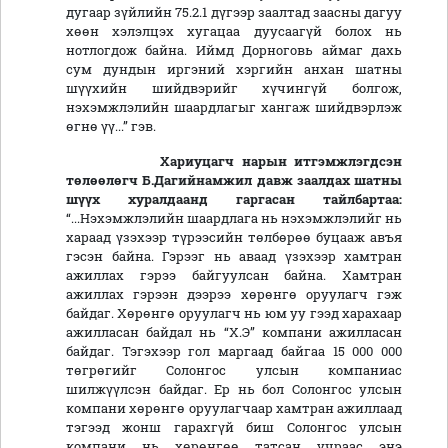
дугаар зүйлийн 75.2.1 дүгээр заалтад заасны дагуу
хөөн хэлэлцэх хугацаа дуусаагүй болох нь
нотлогдож байна. Иймд Дорноговь аймаг дахь
сум дундын иргэний хэргийн анхан шатны
шүүхийн шийдвэрийг хүчингүй болгож,
нэхэмжлэлийн шаардлагыг хангаж шийдвэрлэж
өгнө үү...” гэв.
Хариуцагч нарын итгэмжлэгдсэн
төлөөлөгч
Б.Дагийнамжил
давж заалдах шатны
шүүх хуралдаанд гаргасан тайлбартаа:
“...Нэхэмжлэлийн шаардлага нь нэхэмжлэлийг нь
хараад үзэхээр түрээсийн төлбөрөө буцааж авъя
гэсэн байна. Гэрээг нь аваад үзэхээр хамтран
ажиллах гэрээ байгуулсан байна. Хамтран
ажиллах гэрээн дээрээ хөрөнгө оруулагч гэж
байдаг. Хөрөнгө оруулагч нь юм уу гээд харахаар
ажилласан байдал нь “Х.Э” компани ажилласан
байдаг. Тэгэхээр гол маргаад байгаа 15 000 000
төгрөгийг Солонгос улсын компаниас
шилжүүлсэн байдаг. Ер нь бол Солонгос улсын
компани хөрөнгө оруулагчаар хамтран ажиллаад
тэгээд жонш гарахгүй биш Солонгос улсын
компани нь хөрөнгөө татсан учраас энэ