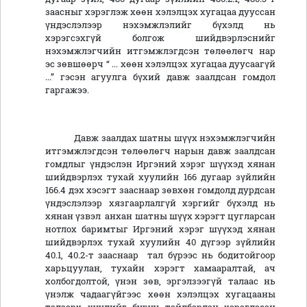
заасныг хэрэглэж хөөн хэлэлцэх хугацаа дууссан
үндэслэлээр нэхэмжлэлийг бүхэлд нь
хэрэгсэхгүй болгож шийдвэрлэснийг
нэхэмжлэгчийн итгэмжлэгдсэн төлөөлөгч нар
эс зөвшөөрч “ ... хөөн хэлэлцэх хугацаа дуусаагүй
...” гэсэн агуулга бүхий давж заалдсан гомдол
гаргажээ.
Давж заалдах шатны шүүх нэхэмжлэгчийн
итгэмжлэгдсэн төлөөлөгч нарын давж заалдсан
гомдлыг үндэслэн Иргэний хэрэг шүүхэд хянан
шийдвэрлэх тухай хуулийн 166 дугаар зүйлийн
166.4 дэх хэсэгт зааснаар зөвхөн гомдолд дурдсан
үндэслэлээр хязгаарлалгүй хэргийг бүхэлд нь
хянан үзвэл анхан шатны шүүх хэрэгт цугларсан
нотлох баримтыг Иргэний хэрэг шүүхэд хянан
шийдвэрлэх тухай хуулийн 40 дүгээр зүйлийн
40.1, 40.2-т зааснаар тал бүрээс нь бодитойгоор
харьцуулан, тухайн хэрэгт хамааралтай, ач
холбогдолтой, үнэн зөв, эргэлзээгүй талаас нь
үнэлж чадаагүйгээс хөөн хэлэлцэх хугацааны