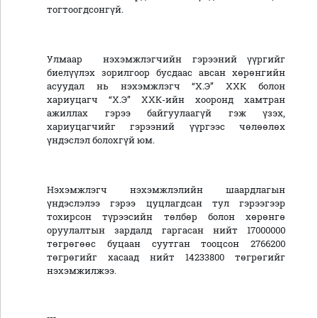
тогтоогдсонгүй.
Улмаар нэхэмжлэгчийн гэрээний үүргийг
биелүүлэх зорилгоор бусдаас авсан хөрөнгийн
асуудал нь нэхэмжлэгч “Х.Э” ХХК болон
хариуцагч “Х.Э” ХХК-ийн хооронд хамтран
ажиллах гэрээ байгуулаагүй гэж үзэх,
хариуцагчийг гэрээний үүргээс чөлөөлөх
үндэслэл болохгүй юм.
Нэхэмжлэгч нэхэмжлэлийн шаардлагын
үндэслэлээ гэрээ цуцлагдсан тул гэрээгээр
тохирсон түрээсийн төлбөр болон хөрөнгө
оруулалтын зардалд гаргасан нийт 17000000
төгрөгөөс буцаан суутган тооцсон 2766200
төгрөгийг хасаад нийт 14233800 төгрөгийг
нэхэмжилжээ.