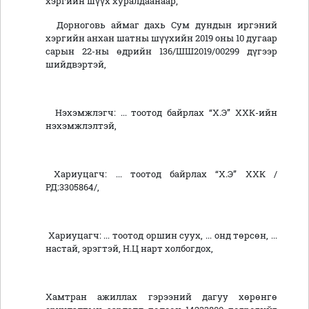
хэргийн шүүх хуралдаанаар;
Дорноговь аймаг дахь Сум дундын иргэний
хэргийн анхан шатны шүүхийн 2019 оны 10 дугаар
сарын 22-ны өдрийн 136/ШШ2019/00299 дүгээр
шийдвэртэй,
Нэхэмжлэгч: ... тоотод байрлах “Х.Э” ХХК-ийн
нэхэмжлэлтэй,
Хариуцагч: ... тоотод байрлах “Х.Э” ХХК /
РД:3305864/,
Хариуцагч: ... тоотод оршин суух, ... онд төрсөн, ...
настай, эрэгтэй, Н.Ц нарт холбогдох,
Хамтран ажиллах гэрээний дагуу хөрөнгө