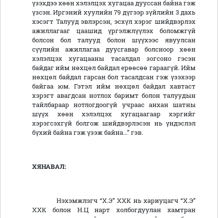
үзэхдээ хөөн хэлэлцэх хугацаа дууссан байна гэж
үзсэн. Иргэний хуулийн 79 дүгээр зүйлийн 3 дахь
хэсэгт Талууд эвлэрсэн, эсхүл хэрэг шийдвэрлэх
ажиллагааг цаашид үргэлжлүүлэх боломжгүй
болсон бол талууд болон шүүхээс явуулсан
сүүлийн ажиллагаа дуусгавар болсноор хөөн
хэлэлцэх хугацааны тасалдал зогсоно гэсэн
байдаг ийм нөхцөл байдал ерөөсөө гараагүй. Ийм
нөхцөл байдал гарсан бол тасалдсан гэж үзэхээр
байгаа юм. Гэтэл ийм нөхцөл байдал хавтаст
хэрэгт авагдсан нотлох баримт болон талуудын
тайлбараар нотлогдоогүй учраас анхан шатны
шүүх хөөн хэлэлцэх хугацаагаар хэргийг
хэрэгсэхгүй болгож шийдвэрлэсэн нь үндэслэл
бүхий байна гэж үзэж байна...” гэв.
ХЯНАВАЛ
:
Нэхэмжлэгч “Х.Э” ХХК нь хариуцагч “Х.Э”
ХХК болон Н.Ц нарт холбогдуулан хамтран