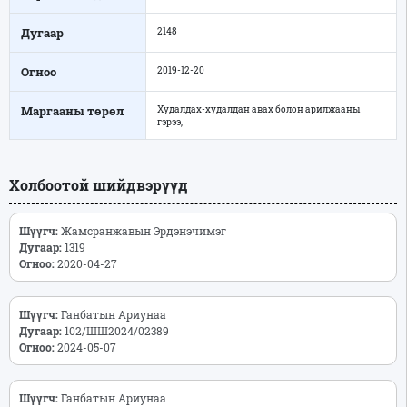
Дугаар
2148
Огноо
2019-12-20
Маргааны төрөл
Худалдах-худалдан авах болон арилжааны
гэрээ,
Холбоотой шийдвэрүүд
Шүүгч:
Жамсранжавын Эрдэнэчимэг
Дугаар:
1319
Огноо:
2020-04-27
Шүүгч:
Ганбатын Ариунаа
Дугаар:
102/ШШ2024/02389
Огноо:
2024-05-07
Шүүгч:
Ганбатын Ариунаа