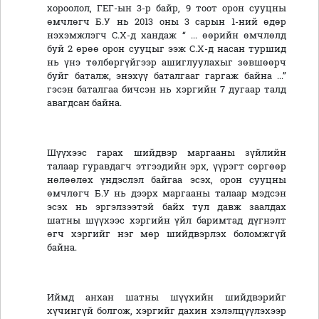
хороолол, ГЕГ-ын 3-р байр, 9 тоот орон сууцны
өмчлөгч Б.У нь 2013 оны 3 сарын 1-ний өдөр
нэхэмжлэгч С.Х-д хандаж “ ... өөрийн өмчлөлд
буй 2 өрөө орон сууцыг ээж С.Х-д насан туршид
нь үнэ төлбөргүйгээр ашиглуулахыг зөвшөөрч
буйг баталж, энэхүү баталгааг гаргаж байна ...”
гэсэн баталгаа бичсэн нь хэргийн 7 дугаар талд
авагдсан байна.
Шүүхээс гарах шийдвэр маргааны зүйлийн
талаар гуравдагч этгээдийн эрх, үүрэгт сөргөөр
нөлөөлөх үндэслэл байгаа эсэх, орон сууцны
өмчлөгч Б.У нь дээрх маргааны талаар мэдсэн
эсэх нь эргэлзээтэй байх тул давж заалдах
шатны шүүхээс хэргийн үйл баримтад дүгнэлт
өгч хэргийг нэг мөр шийдвэрлэх боломжгүй
байна.
Иймд анхан шатны шүүхийн шийдвэрийг
хүчингүй болгож, хэргийг дахин хэлэлцүүлэхээр