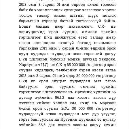
2013 оын 3 сарын 01-ний өдрөөс эхлэн тоолсон
байх ба хөөн хэлэлцэх хугацааг хэзээнээс хэрхэн
тоолох талаар анхан шатны шүүх нотлох
баримтын хүрээнд баттай тогтоогоогүй байна.
Бодит байдал дээр нэхэмжлэгч С.Х- нь
хариуцагчид орон сууцны өмчлөх эрхийн
гэрчилгээг Б.Уд шилжүүлж өгөх талаар ямар
нэгэн зөвшөөрөл өгөөгүй бөгөөд нэхэмжлэл
гаргахдаа 2013 оны 3 сарын 01-ний өдрийн орон
сууц худалдах, худалдан авах гэрээний дагуу
Б.Уд шилжсэн болохыг мэдэж шүүхэд хандсан.
Хариуцагч Ц.Д- нь С.Х-д 85 000 000 төгрөгөөр орон
сууцаа худалдаж, төлбөрийг бүрэн авсан атлаа
2013 оны 3 сарын 01-ний өдөр 30 000 000 төгрөгөөр
Б.Уд уг орон сууцыг худалдсан мэт гэрээ
байгуулж, орон сууцны өмчлөх эрхийн
гэрчилгээг шилжүүлсэн нь Иргэний хуулийн 56
дугаар зүйлийн 56.1.2 дах хэсэгт заасан дүр
үзүүлэн хийсэн хэлцэл юм. Учир нь маргаан
бүхий орон сууцыг Б.Уд 30 000 000 төгрөгөөр
худалдаагүй атлаа худалдсан мэт дүр үзүүлж,
гэрээ байгуулсан нь Иргэний хуулийн 56 дугаар
зүйлийн 56.5 дах хэсэгт заасны дагуу хүчин