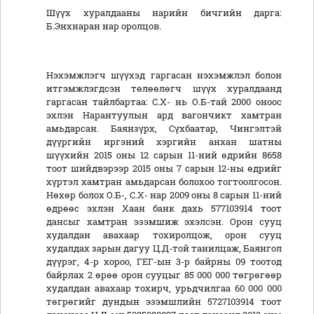
Шүүх хуралдааны нарийн бичгийн дарга:
Б.Энхнаран нар оролцов.
Нэхэмжлэгч шүүхэд гаргасан нэхэмжлэл болон
итгэмжлэгдсэн төлөөлөгч шүүх хуралдаанд
гаргасан тайлбартаа: С.Х- нь О.Б-тай 2000 оноос
эхлэн Нарантуулын ард вагончикт хамтран
амьдарсан. Баянзүрх, Сүхбаатар, Чингэлтэй
дүүргийн иргэний хэргийн анхан шатны
шүүхийн 2015 оны 12 сарын 11-ний өдрийн 8658
тоот шийдвэрээр 2015 оны 7 сарын 12-ны өдрийг
хүртэл хамтран амьдарсан болохоо тогтоолгосон.
Нөхөр болох О.Б-, С.Х- нар 2009 оны 8 сарын 11-ний
өдрөөс эхлэн Хаан банк дахь 577103914 тоот
дансыг хамтран эзэмшиж эхэлсэн. Орон сууц
худалдан авахаар тохиролцож, орон сууц
худалдах зарын дагуу Ц.Д-той танилцаж, Баянгол
дүүрэг, 4-р хороо, ГЕГ-ын 3-р байрны 09 тоотод
байрлах 2 өрөө орон сууцыг 85 000 000 төгрөгөөр
худалдан авахаар тохирч, урьдчилгаа 60 000 000
төгрөгийг дундын эзэмшлийн 5727103914 тоот