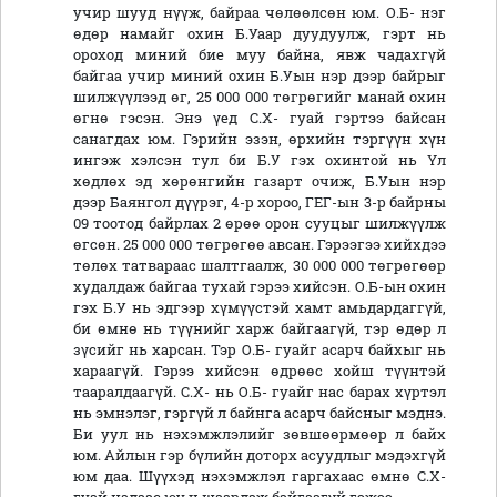
учир шууд нүүж, байраа чөлөөлсөн юм. О.Б- нэг
өдөр намайг охин Б.Уаар дуудуулж, гэрт нь
ороход миний бие муу байна, явж чадахгүй
байгаа учир миний охин Б.Уын нэр дээр байрыг
шилжүүлээд өг, 25 000 000 төгрөгийг манай охин
өгнө гэсэн. Энэ үед С.Х- гуай гэртээ байсан
санагдах юм. Гэрийн эзэн, өрхийн тэргүүн хүн
ингэж хэлсэн тул би Б.У гэх охинтой нь Үл
хөдлөх эд хөрөнгийн газарт очиж, Б.Уын нэр
дээр Баянгол дүүрэг, 4-р хороо, ГЕГ-ын 3-р байрны
09 тоотод байрлах 2 өрөө орон сууцыг шилжүүлж
өгсөн. 25 000 000 төгрөгөө авсан. Гэрээгээ хийхдээ
төлөх татвараас шалтгаалж, 30 000 000 төгрөгөөр
худалдаж байгаа тухай гэрээ хийсэн. О.Б-ын охин
гэх Б.У нь эдгээр хүмүүстэй хамт амьдардаггүй,
би өмнө нь түүнийг харж байгаагүй, тэр өдөр л
зүсийг нь харсан. Тэр О.Б- гуайг асарч байхыг нь
хараагүй. Гэрээ хийсэн өдрөөс хойш түүнтэй
тааралдаагүй. С.Х- нь О.Б- гуайг нас барах хүртэл
нь эмнэлэг, гэргүй л байнга асарч байсныг мэднэ.
Би уул нь нэхэмжлэлийг зөвшөөрмөөр л байх
юм. Айлын гэр бүлийн доторх асуудлыг мэдэхгүй
юм даа. Шүүхэд нэхэмжлэл гаргахаас өмнө С.Х-