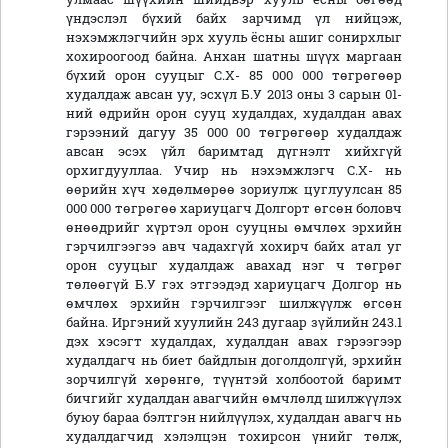
үндэслэл бүхий байх зарчимд үл нийцэж,
нэхэмжлэгчийн эрх хууль ёсны ашиг сонирхлыг
хохироогоод байна. Анхан шатны шүүх маргаан
бүхий орон сууцыг С.Х- 85 000 000 төгрөгөөр
худалдаж авсан уу, эсхүл Б.У 2013 оны 3 сарын 01-
ний өдрийн орон сууц худалдах, худалдан авах
гэрээний дагуу 35 000 00 төгрөгөөр худалдаж
авсан эсэх үйл баримтад дүгнэлт хийхгүй
орхигдууллаа. Учир нь нэхэмжлэгч С.Х- нь
өөрийн хүч хөдөлмөрөө зориулж цуглуулсан 85
000 000 төгрөгөө хариуцагч Долгорт өгсөн боловч
өнөөдрийг хүртэл орон сууцны өмчлөх эрхийн
гэрчилгээгээ авч чадахгүй хохирч байх атал уг
орон сууцыг худалдаж авахад нэг ч төгрөг
төлөөгүй Б.У гэх этгээдэд хариуцагч Долгор нь
өмчлөх эрхийн гэрчилгээг шилжүүлж өгсөн
байна. Иргэний хуулийн 243 дугаар зүйлийн 243.1
дэх хэсэгт худалдах, худалдан авах гэрээгээр
худалдагч нь биет байдлын доголдолгүй, эрхийн
зорчилгүй хөрөнгө, түүнтэй холбоотой баримт
бичгийг худалдан авагчийн өмчлөлд шилжүүлэх
буюу бараа бэлтгэн нийлүүлэх, худалдан авагч нь
худалдагчид хэлэлцэн тохирсон үнийг төлж,