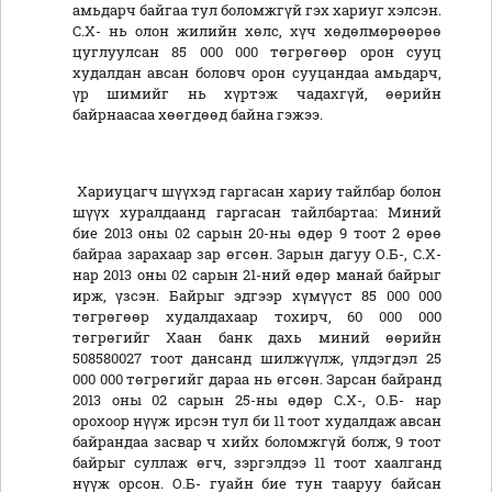
амьдарч байгаа тул боломжгүй гэх хариуг хэлсэн.
С.Х- нь олон жилийн хөлс, хүч хөдөлмөрөөрөө
цуглуулсан 85 000 000 төгрөгөөр орон сууц
худалдан авсан боловч орон сууцандаа амьдарч,
үр шимийг нь хүртэж чадахгүй, өөрийн
байрнаасаа хөөгдөөд байна гэжээ.
Хариуцагч шүүхэд гаргасан хариу тайлбар болон
шүүх хуралдаанд гаргасан тайлбартаа: Миний
бие 2013 оны 02 сарын 20-ны өдөр 9 тоот 2 өрөө
байраа зарахаар зар өгсөн. Зарын дагуу О.Б-, С.Х-
нар 2013 оны 02 сарын 21-ний өдөр манай байрыг
ирж, үзсэн. Байрыг эдгээр хүмүүст 85 000 000
төгрөгөөр худалдахаар тохирч, 60 000 000
төгрөгийг Хаан банк дахь миний өөрийн
508580027 тоот дансанд шилжүүлж, үлдэгдэл 25
000 000 төгрөгийг дараа нь өгсөн. Зарсан байранд
2013 оны 02 сарын 25-ны өдөр С.Х-, О.Б- нар
орохоор нүүж ирсэн тул би 11 тоот худалдаж авсан
байрандаа засвар ч хийх боломжгүй болж, 9 тоот
байрыг суллаж өгч, зэргэлдээ 11 тоот хаалганд
нүүж орсон. О.Б- гуайн бие тун тааруу байсан