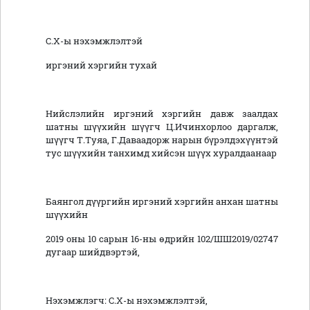
С.Х-ы нэхэмжлэлтэй
иргэний хэргийн тухай
Нийслэлийн иргэний хэргийн давж заалдах
шатны шүүхийн шүүгч Ц.Ичинхорлоо даргалж,
шүүгч Т.Туяа, Г.Даваадорж нарын бүрэлдэхүүнтэй
тус шүүхийн танхимд хийсэн шүүх хуралдаанаар
Баянгол дүүргийн иргэний хэргийн анхан шатны
шүүхийн
2019 оны 10 сарын 16-ны өдрийн 102/ШШ2019/02747
дугаар шийдвэртэй,
Нэхэмжлэгч: С.Х-ы нэхэмжлэлтэй,