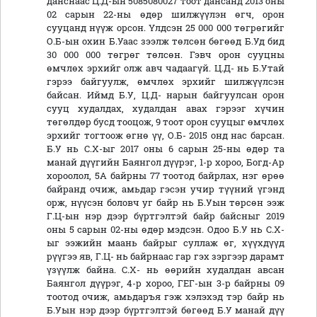
данснаас Ц.Д-ын 5085080027 тоот дансанд 2013 оны
02 сарын 22-ны өдөр шилжүүлэн өгч, орон
сууцанд нүүж орсон. Үлдсэн 25 000 000 төгрөгийг
О.Б-ын охин Б.Уаас зээлж төлсөн бөгөөд Б.Уд бид
30 000 000 төгрөг төлсөн. Гэвч орон сууцны
өмчлөх эрхийг олж авч чадаагүй. Ц.Д- нь Б.Утай
гэрээ байгуулж, өмчлөх эрхийг шилжүүлсэн
байсан. Иймд Б.У, Ц.Д- нарын байгуулсан орон
сууц худалдах, худалдан авах гэрээг хүчин
төгөлдөр бусд тооцож, 9 тоот орон сууцыг өмчлөх
эрхийг тогтоож өгнө үү, О.Б- 2015 онд нас барсан.
Б.У нь С.Х-ыг 2017 оны 6 сарын 25-ны өдөр та
манай дүүгийн Баянгол дүүрэг, 1-р хороо, Богд-Ар
хороолол, 5А байрны 77 тоотод байрлах, нэг өрөө
байранд очиж, амьдар гэсэн учир түүний үгэнд
орж, нүүсэн боловч уг байр нь Б.Уын төрсөн ээж
Г.Ц-ын нэр дээр бүртгэлтэй байр байсныг 2019
оны 5 сарын 02-ны өдөр мэдсэн. Одоо Б.У нь С.Х-
ыг ээжийн маань байрыг суллаж өг, хүүхдүүд
рүүгээ яв, Г.Ц- нь байрнаас гар гэх зэргээр дарамт
үзүүлж байна. С.Х- нь өөрийн худалдан авсан
Баянгол дүүрэг, 4-р хороо, ГЕГ-ын 3-р байрны 09
тоотод очиж, амьдаръя гэж хэлэхэд тэр байр нь
Б.Уын нэр дээр бүртгэлтэй бөгөөд Б.У манай дүү