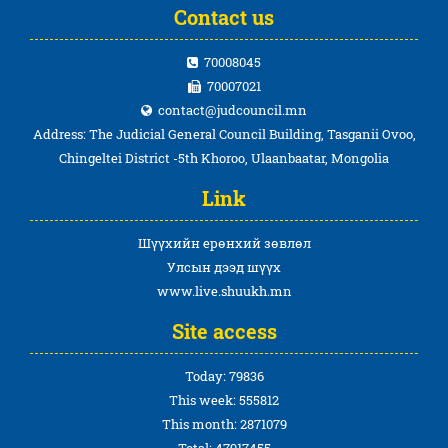
Contact us
70008045
70007021
contact@judcouncil.mn
Address: The Judicial General Council Building, Tasganii Ovoo,
Chingeltei District -5th Khoroo, Ulaanbaatar, Mongolia
Link
Шүүхийн ерөнхий зөвлөл
Улсын дээд шүүх
www.live.shuukh.mn
Site access
Today: 79836
This week: 555812
This month: 2871079
Total: 47917455