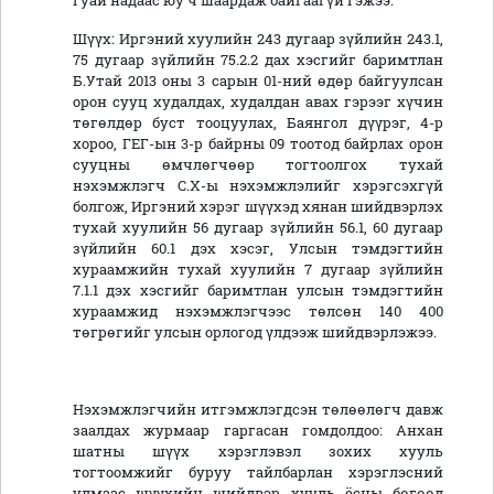
гуай надаас юу ч шаардаж байгаагүй гэжээ.
Шүүх: Иргэний хуулийн 243 дугаар зүйлийн 243.1,
75 дугаар зүйлийн 75.2.2 дах хэсгийг баримтлан
Б.Утай 2013 оны 3 сарын 01-ний өдөр байгуулсан
орон сууц худалдах, худалдан авах гэрээг хүчин
төгөлдөр буст тооцуулах, Баянгол дүүрэг, 4-р
хороо, ГЕГ-ын 3-р байрны 09 тоотод байрлах орон
сууцны өмчлөгчөөр тогтоолгох тухай
нэхэмжлэгч С.Х-ы нэхэмжлэлийг хэрэгсэхгүй
болгож, Иргэний хэрэг шүүхэд хянан шийдвэрлэх
тухай хуулийн 56 дугаар зүйлийн 56.1, 60 дугаар
зүйлийн 60.1 дэх хэсэг, Улсын тэмдэгтийн
хураамжийн тухай хуулийн 7 дугаар зүйлийн
7.1.1 дэх хэсгийг баримтлан улсын тэмдэгтийн
хураамжид нэхэмжлэгчээс төлсөн 140 400
төгрөгийг улсын орлогод үлдээж шийдвэрлэжээ.
Нэхэмжлэгчийн итгэмжлэгдсэн төлөөлөгч давж
заалдах журмаар гаргасан гомдолдоо: Анхан
шатны шүүх хэрэглэвэл зохих хууль
тогтоомжийг буруу тайлбарлан хэрэглэсний
улмаас шүүхийн шийдвэр хууль ёсны бөгөөд