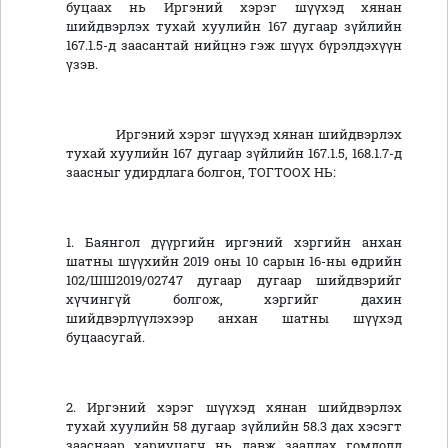
буцаах нь Иргэний хэрэг шүүхэд хянан
шийдвэрлэх тухай хуулийн 167 дугаар зүйлийн
167.1.5-д заасантай нийцнэ гэж шүүх бүрэлдэхүүн
үзэв.
Иргэний хэрэг шүүхэд хянан шийдвэрлэх
тухай хуулийн 167 дугаар зүйлийн 167.1.5, 168.1.7-д
заасныг удирдлага болгон, ТОГТООХ НЬ:
1. Баянгол дүүргийн иргэний хэргийн анхан
шатны шүүхийн 2019 оны 10 сарын 16-ны өдрийн
102/ШШ2019/02747 дугаар дугаар шийдвэрийг
хүчингүй болгож, хэргийг дахин
шийдвэрлүүлэхээр анхан шатны шүүхэд
буцаасугай.
2. Иргэний хэрэг шүүхэд хянан шийдвэрлэх
тухай хуулийн 58 дугаар зүйлийн 58.3 дах хэсэгт
зааснаар хариуцагч нь давж заалдах гомдолд