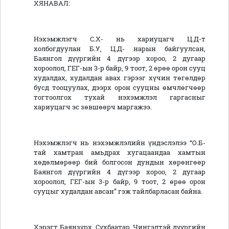
ХЯНАВАЛ:
Нэхэмжлэгч С.Х- нь хариуцагч Ц.Д-т
холбогдуулан Б.У, Ц.Д- нарын байгуулсан,
Баянгол дүүргийн 4 дүгээр хороо, 2 дугаар
хороолол, ГЕГ-ын 3-р байр, 9 тоот, 2 өрөө орон сууц
худалдах, худалдан авах гэрээг хүчин төгөлдөр
бусд тооцуулах, дээрх орон сууцны өмчлөгчөөр
тогтоолгох тухай нэхэмжлэл гаргасныг
хариуцагч эс зөвшөөрч маргажээ.
Нэхэмжлэгч нь нэхэмжлэлийн үндэслэлээ “О.Б-
тай хамтран амьдрах хугацаандаа хамтын
хөдөлмөрөөр бий болгосон дундын хөрөнгөөр
Баянгол дүүргийн 4 дүгээр хороо, 2 дугаар
хороолол, ГЕГ-ын 3-р байр, 9 тоот, 2 өрөө орон
сууцыг худалдан авсан” гэж тайлбарласан байна.
Хэрэгт Баянзүрх, Сүхбаатар, Чингэлтэй дүүргийн