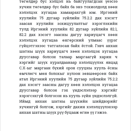
төгөлдөр бус хэлцэл нь байгуулагдсан үеэсээ
хүчин төгөлдөр бус байх ба энэ тохиолдолд хөөн
хэлэлцэх хугацаа хамаарахгүй юм. Иргэний
хуулийн 75 дугаар зүйлийн 75.2.2 дах хэсэгт
заасан хуулийн зохицуулалтыг хэрэглэхийн
тулд Иргэний хуулийн 82 дугаар зүйлийн 82.1,
82.2 дах хэсэгт заасны дагуу хариуцагч хөөн
хэлэлцэх хугацаа өнгөрсний улмаас үүрэг
гүйцэтгэхээс татгалзсан байх ёстой. Гэвч анхан
шатны шүүх хариуцагч хөөн хэлэлцэх хугацаа
дуусгавар болсон талаар маргаагүй харин ч
хэргийг шүүх хуралдаанаар хэлэлцүүлэх явцад
С.Х-ыг маргаан бүхий орон сууцны хууль ёсны
өмчлөгч мөн болохыг хүлээн зөвшөөрсөн байх
атал Иргэний хуулийн 75 дугаар зүйлийн 75.2.2
дах хэсэгт заасны дагуу хөөн хэлэлцэх хугацаа
дуусгавар болсон гэх үндэслэлээр хэргийг
хэрэгсэхгүй болгосон нь хууль зүйн үндэслэлгүй.
Иймд анхан шатны шүүхийн шийдвэрийг
хүчингүй болгож, хэргийг дахин хэлэлцүүлэхээр
анхан шатны шүүх рүү буцааж өгнө үү гэжээ.