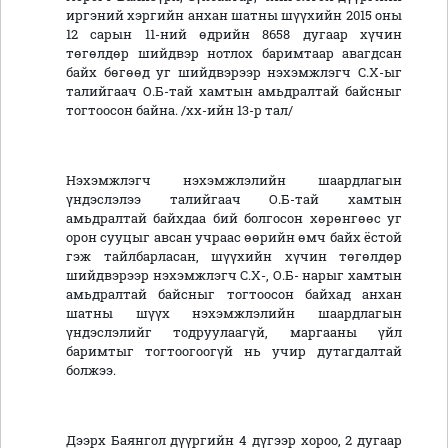
иргэний хэргийн анхан шатны шүүхийн 2015 оны
12 сарын 11-ний өдрийн 8658 дугаар хүчин
төгөлдөр шийдвэр нотлох баримтаар авагдсан
байх бөгөөд уг шийдвэрээр нэхэмжлэгч С.Х-ыг
талийгаач О.Б-тай хамтын амьдралтай байсныг
тогтоосон байна. /хх-ийн 13-р тал/
Нэхэмжлэгч нэхэмжлэлийн шаардлагын
үндэслэлээ талийгаач О.Б-тай хамтын
амьдралтай байхдаа бий болгосон хөрөнгөөс уг
орон сууцыг авсан учраас өөрийн өмч байх ёстой
гэж тайлбарласан, шүүхийн хүчин төгөлдөр
шийдвэрээр нэхэмжлэгч С.Х-, О.Б- нарыг хамтын
амьдралтай байсныг тогтоосон байхад анхан
шатны шүүх нэхэмжлэлийн шаардлагын
үндэслэлийг тодруулаагүй, маргааны үйл
баримтыг тогтоогоогүй нь учир дутагдалтай
болжээ.
Дээрх Баянгол дүүргийн 4 дүгээр хороо, 2 дугаар