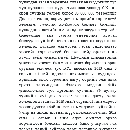
худалдан авсан хөрөнгөө хүлээн авах үүргийг тус
тус хүлээнэ гэж хуульчилснаас үзэхэд С.Х- нь
орон сууцны төлбөр болох 85 000 000 төгрөгийг
Долгорт төлөх, хариуцагч нь эрхийн зөрчилгүй
хөрөнгө, түүнтэй холбоотой баримт бичгийг
худалдан авагчийн өмчлөлд шилжүүлэх үүргийг
биелүүлдэг энэ үүргээ өнөөдрийг хүртэл
биелүүлээгүй байх атал анхан шатны шүүх хөөн
хэлэлцэх хугацаа өнгөрсөн гэсэн үндэслэлээр
хэргийг хэрэгсэхгүй болгож шийдвэрлэсэн нь
хууль зүйн үндэслэлгүй. Шүүхийн шийдвэрийн
үндэслэх хэсэгт бичмэл нотлох баримтаар орон
сууцны өмчлөх эрх Б.Уд шилжсэн 2013 оны 3
сарын 01-ний өдрөөс нэхэмжлэгч худалдах,
худалдан авах гэрээний дагуу өөрийн олж авах
эрхээ зөрчигдсөн болохоо мэдсэн байх
үндэслэлтэй тул Иргэний хуулийн 76 дугаар
зүйлийн 76.1 дэх хэсэгт заасны дагуу хөөн
хэлэлцэх хугацааг 2013 оны 3 сарын 01-ний өдрөөс
тоолж дууссан байна гэсэн нь үндэслэлгүй байна.
Учир нь анхан шатны шүүх нэхэмжлэгчийг 2013
оны 3 сарын 01-ний өдөр өмчлөх эрхээ
зөрчигдсөн болохыг мэдсэн байх учиртай гэх
таамаг төдий зүйлээр хөөн хэлэлцэх хугацааг