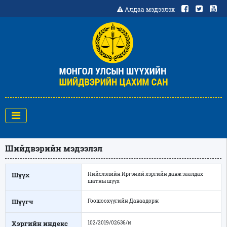
Алдаа мэдээлэх
Шийдвэрийн мэдээлэл
Шүүх
Нийслэлийн Иргэний хэргийн давж заалдах
шатны шүүх
Шүүгч
Гоошоохүүгийн Даваадорж
Хэргийн индекс
102/2019/02636/и