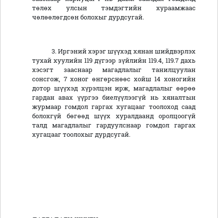
төлөх улсын тэмдэгтийн хураамжаас
чөлөөлөгдсөн болохыг дурдсугай.
3. Иргэний хэрэг шүүхэд хянан шийдвэрлэх
тухай хуулийн 119 дүгээр зүйлийн 119.4, 119.7 дахь
хэсэгт зааснаар магадлалыг танилцуулан
сонсгож, 7 хоног өнгөрснөөс хойш 14 хоногийн
дотор шүүхэд хүрэлцэн ирж, магадлалыг өөрөө
гардан авах үүргээ биелүүлээгүй нь хяналтын
журмаар гомдол гаргах хугацааг тоолоход саад
болохгүй бөгөөд шүүх хуралдаанд оролцоогүй
талд магадлалыг гардуулснаар гомдол гаргах
хугацааг тоолохыг дурдсугай.