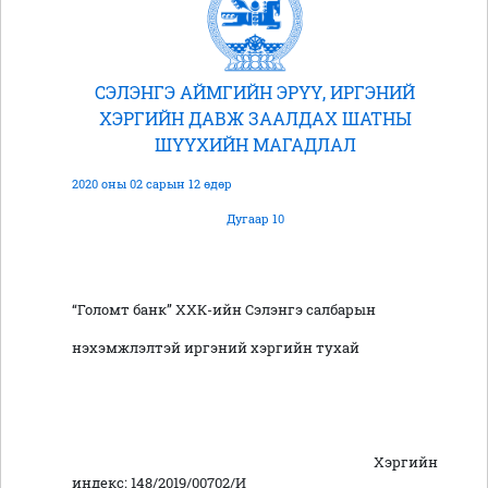
СЭЛЭНГЭ АЙМГИЙН ЭРҮҮ, ИРГЭНИЙ
ХЭРГИЙН ДАВЖ ЗААЛДАХ ШАТНЫ
ШҮҮХИЙН МАГАДЛАЛ
2020 оны 02 сарын 12 өдөр
Дугаар 10
“Голомт банк” ХХК-ийн Сэлэнгэ салбарын
нэхэмжлэлтэй иргэний хэргийн тухай
Хэргийн
индекс: 148/2019/00702/И