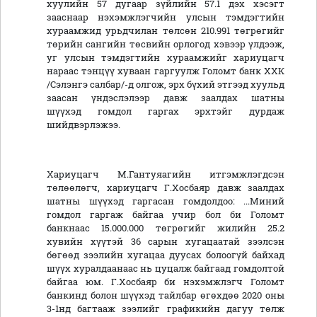
хуулийн 57 дугаар зүйлийн 57.1 дэх хэсэгт
зааснаар нэхэмжлэгчийн улсын тэмдэгтийн
хураамжид урьдчилан төлсөн 210.991 төгрөгийг
төрийн сангийн төсвийн орлогод хэвээр үлдээж,
уг улсын тэмдэгтийн хураамжийг хариуцагч
нараас тэнцүү хуваан гаргуулж Голомт банк ХХК
/Сэлэнгэ салбар/-д олгож, эрх бүхий этгээд хуульд
заасан үндэслэлээр давж заалдах шатны
шүүхэд гомдол гаргах эрхтэйг дурдаж
шийдвэрлэжээ.
Хариуцагч М.Гантуяагийн итгэмжлэгдсэн
төлөөлөгч, хариуцагч Г.Хосбаяр давж заалдах
шатны шүүхэд гаргасан гомдолдоо: ...Миний
гомдол гаргаж байгаа учир бол би Голомт
банкнаас 15.000.000 төгрөгийг жилийн 25.2
хувийн хүүтэй 36 сарын хугацаатай зээлсэн
бөгөөд зээлийн хугацаа дуусах болоогүй байхад
шүүх хуралдаанаас нь цуцалж байгаад гомдолтой
байгаа юм. Г.Хосбаяр би нэхэмжлэгч Голомт
банкинд болон шүүхэд тайлбар өгөхдөө 2020 оны
3-1нд багтааж зээлийг графикийн дагуу төлж