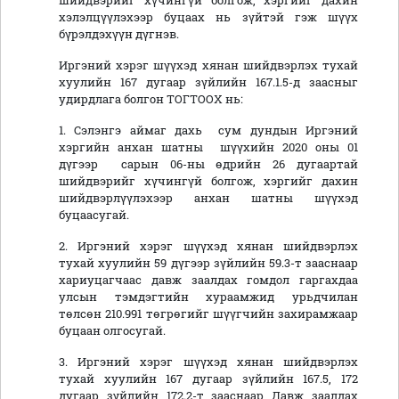
шийдвэрийг хүчингүй болгож, хэргийг дахин
хэлэлцүүлэхээр буцаах нь зүйтэй гэж шүүх
бүрэлдэхүүн дүгнэв.
Иргэний хэрэг шүүхэд хянан шийдвэрлэх тухай
хуулийн 167 дугаар зүйлийн 167.1.5-д заасныг
удирдлага болгон ТОГТООХ нь:
1. Сэлэнгэ аймаг дахь сум дундын Иргэний
хэргийн анхан шатны шүүхийн 2020 оны 01
дүгээр сарын 06-ны өдрийн 26 дугаартай
шийдвэрийг хүчингүй болгож, хэргийг дахин
шийдвэрлүүлэхээр анхан шатны шүүхэд
буцаасугай.
2. Иргэний хэрэг шүүхэд хянан шийдвэрлэх
тухай хуулийн 59 дүгээр зүйлийн 59.3-т зааснаар
хариуцагчаас давж заалдах гомдол гаргахдаа
улсын тэмдэгтийн хураамжид урьдчилан
төлсөн 210.991 төгрөгийг шүүгчийн захирамжаар
буцаан олгосугай.
3. Иргэний хэрэг шүүхэд хянан шийдвэрлэх
тухай хуулийн 167 дугаар зүйлийн 167.5, 172
дугаар зүйлийн 172.2-т зааснаар Давж заалдах