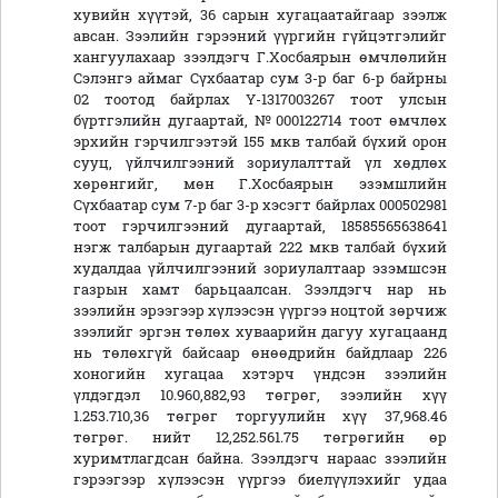
хувийн хүүтэй, 36 сарын хугацаатайгаар зээлж
авсан. Зээлийн гэрээний үүргийн гүйцэтгэлийг
хангуулахаар зээлдэгч Г.Хосбаярын өмчлөлийн
Сэлэнгэ аймаг Сүхбаатар сум 3-р баг 6-р байрны
02 тоотод байрлах Ү-1317003267 тоот улсын
бүртгэлийн дугаартай, №000122714 тоот өмчлөх
эрхийн гэрчилгээтэй 155 мкв талбай бүхий орон
сууц, үйлчилгээний зориулалттай үл хөдлөх
хөрөнгийг, мөн Г.Хосбаярын эзэмшлийн
Сүхбаатар сум 7-р баг 3-р хэсэгт байрлах 000502981
тоот гэрчилгээний дугаартай, 18585565638641
нэгж талбарын дугаартай 222 мкв талбай бүхий
худалдаа үйлчилгээний зориулалтаар эзэмшсэн
газрын хамт барьцаалсан. Зээлдэгч нар нь
зээлийн эрээгээр хүлээсэн үүргээ ноцтой зөрчиж
зээлийг эргэн төлөх хуваарийн дагуу хугацаанд
нь төлөхгүй байсаар өнөөдрийн байдлаар 226
хоногийн хугацаа хэтэрч үндсэн зээлийн
үлдэгдэл 10.960,882,93 төгрөг, зээлийн хүү
1.253.710,36 төгрөг торгуулийн хүү 37,968.46
төгрөг. нийт 12,252.561.75 төгрөгийн өр
хуримтлагдсан байна. Зээлдэгч нараас зээлийн
гэрээгээр хүлээсэн үүргээ биелүүлэхийг удаа