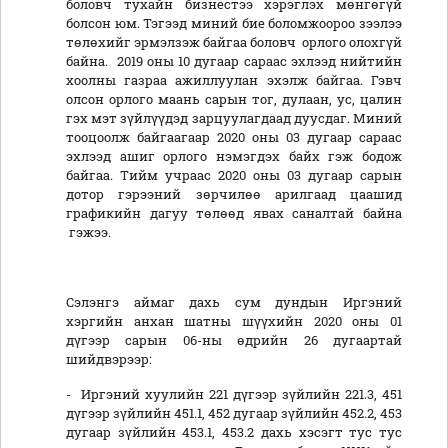
боловч тухайн бизнестээ хэрэглэх мөнгөгүй
болсон юм. Тэгээд миний бие боломжоороо зээлээ
төлөхийг эрмэлзэж байгаа боловч орлого олохгүй
байна. 2019 оны 10 дугаар сараас эхлээд нийтийн
хоолны газраа ажиллуулан эхэлж байгаа. Гэвч
олсон орлого маань сарын тог, дулаан, ус, цалин
гэх мэт зүйлүүдэд зарцуулагдаад дуусдаг. Миний
тооцоолж байгаагаар 2020 оны 03 дугаар сараас
эхлээд ашиг орлого нэмэгдэх байх гэж бодож
байгаа. Тийм учраас 2020 оны 03 дугаар сарын
дотор гэрээний зөрчилөө арилгаад цаашид
графикийн дагуу төлөөд явах саналтай байна
гэжээ.
Сэлэнгэ аймаг дахь сум дундын Иргэний
хэргийн анхан шатны шүүхийн
2020 оны 01
дүгээр сарын 06-ны өдрийн 26 дугаартай
шийдвэрээр:
- Иргэний хуулийн 221 дүгээр зүйлийн 221.3, 451
дүгээр зүйлийн 451.1, 452 дугаар зүйлийн 452.2, 453
дугаар зүйлийн 453.1, 453.2 дахь хэсэгт тус тус