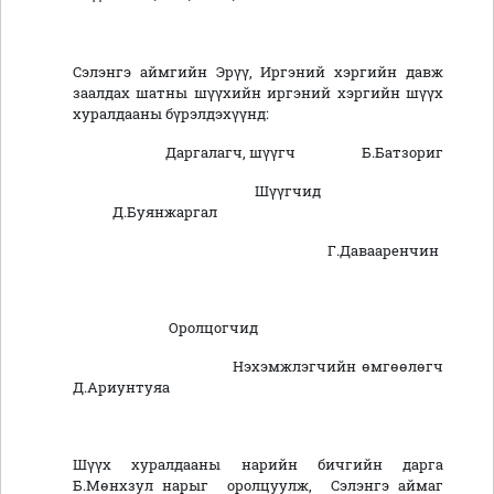
Сэлэнгэ аймгийн Эрүү, Иргэний хэргийн давж
заалдах шатны шүүхийн иргэний хэргийн шүүх
хуралдааны бүрэлдэхүүнд:
Даргалагч, шүүгч Б.Батзориг
Шүүгчид
Д.Буянжаргал
Г.Давааренчин
Оролцогчид
Нэхэмжлэгчийн өмгөөлөгч
Д.Ариунтуяа
Шүүх хуралдааны нарийн бичгийн дарга
Б.Мөнхзул нарыг оролцуулж, Сэлэнгэ аймаг