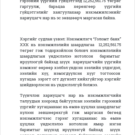
гэрээний үүргийн гүйцэтгэлд 12,252,561.75 төгрөг
гаргуулж, барьцаа хөрөнгөөр үүргийн
гүйцэтгэлийг хангуулахаар нэхэмжилсэнийг
хариуцагч нар нь эс зөвшөөрч маргасан байна.
Хэргийг судлан үзвэл: Нэхэмжлэгч “Голомт банк”
ХХК нь нэхэмжлэлийн шаардлагаа 12,252,561.75
төгрөг гэж тодорхойлсон боловч нэхэмжлэлийн
шаардлагын үндэслэлээ нотолсон баримтыг
ирүүлээгүй байхад шүүх хариуцагчийн үүргийн
хэмжээг өөрөөр хэлбэл үндсэн зээлийн үлдэгдэл,
зээлийн хүү, нэмэгдүүлсэн хүүг тогтоосон
хугацаа зэрэгт огт дүгнэлт хийхгүйгээр хэргийг
шийдвэрлэсэн нь үндэслэлгүй болжээ.
Түүнчлэн хариуцагч нар нь нэхэмжлэгчийн
талуудын хооронд байгуулсан зээлийн гэрээний
үүргийг хугацаанаас нь өмнө цуцлах шаардлагыг
хүлээн зөвшөөрөхгүй гэж маргасан бөгөөд
нэхэмжлэгчээс гэрээг хугацаанаас нь өмнө
цуцлах үндэслэлээ нотолсон ямар нэгэн
баримтыг шүүхэд ирүүлээгүй байхад шүүх