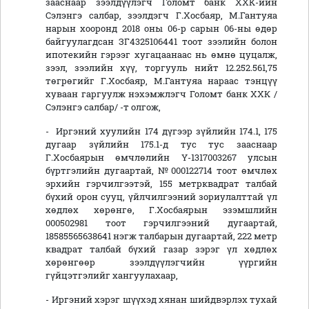
зааснаар зээлдүүлэгч Голомт банк ХХК-ийн
Сэлэнгэ салбар, зээлдэгч Г.Хосбаяр, М.Гантуяа
нарын хооронд 2018 оны 06-р сарын 06-ны өдөр
байгуулагдсан ЗГ4325106441 тоот зээлийн болон
ипотекийн гэрээг хугацаанаас нь өмнө цуцалж,
зээл, зээлийн хүү, торгууль нийт 12.252.561,75
төгрөгийг Г.Хосбаяр, М.Гантуяа нараас тэнцүү
хуваан гаргуулж нэхэмжлэгч Голомт банк ХХК /
Сэлэнгэ салбар/ -т олгож,
- Иргэний хуулийн 174 дүгээр зүйлийн 174.1, 175
дугаар зүйлийн 175.1-д тус тус зааснаар
Г.Хосбаярын өмчлөлийн Ү-1317003267 улсын
бүртгэлийн дугаартай, №000122714 тоот өмчлөх
эрхийн гэрчилгээтэй, 155 метрквадрат талбай
бүхий орон сууц, үйлчилгээний зориулалттай үл
хөдлөх хөрөнгө, Г.Хосбаярын эзэмшлийн
000502981 тоот гэрчилгээний дугаартай,
18585565638641 нэгж талбарын дугаартай, 222 метр
квадрат талбай бүхий газар зэрэг үл хөдлөх
хөрөнгөөр зээлдүүлэгчийн үүргийн
гүйцэтгэлийг хангуулахаар,
- Иргэний хэрэг шүүхэд хянан шийдвэрлэх тухай