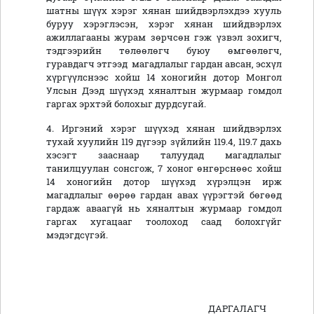
шатны шүүх хэрэг хянан шийдвэрлэхдээ хууль
буруу хэрэглэсэн, хэрэг хянан шийдвэрлэх
ажиллагааны журам зөрчсөн гэж үзвэл зохигч,
тэдгээрийн төлөөлөгч буюу өмгөөлөгч,
гуравдагч этгээд магадлалыг гардан авсан, эсхүл
хүргүүлснээс хойш 14 хоногийн дотор Монгол
Улсын Дээд шүүхэд хяналтын журмаар гомдол
гаргах эрхтэй болохыг дурдсугай.
4. Иргэний хэрэг шүүхэд хянан шийдвэрлэх
тухай хуулийн 119 дүгээр зүйлийн 119.4, 119.7 дахь
хэсэгт зааснаар талуудад магадлалыг
танилцуулан сонсгож, 7 хоног өнгөрснөөс хойш
14 хоногийн дотор шүүхэд хүрэлцэн ирж
магадлалыг өөрөө гардан авах үүрэгтэй бөгөөд
гардаж аваагүй нь хяналтын журмаар гомдол
гаргах хугацааг тоолоход саад болохгүйг
мэдэгдсүгэй.
ДАРГАЛАГЧ