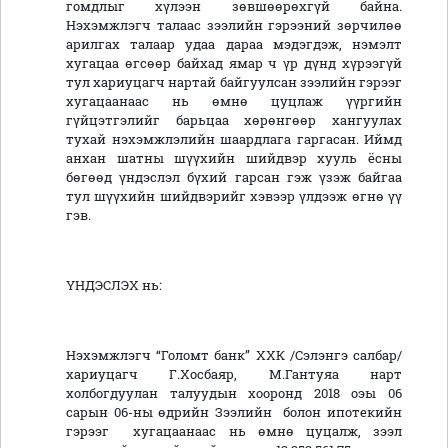
гомдлыг хүлээн зөвшөөрөхгүй байна.
Нэхэмжлэгч талаас зээлийн гэрээний зөрчилөө
арилгах талаар удаа дараа мэдэгдэж, нэмэлт
хугацаа өгсөөр байхад ямар ч үр дүнд хүрээгүй
тул хариуцагч нартай байгуулсан зээлийн гэрээг
хугацаанаас нь өмнө цуцлаж үүргийн
гүйцэтгэлийг барьцаа хөрөнгөөр хангуулах
тухай нэхэмжлэлийн шаардлага гаргасан. Иймд
анхан шатны шүүхийн шийдвэр хууль ёсны
бөгөөд үндэслэл бүхий гарсан гэж үзэж байгаа
тул шүүхийн шийдвэрийг хэвээр үлдээж өгнө үү
гэв.
ҮНДЭСЛЭХ нь:
Нэхэмжлэгч “Голомт банк” ХХК /Сэлэнгэ салбар/
хариуцагч Г.Хосбаяр, М.Гантуяа нарт
холбогдуулан талуудын хооронд 2018 оэы 06
сарын 06-ны өдрийн Зээлийн болон ипотекийн
гэрээг хугацаанаас нь өмнө цуцалж, зээл