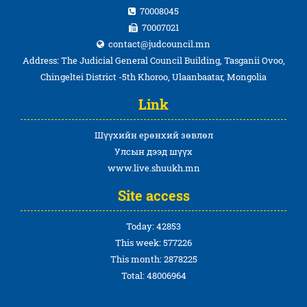
70008045
70007021
contact@judcouncil.mn
Address: The Judicial General Council Building, Tasganii Ovoo,
Chingeltei District -5th Khoroo, Ulaanbaatar, Mongolia
Link
Шүүхийн ерөнхий зөвлөл
Улсын дээд шүүх
www.live.shuukh.mn
Site access
Today: 42853
This week: 577226
This month: 2878225
Total: 48006964