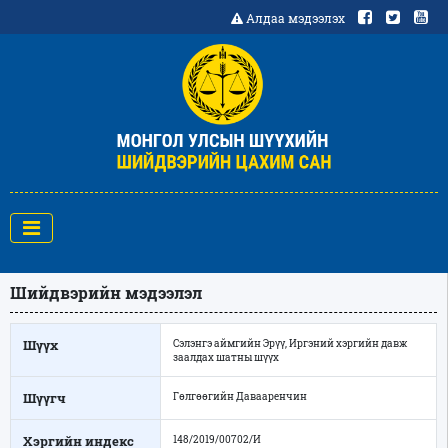
Алдаа мэдээлэх
Шийдвэрийн мэдээлэл
Шүүх
Сэлэнгэ аймгийн Эрүү, Иргэний хэргийн давж
заалдах шатны шүүх
Шүүгч
Гөлгөөгийн Давааренчин
Хэргийн индекс
148/2019/00702/И