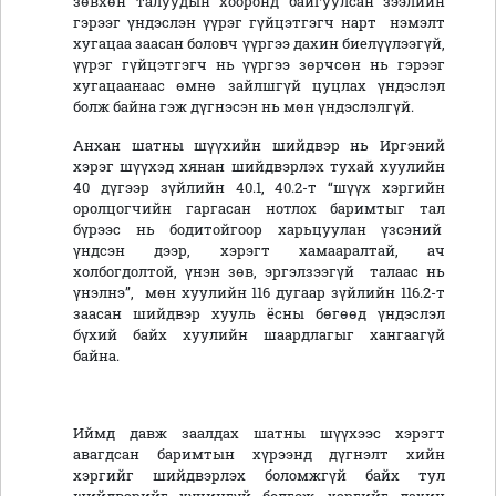
зөвхөн талуудын хооронд байгуулсан зээлийн
гэрээг үндэслэн үүрэг гүйцэтгэгч нарт нэмэлт
хугацаа заасан боловч үүргээ дахин биелүүлээгүй,
үүрэг гүйцэтгэгч нь үүргээ зөрчсөн нь гэрээг
хугацаанаас өмнө зайлшгүй цуцлах үндэслэл
болж байна гэж дүгнэсэн нь мөн үндэслэлгүй.
Анхан шатны шүүхийн шийдвэр нь Иргэний
хэрэг шүүхэд хянан шийдвэрлэх тухай хуулийн
40 дүгээр зүйлийн 40.1, 40.2-т “шүүх хэргийн
оролцогчийн гаргасан нотлох баримтыг тал
бүрээс нь бодитойгоор харьцуулан үзсэний
үндсэн дээр, хэрэгт хамааралтай, ач
холбогдолтой, үнэн зөв, эргэлзээгүй талаас нь
үнэлнэ”, мөн хуулийн 116 дугаар зүйлийн 116.2-т
заасан шийдвэр хууль ёсны бөгөөд үндэслэл
бүхий байх хуулийн шаардлагыг хангаагүй
байна.
Иймд давж заалдах шатны шүүхээс хэрэгт
авагдсан баримтын хүрээнд дүгнэлт хийн
хэргийг шийдвэрлэх боломжгүй байх тул