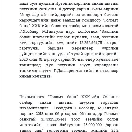
дахь сум дундын Иргэний хэргийн анхан шатны
шүүхийн 2020 оны 01 дүгээр сарын 06-ны өдрийн
26 дугаартай шийдвэрийг эс зөвшөөрч бичсэн
хариуцагчийн давж заалдсан гомдлоор “Голомт
банк” ХХК-ийн Сэлэнгэ салбарын нэхэмжлэлтэй
Г.Хосбаяр, М.Гантуяа нарт холбогдох “Зээлийн
болон ипотекийн гэрээг цуцалж, зээл, зээлийн
хүү, торгуулийн хүү, нийт 12.252.561,75 төгрөг
гаргуулж, барьцаа хөрөнгөөр үүргийн
гүйцэтгэлийг хангуулах” тухай иргэний хэргийг
2020 оны 01 дүгээр сарын 30-ны өдөр хүлээн авч
танилцаад, тус шүүхийн шүүх хуралдааны
танхимд шүүгч Г.Давааренчингийн илтгэснээр
хянан хэлэлцэв.
Нэхэмжлэгч “Голомт банк” ХХК-ийн Сэлэнгэ
салбар анхан шатны шүүхэд гаргасан
нэхэмжлэлдээ: ...Зээлдэгч Г.Хосбаяр, М.Гантуяа
нар нь 2018 оны 06-р сарын 06-ны өдөр Голомт
банктай ЗГ4325106441 тоот зээлийн болон
ипотекийн гэрээ байгуулан 15.000.000 /арван
таван сая/ төгрөгийн зээлийг жилийн 25.2