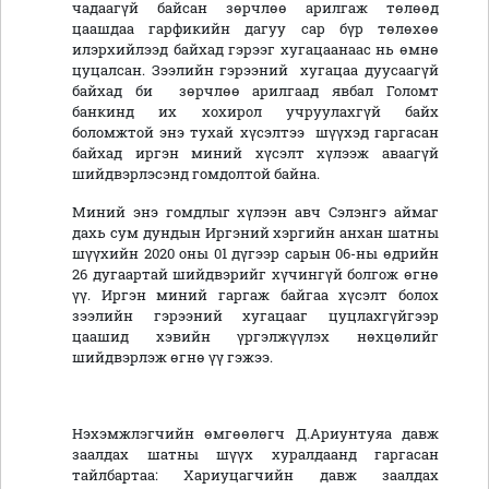
чадаагүй байсан зөрчлөө арилгаж төлөөд
цаашдаа гарфикийн дагуу сар бүр төлөхөө
илэрхийлээд байхад гэрээг хугацаанаас нь өмнө
цуцалсан. Зээлийн гэрээний хугацаа дуусаагүй
байхад би зөрчлөө арилгаад явбал Голомт
банкинд их хохирол учруулахгүй байх
боломжтой энэ тухай хүсэлтээ шүүхэд гаргасан
байхад иргэн миний хүсэлт хүлээж аваагүй
шийдвэрлэсэнд гомдолтой байна.
Миний энэ гомдлыг хүлээн авч Сэлэнгэ аймаг
дахь сум дундын Иргэний хэргийн анхан шатны
шүүхийн 2020 оны 01 дүгээр сарын 06-ны өдрийн
26 дугаартай шийдвэрийг хүчингүй болгож өгнө
үү. Иргэн миний гаргаж байгаа хүсэлт болох
зээлийн гэрээний хугацааг цуцлахгүйгээр
цаашид хэвийн үргэлжүүлэх нөхцөлийг
шийдвэрлэж өгнө үү гэжээ.
Нэхэмжлэгчийн өмгөөлөгч Д.Ариунтуяа давж
заалдах шатны шүүх хуралдаанд гаргасан
тайлбартаа: Хариуцагчийн давж заалдах