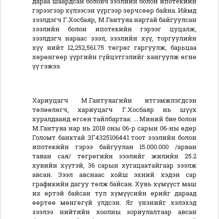
дараа шаардсан боловч зээлийн болон ипотекийн
гэрээгээр хүлээсэн үүргээр зөрчсөөр байна. Иймд
зээлдэгч Г.Хосбаяр, М.Гантуяа нартай байгуулсан
зээлийн болон ипотекийн гэрээг цуцалж,
зээлдэгч нараас зээл, зээлийн хүү, торгуулийн
хүү нийт 12,252,561.75 төгрөг гаргуулж, барьцаа
хөрөнгөөр үүргийн гүйцэтгэлийг хангуулж өгнө
үү гэжээ.
Хариуцагч М.Гантуяагийн итгэмжлэгдсэн
төлөөлөгч, хариуцагч Г.Хосбаяр нь шүүх
хуралдаанд өгсөн тайлбартаа: ... Миний бие болон
М.Гантуяа нар нь 2018 оны 06-р сарын 06-ны өдөр
Голомт банктай ЗГ4325106441 тоот зээлийн болон
ипотекийн гэрээ байгуулан 15.000.000 /арван
таван сая/ төгрөгийн зээлийг жилийн 25.2
хувийн хүүтэй, 36 сарын хугацаатайгаар зээлж
авсан. Зээл авснаас хойш эхний хэдэн сар
графикийн дагуу төлж байсан. Хувь хүмүүст маш
их өртэй байсан тул хүмүүсийн өрийг дараад
өөртөө мөнгөгүй үлдсэн. Яг үнэнийг хэлэхэд
зээлээ нийтийн хоолны зориулалтаар авсан