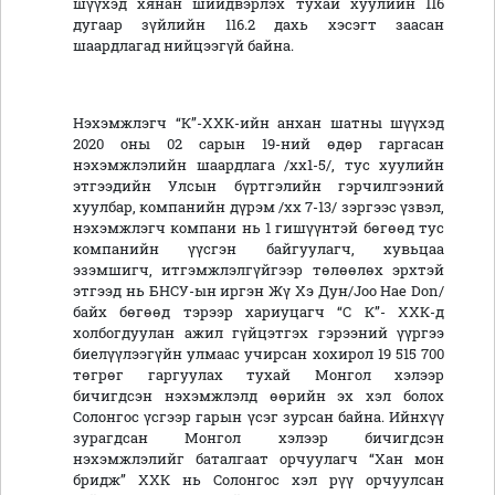
шүүхэд хянан шийдвэрлэх тухай хуулийн 116
дугаар зүйлийн 116.2 дахь хэсэгт заасан
шаардлагад нийцээгүй байна.
Нэхэмжлэгч “К”-ХХК-ийн анхан шатны шүүхэд
2020 оны 02 сарын 19-ний өдөр гаргасан
нэхэмжлэлийн шаардлага /хх1-5/, тус хуулийн
этгээдийн Улсын бүртгэлийн гэрчилгээний
хуулбар, компанийн дүрэм /хх 7-13/ зэргээс үзвэл,
нэхэмжлэгч компани нь 1 гишүүнтэй бөгөөд тус
компанийн үүсгэн байгуулагч, хувьцаа
эзэмшигч, итгэмжлэлгүйгээр төлөөлөх эрхтэй
этгээд нь БНСУ-ын иргэн Жү Хэ Дун/Joo Hae Don/
байх бөгөөд тэрээр хариуцагч “С К”- ХХК-д
холбогдуулан ажил гүйцэтгэх гэрээний үүргээ
биелүүлээгүйн улмаас учирсан хохирол 19 515 700
төгрөг гаргуулах тухай Монгол хэлээр
бичигдсэн нэхэмжлэлд өөрийн эх хэл болох
Солонгос үсгээр гарын үсэг зурсан байна. Ийнхүү
зурагдсан Монгол хэлээр бичигдсэн
нэхэмжлэлийг баталгаат орчуулагч “Хан мон
бридж” ХХК нь Солонгос хэл рүү орчуулсан