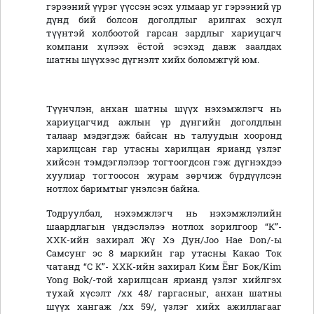
гэрээний үүрэг үүссэн эсэх улмаар уг гэрээний үр
дүнд бий болсон доголдлыг арилгах эсхүл
түүнтэй холбоотой гарсан зардлыг хариуцагч
компани хүлээх ёстой эсэхэд давж заалдах
шатны шүүхээс дүгнэлт хийх боломжгүй юм.
Түүнчлэн, анхан шатны шүүх нэхэмжлэгч нь
хариуцагчид ажлын үр дүнгийн доголдлын
талаар мэдэгдэж байсан нь талуудын хооронд
харилцсан гар утасны харилцан ярианд үзлэг
хийсэн тэмдэглэлээр тогтоогдсон гэж дүгнэхдээ
хуулиар тогтоосон журам зөрчиж бүрдүүлсэн
нотлох баримтыг үнэлсэн байна.
Тодруулбал, нэхэмжлэгч нь нэхэмжлэлийн
шаардлагын үндэслэлээ нотлох зорилгоор “К”-
ХХК-ийн захирал Жү Хэ Дун/Joo Hae Don/-ы
Самсунг эс 8 маркийн гар утасны Какао Ток
чатанд “С К”- ХХК-ийн захирал Ким Ёнг Бок/Kim
Yong Bok/-той харилцсан ярианд үзлэг хийлгэх
тухай хүсэлт /хх 48/ гаргасныг, анхан шатны
шүүх
хангаж /хх 59/, үзлэг хийх ажиллагааг