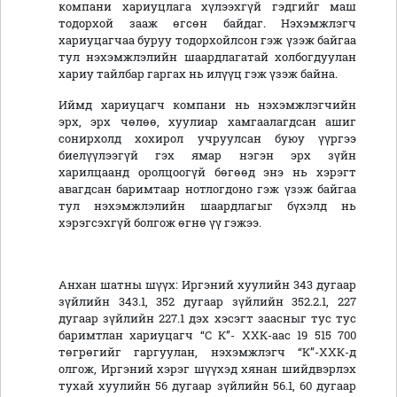
компани хариуцлага хүлээхгүй гэдгийг маш
тодорхой зааж өгсөн байдаг. Нэхэмжлэгч
хариуцагчаа буруу тодорхойлсон гэж үзэж байгаа
тул нэхэмжлэлийн шаардлагатай холбогдуулан
хариу тайлбар гаргах нь илүүц гэж үзэж байна.
Иймд хариуцагч компани нь нэхэмжлэгчийн
эрх, эрх чөлөө, хуулиар хамгаалагдсан ашиг
сонирхолд хохирол учруулсан буюу үүргээ
биелүүлээгүй гэх ямар нэгэн эрх зүйн
харилцаанд оролцоогүй бөгөөд энэ нь хэрэгт
авагдсан баримтаар нотлогдоно гэж үзэж байгаа
тул нэхэмжлэлийн шаардлагыг бүхэлд нь
хэрэгсэхгүй болгож өгнө үү гэжээ.
Анхан шатны шүүх: Иргэний хуулийн 343 дугаар
зүйлийн 343.1, 352 дугаар зүйлийн 352.2.1, 227
дугаар зүйлийн 227.1 дэх хэсэгт заасныг тус тус
баримтлан хариуцагч “С К”- ХХК-аас 19 515 700
төгрөгийг гаргуулан, нэхэмжлэгч “К”-ХХК-д
олгож, Иргэний хэрэг шүүхэд хянан шийдвэрлэх
тухай хуулийн 56 дугаар зүйлийн 56.1, 60 дугаар