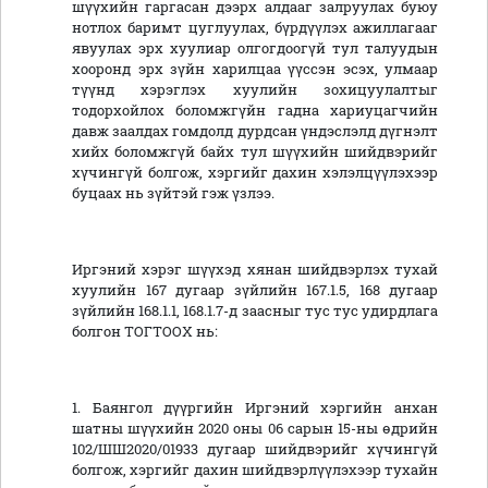
шүүхийн гаргасан дээрх алдааг залруулах буюу
нотлох баримт цуглуулах, бүрдүүлэх ажиллагааг
явуулах эрх хуулиар олгогдоогүй тул талуудын
хооронд эрх зүйн харилцаа үүссэн эсэх, улмаар
түүнд хэрэглэх хуулийн зохицуулалтыг
тодорхойлох боломжгүйн гадна хариуцагчийн
давж заалдах гомдолд дурдсан үндэслэлд дүгнэлт
хийх боломжгүй байх тул шүүхийн шийдвэрийг
хүчингүй болгож, хэргийг дахин хэлэлцүүлэхээр
буцаах нь зүйтэй гэж үзлээ.
Иргэний хэрэг шүүхэд хянан шийдвэрлэх тухай
хуулийн 167 дугаар зүйлийн 167.1.5, 168 дугаар
зүйлийн 168.1.1, 168.1.7-д заасныг тус тус удирдлага
болгон ТОГТООХ нь:
1. Баянгол дүүргийн Иргэний хэргийн анхан
шатны шүүхийн 2020 оны 06 сарын 15-ны өдрийн
102/ШШ2020/01933 дугаар шийдвэрийг хүчингүй
болгож, хэргийг дахин шийдвэрлүүлэхээр тухайн