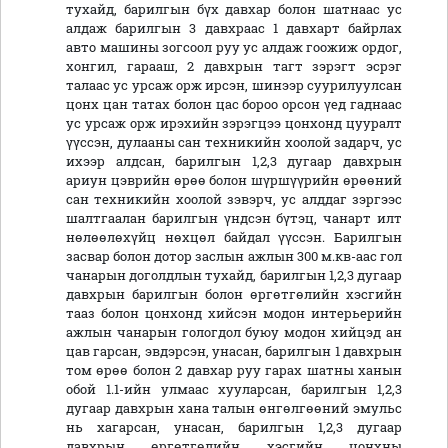
тухайд, барилгын бүх давхар болон шатнаас ус
алдаж барилгын 3 давхраас 1 давхарт байрлах
авто машины зогсоол руу ус алдаж гоожиж ордог,
хонгил, гарааш, 2 давхрын тагт зэрэгт эсрэг
талаас ус урсаж орж ирсэн, шинээр суурилуулсан
цонх цан татах болон цас бороо орсон үед гаднаас
ус урсаж орж ирэхийн зэрэгцээ цонхонд цууралт
үүссэн, дулааны сан техникийн хоолой задарч, ус
ихээр алдсан, барилгын 1,2,3 дугаар давхрын
ариун цэврийн өрөө болон шүршүүрийн өрөөний
сан техникийн хоолой зэвэрч, ус алддаг зэргээс
шалтгаалан барилгын үндсэн бүтэц, чанарт илт
нөлөөлөхүйц нөхцөл байдал үүссэн. Барилгын
засвар болон дотор заслын ажлын 300 м.кв-аас гол
чанарын доголдлын тухайд, барилгын 1,2,3 дугаар
давхрын барилгын болон өргөтгөлийн хэсгийн
тааз болон цонхонд хийсэн модон интерьерийн
ажлын чанарын гологдол буюу модон хийцэд ан
цав гарсан, эвдэрсэн, унасан, барилгын 1 давхрын
том өрөө болон 2 давхар руу гарах шатны ханын
обой 1.1-ийн улмаас хууларсан, барилгын 1,2,3
дугаар давхрын хана талын өнгөлгөөний эмульс
нь хагарсан, унасан, барилгын 1,2,3 дугаар
давхрын өргөтгөлийн хэсгийн цонхны