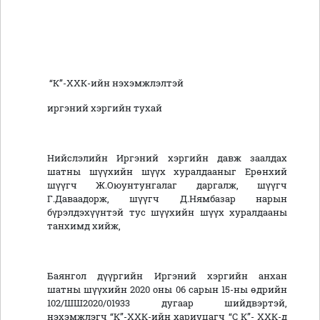
“К”-ХХК-ийн нэхэмжлэлтэй
иргэний хэргийн тухай
Нийслэлийн Иргэний хэргийн давж заалдах
шатны шүүхийн шүүх хуралдааныг Ерөнхий
шүүгч Ж.Оюунтунгалаг даргалж, шүүгч
Г.Даваадорж, шүүгч Д.Нямбазар нарын
бүрэлдэхүүнтэй тус шүүхийн шүүх хуралдааны
танхимд хийж,
Баянгол дүүргийн Иргэний хэргийн анхан
шатны шүүхийн 2020 оны 06 сарын 15-ны өдрийн
102/ШШ2020/01933 дугаар шийдвэртэй,
нэхэмжлэгч
“К”-ХХК-ийн хариуцагч “С К”- ХХК-д