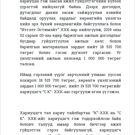
хариуцах гэж заасан ажил гүйцэтгэгчийн хүлээх
үүрэгтэй нийцэхгүй байна. Дээрх доголдол,
дутагдлыг дахин засаж сайжруулан хэвийн
байдалд оруулах зардлыг хөрөнгийн үнэлгээ
хийх эрх бүхий хөндлөнгийн байгууллага болох
“Итгэлт-Эстимэйт” ХХК-аар хийлгүүлж, 2019 оны
02 сарын 03-ны өдөр барилгын ажлын доголдлыг
бусдаар гүйцэтгүүлэх ажлын хөлс болон
барилгын материалын зардал нийт 18 515 700
төгрөг болно гэсэн дүгнэлт гаргасан. Уг
үнэлгээний ажлын хөлсөнд 1 000 000 төгрөг
төлсөн.
Иймд гэрээний үүрэг зөрчсөний улмаас үүссэн
хохирол 18 515 700 төгрөг, хөрөнгө үнэлгээний
зардал 1 000 000 төгрөг, нийт 19 515 700 төгрөгийг
хариуцагч “С К”- ХХК-аас гаргуулж өгнө үү гэжээ.
Хариуцагч тал хариу тайлбартаа: “К”-ХХК нь “С
К”- ХХК-ийг хариуцагч гэж тодорхойлсон байх
боловч талууд амаар болон бичгээр ажил
гүйцэтгэх гэрээ байгуулаагүй, хариуцагч