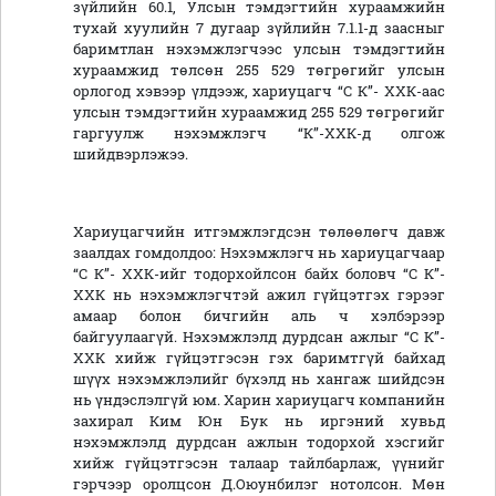
зүйлийн 60.1, Улсын тэмдэгтийн хураамжийн
тухай хуулийн 7 дугаар зүйлийн 7.1.1-д заасныг
баримтлан нэхэмжлэгчээс улсын тэмдэгтийн
хураамжид төлсөн 255 529 төгрөгийг улсын
орлогод хэвээр үлдээж, хариуцагч “С К”- ХХК-аас
улсын тэмдэгтийн хураамжид 255 529 төгрөгийг
гаргуулж нэхэмжлэгч “К”-ХХК-д олгож
шийдвэрлэжээ.
Хариуцагчийн итгэмжлэгдсэн төлөөлөгч давж
заалдах гомдолдоо: Нэхэмжлэгч нь хариуцагчаар
“С К”- ХХК-ийг тодорхойлсон байх боловч “С К”-
ХХК нь нэхэмжлэгчтэй ажил гүйцэтгэх гэрээг
амаар болон бичгийн аль ч хэлбэрээр
байгуулаагүй. Нэхэмжлэлд дурдсан ажлыг “С К”-
ХХК хийж гүйцэтгэсэн гэх баримтгүй байхад
шүүх нэхэмжлэлийг бүхэлд нь хангаж шийдсэн
нь үндэслэлгүй юм. Харин хариуцагч компанийн
захирал Ким Юн Бук нь иргэний хувьд
нэхэмжлэлд дурдсан ажлын тодорхой хэсгийг
хийж гүйцэтгэсэн талаар тайлбарлаж, үүнийг
гэрчээр оролцсон Д.Оюунбилэг нотолсон. Мөн