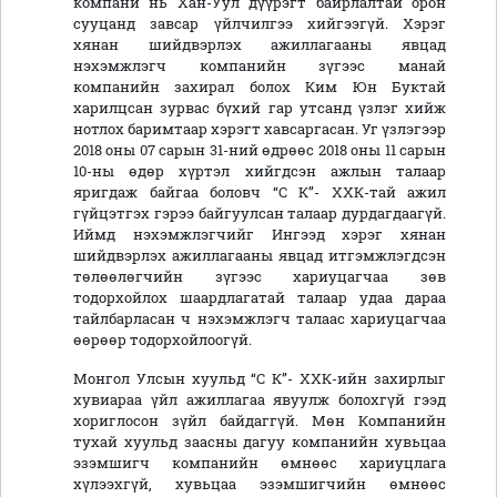
компани нь Хан-Уул дүүрэгт байрлалтай орон
сууцанд завсар үйлчилгээ хийгээгүй. Хэрэг
хянан шийдвэрлэх ажиллагааны явцад
нэхэмжлэгч компанийн зүгээс манай
компанийн захирал болох Ким Юн Буктай
харилцсан зурвас бүхий гар утсанд үзлэг хийж
нотлох баримтаар хэрэгт хавсаргасан. Уг үзлэгээр
2018 оны 07 сарын 31-ний өдрөөс 2018 оны 11 сарын
10-ны өдөр хүртэл хийгдсэн ажлын талаар
яригдаж байгаа боловч “С К”- ХХК-тай ажил
гүйцэтгэх гэрээ байгуулсан талаар дурдагдаагүй.
Иймд нэхэмжлэгчийг Ингээд хэрэг хянан
шийдвэрлэх ажиллагааны явцад итгэмжлэгдсэн
төлөөлөгчийн зүгээс хариуцагчаа зөв
тодорхойлох шаардлагатай талаар удаа дараа
тайлбарласан ч нэхэмжлэгч талаас хариуцагчаа
өөрөөр тодорхойлоогүй.
Монгол Улсын хуульд “С К”- ХХК-ийн захирлыг
хувиараа үйл ажиллагаа явуулж болохгүй гээд
хориглосон зүйл байдаггүй. Мөн Компанийн
тухай хуульд заасны дагуу компанийн хувьцаа
эзэмшигч компанийн өмнөөс хариуцлага
хүлээхгүй, хувьцаа эзэмшигчийн өмнөөс