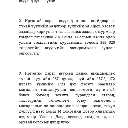
шүүхэд буцаасугай.
2. Иргэний хэрэг шүүхэд хянан шийдвэрлэх
тухай хуулийн 59 дүгээр зүйлийн 59.3 дахь хэсэгт
зааснаар хариуцагч талаас давж заалдах журмаар
гомдол гаргахдаа 2020 оны 08 сарын 03-ны өдөр
улсын тэмдэгтийн хураамжид төлсөн 255 529
төгрөгийг шүүгчийн захирамжаар буцаан
олгосугай.
3. Иргэний хэрэг шүүхэд хянан шийдвэрлэх
тухай хуулийн 167 дугаар зүйлийн 167.3, 172
дугаар зүйлийн 172.1 дэх хэсэгт зааснаар
магадлал танилцуулан сонсгомогц хүчинтэй
болох бөгөөд зохигч, гуравдагч этгээд,
тэдгээрийн төлөөлөгч буюу өмгөөлөгч
магадлалыг эс зөвшөөрвөл гардан авсан, эсхүл
хүргүүлснээс хойш 14 хоногийн дотор хяналтын
журмаар Улсын Дээд шүүхэд гомдол гаргах
эрхтэй болохыг дурдсугай.