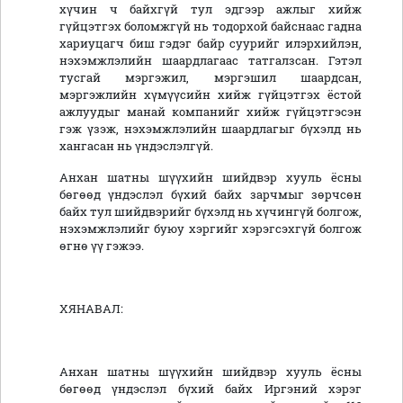
хүчин ч байхгүй тул эдгээр ажлыг хийж
гүйцэтгэх боломжгүй нь тодорхой байснаас гадна
хариуцагч биш гэдэг байр суурийг илэрхийлэн,
нэхэмжлэлийн шаардлагаас татгалзсан. Гэтэл
тусгай мэргэжил, мэргэшил шаардсан,
мэргэжлийн хүмүүсийн хийж гүйцэтгэх ёстой
ажлуудыг манай компанийг хийж гүйцэтгэсэн
гэж үзэж, нэхэмжлэлийн шаардлагыг бүхэлд нь
хангасан нь үндэслэлгүй.
Анхан шатны шүүхийн шийдвэр хууль ёсны
бөгөөд үндэслэл бүхий байх зарчмыг зөрчсөн
байх тул шийдвэрийг бүхэлд нь хүчингүй болгож,
нэхэмжлэлийг буюу хэргийг хэрэгсэхгүй болгож
өгнө үү гэжээ.
ХЯНАВАЛ:
Анхан шатны шүүхийн шийдвэр хууль ёсны
бөгөөд үндэслэл бүхий байх Иргэний хэрэг