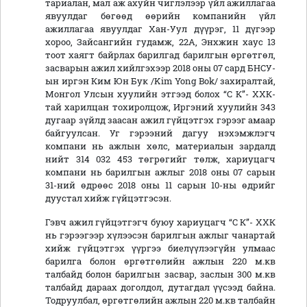
тариалан, мал аж ахуйн чиглэлээр үйл ажиллагаа
явуулдаг бөгөөд өөрийн компанийн үйл
ажиллагаа явуулдаг Хан-Уул дүүрэг, 11 дүгээр
хороо, Зайсангийн гудамж, 22А, Энхжин хаус 13
тоот хаягт байрлах барилгад барилгын өргөтгөл,
засварын ажил хийлгэхээр 2018 оны 07 сард БНСУ-
ын иргэн Ким Юн Бук /Kim Yong Bok/ захиралтай,
Монгол Улсын хуулийн этгээд болох “С К”- ХХК-
тай харилцан тохиролцож, Иргэний хуулийн 343
дугаар зүйлд заасан ажил гүйцэтгэх гэрээг амаар
байгуулсан. Уг гэрээний дагуу нэхэмжлэгч
компани нь ажлын хөлс, материалын зардалд
нийт 314 032 453 төгрөгийг төлж, хариуцагч
компани нь барилгын ажлыг 2018 оны 07 сарын
31-ний өдрөөс 2018 оны 11 сарын 10-ны өдрийг
дуустал хийж гүйцэтгэсэн.
Гэвч ажил гүйцэтгэгч буюу хариуцагч “С К”- ХХК
нь гэрээгээр хүлээсэн барилгын ажлыг чанартай
хийж гүйцэтгэх үүргээ биелүүлээгүйн улмаас
барилга болон өргөтгөлийн ажлын 220 м.кв
талбайд болон барилгын засвар, заслын 300 м.кв
талбайд дараах доголдол, дутагдал үүсээд байна.
Тодруулбал, өргөтгөлийн ажлын 220 м.кв талбайн