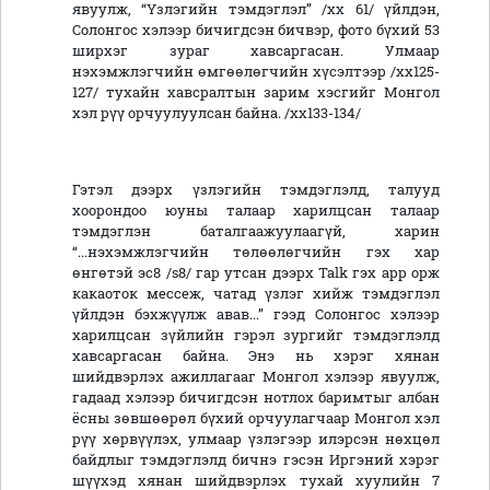
явуулж, “Үзлэгийн тэмдэглэл” /хх 61/ үйлдэн,
Солонгос хэлээр бичигдсэн бичвэр, фото бүхий 53
ширхэг зураг хавсаргасан. Улмаар
нэхэмжлэгчийн өмгөөлөгчийн хүсэлтээр /хх125-
127/ тухайн хавсралтын зарим хэсгийг Монгол
хэл рүү орчуулуулсан байна. /хх133-134/
Гэтэл дээрх үзлэгийн тэмдэглэлд, талууд
хоорондоо юуны талаар харилцсан талаар
тэмдэглэн баталгаажуулаагүй, харин
“...нэхэмжлэгчийн төлөөлөгчийн гэх хар
өнгөтэй эс8 /s8/ гар утсан дээрх Talk гэх app орж
какаоток мессеж, чатад үзлэг хийж тэмдэглэл
үйлдэн бэхжүүлж авав...” гээд Солонгос хэлээр
харилцсан зүйлийн гэрэл зургийг тэмдэглэлд
хавсаргасан байна. Энэ нь хэрэг хянан
шийдвэрлэх ажиллагааг Монгол хэлээр явуулж,
гадаад хэлээр бичигдсэн нотлох баримтыг албан
ёсны зөвшөөрөл бүхий орчуулагчаар Монгол хэл
рүү хөрвүүлэх, улмаар үзлэгээр илэрсэн нөхцөл
байдлыг тэмдэглэлд бичнэ гэсэн Иргэний хэрэг
шүүхэд хянан шийдвэрлэх тухай хуулийн 7