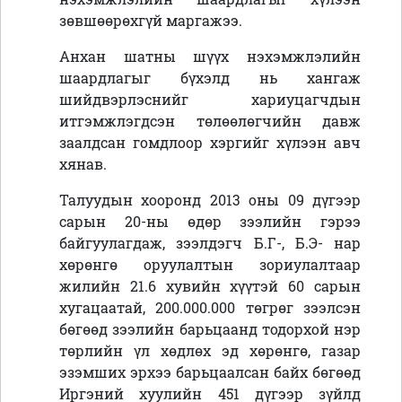
зөвшөөрөхгүй маргажээ.
Анхан шатны шүүх нэхэмжлэлийн
шаардлагыг бүхэлд нь хангаж
шийдвэрлэснийг хариуцагчдын
итгэмжлэгдсэн төлөөлөгчийн давж
заалдсан гомдлоор хэргийг хүлээн авч
хянав.
Талуудын хооронд 2013 оны 09 дүгээр
сарын 20-ны өдөр зээлийн гэрээ
байгуулагдаж, зээлдэгч Б.Г-, Б.Э- нар
хөрөнгө оруулалтын зориулалтаар
жилийн 21.6 хувийн хүүтэй 60 сарын
хугацаатай, 200.000.000 төгрөг зээлсэн
бөгөөд зээлийн барьцаанд тодорхой нэр
төрлийн үл хөдлөх эд хөрөнгө, газар
эзэмших эрхээ барьцаалсан байх бөгөөд
Иргэний хуулийн 451 дүгээр зүйлд