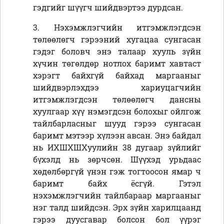
гэдгийг шүүгч шийдвэртээ дурдсан.
3. Нэхэмжлэгчийн итгэмжлэгдсэн
төлөөлөгч гэрээний хугацаа сунгасан
гэдэг боловч энэ талаар хууль зүйн
хүчин төгөлдөр нотлох баримт хавтаст
хэрэгт байхгүй байхад маргааныг
шийдвэрлэхдээ хариуцагчийн
итгэмжлэгдсэн төлөөлөгч дансны
хуулгаар хүү нэмэгдсэн болохыг ойлгож
тайлбарласныг шууд гэрээ сунгасан
баримт мэтээр хүлээн авсан. Энэ байдал
нь ИХШХШХуулийн 38 дугаар зүйлийг
бүхэлд нь зөрчсөн. Шүүхэд урьдаас
хөдөлбөргүй үнэн гэж тогтоосон ямар ч
баримт байх ёсгүй. Гэтэл
нэхэмжлэгчийн тайлбараар маргааныг
нэг талд шийдсэн. Эрх зүйн харилцаанд
гэрээ дуусгавар болсон бол үүрэг