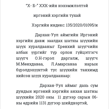
“Х- Б-” ХХК-ийн нэхэмжлэлтэй
иргэний хэргийн тухай
Хэргийн индекс: 135/2020/01095/и
Дархан-Уул аймгийн Иргэний
хэргийн давж заалдах шатны шүүхийн
шүүх хуралдааныг Ерөнхий шүүгчийн
албан үүргийг түр орлон гүйцэтгэгч
шүүгч О.Н-гэрэл даргалж, шүүгч
М.Мөнхдаваа, Л.Амарсанаа нарын
бүрэлдэхүүнтэй тус шүүхийн танхимд
хийсэн шүүх хуралдаанаар:
Дархан-Уул аймаг дахь сум
дундын иргэний хэргийн анхан шатны
шүүхийн 2020 оны 11 дүгээр сарын 06-
ны өдрийн 1131 дүгээр шийдвэртэй,