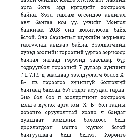
арга болж ард иргэдийг хохироож
байна. Зээл гаргаж өгсөндөө авлигал
авч байгаа юм уу, үүнийг Монгол
банкнаас 2018 онд хориглосон байх
ёстой. Энэ баримтыг шүүхийн журмаар
гаргуулан авмаар байна. Зээлдэгчийн
хувьд зээлийн гэрээний үүргээ зөрчсөөр
байтал яагаад гэрээнд зааснаар бүр
тодруулбал гэрээний 7 дугаар зүйлийн
7.1, 7.1.9-д зааснаар зээлдүүлэгч болох Х-
Б- нь гэрээгээ хүчингүй болгохгүй
байгаад байсан бэ? гэдэг асуудал гарна.
Энэ бол бас л зээлдэгчийг хохироож
мөнгө хүүлэх арга юм. Х- Б- бол гадны
хөрөнгө оруулалттай хаана ч байдаг
хувьцаат компани болохоос биш
дархлагдсан мөнгө хүүлэх ёстой
байгууллага биш билээ. Хөрөнгө