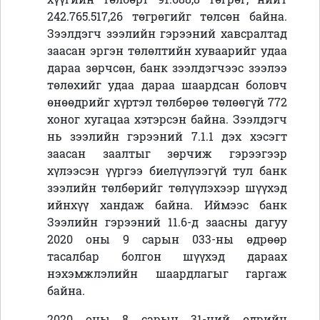
242.765.517,26 төгрөгийг төлсөн байна.
Зээлдэгч зээлийн гэрээний хавсралтад
заасан эргэн төлөлтийн хуваарийг удаа
дараа зөрчсөн, банк зээлдэгчээс зээлээ
төлөхийг удаа дараа шаардсан боловч
өнөөдрийг хүртэл төлбөрөө төлөөгүй 772
хоног хугацаа хэтэрсэн байна. Зээлдэгч
нь зээлийн гэрээний 7.1.1 дэх хэсэгт
заасан заалтыг зөрчиж гэрээгээр
хүлээсэн үүргээ биелүүлээгүй тул банк
зээлийн төлбөрийг төлүүлэхээр шүүхэд
ийнхүү хандаж байна. Иймээс банк
Зээлийн гэрээний 11.6-д заасны дагуу
2020 оны 9 сарын 033-ны өдрөөр
тасалбар болгон шүүхэд дараах
нэхэмжлэлийн шаардлагыг гаргаж
байна.
2020 оны 8 сарын 31-ний өдрийн