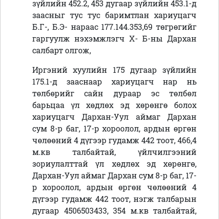
зүйлийн 452.2, 453 дугаар зүйлийн 453.1-д
заасныг тус тус баримтлан хариуцагч
Б.Г-, Б.Э- нараас 177.144.353,69 төгрөгийг
гаргуулж нэхэмжлэгч Х- Б-ны Дархан
салбарт олгож,
Иргэний хуулийн 175 дугаар зүйлийн
175.1-д зааснаар хариуцагч нар нь
төлбөрийг сайн дураар эс төлбөл
барьцаа үл хөдлөх эд хөрөнгө болох
хариуцагч Дархан-Уул аймаг Дархан
сум 8-р баг, 17-р хороолол, ардын өргөн
чөлөөний 4 дүгээр гудамж 442 тоот, 466,4
м.кв талбайтай, үйлчилгээний
зориулалттай үл хөдлөх эд хөрөнгө,
Дархан-Уул аймаг Дархан сум 8-р баг, 17-
р хороолол, ардын өргөн чөлөөний 4
дүгээр гудамж 442 тоот, нэгж талбарын
дугаар 4506503433, 354 м.кв талбайтай,