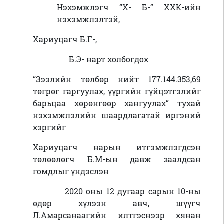
Нэхэмжлэгч “Х- Б-” ХХК-ийн
нэхэмжлэлтэй,
Хариуцагч Б.Г-,
Б.Э- нарт холбогдох
“Зээлийн төлбөр нийт 177.144.353,69
төгрөг гаргуулах, үүргийн гүйцэтгэлийг
барьцаа хөрөнгөөр хангуулах” тухай
нэхэмжлэлийн шаардлагатай иргэний
хэргийг
Хариуцагч нарын итгэмжлэгдсэн
төлөөлөгч Б.М-ын давж заалдсан
гомдлыг үндэслэн
2020 оны 12 дугаар сарын 10-ны
өдөр хүлээн авч, шүүгч
Л.Амарсанаагийн илтгэснээр хянан