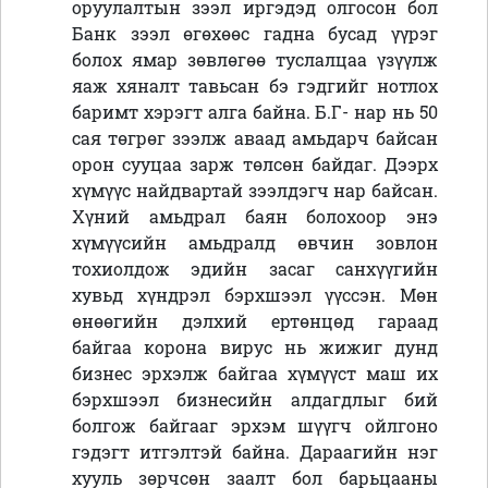
оруулалтын зээл иргэдэд олгосон бол
Банк зээл өгөхөөс гадна бусад үүрэг
болох ямар зөвлөгөө туслалцаа үзүүлж
яаж хяналт тавьсан бэ гэдгийг нотлох
баримт хэрэгт алга байна. Б.Г- нар нь 50
сая төгрөг зээлж аваад амьдарч байсан
орон сууцаа зарж төлсөн байдаг. Дээрх
хүмүүс найдвартай зээлдэгч нар байсан.
Хүний амьдрал баян болохоор энэ
хүмүүсийн амьдралд өвчин зовлон
тохиолдож эдийн засаг санхүүгийн
хувьд хүндрэл бэрхшээл үүссэн. Мөн
өнөөгийн дэлхий ертөнцөд гараад
байгаа корона вирус нь жижиг дунд
бизнес эрхэлж байгаа хүмүүст маш их
бэрхшээл бизнесийн алдагдлыг бий
болгож байгааг эрхэм шүүгч ойлгоно
гэдэгт итгэлтэй байна. Дараагийн нэг
хууль зөрчсөн заалт бол барьцааны