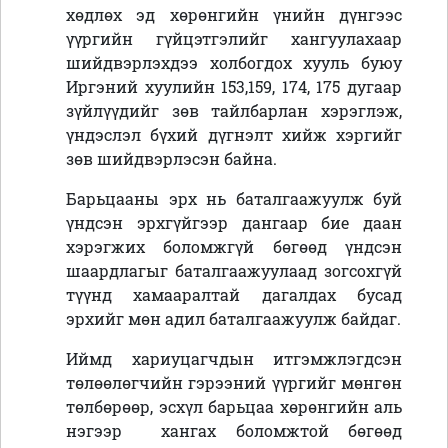
хөдлөх эд хөрөнгийн үнийн дүнгээс
үүргийн гүйцэтгэлийг хангуулахаар
шийдвэрлэхдээ холбогдох хууль буюу
Иргэний хуулийн 153,159, 174, 175 дугаар
зүйлүүдийг зөв тайлбарлан хэрэглэж,
үндэслэл бүхий дүгнэлт хийж хэргийг
зөв шийдвэрлэсэн байна.
Барьцааны эрх нь баталгаажуулж буй
үндсэн эрхгүйгээр дангаар бие даан
хэрэгжих боломжгүй бөгөөд үндсэн
шаардлагыг баталгаажуулаад зогсохгүй
түүнд хамааралтай дагалдах бусад
эрхийг мөн адил баталгаажуулж байдаг.
Иймд хариуцагчдын итгэмжлэгдсэн
төлөөлөгчийн гэрээний үүргийг мөнгөн
төлбөрөөр, эсхүл барьцаа хөрөнгийн аль
нэгээр хангах боломжтой бөгөөд