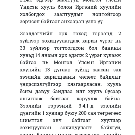
Үндсэн хууль болон Иргэний хуулийн
холбогдох заалтуудыг ноцтойгоор
зөрчсөн байгааг анхааран үзнэ үү.
Зээлдэгчийн эрх гэхэд гэрээнд 2
зүйлээр зохицуулагдаж харин үүрэг нь
33 зүйлээр тогтоогдсон бол банкны
хувьд 14 янзын эрх эдэлж 2 үүрэг хүлээж
байгаа нь Монгол Улсын Иргэний
хуулийн 13 дугаар зүйлд заасан зах
зээлийн харилцааны чөлөөт байдлыг
үндэслэлгүйгээр хязгаарласан, хууль
ёсны давуу байдлаа илт хууль бусаар
ашиглаж байгааг харуулж байна.
Зээлийн гэрээний 3.4.1-д зээлийн
дүнгийн 1 хувиар буюу 200 сая төгрөгөөс
шимтгэл авч байгааг хуулиар
зохицуулсан зохицуулалт байхгүй,
харин банкны мөнгө хүүлэх нэг нарийн