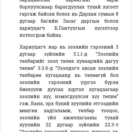
борлуулснаар барагдуулах тухай хүсэлт
гаргаж байсан болох нь Дархан сумын 8
дугаар багийн Засаг даргын болон
хариуцагч Б.Гантулгын хүсэлтээр
нотлогдож байна.
Хариуцагч нар нь зээлийн гэрээний 3
дугаар зүйлийн 3.1.1-д “Зээлийн
төлбөрийг зээл төлөх хуваарийн дагуу
төлнө” 3.3.6-д “Зээлдэгч авсан зээлийн
төлбөрөө хугацаанд нь төлөөгүй бол
зээлийн гэрээний үүргээ бүрэн
биелүүлж дуусах хүртэл хугацаагаар
зээлийн хүү, нэмэгдүүлсэн хүү төлнө”
гэж, Банк, эрх бүхий хуулийн этгээдийн
мөнгөн хадгаламж, төлбөр тооцоо,
зээлийн үйл ажиллагааны тухай
хуулийн 22 дугаар зүйлийн 22.3-т
“Зээлийн гэрээний хугацаа дууссан нь