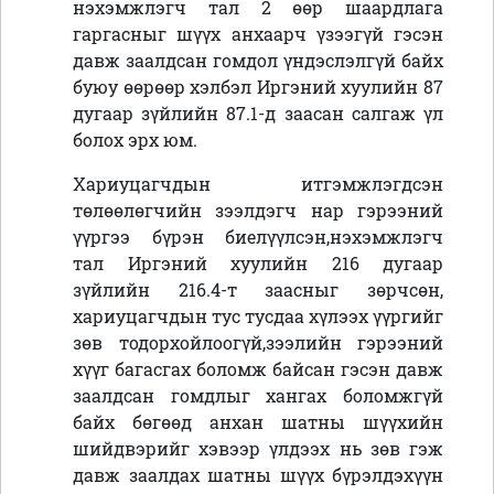
нэхэмжлэгч тал 2 өөр шаардлага
гаргасныг шүүх анхаарч үзээгүй гэсэн
давж заалдсан гомдол үндэслэлгүй байх
буюу өөрөөр хэлбэл Иргэний хуулийн 87
дугаар зүйлийн 87.1-д заасан салгаж үл
болох эрх юм.
Хариуцагчдын итгэмжлэгдсэн
төлөөлөгчийн зээлдэгч нар гэрээний
үүргээ бүрэн биелүүлсэн,нэхэмжлэгч
тал Иргэний хуулийн 216 дугаар
зүйлийн 216.4-т заасныг зөрчсөн,
хариуцагчдын тус тусдаа хүлээх үүргийг
зөв тодорхойлоогүй,зээлийн гэрээний
хүүг багасгах боломж байсан гэсэн давж
заалдсан гомдлыг хангах боломжгүй
байх бөгөөд анхан шатны шүүхийн
шийдвэрийг хэвээр үлдээх нь зөв гэж
давж заалдах шатны шүүх бүрэлдэхүүн