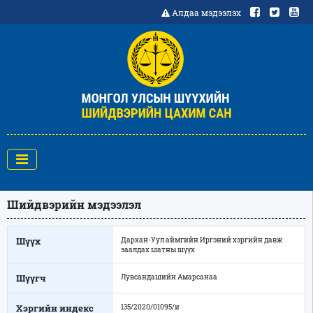
Алдаа мэдээлэх
Шийдвэрийн мэдээлэл
Шүүх
Дархан-Уул аймгийн Иргэний хэргийн давж
заалдах шатны шүүх
Шүүгч
Лувсандашийн Амарсанаа
Хэргийн индекс
135/2020/01095/и