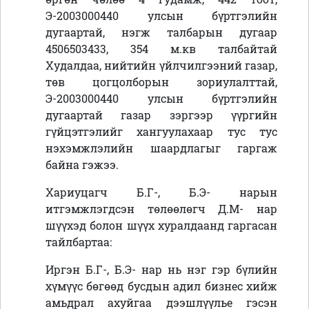
Э-2003000440 улсын бүртгэлийн
дугаартай, нэгж талбарын дугаар
4506503433, 354 м.кв талбайтай
Худалдаа, нийтийн үйлчилгээний газар,
төв цогцолборын зориулалттай,
Э-2003000440 улсын бүртгэлийн
дугаартай газар зэргээр үүргийн
гүйцэтгэлийг хангуулахаар тус тус
нэхэмжлэлийн шаардлагыг гаргаж
байна гэжээ.
Хариуцагч Б.Г-, Б.Э- нарын
итгэмжлэгдсэн төлөөлөгч Д.М- нар
шүүхэд болон шүүх хуралдаанд гаргасан
тайлбартаа:
Иргэн Б.Г-, Б.Э- нар нь нэг гэр бүлийн
хүмүүс бөгөөд бусдын адил бизнес хийж
амьдрал ахуйгаа дээшлүүлье гэсэн