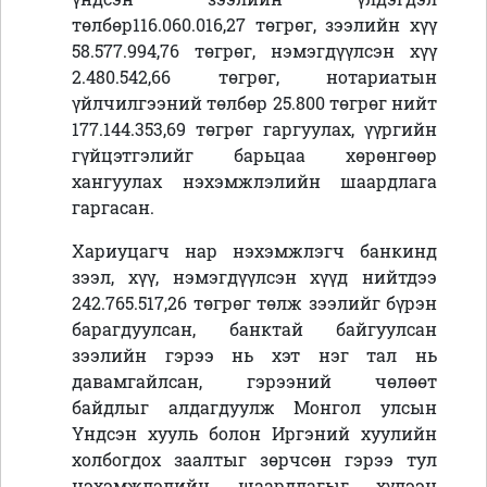
төлбөр116.060.016,27 төгрөг, зээлийн хүү
58.577.994,76 төгрөг, нэмэгдүүлсэн хүү
2.480.542,66 төгрөг, нотариатын
үйлчилгээний төлбөр 25.800 төгрөг нийт
177.144.353,69 төгрөг гаргуулах, үүргийн
гүйцэтгэлийг барьцаа хөрөнгөөр
хангуулах нэхэмжлэлийн шаардлага
гаргасан.
Хариуцагч нар нэхэмжлэгч банкинд
зээл, хүү, нэмэгдүүлсэн хүүд нийтдээ
242.765.517,26 төгрөг төлж зээлийг бүрэн
барагдуулсан, банктай байгуулсан
зээлийн гэрээ нь хэт нэг тал нь
давамгайлсан, гэрээний чөлөөт
байдлыг алдагдуулж Монгол улсын
Үндсэн хууль болон Иргэний хуулийн
холбогдох заалтыг зөрчсөн гэрээ тул
нэхэмжлэлийн шаардлагыг хүлээн