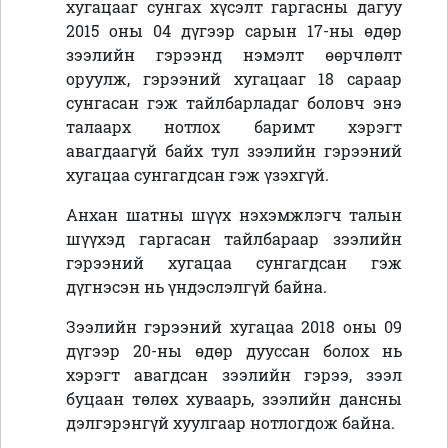
хугацааг сунгах хүсэлт гаргасны дагуу
2015 оны 04 дүгээр сарын 17-ны өдөр
зээлийн гэрээнд нэмэлт өөрчлөлт
оруулж, гэрээний хугацааг 18 сараар
сунгасан гэж тайлбарладаг боловч энэ
талаарх нотлох баримт хэрэгт
авагдаагүй байх тул зээлийн гэрээний
хугацаа сунгагдсан гэж үзэхгүй.
Анхан шатны шүүх нэхэмжлэгч талын
шүүхэд гаргасан тайлбараар зээлийн
гэрээний хугацаа сунгагдсан гэж
дүгнэсэн нь үндэслэлгүй байна.
Зээлийн гэрээний хугацаа 2018 оны 09
дүгээр 20-ны өдөр дууссан болох нь
хэрэгт авагдсан зээлийн гэрээ, зээл
буцаан төлөх хуваарь, зээлийн дансны
дэлгэрэнгүй хуулгаар нотлогдож байна.