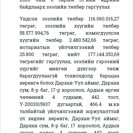
байдлаарх зээлийн төлбөр гаргуулах
Үндсэн зээлийн төлбөр 116.060.016,27
төгрөг, зээлийн хүүгийн төлбөр
58.577.994,76 төгрөг, нэмэгдүүлсэн
хүүгийн төлбөр 2.480.542,66 төгрөг,
нотариатын үйлчилгээний төлбөр
25.800 төгрөг, нийт 177.144.353,69
төгрөгийг гаргуулах, зээлийн гэрээний
үүргийг мөнгөн дүнгээр төлж
барагдуулаагүй тохиолдолд барьцаа
хөрөнгө болох Дархан-Уул аймаг, Дархан
сум, 8-р баг, 17-р хороолол, Ардын өргөн
чөлөөний 4 гудамж, 442 тоот,
Ү-2003015937 дугаартай, 466.4 м.кв
талбайтай үйлчилгээний зориулалттай
үл хөдлөх хөрөнгө, Дархан-Уул аймаг,
Дархан сум, 8-р баг, 17 хороолол, Ардын
өргөн чөлөө 4 гудамж, 442 тоот,