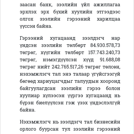
заасан банк, зээлийн үйл ажиллагаа
эрхлэх эрх бүхий хуулийн этгээдээс
олгох зээлийн гэрээний харилцаа
үүссэн байна.
Гэрээний хугацаанд зээлдэгч нар
үндсэн зээлийн төлбөрт 84.930.578,73
төгрөг, хүүгийн төлбөрт 157.743.240,73
төгрөг, нэмэгдүүлсэн хүүд 91.688,08
төгрөг нийт 242.765.517,26 төгрөг төлсөн,
нэхэмжлэгч тал энэ талаар үгүйсгээгүй
бөгөөд хариуцагчдыг талуудын хооронд
байгуулагдсан зээлийн гэрээ болон
хуулиар хүлээсэн үүргээ хугацаанд нь
бүрэн биелүүлсэн гэж үзэх үндэслэлгүй
байна.
Нэхэмжлэгч нь зээлдэгч тал бизнесийн
орлого буурсан тул зээлийн гэрээний