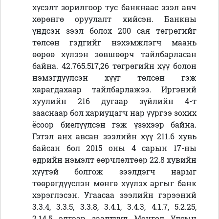
хүсэлт зорилгоор тус банкнаас зээл авч
хөрөнгө оруулалт хийсэн. Банкны
үндсэн зээл болох 200 сая төгрөгийг
төлсөн гэдгийг нэхэмжлэгч маань
өөрөө хүлээн зөвшөөрч тайлбарласан
байна. 42.765.517,26 төгрөгийн хүү болон
нэмэгдүүлсэн хүүг төлсөн гэж
харагдахаар тайлбарлажээ. Иргэний
хуулийн 216 дугаар зүйлийн 4-т
зааснаар бол хариуцагч нар үүргээ зохих
ёсоор биелүүлсэн гэж үзэхээр байна.
Гэтэл анх авсан зээлийн хүү 211.6 хувь
байсан бол 2015 оны 4 сарын 17-ны
өдрийн нэмэлт өөрчлөлтөөр 22.8 хувийн
хүүтэй болгож зээлдэгч нарыг
төөрөгдүүслэн мөнгө хүүлэх аргыг банк
хэрэглэсэн. Угаасаа зээлийн гэрээний
3.3.4, 3.3.5, 3.3.8, 3.4.1, 3.4.3, 4.1.7, 5.2.25,
2.14.5 эдгээр заалтууд Монгол Улсын