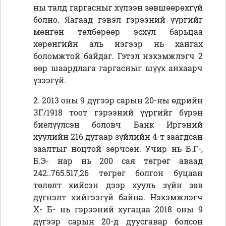
ны талд гаргасныг хүлээн зөвшөөрөхгүй
болно. Яагаад гэвэл гэрээний үүргийг
мөнгөн төлбөрөөр эсхүл барьцаа
хөрөнгийн аль нэгээр нь хангах
боломжтой байдаг. Гэтэл нэхэмжлэгч 2
өөр шаардлага гаргасныг шүүх анхаарч
үзээгүй.
2. 2013 оны 9 дүгээр сарын 20-ны өдрийн
ЗГ/1918 тоот гэрээний үүргийг бүрэн
биелүүлсэн боловч Банк Иргэний
хуулийн 216 дугаар зүйлийн 4-т заагдсан
заалтыг ноцтой зөрчсөн. Учир нь Б.Г-,
Б.Э- нар нь 200 сая төгрөг аваад
242..765.517,26 төгрөг болгон буцаан
төлөлт хийсэн дээр хууль зүйн зөв
дүгнэлт хийгээгүй байна. Нэхэмжлэгч
Х- Б- нь гэрээний хугацаа 2018 оны 9
дүгээр сарын 20-д дуусгавар болсон