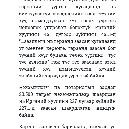
гэрээний үүргээ хугацаанд нь
биелүүлээгүй зээлдэгчийг зээл, түүний
хүү, нэмэгдүүлсэн хүү төлөх үүргээс
чөлөөлөх үндэслэл болохгүй, Иргэний
хуулийн 451 дүгээр зүйлийн 451.1-д
“...зээлдэгч нь гэрээнд заасан хугацаанд
уг мөнгөн хөрөнгө, гэрээнд заасан бол
түүний хүүг буцаан төлөх үүргийг тус
тус хүлээнэ” гэж тус тус зааснаар зээл,
түүний хүү, нэмэгдүүлсэн хүүний
төлбөрийг хариуцах үүрэгтэй байна.
Нэхэмжлэгч нь нотариатын зардал
28.500 төгрөг нэхэмжлэлээр шаардсан
нь Иргэний хуулийн 227 дугаар зүйлийн
227.1-д заасан шаардлагад нийцэж
байна.
Харин зээлийн барьцаанд тавьсан үл