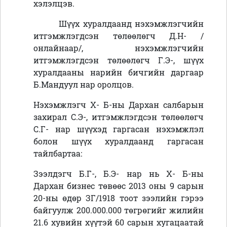
хэлэлцэв.
Шүүх хуралдаанд нэхэмжлэгчийн
итгэмжлэгдсэн төлөөлөгч Д.Н- /
онлайнаар/, нэхэмжлэгчийн
итгэмжлэгдсэн төлөөлөгч Г.Э-, шүүх
хуралдааны нарийн бичгийн даргаар
Б.Мандуул нар оролцов.
Нэхэмжлэгч Х- Б-ны Дархан салбарын
захирал С.Э-, итгэмжлэгдсэн төлөөлөгч
С.Г- нар шүүхэд гаргасан нэхэмжлэл
болон шүүх хуралдаанд гаргасан
тайлбартаа:
Зээлдэгч Б.Г-, Б.Э- нар нь Х- Б-ны
Дархан бизнес төвөөс 2013 оны 9 сарын
20-ны өдөр ЗГ/1918 тоот зээлийн гэрээ
байгуулж 200.000.000 төгрөгийг жилийн
21.6 хувийн хүүтэй 60 сарын хугацаатай