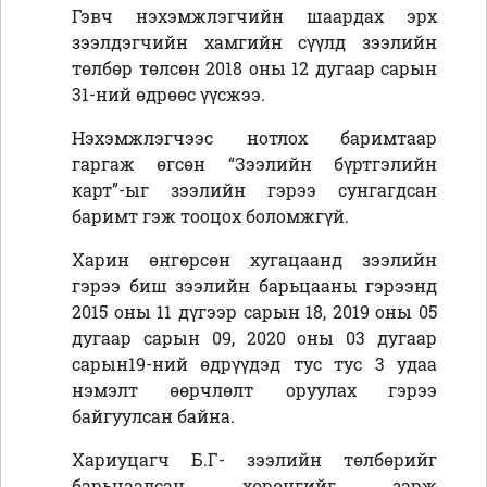
Гэвч нэхэмжлэгчийн шаардах эрх
зээлдэгчийн хамгийн сүүлд зээлийн
төлбөр төлсөн 2018 оны 12 дугаар сарын
31-ний өдрөөс үүсжээ.
Нэхэмжлэгчээс нотлох баримтаар
гаргаж өгсөн “Зээлийн бүртгэлийн
карт”-ыг зээлийн гэрээ сунгагдсан
баримт гэж тооцох боломжгүй.
Харин өнгөрсөн хугацаанд зээлийн
гэрээ биш зээлийн барьцааны гэрээнд
2015 оны 11 дүгээр сарын 18, 2019 оны 05
дугаар сарын 09, 2020 оны 03 дугаар
сарын19-ний өдрүүдэд тус тус 3 удаа
нэмэлт өөрчлөлт оруулах гэрээ
байгуулсан байна.
Хариуцагч Б.Г- зээлийн төлбөрийг
барьцаалсан хөрөнгийг зарж