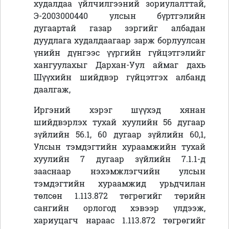
худалдаа үйлчилгээний зориулалттай,
Э-2003000440 улсын бүртгэлийн
дугаартай газар зэргийг албадан
дуудлага худалдаагаар зарж борлуулсан
үнийн дүнгээс үүргийн гүйцэтгэлийг
хангуулахыг Дархан-Уул аймаг дахь
Шүүхийн шийдвэр гүйцэтгэх албанд
даалгаж,
Иргэний хэрэг шүүхэд хянан
шийдвэрлэх тухай хуулийн 56 дугаар
зүйлийн 56.1, 60 дугаар зүйлийн 60,1,
Улсын тэмдэгтийн хураамжийн тухай
хуулийн 7 дугаар зүйлийн 7.1.1-д
зааснаар нэхэмжлэгчийн улсын
тэмдэгтийн хураамжид урьдчилан
төлсөн 1.113.872 төгрөгийг төрийн
сангийн орлогод хэвээр үлдээж,
хариуцагч нараас 1.113.872 төгрөгийг