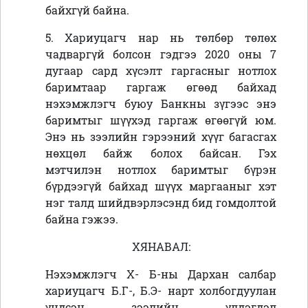
байхгүй байна.
5. Хариуцагч нар нь төлбөр төлөх
чадваргүй болсон гэдгээ 2020 оны 7
дугаар сард хүсэлт гаргасныг нотлох
баримтаар гаргаж өгөөд байхад
нэхэмжлэгч буюу Банкны зүгээс энэ
баримтыг шүүхэд гаргаж өгөөгүй юм.
Энэ нь зээлийн гэрээний хүүг багасгах
нөхцөл байж болох байсан. Гэх
мэтчилэн нотлох баримтыг бүрэн
бүрдээгүй байхад шүүх маргааныг хэт
нэг талд шийдвэрлэсэнд бид гомдолтой
байна гэжээ.
ХЯНАВАЛ:
Нэхэмжлэгч Х- Б-ны Дархан салбар
хариуцагч Б.Г-, Б.Э- нарт холбогдуулан
үндсэн зээлийн үлдэгдэл