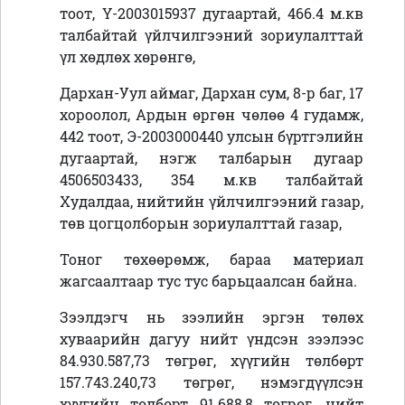
тоот, Ү-2003015937 дугаартай, 466.4 м.кв
талбайтай үйлчилгээний зориулалттай
үл хөдлөх хөрөнгө,
Дархан-Уул аймаг, Дархан сум, 8-р баг, 17
хороолол, Ардын өргөн чөлөө 4 гудамж,
442 тоот, Э-2003000440 улсын бүртгэлийн
дугаартай, нэгж талбарын дугаар
4506503433, 354 м.кв талбайтай
Худалдаа, нийтийн үйлчилгээний газар,
төв цогцолборын зориулалттай газар,
Тоног төхөөрөмж, бараа материал
жагсаалтаар тус тус барьцаалсан байна.
Зээлдэгч нь зээлийн эргэн төлөх
хуваарийн дагуу нийт үндсэн зээлээс
84.930.587,73 төгрөг, хүүгийн төлбөрт
157.743.240,73 төгрөг, нэмэгдүүлсэн
хүүгийн төлбөрт 91.688,8 төгрөг, нийт