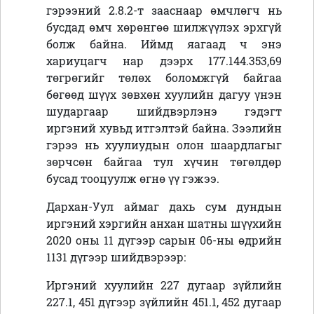
гэрээний 2.8.2-т зааснаар өмчлөгч нь
бусдад өмч хөрөнгөө шилжүүлэх эрхгүй
болж байна. Иймд яагаад ч энэ
хариуцагч нар дээрх 177.144.353,69
төгрөгийг төлөх боломжгүй байгаа
бөгөөд шүүх зөвхөн хуулийн дагуу үнэн
шударгаар шийдвэрлэнэ гэдэгт
иргэний хувьд итгэлтэй байна. Зээлийн
гэрээ нь хуулиудын олон шаардлагыг
зөрчсөн байгаа тул хүчин төгөлдөр
бусад тооцуулж өгнө үү гэжээ.
Дархан-Уул аймаг дахь сум дундын
иргэний хэргийн анхан шатны шүүхийн
2020 оны 11 дүгээр сарын 06-ны өдрийн
1131 дүгээр шийдвэрээр:
Иргэний хуулийн 227 дугаар зүйлийн
227.1, 451 дүгээр зүйлийн 451.1, 452 дугаар