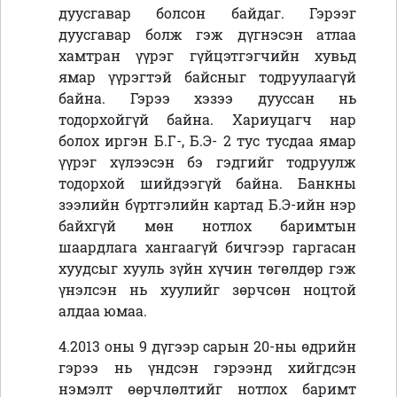
дуусгавар болсон байдаг. Гэрээг
дуусгавар болж гэж дүгнэсэн атлаа
хамтран үүрэг гүйцэтгэгчийн хувьд
ямар үүрэгтэй байсныг тодруулаагүй
байна. Гэрээ хэзээ дууссан нь
тодорхойгүй байна. Хариуцагч нар
болох иргэн Б.Г-, Б.Э- 2 тус тусдаа ямар
үүрэг хүлээсэн бэ гэдгийг тодруулж
тодорхой шийдээгүй байна. Банкны
зээлийн бүртгэлийн картад Б.Э-ийн нэр
байхгүй мөн нотлох баримтын
шаардлага хангаагүй бичгээр гаргасан
хуудсыг хууль зүйн хүчин төгөлдөр гэж
үнэлсэн нь хуулийг зөрчсөн ноцтой
алдаа юмаа.
4.2013 оны 9 дүгээр сарын 20-ны өдрийн
гэрээ нь үндсэн гэрээнд хийгдсэн
нэмэлт өөрчлөлтийг нотлох баримт