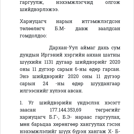
гаргуулж, нэхэмжлэгчид олгож
шийдвэрлэжээ.
Хариуцагч нарын итгэмжлэгдсэн
төлөөлөгч Б.М- давж заалдсан
гомдолдоо:
Дархан-Уул аймаг дахь сум
дундын Иргэний хэргийн анхан шатны
шүүхийн 1131 дугаар шийдвэрийг 2020
оны 11 дүгээр сарын 6-ны өдөр гарсан.
Энэ шийдвэрийг 2020 оны 11 дүгээр
сарын 24 -ны өдөр шуудангаар
илгээснийг хүлээн авсан.
1. Уг шийдвэрийн үндэслэх хэсэгт
заасан 177.144.353,69 төгрөгийг
хариуцагч Б.Г-, Б.Э- нараас гаргуулах,
мөн барьцаа хөрөнгөөр хангуулах гэсэн
нэхэмжлэлийг шүүх бүрэн хангаж Х- Б-