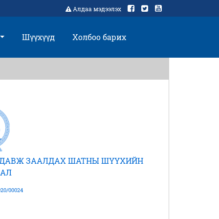
Алдаа мэдээлэх
Шүүхүүд
Холбоо барих
Н ДАВЖ ЗААЛДАХ ШАТНЫ ШҮҮХИЙН
АЛ
20/00024