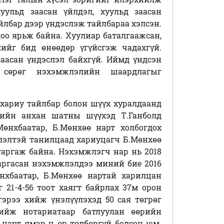
уульд заасан үйлдэл, хуульд заасан
йлбар дээр үндэслэж тайлбараа хэлсэн.
оо ярьж байна. Хуулиар баталгаажсан,
лийг бид өнөөдөр үгүйсгэж чадахгүй.
заасан үндэслэл байхгүй. Иймд үндсэн
 сөрөг нэхэмжлэлийн шаардлагыг
 хариу тайлбар болон шүүх хуралдаанд
ргийн анхан шатны шүүхэд Т.Ганболд
өнхбаатар, Б.Мөнхөө нарт холбогдох
элтэй танилцаад хариуцагч Б.Мөнхөө
гаргаж байна. Нэхэмжлэгч нар нь 2018
гаргасан нэхэмжлэлдээ миний бие 2016
нхбаатар, Б.Мөнхөө нартай харилцан
 21-4-56 тоот хаягт байрлах 37м орон
гэрээ хийж үнэлүүлэхэд 50 сая төгрөг
хийж нотариатаар батлуулан өөрийн
 нарт ямар ч өр төлбөргүй болсон юм.