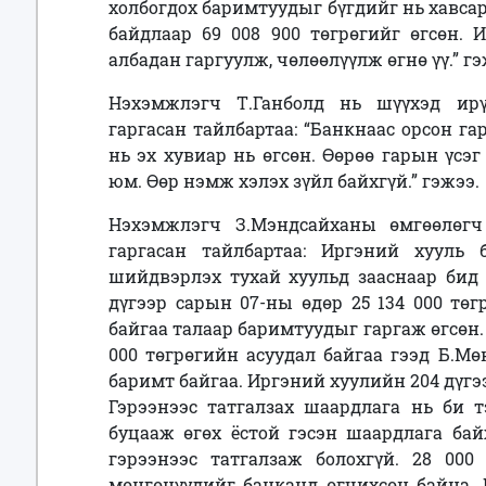
холбогдох баримтуудыг бүгдийг нь хавса
байдлаар 69 008 900 төгрөгийг өгсөн.
албадан гаргуулж, чөлөөлүүлж өгнө үү.
”
гэ
Нэхэмжлэгч Т.Ганболд нь шүүхэд ирү
гаргасан тайлбартаа: “
Банкнаас орсон гар
нь эх хувиар нь өгсөн. Өөрөө гарын үсэг
юм. Өөр нэмж хэлэх зүйл байхгүй.” гэжээ.
Нэхэмжлэгч З.Мэндсайханы өмгөөлөгч
гаргасан тайлбартаа: Иргэний хууль
шийдвэрлэх тухай хуульд зааснаар бид 
дүгээр сарын 07-ны өдөр 25 134 000 төг
байгаа талаар баримтуудыг гаргаж өгсөн. 
000 төгрөгийн асуудал байгаа гээд Б.Мө
баримт байгаа. Иргэний хуулийн 204 дүгээ
Гэрээнээс татгалзах шаардлага нь би т
буцааж өгөх ёстой гэсэн шаардлага бай
гэрээнээс татгалзаж болохгүй. 28 000 
мөнгөнүүдийг банканд өгчихсөн байна.