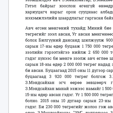
Гэтэл байрыг
хоослон өгөхгүй өнөөд
хариуцагч нарыг орон
сууцнаас алба
нэхэмжлэлийн шаардлагыг
гаргасан бай
Авч өгсөн мөнгөний тухайд:
Миний бие н
төгрөгийг зээл авсан,
Уг авсан мөнгөнөөс
болох Билгүүний дансанд шилжүүлж 900 0
сарын 17-ны өдөр буцааж 1 750 000 төгр
зээлийн гэрээтэйгээ нийлж 2 650 000 т
гэдэг хүнээс би мөнгө зээлж авч өглөө ш
сарын 18-ны өдөр 2 000 000 төгрөг надад
би авсан. Буцаагаад 2015 оны 11 дүгээр
сар
буцаагаад 3 920 000 төгрөг болгож
3
З.Мэндсайхан эгч өөрөө зөвшөөрч
З.Мэндсайхан манай ээжээс намайг 1 500 
15-ны өдөр авсан гэдэг. Уг 1 500 000 төг
болно. 2015 оны 10 дугаар сарын 23-ны
гэдэг. Би 230 000 төгрөгийг жолоо гэж ав
өдөр З.Мэндсайханы "ЗМ" дэлгүүрээс 3