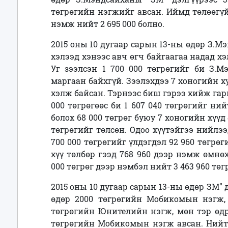
төгрөгийн нэгжийг авсан. Иймд төлөөгүй 
нэмж нийт 2 695 000 болно.
2015 оны 10 дугаар сарын 13-ны өдөр З.М
хэлээд хэнээс авч өгч байгаагаа надад хэ
Уг зээлсэн 1 700 000 төгрөгийг би З.М
маргаан байхгүй. Зээлэхдээ 7 хоногийн х
хэлж байсан. Тэрнээс биш гэрээ хийж гары
000 төгрөгөөс би 1 607 040 төгрөгийг ний
болох 68 000 төгрөг буюу 7 хоногийн хүүд 
төгрөгийг төлсөн. Одоо хүүтэйгээ нийлээ
700 000 төгрөгийг үлдэгдэл 92 960 төгрөг
хүү төлбөр гээд 768 960 дээр нэмж өмнө
000 төгрөг дээр
нэмбэл нийт 3 463 960 төг
2015 оны 10 дугаар сарын 13-ны өдөр ЗМ" 
өдөр 2000 төгрөгийн Мобикомын нэгж, 
төгрөгийн Юнителийн нэгж, мөн тэр өдрө
төгрөгийн Мобикомын нэгж авсан. Нийт д