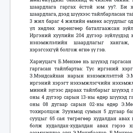
шаардлага гаргах ёстой юм уу?. Би х
шаардлага, дээд шүүхээс тайлбарласан та
3 жил бараг 4 жилийн өмнөх асуудлыг од
үл хөдлөх хөрөнгөөр баталгаажсан зүй
Иргэний хуулийн 204 дүгээр зүйлүүдэд 
нэхэмжлэлийн шаардлагыг хангаж,
хэрэгсэхгүй болгож өгнө үү гэв.
Хариуцагч Б.Мөнхөө нь шүүхэд гаргасан
гаргасан тайлбартаа: Тус иргэний хэ
З.Мэндсайхан нарын нэхэмжлэлтэй Э.М
иргэний хэрэгт нэхэмжлэгчийн нэхэмжл
миний зүгээс дараах тайлбарыг
шүүхэд 
оны 4 дүгээр сарын 13-ны өдөр шүүхэд 
оны 08 дугаар сарын 02-ны өдөр Э.Мө
тохиролцож Зуунмод сумын 5 дугаар баг
сууцыг 65 сая төгрөгөөр худалдан авах 
болж худалдах-худалдан авах гэрээ 
эзэмшилдээ авч Э.Мөнхбаатар, Б.Мөнхөө