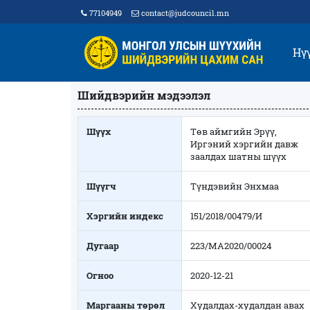
77104949
contact@judcouncil.mn
Нү
Шийдвэрийн мэдээлэл
Шүүх
Төв аймгийн Эрүү,
Иргэний хэргийн давж
заалдах шатны шүүх
Шүүгч
Түндэвийн Энхмаа
Хэргийн индекс
151/2018/00479/И
Дугаар
223/МА2020/00024
Огноо
2020-12-21
Маргааны төрөл
Худалдах-худалдан авах