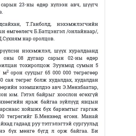
сарын 23-ны өдөр хүлээн авч, шүүгч
в.
сайхан, Т.Ганболд, нэхэмжлэгчийн
ын өмгөөлөгч Б.Батцэнгэл /онлайнаар/,
.Сүхням нар оролцов.
рүүлсэн нэхэмжлэл, шүүх хуралдаанд
 оны 08 дугаар сарын 02-ны өдөр
арилцан тохиролцож Зуунмод сумын 5
2
7 м
орон сууцыг 65 000 000 төгрөгөөр
0 сая төгрөг болж худалдах, худалдан
 өөрийн эзэмшилдээ авч Э.Мөнхбаатар,
сон юм. Гэтэл байрыг хоослон өгөхгүй
өнхөөгийн ярьж байгаа зүйлүүд явцын
гарснаас хойших бүх баримтыг гаргаж
000 төгрөгийг Б.Мөнхөөд өгсөн. Манай
айхад гадаад руу тэтгэлэгтэй сургуульд
нэ бүх мөнгө бүгд л орж байгаа. Би