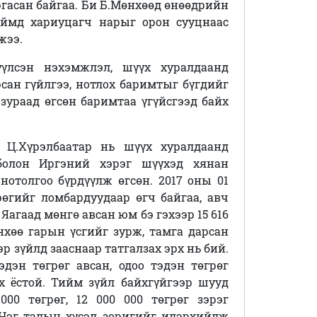
ргасан байгаа. Би Б.Мөнхөөд өнөөдрийн
 Иймд хариуцагч нарыг орон сууцнаас
жээ.
үлсэн нэхэмжлэл, шүүх хуралдаанд
сан гүйлгээ, нотлох баримтыг бүгдийг
 зураад өгсөн баримтаа үгүйсгээд байх
 Ц.Хүрэлбаатар нь шүүх хуралдаанд
 болон Иргэний хэрэг шүүхэд хянан
нотолгоо бүрдүүлж өгсөн. 2017 оны 01
рөгийг ломбардуудаар өгч байгаа, авч
Яагаад мөнгө авсан юм бэ гэхээр 15 616
нхөө гарын үсгийг зурж, тамга дарсан
р зүйлд зааснаар татгалзах эрх нь бий.
эдэн төгрөг авсан, одоо тэдэн төгрөг
х ёстой. Тийм зүйл байхгүйгээр шууд
000 төгрөг, 12 000 000 төгрөг зэрэг
 Нэг талын хүсэл зоригийг илэрхийлж