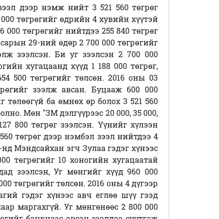
зээл дээр нэмж нийт 3 521 560 төгрөг
6 000 төгрөгийг өдрийн 4 хувийн хүүтэй
6 000 төгрөгийг нийтдээ 255 840 төгрөг
 сарын 29-ний өдөр 2 700 000 төгрөгийг
лж зээлсэн. Би уг зээлсэн 2 700 000
огийн хугацаанд хүүд 1 188 000 төгрөг,
654 500 төгрөгийг төлсөн. 2016 оны 03
грөгийг зээлж авсан. Буцааж 600 000
г төлөөгүй ба өмнөх өр болох 3 521 560
олно. Мөн "ЗМ дэлгүүрээс 20 000, 35 000,
127 800 төгрөг зээлсэн. Үүнийг хүлээн
560 төгрөг дээр нэмбэл зээл нийтдээ 4
7-нд Мэндсайхан эгч Зулаа гэдэг хүнээс
000 төгрөгийг 10 хоногийн хугацаатай
ад зээлсэн, Уг мөнгийг хүүд 960 000
000 төгрөгийг төлсөн. 2016 оны 4 дүгээр
агий гэдэг хүнээс авч еглөө шүү гээд
лаар маргахгүй. Уг мөнгөнөөс 2 800 000
грөгийг банкнаас авсан зээлдээ суутгаж