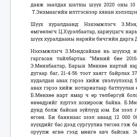
давж заалдах шатны шүүх
2020 оны 10 
Т.Энхмаагийн илтгэснээр хянан хэлэлцэ
Шүүх хуралдаанд: Нэхэмжлэгч З.Мэнд
өмгөөлөгч Ц.Хүрэлбаатар, хариуцагч нар
шүүх хуралдааны нарийн бичгийн дарга
Д
Нэхэмжлэгч З.Мэндсайхан нь шүүхэд и
гаргасан тайлбартаа: “
Миний бие 2016
Э.Мөнхбаатар, Барын Мөнхөө нартай х
дугаар баг, 21-4-56 тоот хаягт байрлах 3
худалдан авах гэрээ хийж үнэлүүлэхэд 5
авах гэрээ хийж нотариатаар батлуулан
Б.Мөнхөө нарт ямар ч өр төлбөргүй бол
өнөөдрийг хүртэл хохироож байна. Б.М
дунд болж байсан зүйлүүд юм. Би зээл 
өгсөн. Би банкнаас зээл аваад 12 000 
хүүхдийг бас дээд сургуулиа төгсөх гэж б
оруулж өгнө гээд мөнгө авч байсан. Э