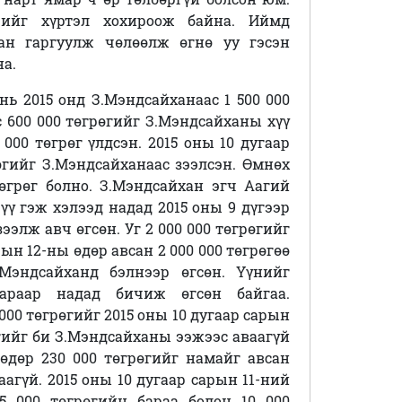
рийг хүртэл хохироож байна. Иймд
дан гаргуулж чөлөөлж өгнө уу гэсэн
на.
ь 2015 онд З.Мэндсайханаас 1 500 000
 600 000 төгрөгийг З.Мэндсайханы хүү
00 төгрөг үлдсэн. 2015 оны 10 дугаар
өгийг З.Мэндсайханаас зээлсэн. Өмнөх
өгрөг болно. З.Мэндсайхан эгч Аагий
үү гэж хэлээд надад 2015 оны 9 дүгээр
 зээлж авч
өгсөн. Уг 2 000 000 төгрөгийг
ын 12-ны өдөр авсан 2 000 000 төгрөгөө
.Мэндсайханд бэлнээр өгсөн. Үүнийг
гараар надад бичиж өгсөн байгаа.
000 төгрөгийг 2015 оны 10 дугаар сарын
рөгийг би З.Мэндсайханы ээжээс аваагүй
 өдөр 230 000 төгрөгийг намайг авсан
аагүй.
2015 оны 10 дугаар сарын 11-ний
5 000 төгрөгийн бараа болон 10 000