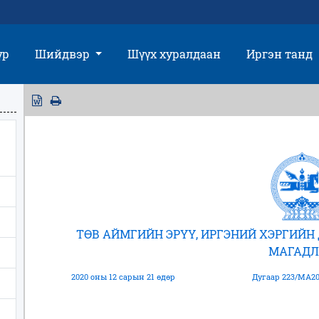
үр
Шийдвэр
Шүүх хуралдаан
Иргэн танд
ТӨВ АЙМГИЙН ЭРҮҮ, ИРГЭНИЙ ХЭРГИЙ
МАГАДЛ
2020 оны 12 сарын 21 өдөр
Дугаар 223/МА20