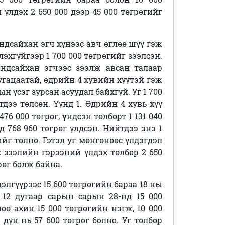
үлдэх 2 650 000 дээр 45 000 төгрөгийг
эндсайхан эгч хүнээс авч өглөө шүү гэж
лэхгүйгээр 1 700 000 төгрөгийг зээлсэн.
эндсайхан эгчээс зээлж
авсан талаар
угацаатай, өдрийн 4 хувийн хүүтэй гэж
н үсэг зурсан асуудал байхгүй. Уг 1 700
тдээ төлсөн. Үүнд 1. Өдрийн 4 хувь хүү
476 000 төгрөг,
ү
ндсэн төлбөрт 1 131 040
д 768 960 төгрөг үлдсэн. Нийтдээ энэ 1
ийг төлнө. Гэтэл уг мөнгөнөөс үлдэгдэл
х зээлийн гэрээний үлдэх төлбөр 2 650
рөг болж байна.
дэлгүүрээс 15 600 төгрөгийн бараа 18 ны
12 дугаар сарын сарын 28-нд 15 000
ө ахин 15 000 төгрөгийн нэгж, 10 000
үн нь 57 600 төгрөг болно. Уг төлбөр