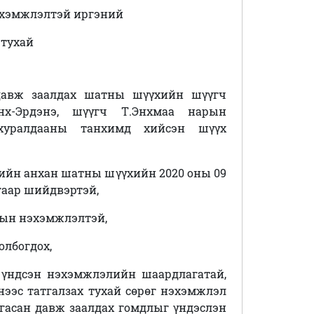
хэмжлэлтэй иргэний
 тухай
давж заалдах шатны шүүхийн шүүгч
нх-Эрдэнэ, шүүгч Т.Энхмаа нарын
хуралдааны танхимд хийсэн шүүх
гийн анхан шатны шүүхийн 2020 оны 09
гаар шийдвэртэй,
рын
нэхэмжлэлтэй,
олбогдох,
й үндсэн нэхэмжлэлийн шаардлагатай,
энээс татгалзах тухай сөрөг нэхэмжлэл
гасан давж заалдах гомдлыг үндэслэн