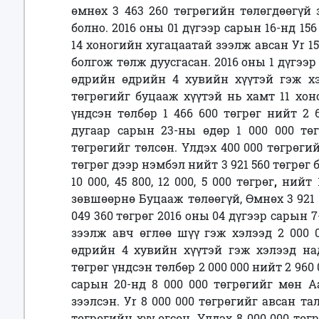
өмнөх 3 463 260 төгрөгийн төлөгдөөгүй 
болно.
2016 оны 01 дүгээр сарын 16-нд 15
14
хоногийн хугацаатай зээлж авсан Уr 15
болгож төлж дуусгасан.
2016 оны 1 дүгээр
өдрийн өдрийн 4 хувийн хүүтэй гэж хэ
төгрөгийг буцааж хүүтэй
нь хамт 11 хон
үндсэн төлбөр 1 466 600 төгрөг нийт 2 
дугаар сарын 23-ны өдөр 1 000 000 тө
төгрөгийг төлсөн. Үлдэх 400 000 төгрөгий
төгрөг дээр нэмбэл нийт 3 921 560 төгрөг б
10 000, 45 800, 12 000, 5 000 төгрөг
,
нийт 
зөвшөөрнө Буцааж төлөөгүй, Өмнөх 3 921 
049 360 төгрөг 2016 оны 04 дүгээр сарын 
зээлж авч
өглөө шүү гэж хэлээд 2 000 
өдрийн 4 хувийн хүүтэй гэж хэлээд над
төгрөг үндсэн төлбөр 2 000 000 нийт 2 960 
сарын 20-нд 8 000 000 төгрөгийг мөн А
зээлсэн. Уr 8 000 000 төгрөгийг авсан та
төгрөгийн хүү өгсөн. Үлдэх 8 000 000 тө