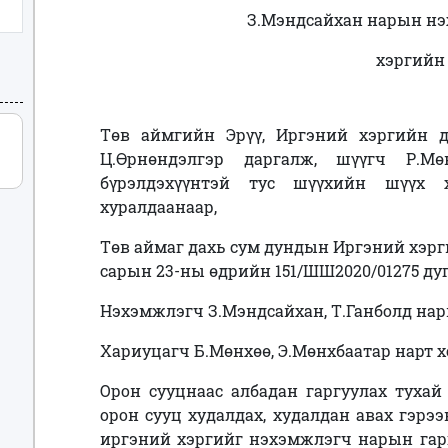
З.Мэндсайхан нарын
нэ
хэргийн
Төв аймгийн Эрүү, Иргэний хэргийн 
Ц.Өрнөндэлгэр даргалж, шүүгч Р.Мө
бүрэлдэхүүнтэй тус шүүхийн шүүх 
хуралдаанаар,
Төв аймаг дахь сум дундын Иргэний хэр
сарын 23-ны өдрийн
151/ШШ2020/01275
ду
Нэхэмжлэгч
З.Мэндсайхан, Т.Ганболд на
Хариуцагч Б.Мөнхөө, Э.Мөнхбаатар нарт х
Орон сууцнаас албадан гаргуулах туха
орон сууц худалдах, худалдан авах гэрэ
и
ргэний хэргийг
нэхэмжлэгч нарын гар