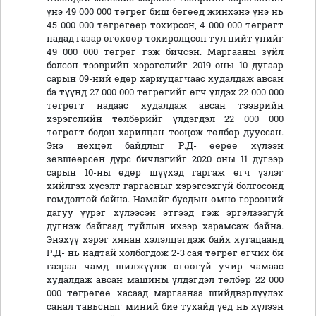
үнэ 49 000 000 төгрөг биш бөгөөд жинхэнэ үнэ нь
45 000 000 төгрөгөөр тохирсон, 4 000 000 төгрөгт
надад газар өгөхөөр тохиролцсон тул нийт үнийг
49 000 000 төгрөг гэж бичсэн. Маргааны зүйл
болсон тээврийн хэрэгслийг 2019 оны 10 дугаар
сарын 09-ний өдөр хариуцагчаас худалдаж авсан
ба түүнд 27 000 000 төгрөгийг өгч үлдэх 22 000 000
төгрөгт надаас худалдаж авсан тээврийн
хэрэгслийн төлбөрийг үлдэгдэл 22 000 000
төгрөгт бодон харилцан тооцож төлбөр дууссан.
Энэ нөхцөл байдлыг Р.Д- өөрөө хүлээн
зөвшөөрсөн дүрс бичлэгийг 2020 оны 11 дүгээр
сарын 10-ны өдөр шүүхэд гаргаж өгч үзлэг
хийлгэх хүсэлт гаргасныг хэрэгсэхгүй болгосонд
гомдолтой байна. Намайг бусдын өмнө гэрээний
дагуу үүрэг хүлээсэн этгээд гэж эргэлзээгүй
дүгнэж байгаад туйлын ихээр харамсаж байна.
Энэхүү хэрэг хянан хэлэлцэгдэж байх хугацаанд
Р.Д- нь надтай холбогдож 2-3 сая төгрөг өгчих би
газраа чамд шилжүүлж өгөөгүй учир чамаас
худалдаж авсан машины үлдэгдэл төлбөр 22 000
000 төгрөгөө хасаад маргаанаа шийдвэрлүүлэх
санал тавьсныг миний бие тухайд үед нь хүлээн