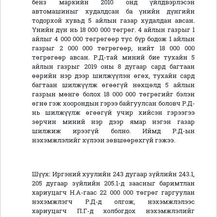
бенз маркийн 2010 онд үйлдвэрлэсэн
автомашиныг худалдсан ба үнийн дүнгийн
тодорхой хувьд 5 айлын газар худалдан авсан.
Үнийн дүн нь 18 000 000 төгрөг. 4 айлын газрыг 1
айлыг 4 000 000 төгрөгөөр тус бүр бодож 1 айлын
газрыг 2 000 000 төгрөгөөр, нийт 18 000 000
төгрөгөөр авсан. Р.Д-тай миний бие тухайн 5
айлын газрыг 2019 оны 8 дугаар сард багтаан
өөрийн нэр дээр шилжүүлэн өгөх, тухайн сард
багтаан шилжүүлж өгөөгүй нөхцөлд 5 айлын
газрын мөнгө болох 18 000 000 төгрөгийг бэлэн
өгнө гэж хоорондын гэрээ байгуулсан боловч Р.Д-
нь шилжүүлж өгөөгүй учир хийсэн гэрээгээ
зөрчин миний нэр дээр ямар нэгэн газар
шилжиж ирээгүй болно. Иймд Р.Д-ын
нэхэмжлэлийг хүлээн зөвшөөрөхгүй гэжээ.
Шүүх:
Иргэний хуулийн 243 дугаар зүйлийн 243.1,
205 дугаар зүйлийн 205.1-д заасныг баримтлан
хариуцагч Н.А-гаас 22 000 000 төгрөг гаргуулан
нэхэмжлэгч Р.Д-д олгож, нэхэмжлэлээс
хариуцагч П.Г-д холбогдох нэхэмжлэлийг