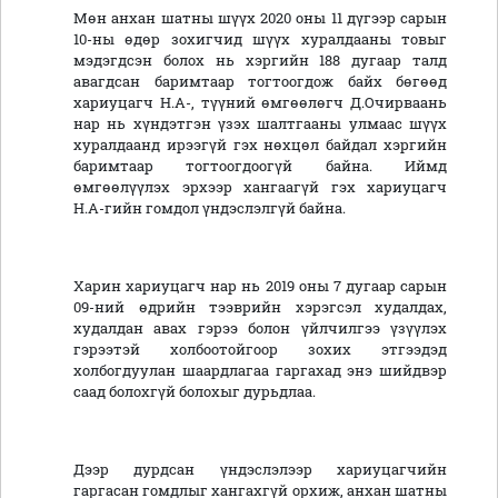
Мөн анхан шатны шүүх 2020 оны 11 дүгээр сарын
10-ны өдөр зохигчид шүүх хуралдааны товыг
мэдэгдсэн болох нь хэргийн 188 дугаар талд
авагдсан баримтаар тогтоогдож байх бөгөөд
хариуцагч Н.А-, түүний өмгөөлөгч Д.Очирваань
нар нь хүндэтгэн үзэх шалтгааны улмаас шүүх
хуралдаанд ирээгүй гэх нөхцөл байдал хэргийн
баримтаар тогтоогдоогүй байна. Иймд
өмгөөлүүлэх эрхээр хангаагүй гэх хариуцагч
Н.А-гийн гомдол үндэслэлгүй байна.
Харин хариуцагч нар нь 2019 оны 7 дугаар сарын
09-ний өдрийн тээврийн хэрэгсэл худалдах,
худалдан авах гэрээ болон үйлчилгээ үзүүлэх
гэрээтэй холбоотойгоор зохих этгээдэд
холбогдуулан шаардлагаа гаргахад энэ шийдвэр
саад болохгүй болохыг дурьдлаа.
Дээр дурдсан үндэслэлээр хариуцагчийн
гаргасан гомдлыг хангахгүй орхиж, анхан шатны