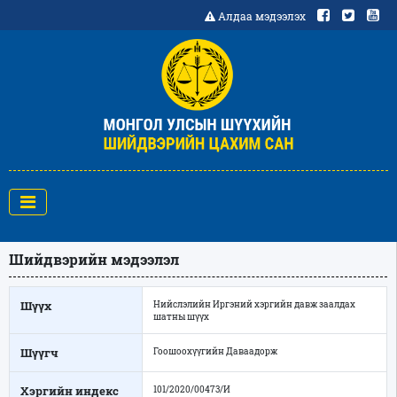
Алдаа мэдээлэх
Шийдвэрийн мэдээлэл
Шүүх
Нийслэлийн Иргэний хэргийн давж заалдах
шатны шүүх
Шүүгч
Гоошоохүүгийн Даваадорж
Хэргийн индекс
101/2020/00473/И