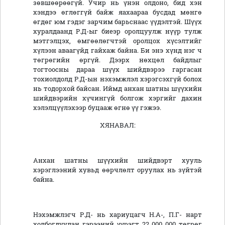
зөвшөөрөөгүй. Учир нь үнэн олдоно, бид хэн
хэндээ өглөггүй байж яахаараа бусдад мөнгө
өгдөг юм гэдэг зарчим барьснаас үүдэлтэй. Шүүх
хуралдаанд Р.Д-ыг биеэр оролцуулж нүүр тулж
мэтгэлцэх, өмгөөлөгчтэй оролцох хүсэлтийг
хүлээн аваагүйд гайхаж байна. Би энэ хүнд нэг ч
төгрөгийн өргүй. Дээрх нөхцөл байдлыг
тогтоосны дараа шүүх шийдвэрээ гаргасан
тохиолдолд Р.Д-ын нэхэмжлэл хэрэгсэхгүй болох
нь тодорхой байсан. Иймд анхан шатны шүүхийн
шийдвэрийн хүчингүй болгож хэргийг дахин
хэлэлцүүлэхээр буцааж өгнө үү гэжээ.
ХЯНАВАЛ:
Анхан шатны шүүхийн шийдвэрт хууль
хэрэглээний хувьд өөрчлөлт оруулах нь зүйтэй
байна.
Нэхэмжлэгч Р.Д- нь хариуцагч Н.А-, П.Г- нарт
холбогдуулан гэрээний үүрэгт 22 000 000 төгрөг