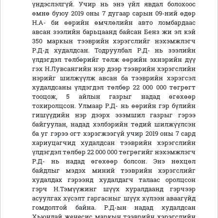
үндэслэлгүй. Учир нь энэ үйл явдал болохоос
өмнө буюу 2019 оны 7 дугаар сарын 09-ний өдөр
Н.А- би өөрийн өмчлөлийн авто ломбардаас
авсан зээлийн барьцаанд байсан Бенз жи эл кэй
350 маркын тээврийн хэрэгслийг нэхэмжлэгч
Р.Д-д худалдсан. Тодруулбал Р.Д- нь зээлийн
үлдэгдэл төлбөрийг төлж өөрийн эхнэрийн дүү
гэх Н.Лувсангийн нэр дээр тээврийн хэрэгслийн
нэрийг шилжүүлж авсан ба тээврийн хэрэгсэл
худалдсаны үлдэгдэл төлбөр 22 000 000 төгрөгт
тооцож, 5 айлын газрыг надад өгөхөөр
тохиролцсон. Улмаар Р.Д- нь өөрийн гэр бүлийн
гишүүдийн нэр дээрх эзэмшил газрыг гэрээ
байгуулан, надад хэлбэрийн төдий шилжүүлсэн
ба уг гэрээ огт хэрэгжээгүй учир 2019 оны 7 сард
хариуцагчид худалдсан тээврийн хэрэгслийн
үлдэгдэл төлбөр 22 000 000 төгрөгийг нэхэмжлэгч
Р.Д- нь надад өгөхөөр болсон. Энэ нөхцөл
байдлыг мэдэх миний тээврийн хэрэгслийг
худалдах гэрээнд худалдагч талаас оролцсон
гэрч Н.Тэмүүжинг шүүх хуралдаанд гэрчээр
асуулгах хүсэлт гаргасныг шүүх хүлээн аваагүйд
гомдолтой байна. Р.Д-ын надад худалдсан
Хьюндай женесис маркын тээврийн хэрэгслийн