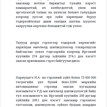
зааснаар нотлох баримтыг тухайн хэрэгт
хамааралтай, ач холбогдолтой, үнэн зөв
эргэлзээгүй талаас нь үнэлсэн боловч талуудын
хооронд үүссэн эрх зүйн харилцааг буруу
тодорхойлсныг давж заалдах шатны шүүхээс
залруулан өөрчлөх боломжтой гэж үзлээ.
Талууд дээрх гэрээгээр тодорхой хөрөнгийг
харилцан өмчлөлд шилжүүлэхээр тохиролцсон
байгаагаас үзвэл тэдгээрийн хооронд Иргэний
хуулийн 274 дүгээр зүйлийн 274.1 дэх хэсэгт
заасан арилжааны гэрээ байгуулагджээ.
Хариуцагч Н.А- нь гэрээний зүйл болох 72 000 000
төгрөгийн үнэ бүхий бенз-Е300 маркийн
автомашиныг гэрээнд заасан хугацаанд
нэхэмжлэгч Р.Д-ын өмчлөлд шилжүүлээгүй байх
тул нэхэмжлэгч нь Иргэний хуулийн 205 дугаар
зүйлийн 205.1 дэх хэсэгт зааснаар гэрээнээс
татгалзаж, шилжүүлсэн зүйлээ буцаан шаардах