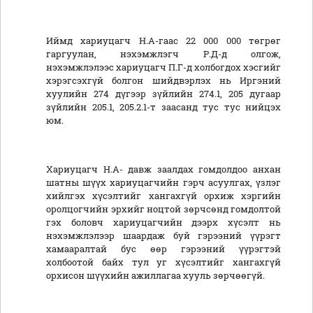
Иймд хариуцагч Н.А-гаас 22 000 000 төгрөг
гаргуулан, нэхэмжлэгч Р.Д-д олгож,
нэхэмжлэлээс хариуцагч П.Г-д холбогдох хэсгийг
хэрэгсэхгүй болгон шийдвэрлэх нь Иргэний
хуулийн 274 дүгээр зүйлийн 274.1, 205 дугаар
зүйлийн 205.1, 205.2.1-т заасанд тус тус нийцэх
юм.
Хариуцагч Н.А- давж заалдах гомдолдоо анхан
шатны шүүх хариуцагчийн гэрч асуулгах, үзлэг
хийлгэх хүсэлтийг хангахгүй орхиж хэргийн
оролцогчийн эрхийг ноцтой зөрчсөнд гомдолтой
гэх боловч хариуцагчийн дээрх хүсэлт нь
нэхэмжлэлээр шаардаж буй гэрээний үүрэгт
хамааралтай бус өөр гэрээний үүрэгтэй
холбоотой байх тул уг хүсэлтийг хангахгүй
орхисон шүүхийн ажиллагаа хууль зөрчөөгүй.