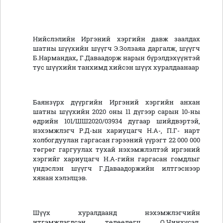
Нийслэлийн Иргэний хэргийн давж заалдах
шатны шүүхийн шүүгч Э.Золзаяа
даргалж, шүүгч
Б.Нармандах
,
Г.Даваадорж нарын бүрэлдэхүүнтэй
тус шүүхийн танхимд хийсэн шүүх хуралдаанаар
Баянзүрх дүүргийн Иргэний хэргийн анхан
шатны шүүхийн 2020 оны 11 дүгээр сарын 10-ны
өдрийн 101/ШШ2020/03934 дугаар шийдвэртэй,
нэхэмжлэгч Р.Д-ын хариуцагч Н.А-, П.Г- нарт
холбогдуулан гаргасан гэрээний үүрэгт 22 000 000
төгрөг гаргуулах тухай нэхэмжлэлтэй иргэний
хэргийг хариуцагч Н.А-гийн гаргасан гомдлыг
үндэслэн шүүгч Г.Даваадоржийн илтгэснээр
хянан хэлэлцэв.
Шүүх хуралдаанд нэхэмжлэгчийн
итгэмжлэгдсэн төлөөлөгч О.Чинхүсэл,