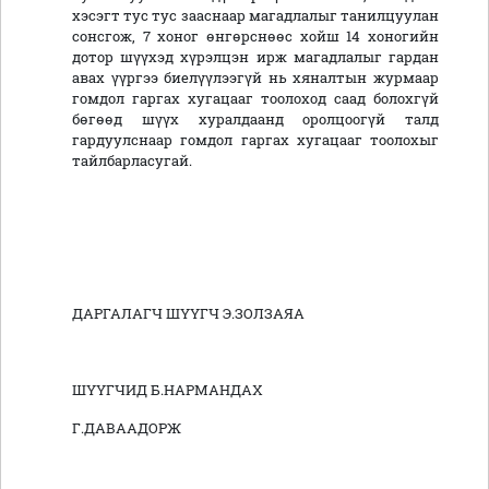
хэсэгт тус тус зааснаар магадлалыг танилцуулан
сонсгож, 7 хоног өнгөрснөөс хойш 14 хоногийн
дотор шүүхэд хүрэлцэн ирж магадлалыг гардан
авах үүргээ биелүүлээгүй нь хяналтын журмаар
гомдол гаргах хугацааг тоолоход саад болохгүй
бөгөөд шүүх хуралдаанд оролцоогүй талд
гардуулснаар гомдол гаргах хугацааг тоолохыг
тайлбарласугай.
ДАРГАЛАГЧ ШҮҮГЧ
Э.ЗОЛЗАЯА
ШҮҮГЧИД Б.НАРМАНДАХ
Г.ДАВААДОРЖ