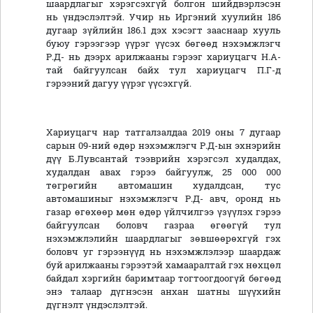
шаардлагыг хэрэгсэхгүй болгон шийдвэрлэсэн
нь үндэслэлтэй. Учир нь Иргэний хуулийн 186
дугаар зүйлийн 186.1 дэх хэсэгт зааснаар хууль
буюу гэрээгээр үүрэг үүсэх бөгөөд нэхэмжлэгч
Р.Д- нь дээрх арилжааны гэрээг хариуцагч Н.А-
тай байгуулсан байх тул хариуцагч П.Г-д
гэрээний дагуу үүрэг үүсэхгүй.
Хариуцагч нар татгалзалдаа 2019 оны 7 дугаар
сарын 09-ний өдөр нэхэмжлэгч Р.Д-ын эхнэрийн
дүү Б.Лувсантай тээврийн хэрэгсэл худалдах,
худалдан авах гэрээ байгуулж, 25 000 000
төгрөгийн автомашин худалдсан, тус
автомашиныг нэхэмжлэгч Р.Д- авч, оронд нь
газар өгөхөөр мөн өдөр үйлчилгээ үзүүлэх гэрээ
байгуулсан боловч газраа өгөөгүй тул
нэхэмжлэлийн шаардлагыг зөвшөөрөхгүй гэх
боловч уг гэрээнүүд нь нэхэмжлэлээр шаардаж
буй арилжааны гэрээтэй хамааралтай гэх нөхцөл
байдал хэргийн баримтаар тогтоогдоогүй бөгөөд
энэ талаар дүгнэсэн анхан шатны шүүхийн
дүгнэлт үндэслэлтэй.