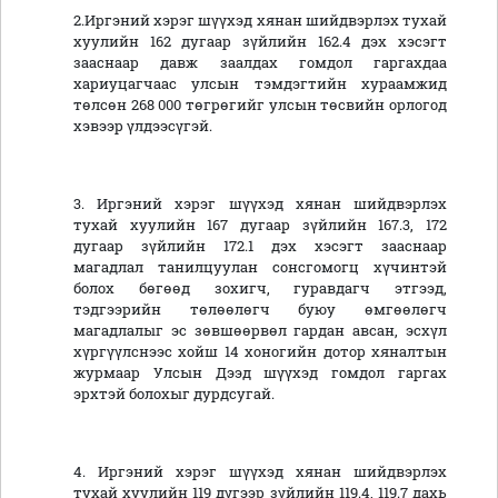
2.
Иргэний хэрэг шүүхэд хянан шийдвэрлэх тухай
хуулийн 162 дугаар зүйлийн 162.4 дэх хэсэгт
зааснаар давж заалдах гомдол гаргахдаа
хариуцагчаас улсын тэмдэгтийн хураамжид
төлсөн 268 000 төгрөгийг улсын төсвийн орлогод
хэвээр үлдээсүгэй.
3. Иргэний хэрэг шүүхэд хянан шийдвэрлэх
тухай хуулийн 167 дугаар зүйлийн 167.3, 172
дугаар зүйлийн 172.1 дэх хэсэгт зааснаар
магадлал танилцуулан сонсгомогц хүчинтэй
болох бөгөөд зохигч, гуравдагч этгээд,
тэдгээрийн төлөөлөгч буюу өмгөөлөгч
магадлалыг эс зөвшөөрвөл гардан авсан, эсхүл
хүргүүлснээс хойш 14 хоногийн дотор хяналтын
журмаар Улсын Дээд шүүхэд гомдол гаргах
эрхтэй болохыг дурдсугай.
4. Иргэний хэрэг шүүхэд хянан шийдвэрлэх
тухай хуулийн 119 дүгээр зүйлийн 119.4, 119.7 дахь