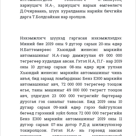
хариуцагч Н.А-, хариуцагч нарын өмгөөлөгч
Д.Очирваань, шүүх хуралдааны нарийн бичгийн
дарга Т.Болдсайхан нар оролцов.
Нэхэмжлэгч шүүхэд гаргасан нэхэмжлэлдээ:
Миний бие 2019 оны 9 дүгээр сарын 20-ны өдөр
Н.Баттөмөрөөс Хьюндай женесис маркийн
автомашиныг Н.А-гаар дамжуулан 49 000 000
төгрөгөөр худалдан авсан. Гэтэл Н.А, П.Г- нар 2019
оны 10 дугаар сарын 08-ны өдөр ирж уулзан
Хьюндай женесис маркийн автомашиныг чинь
авъя, бид зараад ломбарднаас Бенз Е300 маркийн
автомашиныг авч, 72 000 000 төгрөгөөр тооцож
өгье, таны машиныг 49 000 000 төгрөгт тооцон
авч, үлдэгдэл 23 000 000 төгрөгийг бартераар
дуусгая гэх саналыг тавьсан. Бид 2019 оны 10
дугаар сарын 09-ний өдөр гэрээ байгуулсан
бөгөөд гэрээний зүйл болох 72 000 000 төгрөгийн
Бенз Е300 маркийн автомашиныг 2019 оны 11
дүгээр сарын 07-ны дотор Р.Д-д шилжүүлэхээр
тохиролцсон. Гэтэл Н.А- нь гэрээнд заасан