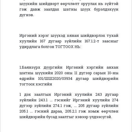
шүүхийн шийдвэрт өөрчлөлт оруулах нь зүйтэй
гэж давж заалдах шатны шүүх бүрэлдэхүүн
дүгнэв.
Иргэний хэрэг шүүхэд хянан шийдвэрлэх тухай
хуулийн 167 дугаар зүйлийн 167.1.2-т заасныг
удирдлага болгон ТОГТООХ НЬ:
1.Баянзүрх дүүргийн Иргэний хэргийн анхан
шатны шүүхийн 2020 оны 11 дүгээр сарын 10-ны
өдрийн 101/ШШ2020/03934 дугаар шийдвэрийн
тогтоох хэсгийн
1 дэх заалтын Иргэний хуулийн 243 дугаар
зүйлийн 243.1 ... гэснийг Иргэний хуулийн 274
дүгээр зүйлийн 274.1 гэж, ... 205 дугаар зүйлийн
205.1 ... гэсний дараа, 205.2.1 гэж нэмж өөрчлөн
шийдвэрийн бусад заалтыг хэвээр үлдээсүгэй.