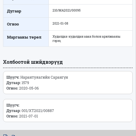
Дугаар
210/МА2021/00095
Огноо
2021-01-08
Маргааны төрөл
Худалдах-худалдан авах болон арилжааны
гэрээ,
Холбоотой шийдвэрүүд
Шүүгч:
Нарантуяагийн Сарангүн
Дугаар:
1579
Огноо:
2020-05-06
Шүүгч:
Дугаар:
001/ХТ2021/00887
Огноо:
2021-07-01