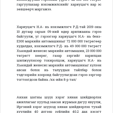
гаргуулахаар нэхэмжилснийг хариуцагч нар эс
зөвшөөрч маргажээ.
Хариуцагч Н.А- нь нэхэмжлэгч Р.Д-тай 2019 оны
10 дугаар сарын 09-ний өдөр арилжааны гэрээ
байгуулж, уг гэрээгээр хариуцагч Н.А- нь бенз-
Е300 маркийн автомашиныг 72 000 000 төгрөгөөр
худалдах, нэхэмжлэгч Р.Д- нь 49 000 000 төгрөгт
Хьюндай женесис маркийн автомашин, 23 000 000
төгрөгт хөөрөг, газар зэргийг харилцан
шилжүүлэхээр тохиролцож, хариуцагч Н.А- нь
Хьюндай женесис маркийн автомашиныг хүлээн
авсан болох нь талуудын тайлбар болон
тэдгээрийн хооронд байгуулагдсан гэрээ зэргээр
тогтоогдсон байна. /хх-ийн 8-р тал/
Анхан шатны шүүх хэрэг хянан шийдвэрлэх
ажиллагааг хуульд заасан журмын дагуу явуулж,
Иргэний хэрэг шүүхэд хянан шийдвэрлэх тухай
хуулийн 40 дүгээр зүйлийн 40.2 дах хэсэгт