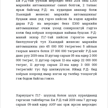
Би Р.Д-тай уулзаж мерседес бенз 2014 оны Е300
маркийн автомашиныг санал болгож, 2 талаас
ярьж байгаад Р.Д- нь худалдан авахаар болж
Хьюндай женесис маркийн автомашиныг
буцааж авах үед гэрээ хийсэн ба хэдэн өдрийн
дараа Р.Д- нь мерседес бенз Е300 маркийн
автомашиныг очиж үзээд сонирхохгүй гэдгээ
хэлж бид хоёрын хоорондын наймаа буцсан. Р.Д-
манай эхнэр П.Г-тай хийсэн гэрээгээ өөрөө
биелүүлээгүй тул Хьюндай женесис маркийн
автомашины үнэ 45 000 000 төгрөгөөс 5 айлын
газрын мөнгө болох 27 000 000 төгрөгийг Р.Д-ын
данс руу 2019 оны 10 дугаар сарын 05-ны өдөр 2 000
000 төгрөг, 11 дүгээр сарын 12-ны өдөр 22 000 000
төгрөг, 11 дүгээр сарын 23-ны өдөр 3 000 000
төгрөгийг тус бүр шилжүүлсэн. Иймд Р.Д- бид
хоёрын хооронд ямар нэгэн өр төлбөр тооцоогүй
гэж бодож байгаа гэжээ.
Хариуцагч П.Г- шүүхэд болон шүүх хуралдаанд
гаргасан тайлбартаа:
Би Р.Д-тай 2019 оны 7 дугаар
сарын 09-ний өдөр АНУ-аас орж ирсэн мерседес