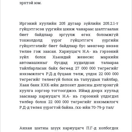
эрхтэй юм.
Иргэний хуулийн 205 дугаар зүйлийн 205.2.1-т
гүйцэтгэсэн үүргийн шинж чанараас шалтгаалан
биет байдлаар эргүүлж өгөх боломжгүй
тохиолдолд үүрэг гүйцэтгэгч үүргийн
гүйцэтгэлийг биет байдлаар бус мөнгөөр нөхөн
төлнө гэж заасан. Хариуцагч Н.А- нь гэрээний
зүйл болох Хьюндай женесис маркийн
автомашиныг бусдад худалдсан талаараа
тайлбарласан байх бөгөөд 27 000 000 төгрөгийг
нэхэмжлэгч Р.Д-д буцаан төлж, үлдэх 22 000 000
төгрөгийг төлөөгүй
болох нь талуудын тайлбар,
Хаан банк ХХК-ийн депозит дансны дэлгэрэнгүй
хуулга зэргээр тогтоогджээ. Иймд дээрх хуульд
зааснаар хариуцагч Н.А- нь гэрээний үлдэгдэл
төлбөр болох 22 000 000 төгрөгийг нэхэмжлэгч
Р.Д-д төлөх үүрэгтэй байна. /хх-ийн 70-79-р тал/
Анхан шатны шүүх хариуцагч П.Г-д холбогдох