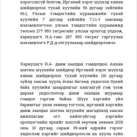
хэрэгсэхгүй болгож, Иргэний хэрэг шүүхэд хянан
шийдвэрлэх тухай хуулийн 56 дугаар зүйлийн
56.1, Улсын тэмдэгтийн хураамжийн тухай
хуулийн 7 дугаар зүйлийн 7.1.1-т зааснаар
нэхэмжлэгчээс улсын тэмдэгтийн хураамжид
төлсөн 277 950 төгрөгийг улсын орлогод үлдээж,
хариуцагч Н.А-гаас 267 950 төгрөг гаргуулан
нэхэмжлэгч Р.Д-д олгуулахаар шийдвэрлэжээ.
Хариуцагч Н.А- давж заалдах гомдолдоо:
Анхан
шатны шүүхийн шийдвэр Иргэний хэрэг шүүхэд
хянан шийдвэрлэх тухай хуулийн 116 дугаар
зүйлд заасан хууль ёсны бөгөөд үндэслэл бүхий
байх хуулийн шаардлагыг хангаагүй гэж үзэж
дараах үндэслэлээр давж заалдах журмаар
гомдол гаргаж байна. Шүүх хэргийн үйл
баримтыг үнэн зөвөөр тогтоох, иргэний хэргийн
давж заалдах шатны шүүхийн магадлалд заасан
ажиллагааг огт хийлгүйгээр хэргийн
оролцогчийн эрхийг ноцтой зөрчиж зөвхөн 2019
оны 10 дугаар сарын 09-ний өдрийн гэрээг
үндэслэж хэргийг шийдвэрлэсэн нь хууль зүйн