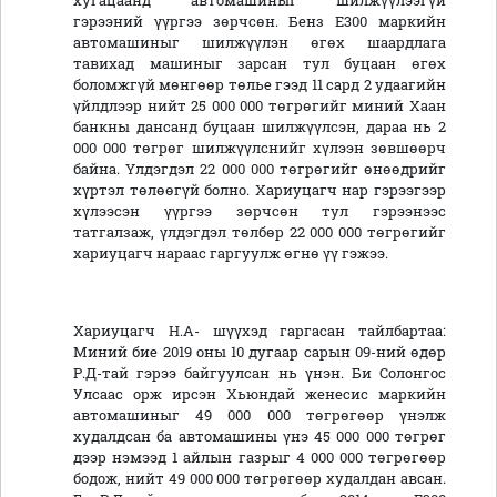
хугацаанд автомашиныг шилжүүлээгүй
гэрээний үүргээ зөрчсөн. Бенз Е300 маркийн
автомашиныг шилжүүлэн өгөх шаардлага
тавихад машиныг зарсан тул буцаан өгөх
боломжгүй мөнгөөр төлье гээд 11 сард 2 удаагийн
үйлдлээр нийт 25 000 000 төгрөгийг миний Хаан
банкны дансанд буцаан шилжүүлсэн, дараа нь 2
000 000 төгрөг шилжүүлснийг хүлээн зөвшөөрч
байна. Үлдэгдэл 22 000 000 төгрөгийг өнөөдрийг
хүртэл төлөөгүй болно. Хариуцагч нар гэрээгээр
хүлээсэн үүргээ зөрчсөн тул гэрээнээс
татгалзаж, үлдэгдэл төлбөр 22 000 000 төгрөгийг
хариуцагч нараас гаргуулж өгнө үү гэжээ.
Хариуцагч Н.А- шүүхэд гаргасан тайлбартаа:
Миний бие 2019 оны 10 дугаар сарын 09-ний өдөр
Р.Д-тай гэрээ байгуулсан нь үнэн. Би Солонгос
Улсаас орж ирсэн Хьюндай женесис маркийн
автомашиныг 49 000 000 төгрөгөөр үнэлж
худалдсан ба автомашины үнэ 45 000 000 төгрөг
дээр нэмээд 1 айлын газрыг 4 000 000 төгрөгөөр
бодож, нийт 49 000 000 төгрөгөөр худалдан авсан.