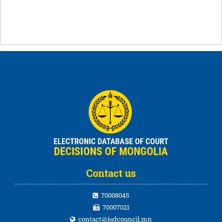
Contact us
70008045
70007021
contact@judcouncil.mn