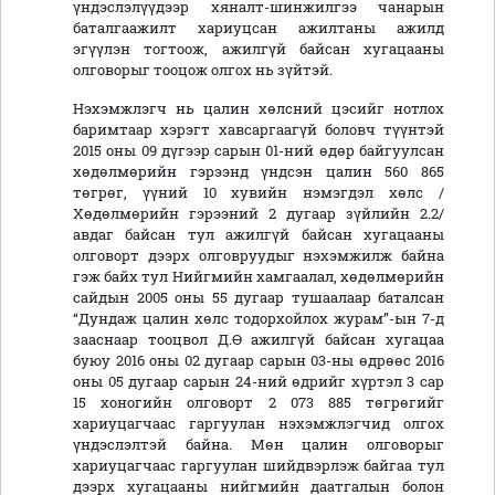
үндэслэлүүдээр хяналт-шинжилгээ чанарын
баталгаажилт хариуцсан ажилтаны ажилд
эгүүлэн тогтоож, ажилгүй байсан хугацааны
олговорыг тооцож олгох нь зүйтэй.
Нэхэмжлэгч нь цалин хөлсний цэсийг нотлох
баримтаар хэрэгт хавсаргаагүй боловч түүнтэй
2015 оны 09 дүгээр сарын 01-ний өдөр байгуулсан
хөдөлмөрийн гэрээнд үндсэн цалин 560 865
төгрөг, үүний 10 хувийн нэмэгдэл хөлс /
Хөдөлмөрийн гэрээний 2 дугаар зүйлийн 2.2/
авдаг байсан тул ажилгүй байсан хугацааны
олговорт дээрх олговруудыг нэхэмжилж байна
гэж байх тул Нийгмийн хамгаалал, хөдөлмөрийн
сайдын 2005 оны 55 дугаар тушаалаар баталсан
“Дундаж цалин хөлс тодорхойлох журам”-ын 7-д
зааснаар тооцвол Д.Ө ажилгүй байсан хугацаа
буюу 2016 оны 02 дугаар сарын 03-ны өдрөөс 2016
оны 05 дугаар сарын 24-ний өдрийг хүртэл 3 сар
15 хоногийн олговорт 2 073 885 төгрөгийг
хариуцагчаас гаргуулан нэхэмжлэгчид олгох
үндэслэлтэй байна. Мөн цалин олговорыг
хариуцагчаас гаргуулан шийдвэрлэж байгаа тул
дээрх хугацааны нийгмийн даатгалын болон