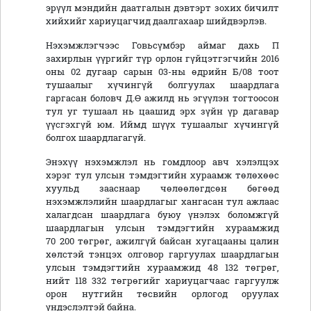
эрүүл мэндийн даатгалын дэвтэрт зохих бичилт
хийхийг хариуцагчид даалгахаар шийдвэрлэв.
Нэхэмжлэгчээс Говьсүмбэр аймаг дахь П
захирлын үүргийг түр орлон гүйцэтгэгчийн 2016
оны 02 дугаар сарын 03-ны өдрийн Б/08 тоот
тушаалыг хүчингүй болгуулах шаардлага
гаргасан боловч Д.Ө ажилд нь эгүүлэн тогтоосон
тул уг тушаал нь цаашид эрх зүйн үр дагавар
үүсгэхгүй юм. Иймд шүүх тушаалыг хүчингүй
болгох шаардлагагүй.
Энэхүү нэхэмжлэл нь гомдлоор авч хэлэлцэх
хэрэг тул улсын тэмдэгтийн хураамж төлөхөөс
хуульд зааснаар чөлөөлөгдсөн бөгөөд
нэхэмжлэлийн шаардлагыг хангасан тул ажлаас
халагдсан шаардлага буюу үнэлэх боломжгүй
шаардлагын улсын тэмдэгтийн хураамжид
70 200 төгрөг, ажилгүй байсан хугацааны цалин
хөлстэй тэнцэх олговор гаргуулах шаардлагын
улсын тэмдэгтийн хураамжид 48 132 төгрөг,
нийт 118 332 төгрөгийг хариуцагчаас гаргуулж
орон нутгийн төсвийн орлогод оруулах
үндэслэлтэй байна.