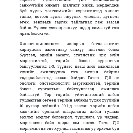
санхүүгийн хяналт, шалгалт хийж, мөрдөгдөж
буй хууль тогтоомжийн хэрэгжилтэд хяналт
тавих, дотоод аудит явуулах, үнэлэлт, дүгнэлт
өгөх, зөвлөмж гаргах тайлагнах гэж заасан
байна. Үүнээс үзэхэд санхүү надад хамаагүй гэж
ярьж болохгүй.
Хяналт-шинжилгээ чанарын баталгаажилт
хариуцсан ажилтнаар санхүү, нягтлан бодох
бүртгэл, эдийн засагч, статистик, эрх зүйч
мэргэжилтэй, төрийн болон сургалтын
байгууллагад 1-3, түүнээс дээш жил ажилласан
хүнийг ажиллуулна гэж ажлын байрны
тодорхойлолтод заасан байдаг. Гэтэл Д.Ө нь
биологи, биотехнологич мэргэжилтэй, төрийн
болон сургалтын байгууллагад ажиллаж
байгаагүй. Тэр төрийн үйлчилгээний албан
тушаалтан бөгөөд Төрийн албаны тухай хуулийн
10 дугаар зүйлийн 10.1-д заасан төрийн албан
хаагчийн ерөнхий шаардлагад албан тушаал
эрхлэх мэдлэг боловсрол, туршлага, ур чадвар,
мэргэшсэн байх явдал юм гэжээ. Гэтэл Д.Ө
мэргэжил нь энэ хуульд заасны дагуу эрхэлж буй