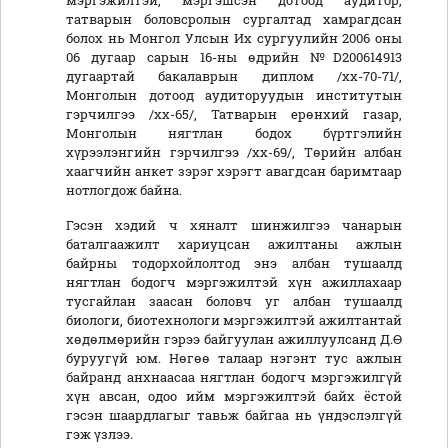
мэргэжилтэй, мэргэшсэн дотоод аудитор,
татварын боловсролын сургалтад хамрагдсан
болох нь Монгол Улсын Их сургуулийн 2006 оны
06 дугаар сарын 16-ны өдрийн №D200614913
дугаартай бакалаврын диплом /хх-70-71/,
Монголын дотоод аудиторуудын институтын
гэрчилгээ /хх-65/, Татварын ерөнхий газар,
Монголын нягтлан бодох бүртгэлийн
хүрээлэнгийн гэрчилгээ /хх-69/, Төрийн албан
хаагчийн анкет зэрэг хэрэгт авагдсан баримтаар
нотлогдож байна.
Гэсэн хэдий ч хяналт шинжилгээ чанарын
баталгаажилт хариуцсан ажилтаны ажлын
байрны тодорхойлолтод энэ албан тушаалд
нягтлан бодогч мэргэжилтэй хүн ажиллахаар
тусгайлан заасан боловч уг албан тушаалд
биологи, биотехнологи мэргэжилтэй ажилтантай
хөдөлмөрийн гэрээ байгуулан ажиллуулсанд Д.Ө
буруугүй юм. Нөгөө талаар нэгэнт тус ажлын
байранд анхнаасаа нягтлан бодогч мэргэжилгүй
хүн авсан, одоо ийм мэргэжилтэй байх ёстой
гэсэн шаардлагыг тавьж байгаа нь үндэслэлгүй
гэж үзлээ.