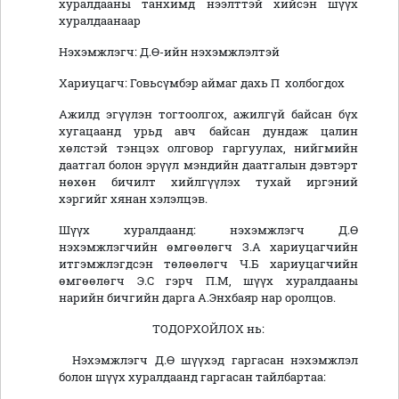
хуралдааны танхимд нээлттэй хийсэн шүүх
хуралдаанаар
Нэхэмжлэгч: Д.Ө-ийн нэхэмжлэлтэй
Хариуцагч: Говьсүмбэр аймаг дахь П холбогдох
Ажилд эгүүлэн тогтоолгох, ажилгүй байсан бүх
хугацаанд урьд авч байсан дундаж цалин
хөлстэй тэнцэх олговор гаргуулах, нийгмийн
даатгал болон эрүүл мэндийн даатгалын дэвтэрт
нөхөн бичилт хийлгүүлэх тухай иргэний
хэргийг хянан хэлэлцэв.
Шүүх хуралдаанд: нэхэмжлэгч Д.Ө
нэхэмжлэгчийн өмгөөлөгч З.А хариуцагчийн
итгэмжлэгдсэн төлөөлөгч Ч.Б хариуцагчийн
өмгөөлөгч Э.С гэрч П.М, шүүх хуралдааны
нарийн бичгийн дарга А.Энхбаяр нар оролцов.
ТОДОРХОЙЛОХ нь:
Нэхэмжлэгч Д.Ө шүүхэд гаргасан нэхэмжлэл
болон шүүх хуралдаанд гаргасан тайлбартаа: