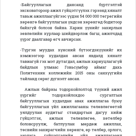
-Байгууллагын дансанд бүртгэлтэй
эксковатороор ажил гүйцэтгүүлэх гэрээнд хяналт
тавьж ажиллаагүйгээс үүдэн 54 000 000 төгрөгийн
хөрөнгө байгууллагын үндсэн хөрөнгөд бодитоор
байхгүй болсон байна. Харин үүнийг захирлын
зөвлөлийн хурлаар шийдвэрлэж багш, ажилчдад
үүрэг даалгавар өгч авчирсан.
-Түргэн муудах хүнсний бүтээгдэхүүнийг их
хэмжээгээр худалдан авсан явдалд хяналт
тавиагүй гэх мэт дутагдал, ажлын хариуцлагагүй
байдлын улмаас Говьсүмбэр аймаг дахь
Политехник коллежийн 2015 оны санхүүгийн
тайланд сөрөг дүгнэлт авсан.
Ажлын байрны тодорхойлолтод түүний ажил
үүргийг тодорхойлохдоо сургалтын
байгууллагын худалдан авах ажиллагаа буюу
байгууллагын үйл ажиллагааны төлөвлөгөөтэй
уялдуулан аудитыг стандартын дагуу хийж
гүйцэтгэх, ажлын төлөвлөгөө, хөтөлбөр
боловсруулж, батлуулан мөрдөж ажиллах,
төсвийн захирагчийн хөрөнгө, өр төлбөр, орлого,
зарлага, гүйцэтгэлийн үйл ажиллагаанд