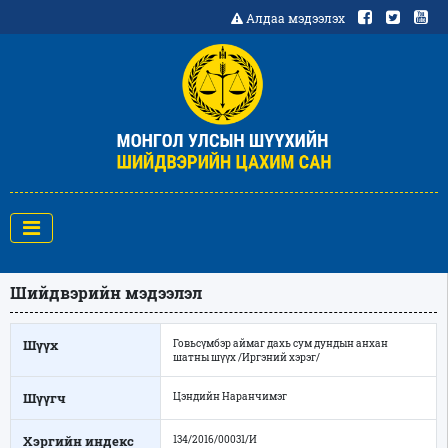
Алдаа мэдээлэх
Шийдвэрийн мэдээлэл
Шүүх
Говьсүмбэр аймаг дахь сум дундын анхан
шатны шүүх /Иргэний хэрэг/
Шүүгч
Цэндийн Наранчимэг
Хэргийн индекс
134/2016/00031/И