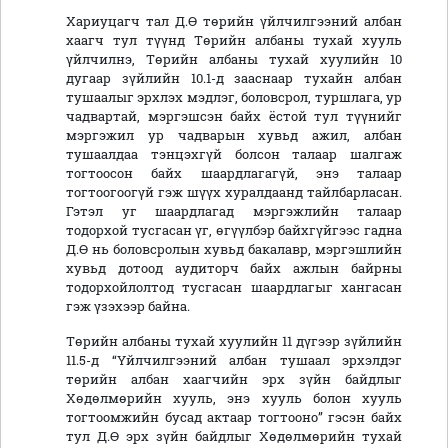
Хариуцагч тал Д.Ө төрийн үйлчилгээний албан
хаагч тул түүнд Төрийн албаны тухай хууль
үйлчилнэ, Төрийн албаны тухай хуулийн 10
дугаар зүйлийн 10.1-д зааснаар тухайн албан
тушаалыг эрхлэх мэдлэг, боловсрол, туршлага, ур
чадвартай, мэргэшсэн байх ёстой тул түүнийг
мэргэжил ур чадварын хувьд ажил, албан
тушаалдаа тэнцэхгүй болсон талаар шалгаж
тогтоосон байх шаардлагагүй, энэ талаар
тогтоогоогүй гэж шүүх хуралдаанд тайлбарласан.
Гэтэл уг шаардлагад мэргэжлийн талаар
тодорхой тусгасан үг, өгүүлбэр байхгүйгээс гадна
Д.Ө нь боловсролын хувьд бакалавр, мэргэшлийн
хувьд дотоод аудиторч байх ажлын байрны
тодорхойлолтод тусгасан шаардлагыг хангасан
гэж үзэхээр байна.
Төрийн албаны тухай хуулийн 11 дүгээр зүйлийн
11.5-д “Үйлчилгээний албан тушаал эрхэлдэг
төрийн албан хаагчийн эрх зүйн байдлыг
Хөдөлмөрийн хууль, энэ хууль болон хууль
тогтоомжийн бусад актаар тогтооно” гэсэн байх
тул Д.Ө эрх зүйн байдлыг Хөдөлмөрийн тухай