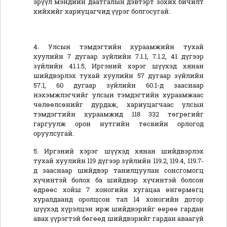
эрүүл мэндийн даатгалын дэвтэрт зохих бичилт
хийхийг хариуцагчид үүрэг болгосугай.
4. Улсын тэмдэгтийн хураамжийн тухай
хуулийн 7 дугаар зүйлийн 7.1.1, 7.1.2, 41 дүгээр
зүйлийн 41.1.5, Иргэний хэрэг шүүхэд хянан
шийдвэрлэх тухай хуулийн 57 дугаар зүйлийн
57.1, 60 дугаар зүйлийн 60.1-д зааснаар
нэхэмжлэгчийг улсын тэмдэгтийн хураамжаас
чөлөөлсөнийг дурдаж, хариуцагчаас улсын
тэмдэгтийн хураамжид 118 332 төгрөгийг
гаргуулж орон нутгийн төсвийн орлогод
оруулсугай.
5. Иргэний хэрэг шүүхэд хянан шийдвэрлэх
тухай хуулийн 119 дүгээр зүйлийн 119.2, 119.4, 119.7-
д зааснаар шийдвэр танилцуулан сонсгомогц
хүчинтэй болох ба шийдвэр хүчинтэй болсон
өдрөөс хойш 7 хоногийн хугацаа өнгөрмөгц
хуралдаанд оролцсон тал 14 хоногийн дотор
шүүхэд хүрэлцэн ирж шийдвэрийг өөрөө гардан
авах үүрэгтэй бөгөөд шийдвэрийг гардан аваагүй