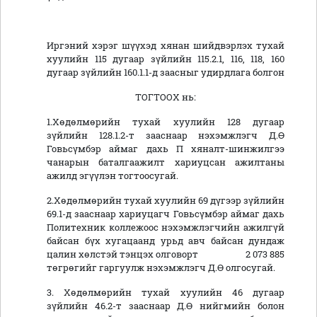
Иргэний хэрэг шүүхэд хянан шийдвэрлэх тухай
хуулийн 115 дугаар зүйлийн 115.2.1, 116, 118, 160
дугаар зүйлийн 160.1.1-д заасныг удирдлага болгон
ТОГТООХ нь:
1.Хөдөлмөрийн тухай хуулийн 128 дугаар
зүйлийн 128.1.2-т зааснаар нэхэмжлэгч Д.Ө
Говьсүмбэр аймаг дахь П хяналт-шинжилгээ
чанарын баталгаажилт хариуцсан ажилтаны
ажилд эгүүлэн тогтоосугай.
2.Хөдөлмөрийн тухай хуулийн 69 дүгээр зүйлийн
69.1-д зааснаар хариуцагч Говьсүмбэр аймаг дахь
Политехник коллежоос нэхэмжлэгчийн ажилгүй
байсан бүх хугацаанд урьд авч байсан дундаж
цалин хөлстэй тэнцэх олговорт 2 073 885
төгрөгийг гаргуулж нэхэмжлэгч Д.Ө олгосугай.
3. Хөдөлмөрийн тухай хуулийн 46 дугаар
зүйлийн 46.2-т зааснаар Д.Ө нийгмийн болон