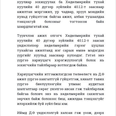
хуулиар зохицуулах ба Хөдөлмөрийн тухай
хуулийн 40 дүгээр зүйлийн 40.1.2-т зааснаар
ажилтан мэргэжил, ур чадвар, эрүүл мэндийн
хувьд гүйцэтгэж байгаа ажил, албан тушаалдаа
тэнцэхгүй болсоныг тогтоосон байх
шаардлагатай юм.
Түүнчлэн ажил олгогч Хөдөлмөрийн тухай
хуулийн 40 дүгээр зүйлийн 40.1.2-т заасан
үндэслэлээр хөдөлмөрийн гэрээг цуцлах
тухайгаа ажилтанд нэг сарын өмнө мэдэгдэх
үүргийг хуульд зааснаар хүлээдэг. Гэтэл энэ
үүргээ хариуцагч хэрэгжүүлээгүй болох нь
зохигчийн тайлбараар нотлогдож байна.
Хариуцагчийн итгэмжлэгдсэн төлөөлөгч нь Д.Ө
ажил үүргээ хангалтгүй гүйцэтгэж, хяналт тавих
үүргээ биелүүлээгүйн улмаас аудитын
шалгалтаар сөрөг үнэлгээ авсан гэж тайлбарлаж
байгаа боловч энэ нь хөдөлмөрийн сахилгын
зөрчил байж болохоос биш, ажилдаа тэнцэхгүйг
илэрхийлж буй зүйл биш юм.
Иймд Д.Ө үндэслэлгүй халсан гэж үзэж, дээрх