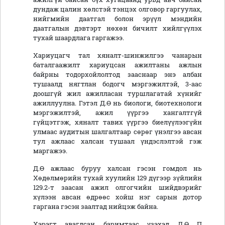
дундаж цалин хөлстэй тэнцэх олговор гаргуулах,
нийгмийн даатгал болон эрүүл мэндийн
даатгалын дэвтэрт нөхөн бичилт хийлгүүлэх
тухай шаардлага гаргажээ.
Хариуцагч тал хяналт-шинжилгээ чанарын
баталгаажилт хариуцсан ажилтаны ажлын
байрны тодорхойлолтод зааснаар энэ албан
тушаалд нягтлан бодогч мэргэжилтэй, 3-аас
доошгүй жил ажилласан туршлагатай хүнийг
ажиллуулна. Гэтэл Д.Ө нь биологи, биотехнологи
мэргэжилтэй, ажил үүргээ хангалтгүй
гүйцэтгэж, хяналт тавих үүргээ биелүүлээгүйн
улмаас аудитын шалгалтаар сөрөг үнэлгээ авсан
тул ажлаас халсан тушаал үндэслэлтэй гэж
маргажээ.
Д.Ө ажлаас буруу халсан гэсэн гомдол нь
Хөдөлмөрийн тухай хуулийн 129 дүгээр зүйлийн
129.2-т заасан ажил олгогчийн шийдвэрийг
хүлээн авсан өдрөөс хойш нэг сарын дотор
гаргана гэсэн заалтад нийцэж байна.
Хэрэгт авагдсан баримтаас үзэхэд Д.Ө П