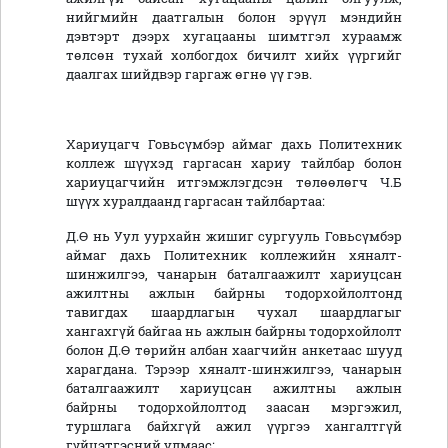
нийгмийн даатгалын болон эрүүл мэндийн
дэвтэрт дээрх хугацааны шимтгэл хураамж
төлсөн тухай холбогдох бичилт хийх үүргийг
даалгах шийдвэр гаргаж өгнө үү гэв.
Хариуцагч Говьсүмбэр аймаг дахь Политехник
коллеж шүүхэд гаргасан хариу тайлбар болон
хариуцагчийн итгэмжлэгдсэн төлөөлөгч Ч.Б
шүүх хуралдаанд гаргасан тайлбартаа:
Д.Ө нь Уул уурхайн жишиг сургууль Говьсүмбэр
аймаг дахь Политехник коллежийн хяналт-
шинжилгээ, чанарын баталгаажилт хариуцсан
ажилтны ажлын байрны тодорхойлолтонд
тавигдах шаардлагын чухал шаардлагыг
хангахгүй байгаа нь ажлын байрны тодорхойлолт
болон Д.Ө төрийн албан хаагчийн анкетаас шууд
харагдана. Тэрээр хяналт-шинжилгээ, чанарын
баталгаажилт хариуцсан ажилтны ажлын
байрны тодорхойлолтод заасан мэргэжил,
туршлага байхгүй ажил үүргээ хангалтгүй
гүйцэтгэсний улмаас: