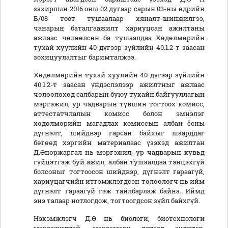
захирлын 2016 оны 02 дугаар сарын 03-ны өдрийн
Б/08 тоот тушаалаар хяналт-шинжилгээ,
чанарын баталгаажилт хариуцсан ажилтаны
ажлаас чөлөөлсөн ба тушаалдаа Хөдөлмөрийн
тухай хуулийн 40 дүгээр зүйлийн 40.1.2-т заасан
зохицуулалтыг баримталжээ.
Хөдөлмөрийн тухай хуулийн 40 дүгээр зүйлийн
40.1.2-т заасан үндэслэлээр ажилтныг ажлаас
чөлөөлөхөд салбарын буюу тухайн байгууллагын
мэргэжил, ур чадварын түвшин тогтоох комисс,
аттестатчлалын комисс болон эмнэлэг
хөдөлмөрийн магадлах комиссын албан ёсны
дүгнэлт, шийдвэр гарсан байхыг шаарддаг
бөгөөд хэргийн материалаас үзэхэд ажилтан
Д.Өнөржаргал нь мэргэжил, ур чадварын хувьд
гүйцэтгэж буй ажил, албан тушаалдаа тэнцэхгүй
болсоныг тогтоосон шийдвэр, дүгнэлт гараагүй,
хариуцагчийн итгэмжлэгдсэн төлөөлөгч нь ийм
дүгнэлт гараагүй гэж тайлбарлаж байна. Иймд
энэ талаар нотлогдож, тогтоогдсон зүйл байхгүй.
Нэхэмжлэгч Д.Ө нь биологи, биотехнологи