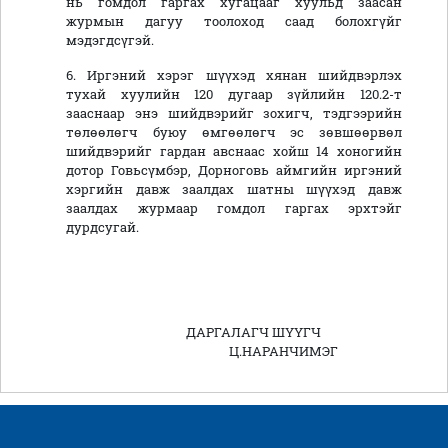
нь гомдол гаргах хугацааг хуульд заасан
журмын дагуу тоолоход саад болохгүйг
мэдэгдсүгэй.
6. Иргэний хэрэг шүүхэд хянан шийдвэрлэх
тухай хуулийн 120 дугаар зүйлийн 120.2-т
зааснаар энэ шийдвэрийг зохигч, тэдгээрийн
төлөөлөгч буюу өмгөөлөгч эс зөвшөөрвөл
шийдвэрийг гардан авснаас хойш 14 хоногийн
дотор Говьсүмбэр, Дорноговь аймгийн иргэний
хэргийн давж заалдах шатны шүүхэд давж
заалдах журмаар гомдол гаргах эрхтэйг
дурдсугай.
ДАРГАЛАГЧ ШҮҮГЧ
Ц.НАРАНЧИМЭГ