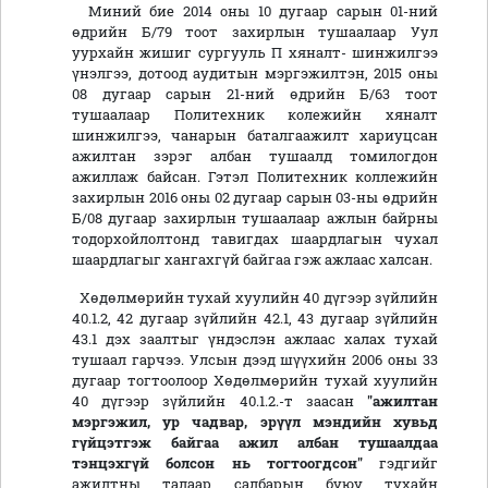
Миний бие 2014 оны 10 дугаар сарын 01-ний
өдрийн Б/79 тоот захирлын тушаалаар Уул
уурхайн жишиг сургууль П хяналт- шинжилгээ
үнэлгээ, дотоод аудитын мэргэжилтэн, 2015 оны
08 дугаар сарын 21-ний өдрийн Б/63 тоот
тушаалаар Политехник колежийн хяналт
шинжилгээ, чанарын баталгаажилт хариуцсан
ажилтан зэрэг албан тушаалд томилогдон
ажиллаж байсан. Гэтэл Политехник коллежийн
захирлын 2016 оны 02 дугаар сарын 03-ны өдрийн
Б/08 дугаар захирлын тушаалаар ажлын байрны
тодорхойлолтонд тавигдах шаардлагын чухал
шаардлагыг хангахгүй байгаа гэж ажлаас халсан.
Хөдөлмөрийн тухай хуулийн 40 дүгээр зүйлийн
40.1.2, 42 дугаар зүйлийн 42.1, 43 дугаар зүйлийн
43.1 дэх заалтыг үндэслэн ажлаас халах тухай
тушаал гарчээ. Улсын дээд шүүхийн 2006 оны 33
дугаар тогтоолоор Хөдөлмөрийн тухай хуулийн
40 дүгээр зүйлийн 40.1.2.-т заасан
"ажилтан
мэргэжил, ур чадвар, эрүүл мэндийн хувьд
гүйцэтгэж байгаа ажил албан тушаалдаа
тэнцэхгүй болсон нь тогтоогдсон"
гэдгийг
ажилтны талаар салбарын буюу тухайн