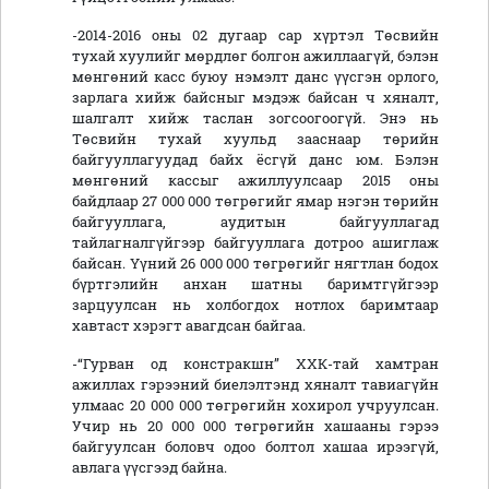
-2014-2016 оны 02 дугаар сар хүртэл Төсвийн
тухай хуулийг мөрдлөг болгон ажиллаагүй, бэлэн
мөнгөний касс буюу нэмэлт данс үүсгэн орлого,
зарлага хийж байсныг мэдэж байсан ч хяналт,
шалгалт хийж таслан зогсоогоогүй. Энэ нь
Төсвийн тухай хуульд зааснаар төрийн
байгууллагуудад байх ёсгүй данс юм. Бэлэн
мөнгөний кассыг ажиллуулсаар 2015 оны
байдлаар 27 000 000 төгрөгийг ямар нэгэн төрийн
байгууллага, аудитын байгууллагад
тайлагналгүйгээр байгууллага дотроо ашиглаж
байсан. Үүний 26 000 000 төгрөгийг нягтлан бодох
бүртгэлийн анхан шатны баримтгүйгээр
зарцуулсан нь холбогдох нотлох баримтаар
хавтаст хэрэгт авагдсан байгаа.
-“Гурван од констракшн” ХХК-тай хамтран
ажиллах гэрээний биелэлтэнд хяналт тавиагүйн
улмаас 20 000 000 төгрөгийн хохирол учруулсан.
Учир нь 20 000 000 төгрөгийн хашааны гэрээ
байгуулсан боловч одоо болтол хашаа ирээгүй,
авлага үүсгээд байна.