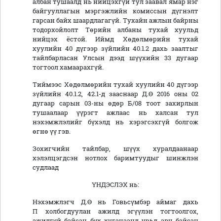
албан тушаалд нь нийцэхгүй тул заавал ямар нэг
байгууллагын мэргэжлийн комиссын дүгнэлт
гарсан байх шаардлагагүй. Тухайн ажлын байрны
тодорхойлолт Төрийн албаны тухай хуульд
нийцэх ёстой. Иймд Хөдөлмөрийн тухай
хуулийн 40 дүгээр зүйлийн 40.1.2 дахь заалтыг
тайлбарласан Улсын дээд шүүхийн 33 дугаар
тогтоол хамаарахгүй.
Тиймээс Хөдөлмөрийн тухай хуулийн 40 дүгээр
зүйлийн 40.1.2, 42.1-д зааснаар Д.Ө 2016 оны 02
дугаар сарын 03-ны өдөр Б/08 тоот захирлын
тушаалаар үүрэгт ажлаас нь халсан тул
нэхэмжлэлийг бүхэлд нь хэрэгсэхгүй болгож
өгнө үү гэв.
Зохигчийн тайлбар, шүүх хуралдаанаар
хэлэлцэгдсэн нотлох баримтуудыг шинжлэн
судлаад
ҮНДЭСЛЭХ нь:
Нэхэмжлэгч Д.Ө нь Говьсүмбэр аймаг дахь
П холбогдуулан ажилд эгүүлэн тогтоолгох,
ажилгүй байсан бүх хугацаанд урьд авч байсан