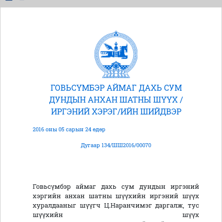
ГОВЬСҮМБЭР АЙМАГ ДАХЬ СУМ
ДУНДЫН АНХАН ШАТНЫ ШҮҮХ /
ИРГЭНИЙ ХЭРЭГ/ИЙН ШИЙДВЭР
2016 оны 05 сарын 24 өдөр
Дугаар 134/ШШ2016/00070
Говьсүмбэр аймаг дахь сум дундын иргэний
хэргийн анхан шатны шүүхийн иргэний шүүх
хуралдааныг шүүгч Ц.Наранчимэг даргалж, тус
шүүхийн шүүх