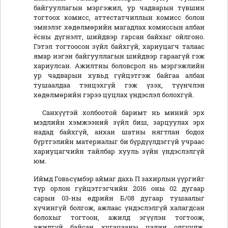
байгууллагын мэргэжил, ур чадварын түвшин
тогтоох комисс, аттестатчиллын комисс болон
эмнэлэг хөдөлмөрийн магадлах комиссын албан
ёсны дүгнэлт, шийдвэр гарсан байхыг ойлгоно.
Гэтэл тогтоосон зүйл байхгүй, хариуцагч талаас
ямар нэгэн байгууллагын шийдвэр гараагүй гэж
хариулсан. Ажилтны боловсрол нь мэргэжлийн
ур чадварын хувьд гүйцэтгэж байгаа албан
тушаалдаа тэнцэхгүй гэж үзэх, түүнчлэн
хөдөлмөрийн гэрээ цуцлах үндэслэл болохгүй.
Санхүүтэй холбоотой баримт нь миний эрх
мэдлийн хэмжээний зүйл биш, зарцуулах эрх
надад байхгүй, анхан шатны нягтлан бодох
бүртгэлийн материалыг би бүрдүүлдэггүй учраас
хариуцагчийн тайлбар хууль зүйн үндэслэлгүй
юм.
Иймд Говьсүмбэр аймаг дахь П захирлын үүргийг
түр орлон гүйцэтгэгчийн 2016 оны 02 дугаар
сарын 03-ны өдрийн Б/08 дугаар тушаалыг
хүчингүй болгож, ажлаас үндэслэлгүй халагдсан
болохыг тогтоон, ажилд эгүүлэн тогтоож,
ажилгүй байсан хугацааны цалин олгуулж,