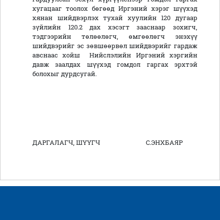
хугацааг тоолох бөгөөд Иргэний хэрэг шүүхэд
хянан шийдвэрлэх тухай хуулийн 120 дугаар
зүйлийн 120.2 дах хэсэгт зааснаар зохигч,
тэдгээрийн төлөөлөгч, өмгөөлөгч энэхүү
шийдвэрийг эс зөвшөөрвөл шийдвэрийг гардаж
авснаас хойш Нийслэлийн Иргэний хэргийн
давж заалдах шүүхэд гомдол гаргах эрхтэй
болохыг дурдсугай.
ДАРГАЛАГЧ, ШҮҮГЧ С.ЭНХБАЯР