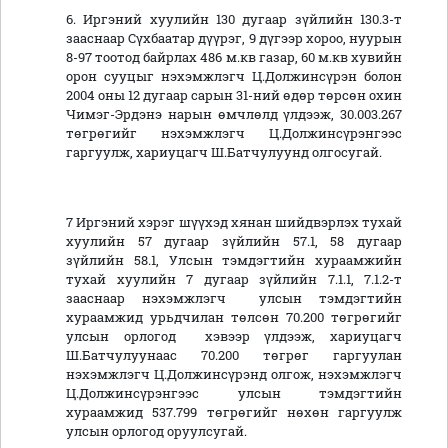
6. Иргэний хуулийн 130 дугаар зүйлийн 130.3-т
зааснаар Сүхбаатар дүүрэг, 9 дүгээр хороо, нуурын
8-97 тоотод байрлах 486 м.кв газар, 60 м.кв хувийн
орон сууцыг нэхэмжлэгч Ц.Должинсүрэн болон
2004 оны 12 дугаар сарын 31-ний өдөр төрсөн охин
Чимэг-Эрдэнэ нарын өмчлөлд үлдээж, 30.003.267
төгрөгийг нэхэмжлэгч Ц.Должинсүрэнгээс
гаргуулж, хариуцагч Ш.Батчулуунд олгосугай.
7 Иргэний хэрэг шүүхэд хянан шийдвэрлэх тухай
хуулийн 57 дугаар зүйлийн 57.1, 58 дугаар
зүйлийн 58.1, Улсын тэмдэгтийн хураамжийн
тухай хуулийн 7 дугаар зүйлийн 7.1.1, 7.1.2-т
зааснаар нэхэмжлэгч улсын тэмдэгтийн
хураамжид урьдчилан төлсөн 70.200 төгрөгийг
улсын орлогод хэвээр үлдээж, хариуцагч
Ш.Батчулуунаас 70.200 төгрөг гаргуулан
нэхэмжлэгч Ц.Должинсүрэнд олгож, нэхэмжлэгч
Ц.Должинсүрэнгээс улсын тэмдэгтийн
хураамжид 537.799 төгрөгийг нөхөн гаргуулж
улсын орлогод оруулсугай.