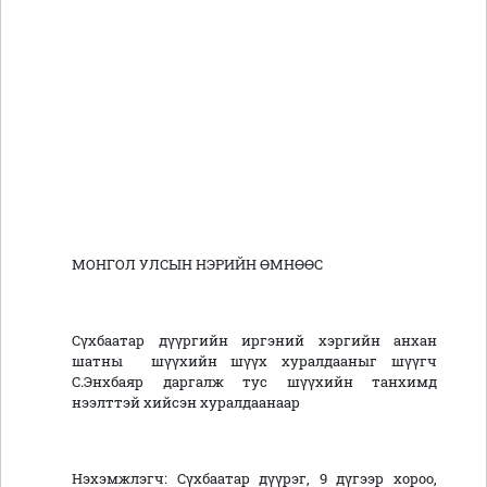
МОНГОЛ УЛСЫН НЭРИЙН ӨМНӨӨС
Сүхбаатар дүүргийн иргэний хэргийн анхан
шатны шүүхийн шүүх хуралдааныг шүүгч
С.Энхбаяр даргалж тус шүүхийн танхимд
нээлттэй хийсэн хуралдаанаар
Нэхэмжлэгч: Сүхбаатар дүүрэг, 9 дүгээр хороо,