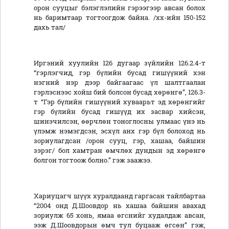
орон сууцыг бэлэглэлийн гэрээгээр авсан болох
нь баримтаар тогтоогдож байна. /хх-ийн 150-152
дахь тал/
Иргэний хуулийн 126 дугаар зүйлийн 126.2.4-т
“гэрлэгчид, гэр бүлийн бусад гишүүний хэн
нэгний нэр дээр байгаагаас үл шалтгаалан
гэрлэснээс хойш бий болсон бусад хөрөнгө”, 126.3-
т “Гэр бүлийн гишүүний хуваарьт эд хөрөнгийг
гэр бүлийн бусад гишүүд их засвар хийсэн,
шинэчилсэн, өөрчлөн тоноглосны улмаас үнэ нь
үлэмж нэмэгдсэн, эсхүл анх гэр бүл болоход нь
зориулагдсан /орон сууц, гэр, хашаа, байшин
зэрэг/ бол хамтран өмчлөх дундын эд хөрөнгө
болгон тогтоож болно.” гэж заажээ.
Хариуцагч шүүх хуралдаанд гаргасан тайлбартаа
“2004 онд Д.Шоовдор нь хашаа байшин авахад
зориулж 65 хонь, ямаа өгснийг худалдаж авсан,
ээж Д.Шоовдорын өмч тул буцааж өгсөн” гэж,