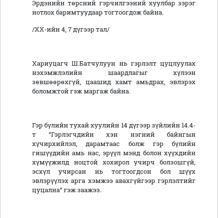
Эрдэнийн төрсний гэрчилгээний хуулбар зэрэг
нотлох баримтуудаар тогтоогдож байна.
/ХХ-ийн 4, 7 дүгээр тал/
Хариуцагч Ш.Батчулуун нь гэрлэлт цуцлуулах
нэхэмжлэлийн шаардлагыг хүлээн
зөвшөөрөхгүй, цаашид хамт амьдрах, эвлэрэх
боломжтой гэж маргаж байна.
Гэр бүлийн тухай хуулийн 14 дүгээр зүйлийн 14.4-
т “Гэрлэгчдийн хэн нэгний байнгын
хүчирхийлэл, дарамтаас болж гэр бүлийн
гишүүдийн амь нас, эрүүл мэнд болон хүүхдийн
хүмүүжилд ноцтой хохирол учирч болзошгүй,
эсхүл учирсан нь тогтоогдсон бол шүүх
эвлэрүүлэх арга хэмжээ авахгүйгээр гэрлэлтийг
цуцална“ гэж заажээ.