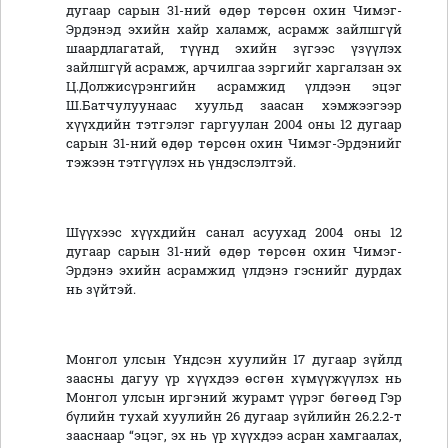
дугаар сарын 31-ний өдөр төрсөн охин Чимэг-
Эрдэнэд эхийн хайр халамж, асрамж зайлшгүй
шаардлагатай, түүнд эхийн зүгээс үзүүлэх
зайлшгүй асрамж, арчилгаа зэргийг харгалзан эх
Ц.Должисүрэнгийн асрамжид үлдээн эцэг
Ш.Батчулуунаас хуульд заасан хэмжээгээр
хүүхдийн тэтгэлэг гаргуулан 2004 оны 12 дугаар
сарын 31-ний өдөр төрсөн охин Чимэг-Эрдэнийг
тэжээн тэтгүүлэх нь үндэслэлтэй.
Шүүхээс хүүхдийн санал асуухад 2004 оны 12
дугаар сарын 31-ний өдөр төрсөн охин Чимэг-
Эрдэнэ эхийн асрамжид үлдэнэ гэснийг дурдах
нь зүйтэй.
Монгол улсын Үндсэн хуулийн 17 дугаар зүйлд
заасны дагуу үр хүүхдээ өсгөн хүмүүжүүлэх нь
Монгол улсын иргэний журамт үүрэг бөгөөд Гэр
бүлийн тухай хуулийн 26 дугаар зүйлийн 26.2.2-т
зааснаар “эцэг, эх нь үр хүүхдээ асран хамгаалах,