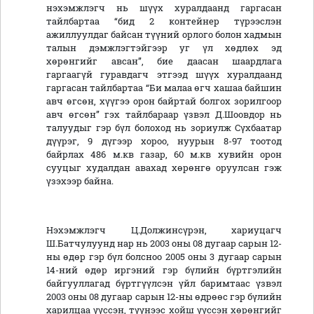
нэхэмжлэгч нь шүүх хуралдаанд гаргасан
тайлбартаа “бид 2 контейнер түрээслэн
ажиллуулдаг байсан түүний орлого болон хадмын
талын дэмжлэгтэйгээр уг үл хөдлөх эд
хөрөнгийг авсан”, бие даасан шаардлага
гаргаагүй гуравдагч этгээд шүүх хуралдаанд
гаргасан тайлбартаа “Би малаа өгч хашаа байшин
авч өгсөн, хүүгээ орон байртай болгох зорилгоор
авч өгсөн” гэх тайлбараар үзвэл Д.Шоовдор нь
талуудыг гэр бүл болоход нь зориулж Сүхбаатар
дүүрэг, 9 дүгээр хороо, нуурын 8-97 тоотод
байрлах 486 м.кв газар, 60 м.кв хувийн орон
сууцыг худалдан авахад хөрөнгө оруулсан гэж
үзэхээр байна.
Нэхэмжлэгч Ц.Должинсүрэн, хариуцагч
Ш.Батчулуунд нар нь 2003 оны 08 дугаар сарын 12-
ны өдөр гэр бүл болсноо 2005 оны 3 дугаар сарын
14-ний өдөр иргэний гэр бүлийн бүртгэлийн
байгууллагад бүртгүүлсэн үйл баримтаас үзвэл
2003 оны 08 дугаар сарын 12-ны өдрөөс гэр бүлийн
харилцаа үүссэн, түүнээс хойш үүссэн хөрөнгийг