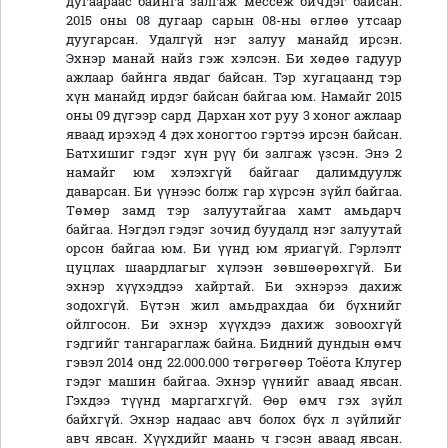
дугаараас байнга залгаж мессеж бичдэг байсан.
2015 оны 08 дугаар сарын 08-ны өглөө утсаар
дуугарсан. Удалгүй нэг залуу манайд ирсэн.
Эхнэр манай найз гэж хэлсэн. Би хөдөө гадуур
ажлаар байнга явдаг байсан. Тэр хугацаанд тэр
хүн манайд ирдэг байсан байгаа юм. Намайг 2015
оны 09 дүгээр сард Дархан хот руу 3 хоног ажлаар
яваад ирэхэд 4 дэх хоногтоо гэртээ ирсэн байсан.
Батхишиг гэдэг хүн рүү би залгаж үзсэн. Энэ 2
намайг юм хэлэхгүй байгааг далимдуулж
даварсан. Би үүнээс болж гар хүрсэн зүйл байгаа.
Төмөр замд тэр залуутайгаа хамт амьдарч
байгаа. Нэгдэл гэдэг зочид буудалд нэг залуутай
орсон байгаа юм. Би үүнд юм яриагүй. Гэрлэлт
цуцлах шаардлагыг хүлээн зөвшөөрөхгүй. Би
эхнэр хүүхэддээ хайртай. Би эхнэрээ дахиж
зодохгүй. Бүтэн жил амьдрахдаа би бүхнийг
ойлгосон. Би эхнэр хүүхдээ дахиж зовоохгүй
гэдгийг тангараглаж байна. Бидний дундын өмч
гэвэл 2014 онд 22.000.000 төгрөгөөр Тоёота Клугер
гэдэг машин байгаа. Эхнэр үүнийг аваад явсан.
Гэхдээ түүнд маргагхгүй. Өөр өмч гэх зүйл
байхгүй. Эхнэр надаас авч болох бүх л зүйлийг
авч явсан. Хүүхдийг маань ч гэсэн аваад явсан.