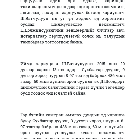
зарцуулах адил эрх эдэлж, харилцан
тохиролцсоны үндсэн дээр эд хөрөнгөө эзэмшиж,
ашиглаж, захиран зарцуулах бөгөөд хариуцагч
Ш.Батчулуун нь уг үл хөдлөх эд хөрөнгийг
бусдад шилжүүлэхдээ нэхэмжлэгч
Ц.Должинсүрэнгийн зөвшөөрлийг бичгээр авч,
нотариатаар гэрчлүүлээгүй болох нь талуудын
тайлбараар тогтоогдож байна.
Иймд хариуцагч Ш.Батчулууны 2015 оны 10
дугаар сарын 13-ны өдөр Сүхбаатар дүүрэг, 9
дүгээр хороо, нуурын 8-97 тоотод байрлах 486 м.кв
газар, 60 м.кв хувийн орон сууцыг эх Д.Шоовдорт
шилжүүлсэн бэлэглэлийн гэрээг хүчин төгөлдөр
бусд тооцох үндэслэлтэй байна.
Гэр бүлийн хамтран өмчлөх дундын эд хөрөнгө
буюу Сүхбаатар дүүрэг, 9 дүгээр хороо, нуурын 8-
97 тоотод байрлах 486 м.кв газар, 60 м.кв хувийн
орон сууцыг үнэлүүлэх хүсэлт нэхэмжлэгч
гаргасныг хүлээн авч шинжээчээр хөрөнгийн