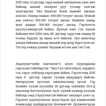
2015 оны 12 дугаар сард манай ажлынхан заал авч
байхад манай захирал руу утсаар залгаж
хашгирсан. Энэ бүхнээс болж намайг ажлаас
халсан. Намар надаас 400.000 төгрөг авсан. Манай
аав ээжээс 300.000 төгрөг авсан. Ноднин хавар
мөн надаас 300.000 төгрөг авсан. Гэрлэлтээ
цуцлуулмааргүй байна. Дунын өмч гэх хашаа
байшин бол 2004 оны 08 дугаар сард ээж надад 65
тооны бүдүүн эр ямаа өгч байсан. Энэ мөнгөөр
хашаа байшин аваад миний нэр дээр бүртгүүлсэн.
Тэгээд ээжид үүнийг буцааж өгсөн юм гэв.”гэв.
Хариуцагчийн өмгөөлөгч шүүх хуралдаанд
гаргасан тайлбартаа: “Энэ 2 үл ойлголцол, хардалт
гэх зэрэг зүйлүүд харагдаж байна. Гэрлэгчид 2015
оны 9 дүгээр сараас тусдаа амьрдарч байгаа.
Эвлэрүүлэн зуучлах ажиллагаанд орсон. Гэр
бүлийн тухай хуулийн 26 дугаар зүйлийн 26.6-д
зааснаар Батчулууныг эцэг хүний хувиар уулзаж
байхад саад учруулахгүй байхыг анхаарч үзнэ үү.
Гэрлэлт цуцлуулахыг шүүх бүрэн эрх хэмжээний
хэмжээнд шийдвэрлэх боломжтой. Должинсүрэн