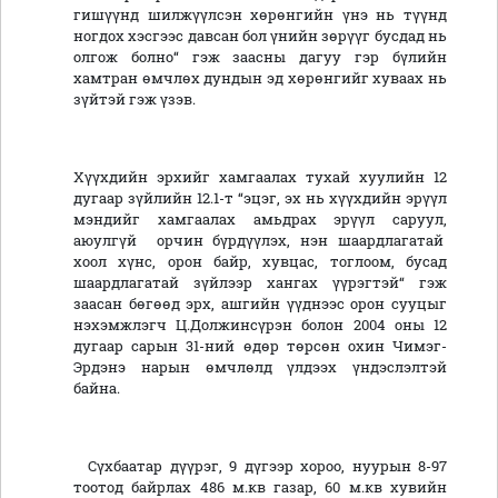
гишүүнд шилжүүлсэн хөрөнгийн үнэ нь түүнд
ногдох хэсгээс давсан бол үнийн зөрүүг бусдад нь
олгож болно“ гэж заасны дагуу гэр бүлийн
хамтран өмчлөх дундын эд хөрөнгийг хуваах нь
зүйтэй гэж үзэв.
Хүүхдийн эрхийг хамгаалах тухай хуулийн 12
дугаар зүйлийн 12.1-т “эцэг, эх нь хүүхдийн эрүүл
мэндийг хамгаалах амьдрах эрүүл саруул,
аюулгүй орчин бүрдүүлэх, нэн шаардлагатай
хоол хүнс, орон байр, хувцас, тоглоом, бусад
шаардлагатай зүйлээр хангах үүрэгтэй“ гэж
заасан бөгөөд эрх, ашгийн үүднээс орон сууцыг
нэхэмжлэгч Ц.Должинсүрэн болон 2004 оны 12
дугаар сарын 31-ний өдөр төрсөн охин Чимэг-
Эрдэнэ нарын өмчлөлд үлдээх үндэслэлтэй
байна.
Сүхбаатар дүүрэг, 9 дүгээр хороо, нуурын 8-97
тоотод байрлах 486 м.кв газар, 60 м.кв хувийн