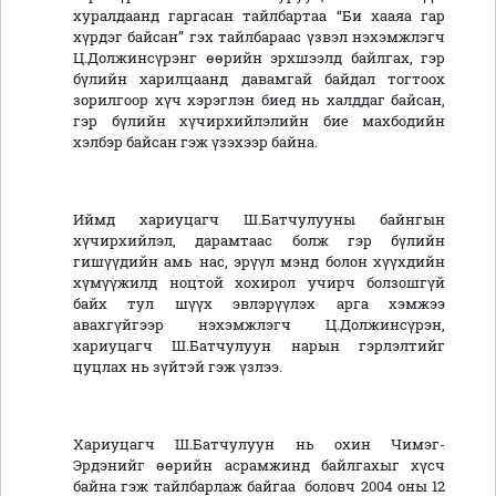
хуралдаанд гаргасан тайлбартаа “Би хааяа гар
хүрдэг байсан” гэх тайлбараас үзвэл нэхэмжлэгч
Ц.Должинсүрэнг өөрийн эрхшээлд байлгах, гэр
бүлийн харилцаанд давамгай байдал тогтоох
зорилгоор хүч хэрэглэн биед нь халддаг байсан,
гэр бүлийн хүчирхийлэлийн бие махбодийн
хэлбэр байсан гэж үзэхээр байна.
Иймд хариуцагч Ш.Батчулууны байнгын
хүчирхийлэл, дарамтаас болж гэр бүлийн
гишүүдийн амь нас, эрүүл мэнд болон хүүхдийн
хүмүүжилд ноцтой хохирол учирч болзошгүй
байх тул шүүх эвлэрүүлэх арга хэмжээ
авахгүйгээр нэхэмжлэгч Ц.Должинсүрэн,
хариуцагч Ш.Батчулуун нарын гэрлэлтийг
цуцлах нь зүйтэй гэж үзлээ.
Хариуцагч Ш.Батчулуун нь охин Чимэг-
Эрдэнийг өөрийн асрамжинд байлгахыг хүсч
байна гэж тайлбарлаж байгаа боловч 2004 оны 12