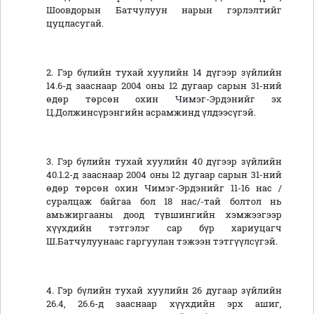
Шоовдорын Батчулуун нарын гэрлэлтийг
цуцласугай.
2. Гэр бүлийн тухай хуулийн 14 дүгээр зүйлийн
14.6-д зааснаар 2004 оны 12 дугаар сарын 31-ний
өдөр төрсөн охин Чимэг-Эрдэнийг эх
Ц.Должинсүрэнгийн асрамжинд үлдээсүгэй.
3. Гэр бүлийн тухай хуулийн 40 дүгээр зүйлийн
40.1.2-д зааснаар 2004 оны 12 дугаар сарын 31-ний
өдөр төрсөн охин Чимэг-Эрдэнийг 11-16 нас /
суралцаж байгаа бол 18 нас/-тай болтол нь
амьжиргааны доод түвшингийн хэмжээгээр
хүүхдийн тэтгэлэг сар бүр хариуцагч
Ш.Батчулуунаас гаргуулан тэжээн тэтгүүлсүгэй.
4. Гэр бүлийн тухай хуулийн 26 дугаар зүйлийн
26.4, 26.6-д зааснаар хүүхдийн эрх ашиг,