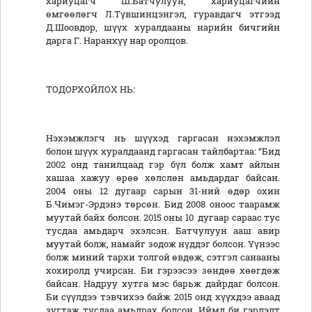
хариуцагч Ш.Батчулуун, хариуцагчийн
өмгөөлөгч Л.Түвшинцэнгэл, гуравдагч этгээд
Д.Шоовдор, шүүх хуралдааны нарийн бичгийн
дарга Г. Наранхүү нар оролцов.
ТОДОРХОЙЛОХ НЬ:
Нэхэмжлэгч нь шүүхэд гаргасан нэхэмжлэл
болон шүүх хуралдаанд гаргасан тайлбартаа: “Бид
2002 онд танилцаад гэр бүл болж хамт айлын
хашаа хажуу өрөө хөлслөн амьдардаг байсан.
2004 оны 12 дугаар сарын 31-ний өдөр охин
Б.Чимэг-Эрдэнэ төрсөн. Бид 2008 оноос таарамж
муутай байх болсон. 2015 оны 10 дугаар сараас тус
тусдаа амьдарч эхэлсэн. Батчулуун ааш авир
муутай болж, намайг зодож нүддэг болсон. Үүнээс
болж миний тархи толгой өвдөж, сэтгэл санааны
хохиролд учирсан. Би гэрээсээ зөндөө хөөгдөж
байсан. Надруу хутга мэс барьж дайрдаг болсон.
Би сүүлдээ тэвчихээ байж 2015 онд хүүхдээ аваад
зугтаж тусдаа амьдрах болсон. Иймд би гэрлэлт