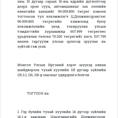
оны 10 дугаар сарын 16-ны өдрийн дүгнэлтээр
дээрх орон сууц, автомашиныг зах зээлийн
өнөөгийн ханшийг 90.009.800 төгрөг хэмээн
тогтоосон тул нэхэмжлэгч Ц.Должинсүрэнгээс
90.009.800 төгрөгийн хэмжээнд буюу
нэхэмжлэлийн үнэд тохируулан улсын
тэмдэгтийн хураамжид 607.999 төгрөгөөс
урьдчилан төлсөн 70.200 төгрөгийг хасч, 537.799
нөхөн гаргуулж улсын орлогод оруулах нь
зүйтэй гэж үзэв.
Монгол Улсын Иргэний хэрэг шүүхэд хянан
шийдвэрлэх тухай хуулийн 115 дугаар зүйлийн
115.2.1, 116, 118-д заасныг удирдлага болгон
ТОГТООХ нь:
1. Гэр бүлийн тухай хуулийн 14 дүгээр зүйлийн
14.1-д зааснаар Цэцэгмаагийн Должинсүрэн,