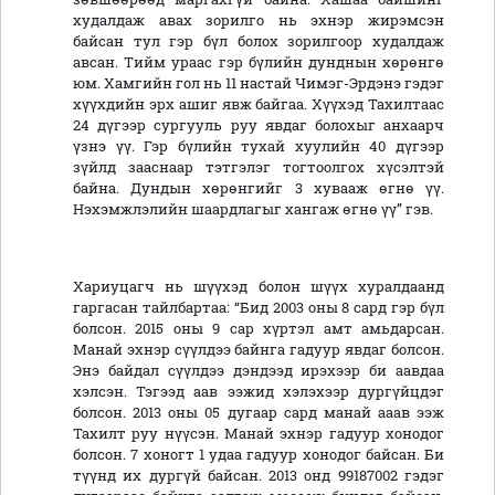
худалдаж авах зорилго нь эхнэр жирэмсэн
байсан тул гэр бүл болох зорилгоор худалдаж
авсан. Тийм ураас гэр бүлийн дунднын хөрөнгө
юм. Хамгийн гол нь 11 настай Чимэг-Эрдэнэ гэдэг
хүүхдийн эрх ашиг явж байгаа. Хүүхэд Тахилтаас
24 дүгээр сургууль руу явдаг болохыг анхаарч
үзнэ үү. Гэр бүлийн тухай хуулийн 40 дүгээр
зүйлд зааснаар тэтгэлэг тогтоолгох хүсэлтэй
байна. Дундын хөрөнгийг 3 хувааж өгнө үү.
Нэхэмжлэлийн шаардлагыг хангаж өгнө үү” гэв.
Хариуцагч нь шүүхэд болон шүүх хуралдаанд
гаргасан тайлбартаа: “Бид 2003 оны 8 сард гэр бүл
болсон. 2015 оны 9 сар хүртэл амт амьдарсан.
Манай эхнэр сүүлдээ байнга гадуур явдаг болсон.
Энэ байдал сүүлдээ дэндээд ирэхээр би аавдаа
хэлсэн. Тэгээд аав ээжид хэлэхээр дургүйцдэг
болсон. 2013 оны 05 дугаар сард манай ааав ээж
Тахилт руу нүүсэн. Манай эхнэр гадуур хонодог
болсон. 7 хоногт 1 удаа гадуур хонодог байсан. Би
түүнд их дургүй байсан. 2013 онд 99187002 гэдэг