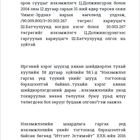
орон сууцыг нэхэмжлэгч Ц.Должинсүрэн болон
2004 оны 12 дугаар сарын 31-ний өдөр төрсөн охин
Чимэг-Эрдэнэ нарын өмчлөлд үлдээж,
/90.009.800/3=30.003.267 төгрөг/ хариуцагч
Ш.Батчулуунд ногдох хэсэг болох 30.003.267
төгрөгийг нэхэмжлэгч Ц.Должинсүрэнгээс
гаргуулан хариуцагч Ш.Батчулуунд олгох нь
зүйтэй.
Иргэний хэрэг шүүхэд хянан шийдвэрлэх тухай
хуулийн 58 дугаар зүйлийн 58.1-д “Нэхэмжлэл
гаргах үед түүний үнийг шууд тогтооход
бэрхшээлтэй байвал…тухайн хэрэг хянан
шийдвэрлэгдсэний дараа …нэхэмжлэлийн үнэд
тохируулан нөхөн төлүүлэх буюу урьд илүү
төлөгдсөн бол зөрүүг буцааж олгоно“гэж заажээ.
Нэхэмжлэлийн шаардлага гаргах үед
нэхэмжлэлийн үнийг тогтооход бэрхшээлтэй
байсан бөгөөд “Итгэлт Эстимэйт” ХХК-ийн 2016