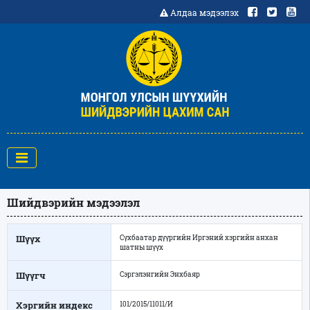
Алдаа мэдээлэх
Шийдвэрийн мэдээлэл
Шүүх
Сүхбаатар дүүргийн Иргэний хэргийн анхан
шатны шүүх
Шүүгч
Сэргэлэнгийн Энхбаяр
Хэргийн индекс
101/2015/11011/И