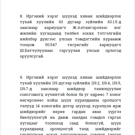
8. Иргэний хэрэг шүүхэд хянан шийдвэрлэх
тухай хуулийн 63 дугаар зүйлийн 63.1.5-д
зааснаар хариуцагч Ж.Алтангэрэлээс нэг
жилийн хугацаанд төлбөл зохих тэтгэлгийн
нийлбэр дүнгээс улсын тэмдэгтийн хураамж
тооцож 50.547 төгрөгийг хариуцагч
Ш.Батчулуунаас гаргуулан улсын орлогод
оруулсугай.
9. Иргэний хэрэг шүүхэд хянан шийдвэрлэх
тухай хуулийн 119 дүгээр зүйлийн 119.2, 119.4, 119.5,
119.7-д зааснаар шийдвэр танилцуулан
сонсгомогц хүчинтэй болох ба уг өдрөөс 7 хоног
өнгөрснөөс хойш шүүх хуралдааны оролцогч
талууд 14 хоногийн дотор шүүхэд хүрэлцэн ирж
шийдвэрийг өөрөө гардан авах үүргээ
биелүүлээгүй нь давж заалдах гомдол гаргах
хугацааг тоолоход саад болохгүй, шүүх
хуралдаанд оролцоогүй талд шийдвэрийг
гардуулсан эсхүл хүргүүлснээр гомдол гаргах