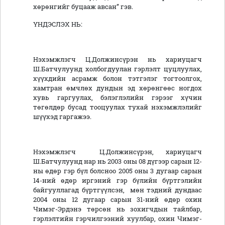
хөрөнгийг буцааж авсан” гэв.
ҮНДЭСЛЭХ НЬ:
Нэхэмжлэгч Ц.Должинсүрэн нь хариуцагч
Ш.Батчулуунд холбогдуулан гэрлэлт цуцлуулах,
хүүхдийн асрамж болон тэтгэлэг тогтоолгох,
хамтран өмчлөх дундын эд хөрөнгөөс ногдох
хувь гаргуулах, бэлэглэлийн гэрээг хүчин
төгөлдөр бусад тооцуулах тухай нэхэмжлэлийг
шүүхэд гаргажээ.
Нэхэмжлэгч Ц.Должинсүрэн, хариуцагч
Ш.Батчулуунд нар нь 2003 оны 08 дүгээр сарын 12-
ны өдөр гэр бүл болсноо 2005 оны 3 дугаар сарын
14-ний өдөр иргэний гэр бүлийн бүртгэлийн
байгууллагад бүртгүүлсэн, мөн тэдний дундаас
2004 оны 12 дугаар сарын 31-ний өдөр охин
Чимэг-Эрдэнэ төрсөн нь зохигчдын тайлбар,
гэрлэлтийн гэрчилгээний хуулбар, охин Чимэг-