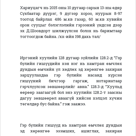
Хариуцагч нь 2015 оны 10 дугаар сарын 13-ны өдөр
Сүхбаатар дүүрэг, 9 дүгээр хороо, нуурын 8-97
тоотод байрлах 486 м.кв газар, 60 м.кв хувийн
орон сууцыг бэлэглэлийн гэрээний үндсэн дээр
эх Д.Шоовдорт шилжүүлсэн болох нь баримтаар
тогтоогдож байна. /хх-ийн 198 дахь тал/
Иргэний хуулийн 128 дугаар зүйлийн 128.2-д “Гэр
бүлийн гишүүдийн хэн нэг нь хамтран өмчлөх
дундын өмчийн үл хөдлөх эд хөрөнгөө захиран
зарцуулахдаа гэр бүлийн насанд хүрсэн
гишүүний бичгээр гаргаж, нотариатаар
гэрчлүүлсэн зөвшөөрлийг авна.” 128.3-д “Хуульд
өөрөөр заагаагүй бол энэ хуулийн 128.2-т заасны
дагуу зөвшөөрөл аваагүй хийсэн хэлцэл хүчин
төгөлдөр бус байна.” гэж заажээ.
Гэр бүлийн гишүүд нь хамтран өмчлөх дундын
эд хөрөнгөө эзэмших, ашиглах, захиран