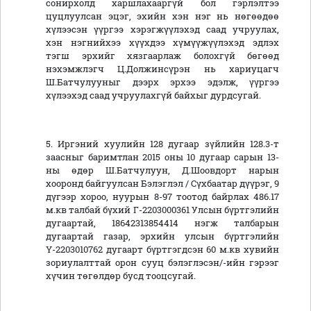
сонирхолд харшлахааргүй бол гэрлэлтээ
цуцлуулсан эцэг, эхийн хэн нэг нь нөгөөдөө
хүлээсэн үүргээ хэрэгжүүлэхэд саад учруулах,
хэн нэгнийхээ хүүхдээ хүмүүжүүлэхэд эдлэх
тэгш эрхийг хязгаарлаж болохгүй бөгөөд
нэхэмжлэгч Ц.Должинсүрэн нь хариуцагч
Ш.Батчулууныг дээрх эрхээ эдэлж, үүргээ
хүлээхэд саад учруулахгүй байхыг дурдсугай.
5. Иргэний хуулийн 128 дугаар зүйлийн 128.3-т
заасныг баримтлан 2015 оны 10 дугаар сарын 13-
ны өдөр Ш.Батчулуун, Д.Шоовдорт нарын
хооронд байгуулсан Бэлэглэл / Сүхбаатар дүүрэг, 9
дүгээр хороо, нуурын 8-97 тоотод байрлах 486.17
м.кв талбай бүхий Г-2203000361 Улсын бүртгэлийн
дугаартай, 18642313854414 нэгж талбарын
дугаартай газар, эрхийн улсын бүртгэлийн
Ү-2203010762 дугаарт бүртгэгдсэн 60 м.кв хувийн
зориулалттай орон сууц бэлэглэсэн/-ийн гэрээг
хүчин төгөлдөр бусд тооцсугай.