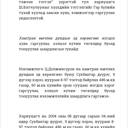
тэжээн тэтгэх“ үүрэгтэй тул хариуцагч
Ш.Батчулууныг хүүхдийн тэтгэлгийг Гэр бүлийн
тухай хуульд заасан хувь, хэмжээгээр гаргуулах
үндэслэлтэй.
Хамтран өмчлөх дундын эд хөрөнгөөс ногдох
хувь гаргуулах
, хэлцэл
хүчин төгөлдөр бусад
тооцуулах
шаардлагын тухайд:
Нэхэмжлэгч Ц.Должинсүрэн нь хамтран өмчлөх
дундын эд хөрөнгөөс буюу Сүхбаатар дүүрэг, 9
дүгээр хороо, нуурын 8-97 тоотод байрлах 486 м.кв
газар, 60 м.кв хувийн орон сууцаас ногдох хэрэг
гаргуулах, хэлцэл хүчин төгөлдөр бусад
тооцуулах нэхэмжлэлийн шаардлага гаргажээ.
Хариуцагч нь 2004 оны 08 дугаар сарын 04-ний
өдөр Сүхбаатар дүүрэг, 9 дүгээр хороо, нуурын 8-
97 тоотод байрлах 486 м.кв газар, 60 м.кв хувийн