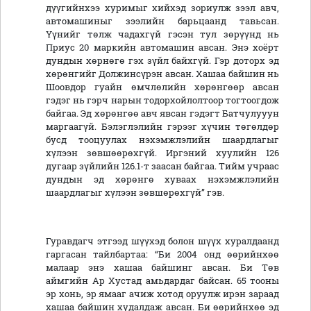
дүүгийнхээ хуримыг хийхэд зориулж зээл авч,
автомашиныг зээлийн барьцаанд тавьсан.
Үүнийг төлж чадахгүй гэсэн тул зөрүүнд нь
Приус 20 маркийн автомашин авсан. Энэ хоёрт
дундын хөрнөгө гэх зүйл байхгүй. Гэр доторх эд
хөрөнгийг Должинсүрэн авсан. Хашаа байшин нь
Шоовдор гуайн өмчлөлийн хөрөнгөөр авсан
гэдэг нь гэрч нарын тодорхойлолтоор тогтоогдож
байгаа. Эд хөрөнгөө авч явсан гэдэгт Батчулууун
маргаагүй. Бэлэглэлийн гэрээг хүчин төгөлдөр
бусд тооцуулах нэхэмжлэлийн шаардлагыг
хүлээн зөвшөөрөхгүй. Иргэний хуулийн 126
дугаар зүйлийн 126.1-т заасан байгаа. Тийм учраас
дундын эд хөрөнгө хуваах нэхэмжлэлийн
шаардлагыг хүлээн зөвшөрөхгүй” гэв.
Гуравдагч этгээд шүүхэд болон шүүх хуралдаанд
гаргасан тайлбартаа: “Би 2004 онд өөрийнхөө
малаар энэ хашаа байшинг авсан. Би Төв
аймгийн Ар Хустад амьдардаг байсан. 65 тооны
эр хонь, эр ямааг ачиж хотод оруулж ирэн зараад
хашаа байшин худалдаж авсан. Би өөрийнхөө эд