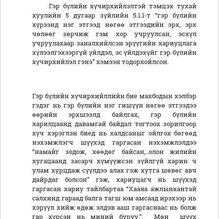
Гэр бүлийн хүчирхийлэлтэй тэмцэх тухай
хуулийн 5 дугаар зүйлийн 5.1.1-т “гэр бүлийн
хүрээнд нэг этгээд нөгөө этгээдийн эрх, эрх
чөлөөг зөрчиж гэм хор учруулсан, эсхүл
учруулахаар заналхийлсэн эрүүгийн хариуцлага
хүлээлгэхээргүй үйлдэл, эс үйлдэхүйг гэр бүлийн
хүчирхийлэл гэнэ” хэмээн тодорхойлсон.
Гэр бүлийн хүчирхийллийн бие махбодын хэлбэр
гэдэг нь гэр бүлийн нэг гишүүн нөгөө этгээдээ
өөрийн эрхшээлд байлгах, гэр бүлийн
харилцаанд давамгай байдал тогтоох зорилгоор
хүч хэрэглэн биед нь халдсаныг ойлгох бөгөөд
нэхэмжлэгч шүүхэд гаргасан нэхэмжлэлдээ
“намайг зодож, хөөдөг байсан,..олон жилийн
хугацаанд засарч хүмүүжсэн зүйлгүй харин ч
улам хурцдаж сүүлдээ алах гэж хутга шөвөг авч
дайрдаг болсон” гэж, хариуцагч нь шүүхэд
гаргасан хариу тайлбартаа “Хааяа ажлынхантай
салхинд гараад балга тагш юм амсаад ирэхээр нь
хэрүүл хийж өдөж элдэв ааш гаргаснаас нь болж
гар хүрсэн нь миний буруу.”, Мөн шүүх