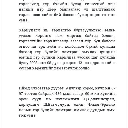
гэрлэгчид, гэр бүлийн бусад гишүүний хэн
нэгний нэр дээр байгаагаас үл шалтгаалан
гэрлэснээс хойш бий болсон бусад хөрөнгө гэж
үзнэ.
Хариуцагч нь гэрлэлтээ бүртгүүлэхээс өмнө
үүссэн хөрөнгө гэж маргаж байгаа боловч
гэрлэлтийн гэрчилгээнд заасан гэр бүл болсон
огноо нь эрх зүйн ач холбогдол бүхий хугацаа
бөгөөд гэр бүлийн хамтран өмчлөх дундын
өмчид гэр бүлийн харилцаа үүссэн цаг хугацаа
буюу 2003 оны 08 дүгээр сарын 12-ны өдрөөс хойш
үүссэн хөрөнгийг хамааруулж болно.
Иймд Сүхбаатар дүүрэг, 9 дүгээр хороо, нуурын 8-
97 тоотод байрлах 486 м.кв газар, 60 м.кв хувийн
орон сууц нь нэхэмжлэгч Ц.Должинсүрэн,
хариуцагч Ш.Батчулуун, охин Чимэг-Эрдэнэ
нарын гэр бүлийн хамтран өмчлөх дундын өмч
гэж үзнэ.