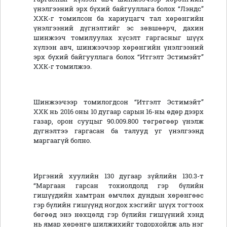
үнэлгээний эрх бүхий байгууллага болох “Лэндс”
ХХК-г томилсон ба хариуцагч тал хөрөнгийн
үнэлгээний дүгнэлтийг эс зөвшөөрч, дахин
шинжээч томилуулах хүсэлт гаргасныг шүүх
хүлээн авч, шинжээчээр хөрөнгийн үнэлгээний
эрх бүхий байгууллага болох “Итгэлт Эстимэйт”
ХХК-г томилжээ.
Шинжээчээр томилогдсон “Итгэлт Эстимэйт”
ХХК нь 2016 оны 10 дугаар сарын 16-ны өдөр дээрх
газар, орон сууцыг 90.009.800 төгрөгөөр үнэлж
дүгнэлтээ гаргасан ба талууд уг үнэлгээнд
маргаагүй болно.
Иргэний хуулийн 130 дугаар зүйлийн 130.3-т
“Маргаан гарсан тохиолдолд гэр бүлийн
гишүүдийн хамтран өмчлөх дундын хөрөнгөөс
гэр бүлийн гишүүнд ногдох хэсгийг шүүх тогтоох
бөгөөд энэ нөхцөлд гэр бүлийн гишүүний хэнд
нь ямар хөрөнгө шилжихийг тодорхойлж аль нэг