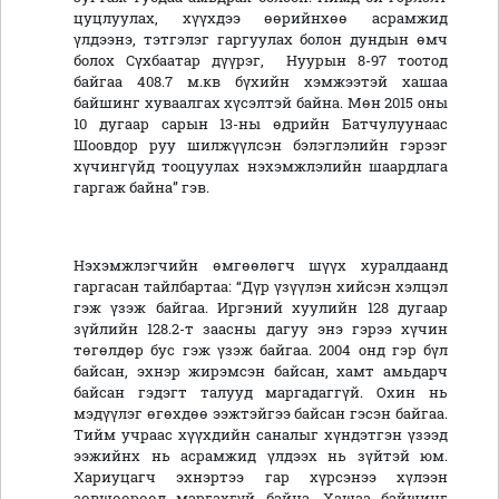
цуцлуулах, хүүхдээ өөрийнхөө асрамжид
үлдээнэ, тэтгэлэг гаргуулах болон дундын өмч
болох Сүхбаатар дүүрэг, Нуурын 8-97 тоотод
байгаа 408.7 м.кв бүхийн хэмжээтэй хашаа
байшинг хуваалгах хүсэлтэй байна. Мөн 2015 оны
10 дугаар сарын 13-ны өдрийн Батчулуунаас
Шоовдор руу шилжүүлсэн бэлэглэлийн гэрээг
хүчингүйд тооцуулах нэхэмжлэлийн шаардлага
гаргаж байна” гэв.
Нэхэмжлэгчийн өмгөөлөгч шүүх хуралдаанд
гаргасан тайлбартаа: “Дүр үзүүлэн хийсэн хэлцэл
гэж үзэж байгаа. Иргэний хуулийн 128 дугаар
зүйлийн 128.2-т заасны дагуу энэ гэрээ хүчин
төгөлдөр бус гэж үзэж байгаа. 2004 онд гэр бүл
байсан, эхнэр жирэмсэн байсан, хамт амьдарч
байсан гэдэгт талууд маргадаггүй. Охин нь
мэдүүлэг өгөхдөө ээжтэйгээ байсан гэсэн байгаа.
Тийм учраас хүүхдийн саналыг хүндэтгэн үзээд
ээжийнх нь асрамжид үлдээх нь зүйтэй юм.
Хариуцагч эхнэртээ гар хүрсэнээ хүлээн
зөвшөөрөөд маргахгүй байна. Хашаа байшинг