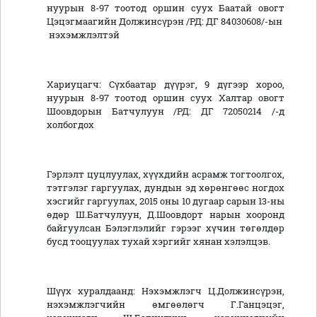
нуурын 8-97 тоотод оршин суух Баатай овогт
Цэцэгмаагийн Должинсүрэн /РД: ДГ 84030608/-ын
нэхэмжлэлтэй
Хариуцагч: Сүхбаатар дүүрэг, 9 дүгээр хороо,
нуурын 8-97 тоотод оршин суух Халтар овогт
Шоовдорын Батчулуун /РД: ДГ 72050214 /-д
холбогдох
Гэрлэлт цуцлуулах, хүүхдийн асрамж тогтоолгох,
тэтгэлэг гаргуулах, дундын эд хөрөнгөөс ногдох
хэсгийг гаргуулах, 2015 оны 10 дугаар сарын 13-ны
өдөр Ш.Батчулуун, Д.Шоовдорт нарын хооронд
байгуулсан Бэлэглэлийг гэрээг хүчин төгөлдөр
бусд тооцуулах тухай хэргийг хянан хэлэлцэв.
Шүүх хуралдаанд: Нэхэмжлэгч Ц.Должинсүрэн,
нэхэмжлэгчийн өмгөөлөгч Г.Ганцэцэг,