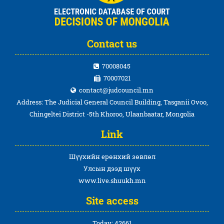
Contact us
70008045
70007021
contact@judcouncil.mn
Address: The Judicial General Council Building, Tasganii Ovoo,
Chingeltei District -5th Khoroo, Ulaanbaatar, Mongolia
Link
Шүүхийн ерөнхий зөвлөл
Улсын дээд шүүх
www.live.shuukh.mn
Site access
Today: 42661