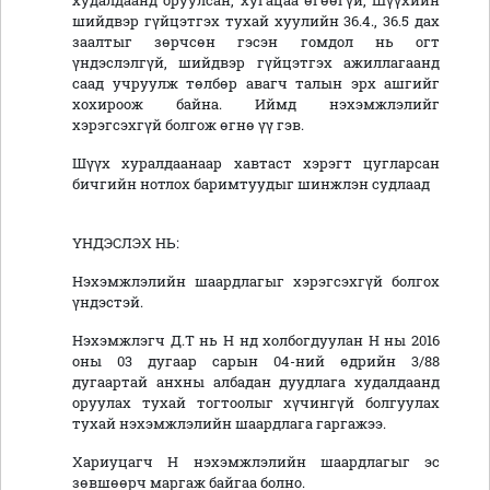
худалдаанд оруулсан, хугацаа өгөөгүй, Шүүхийн
шийдвэр гүйцэтгэх тухай хуулийн 36.4., 36.5 дах
заалтыг зөрчсөн гэсэн гомдол нь огт
үндэслэлгүй, шийдвэр гүйцэтгэх ажиллагаанд
саад учруулж төлбөр авагч талын эрх ашгийг
хохироож байна. Иймд нэхэмжлэлийг
хэрэгсэхгүй болгож өгнө үү гэв.
Шүүх хуралдаанаар хавтаст хэрэгт цугларсан
бичгийн нотлох баримтуудыг шинжлэн судлаад
ҮНДЭСЛЭХ НЬ:
Нэхэмжлэлийн шаардлагыг хэрэгсэхгүй болгох
үндэстэй.
Нэхэмжлэгч Д.Т нь Н нд холбогдуулан Н ны 2016
оны 03 дугаар сарын 04-ний өдрийн 3/88
дугаартай анхны албадан дуудлага худалдаанд
оруулах тухай тогтоолыг хүчингүй болгуулах
тухай нэхэмжлэлийн шаардлага гаргажээ.
Хариуцагч Н нэхэмжлэлийн шаардлагыг эс
зөвшөөрч маргаж байгаа болно.