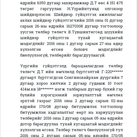
өдрийн 6350 дугаар захирамжаар Д.Т өөс 4 151 475
төгрөг гаргуулан Н.Үүрийнтуяад олгохоор
шийдвэрлэсэн. Шийдвэр гүйцэтгэх ажиллагааг
ахлах шийдвэр гүйцэтгэгчийн 2016 оны 01 дүгээр
сарын 26-ны өдрийн 16270308 дугаар тогтоолоор
үүсгэн төлбөр төлөгч В.Түвшинтөгсөд шүүхийн
шийдвэр гүйцэтгэх тухай хугацаатай
мэдэгдлийг 2016 оны 1 дүгээр сарын 27-ны өдөр
хүлээлгэн өгсөн боловч мэдэгдлийг
биелүүлээгүй, төлбөрийг барагдуулаагүй.
Үүргийн гүйцэтгэлд барьцаалагдсан төлбөр
төлөгч Д.Т ийн өмчлөлд бүртгэлтэй Г-220******
дугаарт бүртгэгдсэн Сонгинохайрхан дүүргийн 7
дугаар хороо хилчин 2 дугаар гудамж 10 тоот
414м.кв 18******* нэгж талбарын дугаар бүхий гэр
бүлийн хэрэгцээний зориулалттай өмчлөх
эрхтэй газрыг 2016 оны 2 дугаар сарын 02-ны
өдрийн 170/08 дугаар битүүмжлэх тогтоолоор
битүүмжлэн хадгалалтыг өөрт нь хариуцуулан
төлбөрийг 2016 оны 2 дугаар сарын 05-ны өдрийн
дотор барагдуулах тухай хугацаатай мэдэгдлийг
хүлээлгэн өгсөн. Төлбөр төлөгч биелүүлээгүй тул
2016 оны 2 дугаар сарын 05-ны өдрийн 170/05