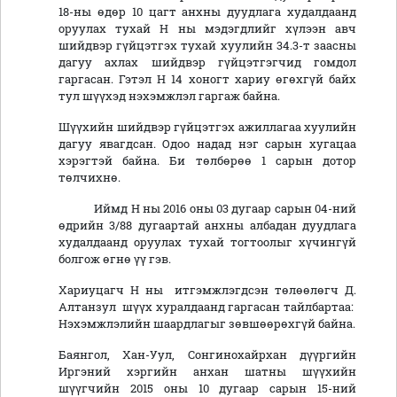
18-ны өдөр 10 цагт анхны дуудлага худалдаанд
оруулах тухай Н ны мэдэгдлийг хүлээн авч
шийдвэр гүйцэтгэх тухай хуулийн 34.3-т заасны
дагуу ахлах шийдвэр гүйцэтгэгчид гомдол
гаргасан. Гэтэл Н 14 хоногт хариу өгөхгүй байх
тул шүүхэд нэхэмжлэл гаргаж байна.
Шүүхийн шийдвэр гүйцэтгэх ажиллагаа хуулийн
дагуу явагдсан. Одоо надад нэг сарын хугацаа
хэрэгтэй байна. Би төлбөрөө 1 сарын дотор
төлчихнө.
Иймд Н ны 2016 оны 03 дугаар сарын 04-ний
өдрийн 3/88 дугаартай анхны албадан дуудлага
худалдаанд оруулах тухай тогтоолыг хүчингүй
болгож өгнө үү гэв.
Хариуцагч Н ны итгэмжлэгдсэн төлөөлөгч Д.
Алтанзул шүүх хуралдаанд гаргасан тайлбартаа:
Нэхэмжлэлийн шаардлагыг зөвшөөрөхгүй байна.
Баянгол, Хан-Уул, Сонгинохайрхан дүүргийн
Иргэний хэргийн анхан шатны шүүхийн
шүүгчийн 2015 оны 10 дугаар сарын 15-ний