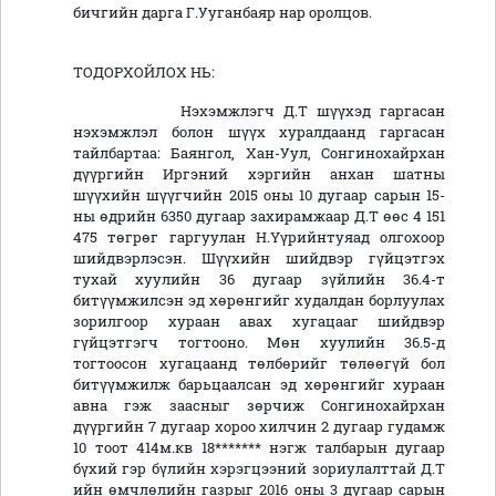
бичгийн дарга Г.Ууганбаяр нар оролцов.
ТОДОРХОЙЛОХ НЬ:
Нэхэмжлэгч Д.Т шүүхэд гаргасан
нэхэмжлэл болон шүүх хуралдаанд гаргасан
тайлбартаа: Баянгол, Хан-Уул, Сонгинохайрхан
дүүргийн Иргэний хэргийн анхан шатны
шүүхийн шүүгчийн 2015 оны 10 дугаар сарын 15-
ны өдрийн 6350 дугаар захирамжаар Д.Т өөс 4 151
475 төгрөг гаргуулан Н.Үүрийнтуяад олгохоор
шийдвэрлэсэн. Шүүхийн шийдвэр гүйцэтгэх
тухай хуулийн 36 дугаар зүйлийн 36.4-т
битүүмжилсэн эд хөрөнгийг худалдан борлуулах
зорилгоор хураан авах хугацааг шийдвэр
гүйцэтгэгч тогтооно. Мөн хуулийн 36.5-д
тогтоосон хугацаанд төлбөрийг төлөөгүй бол
битүүмжилж барьцаалсан эд хөрөнгийг хураан
авна гэж заасныг зөрчиж Сонгинохайрхан
дүүргийн 7 дугаар хороо хилчин 2 дугаар гудамж
10 тоот 414м.кв 18******* нэгж талбарын дугаар
бүхий гэр бүлийн хэрэгцээний зориулалттай Д.Т
ийн өмчлөлийн газрыг 2016 оны 3 дугаар сарын