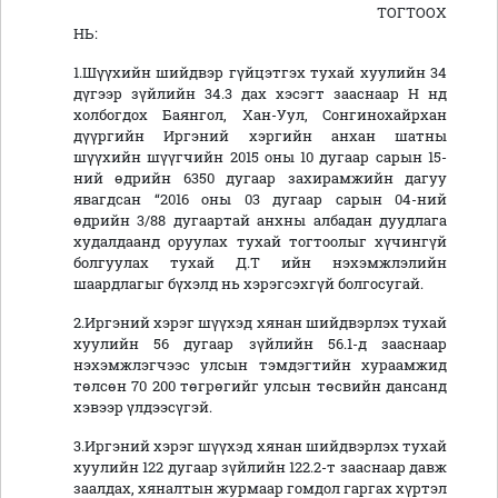
ТОГТООХ
НЬ:
1.Шүүхийн шийдвэр гүйцэтгэх тухай хуулийн 34
дүгээр зүйлийн 34.3 дах хэсэгт зааснаар Н нд
холбогдох Баянгол, Хан-Уул, Сонгинохайрхан
дүүргийн Иргэний хэргийн анхан шатны
шүүхийн шүүгчийн 2015 оны 10 дугаар сарын 15-
ний өдрийн 6350 дугаар захирамжийн дагуу
явагдсан “2016 оны 03 дугаар сарын 04-ний
өдрийн 3/88 дугаартай анхны албадан дуудлага
худалдаанд оруулах тухай тогтоолыг хүчингүй
болгуулах тухай Д.Т ийн нэхэмжлэлийн
шаардлагыг бүхэлд нь хэрэгсэхгүй болгосугай.
2.Иргэний хэрэг шүүхэд хянан шийдвэрлэх тухай
хуулийн 56 дугаар зүйлийн 56.1-д зааснаар
нэхэмжлэгчээс улсын тэмдэгтийн хураамжид
төлсөн 70 200 төгрөгийг улсын төсвийн дансанд
хэвээр үлдээсүгэй.
3.Иргэний хэрэг шүүхэд хянан шийдвэрлэх тухай
хуулийн 122 дугаар зүйлийн 122.2-т зааснаар давж
заалдах, хяналтын журмаар гомдол гаргах хүртэл