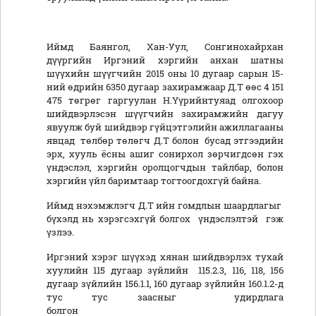
Иймд Баянгол, Хан-Уул, Сонгинохайрхан
дүүргийн Иргэний хэргийн анхан шатны
шүүхийн шүүгчийн 2015 оны 10 дугаар сарын 15-
ний өдрийн 6350 дугаар захирамжаар Д.Т өөс 4 151
475 төгрөг гаргуулан Н.Үүрийнтуяад олгохоор
шийдвэрлэсэн шүүгчийн захирамжийн дагуу
явуулж буй шийдвэр гүйцэтгэлийн ажиллагааны
явцад төлбөр төлөгч Д.Т болон бусад этгээдийн
эрх, хууль ёсны ашиг сонирхол зөрчигдсөн гэх
үндэслэл, хэргийн оролцогчдын тайлбар, болон
хэргийн үйл баримтаар тогтоогдохгүй байна.
Иймд нэхэмжлэгч Д.Т ийн гомдлын шаардлагыг
бүхэлд нь хэрэгсэхгүй болгох үндэслэлтэй гэж
үзлээ.
Иргэний хэрэг шүүхэд хянан шийдвэрлэх тухай
хуулийн 115 дугаар зүйлийн 115.2.3, 116, 118, 156
дугаар зүйлийн 156.1.1, 160 дугаар зүйлийн 160.1.2-д
тус тус заасныг удирдлага
болгон