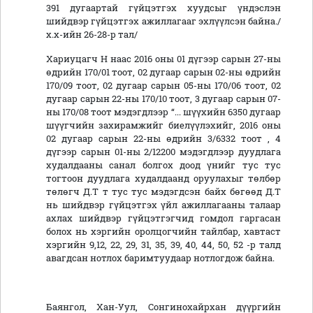
391 дугаартай гүйцэтгэх хуудсыг үндэслэн
шийдвэр гүйцэтгэх ажиллагааг эхлүүлсэн байна./
х.х-ийн 26-28-р тал/
Хариуцагч Н наас 2016 оны 01 дүгээр сарын 27-ны
өдрийн 170/01 тоот, 02 дугаар сарын 02-ны өдрийн
170/09 тоот, 02 дугаар сарын 05-ны 170/06 тоот, 02
дугаар сарын 22-ны 170/10 тоот, 3 дугаар сарын 07-
ны 170/08 тоот мэдэгдлээр “... шүүхийн 6350 дугаар
шүүгчийн захирамжийг биелүүлэхийг, 2016 оны
02 дугаар сарын 22-ны өдрийн 3/6332 тоот , 4
дүгээр сарын 01-ны 2/12200 мэдэгдлээр дуудлага
худалдааны санал болгох доод үнийг тус тус
тогтоон дуудлага худалдаанд оруулахыг төлбөр
төлөгч Д.Т т тус тус мэдэгдсэн байх бөгөөд Д.Т
нь шийдвэр гүйцэтгэх үйл ажиллагааны талаар
ахлах шийдвэр гүйцэтгэгчид гомдол гаргасан
болох нь хэргийн оролцогчийн тайлбар, хавтаст
хэргийн 9,12, 22, 29, 31, 35, 39, 40, 44, 50, 52 -р талд
авагдсан нотлох баримтуудаар нотлогдож байна.
Баянгол, Хан-Уул, Сонгинохайрхан дүүргийн