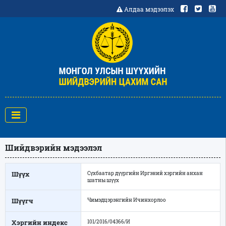
Алдаа мэдээлэх
Шийдвэрийн мэдээлэл
Шүүх
Сүхбаатар дүүргийн Иргэний хэргийн анхан
шатны шүүх
Шүүгч
Чимэдцэрэнгийн Ичинхорлоо
Хэргийн индекс
101/2016/04366/И