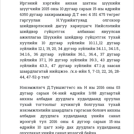
Иргэний хэргийн анхан шатны шүүхийн
шүүгчийн 2015 оны 10 дугаар сарын 15-ны өдрийн
6350 дугаар захирамжаар Д.Т өөс 4 151 475 төгрөг
гаргуулан Н.Үүрийнтуяад олгохоор
шийдвэрлэсний дагуу хариуцагч Нийслэлийн
шийдвэр гүйцэтгэх албанаас явуулсан
ажиллагаа Шүүхийн шийдвэр гүйцэтгэх тухай
хуулийн 10 дугаар зүйлийн 10.1.1.,12 дугаар
зүйлийн 12.1, 19, 20, 34 дүгээр зүйлийн 34.1.1., 34.1.5.,
34.1.6., 36 дугаар зүйлийн 36.1., 36.4., 37 дугаар
зүйлийн 37.1, 39 дүгээр зүйлийн 39.3., 43 дугаар
зүйлийн 43.3., 47 дугаар зүйлийн 47.1-д заасан
шаардлагатай нийцжээ. /х.х-ийн 5, 7-13, 22, 26, 28-
44, 47-52-р тал/
Нэхэмжлэгч Д.Түвшигтөгс нь Н ны 2016 оны 03
дугаар сарын 04-ний өдрийн 3/88 дугаартай
анхны албадан дуудлага худалдаанд оруулах
тухай тогтоолыг хүчингүй болгуулах тухай
нэхэмжлэлийн шаардлага гаргасан боловч анхны
албадан дуудлага худалдаанд үнийн санал
ирээгүй тул 2016 оны 4 дүгээр сарын 15-ны
өдрийн 10 цагт хоёр дах дуудлага худалдаанд
оруулахад үнийн санал ирээгүй байна.