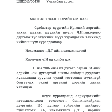
ШШ2016/00438 Улаанбаатар хот
МОНГОЛ УЛСЫН НЭРИЙН ӨМНӨӨС
Сүхбаатар дүүргийн Иргэний хэргийн
анхан шатны шүүхийн шүүгч Ч.Ичинхорлоо
даргалж тус шүүхийн шүүх хуралдааны танхимд
хийсэн шүүх хуралдаанаар
Нэхэмжлэгч:Д.Т ийн нэхэмжлэлтэй
Хариуцагч: Н нд холбогдох
Н ны 2016 оны 03 дугаар сарын 04-ний
өдрийн 3/88 дугаартай анхны албадан дуудлага
худалдаанд оруулах тухай тогтоолыг хүчингүй
болгуулах тухай иргэний хэргийг хянан
хэлэлцэв.
Шүүх хуралдаанд: Хариуцагчийн
итгэмжлэгдсэн төлөөлөгч Сонгинохайрхан
дүүргийн 130 дугаар тойргийн шийдвэр
гүйцэтгэгч В.А, нэхэмжлэгч Д.Т , нарийн