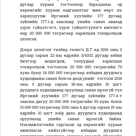
дугаар хураах тогтоолоор барьцааны эд
хөрөнгийг хураан хадгалалтыг мөн өөрт нь
хариуцуулж Иргэний хуулийн 177 дугаар
зүйлийн 177.1-д зааснаар үнийн санал авахад
үүрэг гүйцэтгэгч, үүрэг гүйцэтгүүлэгч өмчлөгч
нар 20 000 000 төгрөгөөр харилцан тохиролцож
үнэлсэн.
Дээрх үнэлгээг төлбөр төлөгч Д.Т өд 2016 оны 2
дугаар сарын 22-ны өдрийн 3/6332 дугаар албан
бичгээр мэдэгдэж, талуудын харилцан
тохиролцож тогтоосон 20 000 000 төгрөгийн 70
хувь буюу 14 000 000 төгрөгөөр албадан дуудлага
худалдааны санал болгох доод үнийг тогтоон 2016
оны 3 дугаар сарын 18-ны өдрийн 10 цагт
дуудлага худалдаанд оруулаад санал ирээгүй тул
Иргэний хуулийн 177 дугаар зүйлийн 177.4-т
заасны дагуу 20 000 000 төгрөгийн 50 хувь болох
10 000 000 төгрөгөөр 2016 оны 4 дүгээр сарын 15-ны
өдрийн 10 цагт хоёр дахь дуудлага худалдаанд
оруулахад үнийн санал ирээгүй байна.
Нэхэмжлэгчийн гаргасан эд хөрөнгийг хураах
ажиллагаа хийхгүйгээр албадан дуудлага