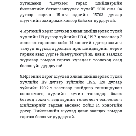
хугацаанд “Шүүхээс гарах шийдвэрийн
биелэлтийг баталгаажуулах тухай” 2016 оны 04
дүгээр сарын 15-ны өдрийн 15703 дугаар
шүүгчийн захирамж хэвээр байхыг дурдсугай.
4.Иргэний хэрэг шүүхэд хянан шийдвэрлэх тухай
хуулийн 119 дүгээр зүйлийн 119.4, 119.7-д зааснаар 7
хоног өнгөрснөөс хойш 14 хоногийн дотор зохигч
талууд шүүхэд хүрэлцэн ирж шийдвэрийг өөрөө
гардан авах үүргээ биелүүлээгүй нь давж заалдах
журмаар гомдол гаргах хугацааг тоолоход саад
болохгүйг дурдсугай.
5.Иргэний хэрэг шүүхэд хянан шийдвэрлэх тухай
хуулийн 119 дүгээр зүйлийн 119.2, 120 дугаар
зүйлийн 120.2-т зааснаар шийдвэр танилцуулан
сонсгомогц хуулийн хүчин төгөлдөр болох
бөгөөд зохигч тэдгээрийн төлөөлөгч өмгөөлөгч
шийдвэрийг гардан авснаас хойш 14 хоногийн
дотор Нийслэлийн шүүхэд давж заалдах гомдол
гаргаж болохыг дурдсугай.