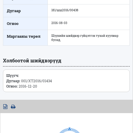
Дугаар
181/шш2016/00438
Огноо
2016-08-03
Маргааны төрөл
Шүүхийн шийдвэр гүйцэтгэх тухай хуулиар
бусад,
Холбоотой шийдвэрүүд
Шүүгч:
Дугаар:
001/ХТ2016/01434
Огноо:
2016-12-20