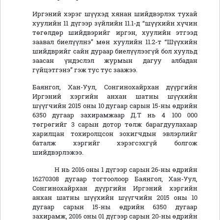
Иргэний хэрэг шүүхэд хянан шийдвэрлэх тухай
хуулийн 11 дүгээр зүйлийн 11.1-д “шүүхийн хүчин
төгөлдөр шийдвэрийг иргэн, хуулийн этгээд
заавал биелүүлнэ” мөн хуулийн 11.2-т “Шүүхийн
шийдврийг сайн дураар биелүүлээгүй бол хуульд
заасан үндэслэл журмын дагуу албадан
гүйцэтгэнэ” гэж тус тус заажээ.
Баянгол, Хан-Уул, Сонгинохайрхан дүүргийн
Иргэний хэргийн анхан шатны шүүхийн
шүүгчийн 2015 оны 10 дугаар сарын 15-ны өдрийн
6350 дугаар захирамжаар Д.Т нь 4 100 000
төгрөгийг 3 сарын дотор төлж барагдуулахаар
харилцан тохиролцсон зохигчдын эвлэрлийг
баталж хэргийг хэрэгсэхгүй болгож
шийдвэрлэжээ.
Н нь 2016 оны 1 дүгээр сарын 26-ны өдрийн
16270308 дугаар тогтоолоор Баянгол, Хан-Уул,
Сонгинохайрхан дүүргийн Иргэний хэргийн
анхан шатны шүүхийн шүүгчийн 2015 оны 10
дугаар сарын 15-ны өдрийн 6350 дугаар
захирамж, 2016 оны 01 дүгээр сарын 20-ны өдрийн