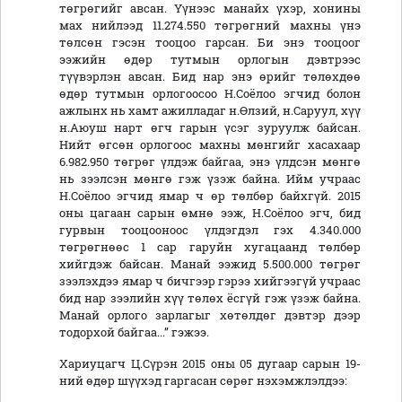
төгрөгийг авсан. Үүнээс манайх үхэр, хонины
мах нийлээд 11.274.550 төгрөгний махны үнэ
төлсөн гэсэн тооцоо гарсан. Би энэ тооцоог
ээжийн өдөр тутмын орлогын дэвтрээс
түүвэрлэн авсан. Бид нар энэ өрийг төлөхдөө
өдөр тутмын орлогоосоо Н.Соёлоо эгчид болон
ажлынх нь хамт ажилладаг н.Өлзий, н.Саруул, хүү
н.Аюуш нарт өгч гарын үсэг зуруулж байсан.
Нийт өгсөн орлогоос махны мөнгийг хасахаар
6.982.950 төгрөг үлдэж байгаа, энэ үлдсэн мөнгө
нь зээлсэн мөнгө гэж үзэж байна. Ийм учраас
Н.Соёлоо эгчид ямар ч өр төлбөр байхгүй. 2015
оны цагаан сарын өмнө ээж, Н.Соёлоо эгч, бид
гурвын тооцооноос үлдэгдэл гэх 4.340.000
төгрөгнөөс 1 сар гаруйн хугацаанд төлбөр
хийгдэж байсан. Манай ээжид 5.500.000 төгрөг
зээлэхдээ ямар ч бичгээр гэрээ хийгээгүй учраас
бид нар зээлийн хүү төлөх ёсгүй гэж үзэж байна.
Манай орлого зарлагыг хөтөлдөг дэвтэр дээр
тодорхой байгаа...” гэжээ.
Хариуцагч Ц.Сүрэн 2015 оны 05 дугаар сарын 19-
ний өдөр шүүхэд гаргасан сөрөг нэхэмжлэлдээ: