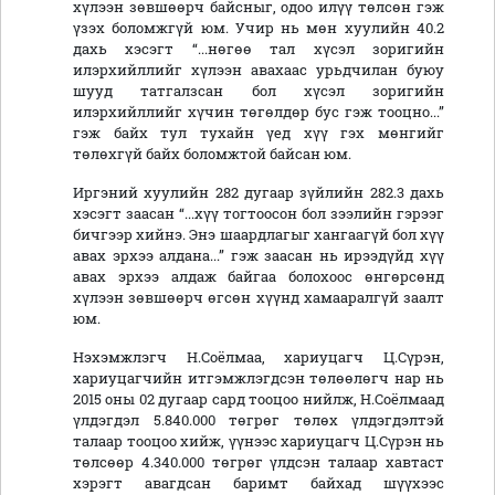
хүлээн зөвшөөрч байсныг, одоо илүү төлсөн гэж
үзэх боломжгүй юм. Учир нь мөн хуулийн 40.2
дахь хэсэгт “...нөгөө тал хүсэл зоригийн
илэрхийллийг хүлээн авахаас урьдчилан буюу
шууд татгалзсан бол хүсэл зоригийн
илэрхийллийг хүчин төгөлдөр бус гэж тооцно...”
гэж байх тул тухайн үед хүү гэх мөнгийг
төлөхгүй байх боломжтой байсан юм.
Иргэний хуулийн 282 дугаар зүйлийн 282.3 дахь
хэсэгт заасан “...хүү тогтоосон бол зээлийн гэрээг
бичгээр хийнэ. Энэ шаардлагыг хангаагүй бол хүү
авах эрхээ алдана...” гэж заасан нь ирээдүйд хүү
авах эрхээ алдаж байгаа болохоос өнгөрсөнд
хүлээн зөвшөөрч өгсөн хүүнд хамааралгүй заалт
юм.
Нэхэмжлэгч Н.Соёлмаа, хариуцагч Ц.Сүрэн,
хариуцагчийн итгэмжлэгдсэн төлөөлөгч нар нь
2015 оны 02 дугаар сард тооцоо нийлж, Н.Соёлмаад
үлдэгдэл 5.840.000 төгрөг төлөх үлдэгдэлтэй
талаар тооцоо хийж, үүнээс хариуцагч Ц.Сүрэн нь
төлсөөр 4.340.000 төгрөг үлдсэн талаар хавтаст
хэрэгт авагдсан баримт байхад шүүхээс