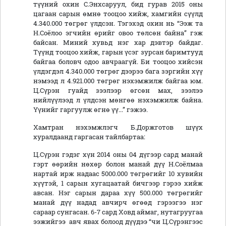
түүний охин С.Энхсаруул, бид гурав 2015 оны
цагаан сарын өмнө тооцоо хийж, хамгийн сүүлд
4.340.000 төгрөг үлдсэн. Тэгэхэд охин нь “Ээж та
Н.Соёлоо эгчийн өрийг овоо төлсөн байна” гэж
байсан. Миний хувьд нэг хар дэвтэр байдаг.
Түүнд тооцоо хийж, гарын үсэг зурсан баримтууд
байгаа боловч одоо авчраагүй. Би тооцоо хийсэн
үлдэгдэл 4.340.000 төгрөг дээрээ бага зэргийн хүү
нэмээд л 4.921.000 төгрөг нэхэмжилж байгаа юм.
Ц.Сүрэн гуайд зээлээр өгсөн мах, зээлээ
нийлүүлээд л үлдсэн мөнгөө нэхэмжилж байна.
Үүнийг гаргуулж өгнө үү...” гэжээ.
Хамтран нэхэмжлэгч Б.Доржготов шүүх
хуралдаанд гаргасан тайлбартаа:
Ц.Сүрэн гэдэг хүн 2014 оны 04 дүгээр сард манай
гэрт өөрийн нөхөр болон манай дүү Н.Соёлмаа
нартай ирж надаас 5000.000 төгрөгийг 10 хувийн
хүүтэй, 1 сарын хугацаатай бичгээр гэрээ хийж
авсан. Нэг сарын дараа хүү 500.000 төгрөгийг
манай дүү надад авчирч өгөөд гэрээгээ нэг
сараар сунгасан. 6-7 сард Ховд аймаг, нутагруугаа
ээжийгээ авч явах болоод дүүдээ “чи Ц.Сүрэнгээс