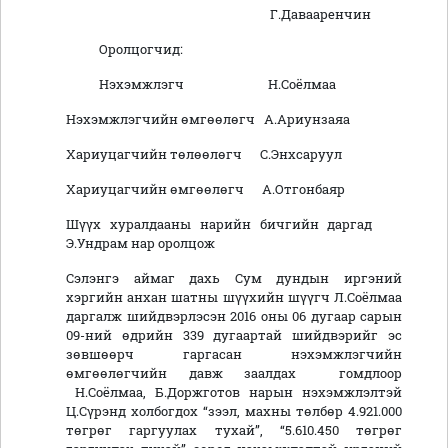
Г.Давааренчин
Оролцогчид:
Нэхэмжлэгч Н.Соёлмаа
Нэхэмжлэгчийн өмгөөлөгч А.Ариунзаяа
Хариуцагчийн төлөөлөгч С.Энхсаруул
Хариуцагчийн өмгөөлөгч А.Отгонбаяр
Шүүх хуралдааны нарийн бичгийн даргад
Э.Ундрам нар оролцож
Сэлэнгэ аймаг дахь Сум дундын иргэний
хэргийн анхан шатны шүүхийн шүүгч Л.Соёлмаа
даргалж шийдвэрлэсэн 2016 оны 06 дугаар сарын
09-ний өдрийн 339 дугаартай шийдвэрийг эс
зөвшөөрч гаргасан нэхэмжлэгчийн
өмгөөлөгчийн давж заалдах гомдлоор
Н.Соёлмаа, Б.Доржготов нарын нэхэмжлэлтэй
Ц.Сүрэнд холбогдох “зээл, махны төлбөр 4.921.000
төгрөг гаргуулах тухай”, “5.610.450 төгрөг