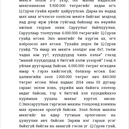
мөнгө болон 2-3 үхэр, бог малаа нядалсан
мөнгөнөөсөө 5.500.000 төгрөгийг ахдаа өгч
Ц.Сүрэн гуайн өрийг цайруулсан. Дараа нь надад
мал авах эгчээсээ зээлсэн мөнгө байгааг мэдээд
над дээр ирж уйлж гуйгаад байхаар нь өөрийн
ажлын газрын охин Саруулыг байлцуулан,
Саруулаар тоолуулан 6.000.000 төгрөгийг Ц.Сүрэн
гуайд өгсөн. Энэ мөнгийг би хүргэн ах, эгч
хоёроосоо авч өгсөн. Тухайн үедээ би Ц.Сүрэн
гуайд “Та ямар их мөнгө зээлдэг юм бэ?, төлж
чадах юм уу?, хүүхдүүдэд чинь хэлье” гэхэд
“манай хүүхдүүдэд л битгий хэлж үзээрэй” гээд л
уйлан дуугараад байсан. 6.000.000 төгрөг өгөхдөө
ямар ч гэрээ хийгээгүй, бэлнээр өгсөн. Бас
цалингийн зээл 1.000.000 төгрөг авч 840.000
төгрөг өгсөн. Мөн надаас 2014 оны 03 дугаар
сараас эхлэн хонь, үхрийн мах байнга зээлээр
авдаг байсан, тэр ч битгий хэл хүүхдийнхээ
хуримын ууцны махыг хүртэл авсан.
С.Энхсаруулын гаргасан махны тооцоонд хонины
мах ерөөсөө ороогүй байсан. Зээл болон махны
мөнгийг нь өдөр тутмын орлогоноос нь
цувуулан авч байсан. Зарим нэг гарын үсэг
байхгүй байгаа нь аваагүй гэсэн үг. Ц.Сүрэн гуай,