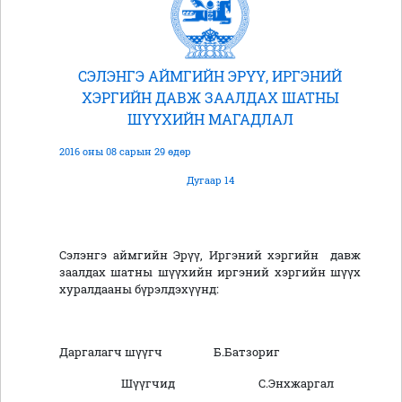
СЭЛЭНГЭ АЙМГИЙН ЭРҮҮ, ИРГЭНИЙ
ХЭРГИЙН ДАВЖ ЗААЛДАХ ШАТНЫ
ШҮҮХИЙН МАГАДЛАЛ
2016 оны 08 сарын 29 өдөр
Дугаар 14
Сэлэнгэ аймгийн Эрүү, Иргэний хэргийн давж
заалдах шатны шүүхийн иргэний хэргийн шүүх
хуралдааны бүрэлдэхүүнд:
Даргалагч шүүгч Б.Батзориг
Шүүгчид С.Энхжаргал