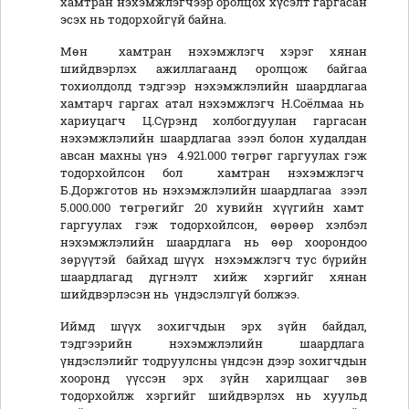
хамтран нэхэмжлэгчээр оролцох хүсэлт гаргасан
эсэх нь тодорхойгүй байна.
Мөн хамтран нэхэмжлэгч хэрэг хянан
шийдвэрлэх ажиллагаанд оролцож байгаа
тохиолдолд тэдгээр нэхэмжлэлийн шаардлагаа
хамтарч гаргах атал нэхэмжлэгч Н.Соёлмаа нь
хариуцагч Ц.Сүрэнд холбогдуулан гаргасан
нэхэмжлэлийн шаардлагаа зээл болон худалдан
авсан махны үнэ 4.921.000 төгрөг гаргуулах гэж
тодорхойлсон бол хамтран нэхэмжлэгч
Б.Доржготов нь нэхэмжлэлийн шаардлагаа зээл
5.000.000 төгрөгийг 20 хувийн хүүгийн хамт
гаргуулах гэж тодорхойлсон, өөрөөр хэлбэл
нэхэмжлэлийн шаардлага нь өөр хоорондоо
зөрүүтэй байхад шүүх нэхэмжлэгч тус бүрийн
шаардлагад дүгнэлт хийж хэргийг хянан
шийдвэрлэсэн нь үндэслэлгүй болжээ.
Иймд шүүх зохигчдын эрх зүйн байдал,
тэдгээрийн нэхэмжлэлийн шаардлага
үндэслэлийг тодруулсны үндсэн дээр зохигчдын
хооронд үүссэн эрх зүйн харилцааг зөв
тодорхойлж хэргийг шийдвэрлэх нь хуульд