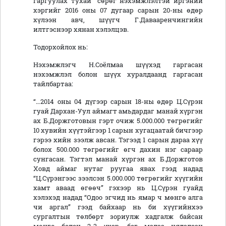
гаргуулах тухай” сөрөг нэхэмжлэлтэй иргэний
хэргийг 2016 оны 07 дугаар сарын 20-ны өдөр
хүлээн авч, шүүгч Г.Давааренчингийн
илтгэснээр хянан хэлэлцэв.
Тодорхойлох нь:
Нэхэмжлэгч Н.Соёлмаа шүүхэд гаргасан
нэхэмжлэл болон шүүх хуралдаанд гаргасан
тайлбартаа:
“…2014 оны 04 дүгээр сарын 18-ны өдөр Ц.Сүрэн
гуай Дархан-Уул аймагт амьдардаг манай хүргэн
ах Б.Доржготовын гэрт очиж 5.000.000 төгрөгийг
10 хувийн хүүтэйгээр 1 сарын хугацаатай бичгээр
гэрээ хийн зээлж авсан. Тэгээд 1 сарын дараа хүү
болох 500.000 төгрөгийг өгч дахин нэг сараар
сунгасан. Тэгтэл манай хүргэн ах Б.Доржготов
Ховд аймаг нутаг руугаа явах гээд надад
“Ц.Сүрэнгээс зээлсэн 5.000.000 төгрөгийг хүүгийн
хамт аваад өгөөч” гэхээр нь Ц.Сүрэн гуайд
хэлэхэд надад “Одоо эгчид нь ямар ч мөнгө алга
чи аргал” гээд байхаар нь би хүүгийнхээ
сургалтын төлбөрт зориулж хадгалж байсан