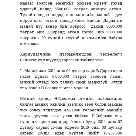
надаас зээлсэн мөнгийг нэхээд ирээч” гэхэд
удалгүй надад 5500.000 төгрөг авчирч өгсөн.
Тухайн үедээ надад энэ мөнгийг манай дүү
өөрөө олж өгсөн талаар хэлж байсан. Дараа нь
манай дүү эхнэр бид хоёроос дахин 5000.000
төгрөг авч Ц.Сүрэнд өгсөн гэсэн. Энэ 5000.000
төгрөгөө 20 хувийн хүүтэй нэхэмжилж байгаа
юм гэжээ.
Хариуцагчийн итгэмжлэгдсэн төлөөлөгч
С.Энхсаруул шүүхэд гаргасан тайлбартаа:
“…Манай ээж 2014 оны 04 дүгээр сард Б.Доржготов
гэдэг хүнээс 5.000.000 төгрөг зээлсэн гэдэг,
миний хувьд энэ талаар сайн мэдэхгүй. Сүүлд
ээж болон Н.Соёлоо эгчээс мэдсэн.
Миний хувьд Н.Соёлмаа эгчийн нэхэмжилж
байгаа манай ээжийн зээлсэн зээл болон махны
үнэ болох үлдэгдэл 4.921.000 төгрөгийг манайх
төлж дууссан гэж үзэж байгаа. Н.Соёлмаа эгч
гуанзны орлогоос өдөр болгон буюу 2014 оны 07
дугаар сарын 16-ны өдрөөс 2015 оны 03 дугаар
сарын 20-ны өдөр хүртэл нийт 18.257.500