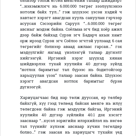
бэлнээр тоолж өгсөн мөнгөний талаар шийдвэрт
“...нэхэмжлэгч нь 6.000.000 төгрөг зээлүүлсэнээ
нотолж байх тул...” гэж шүүхээс үзсэн хэдий ч
хавтаст хэрэгт авагдсан хууль сануулан гэрчээр
асуусан Сэсээрийн Саруул “...6.000.000 төгрөг
авсныг мэдэж байна. Соёлмаа эгч бид хоёр ажил
дээр байж байхад Сүрэн эгч Бадарч ахын хамт
орж ирээд Сүрэн эгч Соёлоо эгчтэй уулзаад 6 сая
төгрөгийг бэлнээр аваад ажлаас гарсан...” гэх
мэдүүлгийг яагаад үнэлээгүй талаар дүгнэлт
хийгээгүй. Иргэний хэрэг шүүхэд хянан
шийдвэрлэх тухай хуулийн 40 дүгээр зүйлд
“нотлох баримтыг тал бүрээс нь бодитойгоор
харьцуулан үзэх” талаар заасан байна. Шүүхээс
хэрэгт авагдсан нотлох баримтыг бүрэн
дүгнээгүй.
Хариуцагчаас бид нар төлж дууссан, өр төлбөр
байхгүй, хүү гээд төлөөд байсан мөнгө нь илүү
төлөгдсөн байна гэж мэдүүлж байгаа, Иргэний
хуулийн 40 дүгээр зүйлийн 40.1 дэх хэсэгт
зааснаар “...хүсэл зоригийн илэрхийлэл нь нөгөө
тал түүнийг хүлээж авснаар хүчин төгөлдөр
болно...” гэж заасан нь хариуцагч тухайн үед