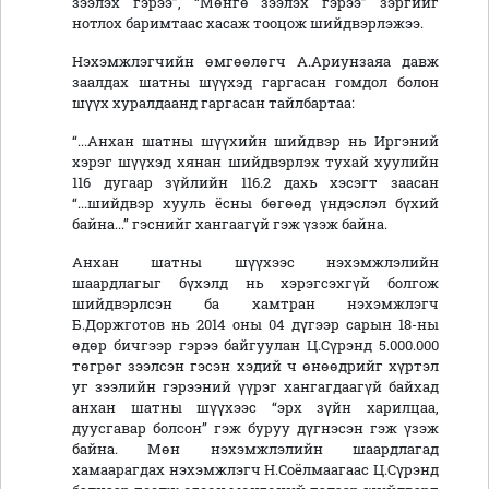
зээлэх гэрээ”, “Мөнгө зээлэх гэрээ” зэргийг
нотлох баримтаас хасаж тооцож шийдвэрлэжээ.
Нэхэмжлэгчийн өмгөөлөгч А.Ариунзаяа давж
заалдах шатны шүүхэд гаргасан гомдол болон
шүүх хуралдаанд гаргасан тайлбартаа:
“...Анхан шатны шүүхийн шийдвэр нь Иргэний
хэрэг шүүхэд хянан шийдвэрлэх тухай хуулийн
116 дугаар зүйлийн 116.2 дахь хэсэгт заасан
“...шийдвэр хууль ёсны бөгөөд үндэслэл бүхий
байна...” гэснийг хангаагүй гэж үзэж байна.
Анхан шатны шүүхээс нэхэмжлэлийн
шаардлагыг бүхэлд нь хэрэгсэхгүй болгож
шийдвэрлсэн ба хамтран нэхэмжлэгч
Б.Доржготов нь 2014 оны 04 дүгээр сарын 18-ны
өдөр бичгээр гэрээ байгуулан Ц.Сүрэнд 5.000.000
төгрөг зээлсэн гэсэн хэдий ч өнөөдрийг хүртэл
уг зээлийн гэрээний үүрэг хангагдаагүй байхад
анхан шатны шүүхээс “эрх зүйн харилцаа,
дуусгавар болсон” гэж буруу дүгнэсэн гэж үзэж
байна. Мөн нэхэмжлэлийн шаардлагад
хамаарагдах нэхэмжлэгч Н.Соёлмаагаас Ц.Сүрэнд