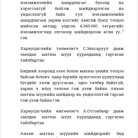
нэхэмжлэлийн шаардлагыг бүхэлд нь
хэрэгсэхгүй болгож шийдвэрлэсэн нь
үндэслэлгүй байх тул нэхэмжлэлийн
шаардлагын зарим хэсгийг хангаж буюу тооцоо
нийлсэн актаар үлдсэн 4.340.000 төгрөгийг
нэхэмжлэгчид олгохоор шийдвэрлэж өгнө үү...”
гэв.
Хариуцагчийн төлөөлөгч С.Энхсаруул давж
заалдах шатны шүүх хуралдаанд гаргасан
тайлбартаа:
Бидний хооронд зээл болон махны үнийн тооцоо
байсан боловч өдөр бүрийн орлогоосоо цувуулаад
бүгдийг төлж дуусгасан... одоо төлбөр байхгүй,
харин ч илүү төлсөн гэж үзэж байна. Анхан
шатны шүүхийн шийдвэр нь үндэслэлтэй гарсан
гэж үзэж байна гэв.
Хариуцагчийн өмгөөлөгч А.Отгонбаяр давж
заалдах шатны шүүх хуралдаанд гаргасан
тайлбартаа:
Анхан шатны шүүхийн шийдвэрийг бид