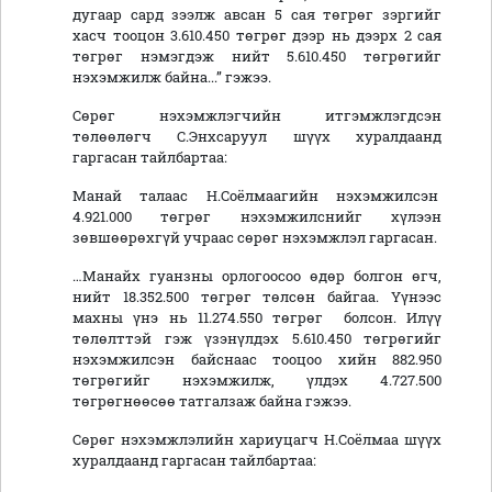
дугаар сард зээлж авсан 5 сая төгрөг зэргийг
хасч тооцон 3.610.450 төгрөг дээр нь дээрх 2 сая
төгрөг нэмэгдэж нийт 5.610.450 төгрөгийг
нэхэмжилж байна...” гэжээ.
Сөрөг нэхэмжлэгчийн итгэмжлэгдсэн
төлөөлөгч С.Энхсаруул шүүх хуралдаанд
гаргасан тайлбартаа:
Манай талаас Н.Соёлмаагийн нэхэмжилсэн
4.921.000 төгрөг нэхэмжилснийг хүлээн
зөвшөөрөхгүй учраас сөрөг нэхэмжлэл гаргасан.
…Манайх гуанзны орлогоосоо өдөр болгон өгч,
нийт 18.352.500 төгрөг төлсөн байгаа. Үүнээс
махны үнэ нь 11.274.550 төгрөг болсон. Илүү
төлөлттэй гэж үзэнүлдэх 5.610.450 төгрөгийг
нэхэмжилсэн байснаас тооцоо хийн 882.950
төгрөгийг нэхэмжилж, үлдэх 4.727.500
төгрөгнөөсөө татгалзаж байна гэжээ.
Сөрөг нэхэмжлэлийн хариуцагч Н.Соёлмаа шүүх
хуралдаанд гаргасан тайлбартаа: