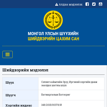
Алдаа мэдээлэх
Шийдвэрийн мэдээлэл
Шүүх
Сэлэнгэ аймгийн Эрүү, Иргэний хэргийн давж
заалдах шатны шүүх
Шүүгч
Батжаргалын Батзориг
Хэргийн индекс
148/2015/00378/И