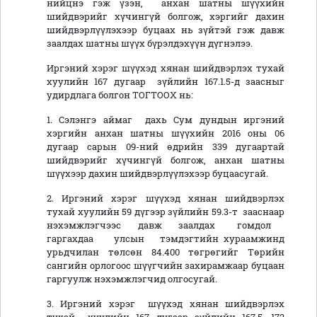
нийцнэ гэж үзэн, анхан шатны шүүхийн
шийдвэрийг хүчингүй болгож, хэргийг дахин
шийдвэрлүүлэхээр буцаах нь зүйтэй гэж давж
заалдах шатны шүүх бүрэлдэхүүн дүгнэлээ.
Иргэний хэрэг шүүхэд хянан шийдвэрлэх тухай
хуулийн 167 дугаар зүйлийн 167.1.5-д заасныг
удирдлага болгон ТОГТООХ нь:
1. Сэлэнгэ аймаг дахь Сум дундын иргэний
хэргийн анхан шатны шүүхийн 2016 оны 06
дугаар сарын 09-ний өдрийн 339 дугаартай
шийдвэрийг хүчингүй болгож, анхан шатны
шүүхээр дахин шийдвэрлүүлэхээр буцаасугай.
2. Иргэний хэрэг шүүхэд хянан шийдвэрлэх
тухай хуулийн 59 дүгээр зүйлийн 59.3-т зааснаар
нэхэмжлэгчээс давж заалдах гомдол
гаргахдаа улсын тэмдэгтийн хураамжинд
урьдчилан төлсөн 84.400 төгрөгийг Төрийн
сангийн орлогоос шүүгчийн захирамжаар буцаан
гаргуулж нэхэмжлэгчид олгосугай.
3. Иргэний хэрэг шүүхэд хянан шийдвэрлэх