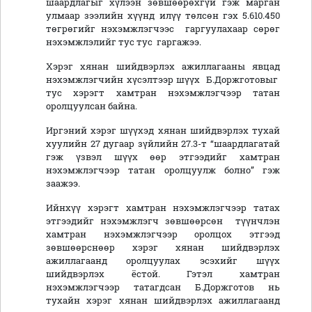
шаардлагыг хүлээн зөвшөөрөхгүй гэж марган
улмаар зээлийн хүүнд илүү төлсөн гэх 5.610.450
төгрөгийг нэхэмжлэгчээс гаргуулахаар сөрөг
нэхэмжлэлийг тус тус гаргажээ.
Хэрэг хянан шийдвэрлэх ажиллагааны явцад
нэхэмжлэгчийн хүсэлтээр шүүх Б.Доржготовыг
тус хэрэгт хамтран нэхэмжлэгчээр татан
оролцуулсан байна.
Иргэний хэрэг шүүхэд хянан шийдвэрлэх тухай
хуулийн 27 дугаар зүйлийн 27.3-т “шаардлагатай
гэж үзвэл шүүх өөр этгээдийг хамтран
нэхэмжлэгчээр татан оролцуулж болно” гэж
заажээ.
Ийнхүү хэрэгт хамтран нэхэмжлэгчээр татах
этгээдийг нэхэмжлэгч зөвшөөрсөн түүнчлэн
хамтран нэхэмжлэгчээр оролцох этгээд
зөвшөөрснөөр хэрэг хянан шийдвэрлэх
ажиллагаанд оролцуулах эсэхийг шүүх
шийдвэрлэх ёстой. Гэтэл хамтран
нэхэмжлэгчээр татагдсан Б.Доржготов нь
тухайн хэрэг хянан шийдвэрлэх ажиллагаанд