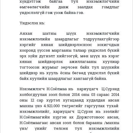
хүндэтгэж байгаа тул нэхэмжлэгчийн
өмгөөлөгчийн давж заалдах гомдлыг
үндэслэлгүй гэж үзэж байна гэв.
Үндэслэх нь:
Анхан шатны шүүх нэхэмжлэгчийн
нэхэмжлэлийн шаардлагыг тодруулахгүйгээр
хэргийг хянан шийдвэрлэснээс зохигчдын
хооронд үүссэн маргааны талаар үндэслэл бүхий
эрх зүйн дүгнэлт хийгээгүй, мөн шүүх нь хэрэг
хянан шийдвэрлэх ажиллагааны хуулиар
тогтоосон журмыг зөрчсөн байх тул шүүхийн
шийдвэр нь хууль ёсны бөгөөд үндэслэл бүхий
байх хуулийн шаардлагыг хангаагүй байна.
Нэхэмжлэгч Н.Соёлмаа нь хариуцагч Ц.Сүрэнд
холбогдуулан зээл болон 2014 оны 03 сараас 2014
оны 12 сар хүртэл хугацаанд худалдан авсан
махны үнэ 4.921.000 төгрөгийг гаргуулах тухай
нэхэмжлэлийг, хариуцагч Ц.Сүрэн нь зээлийг
Н.Соёлмаагийн хүргэн ах Доржготовоос авсан,
Н.Соёлмаагаас авсан зээл болон барааны /махны
үнэ/ үнийг төлсөн тул нэхэмжлэлийн