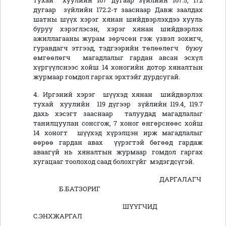
тухай хуулийн 167 дугаар зүйлийн 167.5, 172
дугаар зүйлийн 172.2-т зааснаар Давж заалдах
шатны шүүх хэрэг хянан шийдвэрлэхдээ хууль
буруу хэрэглэсэн, хэрэг хянан шийдвэрлэх
ажиллагааны журам зөрчсөн гэж үзвэл зохигч,
гуравдагч этгээд, тэдгээрийн төлөөлөгч буюу
өмгөөлөгч магадлалыг гардан авсан эсхүл
хүргүүлснээс хойш 14 хоногийн дотор хяналтын
журмаар гомдол гаргах эрхтэйг дурдсугай.
4. Иргэний хэрэг шүүхэд хянан шийдвэрлэх
тухай хуулийн 119 дүгээр зүйлийн 119.4, 119.7
дахь хэсэгт зааснаар талуудад магадлалыг
танилцуулан сонсгож, 7 хоног өнгөрснөөс хойш
14 хоногт шүүхэд хүрэлцэн ирж магадлалыг
өөрөө гардан авах үүрэгтэй бөгөөд гардаж
аваагүй нь хяналтын журмаар гомдол гаргах
хугацааг тоолоход саад болохгүйг мэдэгдсүгэй.
ДАРГАЛАГЧ
Б.БАТЗОРИГ
ШҮҮГЧИД
С.ЭНХЖАРГАЛ