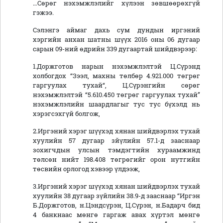
…Сөрөг нэхэмжлэлийг хүлээн зөвшөөрөхгүй
гэжээ.
Сэлэнгэ аймаг дахь сум дундын иргэний
хэргийн анхан шатны шүүх 2016 оны 06 дугаар
сарын 09-ний өдрийн 339 дугаартай шийдвэрээр:
1.Доржготов нарын нэхэмжлэлтэй Ц.Сүрэнд
холбогдох “Зээл, махны төлбөр 4.921.000 төгрөг
гаргуулах тухай“, Ц.Сүрэнгийн сөрөг
нэхэмжлэлтэй “5.610.450 төгрөг гаргуулах тухай”
нэхэмжлэлийн шаардлагыг тус тус бүхэлд нь
хэрэгсэхгүй болгож,
2.Иргэний хэрэг шүүхэд хянан шийдвэрлэх тухай
хуулийн 57 дугаар зйүлийн 57.1-д зааснаар
зохигчдын улсын тэмдэгтийн хураамжинд
төлсөн нийт 198.408 төгрөгийг орон нутгийн
төсвийн орлогод хэвээр үлдээж,
3.Иргэний хэрэг шүүхэд хянан шийдвэрлэх тухай
хуулийн 38 дугаар зүйлийн 38.9-д зааснаар “Иргэн
Б.Доржготов, н.Цэндсүрэн, Ц.Сүрэн, н.Бадарч бид
4 банкнаас мөнгө гаргаж авах хүртэл мөнгө