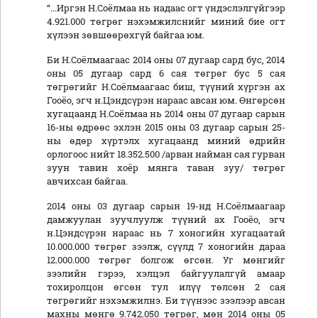
“...Иргэн Н.Соёлмаа нь надаас огт үндэслэлгүйгээр
4.921.000 төгрөг нэхэмжилснийг миний бие огт
хүлээн зөвшөөрөхгүй байгаа юм.
Би Н.Соёлмаагаас 2014 оны 07 дугаар сард бус, 2014
оны 05 дугаар сард 6 сая төгрөг бус 5 сая
төгрөгийг Н.Соёлмаагаас биш, түүний хүргэн ах
Гооёо, эгч н.Цэндсүрэн нараас авсан юм. Өнгөрсөн
хугацаанд Н.Соёлмаа нь 2014 оны 07 дугаар сарын
16-ны өдрөөс эхлэн 2015 оны 03 дугаар сарын 25-
ны өдөр хүртэлх хугацаанд миний өдрийн
орлогоос нийт 18.352.500 /арван найман сая гурван
зуун тавин хоёр мянга таван зуу/ төгрөг
авчихсан байгаа.
2014 оны 03 дугаар сарын 19-нд Н.Соёлмаагаар
дамжуулан зуучлуулж түүний ах Гооёо, эгч
н.Цэндсүрэн нараас нь 7 хоногийн хугацаатай
10.000.000 төгрөг зээлж, сүүлд 7 хоногийн дараа
12.000.000 төгрөг болгож өгсөн. Уг мөнгийг
зээлийн гэрээ, хэлцэл байгуулалгүй амаар
тохиролцон өгсөн тул илүү төлсөн 2 сая
төгрөгийг нэхэмжилнэ. Би түүнээс зээлээр авсан
махны мөнгө 9.742.050 төгрөг, мөн 2014 оны 05