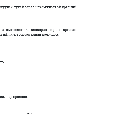
аргуулах тухай сөрөг нэхэмжлэлтэй иргэний
а, өмгөөлөгч С.Галцацрах нарын гаргасан
эгийн илтгэснээр хянан хэлэлцэв.
н,
ам нар оролцов.