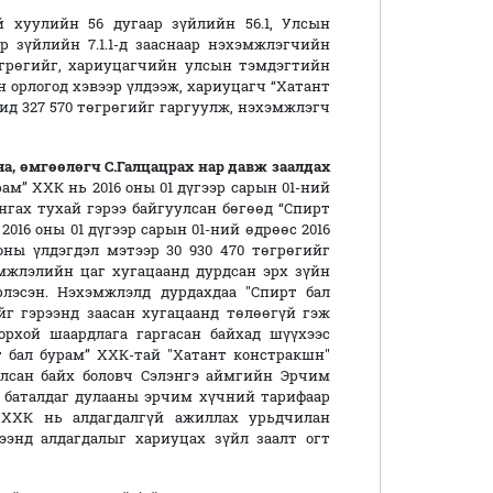
 хуулийн 56 дугаар зүйлийн 56.1, Улсын
 зүйлийн 7.1.1-д зааснаар нэхэмжлэгчийн
грөгийг, хариуцагчийн улсын тэмдэгтийн
н орлогод хэвээр үлдээж, хариуцагч “Хатант
д 327 570 төгрөгийг гаргуулж, нэхэмжлэгч
, өмгөөлөгч С.Галцацрах нар
давж
заалдах
ам” ХХК нь 2016 оны 01 дүгээр сарын 01-ний
нгах тухай гэрээ байгуулсан бөгөөд “Спирт
016 оны 01 дүгээр сарын 01-ний өдрөөс 2016
оны үлдэгдэл мэтээр 30 930 470 төгрөгийг
мжлэлийн цаг хугацаанд дурдсан эрх зүйн
лэсэн. Нэхэмжлэлд дурдахдаа "Спирт бал
г гэрээнд заасан хугацаанд төлөөгүй гэж
рхой шаардлага гаргасан байхад шүүхээс
т бал бурам” ХХК-тай "Хатант констракшн"
улсан байх боловч Сэлэнгэ аймгийн Эрчим
 баталдаг дулааны эрчим хүчний тарифаар
" ХХК нь алдагдалгүй ажиллах урьдчилан
ээнд алдагдалыг хариуцах зүйл заалт огт