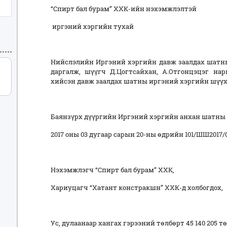
“Спирт бал бурам” ХХК-ийн нэхэмжлэлтэй
иргэний хэргийн тухай
Нийслэлийн Иргэний хэргийн давж заалдах шатн
даргалж, шүүгч Д.Цогтсайхан, А.Отгонцэцэг на
хийсэн давж заалдах шатны иргэний хэргийн шүүх
Баянзүрх дүүргийн Иргэний хэргийн анхан шатны
2017 оны 03 дугаар сарын 20-ны өдрийн 101/ШШ2017
Нэхэмжлэгч “Спирт бал бурам” ХХК,
Хариуцагч “Хатант констракшн” ХХК-д холбогдох,
Ус, дулаанаар хангах гэрээний төлбөрт 45 140 205 