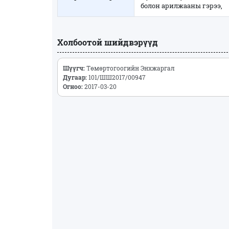
болон арилжааны гэрээ,
Холбоотой шийдвэрүүд
Шүүгч:
Төмөртогоогийн Энхжаргал
Дугаар:
101/ШШ2017/00947
Огноо:
2017-03-20