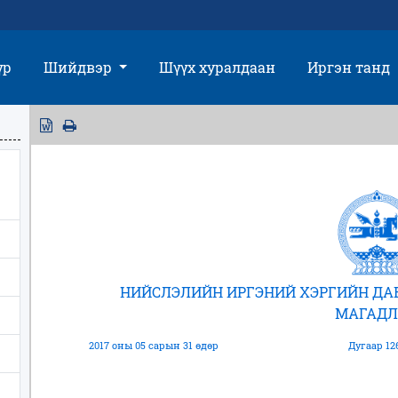
үр
Шийдвэр
Шүүх хуралдаан
Иргэн танд
НИЙСЛЭЛИЙН ИРГЭНИЙ ХЭРГИЙН Д
МАГАДЛ
2017 оны 05 сарын 31 өдөр
Дугаар 12