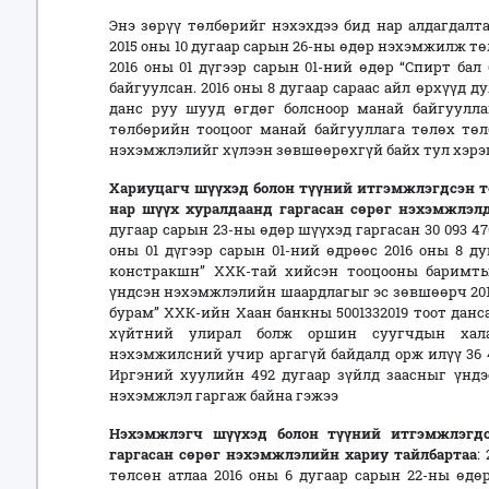
Энэ зөрүү төлбөрийг нэхэхдээ бид нар алдагдалт
2015 оны 10 дугаар сарын 26-ны өдөр нэхэмжилж тө
2016 оны 01 дүгээр сарын 01-ний өдөр “Спирт бал
байгуулсан. 2016 оны 8 дугаар сараас айл өрхүүд 
данс руу шууд өгдөг болсноор манай байгууллаг
төлбөрийн тооцоог манай байгууллага төлөх төл
нэхэмжлэлийг хүлээн зөвшөөрөхгүй байх тул хэрэг
Хариуцагч
шүүхэд болон түүний итгэмжлэгдсэн т
нар
шүүх хуралдаанд
гаргасан
сөрөг нэхэмжлэл
дугаар сарын 23-ны өдөр шүүхэд гаргасан 30 093 4
оны 01 дүгээр сарын 01-ний өдрөөс 2016 оны 8 д
констракшн” ХХК-тай хийсэн тооцооны баримты
үндсэн нэхэмжлэлийн шаардлагыг эс зөвшөөрч 2015
бурам” ХХК-ийн Хаан банкны 5001332019 тоот данс
хүйтний улирал болж оршин суугчдын хала
нэхэмжилсний учир аргагүй байдалд орж илүү 36 
Иргэний хуулийн 492 дугаар зүйлд заасныг үндэс
нэхэмжлэл гаргаж байна гэжээ
Нэхэмжлэгч шүүхэд болон түүний
итгэмжлэгдс
гаргасан
сөрөг нэхэмжлэлийн хариу
тайлбартаа
:
төлсөн атлаа 2016 оны 6 дугаар сарын 22-ны өдө