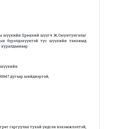
ы шүүхийн Ерөнхий шүүгч Ж.Оюунтунгалаг
рын бүрэлдэхүүнтэй тус шүүхийн танхимд
 хуралдаанаар
 шүүхийн
/00947 дугаар шийдвэртэй,
төгрөг гаргуулах тухай үндсэн нэхэмжлэлтэй,