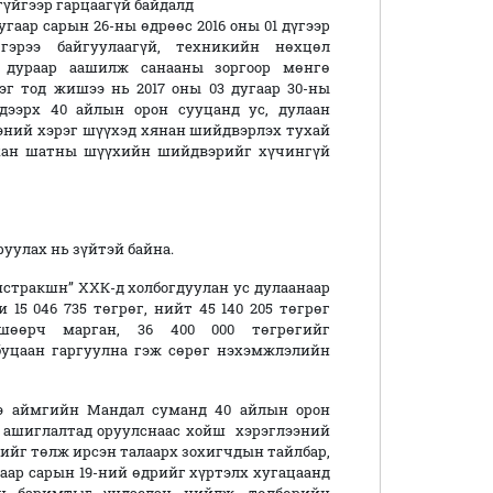
гүйгээр гарцаагүй байдалд
гаар сарын 26-ны өдрөөс 2016 оны 01 дүгээр
гэрээ байгуулаагүй, техникийн нөхцөл
н дураар аашилж санааны зоргоор мөнгө
г тод жишээ нь 2017 оны 03 дугаар 30-ны
 дээрх 40 айлын орон сууцанд ус, дулаан
гэний хэрэг шүүхэд хянан шийдвэрлэх тухай
 анхан шатны шүүхийн шийдвэрийг хүчингүй
уулах нь зүйтэй байна.
нстракшн” ХХК-д холбогдуулан ус дулаанаар
и 15 046 735 төгрөг, нийт 45 140 205 төгрөг
вшөөрч марган, 36 400 000 төгрөгийг
буцаан гаргуулна гэж сөрөг нэхэмжлэлийн
гэ аймгийн Мандал суманд 40 айлын орон
р ашиглалтад оруулснаас хойш хэрэглээний
өрийг төлж ирсэн талаарх зохигчдын тайлбар,
угаар сарын 19-ний өдрийг хүртэлх хугацаанд