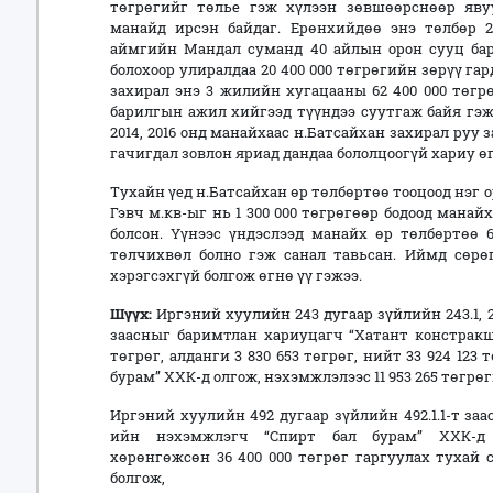
төгрөгийг төлье гэж хүлээн зөвшөөрснөөр яву
манайд ирсэн байдаг. Ерөнхийдөө энэ төлбөр 2
аймгийн Мандал суманд 40 айлын орон сууц бар
болохоор улиралдаа 20 400 000 төгрөгийн зөрүү гар
захирал энэ 3 жилийн хугацааны 62 400 000 төгр
барилгын ажил хийгээд түүндээ суутгаж байя гэж
2014, 2016 онд манайхаас н.Батсайхан захирал руу
гачигдал зовлон яриад дандаа бололцоогүй хариу өг
Тухайн үед н.Батсайхан өр төлбөртөө тооцоод нэг о
Гэвч м.кв-ыг нь 1 300 000 төгрөгөөр бодоод манай
болсон. Үүнээс үндэслээд манайх өр төлбөртөө 6
төлчихвөл болно гэж санал тавьсан. Иймд сөрө
хэрэгсэхгүй болгож өгнө үү гэжээ.
Шүүх:
Иргэний хуулийн 243 дугаар зүйлийн 243.1, 2
заасныг баримтлан хариуцагч “Хатант констракш
төгрөг, алданги 3 830 653 төгрөг, нийт 33 924 12
бурам” ХХК-д олгож, нэхэмжлэлээс 11 953 265 төгр
Иргэний хуулийн 492 дугаар зүйлийн 492.1.1-т за
ийн нэхэмжлэгч “Спирт бал бурам” ХХК-д х
хөрөнгөжсөн 36 400 000 төгрөг гаргуулах тухай 
болгож,