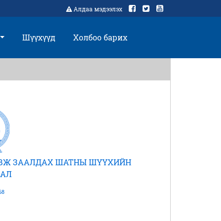
Алдаа мэдээлэх
Шүүхүүд
Холбоо барих
АВЖ ЗААЛДАХ ШАТНЫ ШҮҮХИЙН
АЛ
68