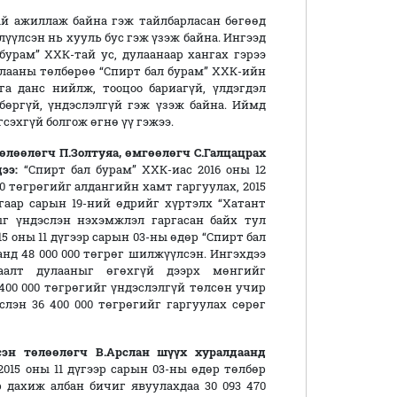
ай ажиллаж байна гэж тайлбарласан бөгөөд
лүүлсэн нь хууль бус гэж үзэж байна. Ингээд
 бурам” ХХК-тай ус, дулаанаар хангах гэрээ
дулааны төлбөрөө “Спирт бал бурам” ХХК-ийн
а данс нийлж, тооцоо бариагүй, үлдэгдэл
бөргүй, үндэслэлгүй гэж үзэж байна. Иймд
сэхгүй болгож өгнө үү гэжээ.
өлөөлөгч П.Золтуяа,
өмгөөлөгч С.Галцацрах
дээ
:
“Спирт бал бурам” ХХК-иас 2016 оны 12
70 төгрөгийг алдангийн хамт гаргуулах, 2015
угаар сарын 19-ний өдрийг хүртэлх “Хатант
г үндэслэн нэхэмжлэл гаргасан байх тул
 оны 11 дүгээр сарын 03-ны өдөр “Спирт бал
анд 48 000 000 төгрөг шилжүүлсэн. Ингэхдээ
алт дулааныг өгөхгүй дээрх мөнгийг
400 000 төгрөгийг үндэслэлгүй төлсөн учир
лэн 36 400 000 төгрөгийг гаргуулах сөрөг
эн төлөөлөгч В.Арслан
шүүх хуралд
аанд
 2015 оны 11 дүгээр сарын 03-ны өдөр төлбөр
р дахиж албан бичиг явуулахдаа 30 093 470