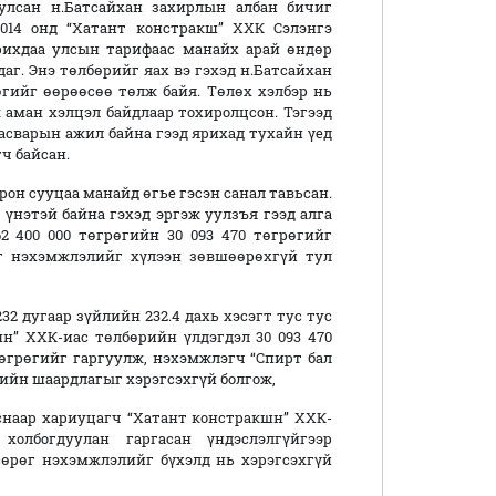
улсан н.Батсайхан захирлын албан бичиг
014 онд “Хатант констракш” ХХК Сэлэнгэ
ихдаа улсын тарифаас манайх арай өндөр
даг. Энэ төлбөрийг яах вэ гэхэд н.Батсайхан
өгийг өөрөөсөө төлж байя. Төлөх хэлбэр нь
 аман хэлцэл байдлаар тохиролцсон. Тэгээд
 засварын ажил байна гээд ярихад тухайн үед
ч байсан.
рон сууцаа манайд өгье гэсэн санал тавьсан.
х үнэтэй байна гэхэд эргэж уулзъя гээд алга
2 400 000 төгрөгийн 30 093 470 төгрөгийг
г нэхэмжлэлийг хүлээн зөвшөөрөхгүй тул
32 дугаар зүйлийн 232.4 дахь хэсэгт тус тус
н” ХХК-иас төлбөрийн үлдэгдэл 30 093 470
3 төгрөгийг гаргуулж, нэхэмжлэгч “Спирт бал
өгийн шаардлагыг хэрэгсэхгүй болгож,
аснаар хариуцагч “Хатант констракшн” ХХК-
олбогдуулан гаргасан үндэслэлгүйгээр
сөрөг нэхэмжлэлийг бүхэлд нь хэрэгсэхгүй