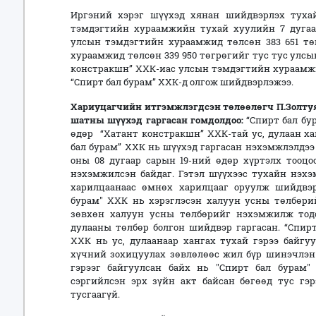
Иргэний хэрэг шүүхэд хянан шийдвэрлэх тухай
тэмдэгтийн хураамжийн тухай хуулийн 7 дугаар
улсын тэмдэгтийн хураамжид төлсөн 383 651 тө
хураамжид төлсөн 339 950 төгрөгийг тус тус улсы
констракшн” ХХК-иас улсын тэмдэгтийн хураамжи
“Спирт бал бурам” ХХК-д олгож шийдвэрлэжээ.
Хариуцагчийн итгэмжлэгдсэн төлөөлөгч П.Золтуяа
шатны шүүхэд гаргасан гомдолдоо:
“Спирт бал бур
өдөр “Хатант констракшн” ХХК-тай ус, дулаан ха
бал бурам” ХХК нь шүүхэд гаргасан нэхэмжлэлдээ 2
оны 08 дугаар сарын 19-ний өдөр хүртэлх тооцо
нэхэмжилсэн байдаг. Гэтэл шүүхээс тухайн нэхэ
харилцаанаас өмнөх харилцааг оруулж шийдвэр
бурам" ХХК нь хэрэглэсэн халуун усны төлбөрий
зөвхөн халуун усны төлбөрийг нэхэмжилж тодо
дулааны төлбөр болгон шийдвэр гаргасан. “Спир
ХХК нь ус, дулаанаар хангах тухай гэрээ байгу
хүчний зохицуулах зөвлөлөөс жил бүр шинэчлэн
гэрээг байгуулсан байх нь "Спирт бал бурам
сэргийлсэн эрх зүйн акт байсан бөгөөд тус гэр
тусгаагүй.