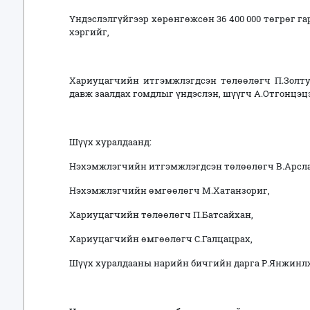
Үндэслэлгүйгээр хөрөнгөжсөн 36 400 000 төгрөг г
хэргийг,
Хариуцагчийн итгэмжлэгдсэн төлөөлөгч П.Золтуя
давж заалдах гомдлыг үндэслэн, шүүгч А.Отгонцэц
Шүүх хуралдаанд:
Нэхэмжлэгчийн итгэмжлэгдсэн төлөөлөгч В.Арсла
Нэхэмжлэгчийн өмгөөлөгч М.Хатанзориг,
Хариуцагчийн төлөөлөгч П.Батсайхан,
Хариуцагчийн өмгөөлөгч С.Галцацрах,
Шүүх хуралдааны нарийн бичгийн дарга Р.Янжинлх