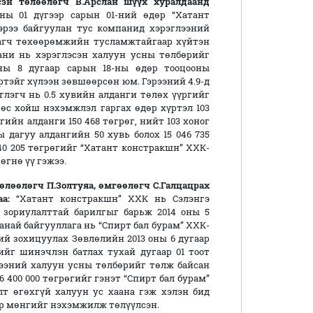
эн төлөөлөгч В.Арслан
шүүх хуралд
аанд
ны 01 дүгээр сарын 01-ний өдөр “Хатант
эрээ байгуулан тус компанид хэрэглээний
цагч төхөөрөмжийн тусламжтайгаар хүйтэн
ани нь хэрэглэсэн халуун усны төлбөрийг
оны 8 дугаар сарын 18-ны өдөр тооцооны
өртэйг хүлээн зөвшөөрсөн юм. Гэрээний 4.9-д
глэгч нь 0.5 хувийн алданги төлөх үүргийг
өөс хойш нэхэмжлэл гаргах өдөр хүртэл 103
гийн алданги 150 468 төгрөг, нийт 103 хоног
ы дагуу алдангийн 50 хувь болох 15 046 735
 140 205 төгрөгийг “Хатант констракшн” ХХК-
өгнө үү гэжээ.
өлөөлөгч П.Золтуяа,
өмгөөлөгч С.Галцацрах
а:
“Хатант констракшн” ХХК нь Сэлэнгэ
зориулалттай барилгыг барьж 2014 оны 5
анай байгууллага нь “Спирт бал бурам” ХХК-
ий зохицуулах Зөвлөлийн 2013 оны 6 дугаар
йг шинэчлэн батлах тухай дугаар 01 тоот
глээний халуун усны төлбөрийг төлж байсан
6 400 000 төгрөгийг гэнэт “Спирт бал бурам”
т өгөхгүй халуун ус хаана гэж хэлэн бид
өр мөнгийг нэхэмжилж төлүүлсэн.