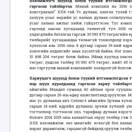
Нэхэмжлэгч шүүхэд болон түүний
итгэмжлэгдс
гаргасан тайлбартаа
: Манай компани нь 2016 о
констракшн” ХХК-тай Ус дулаан, хангах тухай г
халуун усыг өөрийн ус халаах дулаан солилуул
усыг халаах ажлыг хийж гүйцэтгэсэн. Тус комп
гэрээнд заасан хугацаанд төлөөгүй тул 2016 
үлдэгдлийн баталгаа гаргаж 30 093 470 төгрөгийн 
төлбөрийг хугацаандаа төлөөгүй тохиолдолд хэрэ
хүлээсэн юм. 2016 оны 8 дугаар сарын 19-ний өдр
хоногийн алдангийг авах хүсэлтэй байна. Нэг хоно
15 498 204 төгрөг болж байна. Иймд хуульд заасн
төгрөг, үндсэн төлбөр 30 093 470 төгрөг, нийт 45
иас гаргуулж манай компанийг хохиролгүй болгож 
Хариуцагч
шүүхэд болон түүний итгэмжлэгдсэн т
нар
шүүх хуралдаанд
гаргасан
хариу
тайлбарта
аймгийн Мандал суманд 40 айлын орон сууцны 
дугаар сарын 26-ны өдөр ашиглалтанд оруулсан. М
иас ус дулаанаа авч Сэлэнгэ аймгийн Эрчим хүчн
сарын 14-ний өдрийн дулааны эрчим хүчний үни
тогтоолоор тогтоосон үнэ, тарифаар дулаан хэрэ
боловч 2014-2015 оны халаалтын зөрүү төлбөр гэж 3
ХХК нэхэмжилж энэ мөнгийг өгөхгүй бол халаал
нарыг дарамталж, гарцаагүй байдалд оруулж төлб