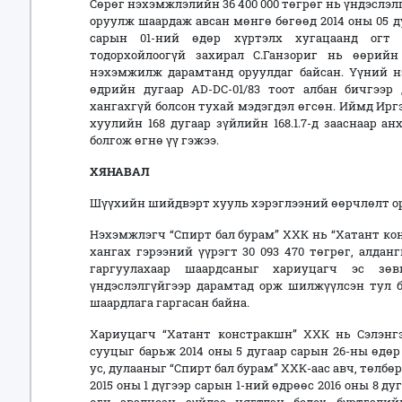
Сөрөг нэхэмжлэлийн 36 400 000 төгрөг нь үндэслэл
оруулж шаардаж авсан мөнгө бөгөөд 2014 оны 05 ду
сарын 01-ний өдөр хүртэлх хугацаанд огт 
тодорхойлоогүй захирал С.Ганзориг нь өөрий
нэхэмжилж дарамтанд оруулдаг байсан. Үүний нэ
өдрийн дугаар AD-DC-01/83 тоот албан бичгээр
хангахгүй болсон тухай мэдэгдэл өгсөн. Иймд Ир
хуулийн 168 дугаар зүйлийн 168.1.7-д зааснаар
болгож өгнө үү гэжээ.
ХЯНАВАЛ
Шүүхийн шийдвэрт хууль хэрэглээний өөрчлөлт ор
Нэхэмжлэгч “Спирт бал бурам” ХХК нь “Хатант ко
хангах гэрээний үүрэгт 30 093 470 төгрөг, алданг
гаргуулахаар шаардсаныг хариуцагч эс зө
үндэслэлгүйгээр дарамтад орж шилжүүлсэн тул 
шаардлага гаргасан байна.
Хариуцагч “Хатант констракшн” ХХК нь Сэлэн
сууцыг барьж 2014 оны 5 дугаар сарын 26-ны өдө
ус, дулааныг “Спирт бал бурам” ХХК-аас авч, төлб
2015 оны 1 дүгээр сарын 1-ний өдрөөс 2016 оны 8 д