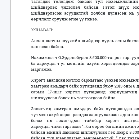
татагдан төлөгдөж байсан тул нэхэмжлэлийн 
шийдвэрлэх үндэслэл байсан. Гэтэл шүүх н
шийдвэрлэсэн асуудалтай холбон дүгнэсэн нь 
өөрчлөлт оруулж өгнө үү гэжээ.
ХЯНАВАЛ:
Анхан шатны шүүхийн шийдвэр хууль ёсны бөгөөд
хангасан байна.
Нэхэмжлэгч О.Эрдэнэбүрэн 8.500.000 төгрөг гаргу
ба хариуцагч уг мөнгийг ахуйн хэрэгцээндээ за
маргажээ.
Хэрэгт авагдсан нотлох баримтаас үзэхэд нэхэмжл
хамтран амьдарч байх хугацаанд буюу 2013 оны 8 ду
сарын 17-ныг хүртэл хугацаанд хариуцагчид 
шилжүүлсэн болох нь тогтоогдсон байна.
Зохигчид хамтран амьдарч байх хугацаандаа өө
тутмын ахуй хэрэгцээндээ зарцуулахаас гадна ха
болох нь зохигчдын тайлбар хэрэгт авагдс
хариуцагчийн гаргасан “...би өөрөө багшийн ажил
байсан миний дансанд шилжүүлсэн гэх дээрх 8.500
байсан тул шаардлагыг зөвшөөрөхгүй...” гэх тат