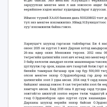
өгдөг байсан. Энэ мөнгийг Н.Буянцогт өөрийнхө
зарцуулсан мөнгөө мөн л аав ээжээсээ авдаг б
өөрийнхөө хэдэн малыг худалдаад бараг л дууссан.
Иймээс түүний ХААН банкин дахь 5031208021 тоот д
тул энэ мөнгөө нэхэмжилнэ. Иймд Н.Буянцогтоос н
зуу/ нэхэмжилж байна гэжээ.
Хариуцагч шүүхэд гаргасан тайлбартаа: Би 4 нас
оноос 2015 он хүртэл 3 жил Дархан хотод амьдарса
26-ны өдөр охин Мөнхжин төрсөн. 2012 оны 06 
төгрөгийн цалингийн зээл авч өгөөд энэ мөнгөөр б
3 байр хөлсөлж амьдрал эхэлж машинаараа таксин
цуглуулж гэр орон, хашаа авч газартай болж гэрт 
биеийн тамирын багшаар орж сар бүр 500,000 төг
олсон мөнгөө эхнэр О.Эрдэнэбүрэнд гар дээр н
цалингийн зээл 3 удаа авсан. 2014 онд 9 сард хаша
байшинг авахад ээжээс 8 сая төгрөгийн зээл би өөр
хамтарч авсан. Бид 2015 оны 8 дугаар сард тусда
ээжтэйгээ ажилгүй зээлээ өөрөө төлж чадахгүй 
гээд О.Эрдэнэбүрэн одоо хүртэл сууж хашаандаа
Дарханы шүүхэд өөрийн эхнэр байсан О.Эрдэн