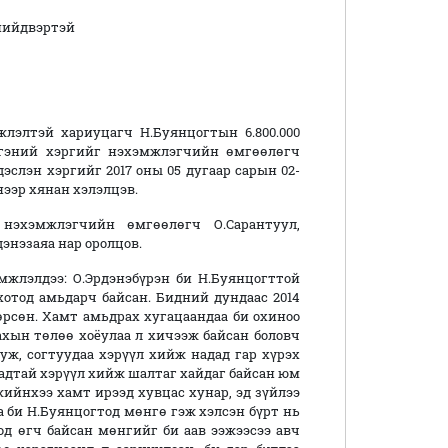
 шийдвэртэй
мжлэлтэй хариуцагч Н.Буянцогтын 6.800.000
ргэний хэргийг нэхэмжлэгчийн өмгөөлөгч
эслэн хэргийг 2017 оны 05 дугаар сарын 02-
ээр хянан хэлэлцэв.
 нэхэмжлэгчийн өмгөөлөгч О.Сарантуул,
энэзаяа нар оролцов.
мжлэлдээ: О.Эрдэнэбүрэн би Н.Буянцогттой
хотод амьдарч байсан. Бидний дундаас 2014
рсөн. Хамт амьдрах хугацаандаа би охиноо
ахын төлөө хоёулаа л хичээж байсан боловч
уж, согтуудаа хэрүүл хийж надад гар хүрэх
надтай хэрүүл хийж шалтаг хайдаг байсан юм
эжийнхээ хамт ирээд хувцас хунар, эд зүйлээ
а би Н.Буянцогтод мөнгө гэж хэлсэн бүрт нь
од өгч байсан мөнгийг би аав ээжээсээ авч