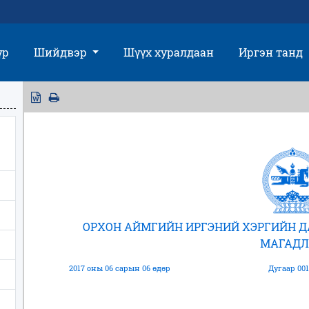
үр
Шийдвэр
Шүүх хуралдаан
Иргэн танд
ОРХОН АЙМГИЙН ИРГЭНИЙ ХЭРГИЙН 
МАГАДЛ
2017 оны 06 сарын 06 өдөр
Дугаар 001