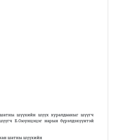
 шатны шүүхийн шүүх хуралдааныг шүүгч
 шүүгч Б.Оюунцэцэг нарын бүрэлдэхүүнтэй
нхан шатны шүүхийн