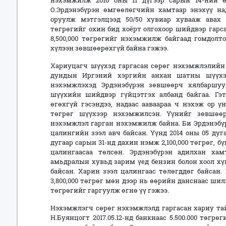
нэхэмжилж 2016 оны 11 дүгээр сарын 14-ний 
О.Эрдэнэбүрэн өмгөөлөгчийн хамтаар энэхүү над
оруулж мэтгэлцээд 50/50 хувиар хувааж авах х
төгрөгийг охин бид хоёрт олгохоор шийдвэр гарса
8,500,000 төгрөгийг нэхэмжилж байгаад гомдол
хүлээн зөвшөөрөхгүй байна гэжээ.
Хариуцагч шүүхэд гаргасан сөрөг нэхэмжлэлийн 
дундын Иргэний хэргийн анхан шатны шүүхэ
нэхэмжлэхэд Эрдэнэбүрэн зөвшөөрч хялбаршу
шүүхийн шийдвэр гүйцэтгэх албанд байгаа. Гэт
өгөхгүй гэсэндээ, надаас ааваараа ч нэхэж ор үн
төгрөг шүүхээр нэхэмжилсэн. Үүнийг зөвшөө
нэхэмжлэл гарган нэхэмжилж байна. Би Эрдэнэбүр
цалингийн зээл авч байсан. Үүнд 2014 оны 05 дугаа
дугаар сарын 31-нд дахин нэмж 2,100,000 төгрөг, бү
цалингаасаа төлсөн. Эрдэнэбүрэн адилхан ха
амьдралын хувьд зарим үед бензин болон хоол х
байсан. Харин зээл цалингаас төлөгддөг байсан. 
3,800,000 төгрөг мөн дээр нь өөрийн данснаас шилж
төгрөгийг гаргуулж өгнө үү гэжээ.
Нэхэмжлэгч сөрөг нэхэмжлэлд гаргасан хариу тай
Н.Буянцогт 2017.05.12-нд банкнаас 5.500.000 төгр