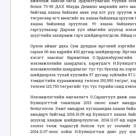
ажиллаж байсан багш Эрдэнэтуяагаас түүний эз
болох 73-95 ДАХ Мауда Демино маркийн авто ма
байгаад хашаа байшин авах үед хот руу оруулж ө
төгрөгөөр өгч мөнгийг нь хашаа байшинд оруулж байс
хашаа байшинд оруулсан. Уг хашаа байшин
гаргуулахаар Дархан уул аймгийн шүүхэд нэхэмж
шүүгчийн захирамж гарч шийдвэрлэгдсэн. Иймд с
Орхон аймаг дахь Сум дундын иргэний хэргийн 
сарын 06-ны өдрийн 402 дугаар шийдвэрээр: Иргэний
хэсэгт заасныг баримтлан О.Эрдэнэбүрэнгийн 8
нэхэмжлэлийн шаардлага, хариуцагч Н.Буянцогты
нэхэмжлэлийн шаардлагыг тус тус бүхэлд нь хэрэг
шийдвэрлэх тухай хуулийн 57 дугаар зүйлийн 57.
тэмдэгтийн хураамжинд төлсөн 150,950 төгрөг, 
төлсөн 123,750 төгрөгийг тус тус төрийн санд хэв
Нэхэмжлэгчийн өмгөөлөгч О.Сарантуул давж заалд
Буянцогттой танилцан 2013 оноос хамт амьдра
болцгоосон. Хамт амьдрах хугацаандаа хашаа байши
амьдарч байгаад 2016.10.05-нд Буянцогт хашаа бай
шүүхэд хандаж шийдвэрлүүлсэн. 2014.11.07-нд ха
зээлээ төлж чадахгүй болсон тул уг зээлийг О.
2014.11.07-ноос хойш Н.Буянцогтын данс руу ш