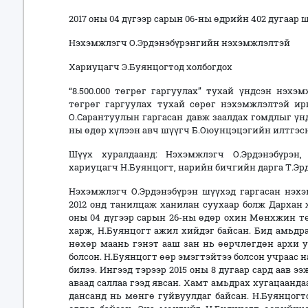
2017 оны 04 дүгээр сарын 06-ны өдрийн 402 дугаар
Нэхэмжлэгч О.Эрдэнэбүрэнгийн нэхэмжлэлтэй
Хариуцагч Э.Буянцогтод холбогдох
“8.500.000 төгрөг гаргуулах” тухай үндсэн нэхэ
төгрөг гаргуулах тухай сөрөг нэхэмжлэлтэй и
О.Сарантуулын гаргасан давж заалдах гомдлыг үнд
ны өдөр хүлээн авч шүүгч Б.Оюунцэцэгийн илтгэсн
Шүүх хуралдаанд: Нэхэмжлэгч О.Эрдэнэбүрэн,
хариуцагч Н.Буянцогт, нарийн бичгийн дарга Т.Эрд
Нэхэмжлэгч О.Эрдэнэбүрэн шүүхэд гаргасан нэхэ
2012 онд танилцаж ханилан суухаар болж Дархан 
оны 04 дүгээр сарын 26-ны өдөр охин Мөнхжин тө
харж, Н.Буянцогт ажил хийдэг байсан. Бид амьдр
нөхөр маань гэнэт ааш зан нь өөрчлөгдөн архи у
болсон. Н.Буянцогт өөр эмэгтэйтээ болсон учраас 
билээ. Ингээд тэрээр 2015 оны 8 дугаар сард аав э
аваад саллаа гээд явсан. Хамт амьдрах хугацаанда
дансанд нь мөнгө гуйвуулдаг байсан. Н.Буянцогт