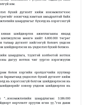
лэлгүй юм.
слэл бүхий дүгнэлт хийж нэхэмжлэгчээс
төгрөгийг зохигчид хамтын амьдралтай байх
мжлэлийн шаардлагыг бүхэлд нь хэрэгсэхгүй
 хянан шийдвэрлэх ажиллагааны явцад
р шилжүүлсэн мөнгө нийт 6.800.000 төгрөг
 талаар дүгнэлт хийгээгүй боловч үндсэн
ж шийдвэрлэсэн нь үндэслэл бүхий болжээ.
ийн шаардлага, түүнтэй холбоотой нотлох
сны дагуу нотлох чиг үүргээ хэрэгжүүлж
рам болон хэргийн оролцогчийн хуулиар
лох баримтанд үндэслэл бүхий дүгнэлт хийж
элд нь хэрэгсэхгүй болгож шийдвэрлэсэн нь
шийдвэрийг хэвээр үлдээж шийдвэрлэх нь
...нэхэмжлэлийн шаардлагаас 3.186.000
двэрт өөрчлөлт оруулж өгнө үү..”гэх давж