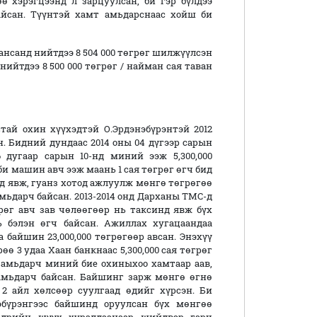
ө хэрэгцээнд л зарцуулсан, би гэр бүлдээ
айсан. Түүнтэй хамт амьдарснаас хойш би
ансанд нийтдээ 8 504 000 төгрөг шилжүүлсэн
ийтдээ 8 500 000 төгрөг / найман сая таван
тай охин хүүхэдтэй О.Эрдэнэбүрэнтэй 2012
н. Бидний дундаас 2014 оны 04 дүгээр сарын
дугаар сарын 10-нд миний ээж 5,300,000
и машин авч ээж маань 1 сая төгрөг өгч бид
д явж, гуанз хотод ажлуулж мөнгө төгрөгөө
амьдарч байсан. 2013-2014 онд Дарханы ТМС-д
рөг авч зав чөлөөгөөр нь таксинд явж бүх
ь бэлэн өгч байсан. Ажиллах хугацаандаа
а байшин 23,000,000 төгрөгөөр авсан. Энэхүү
өө 3 удаа Хаан банкнаас 5,300,000 сая төгрөг
а амьдарч миний бие охиныхоо хамтаар аав,
амьдарч байсан. Байшинг зарж мөнгө өгнө
 2 айл хөлсөөр суулгаад өдийг хүрсэн. Би
эбүрэнгээс байшинд оруулсан бүх мөнгөө