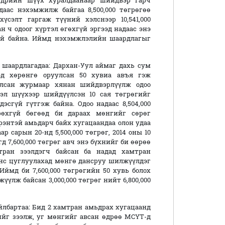
өдрийн шүүх хуралдаанаар шийдвэр гарч
аас нэхэмжилж байгаа 8,500,000 төгрөгөө
үсэлт гаргаж түүний хэлснээр 10,541,000
н ч одоог хүртэл өгөхгүй эргээд надаас энэ
той байна. Иймд нэхэмжлэлийн шаардлагыг
шаардлагадаа: Дархан-Уул аймаг дахь сум
д хөрөнгө оруулсан 50 хувиа авъя гэж
улсан журмаар хянан шийдвэрлүүлж одоо
эл шүүхээр шийдүүлсэн 10 сая төгрөгийг
дэсгүй гүтгэж байна. Одоо надаас 8,504,000
рөхгүй бөгөөд би дараах мөнгийг сөрөг
энтэй амьдарч байх хугацаандаа олон удаа
р сарын 20-нд 5,500,000 төгрөг, 2014 оны 10
гд 7,600,000 төгрөг авч энэ бүхнийг би өөрөө
мтран зээлдэгч байсан ба надад хамтран
үнс цуглуулахад мөнгө дансруу шилжүүлдэг
Иймд би 7,600,000 төгрөгийн 50 хувь болох
үүлж байсан 3,000,000 төгрөг нийт 6,800,000
лбартаа: Бид 2 хамтран амьдрах хугацаанд
өгийг зээлж, уг мөнгийг авсан өдрөө МСҮТ-д