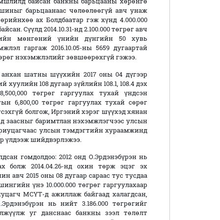
эмшлилд байсан банкны барьцааны хөрөнгө
шиныг барьцаанаас чөлөөлөөгүй авч унаж
өрийнхөө ах Болдбаатар гэж хүнд 4.000.000
ан. Сүүлд 2014.10.31-нд 2.100.000 төгрөг авч
гийн мөнгөний үнийн дүнгийн 50 хувь
лэл гаргаж 2016.10.05-ны 5659 дугаартай
өрөг нэхэмжлэлийг зөвшөөрөхгүй гэжээ.
анхан шатны шүүхийн 2017 оны 04 дүгээр
 хуулийн 108 дугаар зүйлийн 108.1, 108.4 дэх
,500,000 төгрөг гаргуулах тухай үндсэн
н 6,800,00 төгрөг гаргуулах тухай сөрөг
сэхгүй болгож, Иргэний хэрэг шүүхэд хянан
1-д заасныг баримтлан нэхэмжлэгчээс улсын
хариуцагчаас улсын тэмдэгтийн хураамжинд
ээр үлдээж шийдвэрлэжээ.
сан гомдолдоо: 2012 онд О.Эрдэнэбүрэн нь
х болж 2014.04.26-нд охин төрж эцэг эх
н авч 2015 оны 08 дугаар сараас тус тусдаа
шингийн үнэ 10.000.000 төгрөг гаргуулахаар
риуцагч МСҮТ-д ажиллаж байгаад халагдсан,
Эрдэнэбүрэн нь нийт 3.186.000 төгрөгийг
илжүүлж уг данснаас банкны зээл төлөлт