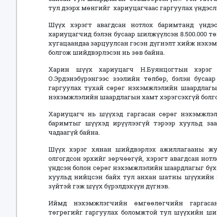
тул дээрх мөнгийг хариуцагчаас гаргуулах үндэс
Шүүх хэрэгт авагдсан нотлох баримтанд үндэ
хариуцагчид бэлэн бусаар шилжүүлсэн 8.500.000 
хугацаандаа зарцуулсан гэсэн дүгнэлт хийж нэхэ
болгож шийдвэрлэсэн нь зөв байна.
Харин шүүх хариуцагч Н.Буянцогтын хэрэг
О.Эрдэнэбүрэнгээс зээлийн төлбөр, бэлэн бусаа
гаргуулах тухай сөрөг нэхэмжлэлийн шаардлагын
нэхэмжлэлийн шаардлагын хамт хэрэгсэхгүй болго
Хариуцагч нь шүүхэд гаргасан сөрөг нэхэмжлэл
баримтыг шүүхэд ирүүлээгүй тэрээр хуульд заа
чадаагүй байна.
Шүүх хэрэг хянан шийдвэрлэх ажиллагааны жу
олгогдсон эрхийг зөрчөөгүй, хэрэгт авагдсан нот
үндсэн болон сөрөг нэхэмжлэлийн шаардлагыг бүх
хуульд нийцсэн байх тул анхан шатны шүүхийн 
зүйтэй гэж шүүх бүрэлдэхүүн дүгнэв.
Иймд нэхэмжлэгчийн өмгөөлөгчийн гаргасан “
төгрөгийг гаргуулах боломжтой тул шүүхийн ший