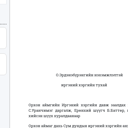
О.Эрдэнэбүрэнгийн нэхэмжлэлтэй
иргэний хэргийн тухай
Орхон аймгийн Иргэний хэргийн давж заалдах
С.Уранчимэг даргалж, Ерөнхий шүүгч Б.Баттөр,
хийсэн шүүх хуралдаанаар
Орхон аймаг дахь Сум дундын иргэний хэргийн а