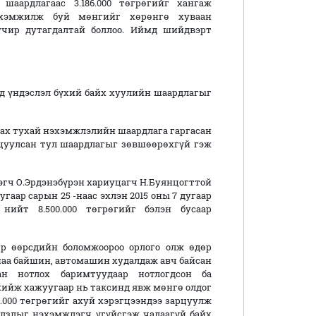
шаардлагаас 3.186.000 төгрөгийг хангаж
эхэмжилж буй мөнгийг хөрөнгө хуваан
учир дутагдалтай боллоо. Иймд шийдвэрт
 үндэслэл бүхий байх хуулийн шаардлагыг
улах тухай нэхэмжлэлийн шаардлага гаргасан
рцуулсан тул шаардлагыг зөвшөөрөхгүй гэж
эгч О.Эрдэнэбүрэн хариуцагч Н.Буянцогттой
гаар сарын 25 -наас эхлэн 2015 оны 7 дугаар
нийт 8.500.000 төгрөгийг бэлэн бусаар
р өөрсдийн боломжоороо орлого олж өдөр
шаа байшин, автомашин худалдаж авч байсан
ан нотлох баримтуудаар нотлогдсон ба
 хийж хажуугаар нь таксинд явж мөнгө олдог
.000 төгрөгийг ахуй хэрэгцээндээ зарцуулж
галзлыг нэхэмжлэгч үгүйсгэж чадаагүй байх