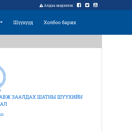
Алдаа мэдээлэх
Шүүхүүд
Холбоо барих
ДАВЖ ЗААЛДАХ ШАТНЫ ШҮҮХИЙН
АЛ
20