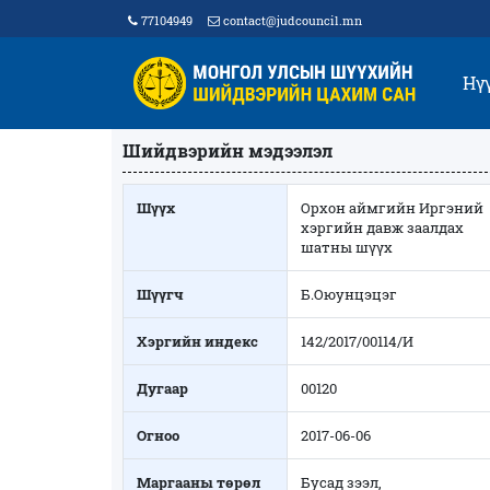
77104949
contact@judcouncil.mn
Нү
Шийдвэрийн мэдээлэл
Шүүх
Орхон аймгийн Иргэний
хэргийн давж заалдах
шатны шүүх
Шүүгч
Б.Оюунцэцэг
Хэргийн индекс
142/2017/00114/И
Дугаар
00120
Огноо
2017-06-06
Маргааны төрөл
Бусад зээл,