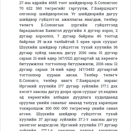
27-ны өдрийн 4665 тоот шийдвэрээр Б.Солонгоос
70 622 360 төгрөгийг гаргуулж, Г.Баярцэцэгт
олгохоор шийдвэрлэсэн. Уг шийдвэрийн дагуу
шийдвэр гүйцэтгэх ажиллагаа явагдаж, төлбөр
төлөгч Б.Солонгын үүргийн гүйцэтгэлд
барьцаалсан Баянгол дүүргийн 4 дүгээр хороо, 2
дугаар хороолол, 7 дугаар байрны 46 тоотод
байрлах 39 м.кв талбайтай 3 өрөө орон сууцыг
Шүүхийн шийдвэр гүйцэтгэх тухай хуулийн 36
дугаар зүйлд заасны дагуу 2016 оны 01 дүгээр
сарын 21-ний өдөр 147/0121 дугаартай эд хөрөнгө
битүүмжлэх тогтоолоор битүүмжилж, 2016 оны 12
дугаар сарын 14-ний өдөр 147/3483 дугаартай
тогтоолоор хураан авсан. Төлбөр төлөгч
Б.Солонго, төлбөр авагч Г.Баярцэцэг нараас
Иргэний хуулийн 177 дугаар зүйлийн 177.1 дэх
хэсэгт заасны дагуу дээрх орон сууцыг үл хөдлөх
эд хөрөнгийн албадан дуудлага худалдаанд
оруулах үнийн саналыг авахад талууд харилцан
тохиролцож 300 000 000 төгрөгөөр үнийн санал
өгсөн. Шүүхийн шийдвэр гүйцэтгэх тухай
хуулийн 37 дугаар зүйлийн 37.1-т заасны дагуу
үнэлгээг мэдэгдсэн. Иргэний хуулийн 177 дугаар
зүйлийн 177.1-т зааснаар талууд харилцан