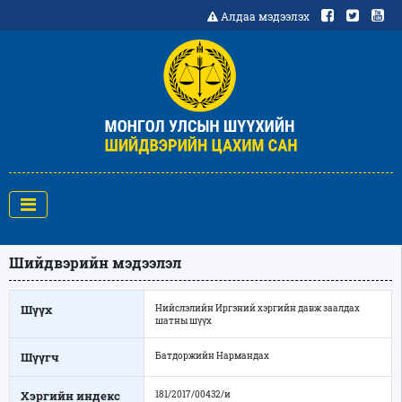
Алдаа мэдээлэх
Шийдвэрийн мэдээлэл
Шүүх
Нийслэлийн Иргэний хэргийн давж заалдах
шатны шүүх
Шүүгч
Батдоржийн Нармандах
Хэргийн индекс
181/2017/00432/и