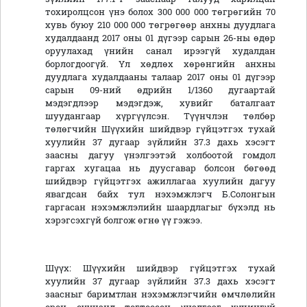
тохиролцсон үнэ болох 300 000 000 төгрөгийн 70
хувь буюу 210 000 000 төгрөгөөр анхны дуудлага
худалдаанд 2017 оны 01 дүгээр сарын 26-ны өдөр
оруулахад үнийн санал ирээгүй худалдан
борлогдоогүй. Үл хөдлөх хөрөнгийн анхны
дуудлага худалдааны талаар 2017 оны 01 дүгээр
сарын 09-ний өдрийн 1/1360 дугаартай
мэдэгдлээр мэдэгдэж, хувийг баталгаат
шуудангаар хүргүүлсэн. Түүнчлэн төлбөр
төлөгчийн Шүүхийн шийдвэр гүйцэтгэх тухай
хуулийн 37 дугаар зүйлийн 37.3 дахь хэсэгт
заасны дагуу үнэлгээтэй холбоотой гомдол
гаргах хугацаа нь дуусгавар болсон бөгөөд
шийдвэр гүйцэтгэх ажиллагаа хуулийн дагуу
явагдсан байх тул нэхэмжлэгч Б.Солонгын
гаргасан нэхэмжлэлийн шаардлагыг бүхэлд нь
хэрэгсэхгүй болгож өгнө үү гэжээ.
Шүүх: Шүүхийн шийдвэр гүйцэтгэх тухай
хуулийн 37 дугаар зүйлийн 37.3 дахь хэсэгт
заасныг баримтлан нэхэмжлэгчийн өмчлөлийн