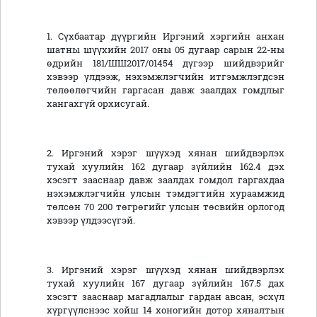
1. Сүхбаатар дүүргийн Иргэний хэргийн анхан
шатны шүүхийн 2017 оны 05 дугаар сарын 22-ны
өдрийн 181/ШШ2017/01454 дүгээр шийдвэрийг
хэвээр үлдээж, нэхэмжлэгчийн итгэмжлэгдсэн
төлөөлөгчийн гаргасан давж заалдах гомдлыг
хангахгүй орхисугай.
2. Иргэний хэрэг шүүхэд хянан шийдвэрлэх
тухай хуулийн 162 дугаар зүйлийн 162.4 дэх
хэсэгт зааснаар давж заалдах гомдол гаргахдаа
нэхэмжлэгчийн улсын тэмдэгтийн хураамжид
төлсөн 70 200 төгрөгийг улсын төсвийн орлогод
хэвээр үлдээсүгэй.
3. Иргэний хэрэг шүүхэд хянан шийдвэрлэх
тухай хуулийн 167 дугаар зүйлийн 167.5 дах
хэсэгт зааснаар магадлалыг гардан авсан, эсхүл
хүргүүлснээс хойш 14 хоногийн дотор хяналтын