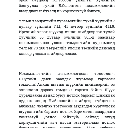
орон сууцанд тогтоосон үнэлгээг хүчингүй
болгуулах тухай Б.Солонгын нэхэмжлэлийн
шаардлагыг бүхэлд нь хэрэгсэхгүй болгож,
Улсын тэмдэгтийн хураамжийн тухай хуулийн 7
дугаар зүйлийн 7.1.1, 41 дүгээр зүйлийн 41.1.5,
Иргэний хэрэг шүүхэд хянан шийдвэрлэх тухай
хуулийн 56 дугаар зүйлийн 56.1-д зааснаар
нэхэмжлэгчээс улсын тэмдэгтийн хураамжид
төлсөн 70 200 төгрөгийг улсын төсвийн дансанд
хэвээр үлдээж шийдвэрлэжээ.
Нэхэмжлэгчийн итгэмжлэгдсэн төлөөлөгч
Б.Сутайн давж заалдах журмаар гаргасан
гомдолд: Анхан шатны шүүхийн шийдвэрийг эс
зөвшөөрч дараах гомдлыг гаргаж байна. Шүүх
хуралдааны явцад буюу нотлох баримт шинжлэн
судлах явцад Нийслэлийн шийдвэр гүйцэтгэх
албанаас үнэлгээ тогтоосон мэдэгдэл хүргүүлсэн
шуудангийн баримт нотлох баримтын шаардлага
хангаагүй /огноо байхгүй/ байхад шууд
хариуцагчийн авч явсан материалаас нотлох
баримтыг нөхөж гаргуулсан. Мөн албадан