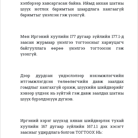
хэлбэрээр хавсаргасан байна. Иймд анхан шатны
шүүх нотлох баримтын шаардлага хангаагүй
баримтыг үнэлсэн гэж үзэхгүй.
Мөн Иргэний хуулийн 177 дугаар зүйлийн 177.1-д
заасан журмаар үнэлгээ тогтоосныг хариуцагч
байгууллага өөрөө үнэлгээ тогтоосон гэж
үзэхгүй.
Дээр дурдсан үндэслэлээр нэхэмжлэгчийн
итгэмжлэгдсэн төлөөлөгчийн давж заалдах
гомдлыг хангахгүй орхиж, шүүхийн шийдвэрийг
хэвээр үлдээх нь зүйтэй гэж давж заалдах шатны
шүүх бүрэлдэхүүн дүгнэв.
Иргэний хэрэг шүүхэд хянан шийдвэрлэх тухай
хуулийн 167 дугаар зүйлийн 167.1.1 дэх хэсэгт
заасныг удирдлага болгон ТОГТООХ НЬ: