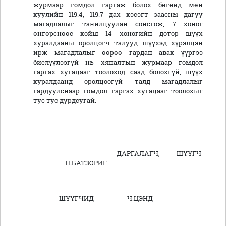
журмаар гомдол гаргаж болох бөгөөд мөн
хуулийн 119.4, 119.7 дах хэсэгт заасны дагуу
магадлалыг танилцуулан сонсгож, 7 хоног
өнгөрснөөс хойш 14 хоногийн дотор шүүх
хуралдааны оролцогч талууд шүүхэд хүрэлцэн
ирж магадлалыг өөрөө гардан авах үүргээ
биелүүлээгүй нь хяналтын журмаар гомдол
гаргах хугацааг тоолоход саад болохгүй, шүүх
хуралдаанд оролцоогүй талд магадлалыг
гардуулснаар гомдол гаргах хугацааг тоолохыг
тус тус дурдсугай.
ДАРГАЛАГЧ, ШҮҮГЧ
Н.БАТЗОРИГ
ШҮҮГЧИД Ч.ЦЭНД