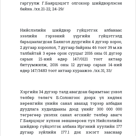
гаргуулж Г.Баярцэцэгт олгохоор шийдвэрлэсэн
байна. /хх.21-22, 24-29/
Нийслэлийн шийдвэр гүйцэтгэх албанаас
зээлийн гэрээний үүргийн гүйцэтгэлд
барьцаалагдсан Баянгол дүүргийн 4 дүгээр хороо,
2 дугаар хороолол, 7 дугаар байрны 46 тоот 39 м.кв
талбайтай 3 өрөө орон сууцыг 2016 оны 01 дүгээр
сарын 21-ний өдөр 147/0121 тоот актаар
битүүмжилж, 2016 оны 12 дугаар сарын 14-ний
өдөр 147/3483 тоот актаар хураажээ. /хх.31, 33/
Хэргийн 34 дүгээр талд авагдсан баримтаас үзвэл
төлбөр төлөгч Б.Солонгоос дээрх үл хөдлөх
хөрөнгийн үнийн санал авахад тэрээр албадан
дуудлага худалдааны доод үнийг 300 000 000
төгрөгөөр үнэлэх санал өгснийг төлбөр авагч
Г.Баярцэцэг хүлээн зөвшөөрсөн тул Нийслэлийн
шийдвэр гүйцэтгэх албана Иргэний хуулийн 177
дугаар зүйлийн 177.1 дэх хэсэгт зааснаар