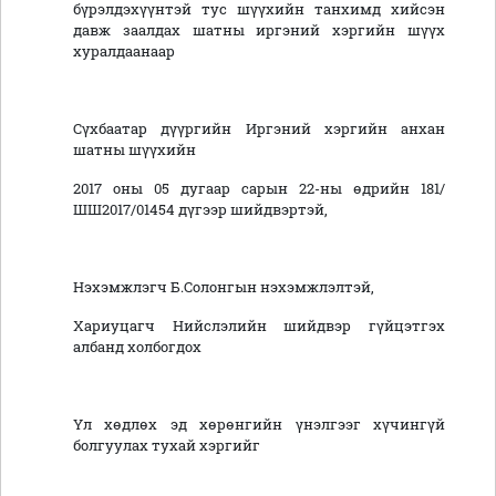
бүрэлдэхүүнтэй тус шүүхийн танхимд хийсэн
давж заалдах шатны иргэний хэргийн шүүх
хуралдаанаар
Сүхбаатар дүүргийн Иргэний хэргийн анхан
шатны шүүхийн
2017 оны 05 дугаар сарын 22-ны өдрийн 181/
ШШ2017/01454 дүгээр шийдвэртэй,
Нэхэмжлэгч Б.Солонгын нэхэмжлэлтэй,
Хариуцагч Нийслэлийн шийдвэр гүйцэтгэх
албанд холбогдох
Үл хөдлөх эд хөрөнгийн үнэлгээг хүчингүй
болгуулах тухай хэргийг