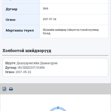
Дугаар
1666
Огноо
2017-07-24
Маргааны төрөл
Шүүхийн шийдвэр гүйцэтгэх тухай хуулиар
бусад,
Холбоотой шийдвэрүүд
Шүүгч:
Дашцэрэнгийн Даваасүрэн
Дугаар:
181/ШШ2017/01454
Огноо:
2017-05-22