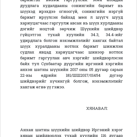
дуудлага худалдааны сонингийн баримт нь
шүүхэд ирэхдээ огноогүй, сонингийн нэргүй
баримт ирүүлсэн байхад мөн л шүүгч шууд
хариуцагчаас гаргуулж авсан нь шүүх хурлдааны
дэгийг ноцтой зөрчиж Шүүхийн шийдвэр
гүйцэтгэх тухай хуулийн 34.3, 34.4-ийг
удирдлага болгон нэхэмжлэлийг хангах байтал
шүүх хуралдааны нотлох баримт шинжлэн
судлах явцад хариуцагчаас шинээр нотлох
баримт гаргуулан авч хэргийг шийдвэрлэсэн
байх тул Сүхбаатар дүүргийн иргэний хэргийн
анхэн шатны шүүхийн 2017 оны 05 дугаар сарын
22-ны өдрийн 181/ШШ2017/01454 дүгээр
шийдвэрийг хүчингүй болгож, нэхэмжлэлийг
хангаж өгнө үү гэжээ.
ХЯНАВАЛ:
Анхан шатны шүүхийн шийдвэр Иргэний хэрэг
хянан шийдвэрлэх тухай хуулийн 116 дугаар