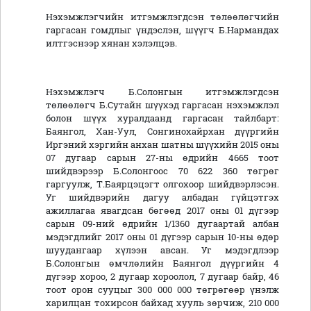
Нэхэмжлэгчийн итгэмжлэгдсэн төлөөлөгчийн
гаргасан гомдлыг үндэслэн, шүүгч Б.Нармандах
илтгэснээр хянан хэлэлцэв.
Нэхэмжлэгч Б.Солонгын итгэмжлэгдсэн
төлөөлөгч Б.Сутайн шүүхэд гаргасан нэхэмжлэл
болон шүүх хуралдаанд гаргасан тайлбарт:
Баянгол, Хан-Уул, Сонгинохайрхан дүүргийн
Иргэний хэргийн анхан шатны шүүхийн 2015 оны
07 дугаар сарын 27-ны өдрийн 4665 тоот
шийдвэрээр Б.Солонгоос 70 622 360 төгрөг
гаргуулж, Т.Баярцэцэгт олгохоор шийдвэрлэсэн.
Уг шийдвэрийн дагуу албадан гүйцэтгэх
ажиллагаа явагдсан бөгөөд 2017 оны 01 дүгээр
сарын 09-ний өдрийн 1/1360 дугаартай албан
мэдэгдлийг 2017 оны 01 дүгээр сарын 10-ны өдөр
шуудангаар хүлээн авсан. Уг мэдэгдлээр
Б.Солонгын өмчлөлийн Баянгол дүүргийн 4
дүгээр хороо, 2 дугаар хороолол, 7 дугаар байр, 46
тоот орон сууцыг 300 000 000 төгрөгөөр үнэлж
харилцан тохирсон байхад хууль зөрчиж, 210 000