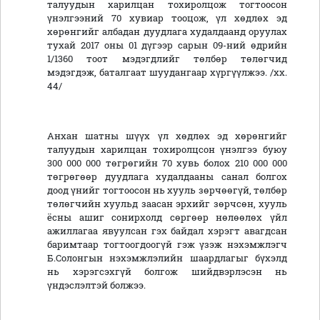
талуудын харилцан тохиролцож тогтоосон
үнэлгээний 70 хувиар тооцож, үл хөдлөх эд
хөрөнгийг албадан дуудлага худалдаанд оруулах
тухай 2017 оны 01 дүгээр сарын 09-ний өдрийн
1/1360 тоот мэдэгдлийг төлбөр төлөгчид
мэдэгдэж, баталгаат шуудангаар хүргүүлжээ. /хх.
44/
Анхан шатны шүүх үл хөдлөх эд хөрөнгийг
талуудын харилцан тохиролцсон үнэлгээ буюу
300 000 000 төгрөгийн 70 хувь болох 210 000 000
төгрөгөөр дуудлага худалдааны санал болгох
доод үнийг тогтоосон нь хууль зөрчөөгүй, төлбөр
төлөгчийн хуульд заасан эрхийг зөрчсөн, хууль
ёсны ашиг сонирхолд сөргөөр нөлөөлөх үйл
ажиллагаа явуулсан гэх байдал хэрэгт авагдсан
баримтаар тогтоогдоогүй гэж үзэж нэхэмжлэгч
Б.Солонгын нэхэмжлэлийн шаардлагыг бүхэлд
нь хэрэгсэхгүй болгож шийдвэрлэсэн нь
үндэслэлтэй болжээ.