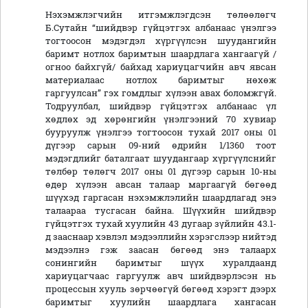
Нэхэмжлэгчийн итгэмжлэгдсэн төлөөлөгч
Б.Сутайн “шийдвэр гүйцэтгэх албанаас үнэлгээ
тогтоосон мэдэгдэл хүргүүлсэн шуудангийн
баримт нотлох баримтын шаардлага хангаагүй /
огноо байхгүй/ байхад хариуцагчийн авч явсан
материалаас нотлох баримтыг нөхөж
гаргуулсан” гэх гомдлыг хүлээн авах боломжгүй.
Тодруулбал, шийдвэр гүйцэтгэх албанаас үл
хөдлөх эд хөрөнгийн үнэлгээний 70 хувиар
бууруулж үнэлгээ тогтоосон тухай 2017 оны 01
дүгээр сарын 09-ний өдрийн 1/1360 тоот
мэдэгдлийг баталгаат шуудангаар хүргүүлснийг
төлбөр төлөгч 2017 оны 01 дүгээр сарын 10-ны
өдөр хүлээн авсан талаар маргаагүй бөгөөд
шүүхэд гаргасан нэхэмжлэлийн шаардлагад энэ
талаараа тусгасан байна. Шүүхийн шийдвэр
гүйцэтгэх тухай хуулийн 43 дугаар зүйлийн 43.1-
д зааснаар хэвлэл мэдээллийн хэрэгслээр нийтэд
мэдээлнэ гэж заасан бөгөөд энэ талаарх
сонингийн баримтыг шүүх хуралдаанд
хариуцагчаас гаргуулж авч шийдвэрлэсэн нь
процессын хууль зөрчөөгүй бөгөөд хэрэгт дээрх
баримтыг хуулийн шаардлага хангасан