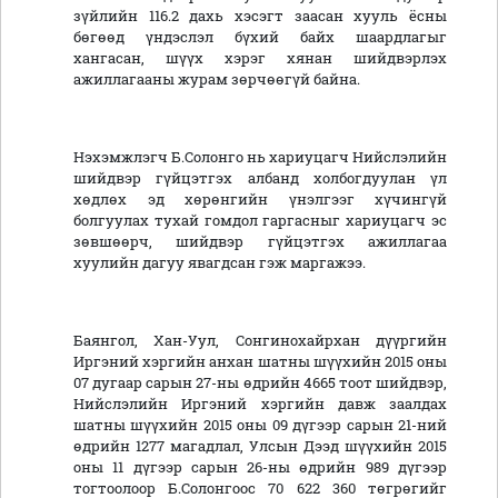
зүйлийн 116.2 дахь хэсэгт заасан хууль ёсны
бөгөөд үндэслэл бүхий байх шаардлагыг
хангасан, шүүх хэрэг хянан шийдвэрлэх
ажиллагааны журам зөрчөөгүй байна.
Нэхэмжлэгч Б.Солонго нь хариуцагч Нийслэлийн
шийдвэр гүйцэтгэх албанд холбогдуулан үл
хөдлөх эд хөрөнгийн үнэлгээг хүчингүй
болгуулах тухай гомдол гаргасныг хариуцагч эс
зөвшөөрч, шийдвэр гүйцэтгэх ажиллагаа
хуулийн дагуу явагдсан гэж маргажээ.
Баянгол, Хан-Уул, Сонгинохайрхан дүүргийн
Иргэний хэргийн анхан шатны шүүхийн 2015 оны
07 дугаар сарын 27-ны өдрийн 4665 тоот шийдвэр,
Нийслэлийн Иргэний хэргийн давж заалдах
шатны шүүхийн 2015 оны 09 дүгээр сарын 21-ний
өдрийн 1277 магадлал, Улсын Дээд шүүхийн 2015
оны 11 дүгээр сарын 26-ны өдрийн 989 дүгээр
тогтоолоор Б.Солонгоос 70 622 360 төгрөгийг