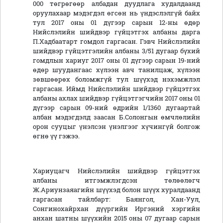
000 төгрөгөөр албадан дуудлага худалдаанд
оруулахаар мэдэгдэл өгсөн нь үндэслэлгүй байх
тул 2017 оны 01 дүгээр сарын 12-ны өдөр
Нийслэлийн шийдвэр гүйцэтгэх албаны дарга
П.Хадбаатарт гомдол гаргасан. Гэвч Нийслэлийн
шийдвэр гүйцэтгэлийн албаны 3/51 дугаар бүхий
гомдлын хариуг 2017 оны 01 дүгээр сарын 19-ний
өдөр шуудангаас хүлээн авч танилцаж, хүлээн
зөвшөөрөх боломжгүй тул шүүхэд нэхэмжлэл
гаргасан. Иймд Нийслэлийн шийдвэр гүйцэтгэх
албаны ахлах шийдвэр гүйцэтгэгчийн 2017 оны 01
дүгээр сарын 09-ний өдрийн 1/1360 дугаартай
албан мэдэгдэлд заасан Б.Солонгын өмчлөлийн
орон сууцыг үнэлсэн үнэлгээг хүчингүй болгож
өгнө үү гэжээ.
Хариуцагч Нийслэлийн шийдвэр гүйцэтгэх
албаны итгэмжлэгдсэн төлөөлөгч
Ж.Ариунзаяагийн шүүхэд болон шүүх хуралдаанд
гаргасан тайлбарт: Баянгол, Хан-Уул,
Сонгинохайрхан дүүргийн Иргэний хэргийн
анхан шатны шүүхийн 2015 оны 07 дугаар сарын