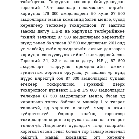
тайлбартаа: Талуудын хооронд байгуулагдсан
гэрээний 1.3-т зааснаар нэхэмжлэгч өөрийн
хариуцах 175 000 ам.долларын 50 хувь 87 500
ам.долларыг манай компанид бэлэн мөнгө, бусад
хөрөнгөөр төлөхөөр тохиролцсон. Уг заалтад
заасны дагуу Н.Б-д нь хариуцах төлбөрийнхөө
“эхний ээлжинд 87 500 ам.долларын хөрөнгийг
шууд төлөх ба үлдсэн 87 500 ам.долларыг 2011 онд
уг талбайд хийх өрөмдлөгийн ажлыг дангаараа
хариуцан санхүүжүүлж хийнэ” гэж тодорхойлсон.
Гэрээний 2.1, 2.2-т заасны дагуу Н.Б-д 87 500
ам.долларт тааруулж өрөмдлөгийн ажлыг
гүйцэтгэж хөрөнгө оруулах, уг ажлын үр дүнд
нүүрс илрэхгүй бол 87 500 ам.долларыг буцаан
өгөхөөр тохиролцсон. Гэрээний дээрх
тохиролцоог дүгнэвэл Н.Б-д 175 000 ам.долларыг
төлөхдөө 87 500 ам.долларыг мөнгө, бусад эд
хөрөнгөөр төлөх байсан ч манайд 1 ч төгрөг
төлөөгүй, эд хөрөнгө өгөөгүй, ямар ч ажил
гүйцэтгээгүй. Өөрөөр хэлбэл, гэрээгээр
тохиролцсон хөрөнгө оруулалтаасаа нэг ч төгрөг
төлөөгүй. Лицензийг худалдагч талд тээврийн
хэрэгсэл өгсөн гэдэг боловч тэр талаар мэдээлэл
байхгүй, манай компанид огт хөрөнгө