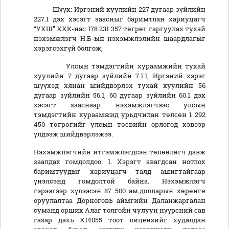
Шүүх: Иргэний хуулийн 227 дугаар зүйлийн
227.1 дэх хэсэгт заасныг баримтлан хариуцагч
“УХШ” ХХК-иас 178 231 357 төгрөг гаргуулах тухай
нэхэмжлэгч Н.Б-ын нэхэмжлэлийн шаардлагыг
хэрэгсэхгүй болгож,
Улсын тэмдэгтийн хураамжийн тухай
хуулийн 7 дугаар зүйлийн 7.1.1, Иргэний хэрэг
шүүхэд хянан шийдвэрлэх тухай хуулийн 56
дугаар зүйлийн 56.1, 60 дугаар зүйлийн 60.1 дэх
хэсэгт зааснаар нэхэмжлэгчээс улсын
тэмдэгтийн хураамжид урьдчилан төлсөн 1 292
450 төгрөгийг улсын төсвийн орлогод хэвээр
үлдээж шийдвэрлэжээ.
Нэхэмжлэгчийн итгэмжлэгдсэн төлөөлөгч давж
заалдах гомдолдоо: 1. Хэрэгт авагдсан нотлох
баримтуудыг хариуцагч талд ашигтайгаар
үнэлсэнд гомдолтой байна. Нэхэмжлэгч
гэрээгээр хүлээсэн 87 500 ам.долларын хөрөнгө
оруулалтаа Дорноговь аймгийн Даланжаргалан
суманд орших Алаг толгойн чулуун нүүрсний сав
газар дахь X14055 тоот лицензийг худалдан