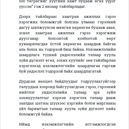
500 төгрөгийг хүүгийн хамт буцааж өгөх үүрэг
үүссэн” гэж 2 янзаар тайлбарладаг.
Дээрх тайлбараас хамтран ажиллах гэрээ
хэрэгжих боломжгүй болсны улмаас гэрээний
дагуу шилжүүлсэн мөнгөн хөрөнгөө буцааж авах,
эсвэл хамтран ажиллах гэрээ хэрэгжиж
дуусгавар болсонтой холбоотой өөрт
хуваарилагдах ёстой хөрөнгөө шаардаж байгаа
аль болох нь тодорхой биш байна. Нэхэмжлэлийн
шаардлага түүний үндэслэлийн талаар хууль
зүйн дүгнэлт өгөх, зохих хуулийг зөв тайлбарлан
хэрэглэхэд нэхэмжлэгчийн шаардлагаа гаргаж
буй үндэслэл тодорхой байх шаардлагатай.
Дурдсан нөхцөл байдлуудыг тодруулахгүйгээр
талуудын хооронд байгуулагдсан гэрээ, гэрээний
нийтлэг үндэслэлийн талаар эрх зүйн
зохицуулалтыг хэрхэн хэрэглэх талаар давж
заалдах шатны шүүхээс хэргийн болон маргааны
үйл баримтын талаар хууль зүйн дүгнэлт хийх
боломжгүй байна.
Иймд нэхэмжлэгчийн итгэмжлэгдсэн