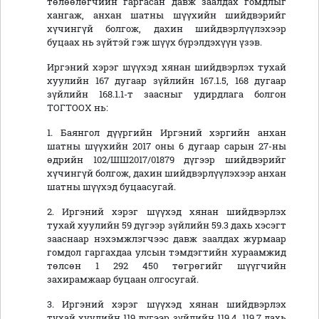
төлөөлөгчийн гаргасан давж заалдах гомдлыг
хангаж, анхан шатны шүүхийн шийдвэрийг
хүчингүй болгож, дахин шийдвэрлүүлэхээр
буцаах нь зүйтэй гэж шүүх бүрэлдэхүүн үзэв.
Иргэний хэрэг шүүхэд хянан шийдвэрлэх тухай
хуулийн 167 дугаар зүйлийн 167.1.5, 168 дугаар
зүйлийн 168.1.1-т заасныг удирдлага болгон
ТОГТООХ нь:
1. Баянгол дүүргийн Иргэний хэргийн анхан
шатны шүүхийн 2017 оны 6 дугаар сарын 27-ны
өдрийн 102/ШШ2017/01879 дүгээр шийдвэрийг
хүчингүй болгож, дахин шийдвэрлүүлэхээр анхан
шатны шүүхэд буцаасугай.
2. Иргэний хэрэг шүүхэд хянан шийдвэрлэх
тухай хуулийн 59 дүгээр зүйлийн 59.3 дахь хэсэгт
зааснаар нэхэмжлэгчээс давж заалдах журмаар
гомдол гаргахдаа улсын тэмдэгтийн хураамжид
төлсөн 1 292 450 төгрөгийг шүүгчийн
захирамжаар буцаан олгосугай.
3. Иргэний хэрэг шүүхэд хянан шийдвэрлэх
тухай хуулийн 119 дүгээр зүйлийн 119.4, 119.7 дахь