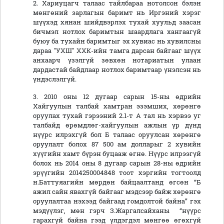
2. Хариуцагч талаас тайлбараа нотолсон бэлэн
мөнгөний зарлагын баримт нь Иргэний хэрэг
шүүхэд хянан шийдвэрлэх тухай хуульд заасан
бичмэл нотлох баримтын шаардлага хангаагүй
буюу ба тухайн баримтыг эх хувиас нь хувилсны
дараа "УХШ" ХХК-ийн тамга дарсан байгааг шүүх
анхаарч үзэлгүй зөвхөн нотариатын улаан
дардастай байдлаар нотлох баримтаар үнэлсэн нь
үндэслэлгүй.
3. 2010 оны 12 дугаар сарын 15-ны өдрийн
Хайгуулын талбай хамтран эзэмших, хөрөнгө
оруулах тухай гэрээний 2.1-т А тал нь хэрвээ уг
талбайд өрөмдлөг-хайгуулын ажлын үр дүнд
нүүрс илрэхгүй бол Б талаас оруулсан хөрөнгө
оруулалт болох 87 500 ам долларыг 2 хувийн
хүүгийн хамт бүрэн буцааж өгнө. Нүүрс илрээгүй
болох нь 2014 оны 8 дугаар сарын 28-ны өдрийн
эрүүгийн 2014250004848 тоот хэргийн тогтоолд
н.Баттуяагийн мөрдөн байцаалтанд өгсөн “Б
ажил сайн явахгүй байгааг мэдсээр байж хөрөнгө
оруулалтаа нэхээд байгаад гомдолтой байна” гэх
мэдүүлэг, мөн гэрч З.Жаргалсайханы “нүүрс
гарахгүй байна гээд үлдэгдэл мөнгөө өгөхгүй