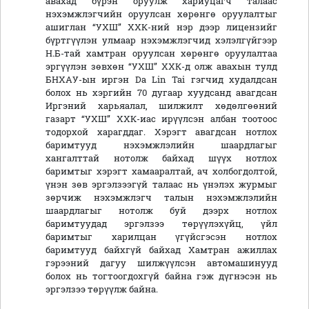
авахад бүрэн оруулж хариуцагч талаас
нэхэмжлэгчийн оруулсан хөрөнгө оруулалтыг
ашиглан “УХШ” ХХК-ний нэр дээр лицензийг
бүртгүүлэн улмаар нэхэмжлэгчид хэлэлгүйгээр
Н.Б-тай хамтран оруулсан хөрөнгө оруулалтаа
эргүүлэн зөвхөн “УХШ” ХХК-д олж авахын тулд
БНХАУ-ын иргэн Da Lin Tai гэгчид худалдсан
болох нь хэргийн 70 дугаар хуудсанд авагдсан
Иргэний харьяалал, шилжилт хөдөлгөөний
газарт “УХШ” ХХК-иас ирүүлсэн албан тоотоос
тодорхой харагддаг. Хэрэгт авагдсан нотлох
баримтууд нэхэмжлэлийн шаардлагыг
хангалттай нотолж байхад шүүх нотлох
баримтыг хэрэгт хамааралтай, ач холбогдолтой,
үнэн зөв эргэлзээгүй талаас нь үнэлэх журмыг
зөрчиж нэхэмжлэгч талын нэхэмжлэлийн
шаардлагыг нотолж буй дээрх нотлох
баримтуудад эргэлзээ төрүүлэхүйц, үйл
баримтыг харилцан үгүйсгэсэн нотлох
баримтууд байхгүй байхад Хамтран ажиллах
гэрээний дагуу шилжүүлсэн автомашинууд
болох нь тогтоогдохгүй байна гэж дүгнэсэн нь
эргэлзээ төрүүлж байна.