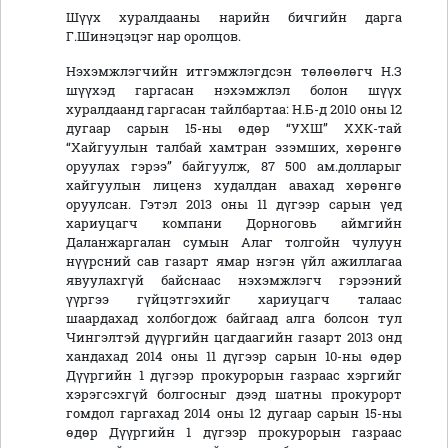
Шүүх хуралдааны нарийн бичгийн дарга
Г.Шинэцэцэг нар оролцов.
Нэхэмжлэгчийн итгэмжлэгдсэн төлөөлөгч Н.З
шүүхэд гаргасан нэхэмжлэл болон шүүх
хуралдаанд гаргасан тайлбартаа: Н.Б-д 2010 оны 12
дугаар сарын 15-ны өдөр “УХШ” ХХК-тай
“Хайгуулын талбай хамтран эзэмших, хөрөнгө
оруулах гэрээ” байгуулж, 87 500 ам.долларыг
хайгуулын лиценз худалдан авахад хөрөнгө
оруулсан. Гэтэл 2013 оны 11 дүгээр сарын үед
хариуцагч компани Дорноговь аймгийн
Даланжаргалан сумын Алаг толгойн чулуун
нүүрсний сав газарт ямар нэгэн үйл ажиллагаа
явуулахгүй байснаас нэхэмжлэгч гэрээний
үүргээ гүйцэтгэхийг хариуцагч талаас
шаардахад холбогдож байгаад алга болсон тул
Чингэлтэй дүүргийн цагдаагийн газарт 2013 онд
хандахад 2014 оны 11 дүгээр сарын 10-ны өдөр
Дүүргийн 1 дүгээр прокурорын газраас хэргийг
хэрэгсэхгүй болгосныг дээд шатны прокурорт
гомдол гаргахад 2014 оны 12 дугаар сарын 15-ны
өдөр Дүүргийн 1 дүгээр прокурорын газраас