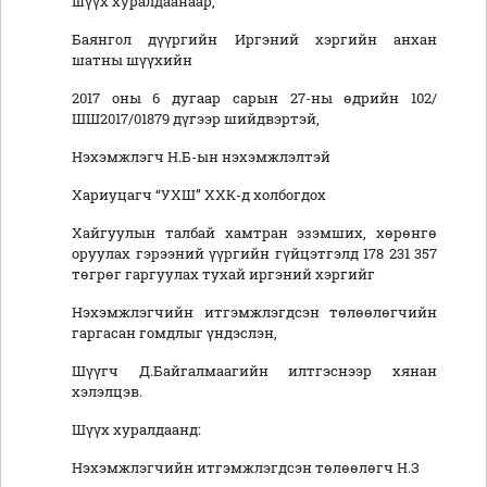
шүүх хуралдаанаар,
Баянгол дүүргийн Иргэний хэргийн анхан
шатны шүүхийн
2017 оны 6 дугаар сарын 27-ны өдрийн 102/
ШШ2017/01879 дүгээр шийдвэртэй,
Нэхэмжлэгч Н.Б-ын нэхэмжлэлтэй
Хариуцагч “УХШ” ХХК-д холбогдох
Хайгуулын талбай хамтран эзэмших, хөрөнгө
оруулах гэрээний үүргийн гүйцэтгэлд 178 231 357
төгрөг гаргуулах тухай иргэний хэргийг
Нэхэмжлэгчийн итгэмжлэгдсэн төлөөлөгчийн
гаргасан гомдлыг үндэслэн,
Шүүгч Д.Байгалмаагийн илтгэснээр хянан
хэлэлцэв.
Шүүх хуралдаанд:
Нэхэмжлэгчийн итгэмжлэгдсэн төлөөлөгч Н.З