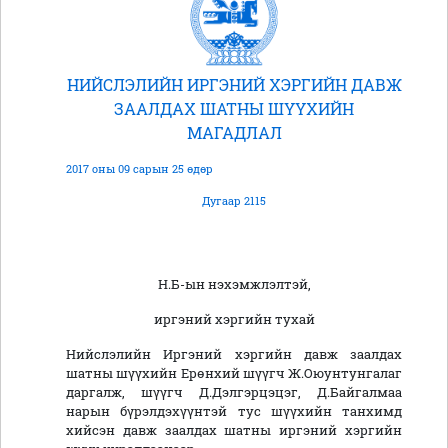
НИЙСЛЭЛИЙН ИРГЭНИЙ ХЭРГИЙН ДАВЖ
ЗААЛДАХ ШАТНЫ ШҮҮХИЙН
МАГАДЛАЛ
2017 оны 09 сарын 25 өдөр
Дугаар 2115
Н.Б-ын нэхэмжлэлтэй,
иргэний хэргийн тухай
Нийслэлийн Иргэний хэргийн давж заалдах
шатны шүүхийн Ерөнхий шүүгч Ж.Оюунтунгалаг
даргалж, шүүгч Д.Дэлгэрцэцэг, Д.Байгалмаа
нарын бүрэлдэхүүнтэй тус шүүхийн танхимд
хийсэн давж заалдах шатны иргэний хэргийн