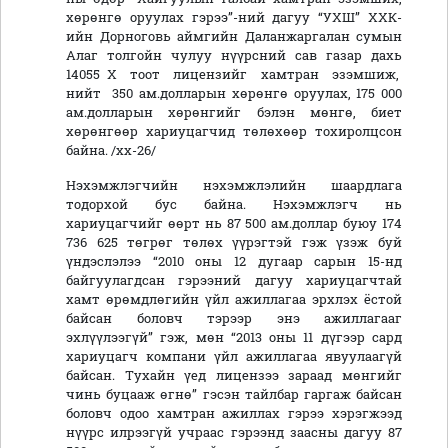
хөрөнгө оруулах гэрээ”-ний дагуу “УХШ” ХХК-
ийн Дорноговь аймгийн Даланжаргалан сумын
Алаг толгойн чулуу нүүрсний сав газар дахь
14055 Х тоот лицензийг хамтран эзэмшиж,
нийт 350 ам.долларын хөрөнгө оруулах, 175 000
ам.долларын хөрөнгийг бэлэн мөнгө, биет
хөрөнгөөр хариуцагчид төлөхөөр тохиролцсон
байна. /хх-26/
Нэхэмжлэгчийн нэхэмжлэлийн шаардлага
тодорхой бус байна. Нэхэмжлэгч нь
хариуцагчийг өөрт нь 87 500 ам.доллар буюу 174
736 625 төгрөг төлөх үүрэгтэй гэж үзэж буй
үндэслэлээ “2010 оны 12 дугаар сарын 15-нд
байгуулагдсан гэрээний дагуу хариуцагчтай
хамт өрөмдлөгийн үйл ажиллагаа эрхлэх ёстой
байсан боловч тэрээр энэ ажиллагааг
эхлүүлээгүй” гэж, мөн “2013 оны 11 дүгээр сард
хариуцагч компани үйл ажиллагаа явуулаагүй
байсан. Тухайн үед лицензээ зараад мөнгийг
чинь буцааж өгнө” гэсэн тайлбар гаргаж байсан
боловч одоо хамтран ажиллах гэрээ хэрэгжээд
нүүрс илрээгүй учраас гэрээнд заасны дагуу 87