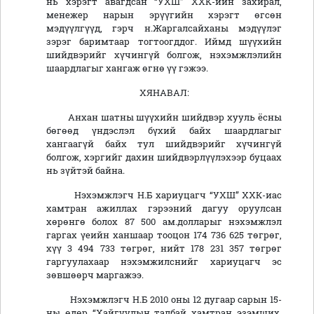
нь хэрэгт авагдсан “УХШ” ХХК-ийн захирал,
менежер нарын эрүүгийн хэрэгт өгсөн
мэдүүлгүүд, гэрч н.Жаргалсайханы мэдүүлэг
зэрэг баримтаар тогтоогддог. Иймд шүүхийн
шийдвэрийг хүчингүй болгож, нэхэмжлэлийн
шаардлагыг хангаж өгнө үү гэжээ.
ХЯНАВАЛ:
Анхан шатны шүүхийн шийдвэр хууль ёсны
бөгөөд үндэслэл бүхий байх шаардлагыг
хангаагүй байх тул шийдвэрийг хүчингүй
болгож, хэргийг дахин шийдвэрлүүлэхээр буцаах
нь зүйтэй байна.
Нэхэмжлэгч Н.Б хариуцагч “УХШ” ХХК-иас
хамтран ажиллах гэрээний дагуу оруулсан
хөрөнгө болох 87 500 ам.долларыг нэхэмжлэл
гаргах үеийн ханшаар тооцон 174 736 625 төгрөг,
хүү 3 494 733 төгрөг, нийт 178 231 357 төгрөг
гаргуулахаар нэхэмжилснийг хариуцагч эс
зөвшөөрч маргажээ.
Нэхэмжлэгч Н.Б 2010 оны 12 дугаар сарын 15-
ны өдөр “Хайгуулын талбай хамтран эзэмших,