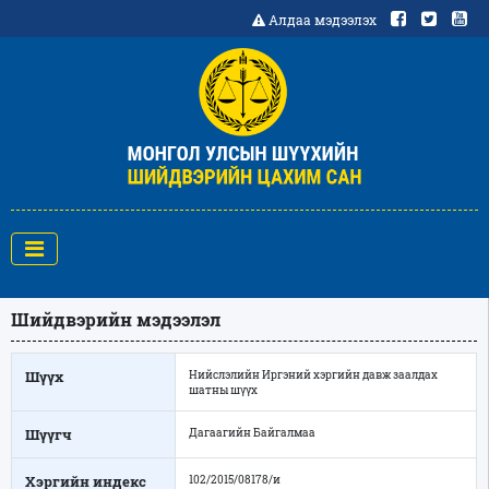
Алдаа мэдээлэх
Шийдвэрийн мэдээлэл
Шүүх
Нийслэлийн Иргэний хэргийн давж заалдах
шатны шүүх
Шүүгч
Дагаагийн Байгалмаа
Хэргийн индекс
102/2015/08178/и