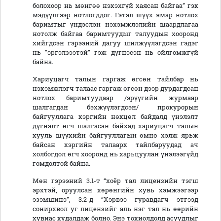
болохоор нь мөнгөө нэхэхгүй хаясан байгаа” гэх
мэдүүлгээр нотлогддог. Гэтэл шүүх ямар нотлох
баримтыг үндэслэн нэхэмжлэлийн шаардлагаа
нотолж байгаа баримтуудыг талуудын хооронд
хийгдсэн гэрээний дагуу шилжүүлэгдсэн гэдэг
нь "эргэлзээтэй" гэж дүгнэсэн нь ойлгомжгүй
байна.
Хариуцагч талын гаргаж өгсөн тайлбар нь
нэхэмжлэгч талаас гаргаж өгсөн дээр дурдагдсан
нотлох баримтуудаар /эрүүгийн журмаар
шалгагдан бэхжүүлэгдсэн/ прокурорын
байгууллага хэргийн нөхцөл байдалд үнэлэлт
дүгнэлт өгч шалгасан байхад хариуцагч талын
хууль шүүхийн байгууллагын өмнө хэлж ярьж
байсан хэргийн талаарх тайлбаруудад ач
холбогдол өгч хооронд нь харьцуулан үнэлээгүйд
гомдолтой байна.
Мөн гэрээний 3.1-т “хоёр тал лицензийн тэгш
эрхтэй, оруулсан хөрөнгийн хувь хэмжээгээр
эзэмшинэ”, 3.2-д “Хэрвээ гуравдагч этгээд
сонирхвол уг лицензийг аль нэг тал нь өөрийн
хувиас худалдаж болно. Энэ тохиолдолд асуудлыг