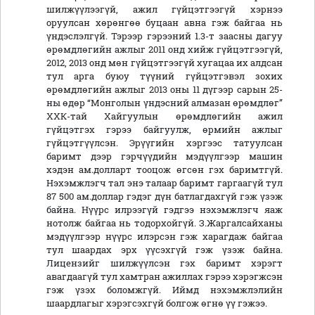
шилжүүлээгүй, ажил гүйцэтгээгүй хэрнээ
оруулсан хөрөнгөө буцаан авна гэж байгаа нь
үндэслэлгүй. Тэрээр гэрээний 1.3-т заасны дагуу
өрөмдлөгийн ажлыг 2011 онд хийж гүйцэтгээгүй,
2012, 2013 онд мөн гүйцэтгээгүй хугацаа их алдсан
тул арга буюу түүний гүйцэтгэвэл зохих
өрөмдлөгийн ажлыг 2013 оны 11 дүгээр сарын 25-
ны өдөр “Монголын үндэсний алмазан өрөмдлөг”
ХХК-тай Хайгуулын өрөмдлөгийн ажил
гүйцэтгэх гэрээ байгуулж, өрмийн ажлыг
гүйцэтгүүлсэн. Эрүүгийн хэргээс татуулсан
баримт дээр гэрчүүдийн мэдүүлгээр машин
хэдэн ам.долларт тооцож өгсөн гэх баримтгүй.
Нэхэмжлэгч тал энэ талаар баримт гаргаагүй тул
87 500 ам.доллар гэдэг дүн батлагдахгүй гэж үзэж
байна. Нүүрс илрээгүй гэдгээ нэхэмжлэгч яаж
нотолж байгаа нь тодорхойгүй. З.Жаргалсайханы
мэдүүлгээр нүүрс илэрсэн гэж харагдаж байгаа
тул шаардах эрх үүсэхгүй гэж үзэж байна.
Лицензийг шилжүүлсэн гэх баримт хэрэгт
авагдаагүй тул хамтран ажиллах гэрээ хэрэгжсэн
гэж үзэх боломжгүй. Иймд нэхэмжлэлийн
шаардлагыг хэрэгсэхгүй болгож өгнө үү гэжээ.