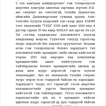
2 тал хамтран шийдвэрлэнэ” гэж тохиролцсон
мөртлөө хамтран ажиллах зарчмаа зөрчин Н.Б-
аас саналыг нь сонсолгүй, тухайн Дорноговь
аймгийн Даланжаргалан суманд орших Алаг
толгойн чулуун нүүрсний сав газар дахь X14055
тоот лицензийг “УХШ” ХХК-ний хамт 2014 оны 4
дүгээр сарын 15-ны өдөр БНХАУ-ын иргэн Da Lin
Tai гэгчид худалдсныг нэхэмжлэгч шүүхэд
хандсанаар мэдсэн. Түүнчлэн талууд гэрээгээр
нүүрс илрэхгүй бол хөрөнгө оруулалтыг буцааж
өгнө гэж тохиролцсон боловч хариуцагч тал
нэхэмжлэгчийг өрөмдлөг хийх ажлаа хийгээгүй
учраас 2013 онд өөрсдөө өөр компаниар
өрөмдлөгийн ажил хийлгүүлсэн гэж
тайлбарласан боловч өрөмдлөгийн ажлын үр
дүнд мөн нүүрс илрээгүй гэдгээ хүлээн
зөвшөөрдөг. Энэ нь анхнаасаа тухайн газраас
нүүрс илрэх эсэх тодорхой байсан нь харагддаг.
Хариуцагч "нүүрс огт гараагүй" гэсэн мөртлөө
нэхэмжлэгчийг үүргээ биелүүлж өрөмдлөг
хийгээгүй гэж тайлбарладаг. Гэтэл нэхэмжлэгч
хариуцагчийн аль нь ч өрөмдлөг хийсэн
адилхан нүүрс гарахгүй үр дүн тодорхой байсан