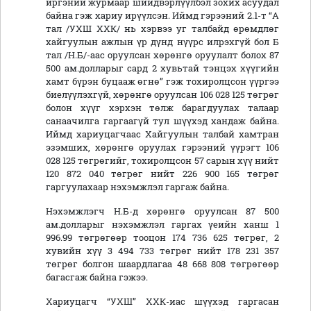
иргэний журмаар шийдвэрлүүлбэл зохих асуудал
байна гэж хариу ирүүлсэн. Иймд гэрээний 2.1-т “А
тал /УХШ ХХК/ нь хэрвээ уг талбайд өрөмдлөг
хайгуулын ажлын үр дүнд нүүрс илрэхгүй бол Б
тал /Н.Б/-аас оруулсан хөрөнгө оруулалт болох 87
500 ам.долларыг сард 2 хувьтай тэнцэх хүүгийн
хамт бүрэн буцааж өгнө” гэж тохиролцсон үүргээ
биелүүлэхгүй, хөрөнгө оруулсан 106 028 125 төгрөг
болон хүүг хэрхэн төлж барагдуулах талаар
санаачилга гаргаагүй тул шүүхэд хандаж байна.
Иймд хариуцагчаас Хайгуулын талбай хамтран
эзэмших, хөрөнгө оруулах гэрээний үүрэгт 106
028 125 төгрөгийг, тохиролцсон 57 сарын хүү нийт
120 872 040 төгрөг нийт 226 900 165 төгрөг
гаргуулахаар нэхэмжлэл гаргаж байна.
Нэхэмжлэгч Н.Б-д хөрөнгө оруулсан 87 500
ам.долларыг нэхэмжлэл гаргах үеийн ханш 1
996.99 төгрөгөөр тооцон 174 736 625 төгрөг, 2
хувийн хүү 3 494 733 төгрөг нийт 178 231 357
төгрөг болгон шаардлагаа 48 668 808 төгрөгөөр
багасгаж байна гэжээ.
Хариуцагч “УХШ” ХХК-иас шүүхэд гаргасан