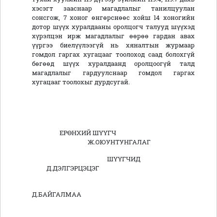
хэсэгт зааснаар магадлалыг танилцуулан
сонсгож, 7 хоног өнгөрснөөс хойш 14 хоногийн
дотор шүүх хуралдааны оролцогч талууд шүүхэд
хүрэлцэн ирж магадлалыг өөрөө гардан авах
үүргээ биелүүлээгүй нь хяналтын журмаар
гомдол гаргах хугацааг тоолоход саад болохгүй
бөгөөд шүүх хуралдаанд оролцоогүй талд
магадлалыг гардуулснаар гомдол гаргах
хугацааг тоолохыг дурдсугай.
ЕРӨНХИЙ ШҮҮГЧ
Ж.ОЮУНТУНГАЛАГ
ШҮҮГЧИД
Д.ДЭЛГЭРЦЭЦЭГ
Д.БАЙГАЛМАА